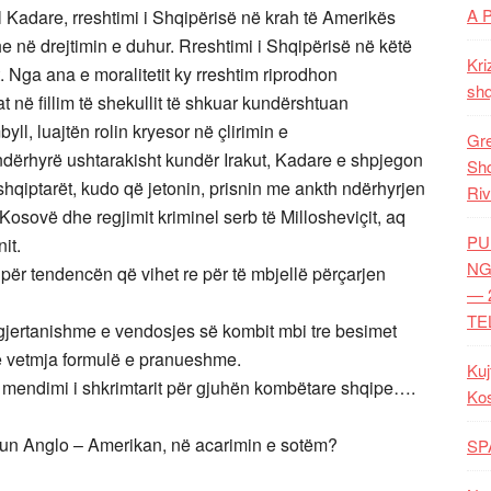
A 
il Kadare, rreshtimi i Shqipërisë në krah të Amerikës
he në drejtimin e duhur. Rreshtimi i Shqipërisë në këtë
Kri
 Nga ana e moralitetit ky rreshtim riprodhon
shq
t në fillim të shekullit të shkuar kundërshtuan
ll, luajtën rolin kryesor në çlirimin e
Gre
ndërhyrë ushtarakisht kundër Irakut, Kadare e shpjegon
Shq
shqiptarët, kudo që jetonin, prisnin me ankth ndërhyrjen
Riv
osovë dhe regjimit kriminel serb të Millosheviçit, aq
PU
it.
NG
për tendencën që vihet re për të mbjellë përçarjen
— 
TE
 gjertanishme e vendosjes së kombit mbi tre besimet
 e vetmja formulë e pranueshme.
Kuj
ë mendimi i shkrimtarit për gjuhën kombëtare shqipe….
Ko
hun Anglo – Amerikan, në acarimin e sotëm?
SP