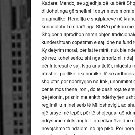
Kadare: Mendoj se zgjedhja që ka bërë Shqipë
diktohet nga gërshetimi i detyrimeve morale 
pragmatike. Renditja e shqiptarëve në krah
konceptohet e ndarë nga ShBA) përkon me in
Shqipëria riprodhon mirënjohjen tradicionale 
kundërshtuan copëtimin e saj, dhe në fund të 
Ky detyrim moral, për fat të mirë, nuk bie 
që rrezikohet seriozisht nga terrorizmi, ndaj 
për interesat e saj. Nga ana tjetër, miqësia
rrafshet: politike, ekonomike, të së ardhm
shqiptar, për ndërhyrjen në Irak, unanimitet 
për të mos thënë ironi, do të dëshiroja të s
që jetonin, prisnin me ankth ndërhyrjen us
regjimit kriminel serb të Millosheviçit, aq
një arsye më tepër, për të shpjeguar qëndri
ndryshme midis anglo – amerikanëve dhe një
nevojshme të ndalemi në një pikë. Për herë t