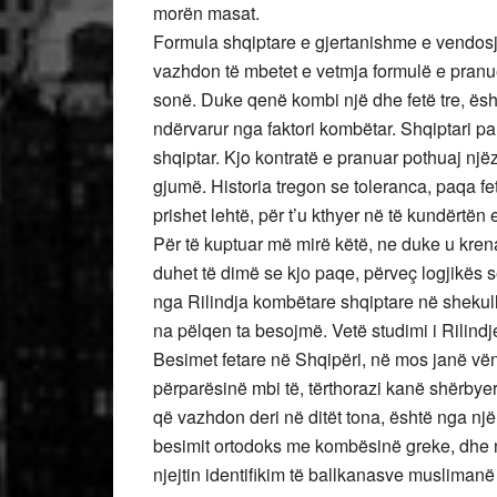
morën masat.
Formula shqiptare e gjertanishme e vendosje
vazhdon të mbetet e vetmja formulë e pranue
sonë. Duke qenë kombi një dhe fetë tre, ësht
ndërvarur nga faktori kombëtar. Shqiptari pa
shqiptar. Kjo kontratë e pranuar pothuaj një
gjumë. Historia tregon se toleranca, paqa f
prishet lehtë, për t’u kthyer në të kundërtën
Për të kuptuar më mirë këtë, ne duke u krena
duhet të dimë se kjo paqe, përveç logjikës së
nga Rilindja kombëtare shqiptare në shekull
na pëlqen ta besojmë. Vetë studimi i Rilindje
Besimet fetare në Shqipëri, në mos janë vën
përparësinë mbi të, tërthorazi kanë shërbye
që vazhdon deri në ditët tona, është nga njër
besimit ortodoks me kombësinë greke, dhe nga
njejtin identifikim të ballkanasve musliman