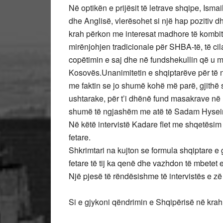
Në optikën e prijësit të letrave shqipe, Isma
dhe Anglisë, vlerësohet si një hap pozitiv d
krah përkon me interesat madhore të kombit.
mirënjohjen tradicionale për SHBA-të, të cila
copëtimin e saj dhe në fundshekullin që u mby
Kosovës.Unanimitetin e shqiptarëve për të 
me faktin se jo shumë kohë më parë, gjithë 
ushtarake, për t’i dhënë fund masakrave në K
shumë të ngjashëm me atë të Sadam Hysein
Në këtë intervistë Kadare flet me shqetësim 
fetare.
Shkrimtari na kujton se formula shqiptare e
fetare të tij ka qenë dhe vazhdon të mbetet
Një pjesë të rëndësishme të intervistës e z
Si e gjykoni qëndrimin e Shqipërisë në kra