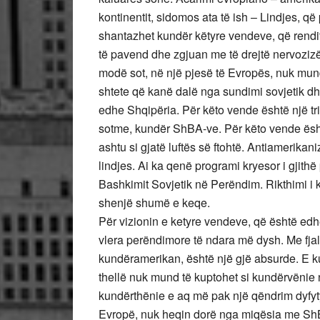
kontinentit, sidomos ata të ish – Lindjes, që
shantazhet kundër këtyre vendeve, që rendi
të pavend dhe zgjuan me të drejtë nervoziz
modë sot, në një pjesë të Evropës, nuk mund
shtete që kanë dalë nga sundimi sovjetik d
edhe Shqipëria. Për këto vende është një tri
sotme, kundër ShBA-ve. Për këto vende ësht
ashtu si gjatë luftës së ftohtë. Antiamerikan
lindjes. Ai ka qenë programi kryesor i gjithë
Bashkimit Sovjetik në Perëndim. Rikthimi i k
shenjë shumë e keqe.
Për vizionin e ketyre vendeve, që është edh
vlera perëndimore të ndara më dysh. Me fjalë
kundëramerikan, është një gjë absurde. E ku
thellë nuk mund të kuptohet si kundërvënie
kundërthënie e aq më pak një qëndrim dyfyt
Evropë, nuk heqin dorë nga miqësia me ShBA