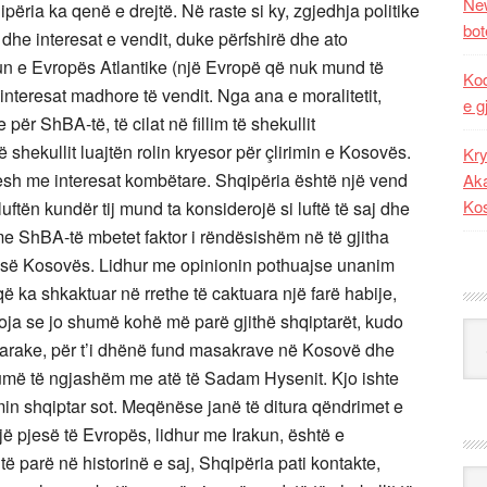
New
ria ka qenë e drejtë. Në raste si ky, zgjedhja politike
bot
dhe interesat e vendit, duke përfshirë dhe ato
un e Evropës Atlantike (një Evropë që nuk mund të
Kod
teresat madhore të vendit. Nga ana e moralitetit,
e g
për ShBA-të, të cilat në fillim të shekullit
shekullit luajtën rolin kryesor për çlirimin e Kosovës.
Kry
ndesh me interesat kombëtare. Shqipëria është një vend
Aka
Ko
luftën kundër tij mund ta konsiderojë si luftë të saj dhe
 me ShBA-të mbetet faktor i rëndësishëm në të gjitha
es së Kosovës. Lidhur me opinionin pothuajse unanim
që ka shkaktuar në rrethe të caktuara një farë habije,
htoja se jo shumë kohë më parë gjithë shqiptarët, kudo
Kat
htarake, për t’i dhënë fund masakrave në Kosovë dhe
 shumë të ngjashëm me atë të Sadam Hysenit. Kjo ishte
min shqiptar sot. Meqënëse janë të ditura qëndrimet e
 pjesë të Evropës, lidhur me Irakun, është e
ë parë në historinë e saj, Shqipëria pati kontakte,
Ark