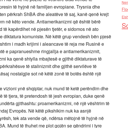
Nen
 presin të hyjnë në familjen evropiane. Trysnia dhe
Flo
ten përkrah ShBA dhe aleatëve të saj, kanë qenë krejt
Els
ëm në këto vende. Antiamerikanizmi që është bërë
So
 të kapërdihet në pjesën tjetër, e sidomos në ato
he diktatura komuniste. Në këtë grup vendesh bën pjesë
shtim i madh krijimi i aleancave të reja me Rusinë e
ë e papranueshme ringjallja e antiamerikanizmit,
izmi ka qenë shtylla mbajtesë e gjithë diktaturave të
 përkrahësve të stalinizmit dhe gjithë servilëve të
ësaj nostalgjie sot në këtë zonë të botës është një
e vizioni ynë shqiptar, nuk mund të ketë perëndim dhe
 të tjera, të pretendosh të jesh evropian, duke qenë
ndërta gjithashtu: proamerikanizmi, në një vështrim të
 ndaj Evropës. Në këtë pikshikim nuk ka asnjë
yrësh, tek ata vende që, ndërsa mëtojnë të hyjnë në
. Mund të thuhet me plot gojën se qëndrimi i tyre