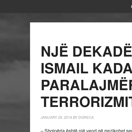
NJË DEKADË
ISMAIL KAD
PARALAJMËR
TERRORIZMI
JANUARY 29, 2016
BY
DGRECA
– Shqipëria është një vend që rrezikohet seri