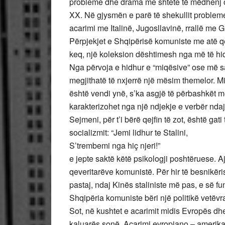
probleme dhe drama me shtete të mëdhenj os
XX. Në gjysmën e parë të shekullit problemet
acarimi me Italinë, Jugosllavinë, rrallë me G
Përpjekjet e Shqipërisë komuniste me atë q
keq, një koleksion dështimesh nga më të hi
Nga përvoja e hidhur e “miqësive” ose më s
megjithatë të nxjerrë një mësim themelor. Mi
është vendi ynë, s’ka asgjë të përbashkët me
karakterizohet nga një ndjekje e verbër ndaj
Sejmeni, për t’i bërë qejfin të zot, është ga
socializmit: “Jemi lidhur te Stalini,
S’trembemi nga hiç njeri!”
e jepte saktë këtë psikologji poshtëruese. Ajo
qeveritarëve komunistë. Për hir të besnikëri
pastaj, ndaj Kinës staliniste më pas, e së f
Shqipëria komuniste bëri një politikë vetëv
Sot, në kushtet e acarimit midis Evropës dh
kaluarës sonë. Acarimi evropiano – amerikan