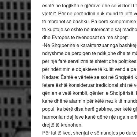
është në logjikën e gjërave dhe se vizioni i
vjetër”. Për ne perëndimi nuk mund të jetë v
të mbrohet së bashku. Pa bërë kompromise m
të kuptojë se është në interesat e saj madh
dhe Evropës të rivendoset sa më shpejt.
-Në Shqipërinë e karakterizuar nga bashkëjet
ndryshme që përpiqen të ndikjonë dhe të mbj
për një farë servilizmi të shtetit dhe politik
për ndërtimin e objekteve të kultit vend e p
Kadare: Është e vërtetë se sot në Shqipëri k
fetare është konsideruar tradicionalisht në v
qënien e vetë kombit, qënien e Shqipërisë. 
kanë dhënë alarmin për këtë rrezik të munds
popull ka bërë disa herë gabime, për këtë g
harmonia ndaj feve kanë qënë një nga merita
drejtë të krenohen.
Për fat të keq, shenjat e sëmundjes po duk