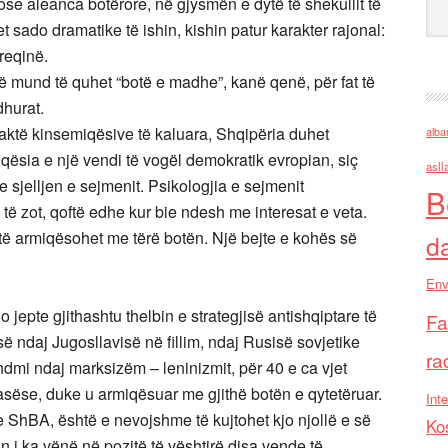
e aleanca botërore, në gjysmën e dytë të shekullit të
 sado dramatike të ishin, kishin patur karakter rajonal:
reqinë.
ë mund të quhet “botë e madhe”, kanë qenë, për fat të
dhurat.
aktë kinsemiqësive të kaluara, Shqipëria duhet
alba
qësia e një vendi të vogël demokratik evropian, siç
asll
 sjelljen e sejmenit. Psikologjia e sejmenit
B
 të zot, qoftë edhe kur bie ndesh me interesat e veta.
ti të armiqësohet me tërë botën. Një bejte e kohës së
d
Env
 jepte gjithashtu thelbin e strategjisë antishqiptare të
Fa
së ndaj Jugosllavisë në fillim, ndaj Rusisë sovjetike
ra
undmi ndaj marksizëm – leninizmit, për 40 e ca vjet
rasëse, duke u armiqësuar me gjithë botën e qytetëruar.
Inte
e ShBA, është e nevojshme të kujtohet kjo njollë e së
Ko
 i ka vënë në pozitë të vështirë disa vende të