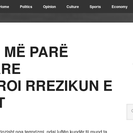
Home
Politics
Opinion
Culture
Sports
Economy
 MË PARË
ARE
OI RREZIKUN E
T
ozisht nga terrorizmi, ndaj luftën kundër tij mund ta