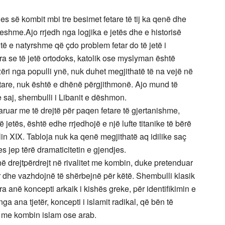
s së kombit mbi tre besimet fetare të tij ka qenë dhe
shme.Ajo rrjedh nga logjika e jetës dhe e historisë
ë e natyrshme që çdo problem fetar do të jetë i
ra se të jetë ortodoks, katolik ose myslyman është
zëri nga populli ynë, nuk duhet megjithatë të na vejë në
etare, nuk është e dhënë përgjithmonë. Ajo mund të
 e saj, shembulli i Libanit e dëshmon.
ruar me të drejtë për paqen fetare të gjertanishme,
 jetës, është edhe rrjedhojë e një lufte titanike të bërë
in XIX. Tabloja nuk ka qenë megjithatë aq idilike saç
s jep tërë dramaticitetin e gjendjes.
ë drejtpërdrejt në rivalitet me kombin, duke pretenduar
r dhe vazhdojnë të shërbejnë për këtë. Shembulli klasik
a anë koncepti arkaik i kishës greke, për identifikimin e
 ana tjetër, koncepti i islamit radikal, që bën të
ë me kombin islam ose arab.