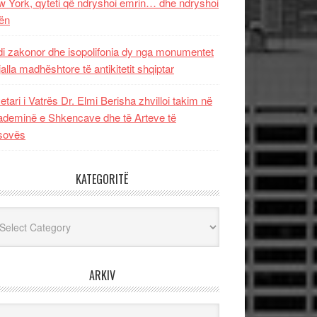
 York, qyteti që ndryshoi emrin… dhe ndryshoi
ën
i zakonor dhe isopolifonia dy nga monumentet
jalla madhështore të antikitetit shqiptar
etari i Vatrës Dr. Elmi Berisha zhvilloi takim në
deminë e Shkencave dhe të Arteve të
sovës
KATEGORITË
egoritë
ARKIV
iv