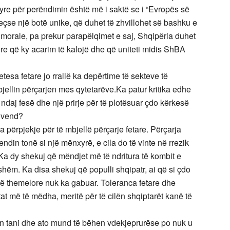
 tyre për perëndimin është më i saktë se i “Evropës së
eçse një botë unike, që duhet të zhvillohet së bashku e
orale, pa prekur parapëlqimet e saj, Shqipëria duhet
ore që ky acarim të kalojë dhe që uniteti midis ShBA
esa fetare jo rrallë ka depërtime të sekteve të
ellin përçarjen mes qytetarëve.Ka patur kritika edhe
ës ndaj fesë dhe një prirje për të plotësuar çdo kërkesë
a vend?
a përpjekje për të mbjellë përçarje fetare. Përçarja
endin tonë si një mënxyrë, e cila do të vinte në rrezik
Ka dy shekuj që mëndjet më të ndritura të kombit e
hëm. Ka disa shekuj që populli shqipatr, ai që si çdo
jë themelore nuk ka gabuar. Toleranca fetare dhe
t më të mëdha, meritë për të cilën shqiptarët kanë të
en tani dhe ato mund të bëhen vdekjeprurëse po nuk u