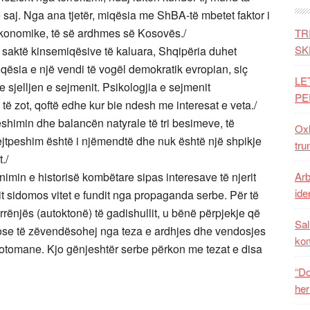
 e saj. Nga ana tjetër, miqësia me ShBA-të mbetet faktor i
, ekonomike, të së ardhmes së Kosovës./
TR
SK
 saktë kinsemiqësive të kaluara, Shqipëria duhet
qësia e një vendi të vogël demokratik evropian, siç
LE
 sjelljen e sejmenit. Psikologjia e sejmenit
PE
të zot, qoftë edhe kur bie ndesh me interesat e veta./
peshimin dhe balancën natyrale të tri besimeve, të
Oxh
ejtpeshim është i njëmendtë dhe nuk është një shpikje
tru
./
nimin e historisë kombëtare sipas interesave të njerit
Arb
iden
nxit sidomos vitet e fundit nga propaganda serbe. Për të
rrënjës (autoktonë) të gadishullit, u bënë përpjekje që
Sal
, ose të zëvendësohej nga teza e ardhjes dhe vendosjes
ko
otomane. Kjo gënjeshtër serbe përkon me tezat e disa
“Do
her