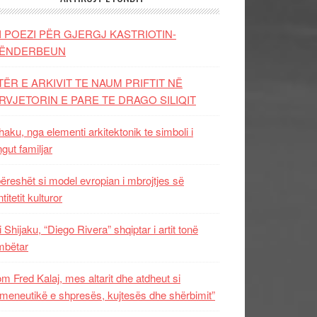
I POEZI PËR GJERGJ KASTRIOTIN-
ËNDERBEUN
TËR E ARKIVIT TE NAUM PRIFTIT NË
RVJETORIN E PARE TE DRAGO SILIQIT
aku, nga elementi arkitektonik te simboli i
ngut familjar
ëreshët si model evropian i mbrojtjes së
titetit kulturor
i Shijaku, “Diego Rivera” shqiptar i artit tonë
mbëtar
m Fred Kalaj, mes altarit dhe atdheut si
meneutikë e shpresës, kujtesës dhe shërbimit”