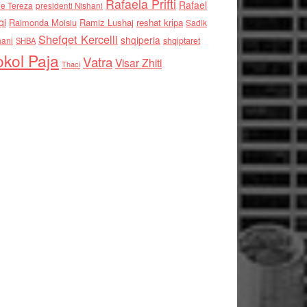
Rafaela Prifti
Rafael
e Tereza
presidenti Nishani
qi
Raimonda Moisiu
Ramiz Lushaj
reshat kripa
Sadik
Shefqet Kercelli
shqiperia
hani
shqiptaret
SHBA
kol Paja
Vatra
Visar Zhiti
Thaci