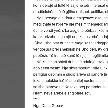
konsiderojë si luftë të saj dhe për interesat
rëndësishëm në të gjitha rrafshet: politike
– Nga përvoja e hidhur e “miqësive” ose më
megjithatë të nxjerrë një mësim themelor. Mi
është vendi ynë, s’ka asgjë të përbashkët me
karakterizohet nga një ndjekje e verbër ndaj 
-Shteti shqiptar duhet të ruajë kështu drejt
vendosura prej shekujsh në Shqipëri. Ky dr
poetësh. Të tre fetë kanë të njejtin legjitimitet
– Në këtë kah shteti duhet të ndalojë revizio
apo tjetrit besim. Një shtrembërim i tillë u 
përligjur dëbimin e shqiptarëve si banorë të 
teza e autoktonisë të shpallej nacionaliste
së shqiptarëve në Kosovë prej perandorisë 
islamistëve arabë e shqiptarë sot./
***
Nga Dalip Greca/