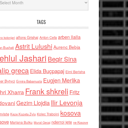
TAGS
arben llalla
alfons Grishaj
Anton Cefa
no kolonjari
Astrit Lulushi
Aurenc Bebja
an Bushati
ehlul Jashari
Beqir Sina
alip greca
Elida Buçpapaj
Elmi Berisha
Eugjen Merlika
er Bytyci
Ermira Babamusta
Frank shkreli
hri Xharra
Fritz
Ilir Levonja
Gezim Llojdia
dovani
kosova
rviste
Kolec Traboini
Keze Kozeta Zylo
sove
nderroi jete
Marjana Bulku
ne Kosove
Murat Gecaj