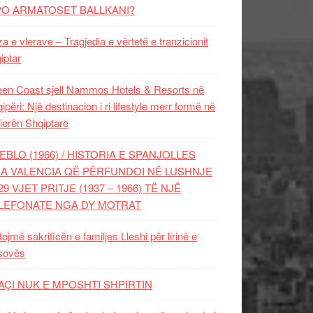
PO ARMATOSET BALLKANI?
za e vlerave – Tragjedia e vërtetë e tranzicionit
iptar
en Coast sjell Nammos Hotels & Resorts në
ipëri: Një destinacion i ri lifestyle merr formë në
ierën Shqiptare
EBLO (1966) / HISTORIA E SPANJOLLES
A VALENCIA QË PËRFUNDOI NË LUSHNJE
29 VJET PRITJE (1937 – 1966) TË NJË
LEFONATE NGA DY MOTRAT
tojmë sakrificën e familjes Lleshi për lirinë e
sovës
AÇI NUK E MPOSHTI SHPIRTIN