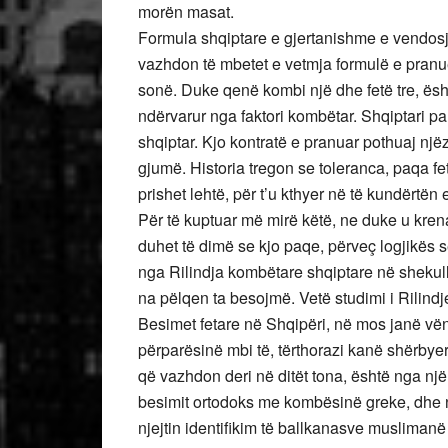
morën masat.
Formula shqiptare e gjertanishme e vendosje
vazhdon të mbetet e vetmja formulë e pranue
sonë. Duke qenë kombi një dhe fetë tre, ësht
ndërvarur nga faktori kombëtar. Shqiptari pa
shqiptar. Kjo kontratë e pranuar pothuaj një
gjumë. Historia tregon se toleranca, paqa f
prishet lehtë, për t’u kthyer në të kundërtën
Për të kuptuar më mirë këtë, ne duke u krena
duhet të dimë se kjo paqe, përveç logjikës së
nga Rilindja kombëtare shqiptare në shekull
na pëlqen ta besojmë. Vetë studimi i Rilindje
Besimet fetare në Shqipëri, në mos janë vën
përparësinë mbi të, tërthorazi kanë shërbye
që vazhdon deri në ditët tona, është nga njër
besimit ortodoks me kombësinë greke, dhe nga
njejtin identifikim të ballkanasve musliman