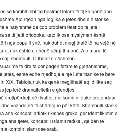
s së kombit mbi tre besimet fetare të tij ka qenë dhe
shme.Ajo rrjedh nga logjika e jetës dhe e historisë
ë e natyrshme që çdo problem fetar do të jetë i
ra se të jetë ortodoks, katolik ose myslyman është
zëri nga populli ynë, nuk duhet megjithatë të na vejë në
etare, nuk është e dhënë përgjithmonë. Ajo mund të
 e saj, shembulli i Libanit e dëshmon.
ruar me të drejtë për paqen fetare të gjertanishme,
 jetës, është edhe rrjedhojë e një lufte titanike të bërë
in XIX. Tabloja nuk ka qenë megjithatë aq idilike saç
s jep tërë dramaticitetin e gjendjes.
ë drejtpërdrejt në rivalitet me kombin, duke pretenduar
r dhe vazhdojnë të shërbejnë për këtë. Shembulli klasik
a anë koncepti arkaik i kishës greke, për identifikimin e
 ana tjetër, koncepti i islamit radikal, që bën të
ë me kombin islam ose arab.