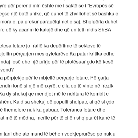
 tyre për perëndimin është më i saktë se i “Evropës së
eçse një botë unike, që duhet të zhvillohet së bashku e
orale, pa prekur parapëlqimet e saj, Shqipëria duhet
ore që ky acarim të kalojë dhe që uniteti midis ShBA
esa fetare jo rrallë ka depërtime të sekteve të
ellin përçarjen mes qytetarëve.Ka patur kritika edhe
ës ndaj fesë dhe një prirje për të plotësuar çdo kërkesë
a vend?
a përpjekje për të mbjellë përçarje fetare. Përçarja
endin tonë si një mënxyrë, e cila do të vinte në rrezik
Ka dy shekuj që mëndjet më të ndritura të kombit e
hëm. Ka disa shekuj që populli shqipatr, ai që si çdo
jë themelore nuk ka gabuar. Toleranca fetare dhe
t më të mëdha, meritë për të cilën shqiptarët kanë të
en tani dhe ato mund të bëhen vdekjeprurëse po nuk u