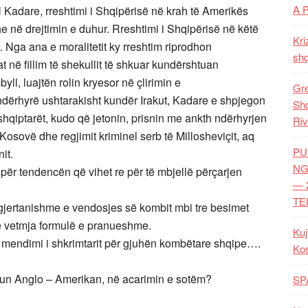
A 
il Kadare, rreshtimi i Shqipërisë në krah të Amerikës
he në drejtimin e duhur. Rreshtimi i Shqipërisë në këtë
Kri
 Nga ana e moralitetit ky rreshtim riprodhon
shq
t në fillim të shekullit të shkuar kundërshtuan
ll, luajtën rolin kryesor në çlirimin e
Gre
ndërhyrë ushtarakisht kundër Irakut, Kadare e shpjegon
Shq
shqiptarët, kudo që jetonin, prisnin me ankth ndërhyrjen
Riv
osovë dhe regjimit kriminel serb të Millosheviçit, aq
PU
it.
NG
për tendencën që vihet re për të mbjellë përçarjen
— 
TE
 gjertanishme e vendosjes së kombit mbi tre besimet
 e vetmja formulë e pranueshme.
Kuj
ë mendimi i shkrimtarit për gjuhën kombëtare shqipe….
Ko
hun Anglo – Amerikan, në acarimin e sotëm?
SP