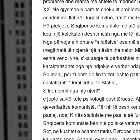
probleme dhe drama me shtete të mëdhenj os
XX. Në gjysmën e parë të shekullit problemet
acarimi me Italinë, Jugosllavinë, rrallë me G
Përpjekjet e Shqipërisë komuniste me atë q
keq, një koleksion dështimesh nga më të hi
Nga përvoja e hidhur e “miqësive” ose më s
megjithatë të nxjerrë një mësim themelor. Mi
është vendi ynë, s’ka asgjë të përbashkët me
karakterizohet nga një ndjekje e verbër ndaj
Sejmeni, për t’i bërë qejfin të zot, është ga
socializmit: “Jemi lidhur te Stalini,
S’trembemi nga hiç njeri!”
e jepte saktë këtë psikologji poshtëruese. Ajo
qeveritarëve komunistë. Për hir të besnikëri
pastaj, ndaj Kinës staliniste më pas, e së f
Shqipëria komuniste bëri një politikë vetëv
Sot, në kushtet e acarimit midis Evropës dh
kaluarës sonë. Acarimi evropiano – amerikan