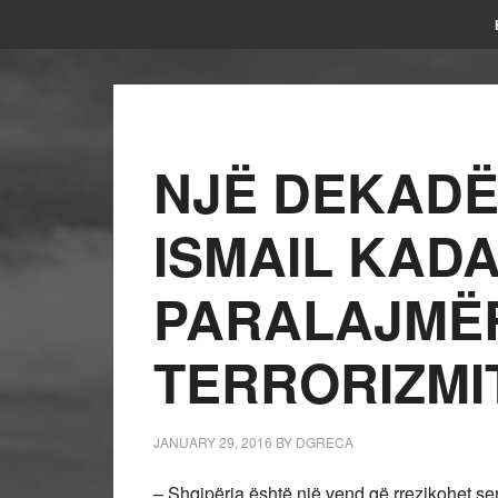
NJË DEKADË
ISMAIL KAD
PARALAJMËR
TERRORIZMI
JANUARY 29, 2016
BY
DGRECA
– Shqipëria është një vend që rrezikohet seri