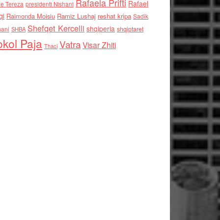
Rafaela Prifti
Rafael
e Tereza
presidenti Nishani
qi
Raimonda Moisiu
Ramiz Lushaj
reshat kripa
Sadik
Shefqet Kercelli
shqiperia
hani
shqiptaret
SHBA
kol Paja
Vatra
Visar Zhiti
Thaci