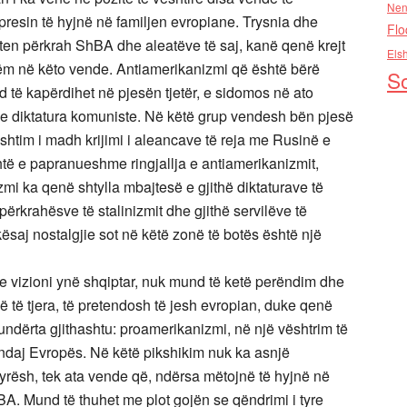
Nen
 presin të hyjnë në familjen evropiane. Trysnia dhe
Flo
ten përkrah ShBA dhe aleatëve të saj, kanë qenë krejt
Els
ëm në këto vende. Antiamerikanizmi që është bërë
So
 të kapërdihet në pjesën tjetër, e sidomos në ato
he diktatura komuniste. Në këtë grup vendesh bën pjesë
shtim i madh krijimi i aleancave të reja me Rusinë e
ë e papranueshme ringjallja e antiamerikanizmit,
izmi ka qenë shtylla mbajtesë e gjithë diktaturave të
 përkrahësve të stalinizmit dhe gjithë servilëve të
ësaj nostalgjie sot në këtë zonë të botës është një
e vizioni ynë shqiptar, nuk mund të ketë perëndim dhe
 të tjera, të pretendosh të jesh evropian, duke qenë
ndërta gjithashtu: proamerikanizmi, në një vështrim të
 ndaj Evropës. Në këtë pikshikim nuk ka asnjë
yrësh, tek ata vende që, ndërsa mëtojnë të hyjnë në
. Mund të thuhet me plot gojën se qëndrimi i tyre