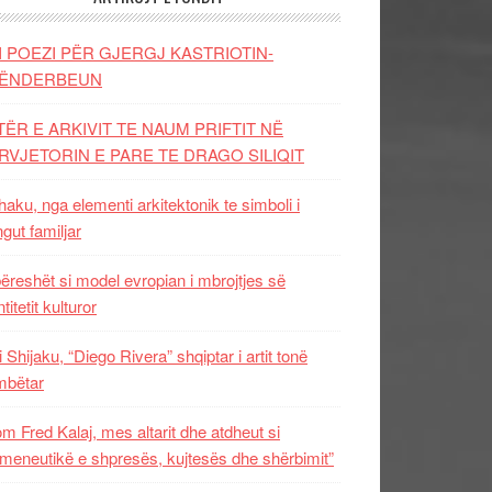
I POEZI PËR GJERGJ KASTRIOTIN-
ËNDERBEUN
TËR E ARKIVIT TE NAUM PRIFTIT NË
RVJETORIN E PARE TE DRAGO SILIQIT
aku, nga elementi arkitektonik te simboli i
ngut familjar
ëreshët si model evropian i mbrojtjes së
titetit kulturor
i Shijaku, “Diego Rivera” shqiptar i artit tonë
mbëtar
m Fred Kalaj, mes altarit dhe atdheut si
meneutikë e shpresës, kujtesës dhe shërbimit”