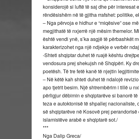
konsiderojë si luftë të saj dhe për interesat
rëndësishëm në të gjitha rrafshet: politike
– Nga përvoja e hidhur e “miqësive” ose më
megjithatë të nxjerrë një mësim themelor. Mi
është vendi ynë, s’ka asgjë të përbashkët me
karakterizohet nga një ndjekje e verbër ndaj 
-Shteti shqiptar duhet të ruajë kështu drejt
vendosura prej shekujsh në Shqipëri. Ky dr
poetësh. Të tre fetë kanë të njejtin legjitimitet
– Në këtë kah shteti duhet të ndalojë revizio
apo tjetrit besim. Një shtrembërim i tillë u 
përligjur dëbimin e shqiptarëve si banorë të 
teza e autoktonisë të shpallej nacionaliste
së shqiptarëve në Kosovë prej perandorisë 
islamistëve arabë e shqiptarë sot./
***
Nga Dalip Greca/