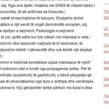
 e saj. Nga ana tjetër, miqësia me ShBA-të mbetet faktor i
, ekonomike, të së ardhmes së Kosovës./
TR
SK
 saktë kinsemiqësive të kaluara, Shqipëria duhet
qësia e një vendi të vogël demokratik evropian, siç
LE
 sjelljen e sejmenit. Psikologjia e sejmenit
PE
të zot, qoftë edhe kur bie ndesh me interesat e veta./
peshimin dhe balancën natyrale të tri besimeve, të
Oxh
ejtpeshim është i njëmendtë dhe nuk është një shpikje
tru
./
nimin e historisë kombëtare sipas interesave të njerit
Arb
iden
nxit sidomos vitet e fundit nga propaganda serbe. Për të
rrënjës (autoktonë) të gadishullit, u bënë përpjekje që
Sal
, ose të zëvendësohej nga teza e ardhjes dhe vendosjes
ko
otomane. Kjo gënjeshtër serbe përkon me tezat e disa
“Do
her