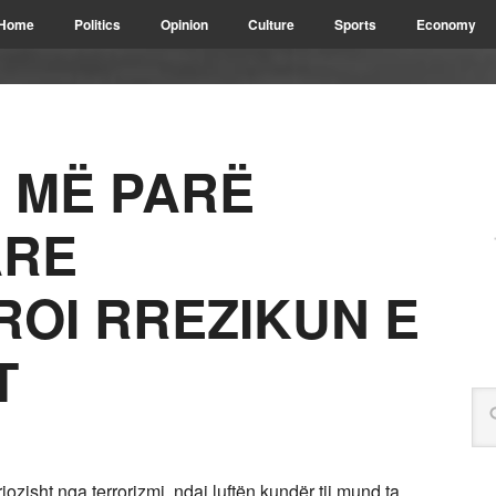
Home
Politics
Opinion
Culture
Sports
Economy
 MË PARË
ARE
OI RREZIKUN E
T
ozisht nga terrorizmi, ndaj luftën kundër tij mund ta