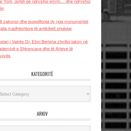
 York, qyteti që ndryshoi emrin… dhe ndryshoi
ën
i zakonor dhe isopolifonia dy nga monumentet
jalla madhështore të antikitetit shqiptar
etari i Vatrës Dr. Elmi Berisha zhvilloi takim në
deminë e Shkencave dhe të Arteve të
sovës
KATEGORITË
egoritë
ARKIV
iv