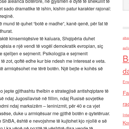
e aleanca botërore, në gjysmën e dytë të shekullit të
 sado dramatike të ishin, kishin patur karakter rajonal:
reqinë.
ë mund të quhet “botë e madhe”, kanë qenë, për fat të
dhurat.
aktë kinsemiqësive të kaluara, Shqipëria duhet
alba
qësia e një vendi të vogël demokratik evropian, siç
asll
 sjelljen e sejmenit. Psikologjia e sejmenit
B
 të zot, qoftë edhe kur bie ndesh me interesat e veta.
ti të armiqësohet me tërë botën. Një bejte e kohës së
d
Env
 jepte gjithashtu thelbin e strategjisë antishqiptare të
Fa
së ndaj Jugosllavisë në fillim, ndaj Rusisë sovjetike
ra
undmi ndaj marksizëm – leninizmit, për 40 e ca vjet
rasëse, duke u armiqësuar me gjithë botën e qytetëruar.
Inte
e ShBA, është e nevojshme të kujtohet kjo njollë e së
Ko
 i ka vënë në pozitë të vështirë disa vende të