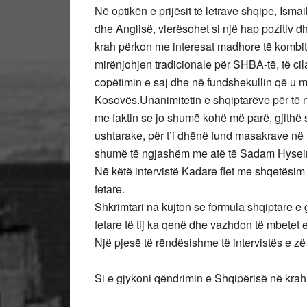
Në optikën e prijësit të letrave shqipe, Isma
dhe Anglisë, vlerësohet si një hap pozitiv d
krah përkon me interesat madhore të kombit.
mirënjohjen tradicionale për SHBA-të, të cila
copëtimin e saj dhe në fundshekullin që u mby
Kosovës.Unanimitetin e shqiptarëve për të 
me faktin se jo shumë kohë më parë, gjithë 
ushtarake, për t’i dhënë fund masakrave në K
shumë të ngjashëm me atë të Sadam Hysein
Në këtë intervistë Kadare flet me shqetësim 
fetare.
Shkrimtari na kujton se formula shqiptare e
fetare të tij ka qenë dhe vazhdon të mbetet
Një pjesë të rëndësishme të intervistës e z
Si e gjykoni qëndrimin e Shqipërisë në kra