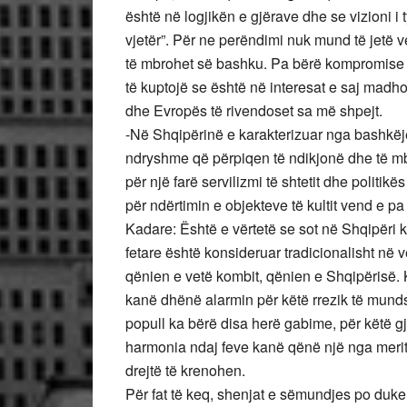
është në logjikën e gjërave dhe se vizioni i
vjetër”. Për ne perëndimi nuk mund të jetë v
të mbrohet së bashku. Pa bërë kompromise m
të kuptojë se është në interesat e saj madh
dhe Evropës të rivendoset sa më shpejt.
-Në Shqipërinë e karakterizuar nga bashkëjet
ndryshme që përpiqen të ndikjonë dhe të mbj
për një farë servilizmi të shtetit dhe politik
për ndërtimin e objekteve të kultit vend e p
Kadare: Është e vërtetë se sot në Shqipëri k
fetare është konsideruar tradicionalisht në v
qënien e vetë kombit, qënien e Shqipërisë. 
kanë dhënë alarmin për këtë rrezik të munds
popull ka bërë disa herë gabime, për këtë g
harmonia ndaj feve kanë qënë një nga merita
drejtë të krenohen.
Për fat të keq, shenjat e sëmundjes po duk