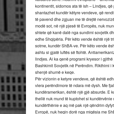
kontinentit, sidomos ata të ish – Lindjes, që
shantazhet kundër këtyre vendeve, që rendi
të pavend dhe zgjuan me të drejtë nervoziz
modë sot, në një pjesë të Evropës, nuk mund
shtete që kanë dalë nga sundimi sovjetik d
edhe Shqipëria. Për këto vende është një tri
sotme, kundër ShBA-ve. Për këto vende ësht
ashtu si gjatë luftës së ftohtë. Antiamerikan
lindjes. Ai ka qenë programi kryesor i gjithë
Bashkimit Sovjetik në Perëndim. Rikthimi i k
shenjë shumë e keqe.
Për vizionin e ketyre vendeve, që është edh
vlera perëndimore të ndara më dysh. Me fjalë
kundëramerikan, është një gjë absurde. E ku
thellë nuk mund të kuptohet si kundërvënie
kundërthënie e aq më pak një qëndrim dyfyt
Evropë, nuk heqin dorë nga miqësia me ShBA