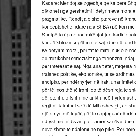
Kadare: Mendoj se zgjedhja që ka bërë Shqipë
diktohet nga gërshetimi i detyrimeve morale 
pragmatike. Renditja e shqiptarëve në krah
konceptohet e ndarë nga ShBA) përkon me in
Shqipëria riprodhon mirënjohjen tradicionale 
kundërshtuan copëtimin e saj, dhe në fund të 
Ky detyrim moral, për fat të mirë, nuk bie 
që rrezikohet seriozisht nga terrorizmi, ndaj 
për interesat e saj. Nga ana tjetër, miqësia
rrafshet: politike, ekonomike, të së ardhm
shqiptar, për ndërhyrjen në Irak, unanimitet 
për të mos thënë ironi, do të dëshiroja të s
që jetonin, prisnin me ankth ndërhyrjen us
regjimit kriminel serb të Millosheviçit, aq
një arsye më tepër, për të shpjeguar qëndri
ndryshme midis anglo – amerikanëve dhe një
nevojshme të ndalemi në një pikë. Për herë t