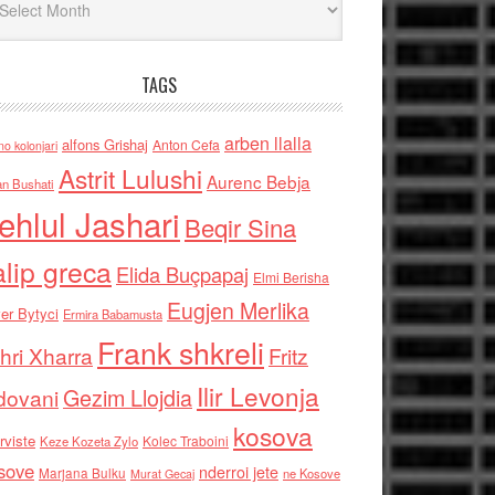
TAGS
arben llalla
alfons Grishaj
Anton Cefa
no kolonjari
Astrit Lulushi
Aurenc Bebja
an Bushati
ehlul Jashari
Beqir Sina
alip greca
Elida Buçpapaj
Elmi Berisha
Eugjen Merlika
er Bytyci
Ermira Babamusta
Frank shkreli
hri Xharra
Fritz
Ilir Levonja
Gezim Llojdia
dovani
kosova
rviste
Kolec Traboini
Keze Kozeta Zylo
sove
nderroi jete
Marjana Bulku
ne Kosove
Murat Gecaj