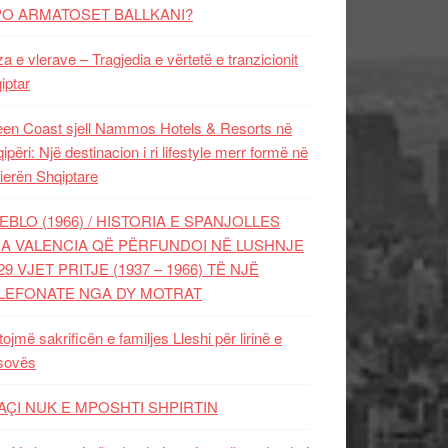
PO ARMATOSET BALLKANI?
za e vlerave – Tragjedia e vërtetë e tranzicionit
iptar
en Coast sjell Nammos Hotels & Resorts në
ipëri: Një destinacion i ri lifestyle merr formë në
ierën Shqiptare
EBLO (1966) / HISTORIA E SPANJOLLES
A VALENCIA QË PËRFUNDOI NË LUSHNJE
29 VJET PRITJE (1937 – 1966) TË NJË
LEFONATE NGA DY MOTRAT
tojmë sakrificën e familjes Lleshi për lirinë e
sovës
AÇI NUK E MPOSHTI SHPIRTIN