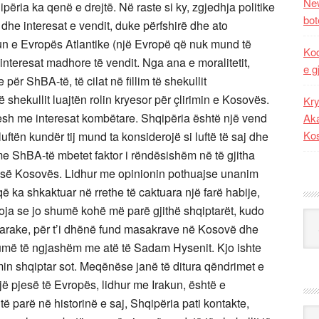
New
ria ka qenë e drejtë. Në raste si ky, zgjedhja politike
bot
dhe interesat e vendit, duke përfshirë dhe ato
un e Evropës Atlantike (një Evropë që nuk mund të
Kod
teresat madhore të vendit. Nga ana e moralitetit,
e g
për ShBA-të, të cilat në fillim të shekullit
shekullit luajtën rolin kryesor për çlirimin e Kosovës.
Kry
ndesh me interesat kombëtare. Shqipëria është një vend
Aka
Ko
luftën kundër tij mund ta konsiderojë si luftë të saj dhe
 me ShBA-të mbetet faktor i rëndësishëm në të gjitha
es së Kosovës. Lidhur me opinionin pothuajse unanim
që ka shkaktuar në rrethe të caktuara një farë habije,
htoja se jo shumë kohë më parë gjithë shqiptarët, kudo
Kat
htarake, për t’i dhënë fund masakrave në Kosovë dhe
 shumë të ngjashëm me atë të Sadam Hysenit. Kjo ishte
min shqiptar sot. Meqënëse janë të ditura qëndrimet e
 pjesë të Evropës, lidhur me Irakun, është e
ë parë në historinë e saj, Shqipëria pati kontakte,
Ark