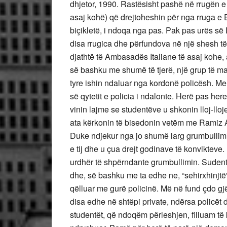
dhjetor, 1990. Rastësisht pashë në rrugën 
asaj kohë) që drejtoheshin për nga rruga e 
biçikletë, i ndoqa nga pas. Pak pas urës së 
disa rrugica dhe përfundova në një shesh të 
djathtë të Ambasadës Italiane të asaj kohe
së bashku me shumë të tjerë, një grup të ma
tyre ishin ndaluar nga kordonë policësh. Me
së qytetit e policia i ndalonte. Herë pas her
vinin lajme se studentëve u shkonin lloj-lloje
ata kërkonin të bisedonin vetëm me Ramiz Al
Duke ndjekur nga jo shumë larg grumbullimin
e tij dhe u çua drejt godinave të konvikteve.
urdhër të shpërndante grumbullimin. Sudentë
dhe, së bashku me ta edhe ne, “sehirxhinjtë”,
qëlluar me gurë policinë. Më në fund çdo gj
disa edhe në shtëpi private, ndërsa policët 
studentët, që ndoqëm përleshjen, filluam të 