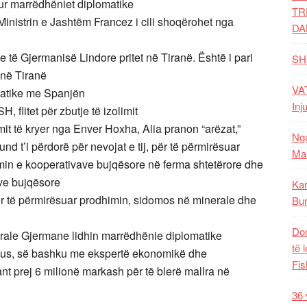
hur marrëdhëniet diplomatike
TR
inistrin e Jashtëm Francez i cili shoqërohet nga
DA
e të Gjermanisë Lindore pritet në Tiranë. Është i pari
SH
 në Tiranë
VAT
atike me Spanjën
Inj
flitet për zbutje të izolimit
mit të kryer nga Enver Hoxha, Alia pranon “arëzat,”
Nga
d t’i përdorë për nevojat e tij, për të përmirësuar
Mal
imin e kooperativave bujqësore në ferma shtetërore dhe
ve bujqësore
Kar
ër të përmirësuar prodhimin, sidomos në minerale dhe
Bur
Dom
rale Gjermane lidhin marrëdhënie diplomatike
të 
raus, së bashku me ekspertë ekonomikë dhe
Fis
rant prej 6 milionë markash për të blerë mallra në
36 