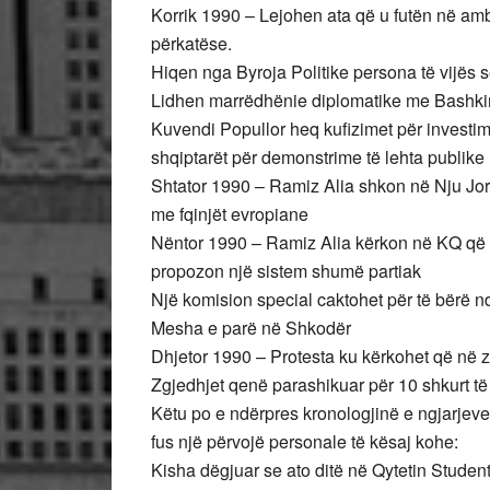
Korrik 1990 – Lejohen ata që u futën në a
përkatëse.
Hiqen nga Byroja Politike persona të vijës 
Lidhen marrëdhënie diplomatike me Bashki
Kuvendi Popullor heq kufizimet për investi
shqiptarët për demonstrime të lehta publike
Shtator 1990 – Ramiz Alia shkon në Nju Jor
me fqinjët evropiane
Nëntor 1990 – Ramiz Alia kërkon në KQ që t
propozon një sistem shumë partiak
Një komision special caktohet për të bërë 
Mesha e parë në Shkodër
Dhjetor 1990 – Protesta ku kërkohet që në z
Zgjedhjet qenë parashikuar për 10 shkurt të 
Këtu po e ndërpres kronologjinë e ngjarjeve
fus një përvojë personale të kësaj kohe:
Kisha dëgjuar se ato ditë në Qytetin Studenti