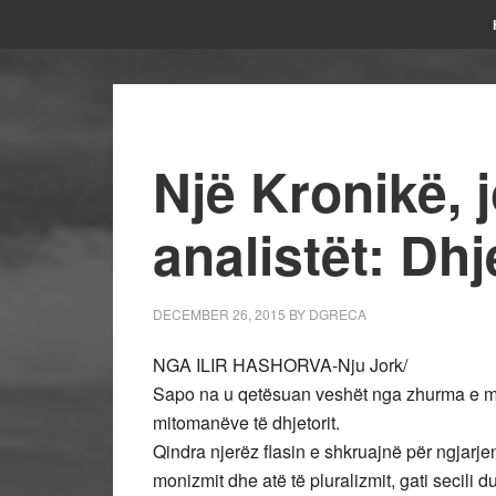
Një Kronikë, 
analistët: Dh
DECEMBER 26, 2015
BY
DGRECA
NGA ILIR HASHORVA-Nju Jork/
Sapo na u qetësuan veshët nga zhurma e mi
mitomanëve të dhjetorit.
Qindra njerëz flasin e shkruajnë për ngjarjen
monizmit dhe atë të pluralizmit, gati secili 