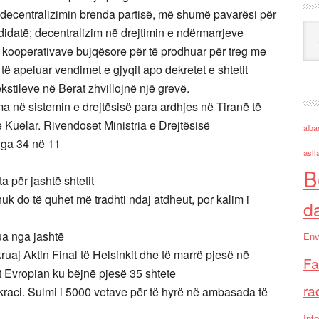
ë decentralizimin brenda partisë, më shumë pavarësi për
Ark
idatë; decentralizim në drejtimin e ndërmarrjeve
mi i kooperativave bujqësore për të prodhuar për treg me
të apeluar vendimet e gjyqit apo dekretet e shtetit
kstileve në Berat zhvillojnë një grevë.
 në sistemin e drejtësisë para ardhjes në Tiranë të
 Kuelar. Rivendoset Ministria e Drejtësisë
alba
nga 34 në 11
asll
B
a për jashtë shtetit
 nuk do të quhet më tradhti ndaj atdheut, por kalim i
d
ua nga jashtë
Env
aj Aktin Final të Helsinkit dhe të marrë pjesë në
Fa
 Evropian ku bëjnë pjesë 35 shtete
ra
raci. Sulmi i 5000 vetave për të hyrë në ambasada të
Inte