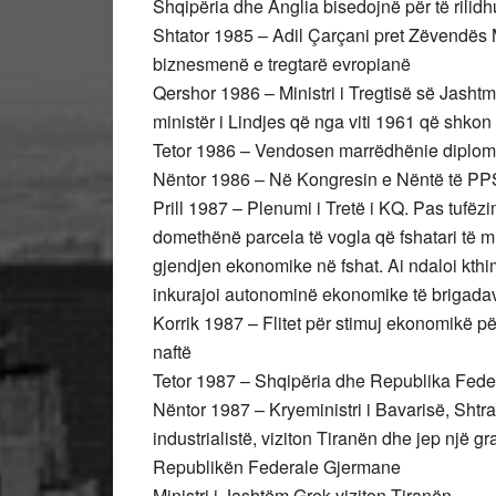
Shqipëria dhe Anglia bisedojnë për të rilid
Shtator 1985 – Adil Çarçani pret Zëvendës M
biznesmenë e tregtarë evropianë
Qershor 1986 – Ministri i Tregtisë së Jashtm
ministër i Lindjes që nga viti 1961 që shkon
Tetor 1986 – Vendosen marrëdhënie diplom
Nëntor 1986 – Në Kongresin e Nëntë të PPSH, 
Prill 1987 – Plenumi i Tretë i KQ. Pas tufëzi
domethënë parcela të vogla që fshatari të mun
gjendjen ekonomike në fshat. Ai ndaloi kth
inkurajoi autonominë ekonomike të brigada
Korrik 1987 – Flitet për stimuj ekonomikë p
naftë
Tetor 1987 – Shqipëria dhe Republika Fede
Nëntor 1987 – Kryeministri i Bavarisë, Sht
industrialistë, viziton Tiranën dhe jep një g
Republikën Federale Gjermane
Ministri i Jashtëm Grek viziton Tiranën