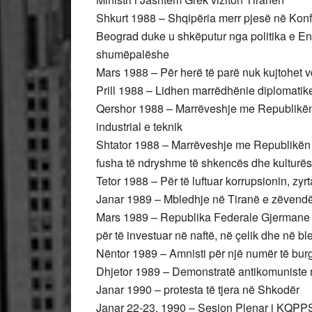
Shkurt 1988 – Shqipëria merr pjesë në Konf
Beograd duke u shkëputur nga politika e E
shumëpalëshe
Mars 1988 – Për herë të parë nuk kujtohet vd
Prill 1988 – Lidhen marrëdhënie diplomat
Qershor 1988 – Marrëveshje me Republikë
industrial e teknik
Shtator 1988 – Marrëveshje me Republikën
fusha të ndryshme të shkencës dhe kulturës
Tetor 1988 – Për të luftuar korrupsionin, zyrt
Janar 1989 – Mbledhje në Tiranë e zëvendës
Mars 1989 – Republika Federale Gjermane i
për të investuar në naftë, në çelik dhe në ble
Nëntor 1989 – Amnisti për një numër të burg
Dhjetor 1989 – Demonstratë antikomuniste
Janar 1990 – protesta të tjera në Shkodër
Janar 22-23, 1990 – Sesion Plenar i KQPP