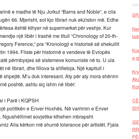
rarinë e madhe të Nju Jorkut “Barns and Noble”, e cila
SP
n 66. Mjerisht, sot kjo librari nuk ekziston më. Edhe
ërtesa është kthyer në supermarket për veshje. Kur
New
mendje një libër i trashë me titull “Chronology of 20-th-
bot
gory Ference,” pra “Kronologji e historisë së shekullit
Kod
itin 1994. Fliste për historinë e vendeve të Evropës
e g
gjatë përmbysjes së sistemeve komuniste në to. U ula
ë librari, dhe fillova ta shfletoja. Një kapitull i
Kry
të shpejtë. M’u duk interesant. Aty për aty mora shënim
Aka
 më poshtë, ashtu siç ishin në libër:
Ko
ar i Parë i KQPSH
ÇË
SH
ojë politikën e Enver Hoxhës. Në varrimin e Enver
 Ngushëllimet sovjetike kthehen mbrapsht
30
iz Alia kërkon më shumë tolerance për artistët. Fjala
RR
PË