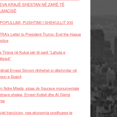
EVA KRAJË-SHESTAN NË ZARË TË
LMACISË
POPULLIMI, PUSHTIMI I SHEKULLIT XXI
RA’s Letter to President Trump: End the Hague
ustice
 Tirana në Kukaj për të parë “Lahuta e
ësisë”
dinali Ernest Simoni rikthehet si dëshmitar në
gun e Spaçit
 Ndre Mjeda, sipas dy figurave monumentale
letrave shqipe, Ernest Koliqit dhe At Gjergj
hta
vjet tranzicion, nga ekonomia prodhuese te