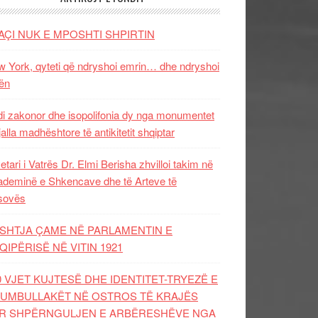
AÇI NUK E MPOSHTI SHPIRTIN
 York, qyteti që ndryshoi emrin… dhe ndryshoi
ën
i zakonor dhe isopolifonia dy nga monumentet
jalla madhështore të antikitetit shqiptar
etari i Vatrës Dr. Elmi Berisha zhvilloi takim në
deminë e Shkencave dhe të Arteve të
sovës
SHTJA ÇAME NË PARLAMENTIN E
QIPËRISË NË VITIN 1921
0 VJET KUJTESË DHE IDENTITET-TRYEZË E
UMBULLAKËT NË OSTROS TË KRAJËS
R SHPËRNGULJEN E ARBËRESHËVE NGA