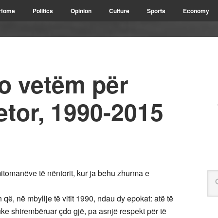
Home
Politics
Opinion
Culture
Sports
Economy
jo vetëm për
jetor, 1990-2015
tomanëve të nëntorit, kur ja behu zhurma e
 që, në mbyllje të vitit 1990, ndau dy epokat: atë të
duke shtrembëruar çdo gjë, pa asnjë respekt për të