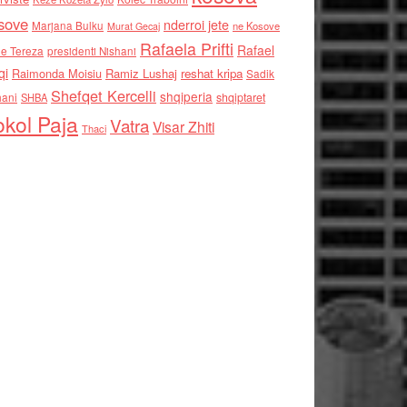
sove
nderroi jete
Marjana Bulku
ne Kosove
Murat Gecaj
Rafaela Prifti
Rafael
e Tereza
presidenti Nishani
qi
Raimonda Moisiu
Ramiz Lushaj
reshat kripa
Sadik
Shefqet Kercelli
shqiperia
hani
shqiptaret
SHBA
kol Paja
Vatra
Visar Zhiti
Thaci