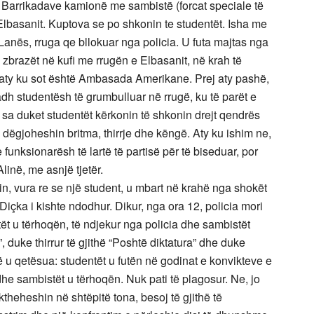
e Barrikadave kamionë me sambistë (forcat speciale të
Elbasanit. Kuptova se po shkonin te studentët. Isha me
Lanës, rruga qe bllokuar nga policia. U futa majtas nga
zbrazët në kufi me rrugën e Elbasanit, në krah të
, aty ku sot është Ambasada Amerikane. Prej aty pashë,
dh studentësh të grumbulluar në rrugë, ku të parët e
 sa duket studentët kërkonin të shkonin drejt qendrës
e dëgjoheshin britma, thirrje dhe këngë. Aty ku ishim ne,
 funksionarësh të lartë të partisë për të biseduar, por
inë, me asnjë tjetër.
, vura re se një student, u mbart në krahë nga shokët
 Diçka i kishte ndodhur. Dikur, nga ora 12, policia mori
t u tërhoqën, të ndjekur nga policia dhe sambistët
 duke thirrur të gjithë “Poshtë diktatura” dhe duke
ë u qetësua: studentët u futën në godinat e konvikteve e
dhe sambistët u tërhoqën. Nuk pati të plagosur. Ne, jo
ktheheshin në shtëpitë tona, besoj të gjithë të