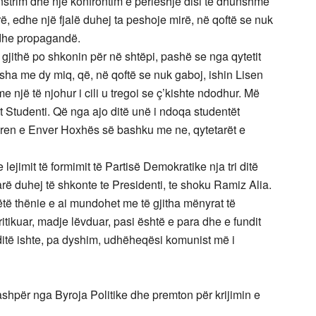
strim dhe një konfrontim e përleshje disi të dhunshme
rë, edhe një fjalë duhej ta peshoje mirë, në qoftë se nuk
 dhe propagandë.
gjithë po shkonin për në shtëpi, pashë se nga qytetit
sha me dy miq, që, në qoftë se nuk gaboj, ishin Lisen
një të njohur i cili u tregoi se ç’kishte ndodhur. Më
t Studenti. Që nga ajo ditë unë i ndoqa studentët
toren e Enver Hoxhës së bashku me ne, qytetarët e
 lejimit të formimit të Partisë Demokratike nja tri ditë
arë duhej të shkonte te Presidenti, te shoku Ramiz Alia.
ëtë thënie e ai mundohet me të gjitha mënyrat të
itikuar, madje lëvduar, pasi është e para dhe e fundit
 ditë ishte, pa dyshim, udhëheqësi komunist më i
ashpër nga Byroja Politike dhe premton për krijimin e