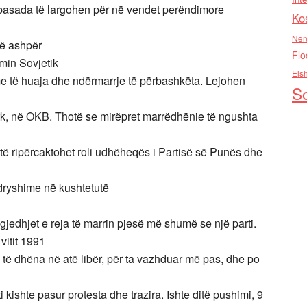
mbasada të largohen për në vendet perëndimore
Ko
Nen
së ashpër
Flo
min Sovjetik
Els
me të huaja dhe ndërmarrje të përbashkëta. Lejohen
So
k, në OKB. Thotë se mirëpret marrëdhënie të ngushta
ë ripërcaktohet roli udhëheqës i Partisë së Punës dhe
ndryshime në kushtetutë
gjedhjet e reja të marrin pjesë më shumë se një parti.
vitit 1991
 të dhëna në atë libër, për ta vazhduar më pas, dhe po
 kishte pasur protesta dhe trazira. Ishte ditë pushimi, 9