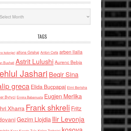
iv
TAGS
arben llalla
alfons Grishaj
Anton Cefa
no kolonjari
Astrit Lulushi
Aurenc Bebja
an Bushati
ehlul Jashari
Beqir Sina
alip greca
Elida Buçpapaj
Elmi Berisha
Eugjen Merlika
er Bytyci
Ermira Babamusta
Frank shkreli
hri Xharra
Fritz
Ilir Levonja
Gezim Llojdia
dovani
kosova
rviste
Kolec Traboini
Keze Kozeta Zylo