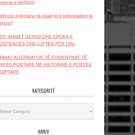
nomia e përfitimit
dihmon krijimtaria në zbulimin e potencialeve të
ehura?
OF. AHMET QERIQI DHE EPOKA E
ZISTENCЁS DHE LUFTЁS PЁR LIRI!
RMAT ALTERNATIVE TË EVIDENTIMIT TË
RIFËS POSTARE NË HISTORINË E POSTËS
QIPTARE
KATEGORITË
egoritë
ARKIV