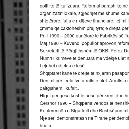
politike të kufizuara. Reformat parashikojn
organizatat lokale, zgjedhjet me shumë kand
shtetërore; futja e nxitjeve financiare; leji
çmime që caktoheshin prej tyre; e drejta për 
Prill 1990 – 2000 punëtorë të Fabrikës së Te
Maj 1990 – Kuvendi popullor aprovon reforma
Sekretarit të Përgjithshëm të OKB, Perez De
Numri i krimeve të dënuara me vdekje ulet 
Lejohet ndjekja e fesë
Shqiptarët kanë të drejtë të nxjerrin pasaport
Dënimi për tentative arratisje ulet. Arratisja
paligjshëm i kufirit..
Hiqet pengesa kushtetuese për kredi dhe h
Qershor 1990 – Shqipëria vendos të nënshkru
Konferencën e Sigurimit dhe Bashkëpunimit
Një seri demonstratash në Tiranë për demok
huaja