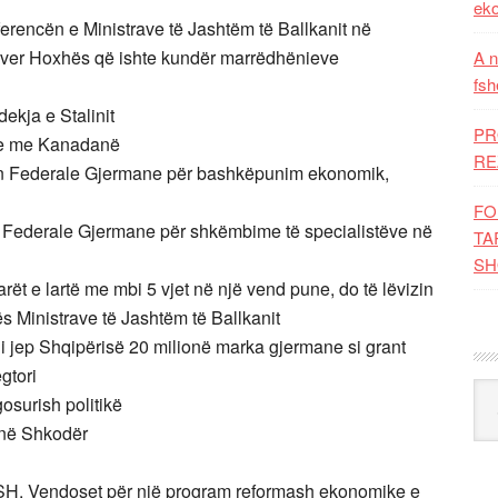
eko
erencën e Ministrave të Jashtëm të Ballkanit në
nver Hoxhës që ishte kundër marrëdhënieve
A n
fsh
ekja e Stalinit
PR
ike me Kanadanë
RE
n Federale Gjermane për bashkëpunim ekonomik,
FO
 Federale Gjermane për shkëmbime të specialistëve në
TA
SH
arët e lartë me mbi 5 vjet në një vend pune, do të lëvizin
 Ministrave të Jashtëm të Ballkanit
 jep Shqipërisë 20 milionë marka gjermane si grant
gtori
Kat
osurish politikë
 në Shkodër
SH. Vendoset për një program reformash ekonomike e