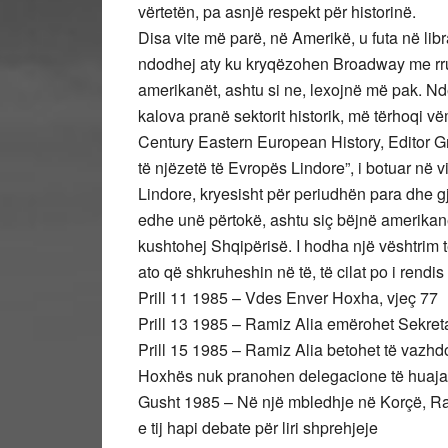
vërtetën, pa asnjë respekt për historinë.
Disa vite më parë, në Amerikë, u futa në lib
ndodhej aty ku kryqëzohen Broadway me rrugë
amerikanët, ashtu si ne, lexojnë më pak. Nd
kalova pranë sektorit historik, më tërhoqi vë
Century Eastern European History, Editor Gre
të njëzetë të Evropës Lindore”, i botuar në v
Lindore, kryesisht për periudhën para dhe 
edhe unë përtokë, ashtu siç bëjnë amerikanët n
kushtohej Shqipërisë. I hodha një vështrim 
ato që shkruheshin në të, të cilat po i rendis
Prill 11 1985 – Vdes Enver Hoxha, vjeç 77
Prill 13 1985 – Ramiz Alia emërohet Sekret
Prill 15 1985 – Ramiz Alia betohet të vazhd
Hoxhës nuk pranohen delegacione të huaja.
Gusht 1985 – Në një mbledhje në Korçë, Ram
e tij hapi debate për liri shprehjeje