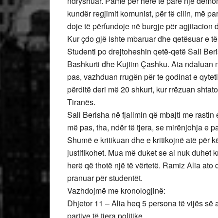
ndryshuar. Pamë për herë të parë një demon
kundër regjimit komunist, për të cilin, më pa
doje të përfundoje në burgje për agjitacion
Kur çdo gjë ishte mbaruar dhe qetësuar e të 
Studenti po drejtoheshin qetë-qetë Sali Beri
Bashkurti dhe Kujtim Çashku. Ata ndaluan me 
pas, vazhduan rrugën për te godinat e qyteti
përditë deri më 20 shkurt, kur rrëzuan shta
Tiranës.
Sali Berisha në fjalimin që mbajti me rastin e
më pas, tha, ndër të tjera, se mirënjohja e p
Shumë e kritikuan dhe e kritikojnë atë për k
justifikohet. Mua më duket se ai nuk duhet kr
herë që thotë një të vërtetë. Ramiz Alia ato
pranuar për studentët.
Vazhdojmë me kronologjinë:
Dhjetor 11 – Alia heq 5 persona të vijës së 
partive të tjera politike