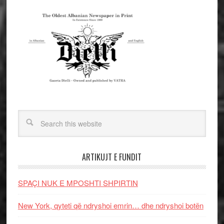
ARTIKUJT E FUNDIT
SPAÇI NUK E MPOSHTI SHPIRTIN
New York, qyteti që ndryshoi emrin… dhe ndryshoi botën