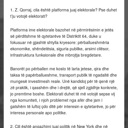
1. Z. Qorraj, cila është platforma juaj elektorale? Pse duhet
t’ju votojë elektorati?
Platforma ime elektorale bazohet në përmirësimin e jetës
së përditshme të qytetarëve të Distriktit 64, duke u
fokusuar në gjashtë shtylla kryesore: përballueshmëria
ekonomike, shëndetësia, siguria publike, arsimi cilësor,
infrastruktura funksionale dhe mbrojtja bregdetare.
Banorët po përballen me kosto të larta jetese, qira dhe
taksa të papërballueshme, transport publik të ngadaltë dhe
mungesë investimesh reale. Unë kandidoj për të qenë një
zë praktik, i qasshëm dhe i drejtë, që sjell zgjidhje konkrete,
jo premtime boshe. Elektorati duhet të më votojë sepse vij
nga komuniteti, i njoh problemet nga afër dhe jam i
gatshëm të luftoj çdo ditë për interesin e qytetarëve, jo për
interesa personale apo politike.
2. Cili është angazhimi juaj politik në New York dhe në