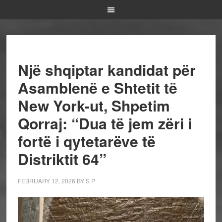
Një shqiptar kandidat për
Asamblenë e Shtetit të
New York-ut, Shpetim
Qorraj: “Dua të jem zëri i
fortë i qytetarëve të
Distriktit 64”
FEBRUARY 12, 2026
BY
S P