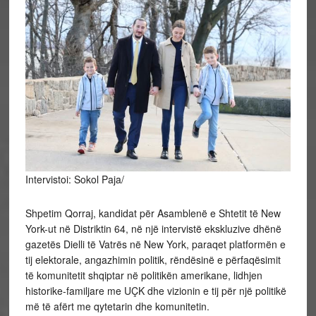
Intervistoi: Sokol Paja/
Shpetim Qorraj, kandidat për Asamblenë e Shtetit të New
York-ut në Distriktin 64, në një intervistë ekskluzive dhënë
gazetës Dielli të Vatrës në New York, paraqet platformën e
tij elektorale, angazhimin politik, rëndësinë e përfaqësimit
të komunitetit shqiptar në politikën amerikane, lidhjen
historike-familjare me UÇK dhe vizionin e tij për një politikë
më të afërt me qytetarin dhe komunitetin.