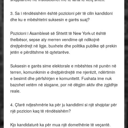
3. Sa i rëndësishëm është pozicioni për të cilin kandidoni
dhe ku e mbështetni suksesin e garës suaj?
Pozicioni i Asamblesë së Shtetit të New York-ut është
thelbësor, sepse aty merren vendime që ndikojnë
drejtpërdrejt në ligje, buxhete dhe politika publike që prekin
jetën e përditshme të qytetarëve.
Suksesin e garës sime elektorale e mbështes në punën në
terren, komunikimin e drejtpërdrejtë me njerëzit, ndërtimin
e besimit dhe përfshirjen e komunitetit. Fushata ime nuk
bazohet vetëm në slogane, por në dëgjim aktiv dhe zgjidhje
reale.
4. Çfarë ndjeshmërie ka për ju kandidimi si një shqiptar për
një pozicion kaq të rëndësishëm?
Kjo kandidaturë ka për mua një domethënie të veçantë.