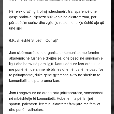
Për elektoratin gri, ofroj ndershmëri, transparencë dhe
qasje praktike. Njerëzit nuk kërkojnë ekstremizma, por
përfaqësim serioz dhe zgjidhje reale – dhe kjo është ajo që
unë sjell.
6.Kush është Shpëtim Qorraj?
Jam sipërmarrës dhe organizator komunitar, me formim
akademik në fushën e drejtësisë, dhe besoj në sundimin e
ligjit dhe barazinë para ligjit. Kam ndërtuar karrierën time
me punë të ndershme në biznes dhe në fushën e pasurive
të paluajtshme, duke qenë gjithmonë aktiv në shërbim të
komunitetit shqiptaro-amerikan.
Jam i angazhuar në organizata jofitimprurëse, veçanërisht
në mbështetje të komunitetit. Hobet e mia përfshijnë
sportin, palestrën, leximin, aktivitetet familjare me fëmijët
dhe punën vullnetare.