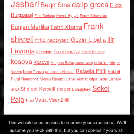
Jashari
dalip greca
Beqir Sina
Elida
Buçpapaj
Enver Bytyci
Elmi Berisha
Ermira Babamusta
Frank
Eugjen Merlika
Fahri Xharra
shkreli
Ilir
Gezim Llojdia
Fritz radovani
Levonja
Interviste
Kolec Traboini
Keze Kozeta Zylo
kosova
Kosove
nderroi jete
Marjana Bulku
ne
Murat Gecaj
Rafaela Prifti
Rafael
Nene Tereza
Kosove
presidenti Nishani
Floqi
Raimonda Moisiu
Ramiz Lushaj
reshat kripa
Sadik Elshani
Sokol
Shefqet Kercelli
shqiperia
shqiptaret
SHBA
Paja
Vatra
Visar Zhiti
Thaci
This website uses cookies to improve your experience. We'll
assume you're ok with this, but you can opt-out if you wish.