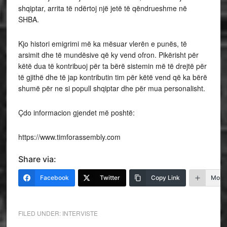
shqiptar, arrita të ndërtoj një jetë të qëndrueshme në
SHBA.
Kjo histori emigrimi më ka mësuar vlerën e punës, të
arsimit dhe të mundësive që ky vend ofron. Pikërisht për
këtë dua të kontribuoj për ta bërë sistemin më të drejtë për
të gjithë dhe të jap kontributin tim për këtë vend që ka bërë
shumë për ne si popull shqiptar dhe për mua personalisht.
Çdo informacion gjendet më poshtë:
https://www.timforassembly.com
Share via:
Facebook
Twitter
Copy Link
More
FILED UNDER:
INTERVISTE