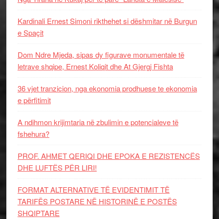
Kardinali Ernest Simoni rikthehet si dëshmitar në Burgun
e Spaçit
Dom Ndre Mjeda, sipas dy figurave monumentale të
letrave shqipe, Ernest Koliqit dhe At Gjergj Fishta
36 vjet tranzicion, nga ekonomia prodhuese te ekonomia
e përfitimit
A ndihmon krijimtaria në zbulimin e potencialeve të
fshehura?
PROF. AHMET QERIQI DHE EPOKA E REZISTENCЁS
DHE LUFTЁS PЁR LIRI!
FORMAT ALTERNATIVE TË EVIDENTIMIT TË
TARIFËS POSTARE NË HISTORINË E POSTËS
SHQIPTARE