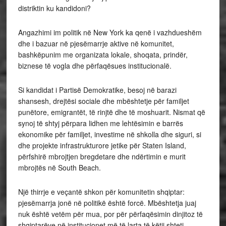
distriktin ku kandidoni?
Angazhimi im politik në New York ka qenë i vazhdueshëm
dhe i bazuar në pjesëmarrje aktive në komunitet,
bashkëpunim me organizata lokale, shoqata, prindër,
biznese të vogla dhe përfaqësues institucionalë.
Si kandidat i Partisë Demokratike, besoj në barazi
shansesh, drejtësi sociale dhe mbështetje për familjet
punëtore, emigrantët, të rinjtë dhe të moshuarit. Nismat që
synoj të shtyj përpara lidhen me lehtësimin e barrës
ekonomike për familjet, investime në shkolla dhe siguri, si
dhe projekte infrastrukturore jetike për Staten Island,
përfshirë mbrojtjen bregdetare dhe ndërtimin e murit
mbrojtës në South Beach.
Një thirrje e veçantë shkon për komunitetin shqiptar:
pjesëmarrja jonë në politikë është forcë. Mbështetja juaj
nuk është vetëm për mua, por për përfaqësimin dinjitoz të
shqiptarëve në institucionet më të larta të këtij shteti.