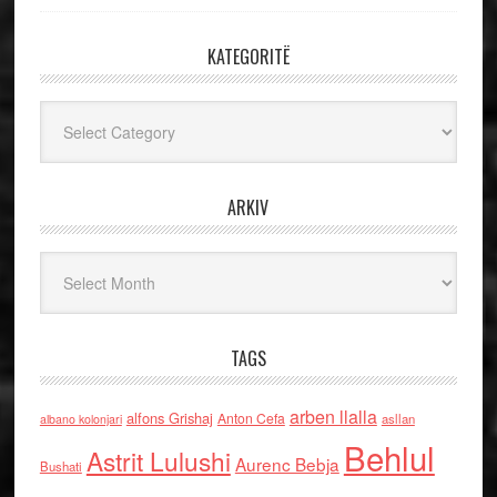
KATEGORITË
Kategoritë
ARKIV
Arkiv
TAGS
arben llalla
alfons Grishaj
Anton Cefa
asllan
albano kolonjari
Behlul
Astrit Lulushi
Aurenc Bebja
Bushati