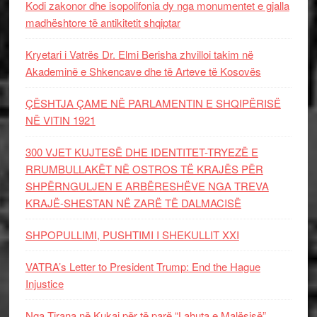
Kodi zakonor dhe isopolifonia dy nga monumentet e gjalla
madhështore të antikitetit shqiptar
Kryetari i Vatrës Dr. Elmi Berisha zhvilloi takim në
Akademinë e Shkencave dhe të Arteve të Kosovës
ÇËSHTJA ÇAME NË PARLAMENTIN E SHQIPËRISË
NË VITIN 1921
300 VJET KUJTESË DHE IDENTITET-TRYEZË E
RRUMBULLAKËT NË OSTROS TË KRAJËS PËR
SHPËRNGULJEN E ARBËRESHËVE NGA TREVA
KRAJË-SHESTAN NË ZARË TË DALMACISË
SHPOPULLIMI, PUSHTIMI I SHEKULLIT XXI
VATRA’s Letter to President Trump: End the Hague
Injustice
Nga Tirana në Kukaj për të parë “Lahuta e Malësisë”