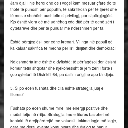
Jam djali i një heroi dhe që i vogël kam mësuar çfarë do të
thotë të punosh për popullin, të sakrifikosh për të tjerët dhe
të mos e shohësh pushtetin si privilegj, por si përgjegjësi.
Kjo është vlera që më udhëheq çdo ditë për të qenë zëri i
qytetarëve dhe për të punuar me ndershmëri për ta.
Është përgjegjësi, por edhe krenari. Vij nga një popull që
ka kaluar sakrifica të mëdha për liri, dinjitet dhe demokraci.
Ndjeshmëria ime është e dyfishtë: të përfaqësoj denjësisht
komunitetin shqiptar dhe njëkohësisht të jem zëri i fortë i
çdo qytetari të Distriktit 64, pa dallim origjine apo bindjeje.
5. Si po ecën fushata dhe cila është strategjia juaj e
fitores?
Fushata po ecën shumë mirë, me energji pozitive dhe
mbështetje në rritje. Strategjia ime e fitores bazohet në
kontakt të drejtpërdrejtë me votuesit: takime lagje më lagje,
derë më derë, evente komunitare dhe dialog të hapur.