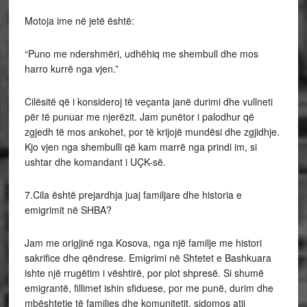
Motoja ime në jetë është:
“Puno me ndershmëri, udhëhiq me shembull dhe mos
harro kurrë nga vjen.”
Cilësitë që i konsideroj të veçanta janë durimi dhe vullneti
për të punuar me njerëzit. Jam punëtor i palodhur që
zgjedh të mos ankohet, por të krijojë mundësi dhe zgjidhje.
Kjo vjen nga shembulli që kam marrë nga prindi im, si
ushtar dhe komandant i UÇK-së.
7.Cila është prejardhja juaj familjare dhe historia e
emigrimit në SHBA?
Jam me origjinë nga Kosova, nga një familje me histori
sakrifice dhe qëndrese. Emigrimi në Shtetet e Bashkuara
ishte një rrugëtim i vështirë, por plot shpresë. Si shumë
emigrantë, fillimet ishin sfiduese, por me punë, durim dhe
mbështetje të familjes dhe komunitetit, sidomos atij