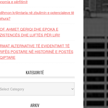
nomia e përfitimit
dihmon krijimtaria në zbulimin e potencialeve të
ehura?
OF. AHMET QERIQI DHE EPOKA E
ZISTENCЁS DHE LUFTЁS PЁR LIRI!
RMAT ALTERNATIVE TË EVIDENTIMIT TË
RIFËS POSTARE NË HISTORINË E POSTËS
QIPTARE
KATEGORITË
egoritë
ARKIV