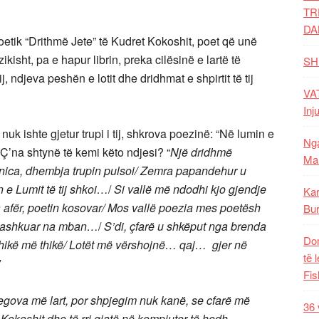
TR
DA
oetik “Drithmë Jete” të Kudret Kokoshit, poet që unë
kisht, pa e hapur librin, preka cilësinë e lartë të
SH
, ndjeva peshën e lotit dhe dridhmat e shpirtit të tij
VAT
Inj
nuk ishte gjetur trupi i tij, shkrova poezinë: “Në lumin e
Nga
 Ç’na shtynë të kemi këto ndjesi? “
Një dridhmë
Mal
rnica, dhembja trupin pulsoi/ Zemra papandehur u
 e Lumit të tij shkoi…
/
Si vallë më ndodhi kjo gjendje
Kar
 afër, poetin kosovar/ Mos vallë poezia mes poetësh
Bur
ë bashkuar na mban…
/
S’di, çfarë u shkëput nga brenda
Dom
hikë më thikë/ Lotët më vërshojnë… qaj… gjer në
të 
Fis
jegova më lart, por shpjegim nuk kanë, se cfarë më
36 
okoshit dhe të rri gjatë në kompjuter të hedh