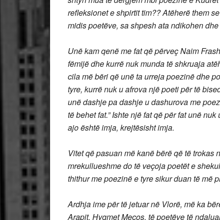
refleksionet e shpirtit tim?? Atëherë them s
midis poetëve, sa shpesh ata ndikohen dhe në
Unë kam qenë me fat që përveç Naim Frashër
fëmijë dhe kurrë nuk munda të shkruaja atëh
cila më bëri që unë ta urreja poezinë dhe poe
tyre, kurrë nuk u afrova një poeti për të bise
unë dashje pa dashje u dashurova me poezin
të behet fat.” Ishte një fat që për fat unë n
ajo është imja, krejtësisht imja.
Vitet që pasuan më kanë bërë që të trokas n
mrekullueshme do të veçoja poetët e shekulli
thithur me poezinë e tyre sikur duan të më 
Ardhja ime për të jetuar në Vlorë, më ka bër
Arapit, Hyqmet Meços, të poetëve të ndaluar 