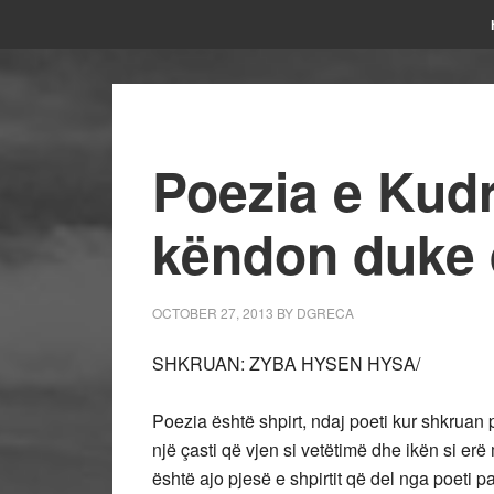
Poezia e Kud
këndon duke
OCTOBER 27, 2013
BY
DGRECA
SHKRUAN: ZYBA HYSEN HYSA/
Poezia është shpirt, ndaj poeti kur shkruan 
një çasti që vjen si vetëtimë dhe ikën si er
është ajo pjesë e shpirtit që del nga poeti p