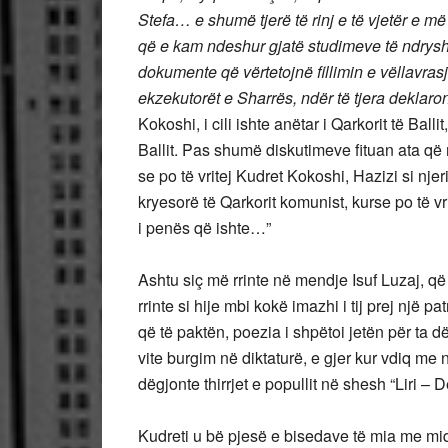
Stefa… e shumë tjerë të rinj e të vjetër e 
që e kam ndeshur gjatë studimeve të ndryshm
dokumente që vërtetojnë fillimin e vëllavras
ekzekutorët e Sharrës, ndër të tjera deklaro
Kokoshi, i cili ishte anëtar i Qarkorit të Bal
Ballit. Pas shumë diskutimeve fituan ata q
se po të vritej Kudret Kokoshi, Hazizi si nje
kryesorë të Qarkorit komunist, kurse po të vr
i penës që ishte…”
Ashtu siç më rrinte në mendje Isuf Luzaj, 
rrinte si hije mbi kokë imazhi i tij prej një 
që të paktën, poezia i shpëtoi jetën për ta 
vite burgim në diktaturë, e gjer kur vdiq me nj
dëgjonte thirrjet e popullit në shesh “Liri – 
Kudreti u bë pjesë e bisedave të mia me miq