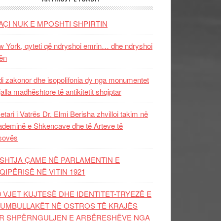
AÇI NUK E MPOSHTI SHPIRTIN
 York, qyteti që ndryshoi emrin… dhe ndryshoi
ën
i zakonor dhe isopolifonia dy nga monumentet
jalla madhështore të antikitetit shqiptar
etari i Vatrës Dr. Elmi Berisha zhvilloi takim në
deminë e Shkencave dhe të Arteve të
sovës
SHTJA ÇAME NË PARLAMENTIN E
QIPËRISË NË VITIN 1921
0 VJET KUJTESË DHE IDENTITET-TRYEZË E
UMBULLAKËT NË OSTROS TË KRAJËS
R SHPËRNGULJEN E ARBËRESHËVE NGA