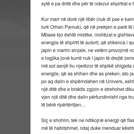
sytë e pa dritë dhe për të ndezur shpirtrat e f
Kur marr në dorë një libër (nuk di pse e kam
turk Orhan Pamuk), që në prekjen e parë të kr
Mbase kjo është mistike, mollëzat e gishtave
energjie të shpirtit të autorit, që shkenca i 
japin e marrin sinjale, ne vetëm provojmë nd
e logjika jonë kurrë nuk i japin të drejtë z
më sot asnjë tru njerëzor të shpikë shigjeta 
energjie, që as shihen dhe as preken, ato jan
po aq dalin e shpërndahen në Univers, ashtu s
një ditë dhe e braktis zgjoin e strehohet dik
vjen një ditë dhe dalin përfundimisht nga trupi 
të bërë ripërtëritjen…
Siç e shohim, tek ne ndikojnë energji që fla
më të habitshmet, ndaj duke menduar kësht