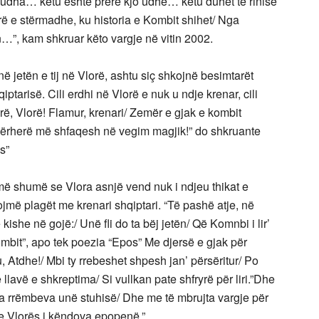
 udha… këtu është prerë kjo udhë… këtu duhet të rinisë
yrë e stërmadhe, ku historia e Kombit shihet/ Nga
n…”, kam shkruar këto vargje në vitin 2002.
në jetën e tij në Vlorë, ashtu siç shkojnë besimtarët
arisë. Cili erdhi në Vlorë e nuk u ndje krenar, cili
orë, Vlorë! Flamur, krenari/ Zemër e gjak e kombit
 Përherë më shfaqesh në vegim magjik!” do shkruante
ës”
e më shumë se Vlora asnjë vend nuk i ndjeu thikat e
jmë plagët me krenari shqiptari. “Të pashë atje, në
kishe në gojë:/ Unë fli do ta bëj jetën/ Që Komnbi i lir’
Kombit”, apo tek poezia “Epos” Me djersë e gjak për
u, Atdhe!/ Mbi ty rrebeshet shpesh jan’ përsëritur/ Po
 llavë e shkreptima/ Si vullkan pate shfryrë për liri.”Dhe
 ia rrëmbeva unë stuhisë/ Dhe me të mbrujta vargje për
Dhe Vlorës i këndova epopenë.”