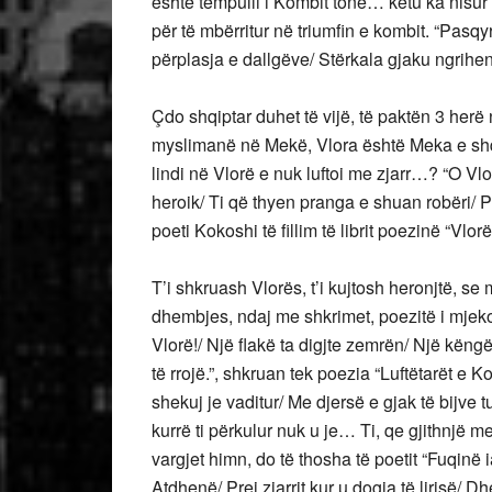
është tempulli i Kombit tonë… këtu ka nisur
për të mbërritur në triumfin e kombit. “Pasq
përplasja e dallgëve/ Stërkala gjaku ngrihe
Çdo shqiptar duhet të vijë, të paktën 3 herë 
myslimanë në Mekë, Vlora është Meka e shqipt
lindi në Vlorë e nuk luftoi me zjarr…? “O Vl
heroik/ Ti që thyen pranga e shuan robëri/
poeti Kokoshi të fillim të librit poezinë “Vlor
T’i shkruash Vlorës, t’i kujtosh heronjtë, s
dhembjes, ndaj me shkrimet, poezitë i mjeko
Vlorë!/ Një flakë ta digjte zemrën/ Një këngë 
të rrojë.”, shkruan tek poezia “Luftëtarët e 
shekuj je vaditur/ Me djersë e gjak të bijve t
kurrë ti përkulur nuk u je… Ti, qe gjithnjë me
vargjet himn, do të thosha të poetit “Fuqinë
Atdhenë/ Prej zjarrit kur u dogja të lirisë/ 