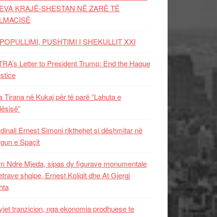
EVA KRAJË-SHESTAN NË ZARË TË
LMACISË
POPULLIMI, PUSHTIMI I SHEKULLIT XXI
RA’s Letter to President Trump: End the Hague
ustice
 Tirana në Kukaj për të parë “Lahuta e
ësisë”
dinali Ernest Simoni rikthehet si dëshmitar në
gun e Spaçit
 Ndre Mjeda, sipas dy figurave monumentale
letrave shqipe, Ernest Koliqit dhe At Gjergj
hta
vjet tranzicion, nga ekonomia prodhuese te