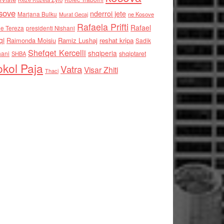
sove
nderroi jete
Marjana Bulku
ne Kosove
Murat Gecaj
Rafaela Prifti
Rafael
e Tereza
presidenti Nishani
qi
Raimonda Moisiu
Ramiz Lushaj
reshat kripa
Sadik
Shefqet Kercelli
shqiperia
hani
shqiptaret
SHBA
kol Paja
Vatra
Visar Zhiti
Thaci