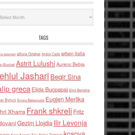
iv
TAGS
arben llalla
alfons Grishaj
Anton Cefa
no kolonjari
Astrit Lulushi
Aurenc Bebja
an Bushati
ehlul Jashari
Beqir Sina
alip greca
Elida Buçpapaj
Elmi Berisha
Eugjen Merlika
er Bytyci
Ermira Babamusta
Frank shkreli
hri Xharra
Fritz
Ilir Levonja
Gezim Llojdia
dovani
kosova
rviste
Kolec Traboini
Keze Kozeta Zylo