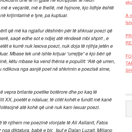
eko
e më e veçantë, më e thellë, më hyjnore, kjo lidhje është
 krijimtarinë e tyre, pa kuptuar.
A n
fsh
it që më ka ngjallur dëshirën për të shkruar poezi që
PR
erë, saqë edhe sot e ndjej atë rëndesë mbi shpirt , e
RE
tët e kurrë nuk lexova poezi, nuk doja të njihja jetën e
duar. Mbase tek unë ishte krijuar “urrejtje” e kjo bëri që
FO
ë, këtu mbase ka vend thënia e popullit: “Atë që urren,
TA
uk u ndikova nga asnjë poet në shkrimin e poezisë sime,
SH
ë vepra brilante poetike botërore dhe po kaq të
t XX, poetët e ndaluar, të cilët kohët e fundit më kanë
Kat
plotësojnë atë kohë që unë nuk kam lexuar poezi.
ë të njihem me poezinë vlonjate të Ali Asllanit, Fatos
nga diktatura, babë e bir, Isuf e Dalan Luzajt, Miliano