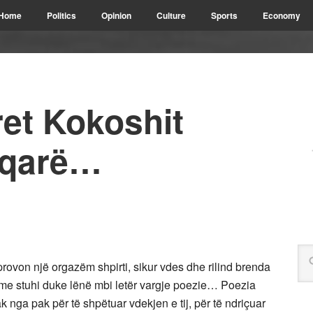
Home
Politics
Opinion
Culture
Sports
Economy
ret Kokoshit
 qarë…
provon një orgazëm shpirti, sikur vdes dhe rilind brenda
ë me stuhi duke lënë mbi letër vargje poezie… Poezia
ak nga pak për të shpëtuar vdekjen e tij, për të ndriçuar