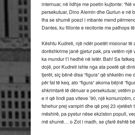
internuar, në lidhje me poetin kujtonte: “Në
persekutuar, Dino Alemin dhe Guriun e në bise
tha se shumë poezi i mbante mend përmend
Dantes, ku fillonte e recitonte me pathops 
Kështu Kudreti, një ndër poetët misionar të
dorëshkrime janë gjetur pak, pra vetëm një vë
ka mundur t’i hedhë në letër. Bah! Sa fatkeq
dojë, por Kudreti ishte nga ata poetë që dinte 
tjerët, siç bënë disa “figura” që shkelën me
për fat të keq, ato “figura” akoma bëjnë “figu
shkrimtarë të dënuar e persekutuar, vetë
e ri që lindi pas viteve ’90, një komunizëm,
fshehur prej vampiri dhe që prej 23 vjetësh 
mëshirë, pa pyetur nëse ekziston popull, 
më shumë… o Zot i madh, se çfarë është bë