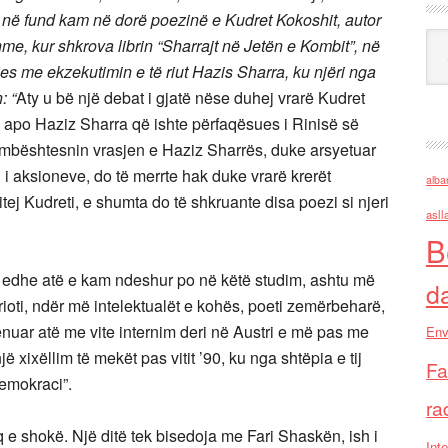
më në fund kam në dorë poezinë e Kudret Kokoshit, autor
Ark
e, kur shkrova librin “Sharrajt në Jetën e Kombit”, në
jes me ekzekutimin e të riut Hazis Sharra, ku njëri nga
n:
“
Aty u bë një debat i gjatë nëse duhej vrarë Kudret
lit, apo Haziz Sharra që ishte përfaqësues i Rinisë së
ë mbështesnin vrasjen e Haziz Sharrës, duke arsyetuar
ri i aksioneve, do të merrte hak duke vrarë krerët
alba
itej Kudreti, e shumta do të shkruante disa poezi si njeri
asll
B
që edhe atë e kam ndeshur po në këtë studim, ashtu më
d
patrioti, ndër më intelektualët e kohës, poeti zemërbeharë,
dënuar atë me vite internim deri në Austri e më pas me
Env
ë xixëllim të mekët pas vitit ’90, ku nga shtëpia e tij
Fa
Demokraci”.
ra
 e shokë. Një ditë tek bisedoja me Fari Shaskën, ish i
Inte