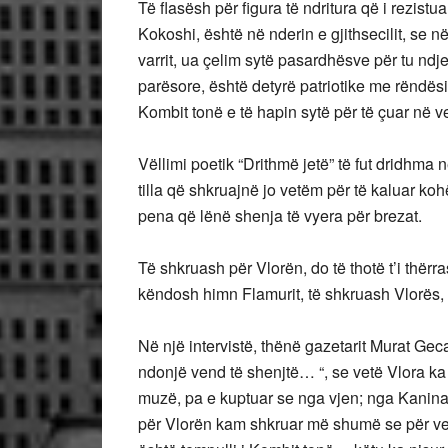
Të flasësh për figura të ndritura që i rezist
Kokoshi, është në nderin e gjithsecilit, se 
varrit, ua çelim sytë pasardhësve për tu ndj
parësore, është detyrë patriotike me rëndësi
Kombit tonë e të hapin sytë për të çuar në 
Vëllimi poetik “Drithmë jetë” të fut dridhma 
tilla që shkruajnë jo vetëm për të kaluar ko
pena që lënë shenja të vyera për brezat.
Të shkruash për Vlorën, do të thotë t’i thërra
këndosh himn Flamurit, të shkruash Vlorës, d
Në një intervistë, thënë gazetarit Murat Gec
ndonjë vend të shenjtë… “, se vetë Vlora ka 
muzë, pa e kuptuar se nga vjen; nga Kanin
për Vlorën kam shkruar më shumë se për ve