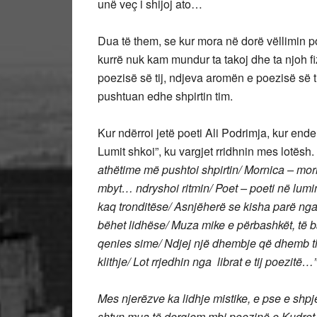
unë veç i shijoj ato…
Dua të them, se kur mora në dorë vëllimin p
kurrë nuk kam mundur ta takoj dhe ta njoh fizi
poezisë së tij, ndjeva aromën e poezisë së tij
pushtuan edhe shpirtin tim.
Kur ndërroi jetë poeti Ali Podrimja, kur ende 
Lumit shkoi”, ku vargjet rridhnin mes lotësh.
athëtime më pushtoi shpirtin/ Mornica – mo
mbyt… ndryshoi ritmin/ Poet – poeti në lumin
kaq tronditëse/ Asnjëherë se kisha parë nga
bëhet lidhëse/ Muza mike e përbashkët, t
qenies sime/ Ndjej një dhembje që dhemb t
klithje/ Lot rrjedhin nga librat e tij poezitë…”
Mes njerëzve ka lidhje mistike, e pse e shp
shtyn mua të dergjem mbi poezinë e Kudret K