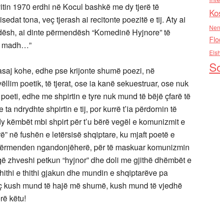
 vitin 1970 erdhi në Kocul bashkë me dy tjerë të
Ko
dat tona, veç tjerash ai recitonte poezitë e tij. Aty ai
Nen
ësh, ai dinte përmendësh “Komedinë Hyjnore” të
Flo
të madh…”
Els
So
 asaj kohe, edhe pse krijonte shumë poezi, në
llim poetik, të tjerat, ose ia kanë sekuestruar, ose nuk
 poeti, edhe me shpirtin e tyre nuk mund të bëjë çfarë të
ta ndrydhte shpirtin e tij, por kurrë t’ia përdornin të
 dy këmbët mbi shpirt për t’u bërë vegël e komunizmit e
rë” në fushën e letërsisë shqiptare, ku mjaft poetë e
m përmenden ngandonjëherë, për të maskuar komunizmin
 që zhveshi petkun “hyjnor” dhe doli me gjithë dhëmbët e
thithi e thithi gjakun dhe mundin e shqiptarëve pa
veç kush mund të hajë më shumë, kush mund të vjedhë
rë këtu!