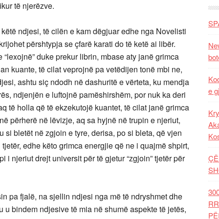
ikur të njerëzve.
SP
 këtë ndjesi, të cilën e kam dëgjuar edhe nga Novelisti
ijohet përshtypja se çfarë karati do të ketë ai libër.
New
 “lexojnë” duke prekur librin, mbase aty janë grimca
bot
quan kuante, të cilat veprojnë pa vetëdijen tonë mbi ne,
Kod
jesi, ashtu siç ndodh në dashuritë e vërteta, ku mendja
e g
emrës, ndjenjën e luftojnë pamëshirshëm, por nuk ka deri
aq të holla që të ekzekutojë kuantet, të cilat janë grimca
Kry
ë përherë në lëvizje, aq sa hyjnë në trupin e njeriut,
Aka
i bletët në zgjoin e tyre, derisa, po si bleta, që vjen
Ko
u tjetër, edhe këto grimca energjie që ne i quajmë shpirt,
i njeriut drejt universit për të gjetur “zgjoin” tjetër për
ÇË
SH
30
sin pa fjalë, na sjellin ndjesi nga më të ndryshmet dhe
RR
u u bindem ndjesive
të mia në shumë aspekte të jetës,
PË