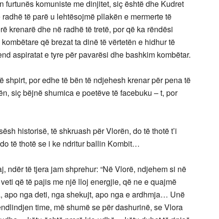
uan furtunës komuniste me dinjitet, siç është dhe Kudret
në radhë të parë u lehtësojmë pllakën e mermerte të
erë krenarë dhe në radhë të tretë, por që ka rëndësi
 kombëtare që brezat ta dinë të vërtetën e hidhur të
vend aspiratat e tyre për pavarësi dhe bashkim kombëtar.
në shpirt, por edhe të bën të ndjehesh krenar për pena të
hën, siç bëjnë shumica e poetëve të facebuku – t, por
sësh historisë, të shkruash për Vlorën, do të thotë t’i
o të thotë se i ke ndritur ballin Kombit…
aj, ndër të tjera jam shprehur: “Në Vlorë, ndjehem si në
veti që të pajis me një lloj energjie, që ne e quajmë
a, apo nga deti, nga shekujt, apo nga e ardhmja… Unë
ndlindjen time, më shumë se për dashurinë, se Vlora