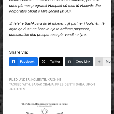
edhe përmes programit Kompakt në mes të Kosovës dhe
Korporatës Sfidat e Mijëvjeçarit (MCC).
Shtetet e Bashkuara do të mbeten një partner i fuqishëm të
atyre që duan në Kosovë një të ardhme paqësore,
demokratike dhe prosperuese për vendin e tyre.
Share via:
Facebook
Twitter
Copy Link
More
FILED UNDER:
KOMENTE
,
KRONIKE
TAGGED WITH:
BARAK OBAMA
,
PRESIDENTI I SHBA
,
URON
JAHJAGEN