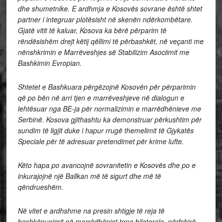
dhe shumetnike. E ardhmja e Kosovës sovrane është shtet
partner i integruar plotësisht në skenën ndërkombëtare.
Gjatë vitit të kaluar, Kosova ka bërë përparim të
rëndësishëm drejt këtij qëllimi të përbashkët, në veçanti me
nënshkrimin e Marrëveshjes së Stabilizim Asociimit me
Bashkimin Evropian.
Shtetet e Bashkuara përgëzojnë Kosovën për përparimin
që po bën në arri tjen e marrëveshjeve në dialogun e
lehtësuar nga BE-ja për normalizimin e marrëdhënieve me
Serbinë. Kosova gjithashtu ka demonstruar përkushtim për
sundim të ligjit duke i hapur rrugë themelimit të Gjykatës
Speciale për të adresuar pretendimet për krime lufte.
Këto hapa po avancojnë sovranitetin e Kosovës dhe po e
inkurajojnë një Ballkan më të sigurt dhe më të
qëndrueshëm.
Në vitet e ardhshme na presin shtigje të reja të
bashkëpunimit në marrëdhëniet tona bilaterale, përfshirë