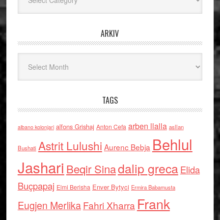
ARKIV
Arkiv
TAGS
arben llalla
alfons Grishaj
Anton Cefa
asllan
albano kolonjari
Behlul
Astrit Lulushi
Aurenc Bebja
Bushati
Jashari
dalip greca
Beqir Sina
Elida
Buçpapaj
Enver Bytyci
Elmi Berisha
Ermira Babamusta
Frank
Eugjen Merlika
Fahri Xharra