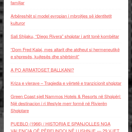
familjar
Arbëreshët si model evropian i mbrojtjes së identitetit
kulturor
Sali Shijaku, “Diego Rivera” shqiptar i artit tonë kombëtar
“Dom Fred Kalaj, mes altarit dhe atdheut si hermeneutikë
e shpresës, kujtesës dhe shërbimit”
A PO ARMATOSET BALLKANI?
Kriza e vlerave – Tragjedia e vërtetë e tranzicionit shqiptar
Green Coast sjell Nammos Hotels & Resorts në Shqipëri:
Një destinacion i ri lifestyle merr formë në Rivierën
Shqiptare
PUEBLO (1966) / HISTORIA E SPANJOLLES NGA
VALENCIA QË PËRFUNDOI NË LUSHNJE — 29 VJET