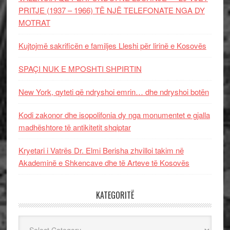
PRITJE (1937 – 1966) TË NJË TELEFONATE NGA DY
MOTRAT
Kujtojmë sakrificën e familjes Lleshi për lirinë e Kosovës
SPAÇI NUK E MPOSHTI SHPIRTIN
New York, qyteti që ndryshoi emrin… dhe ndryshoi botën
Kodi zakonor dhe isopolifonia dy nga monumentet e gjalla
madhështore të antikitetit shqiptar
Kryetari i Vatrës Dr. Elmi Berisha zhvilloi takim në
Akademinë e Shkencave dhe të Arteve të Kosovës
KATEGORITË
Kategoritë