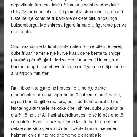
depozitonte fare pak lekë në bankat shqiptare dhe duke
shfrytëzuar imunitetin e tij diplomatik, shumicën e parave i
fuste në një konto të tij bankare sekrete diku andej nga
Luksemburgu. Me shkresa ligjore firma e tij figuronte për vit
me humbje…
Sindi vazhdonte ta lumturonte natën Ritin e ditën të tjerët,
duke filluar namin e një kurve klasi, që të bënte ta shijoje
parajsën për së gjalli, deri sa erdhi momenti i lumur, kur
borxhet e ngri – këmbëve të saj e rrotëlyerjes së tij u lanë e
ai u zgjodh ministër.
Riti mblodhi të gjithë ndihmuesit e tij në një darkë
madhështore dhe ua shprehu mirënjohjen e thellë hapur,
aq sa i bëri të gjithë me turp, por ndërkohë emrat e tyre i
kishte ngulitur thellë në kokë dhe i shihte, duke u pjekur të
gjallë në hell, si Ali Pashai përdhunuesit e së jëmës dhe të
së motrës. Planin e hakmarrjes e kishte hartuar deri në
detaje dhe këto gjëra ai dinte t’i bënte tamam, se vetëm
hakmarrjen e njihte me dhëmbmë e dhëmballë.