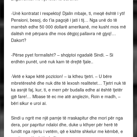
-Unë kontratat i respektoj! Djalin mbaje, ti, meqë është i yti!
Pensioni, besoj, do t’ia pagojë i jati i tij… Nga unë do të
marrësh edhe 50 000 dollarë amerikanë, me kusht mos më
dalësh më përpara dhe mos dëgjoj pallavra në gjyq!…
Dakort?
-Përse pyet formalisht? – shqiptoi ngadalë Sindi. – Si
erdhën punët, unë nuk kam të drejtë fjale..
-Vetë e kape këtë pozicion! – ia ktheu tjetri. – U bëre
mbretëreshë dhe nuk dite të lexosh realitetet… Tjetri nuk të
ka asnjë faj, kur, ti, e merr për budalla edhe ai është tjetër
gjë fare!… Mbase të ec me atë anglezin, Roin e madh, –
bëri sikur e uroi ai.
Sindi u ngrit me një pamje të rraskapitur dhe mori për nga
dera, por papritur ndaloi dhe, duke u kthyer për herë të
fundit nga njeriu i vetëm, që e kishte shkelur me këmbë, e