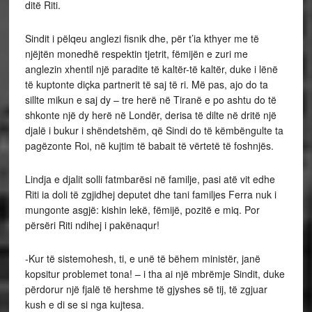
ditë Riti.
Sindit i pëlqeu anglezi fisnik dhe, për t’ia kthyer me të
njëjtën monedhë respektin tjetrit, fëmijën e zuri me
anglezin xhentil një paradite të kaltër-të kaltër, duke i lënë
të kuptonte diçka partnerit të saj të ri. Më pas, ajo do ta
sillte mikun e saj dy – tre herë në Tiranë e po ashtu do të
shkonte një dy herë në Londër, derisa të dilte në dritë një
djalë i bukur i shëndetshëm, që Sindi do të këmbëngulte ta
pagëzonte Roi, në kujtim të babait të vërtetë të foshnjës.
Lindja e djalit solli fatmbarësi në familje, pasi atë vit edhe
Riti ia doli të zgjidhej deputet dhe tani familjes Ferra nuk i
mungonte asgjë: kishin lekë, fëmijë, pozitë e miq. Por
përsëri Riti ndihej i pakënaqur!
-Kur të sistemohesh, ti, e unë të bëhem ministër, janë
kopsitur problemet tona! – i tha ai një mbrëmje Sindit, duke
përdorur një fjalë të hershme të gjyshes së tij, të zgjuar
kush e di se si nga kujtesa.