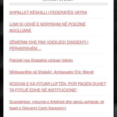
SHPALLET KËSHILLI I FEDERATËS VATRA
LUMI SI UDHË E NDRYSHIM NË POEZINË
AGOLLIANE
ZËMËRIM DHE PAS VDEKJES! DISIDENTI I
PËRHERSHËM…
Patriotë nga Shqipëria vizituan Vatrën
Mirëseardhje në Shqipëri, Ambasador Eric Wendt
KOSOVA E KA FITUAR LUFTËN, POR PAQEN DUHET
TA FITOJË EDHE NË INSTITUCIONE!
Scanderbeg, mburoja e Arbërisë dhe gjeniu ushtarak në
faqet e Giovanni Carlo Saraceni-t