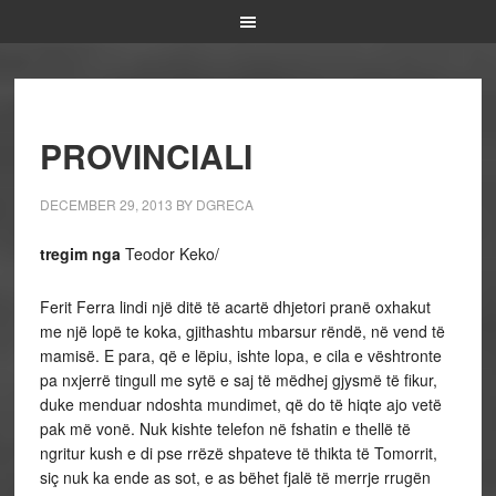
PROVINCIALI
DECEMBER 29, 2013
BY
DGRECA
tregim nga
Teodor Keko/
Ferit Ferra lindi një ditë të acartë dhjetori pranë oxhakut
me një lopë te koka, gjithashtu mbarsur rëndë, në vend të
mamisë. E para, që e lëpiu, ishte lopa, e cila e vështronte
pa nxjerrë tingull me sytë e saj të mëdhej gjysmë të fikur,
duke menduar ndoshta mundimet, që do të hiqte ajo vetë
pak më vonë. Nuk kishte telefon në fshatin e thellë të
ngritur kush e di pse rrëzë shpateve të thikta të Tomorrit,
siç nuk ka ende as sot, e as bëhet fjalë të merrje rrugën