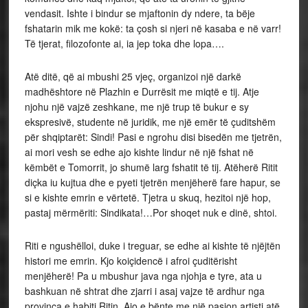
vendasit. Ishte i bindur se mjaftonin dy ndere, ta bëje
fshatarin mik me kokë: ta çosh si njeri në kasaba e në varr!
Të tjerat, filozofonte ai, ia jep toka dhe lopa….
Atë ditë, që ai mbushi 25 vjeç, organizoi një darkë
madhështore në Plazhin e Durrësit me miqtë e tij. Atje
njohu një vajzë zeshkane, me një trup të bukur e sy
ekspresivë, studente në juridik, me një emër të çuditshëm
për shqiptarët: Sindi! Pasi e ngrohu disi bisedën me tjetrën,
ai mori vesh se edhe ajo kishte lindur në një fshat në
këmbët e Tomorrit, jo shumë larg fshatit të tij. Atëherë Ritit
diçka iu kujtua dhe e pyeti tjetrën menjëherë fare hapur, se
si e kishte emrin e vërtetë. Tjetra u skuq, hezitoi një hop,
pastaj mërmëriti: Sindikata!…Por shoqet nuk e dinë, shtoi.
Riti e ngushëlloi, duke i treguar, se edhe ai kishte të njëjtën
histori me emrin. Kjo koiçidencë i afroi çuditërisht
menjëherë! Pa u mbushur java nga njohja e tyre, ata u
bashkuan në shtrat dhe zjarri i asaj vajze të ardhur nga
provinca e habiti Ritin. Ajo e bënte me një pasion artisti atë