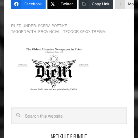
Facebook
Twitter
Copy Link
More
FILED UNDER:
SOFRA POETIKE
TAGGED WITH:
PROVINCIALI
,
TEODOR KEKO
,
TREGIM
ARTIKUJT E FUNDIT