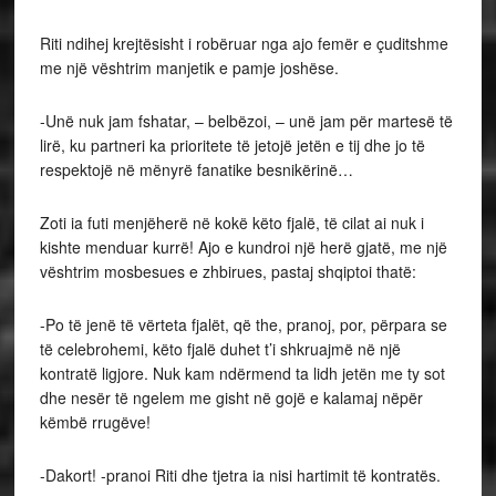
Riti ndihej krejtësisht i robëruar nga ajo femër e çuditshme
me një vështrim manjetik e pamje joshëse.
-Unë nuk jam fshatar, – belbëzoi, – unë jam për martesë të
lirë, ku partneri ka prioritete të jetojë jetën e tij dhe jo të
respektojë në mënyrë fanatike besnikërinë…
Zoti ia futi menjëherë në kokë këto fjalë, të cilat ai nuk i
kishte menduar kurrë! Ajo e kundroi një herë gjatë, me një
vështrim mosbesues e zhbirues, pastaj shqiptoi thatë:
-Po të jenë të vërteta fjalët, që the, pranoj, por, përpara se
të celebrohemi, këto fjalë duhet t’i shkruajmë në një
kontratë ligjore. Nuk kam ndërmend ta lidh jetën me ty sot
dhe nesër të ngelem me gisht në gojë e kalamaj nëpër
këmbë rrugëve!
-Dakort! -pranoi Riti dhe tjetra ia nisi hartimit të kontratës.