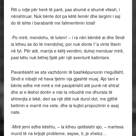
Riti u ndje për herë të parë, pas shumë e shumë vitesh, i
nënshtruar. Nuk bënte dot pa këtë femër dhe largimi i saj
do të ishte i barabartë me falimentimin total!
-Po mirë, mendohu, të lutem! – i ra nën këmbë ai dhe Sindi
ia ktheu se do të mendohej, por nuk donte t’’a vinte litarin
në fyt. Për atë, marrja e këtij vendimi, duhej menduar mirë,
pasi këtu nuk bëhej fjalë për një aventurë kalimtare.
Pavarësisht se ata vazhdonin të bashkëpunonin rregullisht,
Sindi e mbajti në hava tjetrin nja gjashtë muaj. Ajo tani e
bënte edhe më mirë e më pacipërisht atë punë në shtrat
dhe ai e lëshoi dorën e nisi ta mbushë me dhurata të
shtrenjta e lekë, deri sa një ditë nuk duroi dot, me gjithë
betimin e marrë me vete, dhe ia kujtoi propozimin e asaj
nate.
-Mirë jemi edhe kështu, – ia ktheu qetësisht ajo, – martesa
mund të na krijojë probleme, sepse, ti, je xheloz…