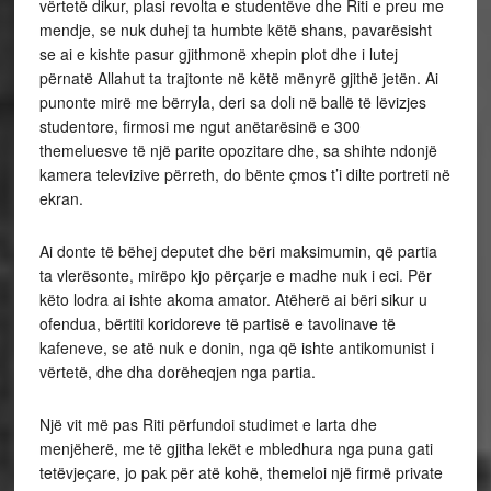
vërtetë dikur, plasi revolta e studentëve dhe Riti e preu me
mendje, se nuk duhej ta humbte këtë shans, pavarësisht
se ai e kishte pasur gjithmonë xhepin plot dhe i lutej
përnatë Allahut ta trajtonte në këtë mënyrë gjithë jetën. Ai
punonte mirë me bërryla, deri sa doli në ballë të lëvizjes
studentore, firmosi me ngut anëtarësinë e 300
themeluesve të një parite opozitare dhe, sa shihte ndonjë
kamera televizive përreth, do bënte çmos t’i dilte portreti në
ekran.
Ai donte të bëhej deputet dhe bëri maksimumin, që partia
ta vlerësonte, mirëpo kjo përçarje e madhe nuk i eci. Për
këto lodra ai ishte akoma amator. Atëherë ai bëri sikur u
ofendua, bërtiti koridoreve të partisë e tavolinave të
kafeneve, se atë nuk e donin, nga që ishte antikomunist i
vërtetë, dhe dha dorëheqjen nga partia.
Një vit më pas Riti përfundoi studimet e larta dhe
menjëherë, me të gjitha lekët e mbledhura nga puna gati
tetëvjeçare, jo pak për atë kohë, themeloi një firmë private