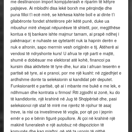
me destinancon import kompjuterash e riparim të këtyre
pajisjeve. Ai mblodhi disa lekë borxh me përqindje dhe
puna filloi t’i ecë mirë, se kërkesa kishte boll e ai dinte t’i
gllabëronte fondet shtetërore për këtë punë, duke ua
mbushur mirë xhepat nëpunësve të shtetit, por, megjithëse
kontua e tij bankare ishte majmur tamam, ai prapë ndihej i
pakënaqur: e nuhaste se qytetarët nuk ia hapnin derën e
nuk e afronin, sapo merrnin vesh origjinën e tij. Atëherë ai
vendosi të ndryshonte kurs! U afrua te një parti e majtë,
shumë e dobësuar me elektorat atë kohë, financoi pa
kursim disa aktivitete të tyre dhe, kur ata i afruan teserën e
partisë së tyre, ai e pranoi, por me një kusht: në zgjedhjet e
ardhshme donte ta seleksionin si kandidat për deputet.
Funksionarët e partisë, që ai i mbante me bukë e me lek, e
ndihmuan dhe kontrata u firmos! Riti zgjodhi si zonë, ku do
të kandidonte, një krahinë në Jug të Shqipërisë dhe, pasi
seleksionoi një staf të mirë me njerëz të njohur të asaj
treve, ia nisi ca investimeve të vogla, por që po i jepnin
emër e po e bënin figurë popullore. Ai çoi në krahinë një
makinë funeralesh e një autobuz në dispozicion të
komunës dhe kaq mjaftoi, që atë ta uronin të gjithë