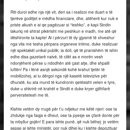
Riti duroi edhe nja një vit, deri sa i realizoi me duart e të
tjerëve goditjet e mëdha financiare, dhe, atëherë kur nuk e
priste akush e ai qe pagëzuar si “leshko”, e kapi Sindin
lakuriq në shtrat pikërisht me peshkun e madh, me atë që
dëshironte ta kapte! Ai i përzuri të dy gjysmë të xhveshur
nga vila me tesha përpara organeve intime, duke realizuar
një spektakël unikal publik; ia doli, që të pranishëm të ishin
edhe disa gazetarë naivë, të cilët as e morën vesh
ndonjëherë përse u ndodhën atë çast atje, dhe shpalli
luftën! Pa i lënë asnjë sekondë kohë krahut tjetër të
mobilizohej, ai iu dërgoi nga një kasetë televizive për
dhuratë, ku ata mund të kundronin qetësisht veten e tyre,
duke u shkrirë në krahët e Sindit e duke kryer gjithfarë
perversitetesh me të.
Kishte vetëm dy rrugë për t’u ndjekur me këtë njeri: ose ta
zhdukje nga faqja e dheut, ose ta pyesje se çfarë donte për
ta mbyllur gojën! E para ishte punë, që nuk bëhej: jo vetëm
sepse ai ishte ministër, por nuk dihej ku i kishte depozituar