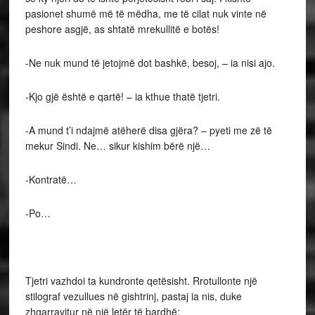
pasionet shumë më të mëdha, me të cilat nuk vinte në
peshore asgjë, as shtatë mrekullitë e botës!
-Ne nuk mund të jetojmë dot bashkë, besoj, – ia nisi ajo.
-Kjo gjë është e qartë! – ia kthue thatë tjetri.
-A mund t’i ndajmë atëherë disa gjëra? – pyeti me zë të
mekur Sindi. Ne… sikur kishim bërë një…
-Kontratë…
-Po…
Tjetri vazhdoi ta kundronte qetësisht. Rrotullonte një
stilograf vezullues në gishtrinj, pastaj ia nis, duke
zhgarravitur në një letër të bardhë: