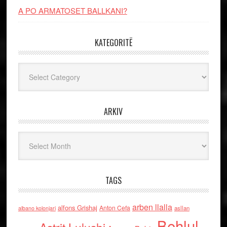
A PO ARMATOSET BALLKANI?
KATEGORITË
Kategoritë
ARKIV
Arkiv
TAGS
arben llalla
alfons Grishaj
Anton Cefa
asllan
albano kolonjari
Behlul