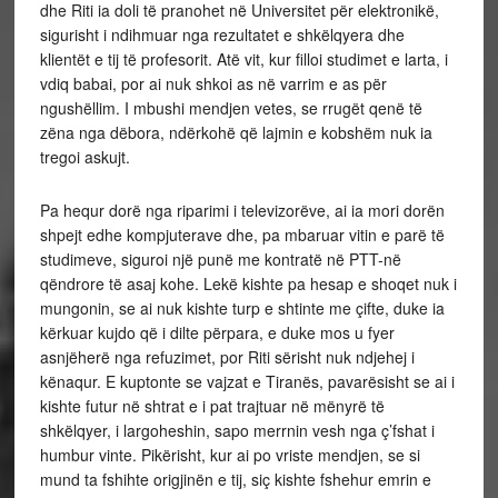
dhe Riti ia doli të pranohet në Universitet për elektronikë,
sigurisht i ndihmuar nga rezultatet e shkëlqyera dhe
klientët e tij të profesorit. Atë vit, kur filloi studimet e larta, i
vdiq babai, por ai nuk shkoi as në varrim e as për
ngushëllim. I mbushi mendjen vetes, se rrugët qenë të
zëna nga dëbora, ndërkohë që lajmin e kobshëm nuk ia
tregoi askujt.
Pa hequr dorë nga riparimi i televizorëve, ai ia mori dorën
shpejt edhe kompjuterave dhe, pa mbaruar vitin e parë të
studimeve, siguroi një punë me kontratë në PTT-në
qëndrore të asaj kohe. Lekë kishte pa hesap e shoqet nuk i
mungonin, se ai nuk kishte turp e shtinte me çifte, duke ia
kërkuar kujdo që i dilte përpara, e duke mos u fyer
asnjëherë nga refuzimet, por Riti sërisht nuk ndjehej i
kënaqur. E kuptonte se vajzat e Tiranës, pavarësisht se ai i
kishte futur në shtrat e i pat trajtuar në mënyrë të
shkëlqyer, i largoheshin, sapo merrnin vesh nga ç’fshat i
humbur vinte. Pikërisht, kur ai po vriste mendjen, se si
mund ta fshihte origjinën e tij, siç kishte fshehur emrin e