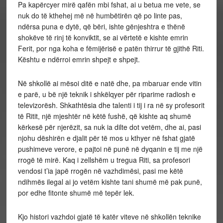
Pa kapërcyer mirë qafën mbi fshat, ai u betua me vete, se
nuk do të kthehej më në humbëtirën që po linte pas,
ndërsa puna e dytë, që bëri, ishte gënjeshtra e thënë
shokëve të rinj të konviktit, se ai vërtetë e kishte emrin
Ferit, por nga koha e fëmijërisë e patën thirrur të gjithë Riti.
Kështu e ndërroi emrin shpejt e shpejt.
Në shkollë ai mësoi ditë e natë dhe, pa mbaruar ende vitin
e parë, u bë një teknik i shkëlqyer për riparime radiosh e
televizorësh. Shkathtësia dhe talenti i tij i ra në sy profesorit
të Ritit, një mjeshtër në këtë fushë, që kishte aq shumë
kërkesë për njerëzit, sa nuk ia dilte dot vetëm, dhe ai, pasi
njohu dëshirën e djalit për të mos u kthyer në fshat gjatë
pushimeve verore, e pajtoi në punë në dyqanin e tij me një
rrogë të mirë. Kaq i zellshëm u tregua Riti, sa profesori
vendosi t’ia japë rrogën në vazhdimësi, pasi me këtë
ndihmës ilegal ai jo vetëm kishte tani shumë më pak punë,
por edhe fitonte shumë më tepër lek.
Kjo histori vazhdoi gjatë të katër viteve në shkollën teknike