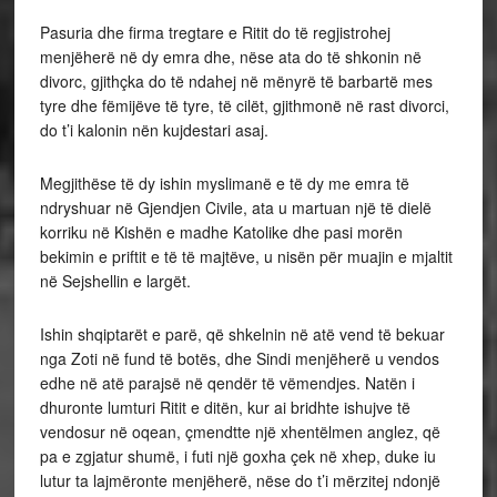
Pasuria dhe firma tregtare e Ritit do të regjistrohej
menjëherë në dy emra dhe, nëse ata do të shkonin në
divorc, gjithçka do të ndahej në mënyrë të barbartë mes
tyre dhe fëmijëve të tyre, të cilët, gjithmonë në rast divorci,
do t’i kalonin nën kujdestari asaj.
Megjithëse të dy ishin myslimanë e të dy me emra të
ndryshuar në Gjendjen Civile, ata u martuan një të dielë
korriku në Kishën e madhe Katolike dhe pasi morën
bekimin e priftit e të të majtëve, u nisën për muajin e mjaltit
në Sejshellin e largët.
Ishin shqiptarët e parë, që shkelnin në atë vend të bekuar
nga Zoti në fund të botës, dhe Sindi menjëherë u vendos
edhe në atë parajsë në qendër të vëmendjes. Natën i
dhuronte lumturi Ritit e ditën, kur ai bridhte ishujve të
vendosur në oqean, çmendtte një xhentëlmen anglez, që
pa e zgjatur shumë, i futi një goxha çek në xhep, duke iu
lutur ta lajmëronte menjëherë, nëse do t’i mërzitej ndonjë