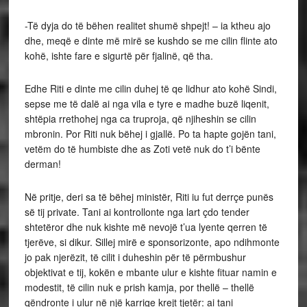
-Të dyja do të bëhen realitet shumë shpejt! – ia ktheu ajo
dhe, meqë e dinte më mirë se kushdo se me cilin flinte ato
kohë, ishte fare e sigurtë për fjalinë, që tha.
Edhe Riti e dinte me cilin duhej të qe lidhur ato kohë Sindi,
sepse me të dalë ai nga vila e tyre e madhe buzë liqenit,
shtëpia rrethohej nga ca truproja, që njiheshin se cilin
mbronin. Por Riti nuk bëhej i gjallë. Po ta hapte gojën tani,
vetëm do të humbiste dhe as Zoti vetë nuk do t’i bënte
derman!
Në pritje, deri sa të bëhej ministër, Riti iu fut derrçe punës
së tij private. Tani ai kontrollonte nga lart çdo tender
shtetëror dhe nuk kishte më nevojë t’ua lyente qerren të
tjerëve, si dikur. Sillej mirë e sponsorizonte, apo ndihmonte
jo pak njerëzit, të cilit i duheshin për të përmbushur
objektivat e tij, kokën e mbante ulur e kishte fituar namin e
modestit, të cilin nuk e prish kamja, por thellë – thellë
qëndronte i ulur në një karrige krejt tjetër: ai tani