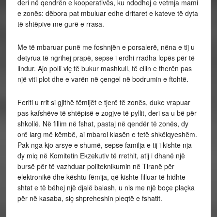
deri në qendrën e kooperativës, ku ndodhej e vetmja mami
e zonës: dëbora pat mbuluar edhe dritaret e kateve të dyta
të shtëpive me gurë e rrasa.
Me të mbaruar punë me foshnjën e porsalerë, nëna e tij u
detyrua të ngrihej prapë, sepse i erdhi rradha lopës për të
lindur. Ajo polli viç të bukur mashkull, të cilin e therën pas
një viti plot dhe e varën në çengel në bodrumin e ftohtë.
Feriti u rrit si gjithë fëmijët e tjerë të zonës, duke vrapuar
pas kafshëve të shtëpisë e zogjve të pyllit, deri sa u bë për
shkollë. Në fillim në fshat, pastaj në qendër të zonës, dy
orë larg më këmbë, ai mbaroi klasën e tetë shkëlqyeshëm.
Pak nga kjo arsye e shumë, sepse familja e tij i kishte nja
dy miq në Komitetin Ekzekutiv të rrethit, atij i dhanë një
bursë për të vazhduar politeknikumin në Tiranë për
elektronikë dhe kështu fëmija, që kishte filluar të hidhte
shtat e të bëhej një djalë balash, u nis me një boçe plaçka
për në kasaba, siç shpreheshin pleqtë e fshatit.