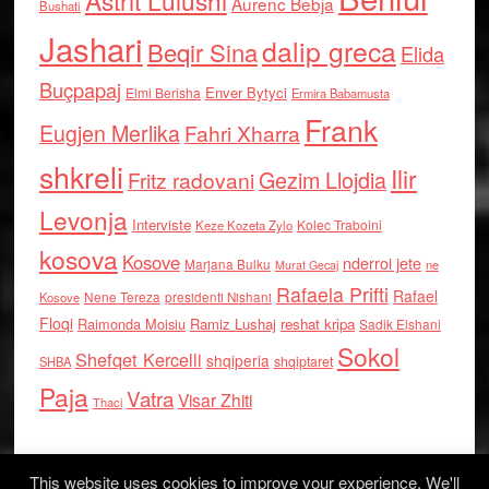
Astrit Lulushi
Aurenc Bebja
Bushati
Jashari
dalip greca
Beqir Sina
Elida
Buçpapaj
Enver Bytyci
Elmi Berisha
Ermira Babamusta
Frank
Eugjen Merlika
Fahri Xharra
shkreli
Ilir
Gezim Llojdia
Fritz radovani
Levonja
Interviste
Kolec Traboini
Keze Kozeta Zylo
kosova
Kosove
nderroi jete
Marjana Bulku
ne
Murat Gecaj
Rafaela Prifti
Rafael
Nene Tereza
Kosove
presidenti Nishani
Floqi
Raimonda Moisiu
Ramiz Lushaj
reshat kripa
Sadik Elshani
Sokol
Shefqet Kercelli
shqiperia
shqiptaret
SHBA
Paja
Vatra
Visar Zhiti
Thaci
This website uses cookies to improve your experience. We'll