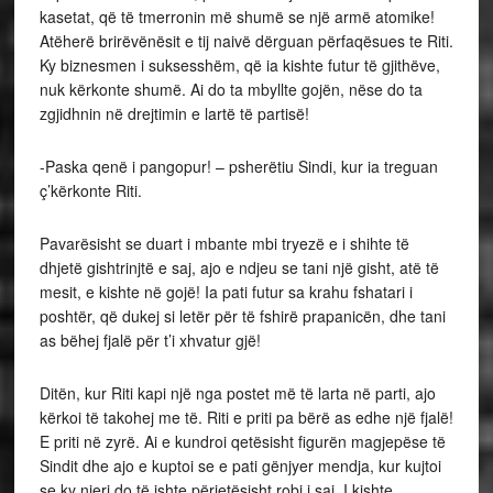
kasetat, që të tmerronin më shumë se një armë atomike!
Atëherë brirëvënësit e tij naivë dërguan përfaqësues te Riti.
Ky biznesmen i suksesshëm, që ia kishte futur të gjithëve,
nuk kërkonte shumë. Ai do ta mbyllte gojën, nëse do ta
zgjidhnin në drejtimin e lartë të partisë!
-Paska qenë i pangopur! – psherëtiu Sindi, kur ia treguan
ç’kërkonte Riti.
Pavarësisht se duart i mbante mbi tryezë e i shihte të
dhjetë gishtrinjtë e saj, ajo e ndjeu se tani një gisht, atë të
mesit, e kishte në gojë! Ia pati futur sa krahu fshatari i
poshtër, që dukej si letër për të fshirë prapanicën, dhe tani
as bëhej fjalë për t’i xhvatur gjë!
Ditën, kur Riti kapi një nga postet më të larta në parti, ajo
kërkoi të takohej me të. Riti e priti pa bërë as edhe një fjalë!
E priti në zyrë. Ai e kundroi qetësisht figurën magjepëse të
Sindit dhe ajo e kuptoi se e pati gënjyer mendja, kur kujtoi
se ky njeri do të ishte përjetësisht robi i saj. I kishte