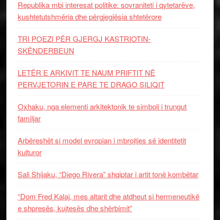
Republika mbi interesat politike: sovraniteti i qytetarëve,
kushtetutshmëria dhe përgjegjësia shtetërore
TRI POEZI PËR GJERGJ KASTRIOTIN-
SKËNDERBEUN
LETËR E ARKIVIT TE NAUM PRIFTIT NË
PERVJETORIN E PARE TE DRAGO SILIQIT
Oxhaku, nga elementi arkitektonik te simboli i trungut
familjar
Arbëreshët si model evropian i mbrojtjes së identitetit
kulturor
Sali Shijaku, “Diego Rivera” shqiptar i artit tonë kombëtar
“Dom Fred Kalaj, mes altarit dhe atdheut si hermeneutikë
e shpresës, kujtesës dhe shërbimit”