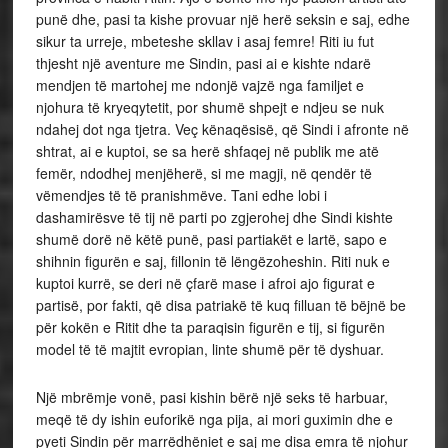
punë dhe, pasi ta kishe provuar një herë seksin e saj, edhe
sikur ta urreje, mbeteshe skllav i asaj femre! Riti iu fut
thjesht një aventure me Sindin, pasi ai e kishte ndarë
mendjen të martohej me ndonjë vajzë nga familjet e
njohura të kryeqytetit, por shumë shpejt e ndjeu se nuk
ndahej dot nga tjetra. Veç kënaqësisë, që Sindi i afronte në
shtrat, ai e kuptoi, se sa herë shfaqej në publik me atë
femër, ndodhej menjëherë, si me magji, në qendër të
vëmendjes të të pranishmëve. Tani edhe lobi i
dashamirësve të tij në parti po zgjerohej dhe Sindi kishte
shumë dorë në këtë punë, pasi partiakët e lartë, sapo e
shihnin figurën e saj, fillonin të lëngëzoheshin. Riti nuk e
kuptoi kurrë, se deri në çfarë mase i afroi ajo figurat e
partisë, por fakti, që disa patriakë të kuq filluan të bëjnë be
për kokën e Ritit dhe ta paraqisin figurën e tij, si figurën
model të të majtit evropian, linte shumë për të dyshuar.
Një mbrëmje vonë, pasi kishin bërë një seks të harbuar,
meqë të dy ishin euforikë nga pija, ai mori guximin dhe e
pyeti Sindin për marrëdhëniet e saj me disa emra të njohur