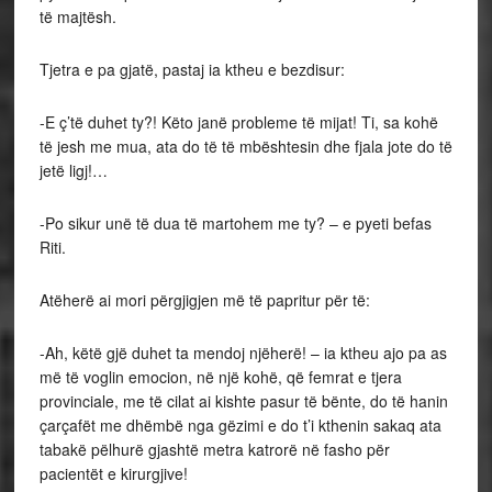
të majtësh.
Tjetra e pa gjatë, pastaj ia ktheu e bezdisur:
-E ç’të duhet ty?! Këto janë probleme të mijat! Ti, sa kohë
të jesh me mua, ata do të të mbështesin dhe fjala jote do të
jetë ligj!…
-Po sikur unë të dua të martohem me ty? – e pyeti befas
Riti.
Atëherë ai mori përgjigjen më të papritur për të:
-Ah, këtë gjë duhet ta mendoj njëherë! – ia ktheu ajo pa as
më të voglin emocion, në një kohë, që femrat e tjera
provinciale, me të cilat ai kishte pasur të bënte, do të hanin
çarçafët me dhëmbë nga gëzimi e do t’i kthenin sakaq ata
tabakë pëlhurë gjashtë metra katrorë në fasho për
pacientët e kirurgjive!