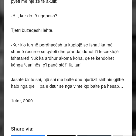
pyeti me një zë të akullt:
-Rit, kur do të ngopesh?
Tjetri buzëqeshi lehtë.
-Kur kjo turmë pordhacësh ta kuptojë se fshati ka më
shumë resurse se qyteti dhe prandaj duhet t’i tespektojë
fshatarët! Nuk ka ardhur akoma koha, që të këndohet
kënga “Janinës, ç’i panë stë!” Ik, tani!
Jashtë binte shi, një shi me baltë dhe njerëzit shihnin gjithë
habi nga qielli, pa e ditur se nga vinte kjo baltë pa hesap…
Tetor, 2000
Share via: