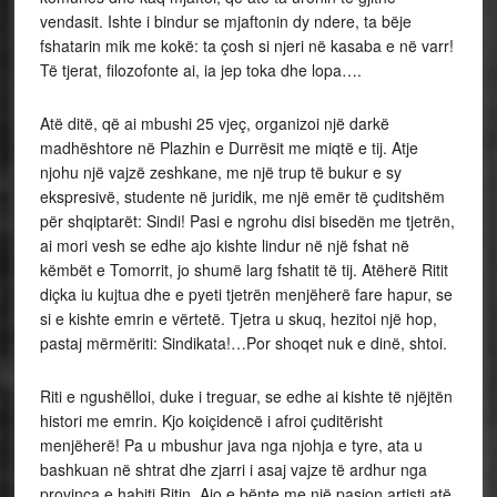
vendasit. Ishte i bindur se mjaftonin dy ndere, ta bëje
fshatarin mik me kokë: ta çosh si njeri në kasaba e në varr!
Të tjerat, filozofonte ai, ia jep toka dhe lopa….
Atë ditë, që ai mbushi 25 vjeç, organizoi një darkë
madhështore në Plazhin e Durrësit me miqtë e tij. Atje
njohu një vajzë zeshkane, me një trup të bukur e sy
ekspresivë, studente në juridik, me një emër të çuditshëm
për shqiptarët: Sindi! Pasi e ngrohu disi bisedën me tjetrën,
ai mori vesh se edhe ajo kishte lindur në një fshat në
këmbët e Tomorrit, jo shumë larg fshatit të tij. Atëherë Ritit
diçka iu kujtua dhe e pyeti tjetrën menjëherë fare hapur, se
si e kishte emrin e vërtetë. Tjetra u skuq, hezitoi një hop,
pastaj mërmëriti: Sindikata!…Por shoqet nuk e dinë, shtoi.
Riti e ngushëlloi, duke i treguar, se edhe ai kishte të njëjtën
histori me emrin. Kjo koiçidencë i afroi çuditërisht
menjëherë! Pa u mbushur java nga njohja e tyre, ata u
bashkuan në shtrat dhe zjarri i asaj vajze të ardhur nga
provinca e habiti Ritin. Ajo e bënte me një pasion artisti atë