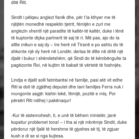
ditë Riti.
Sindit i pëlqeu anglezi fisnik dhe, për t’ia kthyer me të
njëjtën monedhë respektin tjetrit, fëmijën e zuri me
anglezin xhentil një paradite të kaltër-të kaltër, duke i lënë
të kuptonte diçka partnerit të saj të ri. Më pas, ajo do ta
sillte mikun e saj dy – tre herë në Tiranë e po ashtu do të
shkonte një dy herë në Londër, derisa të dilte në dritë një
djalë i bukur i shëndetshëm, që Sindi do të këmbëngulte ta
pagëzonte Roi, në kujtim të babait të vërtetë të foshnjës.
Lindja e djalit solli fatmbarësi në familje, pasi atë vit edhe
Riti ia doli të zgjidhej deputet dhe tani familjes Ferra nuk i
mungonte asgjë: kishin lekë, fëmijë, pozitë e miq. Por
përsëri Riti ndihej i pakënaqur!
-Kur të sistemohesh, ti, e unë të bëhem ministër, janë
kopsitur problemet tona! – i tha ai një mbrëmje Sindit, duke
përdorur një fjalë të hershme të gjyshes së tij, të zgjuar
kush e di se si nga kujtesa.