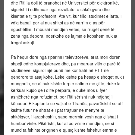
dhe Riti ia doli të pranohet në Universitet për elektronikë,
sigurisht i ndihmuar nga rezultatet e shkëlqyera dhe
klientët e tij të profesorit. Atë vit, kur filloi studimet e larta, i
vdiq babai, por ai nuk shkoi as në varrim e as për
ngushëllim. I mbushi mendjen vetes, se rrugët qenë të
zëna nga dëbora, ndërkohë që lajmin e kobshëm nuk ia
tregoi askujt.
Pa hequr dorë nga riparimi i televizorëve, ai ia mori dorën
shpejt edhe kompjuterave dhe, pa mbaruar vitin e parë të
studimeve, siguroi një punë me kontratë në PTT-në
qëndrore të asaj kohe. Lekë kishte pa hesap e shoqet nuk i
mungonin, se ai nuk kishte turp e shtinte me çifte, duke ia
kërkuar kujdo që i dilte përpara, e duke mos u fyer
asnjëherë nga refuzimet, por Riti sërisht nuk ndjehej i
kënaqur. E kuptonte se vajzat e Tiranës, pavarësisht se ai i
kishte futur në shtrat e i pat trajtuar në mënyrë të
shkëlqyer, i largoheshin, sapo merrnin vesh nga ç’fshat i
humbur vinte. Pikërisht, kur ai po vriste mendjen, se si
mund ta fshihte origjinën e tij, siç kishte fshehur emrin e