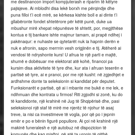
me destinancon import kompjuterash e riparim të këtyre
pajisjeve. Ai mblodhi disa lekë borxh me përqindje dhe
puna filloi t’i ecë mirë, se kërkesa kishte boll e ai dinte t’i
gllabëronte fondet shtetërore për këtë punë, duke ua
mbushur mirë xhepat nëpunësve të shtetit, por, megjithëse
kontua e tij bankare ishte majmur tamam, ai prapë ndihej i
pakënaqur: e nuhaste se qytetarët nuk ia hapnin derën e
nuk e afronin, sapo merrnin vesh origjinën e tij. Atëherë ai
vendosi të ndryshonte kurs! U afrua te një parti e majtë,
shumë e dobësuar me elektorat atë kohë, financoi pa
kursim disa aktivitete të tyre dhe, kur ata i afruan teserën e
partisë së tyre, ai e pranoi, por me një kusht: në zgjedhjet e
ardhshme donte ta seleksionin si kandidat për deputet.
Funksionarët e partisë, që ai i mbante me bukë e me lek, e
ndihmuan dhe kontrata u firmos! Riti zgjodhi si zonë, ku do
të kandidonte, një krahinë në Jug të Shqipërisë dhe, pasi
seleksionoi një staf të mirë me njerëz të njohur të asaj
treve, ia nisi ca investimeve të vogla, por që po i jepnin
emër e po e bënin figurë popullore. Ai çoi në krahinë një
makinë funeralesh e një autobuz në dispozicion të
komunës dhe kaq mjaftoi, që atë ta uronin të gjithë