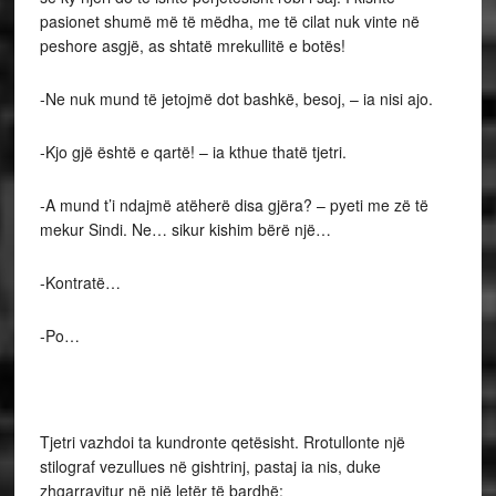
pasionet shumë më të mëdha, me të cilat nuk vinte në
peshore asgjë, as shtatë mrekullitë e botës!
-Ne nuk mund të jetojmë dot bashkë, besoj, – ia nisi ajo.
-Kjo gjë është e qartë! – ia kthue thatë tjetri.
-A mund t’i ndajmë atëherë disa gjëra? – pyeti me zë të
mekur Sindi. Ne… sikur kishim bërë një…
-Kontratë…
-Po…
Tjetri vazhdoi ta kundronte qetësisht. Rrotullonte një
stilograf vezullues në gishtrinj, pastaj ia nis, duke
zhgarravitur në një letër të bardhë: