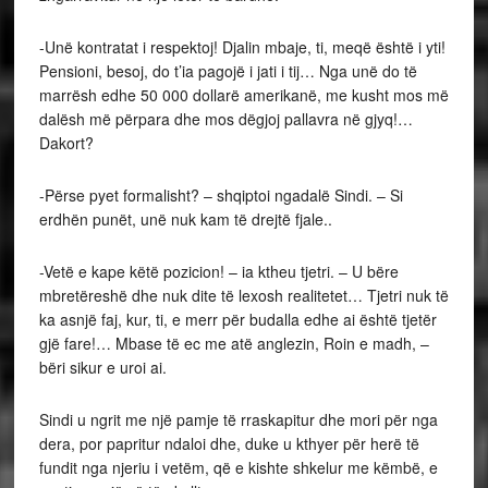
-Unë kontratat i respektoj! Djalin mbaje, ti, meqë është i yti!
Pensioni, besoj, do t’ia pagojë i jati i tij… Nga unë do të
marrësh edhe 50 000 dollarë amerikanë, me kusht mos më
dalësh më përpara dhe mos dëgjoj pallavra në gjyq!…
Dakort?
-Përse pyet formalisht? – shqiptoi ngadalë Sindi. – Si
erdhën punët, unë nuk kam të drejtë fjale..
-Vetë e kape këtë pozicion! – ia ktheu tjetri. – U bëre
mbretëreshë dhe nuk dite të lexosh realitetet… Tjetri nuk të
ka asnjë faj, kur, ti, e merr për budalla edhe ai është tjetër
gjë fare!… Mbase të ec me atë anglezin, Roin e madh, –
bëri sikur e uroi ai.
Sindi u ngrit me një pamje të rraskapitur dhe mori për nga
dera, por papritur ndaloi dhe, duke u kthyer për herë të
fundit nga njeriu i vetëm, që e kishte shkelur me këmbë, e