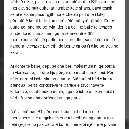
vërtetë dikur, plasi revolta e studentëve dhe Riti e preu me
mendje, se nuk duhej ta humbte këtë shans, pavarësisht
se ai e kishte pasur gjithmonë xhepin plot dhe i lutej
përnatë Allahut ta trajtonte në këtë mënyrë gjithë jetën. Ai
punonte mirë me bërryla, deri sa doli në ballë të lëvizjes
studentore, firmosi me ngut anëtarësinë e 300
themeluesve të një parite opozitare dhe, sa shihte ndonjë
kamera televizive përreth, do bënte çmos t’i dilte portreti në
ekran.
Ai donte të bëhej deputet dhe bëri maksimumin, që partia
ta vlerësonte, mirëpo kjo përçarje e madhe nuk i eci. Për
këto lodra ai ishte akoma amator. Atëherë ai bëri sikur u
ofendua, bërtiti koridoreve të partisë e tavolinave të
kafeneve, se atë nuk e donin, nga që ishte antikomunist i
vërtetë, dhe dha dorëheqjen nga partia.
Një vit më pas Riti përfundoi studimet e larta dhe
menjëherë, me të gjitha lekët e mbledhura nga puna gati
tetëvjeçare, jo pak për atë kohë, themeloi një firmë private