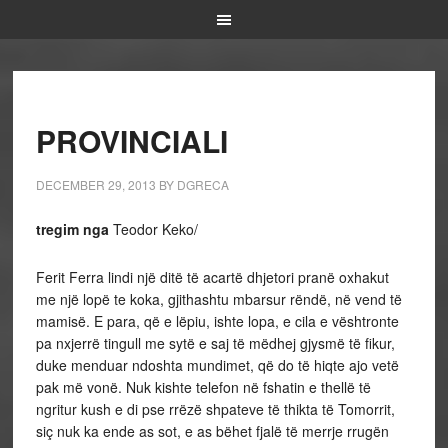
PROVINCIALI
DECEMBER 29, 2013
BY
DGRECA
tregim nga
Teodor Keko/
Ferit Ferra lindi një ditë të acartë dhjetori pranë oxhakut
me një lopë te koka, gjithashtu mbarsur rëndë, në vend të
mamisë. E para, që e lëpiu, ishte lopa, e cila e vështronte
pa nxjerrë tingull me sytë e saj të mëdhej gjysmë të fikur,
duke menduar ndoshta mundimet, që do të hiqte ajo vetë
pak më vonë. Nuk kishte telefon në fshatin e thellë të
ngritur kush e di pse rrëzë shpateve të thikta të Tomorrit,
siç nuk ka ende as sot, e as bëhet fjalë të merrje rrugën