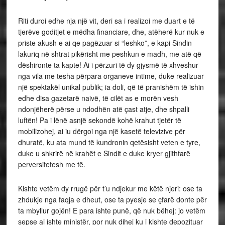
Riti duroi edhe nja një vit, deri sa i realizoi me duart e të
tjerëve goditjet e mëdha financiare, dhe, atëherë kur nuk e
priste akush e ai qe pagëzuar si “leshko”, e kapi Sindin
lakuriq në shtrat pikërisht me peshkun e madh, me atë që
dëshironte ta kapte! Ai i përzuri të dy gjysmë të xhveshur
nga vila me tesha përpara organeve intime, duke realizuar
një spektakël unikal publik; ia doli, që të pranishëm të ishin
edhe disa gazetarë naivë, të cilët as e morën vesh
ndonjëherë përse u ndodhën atë çast atje, dhe shpalli
luftën! Pa i lënë asnjë sekondë kohë krahut tjetër të
mobilizohej, ai iu dërgoi nga një kasetë televizive për
dhuratë, ku ata mund të kundronin qetësisht veten e tyre,
duke u shkrirë në krahët e Sindit e duke kryer gjithfarë
perversitetesh me të.
Kishte vetëm dy rrugë për t’u ndjekur me këtë njeri: ose ta
zhdukje nga faqja e dheut, ose ta pyesje se çfarë donte për
ta mbyllur gojën! E para ishte punë, që nuk bëhej: jo vetëm
sepse ai ishte ministër, por nuk dihej ku i kishte depozituar