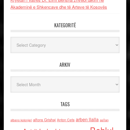
Akademinë e Shkencave dhe të Arteve të Kosovës
KATEGORITË
Kategoritë
ARKIV
Arkiv
TAGS
arben llalla
alfons Grishaj
Anton Cefa
asllan
albano kolonjari