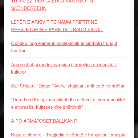
TRI POEZI PËR GJERGJ KASTRIOTIN-
SKËNDERBEUN
LETËR E ARKIVIT TE NAUM PRIFTIT NË
PERVJETORIN E PARE TE DRAGO SILIQIT
Oxhaku, nga elementi arkitektonik te simboli i trungut
familjar
Arbëreshët si model evropian i mbrojtjes së identitetit
kulturor
Sali Shijaku, “Diego Rivera” shqiptar i artit tonë kombëtar
“Dom Fred Kalaj, mes altarit dhe atdheut si hermeneutikë
e shpresës, kujtesës dhe shërbimit”
A PO ARMATOSET BALLKANI?
Kriza e vlerave – Tragjedia e vërtetë e tranzicionit shqiptar