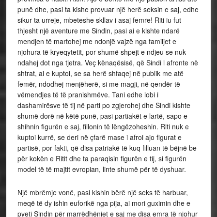
punë dhe, pasi ta kishe provuar një herë seksin e saj, edhe
sikur ta urreje, mbeteshe skllav i asaj femre! Riti iu fut
thjesht një aventure me Sindin, pasi ai e kishte ndarë
mendjen të martohej me ndonjë vajzë nga familjet e
njohura të kryeqytetit, por shumë shpejt e ndjeu se nuk
ndahej dot nga tjetra. Veç kënaqësisë, që Sindi i afronte në
shtrat, ai e kuptoi, se sa herë shfaqej në publik me atë
femër, ndodhej menjëherë, si me magji, në qendër të
vëmendjes të të pranishmëve. Tani edhe lobi i
dashamirësve të tij në parti po zgjerohej dhe Sindi kishte
shumë dorë në këtë punë, pasi partiakët e lartë, sapo e
shihnin figurën e saj, fillonin të lëngëzoheshin. Riti nuk e
kuptoi kurrë, se deri në çfarë mase i afroi ajo figurat e
partisë, por fakti, që disa patriakë të kuq filluan të bëjnë be
për kokën e Ritit dhe ta paraqisin figurën e tij, si figurën
model të të majtit evropian, linte shumë për të dyshuar.
Një mbrëmje vonë, pasi kishin bërë një seks të harbuar,
meqë të dy ishin euforikë nga pija, ai mori guximin dhe e
pyeti Sindin për marrëdhëniet e saj me disa emra të njohur