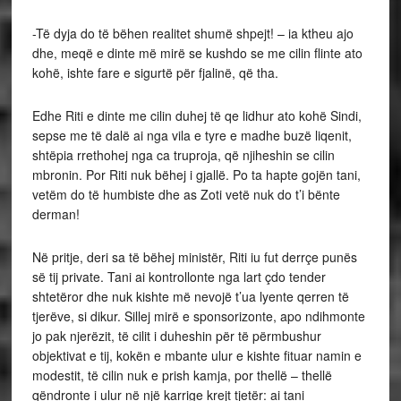
-Të dyja do të bëhen realitet shumë shpejt! – ia ktheu ajo
dhe, meqë e dinte më mirë se kushdo se me cilin flinte ato
kohë, ishte fare e sigurtë për fjalinë, që tha.
Edhe Riti e dinte me cilin duhej të qe lidhur ato kohë Sindi,
sepse me të dalë ai nga vila e tyre e madhe buzë liqenit,
shtëpia rrethohej nga ca truproja, që njiheshin se cilin
mbronin. Por Riti nuk bëhej i gjallë. Po ta hapte gojën tani,
vetëm do të humbiste dhe as Zoti vetë nuk do t’i bënte
derman!
Në pritje, deri sa të bëhej ministër, Riti iu fut derrçe punës
së tij private. Tani ai kontrollonte nga lart çdo tender
shtetëror dhe nuk kishte më nevojë t’ua lyente qerren të
tjerëve, si dikur. Sillej mirë e sponsorizonte, apo ndihmonte
jo pak njerëzit, të cilit i duheshin për të përmbushur
objektivat e tij, kokën e mbante ulur e kishte fituar namin e
modestit, të cilin nuk e prish kamja, por thellë – thellë
qëndronte i ulur në një karrige krejt tjetër: ai tani