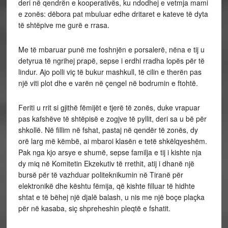
deri në qendrën e kooperativës, ku ndodhej e vetmja mami
e zonës: dëbora pat mbuluar edhe dritaret e kateve të dyta
të shtëpive me gurë e rrasa.
Me të mbaruar punë me foshnjën e porsalerë, nëna e tij u
detyrua të ngrihej prapë, sepse i erdhi rradha lopës për të
lindur. Ajo polli viç të bukur mashkull, të cilin e therën pas
një viti plot dhe e varën në çengel në bodrumin e ftohtë.
Feriti u rrit si gjithë fëmijët e tjerë të zonës, duke vrapuar
pas kafshëve të shtëpisë e zogjve të pyllit, deri sa u bë për
shkollë. Në fillim në fshat, pastaj në qendër të zonës, dy
orë larg më këmbë, ai mbaroi klasën e tetë shkëlqyeshëm.
Pak nga kjo arsye e shumë, sepse familja e tij i kishte nja
dy miq në Komitetin Ekzekutiv të rrethit, atij i dhanë një
bursë për të vazhduar politeknikumin në Tiranë për
elektronikë dhe kështu fëmija, që kishte filluar të hidhte
shtat e të bëhej një djalë balash, u nis me një boçe plaçka
për në kasaba, siç shpreheshin pleqtë e fshatit.