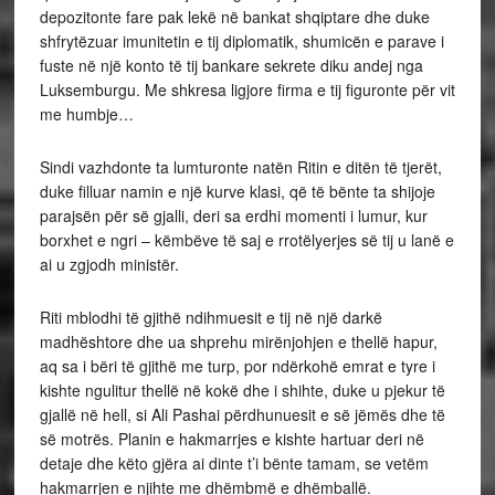
depozitonte fare pak lekë në bankat shqiptare dhe duke
shfrytëzuar imunitetin e tij diplomatik, shumicën e parave i
fuste në një konto të tij bankare sekrete diku andej nga
Luksemburgu. Me shkresa ligjore firma e tij figuronte për vit
me humbje…
Sindi vazhdonte ta lumturonte natën Ritin e ditën të tjerët,
duke filluar namin e një kurve klasi, që të bënte ta shijoje
parajsën për së gjalli, deri sa erdhi momenti i lumur, kur
borxhet e ngri – këmbëve të saj e rrotëlyerjes së tij u lanë e
ai u zgjodh ministër.
Riti mblodhi të gjithë ndihmuesit e tij në një darkë
madhështore dhe ua shprehu mirënjohjen e thellë hapur,
aq sa i bëri të gjithë me turp, por ndërkohë emrat e tyre i
kishte ngulitur thellë në kokë dhe i shihte, duke u pjekur të
gjallë në hell, si Ali Pashai përdhunuesit e së jëmës dhe të
së motrës. Planin e hakmarrjes e kishte hartuar deri në
detaje dhe këto gjëra ai dinte t’i bënte tamam, se vetëm
hakmarrjen e njihte me dhëmbmë e dhëmballë.