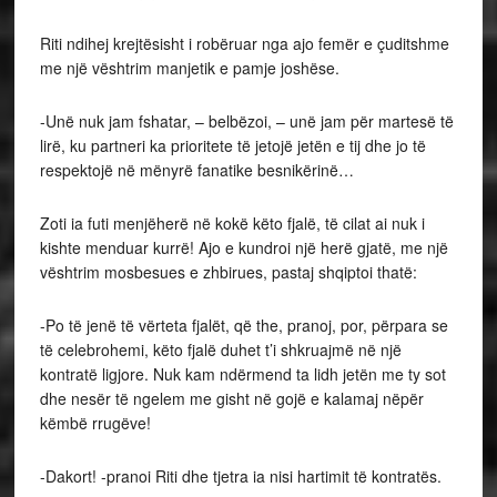
Riti ndihej krejtësisht i robëruar nga ajo femër e çuditshme
me një vështrim manjetik e pamje joshëse.
-Unë nuk jam fshatar, – belbëzoi, – unë jam për martesë të
lirë, ku partneri ka prioritete të jetojë jetën e tij dhe jo të
respektojë në mënyrë fanatike besnikërinë…
Zoti ia futi menjëherë në kokë këto fjalë, të cilat ai nuk i
kishte menduar kurrë! Ajo e kundroi një herë gjatë, me një
vështrim mosbesues e zhbirues, pastaj shqiptoi thatë:
-Po të jenë të vërteta fjalët, që the, pranoj, por, përpara se
të celebrohemi, këto fjalë duhet t’i shkruajmë në një
kontratë ligjore. Nuk kam ndërmend ta lidh jetën me ty sot
dhe nesër të ngelem me gisht në gojë e kalamaj nëpër
këmbë rrugëve!
-Dakort! -pranoi Riti dhe tjetra ia nisi hartimit të kontratës.