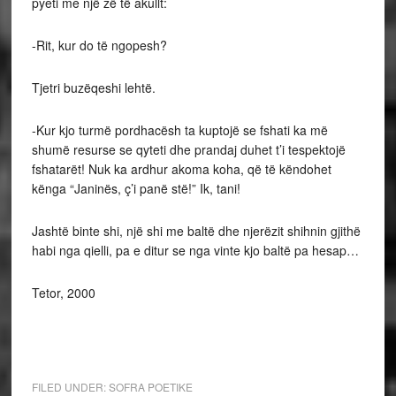
pyeti me një zë të akullt:
-Rit, kur do të ngopesh?
Tjetri buzëqeshi lehtë.
-Kur kjo turmë pordhacësh ta kuptojë se fshati ka më
shumë resurse se qyteti dhe prandaj duhet t’i tespektojë
fshatarët! Nuk ka ardhur akoma koha, që të këndohet
kënga “Janinës, ç’i panë stë!” Ik, tani!
Jashtë binte shi, një shi me baltë dhe njerëzit shihnin gjithë
habi nga qielli, pa e ditur se nga vinte kjo baltë pa hesap…
Tetor, 2000
FILED UNDER:
SOFRA POETIKE