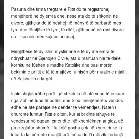
Pasuria dhe firma tregtare e Ritit do të regjistrohej
menjëherë në dy emra dhe, nëse ata do të shkonin në
divorc, gjithçka do të ndahej në mënyrë të barbartë mes
tyre dhe fëmijëve të tyre, të cilët, gjithmonë në rast divorci,
do t’i kalonin nën kujdestari asaj.
Megjithëse të dy ishin myslimanë e të dy me emra të
ndryshuar në Gjendjen Civile, ata u martuan një të dielë
korriku në Kishën e madhe Katolike dhe pasi morën
bekimin e priftit e të të majtëve, u nisën për muajin e mjaltit
në Sejshellin e largët.
Ishin shqiptarët e parë, që shkelnin në atë vend të bekuar
nga Zoti në fund të botës, dhe Sindi menjëherë u vendos
edhe në atë parajsë në qendër të vëmendjes. Natën i
dhuronte lumturi Ritit e ditën, kur ai bridhte ishujve të
vendosur në oqean, çmendtte një xhentëlmen anglez, që
pa e zgjatur shumë, i futi një goxha çek në xhep, duke iu
lutur ta lajmëronte menjëherë, nëse do t’i mërzitej ndonjë