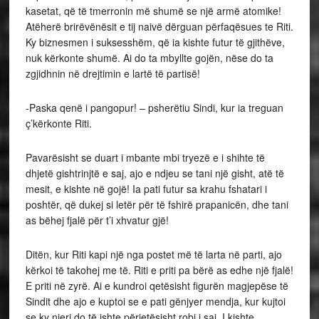
kasetat, që të tmerronin më shumë se një armë atomike!
Atëherë brirëvënësit e tij naivë dërguan përfaqësues te Riti.
Ky biznesmen i suksesshëm, që ia kishte futur të gjithëve,
nuk kërkonte shumë. Ai do ta mbyllte gojën, nëse do ta
zgjidhnin në drejtimin e lartë të partisë!
-Paska qenë i pangopur! – psherëtiu Sindi, kur ia treguan
ç’kërkonte Riti.
Pavarësisht se duart i mbante mbi tryezë e i shihte të
dhjetë gishtrinjtë e saj, ajo e ndjeu se tani një gisht, atë të
mesit, e kishte në gojë! Ia pati futur sa krahu fshatari i
poshtër, që dukej si letër për të fshirë prapanicën, dhe tani
as bëhej fjalë për t’i xhvatur gjë!
Ditën, kur Riti kapi një nga postet më të larta në parti, ajo
kërkoi të takohej me të. Riti e priti pa bërë as edhe një fjalë!
E priti në zyrë. Ai e kundroi qetësisht figurën magjepëse të
Sindit dhe ajo e kuptoi se e pati gënjyer mendja, kur kujtoi
se ky njeri do të ishte përjetësisht robi i saj. I kishte