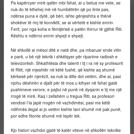
Pa kapërcyer mirë qafën mbi fshat, ai u betua me vete, se
nuk do të kthehej më në humbëtirën që po linte pas,
ndërsa puna e dytë, që bëri, ishte gënjeshtra e thënë
shokëve të rinj të konviktit, se ai vërtetë e kishte emrin
Ferit, por nga koha e fëmijërisë e patën thirrur të gjithë Riti.
Kështu e ndërroi emrin shpejt e shpejt.
Në shkollë ai mësoi ditë e natë dhe, pa mbaruar ende vitin
e parë, u bë një teknik i shkëlqyer për riparime radiosh e
televizorësh. Shkathtësia dhe talenti i tij i ra në sy profesorit
të Ritit, një mjeshtër në këtë fushë, që kishte aq shumë
kërkesë për njerëzit, sa nuk ia dilte dot vetëm, dhe ai, pasi
njohu dëshirën e djalit për të mos u kthyer në fshat gjatë
pushimeve verore, e pajtoi në punë në dyqanin e tij me një
rrogë të mirë. Kaq i zellshëm u tregua Riti, sa profesori
vendosi t’ia japë rrogën në vazhdimësi, pasi me këtë
ndihmës ilegal ai jo vetëm kishte tani shumë më pak punë,
por edhe fitonte shumë më tepër lek.
Kjo histori vazhdoi gjatë të katër viteve në shkollën teknike