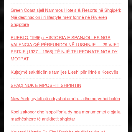
Green Coast sjell Nammos Hotels & Resorts në Shqipëri:
Një destinacion i ri lifestyle merr formë në Rivierën
Shqiptare
PUEBLO (1966) / HISTORIA E SPANJOLLES NGA
VALENCIA QË PËRFUNDOI NË LUSHNJE — 29 VJET
PRITJE (1937 – 1966) TË NJË TELEFONATE NGA DY
MOTRAT
Kujtojmë sakrificën e familjes Lleshi për lirinë e Kosovës
SPAÇI NUK E MPOSHTI SHPIRTIN
New York, qyteti që ndryshoi emrin… dhe ndryshoi botën
Kodi zakonor dhe isopolifonia dy nga monumentet e gjalla
madhështore të antikitetit shqiptar
Kryetari i Vatrës Dr. Elmi Berisha zhvilloi takim në