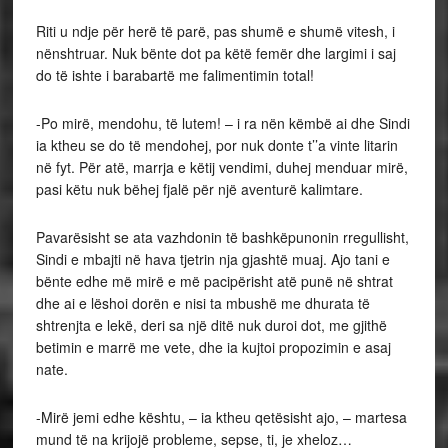
Riti u ndje për herë të parë, pas shumë e shumë vitesh, i
nënshtruar. Nuk bënte dot pa këtë femër dhe largimi i saj
do të ishte i barabartë me falimentimin total!
-Po mirë, mendohu, të lutem! – i ra nën këmbë ai dhe Sindi
ia ktheu se do të mendohej, por nuk donte t’’a vinte litarin
në fyt. Për atë, marrja e këtij vendimi, duhej menduar mirë,
pasi këtu nuk bëhej fjalë për një aventurë kalimtare.
Pavarësisht se ata vazhdonin të bashkëpunonin rregullisht,
Sindi e mbajti në hava tjetrin nja gjashtë muaj. Ajo tani e
bënte edhe më mirë e më pacipërisht atë punë në shtrat
dhe ai e lëshoi dorën e nisi ta mbushë me dhurata të
shtrenjta e lekë, deri sa një ditë nuk duroi dot, me gjithë
betimin e marrë me vete, dhe ia kujtoi propozimin e asaj
nate.
-Mirë jemi edhe kështu, – ia ktheu qetësisht ajo, – martesa
mund të na krijojë probleme, sepse, ti, je xheloz…