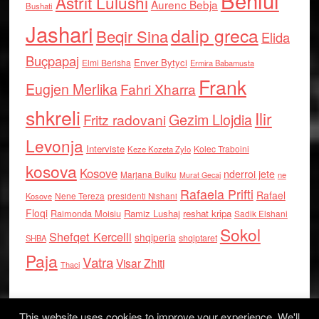
Behlul
Astrit Lulushi
Aurenc Bebja
Bushati
Jashari
dalip greca
Beqir Sina
Elida
Buçpapaj
Enver Bytyci
Elmi Berisha
Ermira Babamusta
Frank
Eugjen Merlika
Fahri Xharra
shkreli
Ilir
Gezim Llojdia
Fritz radovani
Levonja
Interviste
Kolec Traboini
Keze Kozeta Zylo
kosova
Kosove
nderroi jete
Marjana Bulku
ne
Murat Gecaj
Rafaela Prifti
Rafael
Nene Tereza
Kosove
presidenti Nishani
Floqi
Raimonda Moisiu
Ramiz Lushaj
reshat kripa
Sadik Elshani
Sokol
Shefqet Kercelli
shqiperia
shqiptaret
SHBA
Paja
Vatra
Visar Zhiti
Thaci
This website uses cookies to improve your experience. We'll