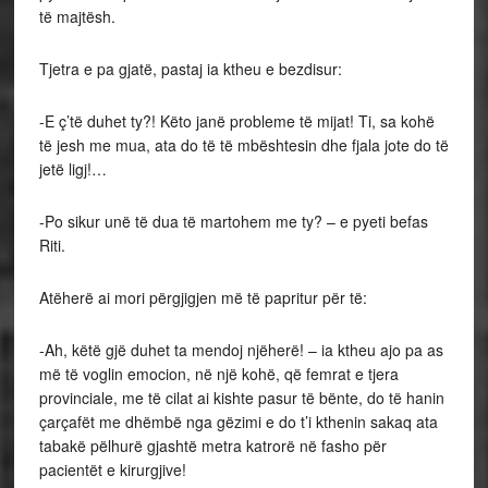
të majtësh.
Tjetra e pa gjatë, pastaj ia ktheu e bezdisur:
-E ç’të duhet ty?! Këto janë probleme të mijat! Ti, sa kohë
të jesh me mua, ata do të të mbështesin dhe fjala jote do të
jetë ligj!…
-Po sikur unë të dua të martohem me ty? – e pyeti befas
Riti.
Atëherë ai mori përgjigjen më të papritur për të:
-Ah, këtë gjë duhet ta mendoj njëherë! – ia ktheu ajo pa as
më të voglin emocion, në një kohë, që femrat e tjera
provinciale, me të cilat ai kishte pasur të bënte, do të hanin
çarçafët me dhëmbë nga gëzimi e do t’i kthenin sakaq ata
tabakë pëlhurë gjashtë metra katrorë në fasho për
pacientët e kirurgjive!