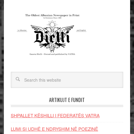
ARTIKUJT E FUNDIT
SHPALLET KËSHILLI I FEDERATËS VATRA
LUMI SI UDHË E NDRYSHIM NË POEZINË