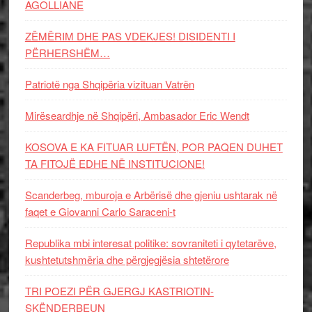
AGOLLIANE
ZËMËRIM DHE PAS VDEKJES! DISIDENTI I
PËRHERSHËM…
Patriotë nga Shqipëria vizituan Vatrën
Mirëseardhje në Shqipëri, Ambasador Eric Wendt
KOSOVA E KA FITUAR LUFTËN, POR PAQEN DUHET
TA FITOJË EDHE NË INSTITUCIONE!
Scanderbeg, mburoja e Arbërisë dhe gjeniu ushtarak në
faqet e Giovanni Carlo Saraceni-t
Republika mbi interesat politike: sovraniteti i qytetarëve,
kushtetutshmëria dhe përgjegjësia shtetërore
TRI POEZI PËR GJERGJ KASTRIOTIN-
SKËNDERBEUN