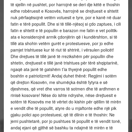
të sjellin në pushtet, por harrojnë se deri dje këtë e thoshin
edhe robëruesit e Kosovës, harrojnë se drejtuesit e shtetit
nuk përfaqësojnë vetëm votuesit e tyre, por e kanë në duar
fatin e tërë popullit. Dhe si të tillë-njësoj si çdo zaptues, i cili
fatin e shtetit e të popullin e barazon me fatin e vet politik-
ata e konsiderojnë armik çdonjërin që i kundërshton, si të
tillë ata shohin vetëm gurët e protestuesve, por jo edhe
pamjet trishtuese kur të riut të shtrirë, i vërsulen policët!
Dhe drejtues të tillë janë të rrezikshëm për popullin dhe
shtetin, drejtuesit e tillë janë trishtues për tërë shqiptarinë,
ngaqë ata janë të gatshëm t’ia thyejnë popullit edhe
boshtin e patriotizmit! Andaj duhet thënë: Regjimi i sotëm
që drejton Kosovën, me shumëçka është fytyra e së
djeshmes, që vret dhe varros të sotmen dhe të ardhmen e
rinisë kosovare! Nëse do ishte ndryshe, nëse drejtuesit e
sotëm të Kosovës me të vërtet do kishin për qëllim të mirën
e vendit dhe të popullit, atyre do u mjaftonte edhe një pik
gjaku polici apo protestuesi, që të dilnin e të thoshin: Ne
jemi pushtetarë, por jo pushtues të popullit e të vendit tonë,
andaj ejani që gjithë së bashku ta ndajmë të mirën e të