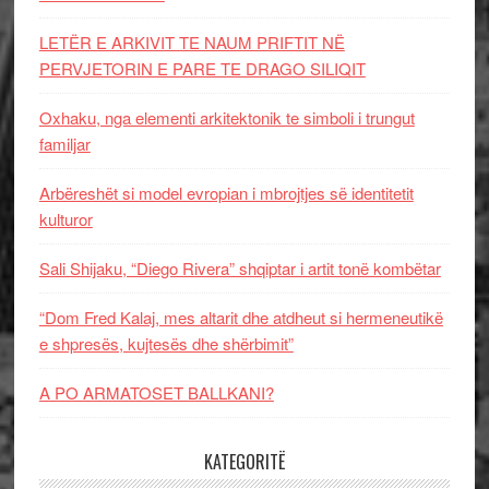
LETËR E ARKIVIT TE NAUM PRIFTIT NË
PERVJETORIN E PARE TE DRAGO SILIQIT
Oxhaku, nga elementi arkitektonik te simboli i trungut
familjar
Arbëreshët si model evropian i mbrojtjes së identitetit
kulturor
Sali Shijaku, “Diego Rivera” shqiptar i artit tonë kombëtar
“Dom Fred Kalaj, mes altarit dhe atdheut si hermeneutikë
e shpresës, kujtesës dhe shërbimit”
A PO ARMATOSET BALLKANI?
KATEGORITË