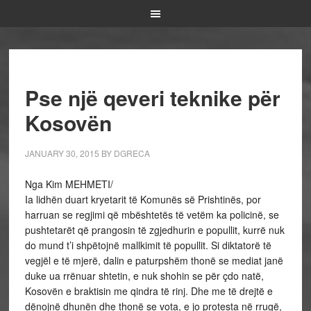
Pse një qeveri teknike për
Kosovën
JANUARY 30, 2015
BY
DGRECA
Nga Kim MEHMETI/
Ia lidhën duart kryetarit të Komunës së Prishtinës, por
harruan se regjimi që mbështetës të vetëm ka policinë, se
pushtetarët që prangosin të zgjedhurin e popullit, kurrë nuk
do mund t’i shpëtojnë mallkimit të popullit. Si diktatorë të
vegjël e të mjerë, dalin e paturpshëm thonë se mediat janë
duke ua rrënuar shtetin, e nuk shohin se për çdo natë,
Kosovën e braktisin me qindra të rinj. Dhe me të drejtë e
dënojnë dhunën dhe thonë se vota, e jo protesta në rrugë,