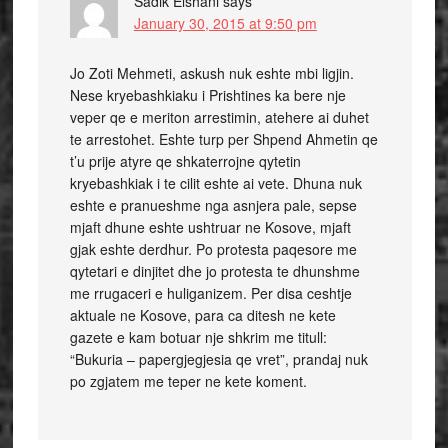
Sadik Elshani
says
January 30, 2015 at 9:50 pm
Jo Zoti Mehmeti, askush nuk eshte mbi ligjin.
Nese kryebashkiaku i Prishtines ka bere nje
veper qe e meriton arrestimin, atehere ai duhet
te arrestohet. Eshte turp per Shpend Ahmetin qe
t’u prije atyre qe shkaterrojne qytetin
kryebashkiak i te cilit eshte ai vete. Dhuna nuk
eshte e pranueshme nga asnjera pale, sepse
mjaft dhune eshte ushtruar ne Kosove, mjaft
gjak eshte derdhur. Po protesta paqesore me
qytetari e dinjitet dhe jo protesta te dhunshme
me rrugaceri e huliganizem. Per disa ceshtje
aktuale ne Kosove, para ca ditesh ne kete
gazete e kam botuar nje shkrim me titull:
“Bukuria – papergjegjesia qe vret”, prandaj nuk
po zgjatem me teper ne kete koment.