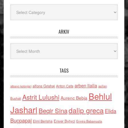
Kategoritë
ARKIV
Arkiv
TAGS
arben llalla
alfons Grishaj
Anton Cefa
asllan
albano kolonjari
Behlul
Astrit Lulushi
Aurenc Bebja
Bushati
Jashari
dalip greca
Beqir Sina
Elida
Buçpapaj
Enver Bytyci
Elmi Berisha
Ermira Babamusta