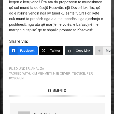
keqen e këtij vendi! Pra ata do propozonin të mundshmen
që sot mund ta qetësojë Kosovën: një Qeveri teknike, që
do e nxirrte vendin nga ky tunel ku është futur! Por, këtë
nuk mund ta presësh nga ata me mendësi nga djeshmja e
pushtuesit, nga ata që marrjen e votës, e barazojnë me
marrjen e ‘tapisë’ që të shpallë pronarë të Kosovës!”
Share via:
Facebook
Twitter
Copy Link
More
FILED UNDER:
ANALIZA
TAGGED WITH:
KIM MEHMETI
,
NJË QEVERI TEKNIKE
,
PER
KOSOVEN
COMMENTS