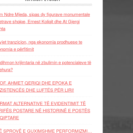
 Ndre Mjeda, sipas dy figurave monumentale
letrave shqipe, Ernest Koliqit dhe At Gjergj
hta
vjet tranzicion, nga ekonomia prodhuese te
nomia e përfitimit
dihmon krijimtaria në zbulimin e potencialeve të
ehura?
OF. AHMET QERIQI DHE EPOKA E
ZISTENCЁS DHE LUFTЁS PЁR LIRI!
RMAT ALTERNATIVE TË EVIDENTIMIT TË
RIFËS POSTARE NË HISTORINË E POSTËS
QIPTARE
Ë SPROVË E GUXIMSHME PERFORMIZMI…