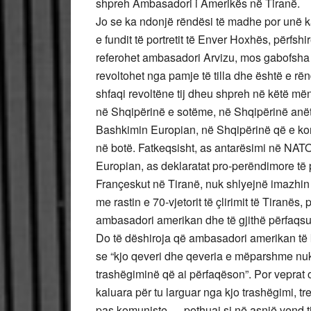
shpreh Ambasadori i Amerikës në Tiranë.
Jo se ka ndonjë rëndësi të madhe por unë k
e fundit të portretit të Enver Hoxhës, përfshi
referohet ambasadori Arvizu, mos gabofsha 
revoltohet nga pamje të tilla dhe është e r
shfaqi revoltëne tij dheu shpreh në këtë mën
në Shqipërinë e sotëme, në Shqipërinë anët
Bashkimin Europian, në Shqipërinë që e ko
në botë. Fatkeqsisht, as antarësimi në NAT
Europian, as deklaratat pro-perëndimore të 
Françeskut në Tiranë, nuk shlyejnë imazhin
me rastin e 70-vjetorit të çlirimit të Tiranës,
ambasadori amerikan dhe të gjithë përfaqsue
Do të dëshiroja që ambasadori amerikan të k
se “kjo qeveri dhe qeveria e mëparshme n
trashëgiminë që ai përfaqëson”. Por veprat 
kaluara për tu larguar nga kjo trashëgimi, tr
pas komuniste — pothuaj si në asnjë vend t