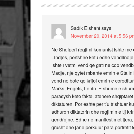
Sadik Elshani
says
November 20, 2014 at 5:56 p
Ne Shqiperi regjimi komunist ishte me c
Lindjes, perfshire ketu edhe vendlindj
ishte i vetmi vend qe gati ne cdo vendba
Madje, nje qytet mbante emrin e Stalinit
vend ne bote qe krijoi emrin e coroditu
Marks, Engels, Lenin. E shume e shume
parasysh keto fakte, atehere shqiptaret 
diktaturen. Por eshte per t’u trishtuar 
adhuron diktatorin dhe regjimin e tij kr
qendrojne. Edhe ne manifestimet tjera
grusht dhe jane perkulur para portretit t