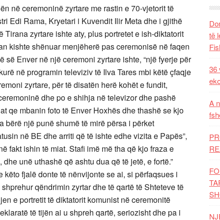
ën në ceremoninë zyrtare me rastin e 70-vjetorit të
tri Edi Rama, Kryetari i Kuvendit Ilir Meta dhe i gjithë
Dom
hë Tirana zyrtare ishte aty, plus portretet e ish-diktatorit
të 
n kishte shënuar menjëherë pas ceremonisë në faqen
Fis
së së Enver në një ceremoni zyrtare ishte, “një fyerje për
36 
kurë në programin televiziv të Ilva Tares mbi këtë çfaqje
eko
eremoni zyrtare, për të disatën herë kohët e fundit,
ceremoninë dhe po e shihja në televizor dhe pashë
A n
sonat qe mbanin foto të Enver Hoxhës dhe thashë se kjo
fsh
ka bërë një punë shumë të mirë përsa i përket
atusin në BE dhe arriti që të ishte edhe vizita e Papës”,
PR
 në fakt ishin të miat. Stafi imë më tha që kjo fraza e
RE
ë”, dhe unë uthashë që ashtu dua që të jetë, e fortë.”
FO
 këto fjalë donte të nënvijonte se ai, si përfaqsues i
TA
shprehur qëndrimin zyrtar dhe të qartë të Shteteve të
SH
en e portretit të diktatorit komunist në ceremonitë
klaratë të tijën ai u shpreh qartë, seriozisht dhe pa i
NJ