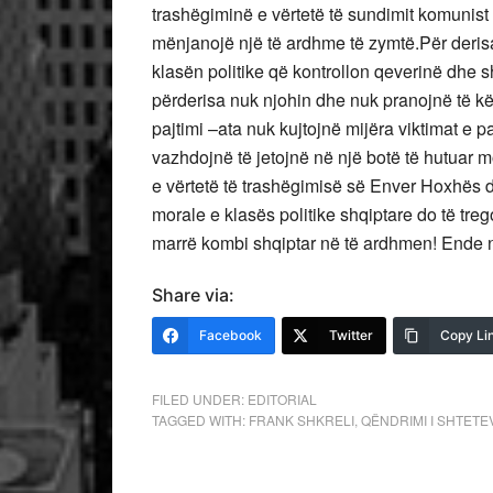
trashëgiminë e vërtetë të sundimit komunis
mënjanojë një të ardhme të zymtë.Për derisa
klasën politike që kontrollon qeverinë dhe s
përderisa nuk njohin dhe nuk pranojnë të kë
pajtimi –ata nuk kujtojnë mijëra viktimat e p
vazhdojnë të jetojnë në një botë të hutuar m
e vërtetë të trashëgimisë së Enver Hoxhës dh
morale e klasës politike shqiptare do të tre
marrë kombi shqiptar në të ardhmen! Ende 
Share via:
Facebook
Twitter
Copy Li
FILED UNDER:
EDITORIAL
TAGGED WITH:
FRANK SHKRELI
,
QËNDRIMI I SHTETE