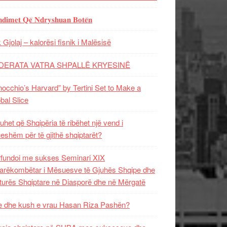
𝐝𝐢𝐦𝐞𝐭 𝐐𝐞̈ 𝐍𝐝𝐫𝐲𝐬𝐡𝐮𝐚𝐧 𝐁𝐨𝐭𝐞̈𝐧
 Gjolaj – kalorësi fisnik i Malësisë
DERATA VATRA SHPALLË KRYESINË
nocchio’s Harvard” by Tertini Set to Make a
bal Slice
uhet që Shqipëria të ribëhet një vend i
ueshëm për të gjithë shqiptarët?
fundoi me sukses Seminari XIX
rëkombëtar i Mësuesve të Gjuhës Shqipe dhe
turës Shqiptare në Diasporë dhe në Mërgatë
 dhe kush e vrau Hasan Riza Pashën?