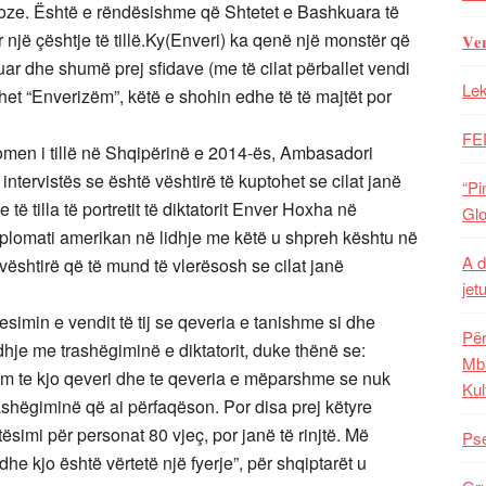
rioze. Është e rëndësishme që Shtetet e Bashkuara të
një çështje të tillë.Ky(Enveri) ka qenë një monstër që
𝐕𝐞
ikuar dhe shumë prej sfidave (me të cilat përballet vendi
Lek
het “Enverizëm”, këtë e shohin edhe të të majtët por
FE
nomen i tillë në Shqipërinë e 2014-ës, Ambasadori
ntervistës se është vështirë të kuptohet se cilat janë
“Pi
të tilla të portretit të diktatorit Enver Hoxha në
Glo
Diplomati amerikan në lidhje me këtë u shpreh kështu në
A d
 vështirë që të mund të vlerësosh se cilat janë
jet
simin e vendit të tij se qeveria e tanishme si dhe
Për
je me trashëgiminë e diktatorit, duke thënë se:
Mba
m te kjo qeveri dhe te qeveria e mëparshme se nuk
Kul
hëgiminë që ai përfaqëson. Por disa prej këtyre
simi për personat 80 vjeç, por janë të rinjtë. Më
Pse
dhe kjo është vërtetë një fyerje”, për shqiptarët u