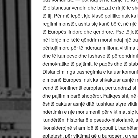
të distancuar vendin dhe brezat e rinjë të sh
të tij. Për më tepër, kjo klasë politike nuk k
regjimi monstër, ashtu siç kanë bërë, në një
të Europës lindore dhe qëndrore. Pse të jet
në lidhje me këtë qëndrim moral ndaj një tr
përkujtimore për të nderuar miliona viktima
dhe të kampeve dhe fushave të përqendrimi
demokratike të pajtimit, të paqës dhe të stabi
Distancimi nga trashëgimia e kaluar komunis
e mbanë Europës, nuk ka shkaktuar asnjë mos
vend të kontinentit europian, përkundrazi si r
dhe pajtim mbarë shoqëror. Fatkqesisht, në 
është caktuar asnjë ditë kushtuar atyre vik
ndërtimin e një monumenti për viktimat siç 
kundërtën, historianë e pseudo-historianë,
ikonsiderojnë si armiqë të popullit, tradhëtarë
epitetesh, për viktimat që u burgosën, u vr