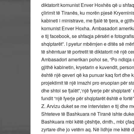
diktatorit komunist Enver Hoxhës që u shfaq
çlirimit të Tiranës, ku morën pjesë Kryeminis
kabineti i ministrave, me fjalë të tjera, e gjit
komunist Enver Hoxha. Ambasadori amerika
e tij facebook, se shfaqja përsëri e fotografi
shqiptarët”. I pyetur mbëmjen e ditës së mër
të shëmtuar të portretit të diktatorit në një c
Ambasadori amerikan pohoi se, “Po ndiqja 
gjithë kabinetin, kryetarin e kuvendit, per
është një qeveri që ka punuar kaq fort dhe 
projektimit të një imazhi pro eruopian për st
dhe shtoi se fjalët”,‘një fyerje për shqiptarë’
fundit “një fyerje për shqiptarët është e fort
Z. Arvizu duket se me intervisten e tij dhe me
Shteteve të Bashkuara në Tiranë ishte duke 
Bashkuara mbi këtë çështje, dmth., mbi çfaqj
zyrtare dhe jo vetëm aq. Në lidhje me këtë de