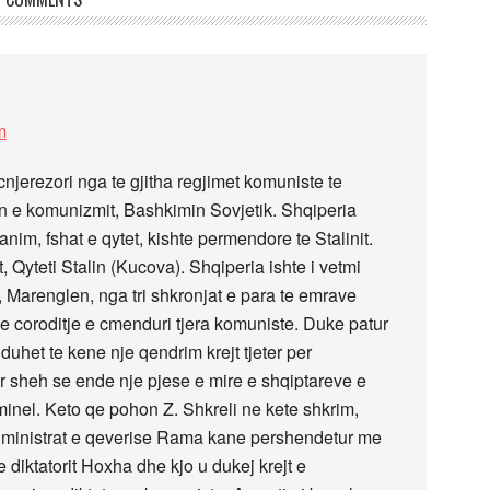
m
njerezori nga te gjitha regjimet komuniste te
en e komunizmit, Bashkimin Sovjetik. Shqiperia
nim, fshat e qytet, kishte permendore te Stalinit.
, Qyteti Stalin (Kucova). Shqiperia ishte i vetmi
r, Marenglen, nga tri shkronjat e para te emrave
 coroditje e cmenduri tjera komuniste. Duke patur
duhet te kene nje qendrim krejt tjeter per
kur sheh se ende nje pjese e mire e shqiptareve e
iminel. Keto qe pohon Z. Shkreli ne kete shkrim,
, ministrat e qeverise Rama kane pershendetur me
e diktatorit Hoxha dhe kjo u dukej krejt e