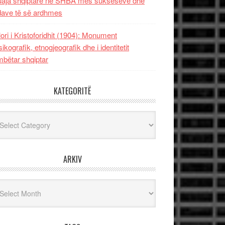
uaja shqiptare në SHBA mes sukseseve dhe
dave të së ardhmes
lori i Kristoforidhit (1904): Monument
sikografik, etnogjeografik dhe i identitetit
bëtar shqiptar
KATEGORITË
egoritë
ARKIV
iv