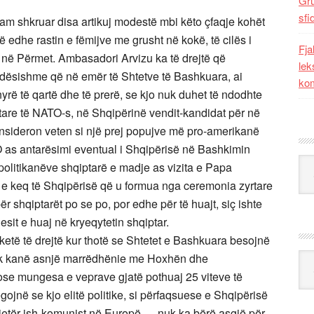
Gr
sfi
am shkruar disa artikuj modestë mbi këto çfaqje kohët
rë edhe rastin e fëmijve me grusht në kokë, të cilës i
Fja
në Përmet. Ambasadori Arvizu ka të drejtë që
lek
ëndësishme që në emër të Shtetve të Bashkuara, ai
kom
yrë të qartë dhe të prerë, se kjo nuk duhet të ndodhte
are të NATO-s, në Shqipërinë vendit-kandidat për në
nsideron veten si një prej popujve më pro-amerikanë
O as antarësimi eventual i Shqipërisë në Bashkimin
Kat
politikanëve shqiptarë e madje as vizita e Papa
 e keq të Shqipërisë që u formua nga ceremonia zyrtare
 për shqiptarët po se po, por edhe për të huajt, siç ishte
sit e huaj në kryeqytetin shqiptar.
etë të drejtë kur thotë se Shtetet e Bashkuara besojnë
uk kanë asnjë marrëdhënie me Hoxhën dhe
Ark
ose mungesa e veprave gjatë pothuaj 25 viteve të
egojnë se kjo elitë politike, si përfaqsuese e Shqipërisë
jetër ish-komunist në Europë — nuk ka bërë asgjë për