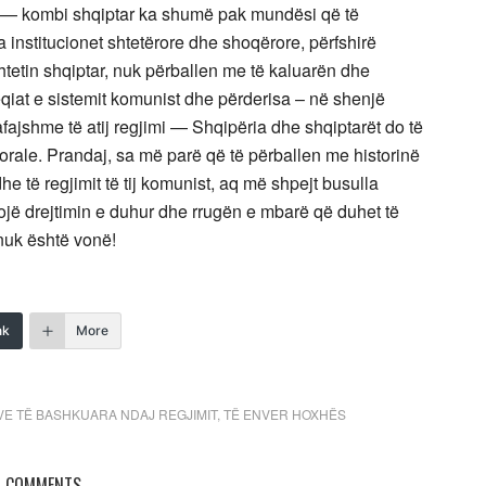
t — kombi shqiptar ka shumë pak mundësi që të
 institucionet shtetërore dhe shoqërore, përfshirë
htetin shqiptar, nuk përballen me të kaluarën dhe
qiat e sistemit komunist dhe përderisa – në shenjë
afajshme të atij regjimi — Shqipëria dhe shqiptarët do të
orale. Prandaj, sa më parë që të përballen me historinë
e të regjimit të tij komunist, aq më shpejt busulla
gojë drejtimin e duhur dhe rrugën e mbarë që duhet të
nuk është vonë!
nk
More
VE TË BASHKUARA NDAJ REGJIMIT
,
TË ENVER HOXHËS
COMMENTS