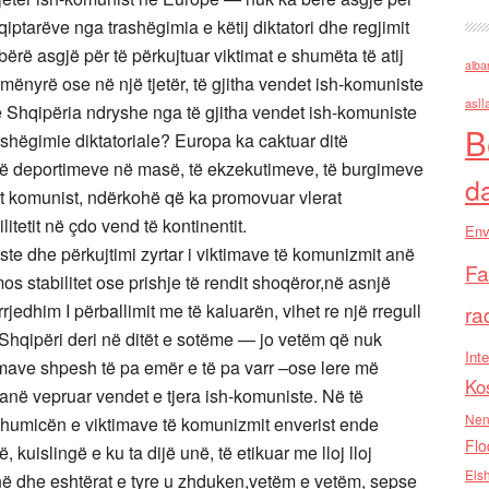
qiptarëve nga trashëgimia e këtij diktatori dhe regjimit
a bërë asgjë për të përkujtuar viktimat e shumëta të atij
alba
 mënyrë ose në një tjetër, të gjitha vendet ish-komuniste
asll
ë Shqipëria ndryshe nga të gjitha vendet ish-komuniste
B
ashëgimie diktatoriale? Europa ka caktuar ditë
 të deportimeve në masë, të ekzekutimeve, të burgimeve
d
t komunist, ndërkohë që ka promovuar vlerat
litetit në çdo vend të kontinentit.
Env
te dhe përkujtimi zyrtar i viktimave të komunizmit anë
Fa
 stabilitet ose prishje të rendit shoqëror,në asnjë
rjedhim I përballimit me të kaluarën, vihet re një rregull
ra
Shqipëri deri në ditët e sotëme — jo vetëm që nuk
Inte
timave shpesh të pa emër e të pa varr –ose lere më
Ko
kanë vepruar vendet e tjera ish-komuniste. Në të
Nen
 shumicën e viktimave të komunizmit enverist ende
Flo
, kuislingë e ku ta dijë unë, të etikuar me lloj lloj
Els
anë dhe eshtërat e tyre u zhduken,vetëm e vetëm, sepse