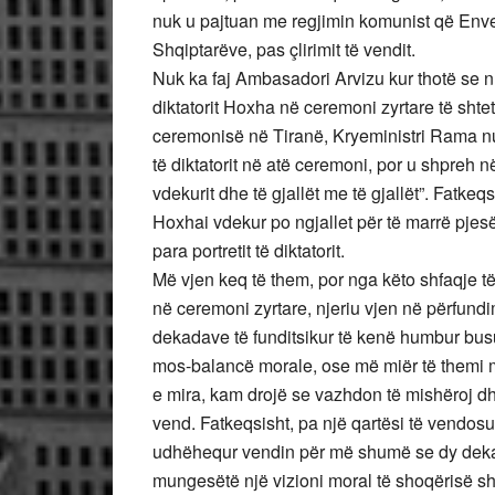
nuk u pajtuan me regjimin komunist që Enve
Shqiptarëve, pas çlirimit të vendit.
Nuk ka faj Ambasadori Arvizu kur thotë se nuk
diktatorit Hoxha në ceremoni zyrtare të shte
ceremonisë në Tiranë, Kryeministri Rama nuk
të diktatorit në atë ceremoni, por u shpreh n
vdekurit dhe të gjallët me të gjallët”. Fatkeq
Hoxhai vdekur po ngjallet për të marrë pjes
para portretit të diktatorit.
Më vjen keq të them, por nga këto shfaqje të
në ceremoni zyrtare, njeriu vjen në përfundi
dekadave të funditsikur të kenë humbur bus
mos-balancë morale, ose më miër të themi m
e mira, kam drojë se vazhdon të mishëroj d
vend. Fatkeqsisht, pa një qartësi të vendosu
udhëhequr vendin për më shumë se dy deka
mungesëtë një vizioni moral të shoqërisë sh