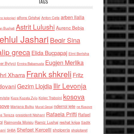
TAGS
arben llalla
alfons Grishaj
Anton Cefa
no kolonjari
Astrit Lulushi
Aurenc Bebja
an Bushati
ehlul Jashari
Beqir Sina
alip greca
Elida Buçpapaj
Elmi Berisha
Eugjen Merlika
er Bytyci
Ermira Babamusta
Frank shkreli
hri Xharra
Fritz
Ilir Levonja
Gezim Llojdia
dovani
kosova
rviste
Kolec Traboini
Keze Kozeta Zylo
sove
nderroi jete
Marjana Bulku
ne Kosove
Murat Gecaj
Rafaela Prifti
Rafael
e Tereza
presidenti Nishani
qi
Raimonda Moisiu
Ramiz Lushaj
reshat kripa
Sadik
Shefqet Kercelli
shqiperia
hani
shqiptaret
SHBA