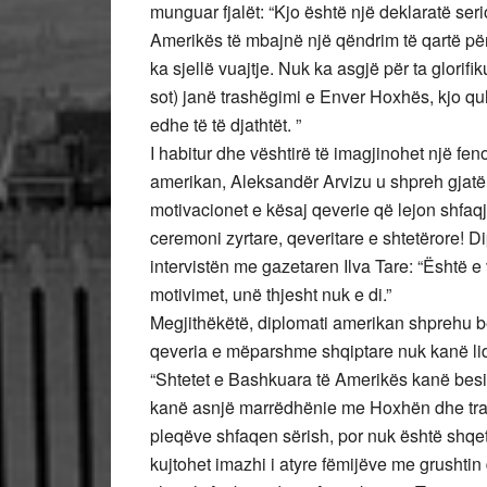
munguar fjalët: “Kjo është një deklaratë se
Amerikës të mbajnë një qëndrim të qartë për 
ka sjellë vuajtje. Nuk ka asgjë për ta glorif
sot) janë trashëgimi e Enver Hoxhës, kjo qu
edhe të të djathtët. ”
I habitur dhe vështirë të imagjinohet një fe
amerikan, Aleksandër Arvizu u shpreh gjatë i
motivacionet e kësaj qeverie që lejon shfaqje 
ceremoni zyrtare, qeveritare e shtetërore! 
intervistën me gazetaren Ilva Tare: “Është e
motivimet, unë thjesht nuk e di.”
Megjithëkëtë, diplomati amerikan shprehu be
qeveria e mëparshme shqiptare nuk kanë lidh
“Shtetet e Bashkuara të Amerikës kanë besi
kanë asnjë marrëdhënie me Hoxhën dhe tras
pleqëve shfaqen sërish, por nuk është shqetë
kujtohet imazhi i atyre fëmijëve me grushtin 