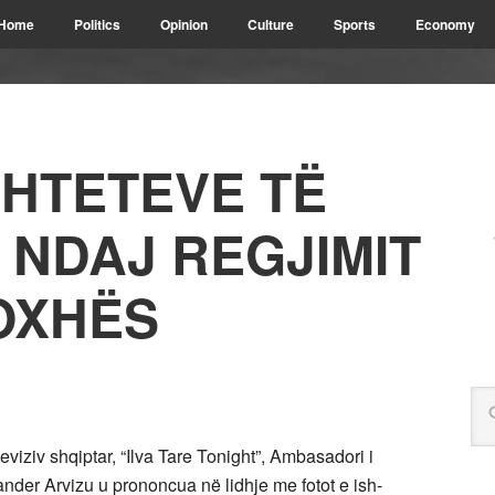
Home
Politics
Opinion
Culture
Sports
Economy
SHTETEVE TË
NDAJ REGJIMIT
OXHËS
leviziv shqiptar, “Ilva Tare Tonight”, Ambasadori i
nder Arvizu u prononcua në lidhje me fotot e ish-