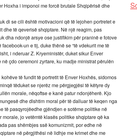
So
r Hoxha i imponoi me forcë brutale Shqipërisë dhe
 di se cili është motivacioni që të lejohen portretet e
tit dhe të qeverisë shqiptare. Në një reagim, pas
 dha ndonjë arsye ose justifikim për praninë e fotove
ë facebook-un e tij, duke thënë se “të vdekurit me të
sisht, i nderuar Z. Kryeministër, duket sikur Enver
ë në çdo ceremoni zyrtare, ku madje ministrat përulën
 kohëve të fundit të portretit të Enver Hoxhës, sidomos
minqë tëduket se njerëz me përgjegjësi të këtyre dy
ullën morale, nëqoftse e kanë patur ndonjëherë. Kjo
ungesë dhe dlshtim moral për të dalluar të keqen nga
he të pasqyrojëedhe gjëndjen e sotëme politike në
r morale, jo vetëmtë klasës politike shqiptare që ka
da pas shëmbjes ssë komunizmit, por edhe në
qiptare në përgjithësi në lidhje me krimet dhe me