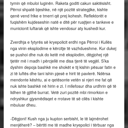
tymin që mbuloi luginën. Raketa goditi cakun saktësisht.
Përroi shpatë bjeshke, në një pozitë strategjike, kishte
qenë vend frike e tmerri që prej kohesh. Reflektorët e
fuqishëm kujdeseshin natë e ditë për ruajtjen e tankeve e
municionit luftarak që ishte vendosur aty kushedi kur.
Zverdhja e fytyrës së kryepolicit erdhi nga Përroi i Kullës
nga vinin eksplodime e kërcitje të vazhdueshme. Kur dukej
se pushoi dhe nuk do ketë më eksplodim, dëgjohej një
tjetër më i madh i përcjellë me disa tjerë të vegjël. S’ka
dyshim depoja bashkë me shokët e tij kishin pësuar fatin e
zi të luftës dhe tani ishin pjesë e hirit të pavlerë. Ndërsa
mendonte kështu, ai e qetësonte vetën si njeri me fat që
nuk ishte bashkë në hirin e zi. I mllefosur dha urdhrin që të
lidhen të gjithë burrat. Vetë zuri pozitë mbi rimorkion e
ndryshkur gjysmëdisqet e rrotave të së cilës i kishte
mbuluar dheu.
-Dëgjoni! Kush nga ju kupton serbisht, le të lajmërohet
menjëherë? – bërtiti me të madhe kryepolici i tërbuar nga