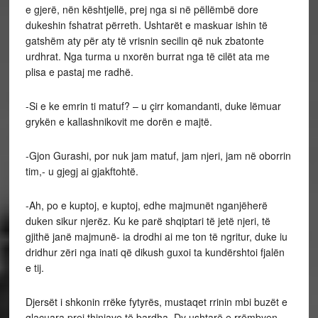
e gjerë, nën kështjellë, prej nga si në pëllëmbë dore
dukeshin fshatrat përreth. Ushtarët e maskuar ishin të
gatshëm aty për aty të vrisnin secilin që nuk zbatonte
urdhrat. Nga turma u nxorën burrat nga të cilët ata me
plisa e pastaj me radhë.
-Si e ke emrin ti matuf? – u çirr komandanti, duke lëmuar
grykën e kallashnikovit me dorën e majtë.
-Gjon Gurashi, por nuk jam matuf, jam njeri, jam në oborrin
tim,- u gjegj ai gjakftohtë.
-Ah, po e kuptoj, e kuptoj, edhe majmunët nganjëherë
duken sikur njerëz. Ku ke parë shqiptari të jetë njeri, të
gjithë janë majmunë- ia drodhi ai me ton të ngritur, duke iu
dridhur zëri nga inati që dikush guxoi ta kundërshtoi fjalën
e tij.
Djersët i shkonin rrëke fytyrës, mustaqet rrinin mbi buzët e
glacuara prej thinjave të bardha. Dy ushtarë e rrëmbyen