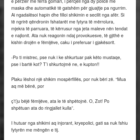
e përzier me ferra gomari, i përcjell nga dy policë me
maska dhe automatikë të gatshëm për gjuajtje pa ngurrim.
Ai ngadalësoi hapin dhe filloi shikimin e secilit nga afër. Si
të ngrirë qëndronin fshatarët me fytyra të mërrolura,
mjekra të parruara, të kërrusur nga jeta maleve nën tendat
e najlonit. Ata nuk reagonin ndaj provokuesve, të gjithë e
kishin drojën e fëmijëve, caku i preferuar i gjakësorit.
-Po ti mistrec, pse nuk i ke shkurtuar pak këto mustaqe,
pse i bartë kot? T’i shkurtojmë ne, e kupton!!
Plaku lëshoi një shikim mospërfillës, por nuk bëri zë. “Mua
aq më bënë, por
ç’t’ju bëjë fëmijëve, ata le të shpëtojnë. O, Zot! Po
shpëtuan ata do ringjallet kulla”.
I hutuar nga shikimi aq injorant, kryepolici, gati sa nuk fshiu
fytyrën me mëngën e tij.