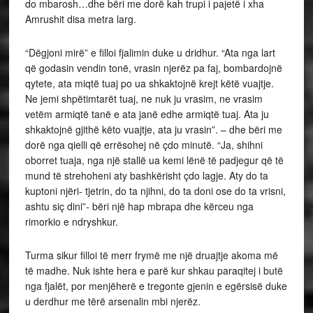
do mbarosh…dhe bëri me dorë kah trupi i pajetë i xha
Amrushit disa metra larg.
“Dëgjoni mirë” e filloi fjalimin duke u dridhur. “Ata nga lart
që godasin vendin tonë, vrasin njerëz pa faj, bombardojnë
qytete, ata miqtë tuaj po ua shkaktojnë krejt këtë vuajtje.
Ne jemi shpëtimtarët tuaj, ne nuk ju vrasim, ne vrasim
vetëm armiqtë tanë e ata janë edhe armiqtë tuaj. Ata ju
shkaktojnë gjithë këto vuajtje, ata ju vrasin”. – dhe bëri me
dorë nga qielli që errësohej në çdo minutë. “Ja, shihni
oborret tuaja, nga një stallë ua kemi lënë të padjegur që të
mund të strehoheni aty bashkërisht çdo lagje. Aty do ta
kuptoni njëri- tjetrin, do ta njihni, do ta doni ose do ta vrisni,
ashtu siç dini”- bëri një hap mbrapa dhe kërceu nga
rimorkio e ndryshkur.
Turma sikur filloi të merr frymë me një druajtje akoma më
të madhe. Nuk ishte hera e parë kur shkau paraqitej i butë
nga fjalët, por menjëherë e tregonte gjenin e egërsisë duke
u derdhur me tërë arsenalin mbi njerëz.