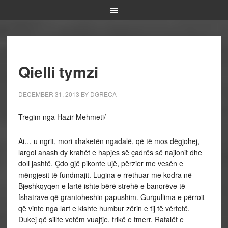
Qielli tymzi
DECEMBER 31, 2013
BY
DGRECA
Tregim nga Hazir Mehmeti/
Ai… u ngrit, mori xhaketën ngadalë, që të mos dëgjohej,
largoi anash dy krahët e hapjes së çadrës së najlonit dhe
doli jashtë. Çdo gjë pikonte ujë, përzier me vesën e
mëngjesit të fundmajit. Lugina e rrethuar me kodra në
Bjeshkqyqen e lartë ishte bërë strehë e banorëve të
fshatrave që grantoheshin papushim. Gurgullima e përroit
që vinte nga lart e kishte humbur zërin e tij të vërtetë.
Dukej që sillte vetëm vuajtje, frikë e tmerr. Rafalët e