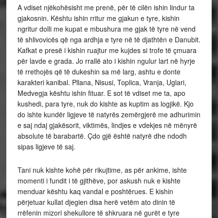
A vdiset njëkohësisht me prenë, për të cilën ishin lindur ta
gjakosnin. Kështu ishin rritur me gjakun e tyre, kishin
ngritur dolli me kupat e mbushura me gjak të tyre në vend
të shlivovicës që nga ardhja e tyre në të djathtën e Danubit.
Kafkat e presë i kishin ruajtur me kujdes si trofe të çmuara
për lavde e grada. Jo rrallë ato i kishin ngulur lart në hyrje
të rrethojës që të dukeshin sa më larg, ashtu e donte
karakteri kanibal. Pllana, Nisusi, Toplica, Vranja, Uglari,
Medvegja kështu ishin fituar. E sot të vdiset me ta, apo
kushedi, para tyre, nuk do kishte as kuptim as logjikë. Kjo
do ishte kundër ligjeve të natyrës zemërgjerë me adhurimin
e saj ndaj gjakësorit, viktimës, lindjes e vdekjes në mënyrë
absolute të barabartë. Çdo gjë është natyrë dhe ndodh
sipas ligjeve të saj.
Tani nuk kishte kohë për rikujtime, as për ankime, ishte
momenti i fundit i të gjithëve, por askush nuk e kishte
menduar kështu kaq vandal e poshtërues. E kishin
përjetuar kullat djegien disa herë vetëm ato dinin të
rrëfenin mizori shekullore të shkruara në gurët e tyre