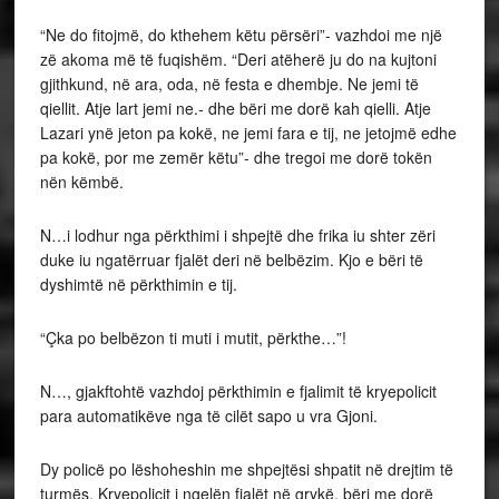
“Ne do fitojmë, do kthehem këtu përsëri”- vazhdoi me një
zë akoma më të fuqishëm. “Deri atëherë ju do na kujtoni
gjithkund, në ara, oda, në festa e dhembje. Ne jemi të
qiellit. Atje lart jemi ne.- dhe bëri me dorë kah qielli. Atje
Lazari ynë jeton pa kokë, ne jemi fara e tij, ne jetojmë edhe
pa kokë, por me zemër këtu”- dhe tregoi me dorë tokën
nën këmbë.
N…i lodhur nga përkthimi i shpejtë dhe frika iu shter zëri
duke iu ngatërruar fjalët deri në belbëzim. Kjo e bëri të
dyshimtë në përkthimin e tij.
“Çka po belbëzon ti muti i mutit, përkthe…”!
N…, gjakftohtë vazhdoj përkthimin e fjalimit të kryepolicit
para automatikëve nga të cilët sapo u vra Gjoni.
Dy policë po lëshoheshin me shpejtësi shpatit në drejtim të
turmës. Kryepolicit i ngelën fjalët në grykë, bëri me dorë