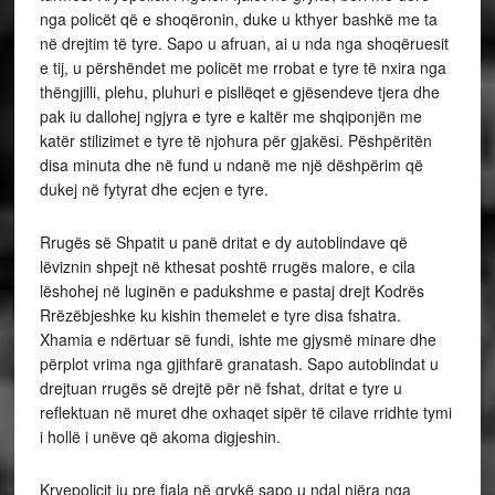
nga policët që e shoqëronin, duke u kthyer bashkë me ta
në drejtim të tyre. Sapo u afruan, ai u nda nga shoqëruesit
e tij, u përshëndet me policët me rrobat e tyre të nxira nga
thëngjilli, plehu, pluhuri e pisllëqet e gjësendeve tjera dhe
pak iu dallohej ngjyra e tyre e kaltër me shqiponjën me
katër stilizimet e tyre të njohura për gjakësi. Pëshpëritën
disa minuta dhe në fund u ndanë me një dëshpërim që
dukej në fytyrat dhe ecjen e tyre.
Rrugës së Shpatit u panë dritat e dy autoblindave që
lëviznin shpejt në kthesat poshtë rrugës malore, e cila
lëshohej në luginën e padukshme e pastaj drejt Kodrës
Rrëzëbjeshke ku kishin themelet e tyre disa fshatra.
Xhamia e ndërtuar së fundi, ishte me gjysmë minare dhe
përplot vrima nga gjithfarë granatash. Sapo autoblindat u
drejtuan rrugës së drejtë për në fshat, dritat e tyre u
reflektuan në muret dhe oxhaqet sipër të cilave rridhte tymi
i hollë i unëve që akoma digjeshin.
Kryepolicit iu pre fjala në grykë sapo u ndal njëra nga