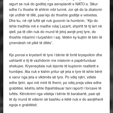
sigurt se nuk do goditej nga aeroplanët e NATO-s. Sikur
edhe t’u thoshe të shtinin mbi turmë, zor që do ta zbatonin
një urdhër të tillë, pasi kjo do thoshte goditje e vetvetes.
Dhe ku, në një luftë që nuk guxonin ta humbnin. “Kjo do
ishte tradhtia më e madhe ndaj Lazarit, shpirtit të tij lart në
qiell, pa të cilin nuk do mund të jetoj asnjë prej tyre, do
thoshte mbarimi i turpshëm i saj. Vetëm ky kujtim të bën të
çmendesh në pikë të ditës”.
Kjo porosi e kryetarit të tyre i bënte të fortë kryepolicin dhe
ushtarët e tij të vazhdonin me misionin e papërfunduar
shekujve. Kryeneçësia nuk lejonte të kuptonin realitetit e
humbjes. Ata nuk e kishin pritur që jeta e tyre të ishte bërë
e varur nga jeta e viktimës së tyre. Po vdiq njëri, vdiste
edhe tjetri, apo më mirë të themi, po vdiq preja vdes edhe
grabitësi, kështu ishte thjeshtësuar tani raporti i forcave të
luftës. Kërcënimi nga vdekja i bënte të barabartë, pasi që
të dy mund të vdisnin së bashku e këtë nuk e do asnjëherë
egoja e grabitësit.