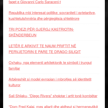
faqet e Giovanni Carlo Saraceni-t
Republika mbi interesat politike: sovraniteti i qytetarëve,
kushtetutshmëria dhe përgjegjësia shtetërore
TRI POEZI PËR GJERGJ KASTRIOTIN-
SKËNDERBEUN
LETËR E ARKIVIT TE NAUM PRIFTIT NË
PERVJETORIN E PARE TE DRAGO SILIQIT
Oxhaku, nga elementi arkitektonik te simboli i trungut
familjar
Arbëreshët si model evropian i mbrojtjes së identitetit
kulturor
Sali Shijaku, “Diego Rivera” shqiptar i artit tonë kombëtar
“Dom Fred Kalaj, mes altarit dhe atdheut si hermeneutikë