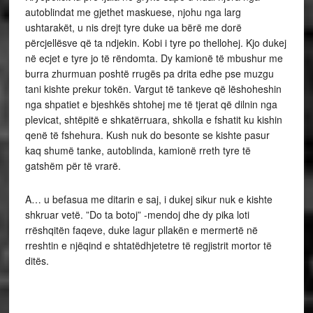
autoblindat me gjethet maskuese, njohu nga larg
ushtarakët, u nis drejt tyre duke ua bërë me dorë
përcjellësve që ta ndjekin. Kobi i tyre po thellohej. Kjo dukej
në ecjet e tyre jo të rëndomta. Dy kamionë të mbushur me
burra zhurmuan poshtë rrugës pa drita edhe pse muzgu
tani kishte prekur tokën. Vargut të tankeve që lëshoheshin
nga shpatiet e bjeshkës shtohej me të tjerat që dilnin nga
plevicat, shtëpitë e shkatërruara, shkolla e fshatit ku kishin
qenë të fshehura. Kush nuk do besonte se kishte pasur
kaq shumë tanke, autoblinda, kamionë rreth tyre të
gatshëm për të vrarë.
A… u befasua me ditarin e saj, i dukej sikur nuk e kishte
shkruar vetë. ”Do ta botoj” -mendoj dhe dy pika loti
rrëshqitën faqeve, duke lagur pllakën e mermertë në
rreshtin e njëqind e shtatëdhjetetre të regjistrit mortor të
ditës.