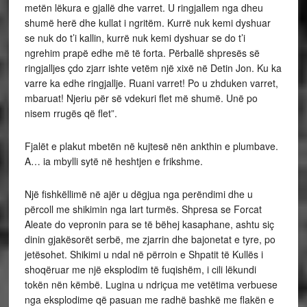
metën lëkura e gjallë dhe varret. U ringjallem nga dheu
shumë herë dhe kullat i ngritëm. Kurrë nuk kemi dyshuar
se nuk do t’i kallin, kurrë nuk kemi dyshuar se do t’i
ngrehim prapë edhe më të forta. Përballë shpresës së
ringjalljes çdo zjarr ishte vetëm një xixë në Detin Jon. Ku ka
varre ka edhe ringjallje. Ruani varret! Po u zhduken varret,
mbaruat! Njeriu për së vdekuri flet më shumë. Unë po
nisem rrugës që flet”.
Fjalët e plakut mbetën në kujtesë nën ankthin e plumbave.
A… ia mbylli sytë në heshtjen e frikshme.
Një fishkëllimë në ajër u dëgjua nga perëndimi dhe u
përcoll me shikimin nga lart turmës. Shpresa se Forcat
Aleate do vepronin para se të bëhej kasaphane, ashtu siç
dinin gjakësorët serbë, me zjarrin dhe bajonetat e tyre, po
jetësohet. Shikimi u ndal në përroin e Shpatit të Kullës i
shoqëruar me një eksplodim të fuqishëm, i cili lëkundi
tokën nën këmbë. Lugina u ndriçua me vetëtima verbuese
nga eksplodime që pasuan me radhë bashkë me flakën e