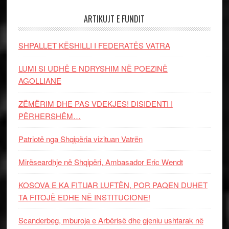
ARTIKUJT E FUNDIT
SHPALLET KËSHILLI I FEDERATËS VATRA
LUMI SI UDHË E NDRYSHIM NË POEZINË
AGOLLIANE
ZËMËRIM DHE PAS VDEKJES! DISIDENTI I
PËRHERSHËM…
Patriotë nga Shqipëria vizituan Vatrën
Mirëseardhje në Shqipëri, Ambasador Eric Wendt
KOSOVA E KA FITUAR LUFTËN, POR PAQEN DUHET
TA FITOJË EDHE NË INSTITUCIONE!
Scanderbeg, mburoja e Arbërisë dhe gjeniu ushtarak në