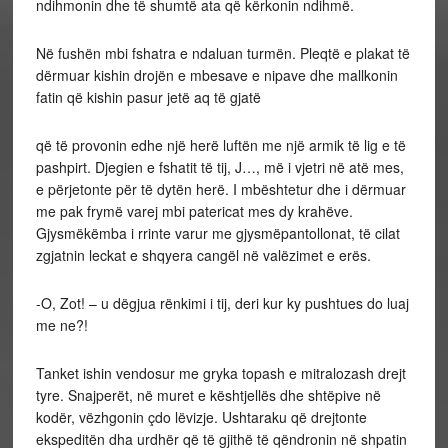
ndihmonin dhe të shumtë ata që kërkonin ndihmë.
Në fushën mbi fshatra e ndaluan turmën. Pleqtë e plakat të
dërmuar kishin drojën e mbesave e nipave dhe mallkonin
fatin që kishin pasur jetë aq të gjatë
që të provonin edhe një herë luftën me një armik të lig e të
pashpirt. Djegien e fshatit të tij, J…, më i vjetri në atë mes,
e përjetonte për të dytën herë. I mbështetur dhe i dërmuar
me pak frymë varej mbi patericat mes dy krahëve.
Gjysmëkëmba i rrinte varur me gjysmëpantollonat, të cilat
zgjatnin leckat e shqyera cangël në valëzimet e erës.
-O, Zot! – u dëgjua rënkimi i tij, deri kur ky pushtues do luaj
me ne?!
Tanket ishin vendosur me gryka topash e mitralozash drejt
tyre. Snajperët, në muret e kështjellës dhe shtëpive në
kodër, vëzhgonin çdo lëvizje. Ushtaraku që drejtonte
ekspeditën dha urdhër që të gjithë të qëndronin në shpatin