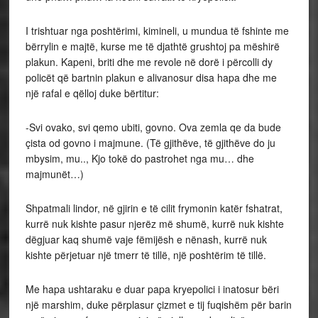
I trishtuar nga poshtërimi, kimineli, u mundua të fshinte me
bërrylin e majtë, kurse me të djathtë grushtoj pa mëshirë
plakun. Kapeni, briti dhe me revole në dorë i përcolli dy
policët që bartnin plakun e alivanosur disa hapa dhe me
një rafal e qëlloj duke bërtitur:
-Svi ovako, svi qemo ubiti, govno. Ova zemla qe da bude
çista od govno i majmune. (Të gjithëve, të gjithëve do ju
mbysim, mu.., Kjo tokë do pastrohet nga mu… dhe
majmunët…)
Shpatmali lindor, në gjirin e të cilit frymonin katër fshatrat,
kurrë nuk kishte pasur njerëz më shumë, kurrë nuk kishte
dëgjuar kaq shumë vaje fëmijësh e nënash, kurrë nuk
kishte përjetuar një tmerr të tillë, një poshtërim të tillë.
Me hapa ushtaraku e duar papa kryepolici i inatosur bëri
një marshim, duke përplasur çizmet e tij fuqishëm për barin