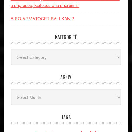
e shpresës, kujtesës dhe shërbimit”
A PO ARMATOSET BALLKANI?
KATEGORITË
Kategoritë
ARKIV
Arkiv
TAGS