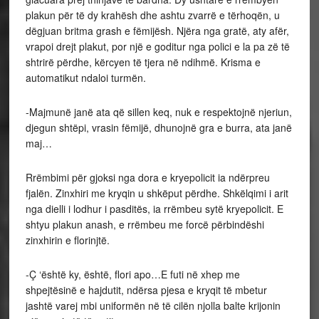
plakun për të dy krahësh dhe ashtu zvarrë e tërhoqën, u
dëgjuan britma grash e fëmijësh. Njëra nga gratë, aty afër,
vrapoi drejt plakut, por një e goditur nga polici e la pa zë të
shtrirë përdhe, kërcyen të tjera në ndihmë. Krisma e
automatikut ndaloi turmën.
-Majmunë janë ata që sillen keq, nuk e respektojnë njeriun,
djegun shtëpi, vrasin fëmijë, dhunojnë gra e burra, ata janë
maj…
Rrëmbimi për gjoksi nga dora e kryepolicit ia ndërpreu
fjalën. Zinxhiri me kryqin u shkëput përdhe. Shkëlqimi i arit
nga dielli i lodhur i pasditës, ia rrëmbeu sytë kryepolicit. E
shtyu plakun anash, e rrëmbeu me forcë përbindëshi
zinxhirin e florinjtë.
-Ç ‘është ky, është, flori apo…E futi në xhep me
shpejtësinë e hajdutit, ndërsa pjesa e kryqit të mbetur
jashtë varej mbi uniformën në të cilën njolla balte krijonin