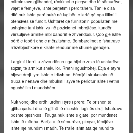
mitralozave gjithandej, rënkimet e pleqve dhe të sëmurëve,
vajet e fëmijëve, ishte përjetim i përditshëm. Tani e disa
ditë nuk ishte parë bukë në luginën e lartë që nga fillimi i
ofensivës së fundit. Ushtarët që furnizonin popullatën me
ushqime tani ishin vu në pozicionet mbrojtëse, kundër
vërsuljeve armike mbi banorët e zhvendosur. Çdo gjë ishte
bërë e tepërt dhe e mërzitshme. Bombardimet e fshatrave
rrëzëbjeshkore e kishte rënduar më shumë gjendjen.
Largimi i territ u zëvendësua nga hijet e zeza të ushtarëve
sojzinj të armikut shekullor. Rrethi ngushtohej. Ecja e atyre
hijeve drejt tyre ishte e frikshme. Fëmijët strukeshin në
trupa e nënave dhe mbulimi i syve të përlotur ishte i vetmi
ngushëllim i mundshëm.
Nuk vonoj dhe erdhi urdhri i tyre i prerë: Të prishen të
gjitha çadrat dhe të gjithë të niseshin luginës drejt fshatrave
poshtë bjeshkës ! Rruga nuk ishte e gjatë, por mundimet
ishin të mëdha. Bartja e të sëmurëve, pleqve, fëmijëve
ishte një mundim i madh. Të rrallë ishin ata që mund të