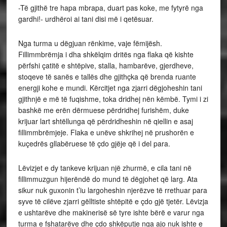
-Të gjithë tre hapa mbrapa, duart pas koke, me fytyrë nga
gardhi!- urdhëroi ai tani disi më i qetësuar.
Nga turma u dëgjuan rënkime, vaje fëmijësh.
Fillimmbrëmja i dha shkëlqim dritës nga flaka që kishte
përfshi çatitë e shtëpive, stalla, hambarëve, gjerdheve,
stoqeve të sanës e tallës dhe gjithçka që brenda ruante
energji kohe e mundi. Kërcitjet nga zjarri dëgjoheshin tani
gjithnjë e më të fuqishme, toka dridhej nën këmbë. Tymi i zi
bashkë me erën dërmuese përdridhej furishëm, duke
krijuar lart shtëllunga që përdridheshin në qiellin e asaj
fillimmbrëmjeje. Flaka e unëve shkrihej në prushorën e
kuçedrës gllabëruese të çdo gjëje që i del para.
Lëvizjet e dy tankeve krijuan një zhurmë, e cila tani në
fillimmuzgun hijerëndë do mund të dëgjohet që larg. Ata
sikur nuk guxonin t’iu largoheshin njerëzve të rrethuar para
syve të cilëve zjarri gëlltiste shtëpitë e çdo gjë tjetër. Lëvizja
e ushtarëve dhe makinerisë së tyre ishte bërë e varur nga
turma e fshatarëve dhe çdo shkëputje nga ajo nuk ishte e