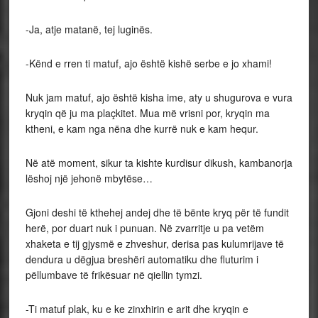
-Ja, atje matanë, tej luginës.
-Kënd e rren ti matuf, ajo është kishë serbe e jo xhami!
Nuk jam matuf, ajo është kisha ime, aty u shugurova e vura
kryqin që ju ma plaçkitet. Mua më vrisni por, kryqin ma
ktheni, e kam nga nëna dhe kurrë nuk e kam hequr.
Në atë moment, sikur ta kishte kurdisur dikush, kambanorja
lëshoj një jehonë mbytëse…
Gjoni deshi të kthehej andej dhe të bënte kryq për të fundit
herë, por duart nuk i punuan. Në zvarritje u pa vetëm
xhaketa e tij gjysmë e zhveshur, derisa pas kulumrijave të
dendura u dëgjua breshëri automatiku dhe fluturim i
pëllumbave të frikësuar në qiellin tymzi.
-Ti matuf plak, ku e ke zinxhirin e arit dhe kryqin e