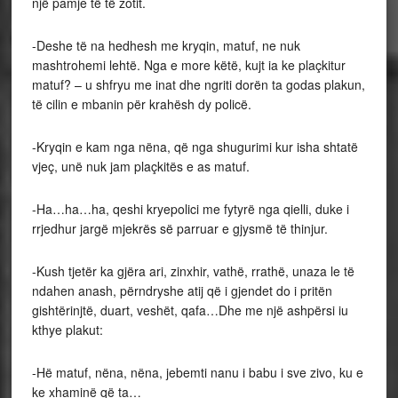
një pamje të të zotit.
-Deshe të na hedhesh me kryqin, matuf, ne nuk
mashtrohemi lehtë. Nga e more këtë, kujt ia ke plaçkitur
matuf? – u shfryu me inat dhe ngriti dorën ta godas plakun,
të cilin e mbanin për krahësh dy policë.
-Kryqin e kam nga nëna, që nga shugurimi kur isha shtatë
vjeç, unë nuk jam plaçkitës e as matuf.
-Ha…ha…ha, qeshi kryepolici me fytyrë nga qielli, duke i
rrjedhur jargë mjekrës së parruar e gjysmë të thinjur.
-Kush tjetër ka gjëra ari, zinxhir, vathë, rrathë, unaza le të
ndahen anash, përndryshe atij që i gjendet do i pritën
gishtërinjtë, duart, veshët, qafa…Dhe me një ashpërsi iu
kthye plakut:
-Hë matuf, nëna, nëna, jebemti nanu i babu i sve zivo, ku e
ke xhaminë që ta…