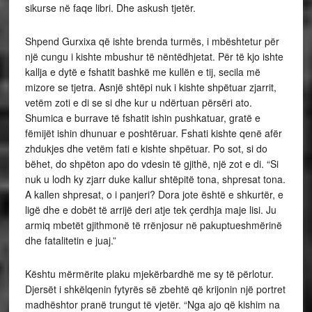
sikurse në faqe libri. Dhe askush tjetër.
Shpend Gurxixa që ishte brenda turmës, i mbështetur për
një cungu i kishte mbushur të nëntëdhjetat. Për të kjo ishte
kallja e dytë e fshatit bashkë me kullën e tij, secila më
mizore se tjetra. Asnjë shtëpi nuk i kishte shpëtuar zjarrit,
vetëm zoti e di se si dhe kur u ndërtuan përsëri ato.
Shumica e burrave të fshatit ishin pushkatuar, gratë e
fëmijët ishin dhunuar e poshtëruar. Fshati kishte qenë afër
zhdukjes dhe vetëm fati e kishte shpëtuar. Po sot, si do
bëhet, do shpëton apo do vdesin të gjithë, një zot e di. “Si
nuk u lodh ky zjarr duke kallur shtëpitë tona, shpresat tona.
A kallen shpresat, o i panjeri? Dora jote është e shkurtër, e
ligë dhe e dobët të arrijë deri atje tek çerdhja maje lisi. Ju
armiq mbetët gjithmonë të rrënjosur në pakuptueshmërinë
dhe fatalitetin e juaj.”
Kështu mërmërite plaku mjekërbardhë me sy të përlotur.
Djersët i shkëlqenin fytyrës së zbehtë që krijonin një portret
madhështor pranë trungut të vjetër. “Nga ajo që kishim na