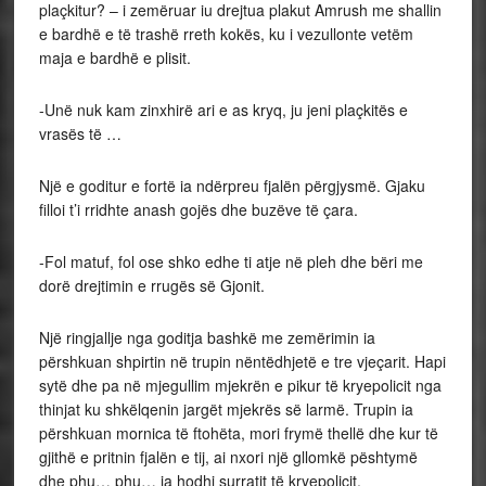
plaçkitur? – i zemëruar iu drejtua plakut Amrush me shallin
e bardhë e të trashë rreth kokës, ku i vezullonte vetëm
maja e bardhë e plisit.
-Unë nuk kam zinxhirë ari e as kryq, ju jeni plaçkitës e
vrasës të …
Një e goditur e fortë ia ndërpreu fjalën përgjysmë. Gjaku
filloi t’i rridhte anash gojës dhe buzëve të çara.
-Fol matuf, fol ose shko edhe ti atje në pleh dhe bëri me
dorë drejtimin e rrugës së Gjonit.
Një ringjallje nga goditja bashkë me zemërimin ia
përshkuan shpirtin në trupin nëntëdhjetë e tre vjeçarit. Hapi
sytë dhe pa në mjegullim mjekrën e pikur të kryepolicit nga
thinjat ku shkëlqenin jargët mjekrës së larmë. Trupin ia
përshkuan mornica të ftohëta, mori frymë thellë dhe kur të
gjithë e pritnin fjalën e tij, ai nxori një gllomkë pështymë
dhe phu… phu… ia hodhi surratit të kryepolicit.