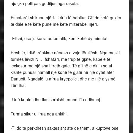
ajo çka polli pas goditjes nga raketa.
Fshatarët shikuan njëri- tjetrin të habitur. Cili do ketë guxim
të dalë e të ketë punë me këtë mizerabel njeri.
-Flisni, ose ju korra automatik, keni kohë dy minuta!
Heshtje, frikë, rënkime nënash e vaje fëmijësh. Nga mesi i
turmës lëvizi N … fshatari, me trup të gjatë, kapelë të
leckosur me një shall rreth qafe. Të gjithë e dinin se ai
kishte punuar hamall një kohë të gjatë në një qytet afër
Danubit. Ngadalë iu afrua kryepolicit dhe me një gjysmë
zëri tha:
-Unë kuptoj dhe flas serbisht, mund t’iu ndihmoj.
Turma sikur u lirua nga ankthi.
-Ti do të përkthesh saktësisht atë që them, a kuptove ose