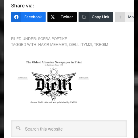
Share via:
Facebook
Twitter
Copy Link
More
FILED UNDER:
SOFRA POETIKE
TAGGED WITH:
HAZIR MEHMETI
,
QIELLI TYMZI
,
TREGIM