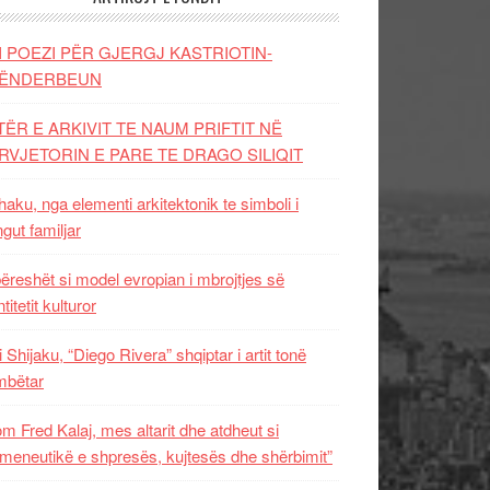
I POEZI PËR GJERGJ KASTRIOTIN-
ËNDERBEUN
TËR E ARKIVIT TE NAUM PRIFTIT NË
RVJETORIN E PARE TE DRAGO SILIQIT
aku, nga elementi arkitektonik te simboli i
ngut familjar
ëreshët si model evropian i mbrojtjes së
titetit kulturor
i Shijaku, “Diego Rivera” shqiptar i artit tonë
mbëtar
m Fred Kalaj, mes altarit dhe atdheut si
meneutikë e shpresës, kujtesës dhe shërbimit”