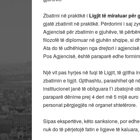
Zbatimi në praktikë i
Ligjit të miratuar për
gjatë zbatimit në praktikë. Përdorimi i saj zyr
Agjencisë për zbatimin e gjuhëve, të përbërë
filozofë të diplomuar në gjuhën shqipe, si dh
Ata do të udhëhiqen nga drejtori i agjencisë
Pos Agjencisë, është paraparë edhe formimi 
Një vit pas hyrjes në fuqi të Ligjit, të gjitha 
zbatimin e ligjit. Gjithashtu, parashihet që në
institucionet janë të obliguara t’i zbatojnë obl
paraparë dënime prej 4 deri më 5 mijë euro p
personat përgjegjës në organet shtetërore.
Sipas ekspertëve, këto sanksione, por edhe v
nuk do të përjetojë fatin e ligjeve të kaluara,