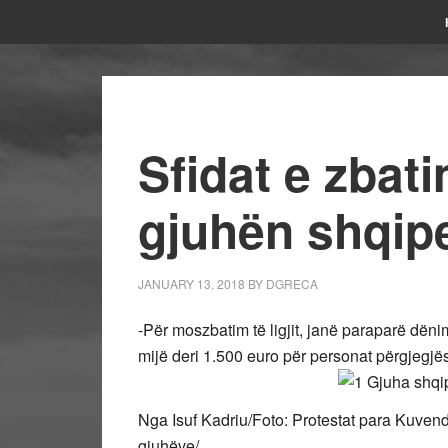
Sfidat e zbatim
gjuhën shqip
JANUARY 13, 2018
BY
DGRECA
-Për moszbatim të ligjit, janë paraparë dënim
mijë deri 1.500 euro për personat përgjegjës
Nga Isuf Kadriu/Foto: Protestat para Kuvend
gjuhëve/