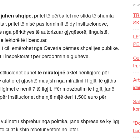
TR
 gjuhën shqipe
, pritet të përballet me sfida të shumta
SK
tar, pritet të nisë pas formimit të dy institucioneve,
 nga përkthyes të autorizuar gjyqësorë, linguistë,
LE
e lektorë të licencuar.
PE
, i cili emërohet nga Qeveria përmes shpalljes publike.
i Inspektoratit për përdorimin e gjuhëve.
Oxh
tru
institucionet duhet
të miratojnë
aktet nënligjore për
Arb
 afat prej gjashtë muajsh nga miratimi i ligjit, të gjitha
iden
igimet e nenit 7 të ligjit. Për moszbatim të ligjit, janë
ër institucionet dhe një mijë deri 1.500 euro për
Sal
ko
ullneti i shprehur nga politika, janë shpresë se ky ligj
“Do
 të cilat kishin mbetur vetëm në letër.
her