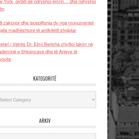
 York, qyteti që ndryshoi emrin… dhe ndryshoi
ën
i zakonor dhe isopolifonia dy nga monumentet
jalla madhështore të antikitetit shqiptar
etari i Vatrës Dr. Elmi Berisha zhvilloi takim në
deminë e Shkencave dhe të Arteve të
sovës
KATEGORITË
egoritë
ARKIV
iv