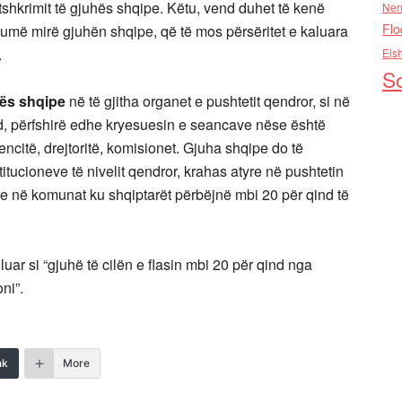
tshkrimit të gjuhës shqipe. Këtu, vend duhet të kenë
Nen
Flo
humë mirë gjuhën shqipe, që të mos përsëritet e kaluara
.
Els
So
hës shqipe
në të gjitha organet e pushtetit qendror, si në
nd, përfshirë edhe kryesuesin e seancave nëse është
encitë, drejtoritë, komisionet. Gjuha shqipe do të
itucioneve të nivelit qendror, krahas atyre në pushtetin
are në komunat ku shqiptarët përbëjnë mbi 20 për qind të
uar si “gjuhë të cilën e flasin mbi 20 për qind nga
ni”.
nk
More