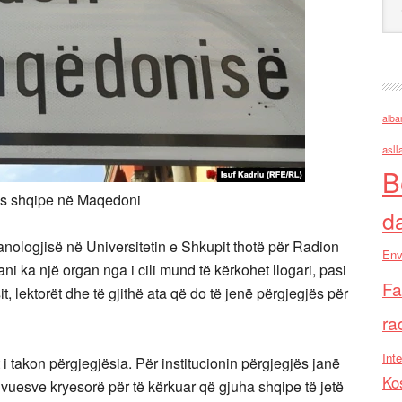
alba
asll
B
hës shqipe në Maqedoni
d
anologjisë në Universitetin e Shkupit thotë për Radion
Env
ani ka një organ nga i cili mund të kërkohet llogari, pasi
Fa
t, lektorët dhe të gjithë ata që do të jenë përgjegjës për
ra
Inte
 i takon përgjegjësia. Për institucionin përgjegjës janë
Ko
ivuesve kryesorë për të kërkuar që gjuha shqipe të jetë