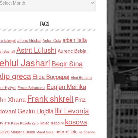
TAGS
arben llalla
alfons Grishaj
Anton Cefa
no kolonjari
Astrit Lulushi
Aurenc Bebja
an Bushati
ehlul Jashari
Beqir Sina
alip greca
Elida Buçpapaj
Elmi Berisha
Eugjen Merlika
er Bytyci
Ermira Babamusta
Frank shkreli
hri Xharra
Fritz
Ilir Levonja
Gezim Llojdia
dovani
kosova
rviste
Kolec Traboini
Keze Kozeta Zylo
sove
nderroi jete
Marjana Bulku
ne Kosove
Murat Gecaj