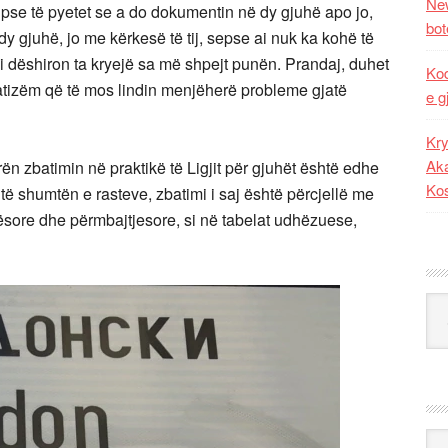
New
ka pse të pyetet se a do dokumentin në dy gjuhë apo jo,
bot
dy gjuhë, jo me kërkesë të tij, sepse ai nuk ka kohë të
ai dëshiron ta kryejë sa më shpejt punën. Prandaj, duhet
Kod
matizëm që të mos lindin menjëherë probleme gjatë
e g
Kry
Aka
rën zbatimin në praktikë të Ligjit për gjuhët është edhe
Ko
ë të shumtën e rasteve, zbatimi i saj është përcjellë me
sore dhe përmbajtjesore, si në tabelat udhëzuese,
Kat
Ark