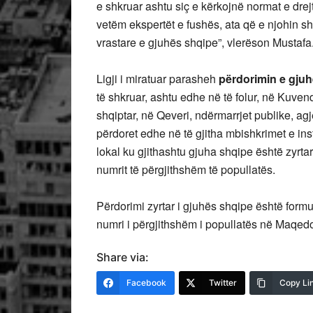
e shkruar ashtu siç e kërkojnë normat e drej
vetëm ekspertët e fushës, ata që e njohin s
vrastare e gjuhës shqipe”, vlerëson Mustafa
Ligji i miratuar parasheh
përdorimin e gju
të shkruar, ashtu edhe në të folur, në Kuve
shqiptar, në Qeveri, ndërmarrjet publike, agj
përdoret edhe në të gjitha mbishkrimet e inst
lokal ku gjithashtu gjuha shqipe është zyrt
numrit të përgjithshëm të popullatës.
Përdorimi zyrtar i gjuhës shqipe është formul
numri i përgjithshëm i popullatës në Maqedo
Share via:
Facebook
Twitter
Copy Li