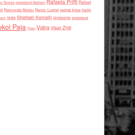
Rafaela Prifti
Rafael
e Tereza
presidenti Nishani
qi
Raimonda Moisiu
Ramiz Lushaj
reshat kripa
Sadik
Shefqet Kercelli
shqiperia
hani
shqiptaret
SHBA
kol Paja
Vatra
Visar Zhiti
Thaci