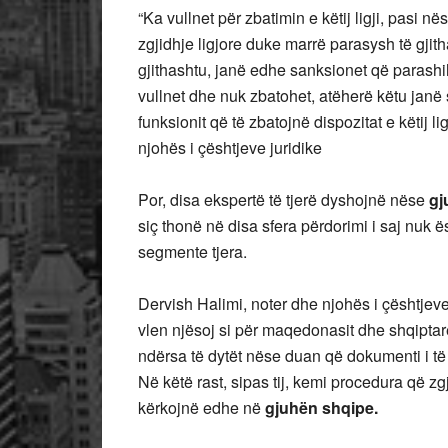
“Ka vullnet për zbatimin e këtij ligji, pasi n
zgjidhje ligjore duke marrë parasysh të gjit
gjithashtu, janë edhe sanksionet që parashihe
vullnet dhe nuk zbatohet, atëherë këtu janë 
funksionit që të zbatojnë dispozitat e këtij l
njohës i çështjeve juridike
Por, disa ekspertë të tjerë dyshojnë nëse
gj
siç thonë në disa sfera përdorimi i saj nuk 
segmente tjera.
Dervish Halimi, noter dhe njohës i çështjeve
vlen njësoj si për maqedonasit dhe shqiptar
ndërsa të dytët nëse duan që dokumenti i të
Në këtë rast, sipas tij, kemi procedura që zg
kërkojnë edhe në
gjuhën shqipe.