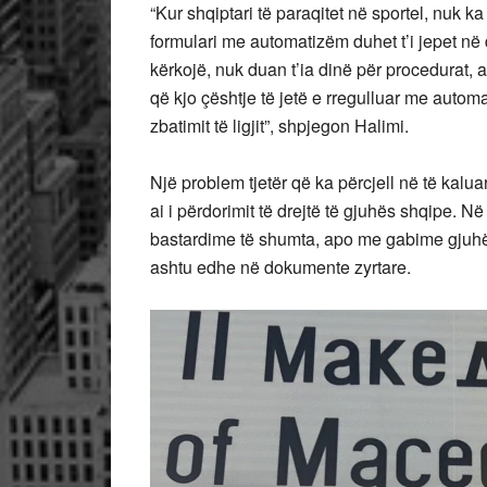
“Kur shqiptari të paraqitet në sportel, nuk 
formulari me automatizëm duhet t’i jepet në 
kërkojë, nuk duan t’ia dinë për procedurat, 
që kjo çështje të jetë e rregulluar me auto
zbatimit të ligjit”, shpjegon Halimi.
Një problem tjetër që ka përcjell në të kalua
ai i përdorimit të drejtë të gjuhës shqipe. N
bastardime të shumta, apo me gabime gjuhë
ashtu edhe në dokumente zyrtare.