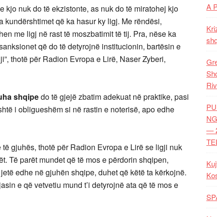
A 
ëse kjo nuk do të ekzistonte, as nuk do të miratohej kjo
ha kundërshtimet që ka hasur ky ligj. Me rëndësi,
Kri
n me ligj në rast të moszbatimit të tij. Pra, nëse ka
shq
sanksionet që do të detyrojnë institucionin, bartësin e
igji”, thotë për Radion Evropa e Lirë, Naser Zyberi,
Gre
Shq
Riv
uha shqipe
do të gjejë zbatim adekuat në praktike, pasi
PU
është i obligueshëm si në rastin e noterisë, apo edhe
NG
— 
TE
 të gjuhës, thotë për Radion Evropa e Lirë se ligji nuk
ët. Të parët mundet që të mos e përdorin shqipen,
Kuj
 jetë edhe në gjuhën shqipe, duhet që këtë ta kërkojnë.
Ko
jasin e që vetvetiu mund t’i detyrojnë ata që të mos e
SP