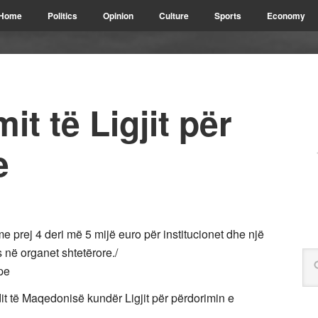
Home
Politics
Opinion
Culture
Sports
Economy
it të Ligjit për
e
e prej 4 deri më 5 mijë euro për institucionet dhe një
 në organet shtetërore./
it të Maqedonisë kundër Ligjit për përdorimin e