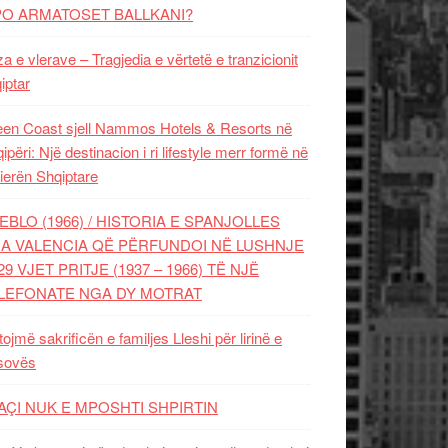
PO ARMATOSET BALLKANI?
za e vlerave – Tragjedia e vërtetë e tranzicionit
iptar
en Coast sjell Nammos Hotels & Resorts në
ipëri: Një destinacion i ri lifestyle merr formë në
ierën Shqiptare
EBLO (1966) / HISTORIA E SPANJOLLES
A VALENCIA QË PËRFUNDOI NË LUSHNJE
29 VJET PRITJE (1937 – 1966) TË NJË
LEFONATE NGA DY MOTRAT
tojmë sakrificën e familjes Lleshi për lirinë e
sovës
AÇI NUK E MPOSHTI SHPIRTIN