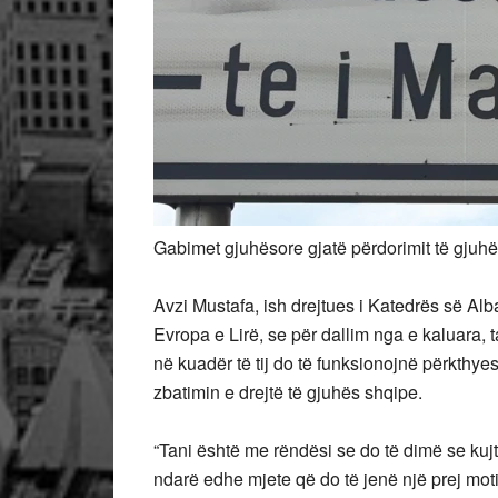
Gabimet gjuhësore gjatë përdorimit të gju
Avzi Mustafa, ish drejtues i Katedrës së Alb
Evropa e Lirë, se për dallim nga e kaluara, t
në kuadër të tij do të funksionojnë përkthyesi
zbatimin e drejtë të gjuhës shqipe.
“Tani është me rëndësi se do të dimë se kujt
ndarë edhe mjete që do të jenë një prej mot