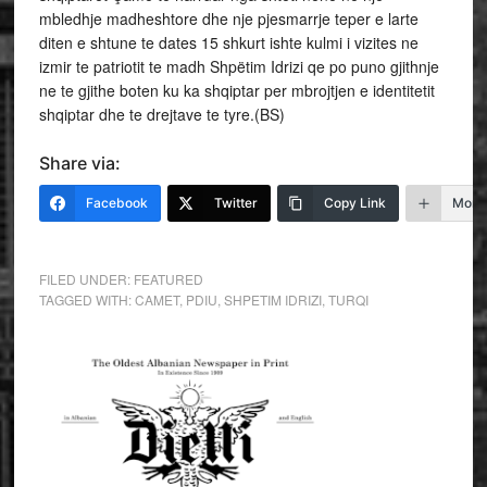
mbledhje madheshtore dhe nje pjesmarrje teper e larte
diten e shtune te dates 15 shkurt ishte kulmi i vizites ne
izmir te patriotit te madh Shpëtim Idrizi qe po puno gjithnje
ne te gjithe boten ku ka shqiptar per mbrojtjen e identitetit
shqiptar dhe te drejtave te tyre.(BS)
Share via:
Facebook
Twitter
Copy Link
More
FILED UNDER:
FEATURED
TAGGED WITH:
CAMET
,
PDIU
,
SHPETIM IDRIZI
,
TURQI