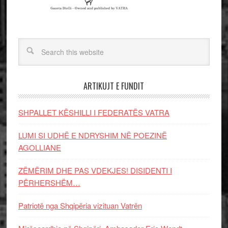
ARTIKUJT E FUNDIT
SHPALLET KËSHILLI I FEDERATËS VATRA
LUMI SI UDHË E NDRYSHIM NË POEZINË
AGOLLIANE
ZËMËRIM DHE PAS VDEKJES! DISIDENTI I
PËRHERSHËM…
Patriotë nga Shqipëria vizituan Vatrën