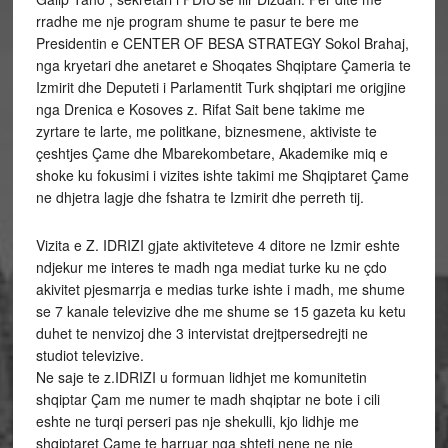
rradhe me nje program shume te pasur te bere me
Presidentin e CENTER OF BESA STRATEGY Sokol Brahaj,
nga kryetari dhe anetaret e Shoqates Shqiptare Çameria te
Izmirit dhe Deputeti i Parlamentit Turk shqiptari me origjine
nga Drenica e Kosoves z. Rifat Sait bene takime me
zyrtare te larte, me politkane, biznesmene, aktiviste te
çeshtjes Çame dhe Mbarekombetare, Akademike miq e
shoke ku fokusimi i vizites ishte takimi me Shqiptaret Çame
ne dhjetra lagje dhe fshatra te Izmirit dhe perreth tij.
Vizita e Z. IDRIZI gjate aktiviteteve 4 ditore ne Izmir eshte
ndjekur me interes te madh nga mediat turke ku ne çdo
akivitet pjesmarrja e medias turke ishte i madh, me shume
se 7 kanale televizive dhe me shume se 15 gazeta ku ketu
duhet te nenvizoj dhe 3 intervistat drejtpersedrejti ne
studiot televizive.
Ne saje te z.IDRIZI u formuan lidhjet me komunitetin
shqiptar Çam me numer te madh shqiptar ne bote i cili
eshte ne turqi perseri pas nje shekulli, kjo lidhje me
shqiptaret Çame te harruar nga shteti nene ne nje