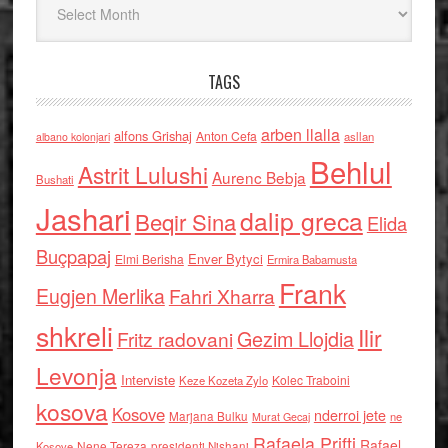
TAGS
arben llalla
alfons Grishaj
Anton Cefa
asllan
albano kolonjari
Behlul
Astrit Lulushi
Aurenc Bebja
Bushati
Jashari
dalip greca
Beqir Sina
Elida
Buçpapaj
Enver Bytyci
Elmi Berisha
Ermira Babamusta
Frank
Eugjen Merlika
Fahri Xharra
shkreli
Ilir
Gezim Llojdia
Fritz radovani
Levonja
Interviste
Kolec Traboini
Keze Kozeta Zylo
kosova
Kosove
nderroi jete
Marjana Bulku
ne
Murat Gecaj
Rafaela Prifti
Rafael
Nene Tereza
Kosove
presidenti Nishani