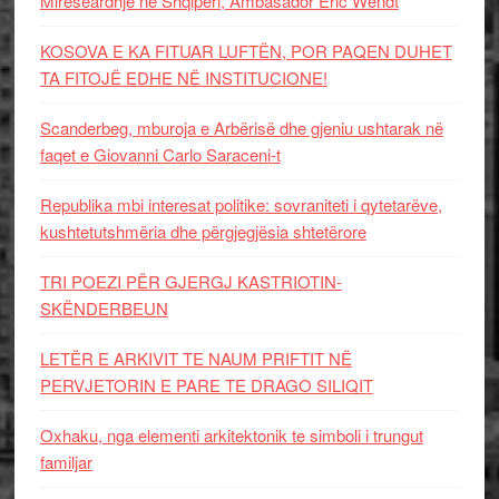
Mirëseardhje në Shqipëri, Ambasador Eric Wendt
KOSOVA E KA FITUAR LUFTËN, POR PAQEN DUHET
TA FITOJË EDHE NË INSTITUCIONE!
Scanderbeg, mburoja e Arbërisë dhe gjeniu ushtarak në
faqet e Giovanni Carlo Saraceni-t
Republika mbi interesat politike: sovraniteti i qytetarëve,
kushtetutshmëria dhe përgjegjësia shtetërore
TRI POEZI PËR GJERGJ KASTRIOTIN-
SKËNDERBEUN
LETËR E ARKIVIT TE NAUM PRIFTIT NË
PERVJETORIN E PARE TE DRAGO SILIQIT
Oxhaku, nga elementi arkitektonik te simboli i trungut
familjar