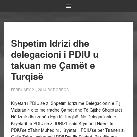
Shpetim Idrizi dhe
delegacioni i PDIU u
takuan me Çamët e
Turqisë
FEBRUARY 21, 2014
BY
DGRECA
Kryetari i PDIU’se z. Shpetim Idrizi me Delegacionin e Tij
Vizituan 4 dite me rradhe Çamët dhe Të Gjithë Shqiptarët
Në Izmir dhe zonën Ege të Turqisë. Ne Delegacionin e
Kryetarit te PDIU’se z. IDRIZI ishin Kryetari i Nderit te
PDIU’se zTahir Muhedini , Kryetari i PDIU’se per Tiranen z.
Galip Taho , sekretari i PDIU’se Ilir Dizdari. Per dite me