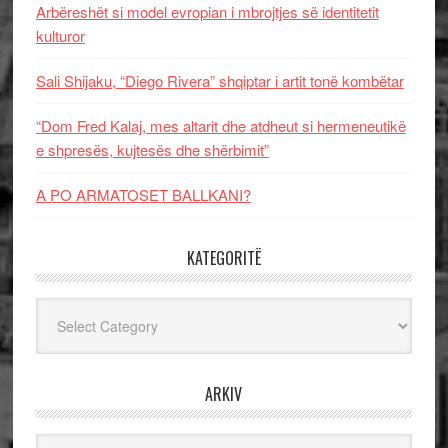
Arbëreshët si model evropian i mbrojtjes së identitetit
kulturor
Sali Shijaku, “Diego Rivera” shqiptar i artit tonë kombëtar
“Dom Fred Kalaj, mes altarit dhe atdheut si hermeneutikë
e shpresës, kujtesës dhe shërbimit”
A PO ARMATOSET BALLKANI?
KATEGORITË
Kategoritë
ARKIV
Arkiv