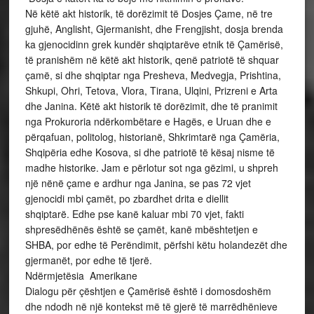
Në këtë akt historik, të dorëzimit të Dosjes Çame, në tre
gjuhë, Anglisht, Gjermanisht, dhe Frengjisht, dosja brenda
ka gjenocidinn grek kundër shqiptarëve etnik të Çamërisë,
të pranishëm në këtë akt historik, qenë patriotë të shquar
çamë, si dhe shqiptar nga Presheva, Medvegja, Prishtina,
Shkupi, Ohri, Tetova, Vlora, Tirana, Ulqini, Prizreni e Arta
dhe Janina. Këtë akt historik të dorëzimit, dhe të pranimit
nga Prokuroria ndërkombëtare e Hagës, e Uruan dhe e
përqafuan, politolog, historianë, Shkrimtarë nga Çamëria,
Shqipëria edhe Kosova, si dhe patriotë të kësaj nisme të
madhe historike. Jam e përlotur sot nga gëzimi, u shpreh
një nënë çame e ardhur nga Janina, se pas 72 vjet
gjenocidi mbi çamët, po zbardhet drita e diellit
shqiptarë. Edhe pse kanë kaluar mbi 70 vjet, fakti
shpresëdhënës është se çamët, kanë mbështetjen e
SHBA, por edhe të Perëndimit, përfshi këtu holandezët dhe
gjermanët, por edhe të tjerë.
Ndërmjetësia Amerikane
Dialogu për çështjen e Çamërisë është i domosdoshëm
dhe ndodh në një kontekst më të gjerë të marrëdhënieve