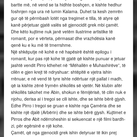
bartte më, në vend se ta hidhte boshçen, e kishte hedhur
foshnjen nga ura në lumin Kalama. Duhet ta kesh zemrën
gur që të përmbash lotët nga tregimet e tilla, të atyre që
kanë përjetuar gjatë valës së gjenocidit grek mbi çamët.
Dhe këto kujtime nuk janë vetëm ilustrime artistike të
romanit, por e vërteta, përmasat dhe vrazhdësia kanë
qenë ku e ku më të tmerrshme.
Një shkëputje në kohë e në hapësirë është epilogu i
romanit, kur pas një kohe të gjatë që kishte punuar e jetuar
jashtë vendit Pirro kthehet në “Mëhallën e Muhaxhirëve”, të
cilën e gjen krejt të ndryshuar: shtëpitë e vjetra ishin
rrënuar, e në vend të tyre ishte ndërtuar një pallat i madh,
që ia kishte zënë frymën shkollës së vjetër. Në klubin afër
shkollës takohet me Abin, shokun e fëmijërisë, të cilin nuk e
njohu, derisa ai i tregoi se cili ishte, dhe se ishte bërë gjysh.
Edhe Pirro i tregoi se gruan e kishte nga Çamëria dhe se
kishte një djalë (Arbërin) dhe se ishte bërë gjysh. Kujtimet e
Pirros dhe Abit ndërroheshin si sekuencat e një filmi bardh-
zi, për egërsinë e një kohe.
Çamët, që nga gjenocidi grek ishin detyruar të ikin prej