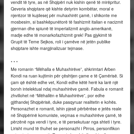
vendit të tyre, as në Shqipëri nuk kishin qenë të mirëpritur.
Qeveria shqiptare që kishte detyrim kombëtar, moral e
njerëzor të kujdesej për muhaxhirët çamë, i shikonte me
mosbesim, si bashkëpunëtorë të fashizmit italian e nacizmit
gjerman dhe spiunë të imperializmit anglo-amerikanë,
madje edhe të monarkofazhizmit grek! Pas gjykimit të
Grupit të Teme Sejkos, roli i çamëve në jetën publike
shqiptare ishte margjinalizuar tejmase.
* * *
Me romanin “Mëhalla e Muhaxhirëve”, shkrimtari Arben
Kondi na ruan kujtimin për çështjen çame e të Çamërisë. Si
çam që është edhe vet, Kondi edhe këtë herë ka larë një
borxh intelektual ndaj muhaxhirëve çamë. Fabula e romanit
zhvillohet në “Mëhallën e Muhaxhirëve”, por edhe
gjithandej Shqipërisë, duke pasqyruar realitetin e kohës.
Personazhet e romanit, ishin pjesë përbërëse e jetës reale
në Shqipërinë komuniste, veçmas e muhaxhirëve çamë, të
përzënë nga vendi i tyre, e të persekutuar nga shteti i tyre.
Lirisht mund të thuhet se personazhi i Pirros, personifikon