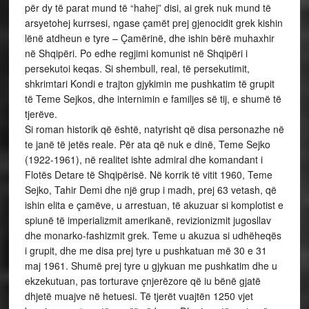
për dy të parat mund të “hahej” disi, ai grek nuk mund të
arsyetohej kurrsesi, ngase çamët prej gjenocidit grek kishin
lënë atdheun e tyre – Çamërinë, dhe ishin bërë muhaxhir
në Shqipëri. Po edhe regjimi komunist në Shqipëri i
persekutoi keqas. Si shembull, real, të persekutimit,
shkrimtari Kondi e trajton gjykimin me pushkatim të grupit
të Teme Sejkos, dhe internimin e familjes së tij, e shumë të
tjerëve.
Si roman historik që është, natyrisht që disa personazhe në
te janë të jetës reale. Për ata që nuk e dinë, Teme Sejko
(1922-1961), në realitet ishte admiral dhe komandant i
Flotës Detare të Shqipërisë. Në korrik të vitit 1960, Teme
Sejko, Tahir Demi dhe një grup i madh, prej 63 vetash, që
ishin elita e çamëve, u arrestuan, të akuzuar si komplotist e
spiunë të imperializmit amerikanë, revizionizmit jugosllav
dhe monarko-fashizmit grek. Teme u akuzua si udhëheqës
i grupit, dhe me disa prej tyre u pushkatuan më 30 e 31
maj 1961. Shumë prej tyre u gjykuan me pushkatim dhe u
ekzekutuan, pas torturave çnjerëzore që iu bënë gjatë
dhjetë muajve në hetuesi. Të tjerët vuajtën 1250 vjet