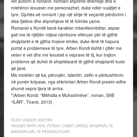
vet autorin e romanit. Romani shprehë dhembje dhe e
mishëron lexuesin me personazhet, duke ndier vuajtjet e
tyre. Gjuhës së romanit i jep një shije të veçantë përdorimi i
disa fjalëve dhe shprehjeve të të folmës çame.
Romanet e Kondit kanë karakter mbarëkombëtar, sepse
gati me të njëjtën ndjesi njerëzore shkruan për të gjithë
shqiptarët e të gjitha trojeve etnike, duke lënë të hapura
portat e problemeve të tyre. Arben Kondi është i çiltër me
veten e vet dhe me lexuesit e veprave të tij, kur trajton
probleme që duhet të shqetësojnë të gjithë shqiptarët kudo
që janë.
Me moshën që ka, përvojën, talentin, zellin e përkushtimin
në punën krijuese, nga shkrimtari Arben Kondi presim edhe
shumë vepra tjera të arrira.
*(Arben Kondi: “Mëhalla e Muhaxhirëve”, roman, ShB
“ILAR”, Tiranë, 2013)
FILED UNDER:
HISTORI
TAGGED WITH:
ADIL FETAHI
,
CAMET
,
GREQI
,
SHQIPERI
,
TE
MASAKRUAR
,
TE PERSEKUTUAR