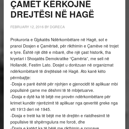
ÇAMËT KËRKOJNË
DREJTËSI NË HAGË
FEBRUARY 12, 2016
BY
DGRECA
Prokuroria e Gjykatës Ndërkombëtare në Hagë, sot e
pranoi Dosjen e Çamërisë, për rikthimin e Çamëve në trojet
e tyre. Është një ditë e mbarë, dhe një çast historik, tha
kryetari i Shoqatës Demokratike “Çamëria”, me seli në
Hollandë, Festim Lato. Dosjet u dorëzuan në organizmat
ndërkombëtarë të drejtësisë në Hagë. Ato kanë këto
përmbajtje:
-Dosja e parë është për njohjen e gjenocidit të aplikuar mbi
popullsinë çame me dëshmi të të mbijetuarve.
-Dosja e dytë ka të bëjë me provën ndërkombëtare për
krimet kundër njerëzimit të aplikuar nga qeveritë greke nga
viti 1913 deri në 1945.
-Dosja e tretë ka të bëjë me të drejtën e riatdhesimit të
popullsive të shpërngulura me forcë, dhe
-Dosja e katërt ka të bëjë me rikthimin e pronave.