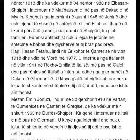
nëntor 1913 dhe ka vdekur më 04 nëntor 1988 në Elbasan-
Shqipëri, internuar në Mat’hausen e më pas në Dakao e në
Mynih. Kthehet nga internimi në gusht 1945 në Janinë dhe
nuk lejohet të shkojë në shtëpinë e tij në Filat se i thanë që
i kemi përzënë çamët, ndaj erdhi në Shqipëri, ku gjeti
familjen. Edhe si antifashist nuk u lejua të jetonte në
shtëpinë e babait dhe gjyshërve të tij braz pas brezi.
Hajri Hasan Fetahu, lindi në Grikohor të Çamërisë në vitin
1918 dhe vdiq në Vlorë më 1977. U internua nga italianët
në vitin 1941 në Rexho-Emilia të Italisë, më pas në Gajel
dhe pas rënies së Italisë u internua edhe nga gjermanët në
Dakao të Gjermanisë. U kthye gjallë fatmirësisht, por nuk u
lejua të shkonte në shtëpinë e tij në Çamëri, edhe pse ishte
antifashist.
Mezan Emin Jonuzi, lindur me 30 qershor 1910 në Varfanj
të Gumenicës në Çamëri të Greqisë, që ka vdekur më 4
shkurt 1963 në Durrës-Shqipëri. Ka qenë i internuar në Itali
e më pas në Gjermani. U kthye nga internimi dhe nuk u
lejua të shkonte në vendin e lindjes së tij edhe pse ishte
antifashist.