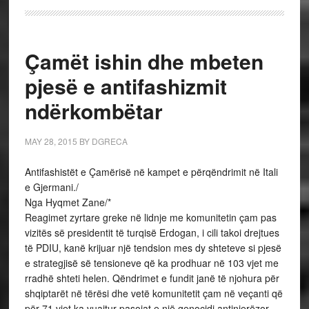
Çamët ishin dhe mbeten
pjesë e antifashizmit
ndërkombëtar
MAY 28, 2015
BY
DGRECA
Antifashistët e Çamërisë në kampet e përqëndrimit në Itali
e Gjermani./
Nga Hyqmet Zane/*
Reagimet zyrtare greke në lidnje me komunitetin çam pas
vizitës së presidentit të turqisë Erdogan, i cili takoi drejtues
të PDIU, kanë krijuar një tendsion mes dy shteteve si pjesë
e strategjisë së tensioneve që ka prodhuar në 103 vjet me
rradhë shteti helen. Qëndrimet e fundit janë të njohura për
shqiptarët në tërësi dhe vetë komunitetit çam në veçanti që
për 71 vjet ka vuajtur pasojat e një genocidi antinjerëzor