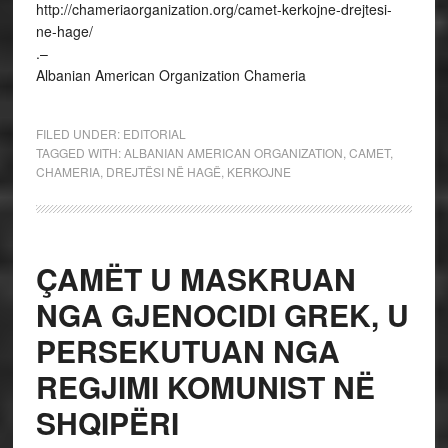
http://chameriaorganization.org/camet-kerkojne-drejtesi-
ne-hage/
.–
Albanian American Organization Chameria
FILED UNDER:
EDITORIAL
TAGGED WITH:
ALBANIAN AMERICAN ORGANIZATION
,
CAMET
,
CHAMERIA
,
DREJTËSI NË HAGË
,
KERKOJNE
ÇAMËT U MASKRUAN
NGA GJENOCIDI GREK, U
PERSEKUTUAN NGA
REGJIMI KOMUNIST NË
SHQIPËRI