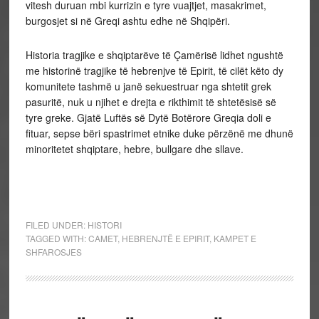
vitesh duruan mbi kurrizin e tyre vuajtjet, masakrimet,
burgosjet si në Greqi ashtu edhe në Shqipëri.
Historia tragjike e shqiptarëve të Çamërisë lidhet ngushtë
me historinë tragjike të hebrenjve të Epirit, të cilët këto dy
komunitete tashmë u janë sekuestruar nga shtetit grek
pasuritë, nuk u njihet e drejta e rikthimit të shtetësisë së
tyre greke. Gjatë Luftës së Dytë Botërore Greqia doli e
fituar, sepse bëri spastrimet etnike duke përzënë me dhunë
minoritetet shqiptare, hebre, bullgare dhe sllave.
FILED UNDER:
HISTORI
TAGGED WITH:
CAMET
,
HEBRENJTË E EPIRIT
,
KAMPET E
SHFAROSJES