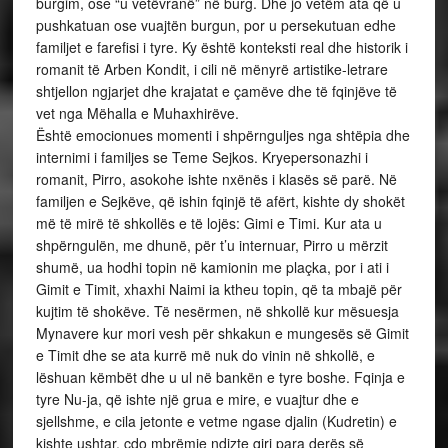
burgim, ose “u vetëvranë” në burg. Dhe jo vetëm ata që u
pushkatuan ose vuajtën burgun, por u persekutuan edhe
familjet e farefisi i tyre. Ky është konteksti real dhe historik i
romanit të Arben Kondit, i cili në mënyrë artistike-letrare
shtjellon ngjarjet dhe krajatat e çamëve dhe të fqinjëve të
vet nga Mëhalla e Muhaxhirëve.
Është emocionues momenti i shpërnguljes nga shtëpia dhe
internimi i familjes se Teme Sejkos. Kryepersonazhi i
romanit, Pirro, asokohe ishte nxënës i klasës së parë. Në
familjen e Sejkëve, që ishin fqinjë të afërt, kishte dy shokët
më të mirë të shkollës e të lojës: Gimi e Timi. Kur ata u
shpërngulën, me dhunë, për t’u internuar, Pirro u mërzit
shumë, ua hodhi topin në kamionin me plaçka, por i ati i
Gimit e Timit, xhaxhi Naimi ia ktheu topin, që ta mbajë për
kujtim të shokëve. Të nesërmen, në shkollë kur mësuesja
Mynavere kur mori vesh për shkakun e mungesës së Gimit
e Timit dhe se ata kurrë më nuk do vinin në shkollë, e
lëshuan këmbët dhe u ul në bankën e tyre boshe. Fqinja e
tyre Nu-ja, që ishte një grua e mire, e vuajtur dhe e
sjellshme, e cila jetonte e vetme ngase djalin (Kudretin) e
kishte ushtar, çdo mbrëmje ndizte qiri para derës së