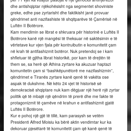
dhe antishqiptar njëkohësisht nga segmentet shoviniste
greke, edhe pse zyrtarisht dhe faktikisht janë provuar
qëndrimet anti nazifashiste të shqitparëve të Çamërisë në
Luftën II Botërore.
Kam mendimin se librat e shkruara për historinë e Luftës II
Botërore kanë një mangësi të theksuar në saktësimin e të
vërtetave kur vjen fjala për kontruibutin e komunitetit çam
në krah të antifashizmit botëror. Nuk pretendoj se i kam
shfletuar të gjitha librat historikë, por kam të drejtën të
them se, sa herë që Athina zyrtare ka akuzuar haptazi
komunitetin çam si “bashkëpunëtorë me nazifashizmin”,
qëndrimet e Tiranës zyrtare kanë qenë të vakëta ose
aspak të dukshme. Në këto 24 vjet të historisë së
demokracisë shqiptare nuk kam dëgjuar një herë një zyrtar
politik që të mbajë një qëndrim të prerë dhe me fakte të
protagonizmit të çamëve në krahun e antifashizmit gjatë
Luftës II Botërore.
Kur e pohoj një gjë të tillë, kam parasysh se vetëm
Presidenti Alfred Moisiu ka bërë aktin vendimtar kur ka
dekoruar pjesëtarë të komunitetit çam që kanë qenë të