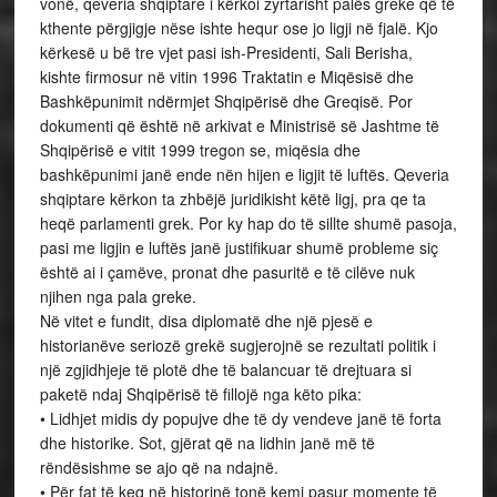
vonë, qeveria shqiptare i kërkoi zyrtarisht palës greke që të
kthente përgjigje nëse ishte hequr ose jo ligji në fjalë. Kjo
kërkesë u bë tre vjet pasi ish-Presidenti, Sali Berisha,
kishte firmosur në vitin 1996 Traktatin e Miqësisë dhe
Bashkëpunimit ndërmjet Shqipërisë dhe Greqisë. Por
dokumenti që është në arkivat e Ministrisë së Jashtme të
Shqipërisë e vitit 1999 tregon se, miqësia dhe
bashkëpunimi janë ende nën hijen e ligjit të luftës. Qeveria
shqiptare kërkon ta zhbëjë juridikisht këtë ligj, pra qe ta
heqë parlamenti grek. Por ky hap do të sillte shumë pasoja,
pasi me ligjin e luftës janë justifikuar shumë probleme siç
është ai i çamëve, pronat dhe pasuritë e të cilëve nuk
njihen nga pala greke.
Në vitet e fundit, disa diplomatë dhe një pjesë e
historianëve seriozë grekë sugjerojnë se rezultati politik i
një zgjidhjeje të plotë dhe të balancuar të drejtuara si
paketë ndaj Shqipërisë të fillojë nga këto pika:
• Lidhjet midis dy popujve dhe të dy vendeve janë të forta
dhe historike. Sot, gjërat që na lidhin janë më të
rëndësishme se ajo që na ndajnë.
• Për fat të keq në historinë tonë kemi pasur momente të