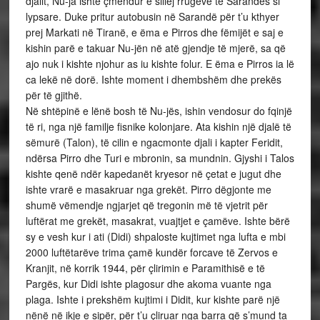
djalit, Nu-ja ishte çmendur e sillej rrugëve të Sarandës si
lypsare. Duke pritur autobusin në Sarandë për t’u kthyer
prej Markati në Tiranë, e ëma e Pirros dhe fëmijët e saj e
kishin parë e takuar Nu-jën në atë gjendje të mjerë, sa që
ajo nuk i kishte njohur as iu kishte folur. E ëma e Pirros ia lë
ca lekë në dorë. Ishte moment i dhembshëm dhe prekës
për të gjithë.
Në shtëpinë e lënë bosh të Nu-jës, ishin vendosur do fqinjë
të ri, nga një familje fisnike kolonjare. Ata kishin një djalë të
sëmurë (Talon), të cilin e ngacmonte djali i kapter Feridit,
ndërsa Pirro dhe Turi e mbronin, sa mundnin. Gjyshi i Talos
kishte qenë ndër kapedanët kryesor në çetat e jugut dhe
ishte vrarë e masakruar nga grekët. Pirro dëgjonte me
shumë vëmendje ngjarjet që tregonin më të vjetrit për
luftërat me grekët, masakrat, vuajtjet e çamëve. Ishte bërë
sy e vesh kur i ati (Didi) shpaloste kujtimet nga lufta e mbi
2000 luftëtarëve trima çamë kundër forcave të Zervos e
Kranjit, në korrik 1944, për çlirimin e Paramithisë e të
Pargës, kur Didi ishte plagosur dhe akoma vuante nga
plaga. Ishte i prekshëm kujtimi i Didit, kur kishte parë një
nënë në ikje e sipër, për t’u çliruar nga barra që s’mund ta