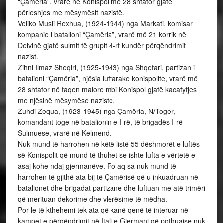
“Çamëria”, vrarë në Konispol më 28 shtator gjatë
përleshjes me mësymësit nazistë.
Veliko Musli Rexhua, (1924-1944) nga Markati, komisar
kompanie i batalioni “Çamëria”, vrarë më 21 korrik në
Delvinë gjatë sulmit të grupit 4-rt kundër përqëndrimit
nazist.
Zihni Ilmaz Sheqiri, (1925-1943) nga Shqefari, partizan i
batalioni “Çamëria”, njësia luftarake konispolite, vrarë më
28 shtator në faqen malore mbi Konispol gjatë kacafytjes
me njësinë mësymëse naziste.
Zuhdi Zequa, (1923-1945) nga Çamëria, N/Toger,
komandant toge në batalionin e I-rë, të brigadës I-rë
Sulmuese, vrarë në Kelmend.
Nuk mund të harrohen në këtë listë 55 dëshmorët e luftës
së Konispolit që mund të thuhet se ishte lufta e vërtetë e
asaj kohe ndaj gjermanëve. Po aq sa nuk mund të
harrohen të gjithë ata bij të Çamërisë që u inkuadruan në
batalionet dhe brigadat partizane dhe luftuan me atë trimëri
që merituan dekorime dhe vlerësime të mëdha.
Por le të kthehemi tek ata që kanë qenë të interuar në
kampet e përqëndrimit në Itali e Gjermani që pothuajse nuk