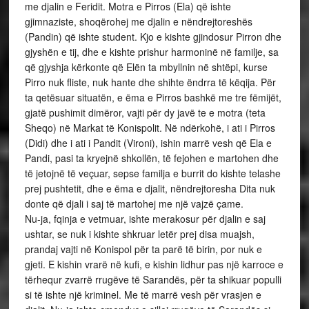
me djalin e Feridit. Motra e Pirros (Ela) që ishte
gjimnaziste, shoqërohej me djalin e nëndrejtoreshës
(Pandin) që ishte student. Kjo e kishte gjindosur Pirron dhe
gjyshën e tij, dhe e kishte prishur harmoninë në familje, sa
që gjyshja kërkonte që Elën ta mbyllnin në shtëpi, kurse
Pirro nuk fliste, nuk hante dhe shihte ëndrra të këqija. Për
ta qetësuar situatën, e ëma e Pirros bashkë me tre fëmijët,
gjatë pushimit dimëror, vajti për dy javë te e motra (teta
Sheqo) në Markat të Konispolit. Në ndërkohë, i ati i Pirros
(Didi) dhe i ati i Pandit (Vironi), ishin marrë vesh që Ela e
Pandi, pasi ta kryejnë shkollën, të fejohen e martohen dhe
të jetojnë të veçuar, sepse familja e burrit do kishte telashe
prej pushtetit, dhe e ëma e djalit, nëndrejtoresha Dita nuk
donte që djali i saj të martohej me një vajzë çame.
Nu-ja, fqinja e vetmuar, ishte merakosur për djalin e saj
ushtar, se nuk i kishte shkruar letër prej disa muajsh,
prandaj vajti në Konispol për ta parë të birin, por nuk e
gjeti. E kishin vrarë në kufi, e kishin lidhur pas një karroce e
tërhequr zvarrë rrugëve të Sarandës, për ta shikuar populli
si të ishte një kriminel. Me të marrë vesh për vrasjen e