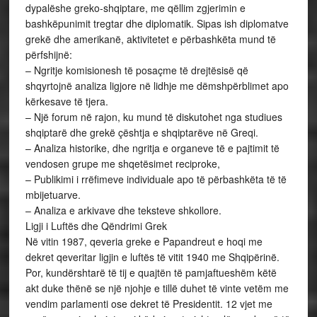
dypalëshe greko-shqiptare, me qëllim zgjerimin e
bashkëpunimit tregtar dhe diplomatik. Sipas ish diplomatve
grekë dhe amerikanë, aktivitetet e përbashkëta mund të
përfshijnë:
– Ngritje komisionesh të posaçme të drejtësisë që
shqyrtojnë analiza ligjore në lidhje me dëmshpërblimet apo
kërkesave të tjera.
– Një forum në rajon, ku mund të diskutohet nga studiues
shqiptarë dhe grekë çështja e shqiptarëve në Greqi.
– Analiza historike, dhe ngritja e organeve të e pajtimit të
vendosen grupe me shqetësimet reciproke,
– Publikimi i rrëfimeve individuale apo të përbashkëta të të
mbijetuarve.
– Analiza e arkivave dhe teksteve shkollore.
Ligji i Luftës dhe Qëndrimi Grek
Në vitin 1987, qeveria greke e Papandreut e hoqi me
dekret qeveritar ligjin e luftës të vitit 1940 me Shqipërinë.
Por, kundërshtarë të tij e quajtën të pamjaftueshëm këtë
akt duke thënë se një njohje e tillë duhet të vinte vetëm me
vendim parlamenti ose dekret të Presidentit. 12 vjet me