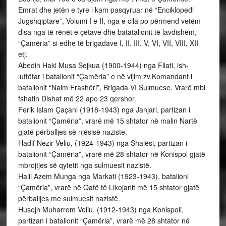
Emrat dhe jetën e tyre i kam pasqyruar në “Enciklopedi
Jugshqiptare”, Volumi I e II, nga e cila po përmend vetëm
disa nga të rënët e çetave dhe batatalionit të lavdishëm,
“Çamëria” si edhe të brigadave I, II. III. V, VI, VII, VIII, XII
etj.
Abedin Haki Musa Sejkua (1900-1944) nga Filati, ish-
luftëtar i batalionit “Çamëria” e në vijim zv.Komandant i
batalionit “Naim Frashëri”, Brigada VI Sulmuese. Vrarë mbi
fshatin Dishat më 22 apo 23 qershor.
Ferik Islam Çaçani (1918-1943) nga Janjari, partizan i
batalionit “Çamëria”, vrarë më 15 shtator në malin Nartë
gjatë përballjes së njësisë naziste.
Hadif Nezir Veliu, (1924-1943) nga Shalësi, partizan i
batalionit “Çamëria”, vrarë më 28 shtator në Konispol gjatë
mbrojtjes së qytetit nga sulmuesit nazistë.
Halil Azem Munga nga Markati (1923-1943), batalioni
“Çamëria”, vrarë në Qafë të Likojanit më 15 shtator gjatë
përballjes me sulmuesit nazistë.
Husejn Muharrem Veliu, (1912-1943) nga Konispoli,
partizan i batalionit “Çamëria”, vrarë më 28 shtator në