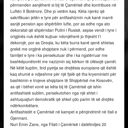
përmenden asnjëherë si bij të Çamërisë dhe kontribues në
Luftën II Botërore. Dhe jo vetëm kaq. Këta njerëz që
sakrifikuan jetën e tyre për antifashizmin nuk kanë marrë
asnjë pension apo shpërblim lufte, por as edhe nga ato
dekoratat që shpërndan Putini i Rusisë, sepse vendi i tyre i
origjinës nuk është kujtuar ndonjëherë jo thjesht t’i
dekorojë, por as Greqia, ku këta burra kanë qenë shtetas
grekë me orgjinë shqiptare nuk i përmend, por edhe
familjet e tyre i ka persekutuar dhe i ka ngatërruar me
bashkëpunëtorët me nazizmin siç kërkon të cilësojë çamët.
Në këtë kuptim, lind pyetja se drejtësia europiane që është
kaq shumë e ndjeshme për një fjalë që tha kryeministri për
bashkimin e trojeve shqiptare të Shqipërisë me Kosovën,
as që i bëhet vonë se këta bij të Çamërisë që ishin
antifashistë sublim, persekutohen nga një shtet i
ashtuquajturi demokratik që shkel çdo parim të së drejtës
ndërkombëtare.
Antifashistët e Çamërisë në kampet e përqindrimit në Itali e
Gjermani.
Nuri Emin Zane, nga Filati i Çamërisë i datëlindjes 20