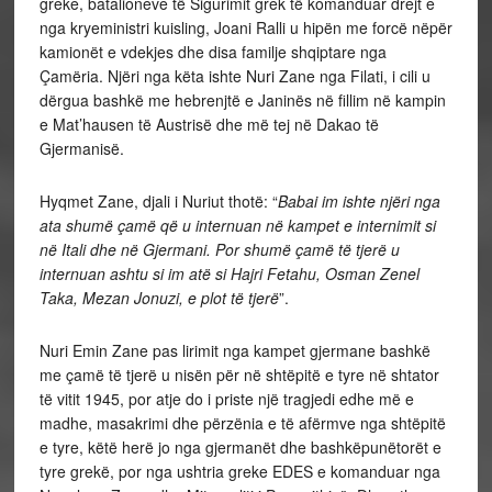
greke, batalioneve të Sigurimit grek të komanduar drejt e
nga kryeministri kuisling, Joani Ralli u hipën me forcë nëpër
kamionët e vdekjes dhe disa familje shqiptare nga
Çamëria. Njëri nga këta ishte Nuri Zane nga Filati, i cili u
dërgua bashkë me hebrenjtë e Janinës në fillim në kampin
e Mat’hausen të Austrisë dhe më tej në Dakao të
Gjermanisë.
Hyqmet Zane, djali i Nuriut thotë: “
Babai im ishte njëri nga
ata shumë çamë që u internuan në kampet e internimit si
në Itali dhe në Gjermani. Por shumë çamë të tjerë u
internuan ashtu si im atë si Hajri Fetahu, Osman Zenel
Taka, Mezan Jonuzi, e plot të tjerë
”.
Nuri Emin Zane pas lirimit nga kampet gjermane bashkë
me çamë të tjerë u nisën për në shtëpitë e tyre në shtator
të vitit 1945, por atje do i priste një tragjedi edhe më e
madhe, masakrimi dhe përzënia e të afërmve nga shtëpitë
e tyre, këtë herë jo nga gjermanët dhe bashkëpunëtorët e
tyre grekë, por nga ushtria greke EDES e komanduar nga