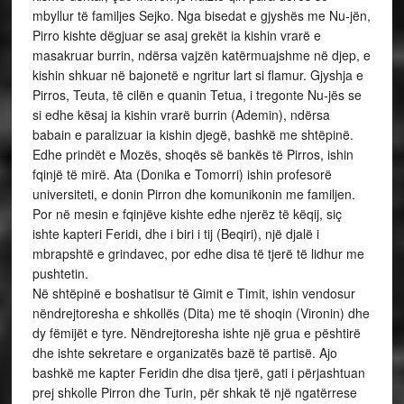
mbyllur të familjes Sejko. Nga bisedat e gjyshës me Nu-jën,
Pirro kishte dëgjuar se asaj grekët ia kishin vrarë e
masakruar burrin, ndërsa vajzën katërmuajshme në djep, e
kishin shkuar në bajonetë e ngritur lart si flamur. Gjyshja e
Pirros, Teuta, të cilën e quanin Tetua, i tregonte Nu-jës se
si edhe kësaj ia kishin vrarë burrin (Ademin), ndërsa
babain e paralizuar ia kishin djegë, bashkë me shtëpinë.
Edhe prindët e Mozës, shoqës së bankës të Pirros, ishin
fqinjë të mirë. Ata (Donika e Tomorri) ishin profesorë
universiteti, e donin Pirron dhe komunikonin me familjen.
Por në mesin e fqinjëve kishte edhe njerëz të këqij, siç
ishte kapteri Feridi, dhe i biri i tij (Beqiri), një djalë i
mbrapshtë e grindavec, por edhe disa të tjerë të lidhur me
pushtetin.
Në shtëpinë e boshatisur të Gimit e Timit, ishin vendosur
nëndrejtoresha e shkollës (Dita) me të shoqin (Vironin) dhe
dy fëmijët e tyre. Nëndrejtoresha ishte një grua e pështirë
dhe ishte sekretare e organizatës bazë të partisë. Ajo
bashkë me kapter Feridin dhe disa tjerë, gati i përjashtuan
prej shkolle Pirron dhe Turin, për shkak të një ngatërrese