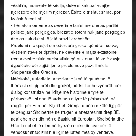
vështira, momente të këqija, duke shkaktuar vuajtje
njerëzore dhe mjerim njerëzor. Është e trishtueshme, por
ky është realiteti.
• Për ato momente as qeveria e tanishme dhe as partitë
politike janë përgjegjës, brezat e sotëm nuk janë përgjegjës
dhe as nuk duhet të jetë brezi i ardhshëm.
Problemi me qasjet e moderuara greke, qëndron se veç
ekstremistëve të djathtë, në qeveritë e majta ekzistojnë
rryma ekstremiste nacionaliste që nuk duan të ketë qasje
dypalëshe për zgjidhjen e problemeve pezull midis
Shqipërisë dhe Greqisë.
Ndërkohë, autoritetet amerikane janë të gatshme të
thërrasin shqiptarët dhe grekët, përfshi edhe zyrtarët, për
dialog konstruktiv në lidhje me historinë e tyre të
përbashkët, si dhe të ardhmen e tyre të përbashkët në
rrugën për Europë. Siç dihet, Greqia e përdor këtë ligj për
të penguar Shqipërinë në rrugën e anëtarësimit drejt BE,
ndaj dhe me ndihmën e Bashkimit Europian, Shqipëria dhe
Greqia duhet të ulen në tryezën e bisedimeve për të
vendosur shfuqizimin e ligjit të luftës mes dy vendeve.