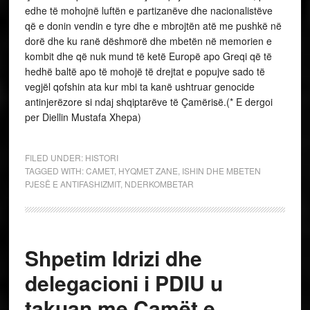
edhe të mohojnë luftën e partizanëve dhe nacionalistëve
që e donin vendin e tyre dhe e mbrojtën atë me pushkë në
dorë dhe ku ranë dëshmorë dhe mbetën në memorien e
kombit dhe që nuk mund të ketë Europë apo Greqi që të
hedhë baltë apo të mohojë të drejtat e popujve sado të
vegjël qofshin ata kur mbi ta kanë ushtruar genocide
antinjerëzore si ndaj shqiptarëve të Çamërisë.(* E dergoi
per Diellin Mustafa Xhepa)
FILED UNDER:
HISTORI
TAGGED WITH:
CAMET
,
HYQMET ZANE
,
ISHIN DHE MBETEN
PJESË E ANTIFASHIZMIT
,
NDERKOMBETAR
Shpetim Idrizi dhe
delegacioni i PDIU u
takuan me Çamët e