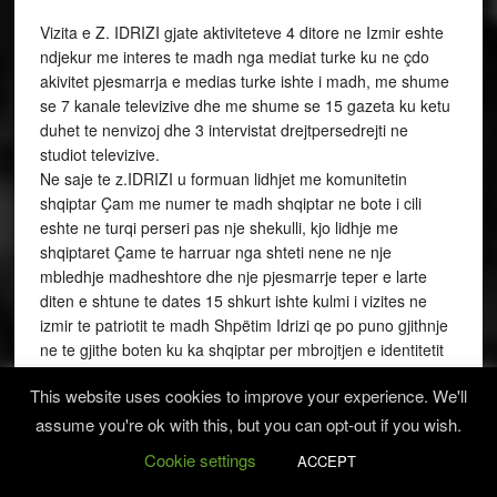
Vizita e Z. IDRIZI gjate aktiviteteve 4 ditore ne Izmir eshte
ndjekur me interes te madh nga mediat turke ku ne çdo
akivitet pjesmarrja e medias turke ishte i madh, me shume
se 7 kanale televizive dhe me shume se 15 gazeta ku ketu
duhet te nenvizoj dhe 3 intervistat drejtpersedrejti ne
studiot televizive.
Ne saje te z.IDRIZI u formuan lidhjet me komunitetin
shqiptar Çam me numer te madh shqiptar ne bote i cili
eshte ne turqi perseri pas nje shekulli, kjo lidhje me
shqiptaret Çame te harruar nga shteti nene ne nje
mbledhje madheshtore dhe nje pjesmarrje teper e larte
diten e shtune te dates 15 shkurt ishte kulmi i vizites ne
izmir te patriotit te madh Shpëtim Idrizi qe po puno gjithnje
ne te gjithe boten ku ka shqiptar per mbrojtjen e identitetit
shqiptar dhe te drejtave te tyre.(BS)
This website uses cookies to improve your experience. We'll
assume you're ok with this, but you can opt-out if you wish.
FILED UNDER:
FEATURED
Cookie settings
TAGGED WITH:
CAMET
,
PDIU
,
SHPETIM IDRIZI
ACCEPT
,
TURQI