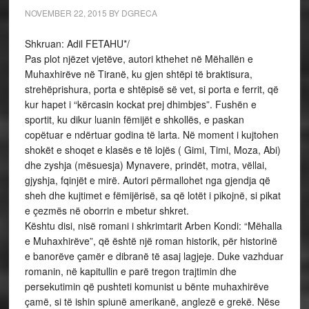
NOVEMBER 22, 2015
BY
DGRECA
Shkruan: Adil FETAHU*/
Pas plot njëzet vjetëve, autori kthehet në Mëhallën e
Muhaxhirëve në Tiranë, ku gjen shtëpi të braktisura,
strehëprishura, porta e shtëpisë së vet, si porta e ferrit, që
kur hapet i “kërcasin kockat prej dhimbjes”. Fushën e
sportit, ku dikur luanin fëmijët e shkollës, e paskan
copëtuar e ndërtuar godina të larta. Në moment i kujtohen
shokët e shoqet e klasës e të lojës ( Gimi, Timi, Moza, Abi)
dhe zyshja (mësuesja) Mynavere, prindët, motra, vëllai,
gjyshja, fqinjët e mirë. Autori përmallohet nga gjendja që
sheh dhe kujtimet e fëmijërisë, sa që lotët i pikojnë, si pikat
e çezmës në oborrin e mbetur shkret.
Kështu disi, nisë romani i shkrimtarit Arben Kondi: “Mëhalla
e Muhaxhirëve”, që është një roman historik, për historinë
e banorëve çamër e dibranë të asaj lagjeje. Duke vazhduar
romanin, në kapitullin e parë tregon trajtimin dhe
persekutimin që pushteti komunist u bënte muhaxhirëve
çamë, si të ishin spiunë amerikanë, anglezë e grekë. Nëse