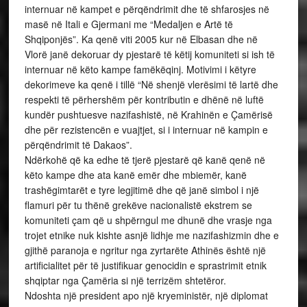
internuar në kampet e përqëndrimit dhe të shfarosjes në
masë në Itali e Gjermani me “Medaljen e Artë të
Shqiponjës”. Ka qenë viti 2005 kur në Elbasan dhe në
Vlorë janë dekoruar dy pjestarë të këtij komuniteti si ish të
internuar në këto kampe famëkëqinj. Motivimi i këtyre
dekorimeve ka qenë i tillë “Në shenjë vlerësimi të lartë dhe
respekti të përhershëm për kontributin e dhënë në luftë
kundër pushtuesve nazifashistë, në Krahinën e Çamërisë
dhe për rezistencën e vuajtjet, si i internuar në kampin e
përqëndrimit të Dakaos”.
Ndërkohë që ka edhe të tjerë pjestarë që kanë qenë në
këto kampe dhe ata kanë emër dhe mbiemër, kanë
trashëgimtarët e tyre legjitimë dhe që janë simbol i një
flamuri për tu thënë grekëve nacionalistë ekstrem se
komuniteti çam që u shpërngul me dhunë dhe vrasje nga
trojet etnike nuk kishte asnjë lidhje me nazifashizmin dhe e
gjithë paranoja e ngritur nga zyrtarëte Athinës është një
artificialitet për të justifikuar genocidin e sprastrimit etnik
shqiptar nga Çamëria si një terrizëm shtetëror.
Ndoshta një president apo një kryeministër, një diplomat