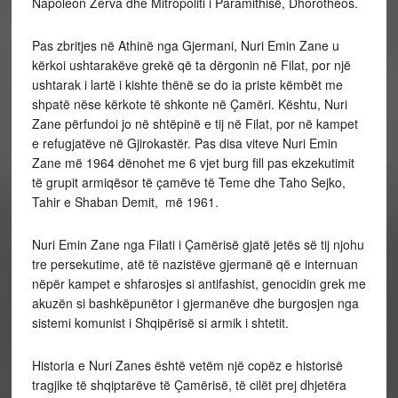
Napoleon Zerva dhe Mitropoliti i Paramithisë, Dhorotheos.
Pas zbritjes në Athinë nga Gjermani, Nuri Emin Zane u
kërkoi ushtarakëve grekë që ta dërgonin në Filat, por një
ushtarak i lartë i kishte thënë se do ia priste këmbët me
shpatë nëse kërkote të shkonte në Çamëri. Kështu, Nuri
Zane përfundoi jo në shtëpinë e tij në Filat, por në kampet
e refugjatëve në Gjirokastër. Pas disa viteve Nuri Emin
Zane më 1964 dënohet me 6 vjet burg fill pas ekzekutimit
të grupit armiqësor të çamëve të Teme dhe Taho Sejko,
Tahir e Shaban Demit, më 1961.
Nuri Emin Zane nga Filati i Çamërisë gjatë jetës së tij njohu
tre persekutime, atë të nazistëve gjermanë që e internuan
nëpër kampet e shfarosjes si antifashist, genocidin grek me
akuzën si bashkëpunëtor i gjermanëve dhe burgosjen nga
sistemi komunist i Shqipërisë si armik i shtetit.
Historia e Nuri Zanes është vetëm një copëz e historisë
tragjike të shqiptarëve të Çamërisë, të cilët prej dhjetëra