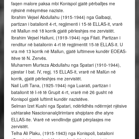
faqen malore paksa mbi Konispol gjatë përballjes me
njësinë mësymëse naziste.
Ibrahim Vejsel Abdullahu (1915-1944) nga Galbaqi,
partizan i batalionit 4-rt, regjimenti i 15-të ELLAS-it, vrarë
në Mallun më 18 korrik gjatë përleshjes me zervistët.
Ibrahim Vejsel Halluni, (1919-1944) nga Filati. Partizan i
renditur në batalionin 4-rt të regjimentit 15-të ELLAS-it. U
vra më 13 korrik në Mallun, gjatë luftimeve kundër EOEAS-
itëve të N. Zervës.
Muharrem Murteza Abdullahu nga Spatari (1910-1944),
pjestar I bat. IV, regj. 15 ELLAS-it, vrarë në Mallùn në
korrik, gjatë përleshjes me zervistët.
Nail Lutfi Tana, (1925-1944) nga Luarati, partizan i
batalionit të I-rë të Grupit 4-rt, vrarë më 26 gusht në
Konispol gjatë luftimit kundër nazistëve.
Selman Izet Kushi nga Spatari, ndërlidhës ndërmjet njësive
ushtarake Nascionanalçlirimtare shqiptare dhe atyre
ELLAS-ite. Vrarë në vendlindje gjatë përplasjes me
zervistët.
Telha Ali Plaku, (1915-1943) nga Konispoli, batalioni