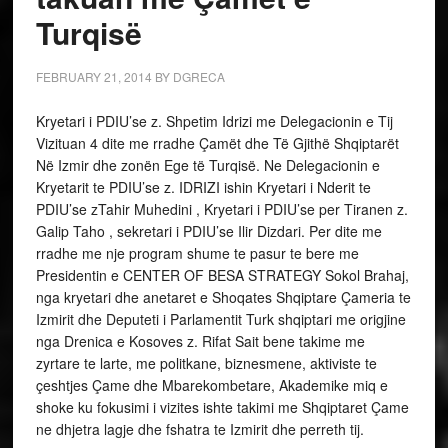
Turqisë
FEBRUARY 21, 2014
BY
DGRECA
Kryetari i PDIU’se z. Shpetim Idrizi me Delegacionin e Tij
Vizituan 4 dite me rradhe Çamët dhe Të Gjithë Shqiptarët
Në Izmir dhe zonën Ege të Turqisë. Ne Delegacionin e
Kryetarit te PDIU’se z. IDRIZI ishin Kryetari i Nderit te
PDIU’se zTahir Muhedini , Kryetari i PDIU’se per Tiranen z.
Galip Taho , sekretari i PDIU’se Ilir Dizdari. Per dite me
rradhe me nje program shume te pasur te bere me
Presidentin e CENTER OF BESA STRATEGY Sokol Brahaj,
nga kryetari dhe anetaret e Shoqates Shqiptare Çameria te
Izmirit dhe Deputeti i Parlamentit Turk shqiptari me origjine
nga Drenica e Kosoves z. Rifat Sait bene takime me
zyrtare te larte, me politkane, biznesmene, aktiviste te
çeshtjes Çame dhe Mbarekombetare, Akademike miq e
shoke ku fokusimi i vizites ishte takimi me Shqiptaret Çame
ne dhjetra lagje dhe fshatra te Izmirit dhe perreth tij.