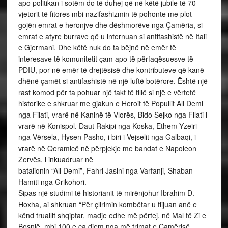
apo politikan i sotëm do të duhej që në këtë jubile të 70
vjetorit të fitores mbi nazifashizmin të pohonte me plot
gojën emrat e heronjve dhe dëshmorëve nga Çamëria, si
emrat e atyre burrave që u internuan si antifashistë në Itali
e Gjermani. Dhe këtë nuk do ta bëjnë në emër të
interesave të komunitetit çam apo të përfaqësuesve të
PDIU, por në emër të drejtësisë dhe kontributeve që kanë
dhënë çamët si antifashistë në një luftë botërore. Është një
rast komod për ta pohuar një fakt të tillë si një e vërtetë
historike e shkruar me gjakun e Heroit të Popullit Ali Demi
nga Filati, vrarë në Kaninë të Vlorës, Bido Sejko nga Filati i
vrarë në Konispol. Daut Rakipi nga Koska, Ethem Yzeiri
nga Vërsela, Hysen Pasho, i biri i Vejselit nga Galbaqi, i
vrarë në Qeramicë në përpjekje me bandat e Napoleon
Zervës, i inkuadruar në
batalionin “Ali Demi”, Fahri Jasini nga Varfanji, Shaban
Hamiti nga Grikohori.
Sipas një studimi të historianit të mirënjohur Ibrahim D.
Hoxha, ai shkruan “Për çlirimin kombëtar u flijuan anë e
kënd truallit shqiptar, madje edhe më përtej, në Mal të Zi e
Bosnjë, mbi 100 e ca djem nga më trimat e Çamërisë.