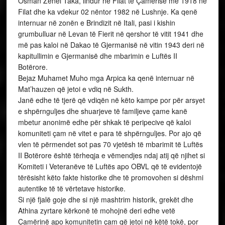
Osman Zenel Taka, lindur në Filat të Çamërisë më 1918 në
Filat dhe ka vdekur 02 nëntor 1982 në Lushnje. Ka qenë
internuar në zonën e Brindizit në Itali, pasi i kishin
grumbulluar në Levan të Fierit në qershor të vitit 1941 dhe
më pas kaloi në Dakao të Gjermanisë në vitin 1943 deri në
kapitullimin e Gjermanisë dhe mbarimin e Luftës II
Botërore.
Bejaz Muhamet Muho mga Arpica ka qenë internuar në
Mat’hauzen që jetoi e vdiq në Sukth.
Janë edhe të tjerë që vdiqën në këto kampe por për arsyet
e shpërnguljes dhe shuarjeve të familjeve çame kanë
mbetur anonimë edhe për shkak të peripecive që kaloi
komuniteti çam në vitet e para të shpërnguljes. Por ajo që
vlen të përmendet sot pas 70 vjetësh të mbarimit të Luftës
II Botërore është tërheqja e vëmendjes ndaj atij që njihet si
Komiteti i Veteranëve të Luftës apo OBVL që të evidentojë
tërësisht këto fakte historike dhe të promovohen si dëshmi
autentike të të vërtetave historike.
Si një fjalë goje dhe si një mashtrim historik, grekët dhe
Athina zyrtare kërkonë të mohojnë deri edhe vetë
Çamërinë apo komunitetin çam që jetoi në këtë tokë, por