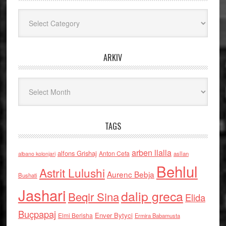
Kategoritë
ARKIV
Arkiv
TAGS
arben llalla
alfons Grishaj
Anton Cefa
asllan
albano kolonjari
Behlul
Astrit Lulushi
Aurenc Bebja
Bushati
Jashari
dalip greca
Beqir Sina
Elida
Buçpapaj
Enver Bytyci
Elmi Berisha
Ermira Babamusta