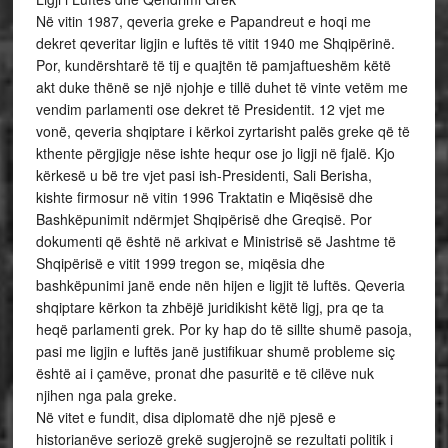
Në vitin 1987, qeveria greke e Papandreut e hoqi me
dekret qeveritar ligjin e luftës të vitit 1940 me Shqipërinë.
Por, kundërshtarë të tij e quajtën të pamjaftueshëm këtë
akt duke thënë se një njohje e tillë duhet të vinte vetëm me
vendim parlamenti ose dekret të Presidentit. 12 vjet me
vonë, qeveria shqiptare i kërkoi zyrtarisht palës greke që të
kthente përgjigje nëse ishte hequr ose jo ligji në fjalë. Kjo
kërkesë u bë tre vjet pasi ish-Presidenti, Sali Berisha,
kishte firmosur në vitin 1996 Traktatin e Miqësisë dhe
Bashkëpunimit ndërmjet Shqipërisë dhe Greqisë. Por
dokumenti që është në arkivat e Ministrisë së Jashtme të
Shqipërisë e vitit 1999 tregon se, miqësia dhe
bashkëpunimi janë ende nën hijen e ligjit të luftës. Qeveria
shqiptare kërkon ta zhbëjë juridikisht këtë ligj, pra qe ta
heqë parlamenti grek. Por ky hap do të sillte shumë pasoja,
pasi me ligjin e luftës janë justifikuar shumë probleme siç
është ai i çamëve, pronat dhe pasuritë e të cilëve nuk
njihen nga pala greke.
Në vitet e fundit, disa diplomatë dhe një pjesë e
historianëve seriozë grekë sugjerojnë se rezultati politik i