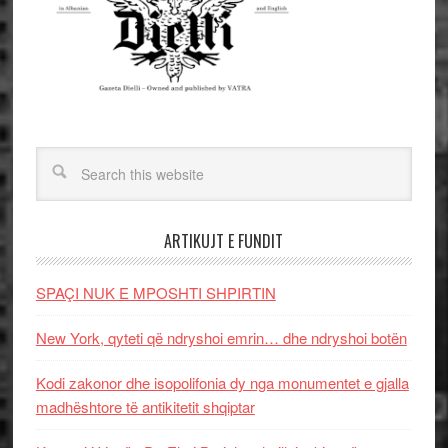
ARTIKUJT E FUNDIT
SPAÇI NUK E MPOSHTI SHPIRTIN
New York, qyteti që ndryshoi emrin… dhe ndryshoi botën
Kodi zakonor dhe isopolifonia dy nga monumentet e gjalla
madhështore të antikitetit shqiptar