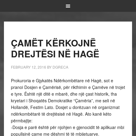
ÇAMËT KËRKOJNË
DREJTËSI NË HAGË
FEBRUARY 12, 2016
BY
DGRECA
Prokuroria e Gjykatës Ndërkombëtare në Hagë, sot e
pranoi Dosjen e Çamërisë, për rikthimin e Çamëve në trojet
e tyre. Është një ditë e mbarë, dhe një çast historik, tha
kryetari i Shoqatës Demokratike “Çamëria”, me seli në
Hollandë, Festim Lato. Dosjet u dorëzuan në organizmat
ndërkombëtarë të drejtësisë në Hagë. Ato kanë këto
përmbajtje:
-Dosja e parë është për njohjen e gjenocidit të aplikuar mbi
popullsinë çame me dëshmi të të mbijetuarve.