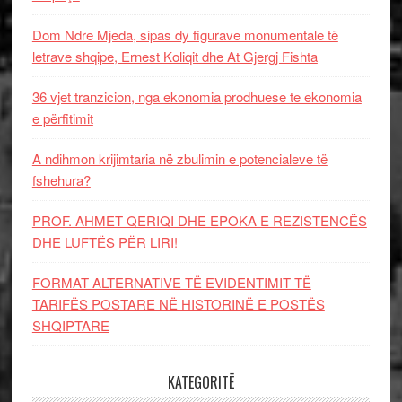
Dom Ndre Mjeda, sipas dy figurave monumentale të
letrave shqipe, Ernest Koliqit dhe At Gjergj Fishta
36 vjet tranzicion, nga ekonomia prodhuese te ekonomia
e përfitimit
A ndihmon krijimtaria në zbulimin e potencialeve të
fshehura?
PROF. AHMET QERIQI DHE EPOKA E REZISTENCЁS
DHE LUFTЁS PЁR LIRI!
FORMAT ALTERNATIVE TË EVIDENTIMIT TË
TARIFËS POSTARE NË HISTORINË E POSTËS
SHQIPTARE
KATEGORITË