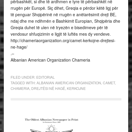
përbashkët, si dhe të ardhmen e tyre të përbashkët në
rrugën për Europë. Siç dihet, Greqia e përdor këtë ligj për
të penguar Shqipërinë në rrugën e anëtarësimit drejt BE,
ndaj dhe me ndihmën e Bashkimit Europian, Shqipëria dhe
Greqia duhet të ulen në tryezën e bisedimeve për të
vendosur shfuqizimin e ligjit të luftës mes dy vendeve.
http://chameriaorganization.org/camet-kerkojne-drejtesi-
ne-hage/
.–
Albanian American Organization Chameria
FILED UNDER:
EDITORIAL
TAGGED WITH:
ALBANIAN AMERICAN ORGANIZATION
,
CAMET
,
CHAMERIA
,
DREJTËSI NË HAGË
,
KERKOJNE