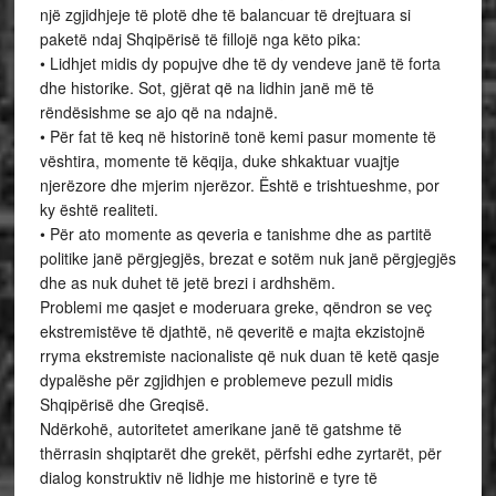
një zgjidhjeje të plotë dhe të balancuar të drejtuara si
paketë ndaj Shqipërisë të fillojë nga këto pika:
• Lidhjet midis dy popujve dhe të dy vendeve janë të forta
dhe historike. Sot, gjërat që na lidhin janë më të
rëndësishme se ajo që na ndajnë.
• Për fat të keq në historinë tonë kemi pasur momente të
vështira, momente të këqija, duke shkaktuar vuajtje
njerëzore dhe mjerim njerëzor. Është e trishtueshme, por
ky është realiteti.
• Për ato momente as qeveria e tanishme dhe as partitë
politike janë përgjegjës, brezat e sotëm nuk janë përgjegjës
dhe as nuk duhet të jetë brezi i ardhshëm.
Problemi me qasjet e moderuara greke, qëndron se veç
ekstremistëve të djathtë, në qeveritë e majta ekzistojnë
rryma ekstremiste nacionaliste që nuk duan të ketë qasje
dypalëshe për zgjidhjen e problemeve pezull midis
Shqipërisë dhe Greqisë.
Ndërkohë, autoritetet amerikane janë të gatshme të
thërrasin shqiptarët dhe grekët, përfshi edhe zyrtarët, për
dialog konstruktiv në lidhje me historinë e tyre të