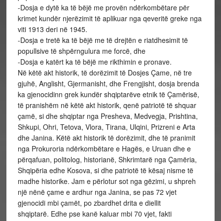
-Dosja e dytë ka të bëjë me provën ndërkombëtare për
krimet kundër njerëzimit të aplikuar nga qeveritë greke nga
viti 1913 deri në 1945.
-Dosja e tretë ka të bëjë me të drejtën e riatdhesimit të
popullsive të shpërngulura me forcë, dhe
-Dosja e katërt ka të bëjë me rikthimin e pronave.
Në këtë akt historik, të dorëzimit të Dosjes Çame, në tre
gjuhë, Anglisht, Gjermanisht, dhe Frengjisht, dosja brenda
ka gjenocidinn grek kundër shqiptarëve etnik të Çamërisë,
të pranishëm në këtë akt historik, qenë patriotë të shquar
çamë, si dhe shqiptar nga Presheva, Medvegja, Prishtina,
Shkupi, Ohri, Tetova, Vlora, Tirana, Ulqini, Prizreni e Arta
dhe Janina. Këtë akt historik të dorëzimit, dhe të pranimit
nga Prokuroria ndërkombëtare e Hagës, e Uruan dhe e
përqafuan, politolog, historianë, Shkrimtarë nga Çamëria,
Shqipëria edhe Kosova, si dhe patriotë të kësaj nisme të
madhe historike. Jam e përlotur sot nga gëzimi, u shpreh
një nënë çame e ardhur nga Janina, se pas 72 vjet
gjenocidi mbi çamët, po zbardhet drita e diellit
shqiptarë. Edhe pse kanë kaluar mbi 70 vjet, fakti