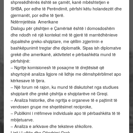
shpresëdhënës është se çamët, kanë mbështetjen e
SHBA, por edhe të Perëndimit, përfshi këtu holandezët dhe
gjermanët, por edhe të tjerë.
Ndërmjetësia Amerikane
Dialogu për çështjen e Çamërisë është i domosdoshëm
dhe ndodh në një kontekst më të gjerë të marrëdhënieve
dypalëshe greko-shqiptare, me qëllim zgjerimin e
bashkëpunimit tregtar dhe diplomatik. Sipas ish diplomatve
grekë dhe amerikanë, aktivitetet e përbashkëta mund të
përfshijnë:
– Ngritje komisionesh të posaçme të drejtësisë që
shqyrtojnë analiza ligjore në lidhje me dëmshpërblimet apo
kërkesave të tjera.
– Një forum në rajon, ku mund të diskutohet nga studiues
shqiptarë dhe grekë çështja e shqiptarëve në Greqi.
– Analiza historike, dhe ngritja e organeve të e pajtimit të
vendosen grupe me shqetësimet reciproke,
– Publikimi i rrëfimeve individuale apo të përbashkëta të të
mbijetuarve.
– Analiza e arkivave dhe teksteve shkollore.
Ligji i Luftës dhe Qëndrimi Grek