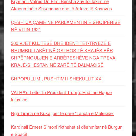
Kryetari i Vatrës Dr. Elmi Berisha zhvilloi takim në
Akademinë e Shkencave dhe të Arteve të Kosovës
ÇËSHTJA ÇAME NË PARLAMENTIN E SHQIPËRISË
NË VITIN 1921
300 VJET KUJTESË DHE IDENTITET-TRYEZË E
RRUMBULLAKËT NË OSTROS TË KRAJËS PËR
SHPËRNGULJEN E ARBËRESHËVE NGA TREVA
KRAJË-SHESTAN NË ZARË TË DALMACISË
SHPOPULLIMI, PUSHTIMI I SHEKULLIT XXI
VATRA’s Letter to President Trump: End the Hague
Injustice
Nga Tirana në Kukaj për të parë “Lahuta e Malësisë”
Kardinali Ernest Simoni rikthehet si dëshmitar në Burgun
e Spaçit