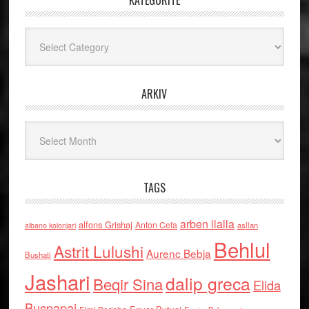
KATEGORITË
Kategoritë
ARKIV
Arkiv
TAGS
arben llalla
alfons Grishaj
Anton Cefa
asllan
albano kolonjari
Behlul
Astrit Lulushi
Aurenc Bebja
Bushati
Jashari
dalip greca
Beqir Sina
Elida
Buçpapaj