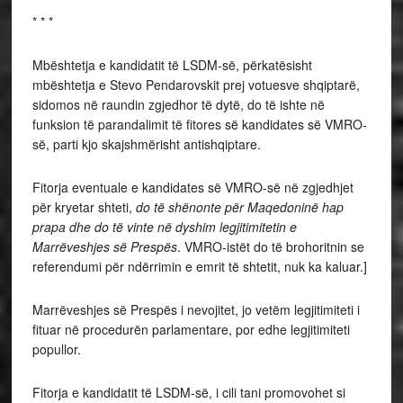
* * *
Mbështetja e kandidatit të LSDM-së, përkatësisht
mbështetja e Stevo Pendarovskit prej votuesve shqiptarë,
sidomos në raundin zgjedhor të dytë, do të ishte në
funksion të parandalimit të fitores së kandidates së VMRO-
së, parti kjo skajshmërisht antishqiptare.
Fitorja eventuale e kandidates së VMRO-së në zgjedhjet
për kryetar shteti,
do të shënonte për Maqedoninë hap
prapa dhe do të vinte në dyshim legjitimitetin e
Marrëveshjes së Prespës
. VMRO-istët do të brohoritnin se
referendumi për ndërrimin e emrit të shtetit, nuk ka kaluar.]
Marrëveshjes së Prespës i nevojitet, jo vetëm legjitimiteti i
fituar në procedurën parlamentare, por edhe legjitimiteti
popullor.
Fitorja e kandidatit të LSDM-së, i cili tani promovohet si