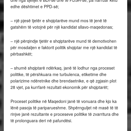
dhe nga sjelljet e BDI-së dhe të PDSH-së, pa harruar këtu
edhe dështimet e PPD-së;
– një pjesë tjetër e shqiptarëve mund mos të jenë të
gatshëm të votojnë për një kandidat sllavo-maqedonas;
– një përqindje tjetër e shqiptarëve mund të demotivohen
për mosdaljen e faktorit politik shqiptar me një kandidat të
përbashkët;
– shumë shqiptarë ndërkaq, janë të lodhur nga proceset
politike, të përshkuara me turbulenca, etiketime dhe
polarizime ndëretnike dhe brendaetnike, e që zgjasin plot
28 vjet, pa kurrfarë rezultati ekonomik për shqiptarët;
Proceset politike në Maqedoni janë të vonuara dhe kjo ka
lënë pasoja të pariparueshme. Shpërnguljet në masë të të
rinjve janë rezultante e proceseve politike të zvarritura dhe
të prolonguara deri në pafundësi.