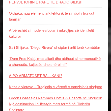
PERVJETORIN E PARE TE DRAGO SILIQIT
Oxhaku, nga elementi arkitektonik te simboli i trungut
familjar
Arbëreshët si model evropian i mbrojtjes së identitetit
kulturor
Sali Shijaku, “Diego Rivera” shqiptar i artit tonë kombëtar
“Dom Fred Kalaj, mes altarit dhe atdheut si hermeneutikë
e shpresës, kujtesës dhe shërbimit”
A PO ARMATOSET BALLKANI?
Kriza e vlerave – Tragjedia e vërtetë e tranzicionit shqiptar
Green Coast sjell Nammos Hotels & Resorts në Shqipëri:
Një destinacion i ri lifestyle merr formë në Rivierën
Shqiptare