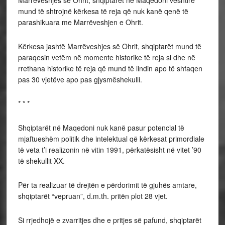
Marrëveshjes së Ohrit, shqiptarët në Maqedoni vështirë
mund të shtrojnë kërkesa të reja që nuk kanë qenë të
parashikuara me Marrëveshjen e Ohrit.
Kërkesa jashtë Marrëveshjes së Ohrit, shqiptarët mund të
paraqesin vetëm në momente historike të reja si dhe në
rrethana historike të reja që mund të lindin apo të shfaqen
pas 30 vjetëve apo pas gjysmëshekulli.
* * *
Shqiptarët në Maqedoni nuk kanë pasur potencial të
mjaftueshëm politik dhe intelektual që kërkesat primordiale
të veta t’i realizonin në vitin 1991, përkatësisht në vitet ’90
të shekullit XX.
Për ta realizuar të drejtën e përdorimit të gjuhës amtare,
shqiptarët “vepruan”, d.m.th. pritën plot 28 vjet.
Si rrjedhojë e zvarritjes dhe e pritjes së pafund, shqiptarët