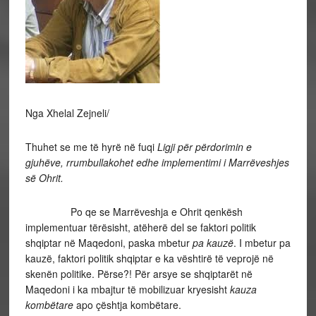
Nga Xhelal Zejneli/
Thuhet se me të hyrë në fuqi
Ligji për përdorimin e
gjuhëve, rrumbullakohet edhe implementimi i Marrëveshjes
së Ohrit.
Po qe se Marrëveshja e Ohrit qenkësh
implementuar tërësisht, atëherë del se faktori politik
shqiptar në Maqedoni, paska mbetur
pa kauzë
. I mbetur pa
kauzë, faktori politik shqiptar e ka vështirë të veprojë në
skenën politike. Përse?! Për arsye se shqiptarët në
Maqedoni i ka mbajtur të mobilizuar kryesisht
kauza
kombëtare
apo çështja kombëtare.