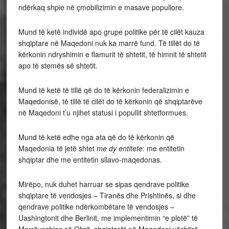
ndërkaq shpie në çmobilizimin e masave popullore.
Mund të ketë individë apo grupe politike për të cilët kauza
shqiptare në Maqedoni nuk ka marrë fund. Të tillët do të
kërkonin ndryshimin e flamurit të shtetit, të himnit të shtetit
apo të stemës së shtetit.
Mund të ketë të tillë që do të kërkonin federalizimin e
Maqedonisë, të tillë të cilët do të kërkonin që shqiptarëve
në Maqedoni t’u njihet statusi i popullit shtetformues.
Mund të ketë edhe nga ata që do të kërkonin që
Maqedonia të jetë shtet
me dy entitete
: me entitetin
shqiptar dhe me entitetin sllavo-maqedonas.
Mirëpo, nuk duhet harruar se sipas qendrave politike
shqiptare të vendosjes – Tiranës dhe Prishtinës, si dhe
qendrave politike ndërkombëtare të vendosjes –
Uashingtonit dhe Berlinit, me implementimin “e plotë” të