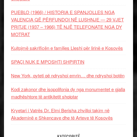
PUEBLO (1966) / HISTORIA E SPANJOLLES NGA
VALENCIA QË PËRFUNDOI NË LUSHNJE — 29 VJET
PRITJE (1937 – 1966) TË NJË TELEFONATE NGA DY
MOTRAT
Kujtojmë sakrificën e familjes Lleshi për lirinë e Kosovës
SPAÇI NUK E MPOSHTI SHPIRTIN
New York, qyteti që ndryshoi emrin… dhe ndryshoi botën
Kodi zakonor dhe isopolifonia dy nga monumentet e gjalla
madhështore të antikitetit shqiptar
Kryetari i Vatrës Dr. Elmi Berisha zhvilloi takim në
Akademinë e Shkencave dhe të Arteve të Kosovës