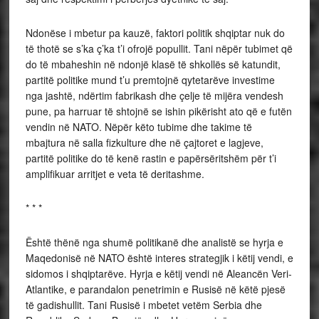
Ndonëse i mbetur pa kauzë, faktori politik shqiptar nuk do
të thotë se s’ka ç’ka t’i ofrojë popullit. Tani nëpër tubimet që
do të mbaheshin në ndonjë klasë të shkollës së katundit,
partitë politike mund t’u premtojnë qytetarëve investime
nga jashtë, ndërtim fabrikash dhe çelje të mijëra vendesh
pune, pa harruar të shtojnë se ishin pikërisht ato që e futën
vendin në NATO. Nëpër këto tubime dhe takime të
mbajtura në salla fizkulture dhe në çajtoret e lagjeve,
partitë politike do të kenë rastin e papërsëritshëm për t’i
amplifikuar arritjet e veta të deritashme.
* * *
Është thënë nga shumë politikanë dhe analistë se hyrja e
Maqedonisë në NATO është interes strategjik i këtij vendi, e
sidomos i shqiptarëve. Hyrja e këtij vendi në Aleancën Veri-
Atlantike, e parandalon penetrimin e Rusisë në këtë pjesë
të gadishullit. Tani Rusisë i mbetet vetëm Serbia dhe