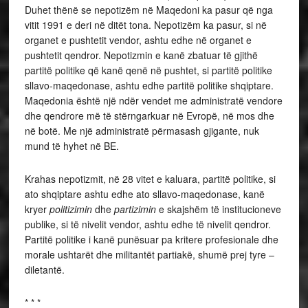
Duhet thënë se nepotizëm në Maqedoni ka pasur që nga
vitit 1991 e deri në ditët tona. Nepotizëm ka pasur, si në
organet e pushtetit vendor, ashtu edhe në organet e
pushtetit qendror. Nepotizmin e kanë zbatuar të gjithë
partitë politike që kanë qenë në pushtet, si partitë politike
sllavo-maqedonase, ashtu edhe partitë politike shqiptare.
Maqedonia është një ndër vendet me administratë vendore
dhe qendrore më të stërngarkuar në Evropë, në mos dhe
në botë. Me një administratë përmasash gjigante, nuk
mund të hyhet në BE.
Krahas nepotizmit, në 28 vitet e kaluara, partitë politike, si
ato shqiptare ashtu edhe ato sllavo-maqedonase, kanë
kryer
politizimin
dhe
partizimin
e skajshëm të institucioneve
publike, si të nivelit vendor, ashtu edhe të nivelit qendror.
Partitë politike i kanë punësuar pa kritere profesionale dhe
morale ushtarët dhe militantët partiakë, shumë prej tyre –
diletantë.
* * *