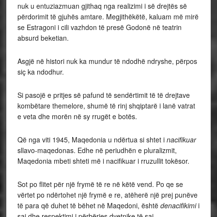
nuk u entuziazmuan gjithaq nga realizimi i së drejtës së
përdorimit të gjuhës amtare. Megjithëkëtë, kaluam më mirë
se Estragoni i cili vazhdon të presë Godonë në teatrin
absurd beketian.
Asgjë në histori nuk ka mundur të ndodhë ndryshe, përpos
siç ka ndodhur.
Si pasojë e pritjes së pafund të sendërtimit të të drejtave
kombëtare themelore, shumë të rinj shqiptarë i lanë vatrat
e veta dhe morën në sy rrugët e botës.
Që nga viti 1945, Maqedonia u ndërtua si shtet i
nacifikuar
sllavo-maqedonas. Edhe në periudhën e pluralizmit,
Maqedonia mbeti shteti më i nacifikuar i rruzullit tokësor.
Sot po flitet për një frymë të re në këtë vend. Po qe se
vërtet po ndërtohet një frymë e re, atëherë një prej punëve
të para që duhet të bëhet në Maqedoni, është
denacifikimi
i
saj dhe respektimi i përbërjes dyetnike të saj.