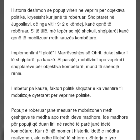
Historia dëshmon se popujt vihen në veprim për objektiva
politikë, kryesisht kur janë të robëruar. Shqiptarët në
Jugosllavi, që nga viti 1912 e këndej, kanë qenë të
robëruar. Si të tillë, më tepër se një shekull, shqiptarët kanë
qenë të mobilizuar rreth kauzës kombëtare.
Implementimi “i plotë” i Marrëveshjes së Ohrit, duket sikur i
lë shqiptarët pa kauzë. Si pasojë, mobilizimi apo veprimi i
shqiptarëve për objektiva kombëtarë, mund të shënojë
rënie.
I mbetur pa kauzë, faktori politik shqiptar e ka vështirë t’i
mobilizojë qytetarët për veprime politike.
Popujt e robëruar janë mësuar të mobilizohen rreth
çështjeve të mëdha apo rreth ideve madhore. Ide madhore
për popujt që duan liri, në radhë të parë janë idetë
kombëtare. Kur në një moment historik, idetë e mëdha
realizohen, ato edhe fillojnë të shteren. Shterja e tyre