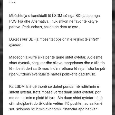
* * *
Mbështetja e kandidatit të LSDM-së nga BDI-ja apo nga
PDSH-ja dhe Alternativa , nuk shkon në favor të këtyre
partive. Përkundrazi, shkon në dëm të tyre.
Duket sikur BDI-ja mbështet opsionin e krijimit të
shtetit
qytetar
.
Maqedonia kurrë s’ka për të qenë shtet qytetar. Ajo është
shtet dyetnik, shqiptar dhe sllavo-maqedonas dhe e tillë do
të mbetet deri sa të mos lindin rrethana të reja historike për
ripërkufizimin eventual të hartës politike të gadishullit.
Ka LSDM-istë që thonë se duhet punuar në ndërtimin e
shtetit qytetar. Këta mbase vërtet duan shtet qytetar, por
me dominimin e plotë të tyre. Ata duan shtet qytetar në të
cilin shqiptarët do të kishin vetëm 1% pushtet, aq sa kanë
sot, sidomos në lëmin ekonomik, financiar apo bankar.