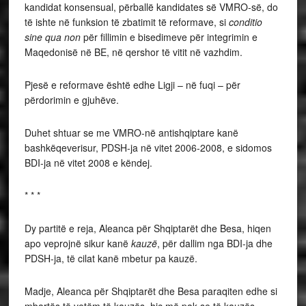
kandidat konsensual, përballë kandidates së VMRO-së, do
të ishte në funksion të zbatimit të reformave, si
conditio
sine qua non
për fillimin e bisedimeve për integrimin e
Maqedonisë në BE, në qershor të vitit në vazhdim.
Pjesë e reformave është edhe Ligji – në fuqi – për
përdorimin e gjuhëve.
Duhet shtuar se me VMRO-në antishqiptare kanë
bashkëqeverisur, PDSH-ja në vitet 2006-2008, e sidomos
BDI-ja në vitet 2008 e këndej.
* * *
Dy partitë e reja, Aleanca për Shqiptarët dhe Besa, hiqen
apo veprojnë sikur kanë
kauzë
, për dallim nga BDI-ja dhe
PDSH-ja, të cilat kanë mbetur pa kauzë.
Madje, Aleanca për Shqiptarët dhe Besa paraqiten edhe si