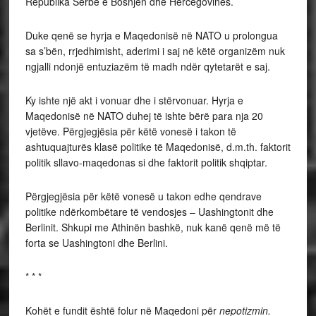
Republika Serbe e Bosnjën dhe Hercegovinës.
Duke qenë se hyrja e Maqedonisë në NATO u prolongua
sa s’bën, rrjedhimisht, aderimi i saj në këtë organizëm nuk
ngjalli ndonjë entuziazëm të madh ndër qytetarët e saj.
Ky ishte një akt i vonuar dhe i stërvonuar. Hyrja e
Maqedonisë në NATO duhej të ishte bërë para nja 20
vjetëve. Përgjegjësia për këtë vonesë i takon të
ashtuquajturës klasë politike të Maqedonisë, d.m.th. faktorit
politik sllavo-maqedonas si dhe faktorit politik shqiptar.
Përgjegjësia për këtë vonesë u takon edhe qendrave
politike ndërkombëtare të vendosjes – Uashingtonit dhe
Berlinit. Shkupi me Athinën bashkë, nuk kanë qenë më të
forta se Uashingtoni dhe Berlini.
* * *
Kohët e fundit është folur në Maqedoni për
nepotizmin.