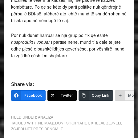
mbartës të vetëm të kauzës, hiç më pak se të kauzës
kombëtare. Po qe se këto dy parti politike nuk qëndrojnë
përballë BDI-së, atëherë ato lehtë mund të shndërrohen në
bishta apo në nëndegë të saj.
Por nuk duhet harruar se një grup politik që është
nusprodukt i vonuar
i partisë nënë, mund t’ia dalë të jetë
edhe pjesë e bashkëlidhjes qeverisëse, por vështirë mund
ta zgjidhë çështjen shqiptare.
Share via:
Facebook
Twitter
Copy Link
More
FILED UNDER:
ANALIZA
TAGGED WITH:
NE MAQEDONI
,
SHQIPTARET
,
XHELAL ZEJNELI
,
ZGJEDHJET PRESIDENCIALE