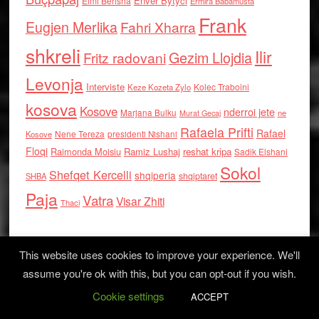
Enver Bytyci
Elmi Berisha
Ermira Babamusta
Frank
Eugjen Merlika
Fahri Xharra
shkreli
Ilir
Gezim Llojdia
Fritz radovani
Levonja
Interviste
Kolec Traboini
Keze Kozeta Zylo
kosova
Kosove
nderroi jete
Marjana Bulku
ne
Murat Gecaj
Rafaela Prifti
Rafael
Nene Tereza
Kosove
presidenti Nishani
Floqi
Raimonda Moisiu
Ramiz Lushaj
reshat kripa
Sadik Elshani
Sokol
Shefqet Kercelli
shqiperia
shqiptaret
SHBA
Paja
Vatra
Visar Zhiti
Thaci
This website uses cookies to improve your experience. We'll
assume you're ok with this, but you can opt-out if you wish.
Cookie settings
Log in
ACCEPT