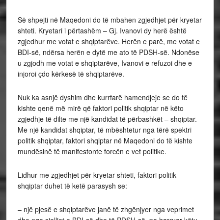
Së shpejti në Maqedoni do të mbahen zgjedhjet për kryetar
shteti. Kryetari i përtashëm – Gj. Ivanovi dy herë është
zgjedhur me votat e shqiptarëve. Herën e parë, me votat e
BDI-së, ndërsa herën e dytë me ato të PDSH-së. Ndonëse
u zgjodh me votat e shqiptarëve, Ivanovi e refuzoi dhe e
injoroi çdo kërkesë të shqiptarëve.
Nuk ka asnjë dyshim dhe kurrfarë hamendjeje se do të
kishte qenë më mirë që faktori politik shqiptar në këto
zgjedhje të dilte me një kandidat të përbashkët – shqiptar.
Me një kandidat shqiptar, të mbështetur nga tërë spektri
politik shqiptar, faktori shqiptar në Maqedoni do të kishte
mundësinë të manifestonte forcën e vet politike.
Lidhur me zgjedhjet për kryetar shteti, faktori politik
shqiptar duhet të ketë parasysh se:
– një pjesë e shqiptarëve janë të zhgënjyer nga veprimet