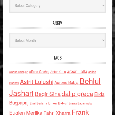
Kategoritë
ARKIV
Arkiv
TAGS
arben llalla
alfons Grishaj
Anton Cefa
asllan
albano kolonjari
Behlul
Astrit Lulushi
Aurenc Bebja
Bushati
Jashari
dalip greca
Beqir Sina
Elida
Buçpapaj
Enver Bytyci
Elmi Berisha
Ermira Babamusta
Frank
Eugjen Merlika
Fahri Xharra