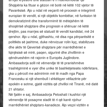
Shqipëria ka fituar e gëzon në botë në këtë 102 vjetor të
Pavarësisë. Ajo u ndal në veçanti në procesin e integrimit
europian të vendit, si një objektiv kombëtar, në funksion të
demokratizimit dhe transformimit të mëtejshëm të
shoqërisë shqiptare dhe progresin e shënuar në këtë
drejtim, pas marrjes së statusit të vendit kandidat, më 24
qershor. Ajo u ndal, gjithashtu, në disa nga përparësitë e
politikës së jashtme, duke nënvizuar rolin kyç, stabilizues
dhe aktiv të Qeverisë shqiptare për marrëdhëniet e
fqinjësisë së mirë, paqen, sigurinë dhe zhvillimin e
qëndrueshëm në rajonin e Europës Juglindore.
Ambasadorja solli në vëmendje të të pranishmëve
trashëgiminë e vyer dhe unike të bashkëjetesës ndërfetare,
çka u përcoll me admirimin më të madh nga Papa
Francesku si një shembull i shkëlqyer vëllazërie për
epokën e sotme, gjatë vizitës që zhvilloi në Tiranë, më datë
21 shtator.
Në fjalën e saj, Ambasadorja Petoshati i kushtoi një
vëmendje të posaçme stadit të ri që kanë njohur
marrëdhëniet shqiptaro-kanadeze. Ajo veçoi vizitën e