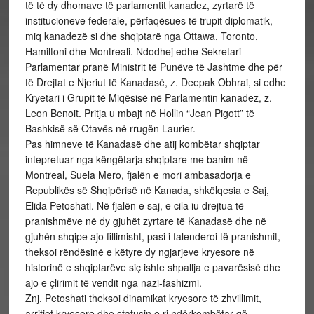
të të dy dhomave të parlamentit kanadez, zyrtarë të
institucioneve federale, përfaqësues të trupit diplomatik,
miq kanadezë si dhe shqiptarë nga Ottawa, Toronto,
Hamiltoni dhe Montreali. Ndodhej edhe Sekretari
Parlamentar pranë Ministrit të Punëve të Jashtme dhe për
të Drejtat e Njeriut të Kanadasë, z. Deepak Obhrai, si edhe
Kryetari i Grupit të Miqësisë në Parlamentin kanadez, z.
Leon Benoit. Pritja u mbajt në Hollin “Jean Pigott” të
Bashkisë së Otavës në rrugën Laurier.
Pas himneve të Kanadasë dhe atij kombëtar shqiptar
intepretuar nga këngëtarja shqiptare me banim në
Montreal, Suela Mero, fjalën e mori ambasadorja e
Republikës së Shqipërisë në Kanada, shkëlqesia e Saj,
Elida Petoshati. Në fjalën e saj, e cila iu drejtua të
pranishmëve në dy gjuhët zyrtare të Kanadasë dhe në
gjuhën shqipe ajo fillimisht, pasi i falenderoi të pranishmit,
theksoi rëndësinë e këtyre dy ngjarjeve kryesore në
historinë e shqiptarëve siç ishte shpallja e pavarësisë dhe
ajo e çlirimit të vendit nga nazi-fashizmi.
Znj. Petoshati theksoi dinamikat kryesore të zhvillimit,
arritjet kryesore dhe statusin e ri ndërkombëtar që