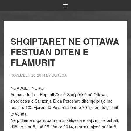
SHQIPTARET NE OTTAWA
FESTUAN DITEN E
FLAMURIT
NOVEMBER 28, 2014
BY
DGRECA
NGA AJET NURO/
Ambasadorja e Republikës së Shqipërisë në Ottawa,
shkëlqesia e Saj zonja Elida Petoshati dhe një pritje me
rastin e 102-vjerorit të Pavarësisë dhe 70-vjetorit të çlirimit
të vendit.
Në pritjen e organizuar nga shkëlqesia e saj znj. Petoshati,
ditën e martë, më 25 nëntor 2014, merrnin pjesë anëtarë