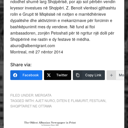
ndodhet shumë larg Shqipërisë, por ajo sot përbën vendin
kryesor investues në Shqipëri. Z. Benoit vlerësoi gjithashtu
rolin e Grupit të Miqësisë në nxitjen e marrëdhënieve
dypalëshe dhe aktivizimin e mekanizmave për forcimin e
bashkëpunimit mes dy vendeve. Në fund ai ftoi
ambasadoren, zonjën Petoshati për të ngritur një dolli për
Shqipërinë me rastin e dy festave të mëdha.
aburo@albemigrant.com
Montreal, më 27 nëntor 2014
Share via:
Facebook
Twitter
Copy Link
More
FILED UNDER:
MERGATA
TAGGED WITH:
AJET NURO
,
DITEN E FLAMURIT
,
FESTUAN
,
SHQIPTARET NE OTTAWA