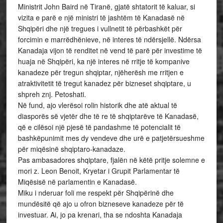
Ministrit John Baird në Tiranë, gjatë shtatorit të kaluar, si
vizita e parë e një ministri të jashtëm të Kanadasë në
Shqipëri dhe një tregues i vullnetit të përbashkët për
forcimin e marrëdhënieve, në interes të ndërsjellë. Ndërsa
Kanadaja vijon të renditet në vend të parë për investime të
huaja në Shqipëri, ka një interes në rritje të kompanive
kanadeze për tregun shqiptar, njëherësh me rritjen e
atraktivitetit të tregut kanadez për bizneset shqiptare, u
shpreh znj. Petoshati.
Në fund, ajo vlerësoi rolin historik dhe atë aktual të
diasporës së vjetër dhe të re të shqiptarëve të Kanadasë,
që e cilësoi një pjesë të pandashme të potencialit të
bashkëpunimit mes dy vendeve dhe urë e patjetërsueshme
për miqësinë shqiptaro-kanadaze.
Pas ambasadores shqiptare, fjalën në këtë pritje solemne e
mori z. Leon Benoit, Kryetar i Grupit Parlamentar të
Miqësisë në parlamentin e Kanadasë.
Miku i nderuar foli me respekt për Shqipërinë dhe
mundësitë që ajo u ofron bizneseve kanadeze për të
investuar. Ai, jo pa krenari, tha se ndoshta Kanadaja