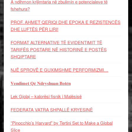
A ndihmon krijimtaria në zbulimin e potencialeve të
fshehura?
PROF. AHMET QERIQI DHE EPOKA E REZISTENCЁS
DHE LUFTЁS PЁR LIRI!
FORMAT ALTERNATIVE TË EVIDENTIMIT TË
TARIFËS POSTARE NË HISTORINË E POSTËS
SHQIPTARE
NJË SPROVË E GUXIMSHME PERFORMIZMI…
𝐕𝐞𝐧𝐝𝐢𝐦𝐞𝐭 𝐐𝐞̈ 𝐍𝐝𝐫𝐲𝐬𝐡𝐮𝐚𝐧 𝐁𝐨𝐭𝐞̈𝐧
Lek Gjolaj – kalorësi fisnik i Malësisë
FEDERATA VATRA SHPALLË KRYESINË
“Pinocchio’s Harvard” by Tertini Set to Make a Global
Slice