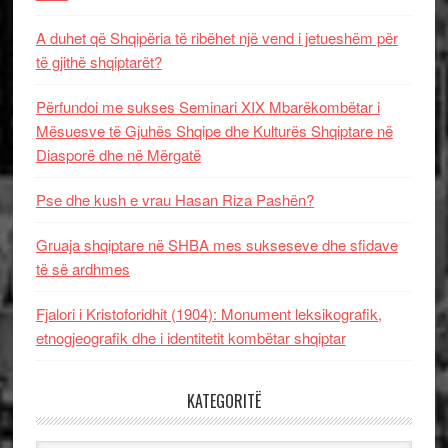
A duhet që Shqipëria të ribëhet një vend i jetueshëm për
të gjithë shqiptarët?
Përfundoi me sukses Seminari XIX Mbarëkombëtar i
Mësuesve të Gjuhës Shqipe dhe Kulturës Shqiptare në
Diasporë dhe në Mërgatë
Pse dhe kush e vrau Hasan Riza Pashën?
Gruaja shqiptare në SHBA mes sukseseve dhe sfidave
të së ardhmes
Fjalori i Kristoforidhit (1904): Monument leksikografik,
etnogjeografik dhe i identitetit kombëtar shqiptar
KATEGORITË