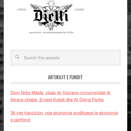
ARTIKUJT E FUNDIT
Dom Ndre Mjeda, sipas dy figurave monumentale të
letrave shqipe, Ernest Koliqit dhe At Gjergj Fishta
36 vjet tranzicion, nga ekonomia prodhuese te ekonomia
e përfitimit