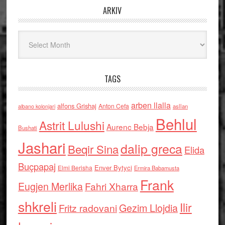
ARKIV
Arkiv
TAGS
arben llalla
alfons Grishaj
Anton Cefa
asllan
albano kolonjari
Behlul
Astrit Lulushi
Aurenc Bebja
Bushati
Jashari
dalip greca
Beqir Sina
Elida
Buçpapaj
Enver Bytyci
Elmi Berisha
Ermira Babamusta
Frank
Eugjen Merlika
Fahri Xharra
shkreli
Ilir
Gezim Llojdia
Fritz radovani