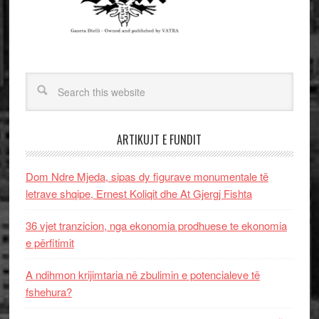
ARTIKUJT E FUNDIT
Dom Ndre Mjeda, sipas dy figurave monumentale të
letrave shqipe, Ernest Koliqit dhe At Gjergj Fishta
36 vjet tranzicion, nga ekonomia prodhuese te ekonomia
e përfitimit
A ndihmon krijimtaria në zbulimin e potencialeve të
fshehura?