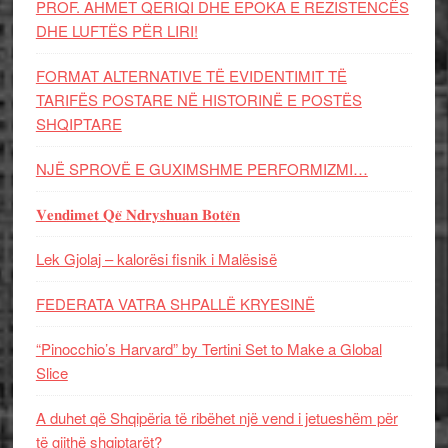
PROF. AHMET QERIQI DHE EPOKA E REZISTENCЁS
DHE LUFTЁS PЁR LIRI!
FORMAT ALTERNATIVE TË EVIDENTIMIT TË
TARIFËS POSTARE NË HISTORINË E POSTËS
SHQIPTARE
NJË SPROVË E GUXIMSHME PERFORMIZMI…
𝐕𝐞𝐧𝐝𝐢𝐦𝐞𝐭 𝐐𝐞̈ 𝐍𝐝𝐫𝐲𝐬𝐡𝐮𝐚𝐧 𝐁𝐨𝐭𝐞̈𝐧
Lek Gjolaj – kalorësi fisnik i Malësisë
FEDERATA VATRA SHPALLË KRYESINË
“Pinocchio’s Harvard” by Tertini Set to Make a Global
Slice
A duhet që Shqipëria të ribëhet një vend i jetueshëm për
të gjithë shqiptarët?