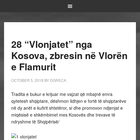
28 “Vlonjatet” nga
Kosova, zbresin në Vlorën
e Flamurit
OCTOBER 5, 2018
BY
DGRECA
Tradita e bukur e krijuar me vajzat që mbajnë emra
qytetesh shqiptare, dëshmon lidhjen e fortë të shqiptarëve
në dy anët e kufirit shtetëror, si dhe promovon ndjenjat e
miqësisë e shkëmbimet mes Kosovës dhe trevave të
ndryshme të Shqipërisë/