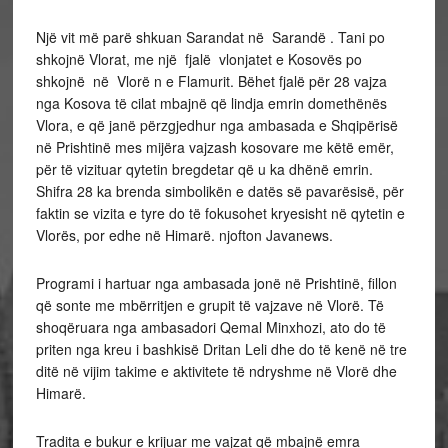
Një vit më parë shkuan Sarandat në Sarandë . Tani po
shkojnë Vlorat, me një fjalë vlonjatet e Kosovës po
shkojnë në Vlorë n e Flamurit. Bëhet fjalë për 28 vajza
nga Kosova të cilat mbajnë që lindja emrin domethënës
Vlora, e që janë përzgjedhur nga ambasada e Shqipërisë
në Prishtinë mes mijëra vajzash kosovare me këtë emër,
për të vizituar qytetin bregdetar që u ka dhënë emrin.
Shifra 28 ka brenda simbolikën e datës së pavarësisë, për
faktin se vizita e tyre do të fokusohet kryesisht në qytetin e
Vlorës, por edhe në Himarë. njofton Javanews.
Programi i hartuar nga ambasada jonë në Prishtinë, fillon
që sonte me mbërritjen e grupit të vajzave në Vlorë. Të
shoqëruara nga ambasadori Qemal Minxhozi, ato do të
priten nga kreu i bashkisë Dritan Leli dhe do të kenë në tre
ditë në vijim takime e aktivitete të ndryshme në Vlorë dhe
Himarë.
Tradita e bukur e krijuar me vajzat që mbajnë emra