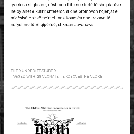
qytetesh shqiptare, dëshmon lidhjen e fortë të shqiptarëve
në dy anët e kufirit shtetëror, si dhe promovon ndjenjat e
miqësisë e shkëmbimet mes Kosovës dhe trevave të
ndryshme të Shqipërisë, shkruan Javanews.
FILED UNDER:
FEATURED
TAGGED WITH:
28 VLONATET
,
E KOSOVES
,
NE VLORE