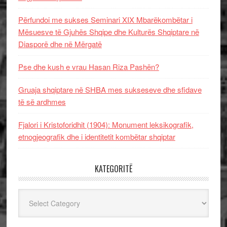
Përfundoi me sukses Seminari XIX Mbarëkombëtar i
Mësuesve të Gjuhës Shqipe dhe Kulturës Shqiptare në
Diasporë dhe në Mërgatë
Pse dhe kush e vrau Hasan Riza Pashën?
Gruaja shqiptare në SHBA mes sukseseve dhe sfidave
të së ardhmes
Fjalori i Kristoforidhit (1904): Monument leksikografik,
etnogjeografik dhe i identitetit kombëtar shqiptar
KATEGORITË
Kategoritë