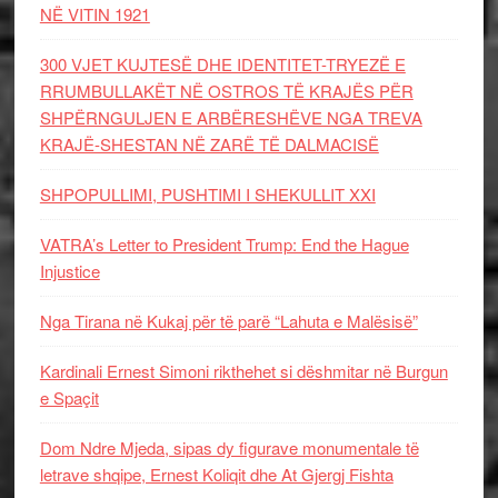
NË VITIN 1921
300 VJET KUJTESË DHE IDENTITET-TRYEZË E
RRUMBULLAKËT NË OSTROS TË KRAJËS PËR
SHPËRNGULJEN E ARBËRESHËVE NGA TREVA
KRAJË-SHESTAN NË ZARË TË DALMACISË
SHPOPULLIMI, PUSHTIMI I SHEKULLIT XXI
VATRA’s Letter to President Trump: End the Hague
Injustice
Nga Tirana në Kukaj për të parë “Lahuta e Malësisë”
Kardinali Ernest Simoni rikthehet si dëshmitar në Burgun
e Spaçit
Dom Ndre Mjeda, sipas dy figurave monumentale të
letrave shqipe, Ernest Koliqit dhe At Gjergj Fishta