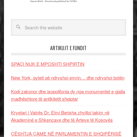
ARTIKUJT E FUNDIT
SPAÇI NUK E MPOSHTI SHPIRTIN
New York, qyteti që ndryshoi emrin… dhe ndryshoi botën
Kodi zakonor dhe isopolifonia dy nga monumentet e gjalla
madhështore të antikitetit shqiptar
Kryetari i Vatrës Dr. Elmi Berisha zhvilloi takim në
Akademinë e Shkencave dhe të Arteve të Kosovës
ÇËSHTJA ÇAME NË PARLAMENTIN E SHQIPËRISË