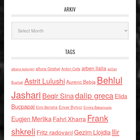
ARKIV
Arkiv
TAGS
arben llalla
alfons Grishaj
Anton Cefa
asllan
albano kolonjari
Behlul
Astrit Lulushi
Aurenc Bebja
Bushati
Jashari
dalip greca
Beqir Sina
Elida
Buçpapaj
Enver Bytyci
Elmi Berisha
Ermira Babamusta
Frank
Eugjen Merlika
Fahri Xharra
shkreli
Ilir
Gezim Llojdia
Fritz radovani