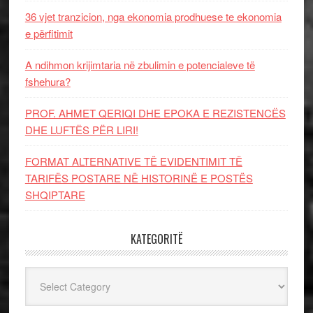
36 vjet tranzicion, nga ekonomia prodhuese te ekonomia
e përfitimit
A ndihmon krijimtaria në zbulimin e potencialeve të
fshehura?
PROF. AHMET QERIQI DHE EPOKA E REZISTENCЁS
DHE LUFTЁS PЁR LIRI!
FORMAT ALTERNATIVE TË EVIDENTIMIT TË
TARIFËS POSTARE NË HISTORINË E POSTËS
SHQIPTARE
KATEGORITË
Kategoritë