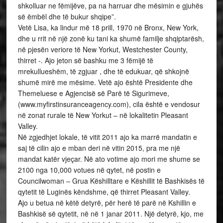
shkolluar ne fëmijëve, pa na harruar dhe mësimin e gjuhës
së ëmbël dhe të bukur shqipe”.
Vetë Lisa, ka lindur më 18 prill, 1970 në Bronx, New York,
dhe u rrit në një zonë ku tani ka shumë familje shqiptarësh,
në pjesën veriore të New Yorkut, Westchester County,
thirret -. Ajo jeton së bashku me 3 fëmijë të
mrekullueshëm, të zgjuar , dhe të edukuar, që shkojnë
shumë mirë me mësime. Vetë ajo është Presidente dhe
Themeluese e Agjencisë së Parë të Sigurimeve,
(www.myfirstinsuranceagency.com), cila është e vendosur
në zonat rurale të New Yorkut – në lokalitetin Pleasant
Valley.
Në zgjedhjet lokale, të vitit 2011 ajo ka marrë mandatin e
saj të cilin ajo e mban deri në vitin 2015, pra me një
mandat katër vjeçar. Në ato votime ajo mori me shume se
2100 nga 10,000 votues në qytet, në postin e
Councilwoman – Grua Këshilltare e Këshillit të Bashkisës të
qytetit të Luginës këndshme, që thirret Pleasant Valley.
Ajo u betua në këtë detyrë, për herë të parë në Kshillin e
Bashkisë së qytetit, në në 1 janar 2011. Një detyrë, kjo, me