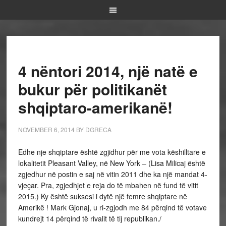
4 nëntori 2014, një natë e
bukur për politikanët
shqiptaro-amerikanë!
NOVEMBER 6, 2014
BY
DGRECA
Edhe nje shqiptare është zgjidhur për me vota këshilltare e
lokalitetit Pleasant Valley, në New York – (Lisa Milicaj është
zgjedhur në postin e saj në vitin 2011 dhe ka një mandat 4-
vjeçar. Pra, zgjedhjet e reja do të mbahen në fund të vitit
2015.) Ky është suksesi i dytë një femre shqiptare në
Amerikë ! Mark Gjonaj, u ri-zgjodh me 84 përqind të votave
kundrejt 14 përqind të rivalit të tij republikan./