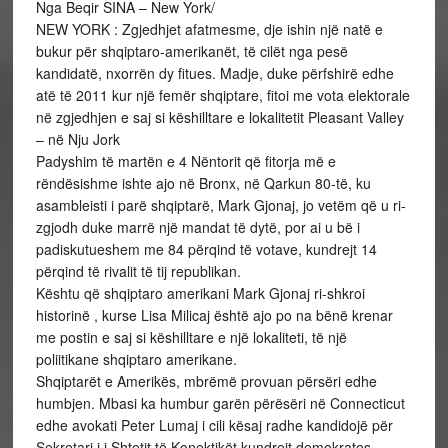
Nga Beqir SINA – New York/
NEW YORK : Zgjedhjet afatmesme, dje ishin një natë e
bukur për shqiptaro-amerikanët, të cilët nga pesë
kandidatë, nxorrën dy fitues. Madje, duke përfshirë edhe
atë të 2011 kur një femër shqiptare, fitoi me vota elektorale
në zgjedhjen e saj si këshilltare e lokalitetit Pleasant Valley
– në Nju Jork
Padyshim të martën e 4 Nëntorit që fitorja më e
rëndësishme ishte ajo në Bronx, në Qarkun 80-të, ku
asambleisti i parë shqiptarë, Mark Gjonaj, jo vetëm që u ri-
zgjodh duke marrë një mandat të dytë, por ai u bë i
padiskutueshem me 84 përqind të votave, kundrejt 14
përqind të rivalit të tij republikan.
Kështu që shqiptaro amerikani Mark Gjonaj ri-shkroi
historinë , kurse Lisa Milicaj është ajo po na bënë krenar
me postin e saj si këshilltare e një lokaliteti, të një
poliitikane shqiptaro amerikane.
Shqiptarët e Amerikës, mbrëmë provuan përsëri edhe
humbjen. Mbasi ka humbur garën përësëri në Connecticut
edhe avokati Peter Lumaj i cili kësaj radhe kandidojë për
Sekretari i i Shtetit të Konektikët kundrejt demokrates