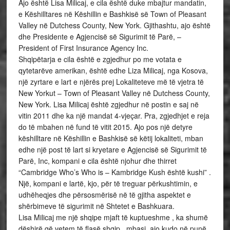
Ajo është Lisa Milicaj, e cila është duke mbajtur mandatin,
e Këshilltares në Këshillin e Bashkisë së Town of Pleasant
Valley në Dutchess County, New York. Gjithashtu, ajo është
dhe Presidente e Agjencisë së Sigurimit të Parë, –
President of First Insurance Agency Inc.
Shqipëtarja e cila është e zgjedhur po me votata e
qytetarëve amerikan, është edhe Liza Milicaj, nga Kosova,
një zyrtare e lart e njërës prej Lokaliteteve më të vjetra të
New Yorkut – Town of Pleasant Valley në Dutchess County,
New York. Lisa Milicaj është zgjedhur në postin e saj në
vitin 2011 dhe ka një mandat 4-vjeçar. Pra, zgjedhjet e reja
do të mbahen në fund të vitit 2015. Ajo pos një detyre
këshilltare në Këshillin e Bashkisë së këtij lokaliteti, mban
edhe një post të lart si kryetare e Agjencisë së Sigurimit të
Parë, Inc, kompani e cila është njohur dhe thirret
“Cambridge Who’s Who is – Kambridge Kush është kushi” .
Një, kompani e lartë, kjo, për të treguar përkushtimin, e
udhëheqjes dhe përsosmërisë në të gjitha aspektet e
shërbimeve të sigurimit në Shtetet e Bashkuara.
Lisa Milicaj me një shqipe mjaft të kuptueshme , ka shumë
dëshirë që vetem të flasë shqip , mbasi, ajo kudo në punë