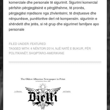
komerciale dhe personale të sigurimit. Sigurimi komercial
përfshin përgjegjësinë e përgjithshme, të pronës,
përgjegjësi mjedisore nga zhvlerësimi, të drejtuesve dhe
nënpunësve, punëtorëve deri në kompensim. sigurimin e
shëndetit dhe jetës, si në grup dhe sigurimet familjare apo
personale
FILED UNDER:
FEATURED
TAGGED WITH:
4 NËNTORI 2014
,
NJË NATË E BUKUR
,
PËR
POLITIKANËT
,
SHQIPTARO-AMERIKANE