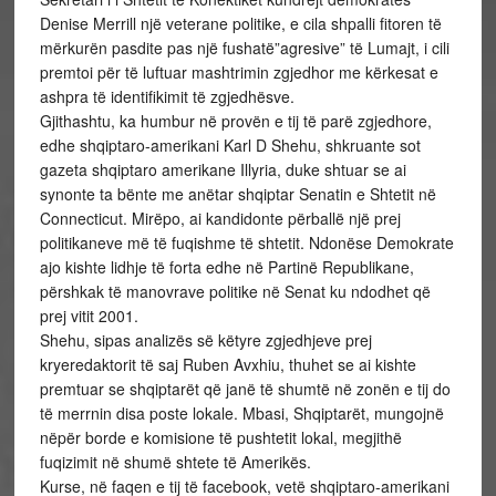
Denise Merrill një veterane politike, e cila shpalli fitoren të
mërkurën pasdite pas një fushatë”agresive” të Lumajt, i cili
premtoi për të luftuar mashtrimin zgjedhor me kërkesat e
ashpra të identifikimit të zgjedhësve.
Gjithashtu, ka humbur në provën e tij të parë zgjedhore,
edhe shqiptaro-amerikani Karl D Shehu, shkruante sot
gazeta shqiptaro amerikane Illyria, duke shtuar se ai
synonte ta bënte me anëtar shqiptar Senatin e Shtetit në
Connecticut. Mirëpo, ai kandidonte përballë një prej
politikaneve më të fuqishme të shtetit. Ndonëse Demokrate
ajo kishte lidhje të forta edhe në Partinë Republikane,
përshkak të manovrave politike në Senat ku ndodhet që
prej vitit 2001.
Shehu, sipas analizës së këtyre zgjedhjeve prej
kryeredaktorit të saj Ruben Avxhiu, thuhet se ai kishte
premtuar se shqiptarët që janë të shumtë në zonën e tij do
të merrnin disa poste lokale. Mbasi, Shqiptarët, mungojnë
nëpër borde e komisione të pushtetit lokal, megjithë
fuqizimit në shumë shtete të Amerikës.
Kurse, në faqen e tij të facebook, vetë shqiptaro-amerikani