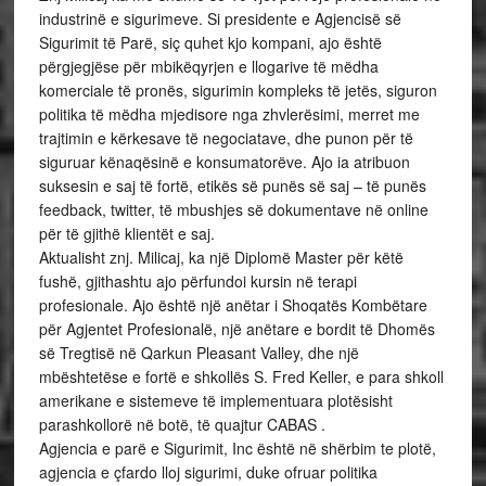
industrinë e sigurimeve. Si presidente e Agjencisë së
Sigurimit të Parë, siç quhet kjo kompani, ajo është
përgjegjëse për mbikëqyrjen e llogarive të mëdha
komerciale të pronës, sigurimin kompleks të jetës, siguron
politika të mëdha mjedisore nga zhvlerësimi, merret me
trajtimin e kërkesave të negociatave, dhe punon për të
siguruar kënaqësinë e konsumatorëve. Ajo ia atribuon
suksesin e saj të fortë, etikës së punës së saj – të punës
feedback, twitter, të mbushjes së dokumentave në online
për të gjithë klientët e saj.
Aktualisht znj. Milicaj, ka një Diplomë Master për këtë
fushë, gjithashtu ajo përfundoi kursin në terapi
profesionale. Ajo është një anëtar i Shoqatës Kombëtare
për Agjentet Profesionalë, një anëtare e bordit të Dhomës
së Tregtisë në Qarkun Pleasant Valley, dhe një
mbështetëse e fortë e shkollës S. Fred Keller, e para shkoll
amerikane e sistemeve të implementuara plotësisht
parashkollorë në botë, të quajtur CABAS .
Agjencia e parë e Sigurimit, Inc është në shërbim te plotë,
agjencia e çfardo lloj sigurimi, duke ofruar politika