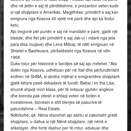
dhe në jetën e saj të përditëshme, e prezanton veten kudo
si një shqiptare e Amerikës. Megjithëse, prindërit e saj kan
emigrura nga Kosova 45 vjetë më parë dhe ajo ka lindur
ketu.
Ajo tregonë për punën e saj në mandatin e parë, gjatë një
bisede, dhe flet për prindërit e saj Jak-u( i ndarë nga jeta
para disa mujave) dhe Lena Milicaj, të cilët emigruan në
Shtetet e Bashkuara, përkatësisht nga Kosova në vitin
1968.
Duke folur për historinë e familjes së saj ajo rrefehet :”Ata
dolën nga Kosova, udhëtuan për në Itali dhe përfundimisht
erdhen në SHBA, si qindra mijërat e emigrantëve shqiptarë
gjatë këtyre pesë dekadave të fundit. Babai i im tha Lisa,
shumë shpejt mori klasa, për të mësuar gjuhën angleze
dhe brenda pak vitesh e shfaqi veten në botën e
investimeve, biznesin e shit blerjes së pasurive të
patundshme – Real Estate.
Ndërkohë, që .Nëna shprehet ajo ashtu si zakonisht gratë
shqiptare, u dallua si një Nënë shqiptare, një nënë e
shkelqyer, dhe fortë dashur per të rritur, edukuar dhe