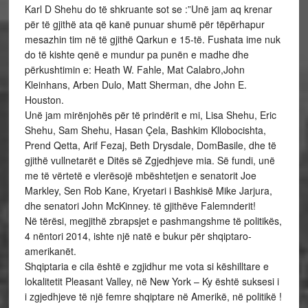
Karl D Shehu do të shkruante sot se :”Unë jam aq krenar
për të gjithë ata që kanë punuar shumë për tëpërhapur
mesazhin tim në të gjithë Qarkun e 15-të. Fushata ime nuk
do të kishte qenë e mundur pa punën e madhe dhe
përkushtimin e: Heath W. Fahle, Mat Calabro,John
Kleinhans, Arben Dulo, Matt Sherman, dhe John E.
Houston.
Unë jam mirënjohës për të prindërit e mi, Lisa Shehu, Eric
Shehu, Sam Shehu, Hasan Çela, Bashkim Kllobocishta,
Prend Qetta, Arif Fezaj, Beth Drysdale, DomBasile, dhe të
gjithë vullnetarët e Ditës së Zgjedhjeve mia. Së fundi, unë
me të vërtetë e vlerësojë mbështetjen e senatorit Joe
Markley, Sen Rob Kane, Kryetari i Bashkisë Mike Jarjura,
dhe senatori John McKinney. të gjithëve Falemnderit!
Në tërësi, megjithë zbrapsjet e pashmangshme të politikës,
4 nëntori 2014, ishte një natë e bukur për shqiptaro-
amerikanët.
Shqiptaria e cila është e zgjidhur me vota si këshilltare e
lokalitetit Pleasant Valley, në New York – Ky është suksesi i
i zgjedhjeve të një femre shqiptare në Amerikë, në politikë !