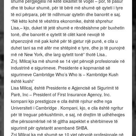
shumë përgjegjësi në këtë lokalitet të vogël – por, të pasur
dhe të bukur shumë, për të bërë më shumë që qyteti i tyre
të eci përpara, për të ndihmuar qytetin dhe banorët e saj.
“Në këto kohë të vështira ekonomike, është shprehur
Lisa,– kjo, duket të jetë shumë e rëndësishme për buxhetin
tonë, dhe banorët e qytetit të cilët kanë nevojë të
shpenzojnë më pak kohë për të gjetur një punë, e cila u
duhet tani sa më afër me shtëpinë e tyre, dhe jo të punojnë
më në New York, dhe larg qytetit tonë” thotë Lisa..
Znj. Milicaj ka më shumë se 14 vjet përvojë profesionale në
industrinë e sigurimeve. Presidente e kopmanisë së
sigurimeve Cambridge Who’s Who is – Kambridge Kush
është kushi”
Lisa Milicaj, është Presidente e Agjencisë së Sigurimit të
Parë, Inc – President of First Insurance Agency, Inc.
kompani kjo prestigjoze e cila është njohur edhe nga
Universiteti i Cambridge . Kompani, kjo, e cila është ngritur
për të treguar përkushtimin, e saj, në drejtim të udhëheqjes
dhe përsosmërisë në të gjitha aspektet e shërbimeve të
sigurimit për qytetarët anembanë SHBA.
Znj Milicaj ka më shumë se 10 vjet përvojë profesionale në