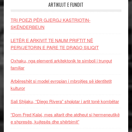
ARTIKUJT E FUNDIT
TRI POEZI PËR GJERGJ KASTRIOTIN-
SKËNDERBEUN
LETËR E ARKIVIT TE NAUM PRIFTIT NË
PERVJETORIN E PARE TE DRAGO SILIQIT
Oxhaku, nga elementi arkitektonik te simboli i trungut
familjar
Arbëreshët si model evropian i mbrojtjes së identitetit
kulturor
Sali Shijaku, “Diego Rivera” shqiptar i artit tonë kombëtar
“Dom Fred Kalaj, mes altarit dhe atdheut si hermeneutikë
e shpresës, kujtesës dhe shërbimit”