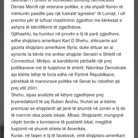
Denise Merrill një veterane politike, e cila shpalli fitoren të
mërkurën pasdite pas një fushatë”agresive” të Lumajt, i cili
premtoi për të luftuar mashtrimin zgjedhor me kërkesat e
ashpra të identifikimit të zgjedhësve.
Gjithashtu, ka humbur në provën e tij të parë zgjedhore,
edhe shqiptaro-amerikani Karl D Shehu, shkruante sot
gazeta shqiptaro amerikane Illyria, duke shtuar se ai
synonte ta bënte me anëtar shqiptar Senatin e Shtetit në
Connecticut. Mirëpo, ai kandidonte përballë një prej
politikaneve më të fuqishme të shtetit. Ndonëse Demokrate
ajo kishte lidhje të forta edhe në Partinë Republikane,
përshkak të manovrave politike në Senat ku ndodhet që
prej vitit 2001.
Shehu, sipas analizës së këtyre zgjedhjeve prej
kryeredaktorit të saj Ruben Avxhiu, thuhet se ai kishte
premtuar se shqiptarët që janë të shumtë në zonën e tij do
të merrnin disa poste lokale. Mbasi, Shqiptarët, mungojnë
nëpër borde e komisione të pushtetit lokal, megjithë
fuqizimit në shumë shtete të Amerikës.
Kurse, në faqen e tij të facebook, vetë shqiptaro-amerikani