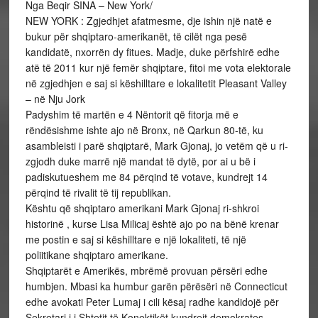
Nga Beqir SINA – New York/
NEW YORK : Zgjedhjet afatmesme, dje ishin një natë e
bukur për shqiptaro-amerikanët, të cilët nga pesë
kandidatë, nxorrën dy fitues. Madje, duke përfshirë edhe
atë të 2011 kur një femër shqiptare, fitoi me vota elektorale
në zgjedhjen e saj si këshilltare e lokalitetit Pleasant Valley
– në Nju Jork
Padyshim të martën e 4 Nëntorit që fitorja më e
rëndësishme ishte ajo në Bronx, në Qarkun 80-të, ku
asambleisti i parë shqiptarë, Mark Gjonaj, jo vetëm që u ri-
zgjodh duke marrë një mandat të dytë, por ai u bë i
padiskutueshem me 84 përqind të votave, kundrejt 14
përqind të rivalit të tij republikan.
Kështu që shqiptaro amerikani Mark Gjonaj ri-shkroi
historinë , kurse Lisa Milicaj është ajo po na bënë krenar
me postin e saj si këshilltare e një lokaliteti, të një
poliitikane shqiptaro amerikane.
Shqiptarët e Amerikës, mbrëmë provuan përsëri edhe
humbjen. Mbasi ka humbur garën përësëri në Connecticut
edhe avokati Peter Lumaj i cili kësaj radhe kandidojë për
Sekretari i i Shtetit të Konektikët kundrejt demokrates