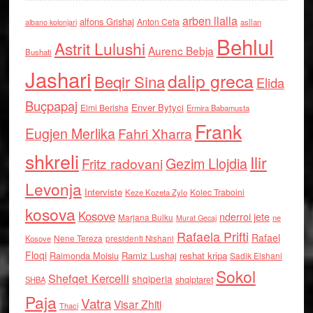
arben llalla
alfons Grishaj
Anton Cefa
asllan
albano kolonjari
Behlul
Astrit Lulushi
Aurenc Bebja
Bushati
Jashari
dalip greca
Beqir Sina
Elida
Buçpapaj
Enver Bytyci
Elmi Berisha
Ermira Babamusta
Frank
Eugjen Merlika
Fahri Xharra
shkreli
Ilir
Gezim Llojdia
Fritz radovani
Levonja
Interviste
Kolec Traboini
Keze Kozeta Zylo
kosova
Kosove
nderroi jete
Marjana Bulku
ne
Murat Gecaj
Rafaela Prifti
Rafael
Nene Tereza
Kosove
presidenti Nishani
Floqi
Raimonda Moisiu
Ramiz Lushaj
reshat kripa
Sadik Elshani
Sokol
Shefqet Kercelli
shqiperia
shqiptaret
SHBA
Paja
Vatra
Visar Zhiti
Thaci