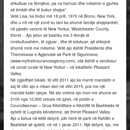
shkolluar ne fëmijëve, pa na harruar dhe mësimin e gjuhës
së ëmbël dhe të bukur shqipe”.
Vetë Lisa, ka lindur më 18 prill, 1970 në Bronx, New York,
dhe u rrit në një zonë ku tani ka shumë familje shqiptarësh,
në pjesën veriore të New Yorkut, Westchester County,
thirret -. Ajo jeton së bashku me 3 fëmijë të
mrekullueshëm, të zgjuar , dhe të edukuar, që shkojnë
shumë mirë me mësime. Vetë ajo është Presidente dhe
Themeluese e Agjencisë së Parë të Sigurimeve,
(www.myfirstinsuranceagency.com), cila është e vendosur
në zonat rurale të New Yorkut – në lokalitetin Pleasant
Valley.
Në zgjedhjet lokale, të vitit 2011 ajo ka marrë mandatin e
saj të cilin ajo e mban deri në vitin 2015, pra me një
mandat katër vjeçar. Në ato votime ajo mori me shume se
2100 nga 10,000 votues në qytet, në postin e
Councilwoman – Grua Këshilltare e Këshillit të Bashkisës të
qytetit të Luginës këndshme, që thirret Pleasant Valley.
Ajo u betua në këtë detyrë, për herë të parë në Kshillin e
Bashkisë së qytetit, në në 1 janar 2011. Një detyrë, kjo, me