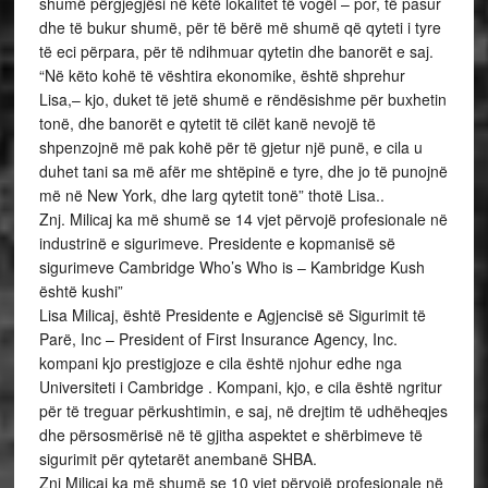
shumë përgjegjësi në këtë lokalitet të vogël – por, të pasur
dhe të bukur shumë, për të bërë më shumë që qyteti i tyre
të eci përpara, për të ndihmuar qytetin dhe banorët e saj.
“Në këto kohë të vështira ekonomike, është shprehur
Lisa,– kjo, duket të jetë shumë e rëndësishme për buxhetin
tonë, dhe banorët e qytetit të cilët kanë nevojë të
shpenzojnë më pak kohë për të gjetur një punë, e cila u
duhet tani sa më afër me shtëpinë e tyre, dhe jo të punojnë
më në New York, dhe larg qytetit tonë” thotë Lisa..
Znj. Milicaj ka më shumë se 14 vjet përvojë profesionale në
industrinë e sigurimeve. Presidente e kopmanisë së
sigurimeve Cambridge Who’s Who is – Kambridge Kush
është kushi”
Lisa Milicaj, është Presidente e Agjencisë së Sigurimit të
Parë, Inc – President of First Insurance Agency, Inc.
kompani kjo prestigjoze e cila është njohur edhe nga
Universiteti i Cambridge . Kompani, kjo, e cila është ngritur
për të treguar përkushtimin, e saj, në drejtim të udhëheqjes
dhe përsosmërisë në të gjitha aspektet e shërbimeve të
sigurimit për qytetarët anembanë SHBA.
Znj Milicaj ka më shumë se 10 vjet përvojë profesionale në