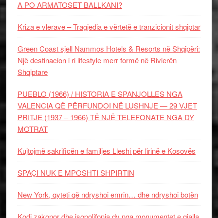
A PO ARMATOSET BALLKANI?
Kriza e vlerave – Tragjedia e vërtetë e tranzicionit shqiptar
Green Coast sjell Nammos Hotels & Resorts në Shqipëri:
Një destinacion i ri lifestyle merr formë në Rivierën
Shqiptare
PUEBLO (1966) / HISTORIA E SPANJOLLES NGA
VALENCIA QË PËRFUNDOI NË LUSHNJE — 29 VJET
PRITJE (1937 – 1966) TË NJË TELEFONATE NGA DY
MOTRAT
Kujtojmë sakrificën e familjes Lleshi për lirinë e Kosovës
SPAÇI NUK E MPOSHTI SHPIRTIN
New York, qyteti që ndryshoi emrin… dhe ndryshoi botën
Kodi zakonor dhe isopolifonia dy nga monumentet e gjalla