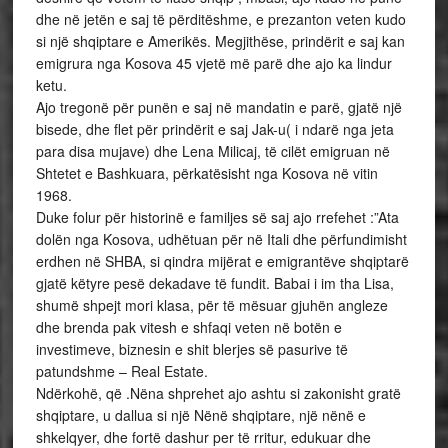
dhe në jetën e saj të përditëshme, e prezanton veten kudo
si një shqiptare e Amerikës. Megjithëse, prindërit e saj kan
emigrura nga Kosova 45 vjetë më parë dhe ajo ka lindur
ketu.
Ajo tregonë për punën e saj në mandatin e parë, gjatë një
bisede, dhe flet për prindërit e saj Jak-u( i ndarë nga jeta
para disa mujave) dhe Lena Milicaj, të cilët emigruan në
Shtetet e Bashkuara, përkatësisht nga Kosova në vitin
1968.
Duke folur për historinë e familjes së saj ajo rrefehet :”Ata
dolën nga Kosova, udhëtuan për në Itali dhe përfundimisht
erdhen në SHBA, si qindra mijërat e emigrantëve shqiptarë
gjatë këtyre pesë dekadave të fundit. Babai i im tha Lisa,
shumë shpejt mori klasa, për të mësuar gjuhën angleze
dhe brenda pak vitesh e shfaqi veten në botën e
investimeve, biznesin e shit blerjes së pasurive të
patundshme – Real Estate.
Ndërkohë, që .Nëna shprehet ajo ashtu si zakonisht gratë
shqiptare, u dallua si një Nënë shqiptare, një nënë e
shkelqyer, dhe fortë dashur per të rritur, edukuar dhe