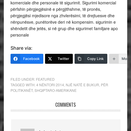
komerciale dhe personale të sigurimit. Sigurimi komercial
përfshin përgjegjësinë e përgjithshme, të pronës,
përgjegjësi mjedisore nga zhvlerësimi, të drejtuesve dhe
nënpunësve, punëtorëve deri në kompensim. sigurimin e
shëndetit dhe jetës, si në grup dhe sigurimet familjare apo
personale
Share via:
Facebook
Twitter
Copy Link
More
FILED UNDER:
FEATURED
TAGGED WITH:
4 NËNTORI 2014
,
NJË NATË E BUKUR
,
PËR
POLITIKANËT
,
SHQIPTARO-AMERIKANE
COMMENTS