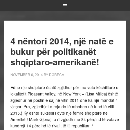
4 nëntori 2014, një natë e
bukur për politikanët
shqiptaro-amerikanë!
NOVEMBER 6, 2014
BY
DGRECA
Edhe nje shqiptare është zgjidhur për me vota këshilltare e
lokalitetit Pleasant Valley, në New York – (Lisa Milicaj është
zgjedhur në postin e saj në vitin 2011 dhe ka një mandat 4-
vjeçar. Pra, zgjedhjet e reja do të mbahen në fund të vitit
2015.) Ky është suksesi i dytë një femre shqiptare në
Amerikë ! Mark Gjonaj, u ri-zgjodh me 84 përqind të votave
kundrejt 14 përqind të rivalit të tij republikan./