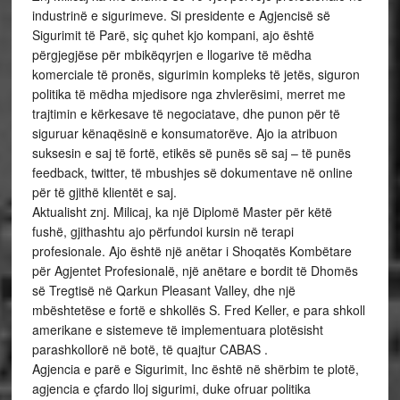
industrinë e sigurimeve. Si presidente e Agjencisë së
Sigurimit të Parë, siç quhet kjo kompani, ajo është
përgjegjëse për mbikëqyrjen e llogarive të mëdha
komerciale të pronës, sigurimin kompleks të jetës, siguron
politika të mëdha mjedisore nga zhvlerësimi, merret me
trajtimin e kërkesave të negociatave, dhe punon për të
siguruar kënaqësinë e konsumatorëve. Ajo ia atribuon
suksesin e saj të fortë, etikës së punës së saj – të punës
feedback, twitter, të mbushjes së dokumentave në online
për të gjithë klientët e saj.
Aktualisht znj. Milicaj, ka një Diplomë Master për këtë
fushë, gjithashtu ajo përfundoi kursin në terapi
profesionale. Ajo është një anëtar i Shoqatës Kombëtare
për Agjentet Profesionalë, një anëtare e bordit të Dhomës
së Tregtisë në Qarkun Pleasant Valley, dhe një
mbështetëse e fortë e shkollës S. Fred Keller, e para shkoll
amerikane e sistemeve të implementuara plotësisht
parashkollorë në botë, të quajtur CABAS .
Agjencia e parë e Sigurimit, Inc është në shërbim te plotë,
agjencia e çfardo lloj sigurimi, duke ofruar politika