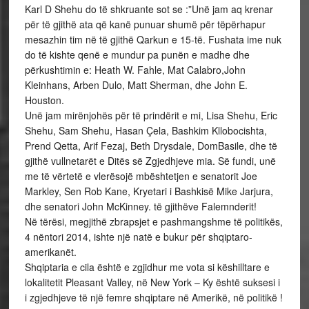
Karl D Shehu do të shkruante sot se :”Unë jam aq krenar
për të gjithë ata që kanë punuar shumë për tëpërhapur
mesazhin tim në të gjithë Qarkun e 15-të. Fushata ime nuk
do të kishte qenë e mundur pa punën e madhe dhe
përkushtimin e: Heath W. Fahle, Mat Calabro,John
Kleinhans, Arben Dulo, Matt Sherman, dhe John E.
Houston.
Unë jam mirënjohës për të prindërit e mi, Lisa Shehu, Eric
Shehu, Sam Shehu, Hasan Çela, Bashkim Kllobocishta,
Prend Qetta, Arif Fezaj, Beth Drysdale, DomBasile, dhe të
gjithë vullnetarët e Ditës së Zgjedhjeve mia. Së fundi, unë
me të vërtetë e vlerësojë mbështetjen e senatorit Joe
Markley, Sen Rob Kane, Kryetari i Bashkisë Mike Jarjura,
dhe senatori John McKinney. të gjithëve Falemnderit!
Në tërësi, megjithë zbrapsjet e pashmangshme të politikës,
4 nëntori 2014, ishte një natë e bukur për shqiptaro-
amerikanët.
Shqiptaria e cila është e zgjidhur me vota si këshilltare e
lokalitetit Pleasant Valley, në New York – Ky është suksesi i
i zgjedhjeve të një femre shqiptare në Amerikë, në politikë !