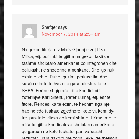
Shefqet
says
November 7, 2014 at 2:54 am
Na gezon fitorja e z.Mark Gjonaj e znj.Liza
Milica, etj. por mbi te gjitha na gezon fakti qe
tashme shqiptaro-amerikanet po integrohen dhe
politikisht ne shoqerine amerikane. Dhe kjo nuk
eshte e lehte. Duhet guxim, perkushtim dhe
kurajo e larte te hysh ne garat elektorale te
SHBA. Per ne shqiptaret dhe kandidimi i
zoterinjve Karl Shehu, Peter Lumaj, etj. eshte
fitore. Rendesi ka te ecim, te hedhim nga nje
hap ne cdo fushate zgjedhore, kete vit kemi dy-
tre, pas tete vitesh do kemi shtate. Urimet me te
mira te gjithe kandidateve shqiptaro-amerikane
qe garuan ne kete fushate, pamvaresisht
rezultatit. Jam dakord me zotin Leke, qe thekson