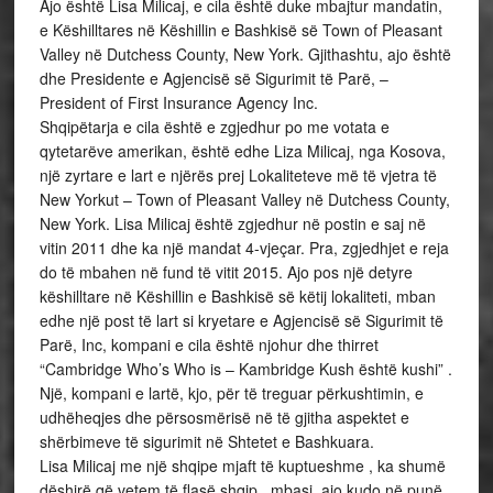
Ajo është Lisa Milicaj, e cila është duke mbajtur mandatin,
e Këshilltares në Këshillin e Bashkisë së Town of Pleasant
Valley në Dutchess County, New York. Gjithashtu, ajo është
dhe Presidente e Agjencisë së Sigurimit të Parë, –
President of First Insurance Agency Inc.
Shqipëtarja e cila është e zgjedhur po me votata e
qytetarëve amerikan, është edhe Liza Milicaj, nga Kosova,
një zyrtare e lart e njërës prej Lokaliteteve më të vjetra të
New Yorkut – Town of Pleasant Valley në Dutchess County,
New York. Lisa Milicaj është zgjedhur në postin e saj në
vitin 2011 dhe ka një mandat 4-vjeçar. Pra, zgjedhjet e reja
do të mbahen në fund të vitit 2015. Ajo pos një detyre
këshilltare në Këshillin e Bashkisë së këtij lokaliteti, mban
edhe një post të lart si kryetare e Agjencisë së Sigurimit të
Parë, Inc, kompani e cila është njohur dhe thirret
“Cambridge Who’s Who is – Kambridge Kush është kushi” .
Një, kompani e lartë, kjo, për të treguar përkushtimin, e
udhëheqjes dhe përsosmërisë në të gjitha aspektet e
shërbimeve të sigurimit në Shtetet e Bashkuara.
Lisa Milicaj me një shqipe mjaft të kuptueshme , ka shumë
dëshirë që vetem të flasë shqip , mbasi, ajo kudo në punë