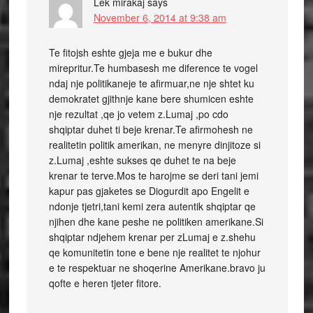
Lek mirakaj
says
November 6, 2014 at 9:38 am
Te fitojsh eshte gjeja me e bukur dhe
mirepritur.Te humbasesh me diference te vogel
ndaj nje politikaneje te afirmuar,ne nje shtet ku
demokratet gjithnje kane bere shumicen eshte
nje rezultat ,qe jo vetem z.Lumaj ,po cdo
shqiptar duhet ti beje krenar.Te afirmohesh ne
realitetin politik amerikan, ne menyre dinjitoze si
z.Lumaj ,eshte sukses qe duhet te na beje
krenar te terve.Mos te harojme se deri tani jemi
kapur pas gjaketes se Diogurdit apo Engelit e
ndonje tjetri,tani kemi zera autentik shqiptar qe
njihen dhe kane peshe ne politiken amerikane.Si
shqiptar ndjehem krenar per zLumaj e z.shehu
qe komunitetin tone e bene nje realitet te njohur
e te respektuar ne shoqerine Amerikane.bravo ju
qofte e heren tjeter fitore.