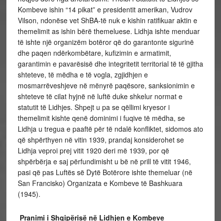
Kombeve ishin “14 pikat” e presidentit amerikan, Vudrov
Vilson, ndonëse vet ShBA-të nuk e kishin ratifikuar aktin e
themelimit as ishin bërë themeluese. Lidhja ishte menduar
të ishte një organizëm botëror që do garantonte sigurinë
dhe paqen ndërkombëtare, kufizimin e armatimit,
garantimin e pavarësisë dhe integritetit territorial të të gjitha
shteteve, të mëdha e të vogla, zgjidhjen e
mosmarrëveshjeve në mënyrë paqësore, sanksionimin e
shteteve të cilat hyjnë në luftë duke shkelur normat e
statutit të Lidhjes. Shpejt u pa se qëllimi kryesor i
themelimit kishte qenë dominimi i fuqive të mëdha, se
Lidhja u tregua e paaftë për të ndalë konfliktet, sidomos ato
që shpërthyen në vitin 1939, prandaj konsiderohet se
Lidhja veproi prej vitit 1920 deri më 1939, por që
shpërbërja e saj përfundimisht u bë në prill të vitit 1946,
pasi që pas Luftës së Dytë Botërore ishte themeluar (në
San Francisko) Organizata e Kombeve të Bashkuara
(1945).
Pranimi i Shqipërisë në Lidhjen e Kombeve