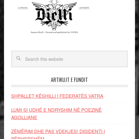
ARTIKUJT E FUNDIT
SHPALLET KËSHILLI I FEDERATËS VATRA
LUMI SI UDHË E NDRYSHIM NË POEZINË
AGOLLIANE
ZËMËRIM DHE PAS VDEKJES! DISIDENTI I
PËRHERSHËM…