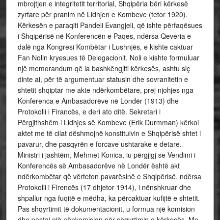
mbrojtjen e integritetit territorial, Shqipëria bëri kërkesë
zyrtare për pranim në Lidhjen e Kombeve (tetor 1920).
Kërkesën e paraqiti Pandeli Evangjeli, që ishte përfaqësues
i Shqipërisë në Konferencën e Paqes, ndërsa Qeveria e
dalë nga Kongresi Kombëtar i Lushnjës, e kishte caktuar
Fan Nolin kryesues të Delegacionit. Noli e kishte formuluar
një memorandum që ia bashkëngjiti kërkesës, ashtu siç
dinte ai, për të argumentuar statusin dhe sovranitetin e
shtetit shqiptar me akte ndërkombëtare, prej njohjes nga
Konferenca e Ambasadorëve në Londër (1913) dhe
Protokolli i Firancës, e deri ato ditë. Sekretari i
Përgjithshëm i Lidhjes së Kombeve (Erik Durmman) kërkoi
aktet me të cilat dëshmojnë konstituivin e Shqipërisë shtet i
pavarur, dhe pasqyrën e forcave ushtarake e detare.
Ministri i jashtëm, Mehmet Konica, iu përgjigj se Vendimi i
Konferencës së Ambasadorëve në Londër është akt
ndërkombëtar që vërteton pavarësinë e Shqipërisë, ndërsa
Protokolli i Firencës (17 dhjetor 1914), i nënshkruar dhe
shpallur nga fuqitë e mëdha, ka përcaktuar kufijtë e shtetit.
Pas shqyrtimit të dokumentacionit, u formua një komision
dhe pastaj një nënkomision për shqyrtimin e kërkesës. Me