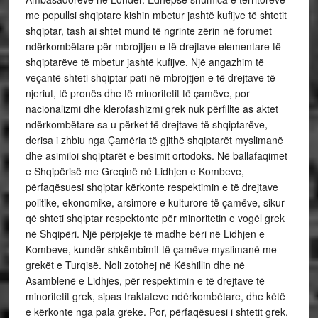
me popullsi shqiptare kishin mbetur jashtë kufijve të shtetit
shqiptar, tash ai shtet mund të ngrinte zërin në forumet
ndërkombëtare për mbrojtjen e të drejtave elementare të
shqiptarëve të mbetur jashtë kufijve. Një angazhim të
veçantë shteti shqiptar pati në mbrojtjen e të drejtave të
njeriut, të pronës dhe të minoritetit të çamëve, por
nacionalizmi dhe klerofashizmi grek nuk përfillte as aktet
ndërkombëtare sa u përket të drejtave të shqiptarëve,
derisa i zhbiu nga Çamëria të gjithë shqiptarët myslimanë
dhe asimiloi shqiptarët e besimit ortodoks. Në ballafaqimet
e Shqipërisë me Greqinë në Lidhjen e Kombeve,
përfaqësuesi shqiptar kërkonte respektimin e të drejtave
politike, ekonomike, arsimore e kulturore të çamëve, sikur
që shteti shqiptar respektonte për minoritetin e vogël grek
në Shqipëri. Një përpjekje të madhe bëri në Lidhjen e
Kombeve, kundër shkëmbimit të çamëve myslimanë me
grekët e Turqisë. Noli zotohej në Këshillin dhe në
Asamblenë e Lidhjes, për respektimin e të drejtave të
minoritetit grek, sipas traktateve ndërkombëtare, dhe këtë
e kërkonte nga pala greke. Por, përfaqësuesi i shtetit grek,