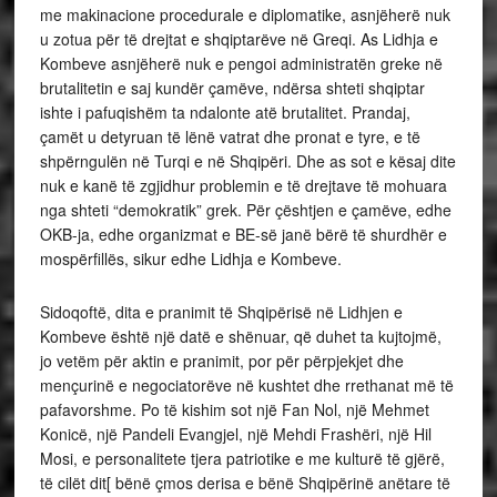
me makinacione procedurale e diplomatike, asnjëherë nuk
u zotua për të drejtat e shqiptarëve në Greqi. As Lidhja e
Kombeve asnjëherë nuk e pengoi administratën greke në
brutalitetin e saj kundër çamëve, ndërsa shteti shqiptar
ishte i pafuqishëm ta ndalonte atë brutalitet. Prandaj,
çamët u detyruan të lënë vatrat dhe pronat e tyre, e të
shpërngulën në Turqi e në Shqipëri. Dhe as sot e kësaj dite
nuk e kanë të zgjidhur problemin e të drejtave të mohuara
nga shteti “demokratik” grek. Për çështjen e çamëve, edhe
OKB-ja, edhe organizmat e BE-së janë bërë të shurdhër e
mospërfillës, sikur edhe Lidhja e Kombeve.
Sidoqoftë, dita e pranimit të Shqipërisë në Lidhjen e
Kombeve është një datë e shënuar, që duhet ta kujtojmë,
jo vetëm për aktin e pranimit, por për përpjekjet dhe
mençurinë e negociatorëve në kushtet dhe rrethanat më të
pafavorshme. Po të kishim sot një Fan Nol, një Mehmet
Konicë, një Pandeli Evangjel, një Mehdi Frashëri, një Hil
Mosi, e personalitete tjera patriotike e me kulturë të gjërë,
të cilët dit[ bënë çmos derisa e bënë Shqipërinë anëtare të