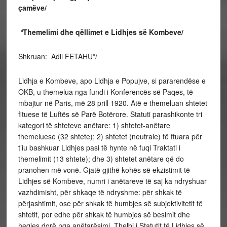
çamëve/
*
Themelimi dhe qëllimet e Lidhjes së Kombeve/
Shkruan: Adil FETAHU*/
Lidhja e Kombeve, apo Lidhja e Popujve, si pararendëse e
OKB, u themelua nga fundi i Konferencës së Paqes, të
mbajtur në Paris, më 28 prill 1920. Atë e themeluan shtetet
fituese të Luftës së Parë Botërore. Statuti parashikonte tri
kategori të shteteve anëtare: 1) shtetet-anëtare
themeluese (32 shtete); 2) shtetet (neutrale) të ftuara për
t’iu bashkuar Lidhjes pasi të hynte në fuqi Traktati i
themelimit (13 shtete); dhe 3) shtetet anëtare që do
pranohen më vonë. Gjatë gjithë kohës së ekzistimit të
Lidhjes së Kombeve, numri i anëtareve të saj ka ndryshuar
vazhdimisht, për shkaqe të ndryshme: për shkak të
përjashtimit, ose për shkak të humbjes së subjektivitetit të
shtetit, por edhe për shkak të humbjes së besimit dhe
heqjes dorë nga anëtarësimi. Thelbi i Statutit të Lidhjes së