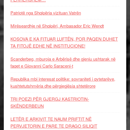
Patriotë nga Shqipëria vizituan Vatrën
Mirëseardhje në Shqipëri, Ambasador Eric Wendt
KOSOVA E KA FITUAR LUFTËN, POR PAQEN DUHET
TA FITOJË EDHE NË INSTITUCIONE!
Scanderbeg, mburoja e Arbërisë dhe gjeniu ushtarak në
faqet e Giovanni Carlo Saraceni-t
Republika mbi interesat politike: sovraniteti i qytetarëve,
kushtetutshmëria dhe përgjegjësia shtetërore
TRI POEZI PËR GJERGJ KASTRIOTIN-
SKËNDERBEUN
LETËR E ARKIVIT TE NAUM PRIFTIT NË
PERVJETORIN E PARE TE DRAGO SILIQIT