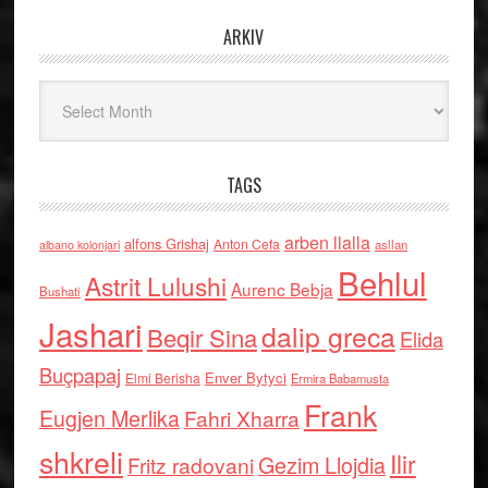
ARKIV
Arkiv
TAGS
arben llalla
alfons Grishaj
Anton Cefa
asllan
albano kolonjari
Behlul
Astrit Lulushi
Aurenc Bebja
Bushati
Jashari
dalip greca
Beqir Sina
Elida
Buçpapaj
Enver Bytyci
Elmi Berisha
Ermira Babamusta
Frank
Eugjen Merlika
Fahri Xharra
shkreli
Ilir
Gezim Llojdia
Fritz radovani