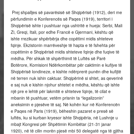
Prej shpalljes së pavarësisë së Shqipërisë (1912), deri me
përfundimin e Konferencës së Paqes (1919), territori i
Shqipërisë ishte i pushtuar nga ushtritë e hueja: Serbi, Mali
Zi, Greqi, Itali, por edhe Francë e Gjermani, kështu që
ishte rrezikuar shpërbërja dhe copëtimi midis shteteve
fqinje. Ekzistonin marrëveshje të hapta e të fshehta për
copëtimin e Shqipërisë midis shteteve fqinje dhe fuqive të
mëdha. Për shkak të shpërthimit të Luftës së Parë
Botërore, Komisioni Ndërkombëtar për caktimin e kufijve të
Shqipërisë londineze, e kishte ndërprerë punën dhe kufijtë
në terren nuk ishin caktuar. Shqipërinë si shtet, as qeverinë
e saj nuk e kishin njohur shtetet e mëdha, kështu që ishte
një pre e lehtë për lakmitë e shteteve fqinje, të cilat e
mbanin të pushtuar, vetëm prisnin ta “legalizonin”
aneksimin e pjesëve të saj. Në kohën kur në Konferencën
e Paqes në Paris (1919), bëheshin pazaret e presë së
luftës, ku si kurban kryesor ishte Shqipëria, në Lushnje u
mbajt Kongresi për Shpëtimin Kombëtar (21-31 janar
1920), në të cilin morën pjesë mbi 50 delegatë nga të gjitha