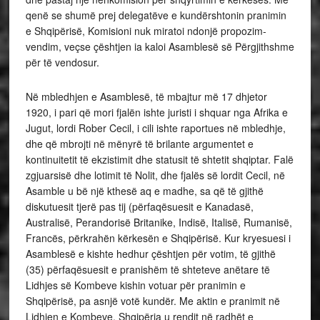
qenë se shumë prej delegatëve e kundërshtonin pranimin
e Shqipërisë, Komisioni nuk miratoi ndonjë propozim-
vendim, veçse çështjen ia kaloi Asamblesë së Përgjithshme
për të vendosur.
Në mbledhjen e Asamblesë, të mbajtur më 17 dhjetor
1920, i pari që mori fjalën ishte juristi i shquar nga Afrika e
Jugut, lordi Rober Cecil, i cili ishte raportues në mbledhje,
dhe që mbrojti në mënyrë të brilante argumentet e
kontinuitetit të ekzistimit dhe statusit të shtetit shqiptar. Falë
zgjuarsisë dhe lotimit të Nolit, dhe fjalës së lordit Cecil, në
Asamble u bë një kthesë aq e madhe, sa që të gjithë
diskutuesit tjerë pas tij (përfaqësuesit e Kanadasë,
Australisë, Perandorisë Britanike, Indisë, Italisë, Rumanisë,
Francës, përkrahën kërkesën e Shqipërisë. Kur kryesuesi i
Asamblesë e kishte hedhur çështjen për votim, të gjithë
(35) përfaqësuesit e pranishëm të shteteve anëtare të
Lidhjes së Kombeve kishin votuar për pranimin e
Shqipërisë, pa asnjë votë kundër. Me aktin e pranimit në
Lidhjen e Kombeve, Shqipëria u rendit në radhët e