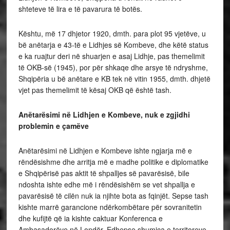
shteteve të lira e të pavarura të botës.
Kështu, më 17 dhjetor 1920, dmth. para plot 95 vjetëve, u
bë anëtarja e 43-të e Lidhjes së Kombeve, dhe këtë status
e ka ruajtur deri në shuarjen e asaj Lidhje, pas themelimit
të OKB-së (1945), por për shkaqe dhe arsye të ndryshme,
Shqipëria u bë anëtare e KB tek në vitin 1955, dmth. dhjetë
vjet pas themelimit të kësaj OKB që është tash.
Anëtarësimi në Lidhjen e Kombeve, nuk e zgjidhi
problemin e çamëve
Anëtarësimi në Lidhjen e Kombeve ishte ngjarja më e
rëndësishme dhe arritja më e madhe politike e diplomatike
e Shqipërisë pas aktit të shpalljes së pavarësisë, bile
ndoshta ishte edhe më i rëndësishëm se vet shpallja e
pavarësisë të cilën nuk ia njihte bota as fqinjët. Sepse tash
kishte marrë garancione ndërkombëtare për sovranitetin
dhe kufijtë që ia kishte caktuar Konferenca e
Ambasadorëve në Londër. Edhepse shumica e territoreve