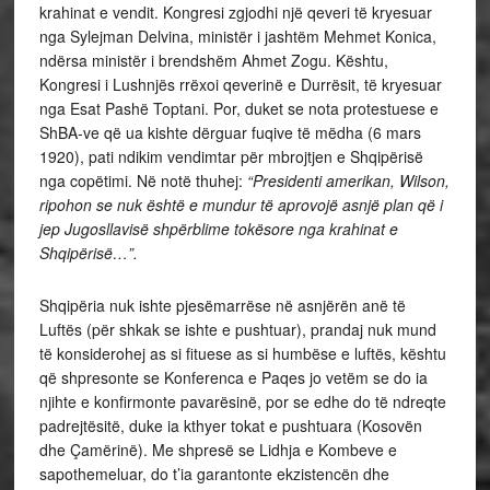
krahinat e vendit. Kongresi zgjodhi një qeveri të kryesuar
nga Sylejman Delvina, ministër i jashtëm Mehmet Konica,
ndërsa ministër i brendshëm Ahmet Zogu. Kështu,
Kongresi i Lushnjës rrëxoi qeverinë e Durrësit, të kryesuar
nga Esat Pashë Toptani. Por, duket se nota protestuese e
ShBA-ve që ua kishte dërguar fuqive të mëdha (6 mars
1920), pati ndikim vendimtar për mbrojtjen e Shqipërisë
nga copëtimi. Në notë thuhej:
“Presidenti amerikan, Wilson,
ripohon se nuk është e
mundur të aprovojë asnjë plan që i
jep Jugosllavisë shpërblime tokësore nga krahinat e
Shqipërisë…”.
Shqipëria nuk ishte pjesëmarrëse në asnjërën anë të
Luftës (për shkak se ishte e pushtuar), prandaj nuk mund
të konsiderohej as si fituese as si humbëse e luftës, kështu
që shpresonte se Konferenca e Paqes jo vetëm se do ia
njihte e konfirmonte pavarësinë, por se edhe do të ndreqte
padrejtësitë, duke ia kthyer tokat e pushtuara (Kosovën
dhe Çamërinë). Me shpresë se Lidhja e Kombeve e
sapothemeluar, do t’ia garantonte ekzistencën dhe