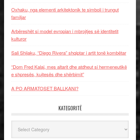
Oxhaku, nga elementi arkitektonik te simboli i trungut
familjar
Arbëreshët si model evropian i mbrojtjes së identitetit
kulturor
Sali Shijaku, “Diego Rivera” shqiptar i artit tonë kombëtar
“Dom Fred Kalaj, mes altarit dhe atdheut si hermeneutikë
e shpresës, kujtesës dhe shërbimit”
A PO ARMATOSET BALLKANI?
KATEGORITË
Kategoritë