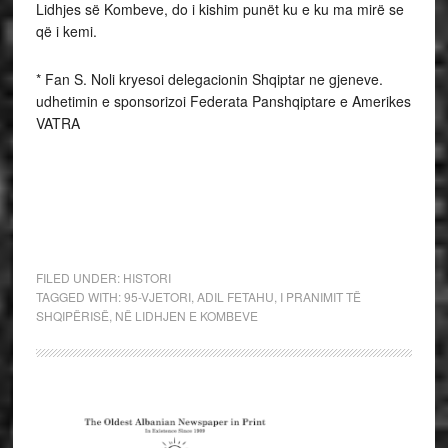
Lidhjes së Kombeve, do i kishim punët ku e ku ma mirë se
që i kemi.
* Fan S. Noli kryesoi delegacionin Shqiptar ne gjeneve.
udhetimin e sponsorizoi Federata Panshqiptare e Amerikes
VATRA
FILED UNDER:
HISTORI
TAGGED WITH:
95-VJETORI
,
ADIL FETAHU
,
I PRANIMIT TË
SHQIPËRISË
,
NË LIDHJEN E KOMBEVE