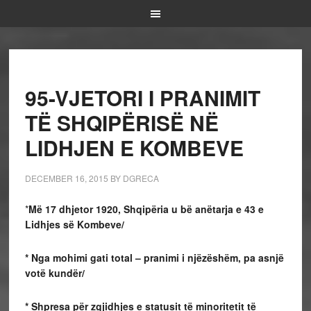
95-VJETORI I PRANIMIT
TË SHQIPËRISË NË
LIDHJEN E KOMBEVE
DECEMBER 16, 2015
BY
DGRECA
*
Më 17 dhjetor 1920, Shqipëria u bë anëtarja e 43 e
Lidhjes së Kombeve/
* Nga mohimi gati total – pranimi i njëzëshëm, pa asnjë
votë kundër/
* Shpresa për zgjidhjes e statusit të minoritetit të