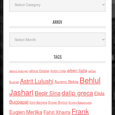
Kategoritë
ARKIV
Arkiv
TAGS
arben llalla
alfons Grishaj
Anton Cefa
asllan
albano kolonjari
Behlul
Astrit Lulushi
Aurenc Bebja
Bushati
Jashari
dalip greca
Beqir Sina
Elida
Buçpapaj
Enver Bytyci
Elmi Berisha
Ermira Babamusta
Frank
Eugjen Merlika
Fahri Xharra