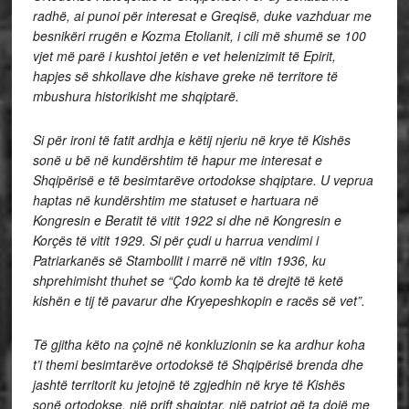
radhë, ai punoi për interesat e Greqisë, duke vazhduar me
besnikëri rrugën e Kozma Etolianit, i cili më shumë se 100
vjet më parë i kushtoi jetën e vet helenizimit të Epirit,
hapjes së shkollave dhe kishave greke në territore të
mbushura historikisht me shqiptarë.
Si për ironi të fatit ardhja e këtij njeriu në krye të Kishës
sonë u bë në kundërshtim të hapur me interesat e
Shqipërisë e të besimtarëve ortodokse shqiptare. U veprua
haptas në kundërshtim me statuset e hartuara në
Kongresin e Beratit të vitit 1922 si dhe në Kongresin e
Korçës të vitit 1929. Si për çudi u harrua vendimi i
Patriarkanës së Stambollit i marrë në vitin 1936, ku
shprehimisht thuhet se “Çdo komb ka të drejtë të ketë
kishën e tij të pavarur dhe Kryepeshkopin e racës së vet”.
Të gjitha këto na çojnë në konkluzionin se ka ardhur koha
t’i themi besimtarëve ortodoksë të Shqipërisë brenda dhe
jashtë territorit ku jetojnë të zgjedhin në krye të Kishës
sonë ortodokse, një prift shqiptar, një patriot që ta dojë me