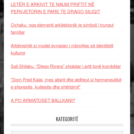
LETËR E ARKIVIT TE NAUM PRIFTIT NË
PERVJETORIN E PARE TE DRAGO SILIQIT
Oxhaku, nga elementi arkitektonik te simboli i trungut
familjar
Arbëreshët si model evropian i mbrojtjes së identitetit
kulturor
Sali Shijaku, “Diego Rivera” shqiptar i artit tonë kombëtar
“Dom Fred Kalaj, mes altarit dhe atdheut si hermeneutikë
e shpresës, kujtesës dhe shërbimit”
A PO ARMATOSET BALLKANI?
KATEGORITË