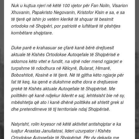
Nuk u kujtua njeri në këtë 100 vjetor për Fan Nolin, Visarion
Xhuvanin, Papakristo Negovanin, Kristofor Kisin e sa, e sa
të tjerë që ishin jo vetëm klerikë të shquar të besimit
ortodoks në Shqipëri, por patriotë e luftëtarë të çështjes
kombëtare shqiptare.
Duke parë e krahasuar se çfarë kanë bërë drejtuesit
aktuale të Kishës Ortodokse Autoqefale të Shqipërisë e
sidomos këto vitet e fundit, na vijnë nder mend ngjarjet e
turpshme të ndodhura në Këlcyrë, Bularat, Himarë,
Boboshticë, Kosinë e të tjerë. Në të gjitha këto ngjarje për
fat të keq, ka qenë e dukshme edhe dora e drejtuesve
grekë të Kishës aktuale Autoqefale të Shqipërisë. Me
politikën që kanë ndjekur liderët e saj, lehtësisht bie në sy,
mbështetja që ato i kanë dhënë politikës së shtetit grek si
dhe pretendimeve të tij territoriale ndaj Shqipërisë.
Natyrisht, rolin kryesor në këtë aktivitet antishqiptar e ka
luajtur Anastas Janullatosi, lideri uzurpator i Kishës
Ortodokse Autoqefale të Shqipërisë. Për dy dekada me