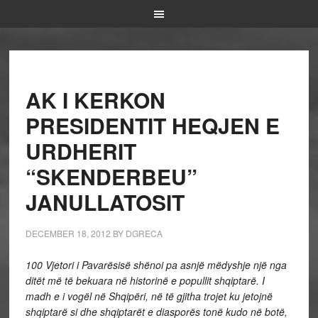
AK I KERKON
PRESIDENTIT HEQJEN E
URDHERIT
“SKENDERBEU”
JANULLATOSIT
DECEMBER 18, 2012
BY
DGRECA
100 Vjetori i Pavarësisë shënoi pa asnjë mëdyshje një nga
ditët më të bekuara në historinë e popullit shqiptarë. I
madh e i vogël në Shqipëri, në të gjitha trojet ku jetojnë
shqiptarë si dhe shqiptarët e diasporës tonë kudo në botë,