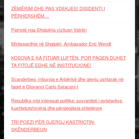
ZËMËRIM DHE PAS VDEKJES! DISIDENTI I
PËRHERSHËM…
Patriotë nga Shqipëria vizituan Vatrën
Mirëseardhje në Shqipëri, Ambasador Eric Wendt
KOSOVA E KA FITUAR LUFTËN, POR PAQEN DUHET
TA FITOJË EDHE NË INSTITUCIONE!
Scanderbeg, mburoja e Arbërisë dhe gjeniu ushtarak në
faqet e Giovanni Carlo Saraceni-t
Republika mbi interesat politike: sovraniteti i qytetarëve,
kushtetutshmëria dhe përgjegjësia shtetërore
TRI POEZI PËR GJERGJ KASTRIOTIN-
SKËNDERBEUN