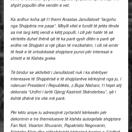
shpirt popullin dhe vendin e vet.
Ka ardhur koha që t’i themi Anastas Janullatosit “largohu
nga Shqipëria me paqe”. Mbylli vitet e fundit të jetës tënde
sa më larg këtij vendi e këtij populli, i cili për hatër të së
vërtetës duhet thënë që të ka parë qysh ditën e parë që
erdhe në Shqipëri si një çiban të rrezikshëm, i cili në emër
të fesë e të ortodoksisë shqiptare punoi për interesat e
shtetit e të Kishës greke.
Të bindur se aktiviteti i Janullatosit nuk i ka shërbyer
interesave të Shqipërisë e të shqiptarëve kërkojmë nga ju, i
nderuari President i Republikës, z.Bujar Nishani, t’i hiqet atij
dekorata “Urdhri i lartë Gjergj Kastrioti Skënderbeu”, që i
është dhënë tre vite më parë.
Për këto arsye iu adresojmë zyrtarisht kërkesën për
dekorimin e tre themeluesve të kishës autoqefale shqiptare
Fan Noli, Visarion Xhuvanin, Papakristo Negovanin,
Kristofor Kisin dhe njëkohësisht kërkojmë heqjen e “Urdhrit