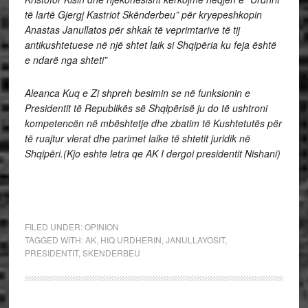
të lartë Gjergj Kastriot Skënderbeu” për kryepeshkopin
Anastas Janullatos për shkak të veprimtarive të tij
antikushtetuese në një shtet laik si Shqipëria ku feja është
e ndarë nga shteti”
Aleanca Kuq e Zi shpreh besimin se në funksionin e
Presidentit të Republikës së Shqipërisë ju do të ushtroni
kompetencën në mbështetje dhe zbatim të Kushtetutës për
të ruajtur vlerat dhe parimet laike të shtetit juridik në
Shqipëri.(Kjo eshte letra qe AK I dergoi presidentit Nishani)
FILED UNDER:
OPINION
TAGGED WITH:
AK
,
HIQ URDHERIN
,
JANULLAYOSIT
,
PRESIDENTIT
,
SKENDERBEU