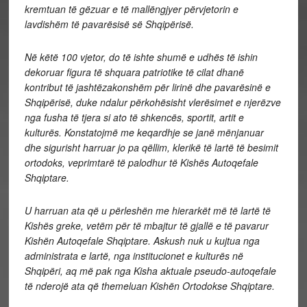
kremtuan të gëzuar e të mallëngjyer përvjetorin e
lavdishëm të pavarësisë së Shqipërisë.
Në këtë 100 vjetor, do të ishte shumë e udhës të ishin
dekoruar figura të shquara patriotike të cilat dhanë
kontribut të jashtëzakonshëm për lirinë dhe pavarësinë e
Shqipërisë, duke ndalur përkohësisht vlerësimet e njerëzve
nga fusha të tjera si ato të shkencës, sportit, artit e
kulturës. Konstatojmë me keqardhje se janë mënjanuar
dhe sigurisht harruar jo pa qëllim, klerikë të lartë të besimit
ortodoks, veprimtarë të palodhur të Kishës Autoqefale
Shqiptare.
U harruan ata që u përleshën me hierarkët më të lartë të
Kishës greke, vetëm për të mbajtur të gjallë e të pavarur
Kishën Autoqefale Shqiptare. Askush nuk u kujtua nga
administrata e lartë, nga institucionet e kulturës në
Shqipëri, aq më pak nga Kisha aktuale pseudo-autoqefale
të nderojë ata që themeluan Kishën Ortodokse Shqiptare.