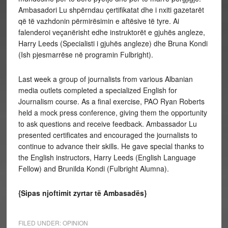
Ambasadori Lu shpërndau çertifikatat dhe i nxiti gazetarët
që të vazhdonin përmirësimin e aftësive të tyre. Ai
falenderoi veçanërisht edhe instruktorët e gjuhës angleze,
Harry Leeds (Specialisti i gjuhës angleze) dhe Bruna Kondi
(Ish pjesmarrëse në programin Fulbright).
Last week a group of journalists from various Albanian
media outlets completed a specialized English for
Journalism course. As a final exercise, PAO Ryan Roberts
held a mock press conference, giving them the opportunity
to ask questions and receive feedback. Ambassador Lu
presented certificates and encouraged the journalists to
continue to advance their skills. He gave special thanks to
the English instructors, Harry Leeds (English Language
Fellow) and Brunilda Kondi (Fulbright Alumna).
{Sipas njoftimit zyrtar të Ambasadës}
FILED UNDER:
OPINION