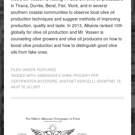
in Tirana, Durrës, Berat, Fier, Vlorë, and in several
southern coastal communities to observe local olive oil
production techniques and suggest methods of improving
production, quality and taste. In 2013, Albania ranked 10th
globally for olive oil production and Mr. Vossen is
counseling olive growers and olive oil producers on how to
boost olive production and how to distinguish good olive
oils from fake ones.
FILED UNDER:
FEATURED
TAGGED WITH:
AMBASADA E SHBA
,
PROJEKT PER
CERTIFIKATEN BOTERORE
,
SHEFQET KERCELLI
,
SHQIPTAR
,
TE
VAJIT TE ULLIRIT