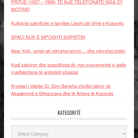
PRITJE (1937 – 1966) TË NJË TELEFONATE NGA DY
MOTRAT
Kujtojmë sakrificën e familjes Lleshi për lirinë e Kosovës
SPAÇI NUK E MPOSHTI SHPIRTIN
New York, qyteti që ndryshoi emrin… dhe ndryshoi botën
Kodi zakonor dhe isopolifonia dy nga monumentet e gjalla
madhështore të antikitetit shqiptar
Kryetari i Vatrës Dr. Elmi Berisha zhvilloi takim në
Akademinë e Shkencave dhe të Arteve të Kosovës
KATEGORITË
Kategoritë