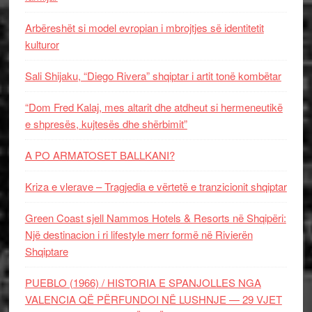
Arbëreshët si model evropian i mbrojtjes së identitetit
kulturor
Sali Shijaku, “Diego Rivera” shqiptar i artit tonë kombëtar
“Dom Fred Kalaj, mes altarit dhe atdheut si hermeneutikë
e shpresës, kujtesës dhe shërbimit”
A PO ARMATOSET BALLKANI?
Kriza e vlerave – Tragjedia e vërtetë e tranzicionit shqiptar
Green Coast sjell Nammos Hotels & Resorts në Shqipëri:
Një destinacion i ri lifestyle merr formë në Rivierën
Shqiptare
PUEBLO (1966) / HISTORIA E SPANJOLLES NGA
VALENCIA QË PËRFUNDOI NË LUSHNJE — 29 VJET