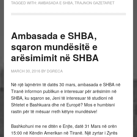
TAGGED WITH:
AMBASADA E SHBA
,
TRAJNON GAZETARET
Ambasada e SHBA,
sqaron mundësitë e
arësimimit në SHBA
MARCH 30, 2016
BY
DGRECA
Në një lajmërim të datës 30 mars, ambasada e SHBA në
Tiranë informon publikun e interesuar për arësimim në
SHBA, ku sqaron se, Jeni të interesuar të studioni në
Shtetet e Bashkuara dhe në Europë? Mos e humbisni
rastin për të mësuar rreth këtyre mundësive!
Bashkohuni me ne ditën e Enjte, datë 31 Mars në orën
15:00 në Këndin Amerikan në Tiranë. Një zyrtar i Zyrës