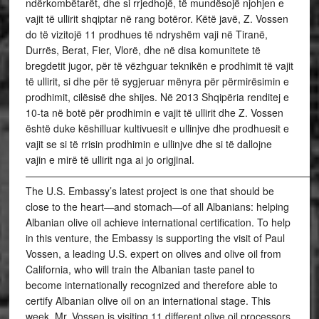
ndërkombëtarët, dhe si rrjedhojë, të mundësojë njohjen e
vajit të ullirit shqiptar në rang botëror. Këtë javë, Z. Vossen
do të vizitojë 11 prodhues të ndryshëm vaji në Tiranë,
Durrës, Berat, Fier, Vlorë, dhe në disa komunitete të
bregdetit jugor, për të vëzhguar teknikën e prodhimit të vajit
të ullirit, si dhe për të sygjeruar mënyra për përmirësimin e
prodhimit, cilësisë dhe shijes. Në 2013 Shqipëria renditej e
10-ta në botë për prodhimin e vajit të ullirit dhe Z. Vossen
është duke këshilluar kultivuesit e ullinjve dhe prodhuesit e
vajit se si të rrisin prodhimin e ullinjve dhe si të dallojne
vajin e mirë të ullirit nga ai jo origjinal.
—————————————————————————————
The U.S. Embassy’s latest project is one that should be
close to the heart—and stomach—of all Albanians: helping
Albanian olive oil achieve international certification. To help
in this venture, the Embassy is supporting the visit of Paul
Vossen, a leading U.S. expert on olives and olive oil from
California, who will train the Albanian taste panel to
become internationally recognized and therefore able to
certify Albanian olive oil on an international stage. This
week, Mr. Vossen is visiting 11 different olive oil processors