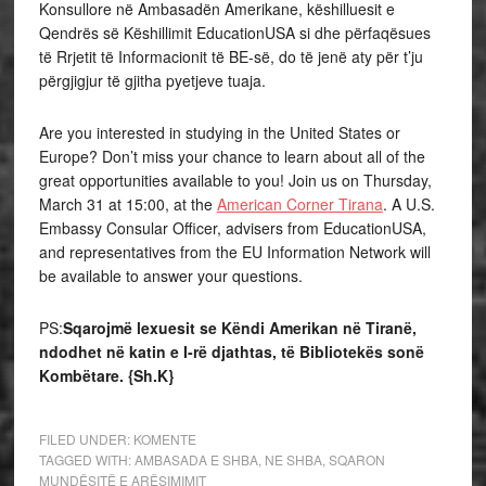
Konsullore në Ambasadën Amerikane, këshilluesit e
Qendrës së Këshillimit EducationUSA si dhe përfaqësues
të Rrjetit të Informacionit të BE-së, do të jenë aty për t’ju
përgjigjur të gjitha pyetjeve tuaja.
Are you interested in studying in the United States or
Europe? Don’t miss your chance to learn about all of the
great opportunities available to you! Join us on Thursday,
March 31 at 15:00, at the
American Corner Tirana
. A U.S.
Embassy Consular Officer, advisers from EducationUSA,
and representatives from the EU Information Network will
be available to answer your questions.
PS:
Sqarojmë lexuesit se Këndi Amerikan në Tiranë,
ndodhet në katin e I-rë djathtas, të Bibliotekës sonë
Kombëtare. {Sh.K}
FILED UNDER:
KOMENTE
TAGGED WITH:
AMBASADA E SHBA
,
NE SHBA
,
SQARON
MUNDËSITË E ARËSIMIMIT