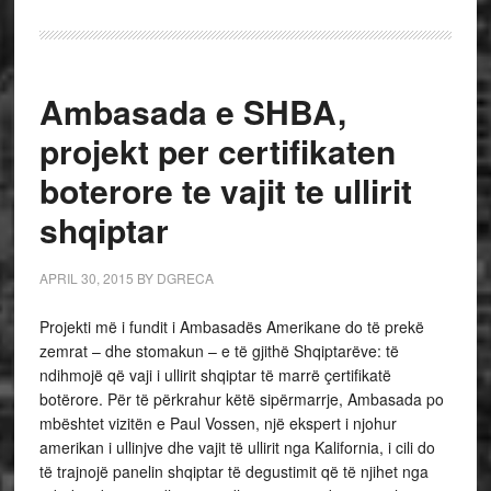
Ambasada e SHBA,
projekt per certifikaten
boterore te vajit te ullirit
shqiptar
APRIL 30, 2015
BY
DGRECA
Projekti më i fundit i Ambasadës Amerikane do të prekë
zemrat – dhe stomakun – e të gjithë Shqiptarëve: të
ndihmojë që vaji i ullirit shqiptar të marrë çertifikatë
botërore. Për të përkrahur këtë sipërmarrje, Ambasada po
mbështet vizitën e Paul Vossen, një ekspert i njohur
amerikan i ullinjve dhe vajit të ullirit nga Kalifornia, i cili do
të trajnojë panelin shqiptar të degustimit që të njihet nga