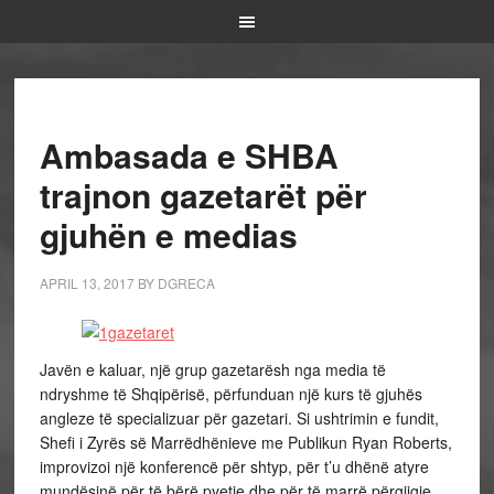
Ambasada e SHBA
trajnon gazetarët për
gjuhën e medias
APRIL 13, 2017
BY
DGRECA
Javën e kaluar, një grup gazetarësh nga media të
ndryshme të Shqipërisë, përfunduan një kurs të gjuhës
angleze të specializuar për gazetari. Si ushtrimin e fundit,
Shefi i Zyrës së Marrëdhënieve me Publikun Ryan Roberts,
improvizoi një konferencë për shtyp, për t’u dhënë atyre
mundësinë për të bërë pyetje dhe për të marrë përgjigje.