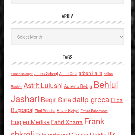
ARKIV
Arkiv
TAGS
arben llalla
alfons Grishaj
Anton Cefa
asllan
albano kolonjari
Behlul
Astrit Lulushi
Aurenc Bebja
Bushati
Jashari
dalip greca
Beqir Sina
Elida
Buçpapaj
Enver Bytyci
Elmi Berisha
Ermira Babamusta
Frank
Eugjen Merlika
Fahri Xharra
shkreli
Ilir
Gezim Llojdia
Fritz radovani