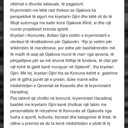
viktimat e dhunës seksuale, të pagjeturit.
Kryeministri me këtë rast theksoi se Gjakova ka
perspektivë të sigurt me kryetarin Gjini dhe këtë vit do të
fillojë autorruga me katër korsi Gjakovë-Klinë, si dhe një
numër projektesh brenda qytetit.
Kryetari i Komunës, Ardian Gjini vizitën e kryeministrit e
vlerësoi të rëndësishme për Gjakovën. “Kjo jo vetëm për
shkëmbim të mendimeve, por edhe për bashkërendim më
të madh të asaj që Gjakova mund të marr nga qeveria, të
përgatitjeve për sa më shumë thithje të fondeve, të cilat për
një kohë të gjatë kanë munguar në Gjakovë”, tha kryetari
Gjini. Më tej, kryetari Gjini tha se Komuna është e gatshme
për të gjitha punët që e presin, duke marrë edhe
mbështetjen e Qeverisë së Kosovës dhe të kryeministrit
Haradinaj.
Pas takimit që zhvilloi në komunë, kryeministri Haradinaj
bashkë me kryetarin Gjini kanë zhvilluar një takim me
personalitete të ndryshme të Komunës së Gjakovës nga
fusha e sportit, kulturës, biznesit dhe kategorive të lirisë, të
cilëve u premtoi se do ta kenë mbështetjen e plotë të tij