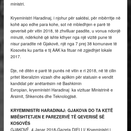
ministri.
Kryeministri Haradinaj, i njohur për saktësi, për mbërritje në
kohë apo edhe para kohe, sot në mbledhjen e parë të
qeverisë për vitin 2018, të zhvilluar pasdite, u vonua ndonjë
minutë, ndërkohë që ishte kthyer nga një vizitë pune të
nisur paradite në Gjakovë, një nga 7 prej 38 komunave të
Kosovës ku partia e tij AAK ka fituar në zgjedhjet lokale
2017.
Dje, në ditën e parë të punës në vitin e ri 2018, në të cilin
pritet liberalizim vizash dhe aplikim për statusin e vendit
kandidat për anëtarësim në Bashkimin
Evropian, kryeministri Haradinaj ka vizituar Ministrinë e
Arsimit, Shkencës dhe Teknologjisë.
KRYEMINISTRI HARADINAJ: GJAKOVA DO TA KETË
MBËSHTETJEN E PAREZERVË TË QEVERISË SË
KOSOVËS
GJAKOVË, 4 Janar 2018-Gazeta DIELLI/ Kryeministri i