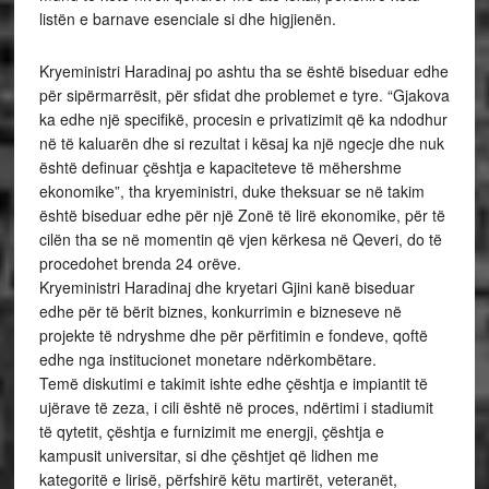
listën e barnave esenciale si dhe higjienën.
Kryeministri Haradinaj po ashtu tha se është biseduar edhe
për sipërmarrësit, për sfidat dhe problemet e tyre. “Gjakova
ka edhe një specifikë, procesin e privatizimit që ka ndodhur
në të kaluarën dhe si rezultat i kësaj ka një ngecje dhe nuk
është definuar çështja e kapaciteteve të mëhershme
ekonomike”, tha kryeministri, duke theksuar se në takim
është biseduar edhe për një Zonë të lirë ekonomike, për të
cilën tha se në momentin që vjen kërkesa në Qeveri, do të
procedohet brenda 24 orëve.
Kryeministri Haradinaj dhe kryetari Gjini kanë biseduar
edhe për të bërit biznes, konkurrimin e bizneseve në
projekte të ndryshme dhe për përfitimin e fondeve, qoftë
edhe nga institucionet monetare ndërkombëtare.
Temë diskutimi e takimit ishte edhe çështja e impiantit të
ujërave të zeza, i cili është në proces, ndërtimi i stadiumit
të qytetit, çështja e furnizimit me energji, çështja e
kampusit universitar, si dhe çështjet që lidhen me
kategoritë e lirisë, përfshirë këtu martirët, veteranët,