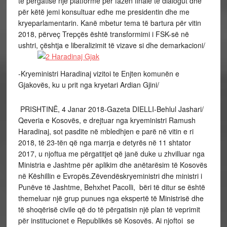
të përgatisë një platformë për fazën finale të dialogut dhe
për këtë jemi konsultuar edhe me presidentin dhe me
kryeparlamentarin. Kanë mbetur tema të bartura për vitin
2018, përveç Trepçës është transformimi i FSK-së në
ushtri, çështja e liberalizimit të vizave si dhe demarkacioni/
-Kryeministri Haradinaj vizitoi te Enjten komunën e
Gjakovës, ku u prit nga kryetari Ardian Gjini/
PRISHTINË, 4 Janar 2018-Gazeta DIELLI-Behlul Jashari/
Qeveria e Kosovës, e drejtuar nga kryeministri Ramush
Haradinaj, sot pasdite në mbledhjen e parë në vitin e ri
2018, të 23-tën që nga marrja e detyrës në 11 shtator
2017, u njoftua me përgatitjet që janë duke u zhvilluar nga
Ministria e Jashtme për aplikim dhe anëtarësim të Kosovës
në Këshillin e Evropës.Zëvendëskryeministri dhe ministri i
Punëve të Jashtme, Behxhet Pacolli, bëri të ditur se është
themeluar një grup punues nga ekspertë të Ministrisë dhe
të shoqërisë civile që do të përgatisin një plan të veprimit
për institucionet e Republikës së Kosovës. Ai njoftoi se