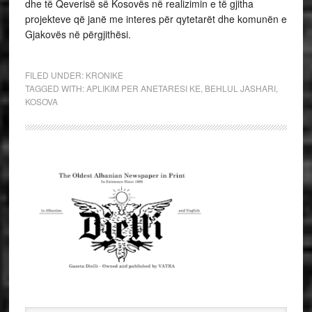
dhe të Qeverisë së Kosovës në realizimin e të gjitha
projekteve që janë me interes për qytetarët dhe komunën e
Gjakovës në përgjithësi.
FILED UNDER:
KRONIKE
TAGGED WITH:
APLIKIM PER ANETARESI KE
,
BEHLUL JASHARI
,
KOSOVA