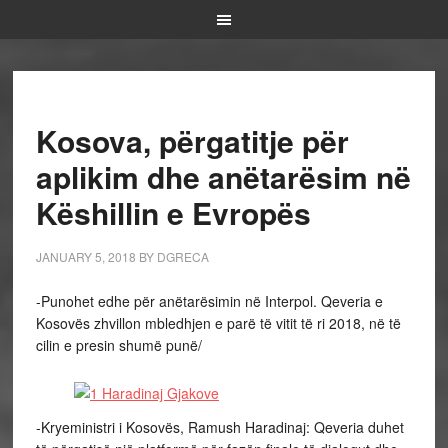
Kosova, përgatitje për
aplikim dhe anëtarësim në
Këshillin e Evropës
JANUARY 5, 2018
BY
DGRECA
-Punohet edhe për anëtarësimin në Interpol. Qeveria e
Kosovës zhvillon mbledhjen e parë të vitit të ri 2018,
në të
cilin e presin shumë punë
/
-Kryeministri i Kosovës, Ramush Haradinaj
: Qeveria duhet