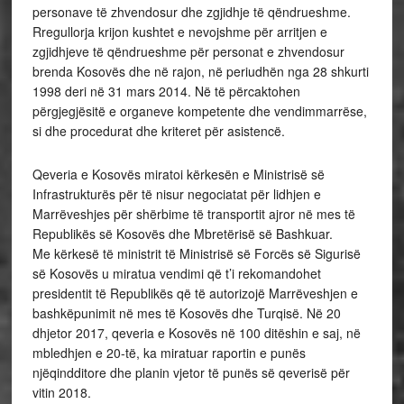
personave të zhvendosur dhe zgjidhje të qëndrueshme.
Rregullorja krijon kushtet e nevojshme për arritjen e
zgjidhjeve të qëndrueshme për personat e zhvendosur
brenda Kosovës dhe në rajon, në periudhën nga 28 shkurti
1998 deri në 31 mars 2014. Në të përcaktohen
përgjegjësitë e organeve kompetente dhe vendimmarrëse,
si dhe procedurat dhe kriteret për asistencë.
Qeveria e Kosovës miratoi kërkesën e Ministrisë së
Infrastrukturës për të nisur negociatat për lidhjen e
Marrëveshjes për shërbime të transportit ajror në mes të
Republikës së Kosovës dhe Mbretërisë së Bashkuar.
Me kërkesë të ministrit të Ministrisë së Forcës së Sigurisë
së Kosovës u miratua vendimi që t’i rekomandohet
presidentit të Republikës që të autorizojë Marrëveshjen e
bashkëpunimit në mes të Kosovës dhe Turqisë. Në 20
dhjetor 2017, qeveria e Kosovës në 100 ditëshin e saj, në
mbledhjen e 20-të, ka miratuar raportin e punës
njëqindditore dhe planin vjetor të punës së qeverisë për
vitin 2018.