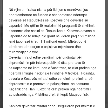
Në vijim u miratua nisma për lidhjen e marrëveshjes
ndërkombëtare në fushën e shëndetësisë ndërmjet
qeverisë së Republikës së Kosovës dhe qeverisë së
Japonisë. Me qëllim të realizimit të programit të zhvillimit
ekonomik dhe social në Republikën e Kosovës qeveria e
Japonisë do të ndajë një grant në vlerën prej 150 milionë
jenë japonezë (rreth 1.1 milionë euro). Mjetet do të
përdoren për blerjen e pajisjeve mjekësore dhe
mirëmbajtjen e tyre.
Qeveria miratoi edhe vendimin përfundimtar për
shpronësimin për interes publik të disa pronave të
paluajtshme në komunën e Vushtrrisë, të cilat preken nga
ndërtimi i rrugës nacionale Prishtinë-Mitrovicë. Poashtu,
qeveria e Kosovës miratoi edhe vendimin preliminar për
shpronësimin e pronave të paluajtshme në komunat
Kaçanik dhe Han i Elezit, të cilat preken nga ndërtimi i
autostradës nga Prishtina drejt Shkupit-Maqedonisë.
Kabineti qeveritar miratoi edhe Rregulloren për kthimin e