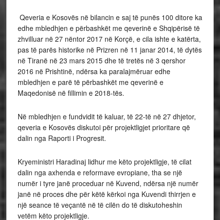
Qeveria e Kosovës në bilancin e saj të punës 100 ditore ka
edhe mbledhjen e përbashkët me qeverinë e Shqipërisë të
zhvilluar në 27 nëntor 2017 në Korçë, e cila ishte e katërta,
pas të parës historike në Prizren në 11 janar 2014, të dytës
në Tiranë në 23 mars 2015 dhe të tretës në 3 qershor
2016 në Prishtinë, ndërsa ka paralajmëruar edhe
mbledhjen e parë të përbashkët me qeverinë e
Maqedonisë në fillimin e 2018-tës.
Në mbledhjen e fundvidit të kaluar, të 22-të në 27 dhjetor,
qeveria e Kosovës diskutoi për projektligjet prioritare që
dalin nga Raporti i Progresit.
Kryeministri Haradinaj lidhur me këto projektligje, të cilat
dalin nga axhenda e reformave evropiane, tha se një
numër i tyre janë proceduar në Kuvend, ndërsa një numër
janë në proces dhe për këtë kërkoi nga Kuvendi thirrjen e
një seance të veçantë në të cilën do të diskutoheshin
vetëm këto projektligje.