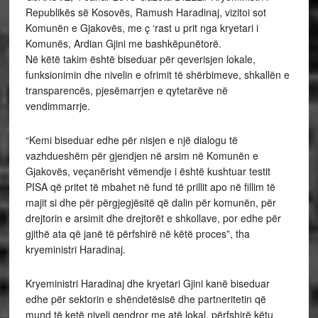
Republikës së Kosovës, Ramush Haradinaj, vizitoi sot
Komunën e Gjakovës, me ç ‘rast u prit nga kryetari i
Komunës, Ardian Gjini me bashkëpunëtorë.
Në këtë takim është biseduar për qeverisjen lokale,
funksionimin dhe nivelin e ofrimit të shërbimeve, shkallën e
transparencës, pjesëmarrjen e qytetarëve në
vendimmarrje.
“Kemi biseduar edhe për nisjen e një dialogu të
vazhdueshëm për gjendjen në arsim në Komunën e
Gjakovës, veçanërisht vëmendje i është kushtuar testit
PISA që pritet të mbahet në fund të prillit apo në fillim të
majit si dhe për përgjegjësitë që dalin për komunën, për
drejtorin e arsimit dhe drejtorët e shkollave, por edhe për
gjithë ata që janë të përfshirë në këtë proces”, tha
kryeministri Haradinaj.
Kryeministri Haradinaj dhe kryetari Gjini kanë biseduar
edhe për sektorin e shëndetësisë dhe partneritetin që
mund të ketë niveli qendror me atë lokal, përfshirë këtu