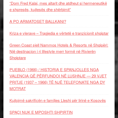
“Dom Fred Kalaj, mes altarit dhe atdheut si hermeneutikë
e shpresës, kujtesës dhe shërbimit”
A PO ARMATOSET BALLKANI?
Kriza e vlerave – Tragjedia e vërtetë e tranzicionit shqiptar
Green Coast sjell Nammos Hotels & Resorts në Shqipëri:
Një destinacion i ri lifestyle merr formë në Rivierën
Shqiptare
PUEBLO (1966) / HISTORIA E SPANJOLLES NGA
VALENCIA QË PËRFUNDOI NË LUSHNJE — 29 VJET
PRITJE (1937 – 1966) TË NJË TELEFONATE NGA DY
MOTRAT
Kujtojmë sakrificën e familjes Lleshi për lirinë e Kosovës
SPAÇI NUK E MPOSHTI SHPIRTIN