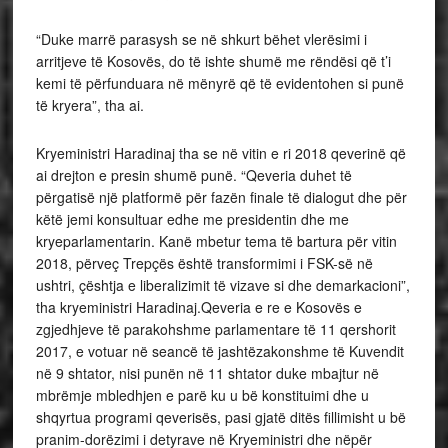
“Duke marrë parasysh se në shkurt bëhet vlerësimi i
arritjeve të Kosovës, do të ishte shumë me rëndësi që t’i
kemi të përfunduara në mënyrë që të evidentohen si punë
të kryera”, tha ai.
Kryeministri Haradinaj tha se në vitin e ri 2018 qeverinë që
ai drejton e presin shumë punë. “Qeveria duhet të
përgatisë një platformë për fazën finale të dialogut dhe për
këtë jemi konsultuar edhe me presidentin dhe me
kryeparlamentarin. Kanë mbetur tema të bartura për vitin
2018, përveç Trepçës është transformimi i FSK-së në
ushtri, çështja e liberalizimit të vizave si dhe demarkacioni”,
tha kryeministri Haradinaj.
Qeveria e re e Kosovës e
zgjedhjeve të parakohshme parlamentare të 11 qershorit
2017, e votuar në seancë të jashtëzakonshme të Kuvendit
në 9 shtator, nisi punën në 11 shtator duke mbajtur në
mbrëmje mbledhjen e parë ku u bë konstituimi dhe u
shqyrtua programi qeverisës, pasi gjatë ditës fillimisht u bë
pranim-dorëzimi i detyrave në Kryeministri dhe nëpër