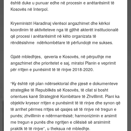
është duke u punuar edhe në procesin e anëtarësimit të
Kosovës në Interpol.
Kryeministri Haradinaj vlerësoi angazhimet dhe kërkoi
koordinim të aktiviteteve nga të gjithë akterët institucionalë
që procesi i anëtarësimit në këto organizata të
rëndësishme ndërkombëtare të përfundojë me sukses.
Gjatë mbledhjes, qeveria e Kosovës, në përputhje me
angazhimet dhe prioritetet e saj, miratoi Planin e veprimit
për rritjen e punësimit të të rinjve 2018-2020.
“Ky është një plan ndërsektorial dhe pjesë e dokumenteve
strategjike të Republikës së Kosovës, të cilat si bosht
orientues kanë Strategjinë Kombëtare të Zhvillimit. Plani ka
objektiv kryesor rritjen e punësimit të të rinjve dhe synon që
të arrihet përmes rritjes së qasjes së të rinjve në tregun e
punës; zhvillimin e ndërmarrësisë; harmonizimin e arsimit
me tregun e punës dhe ngritjen e cilësisë së arsimimit
praktik të të rinjve”, u theksua në mbledhje.