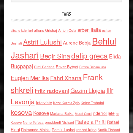
TAGS
arben llalla
alfons Grishaj
Anton Cefa
asllan
albano kolonjari
Behlul
Astrit Lulushi
Aurenc Bebja
Bushati
Jashari
dalip greca
Beqir Sina
Elida
Buçpapaj
Enver Bytyci
Elmi Berisha
Ermira Babamusta
Frank
Eugjen Merlika
Fahri Xharra
shkreli
Ilir
Gezim Llojdia
Fritz radovani
Levonja
Interviste
Kolec Traboini
Keze Kozeta Zylo
kosova
Kosove
nderroi jete
Marjana Bulku
ne
Murat Gecaj
Rafaela Prifti
Rafael
Nene Tereza
Kosove
presidenti Nishani
Floqi
Raimonda Moisiu
Ramiz Lushaj
reshat kripa
Sadik Elshani