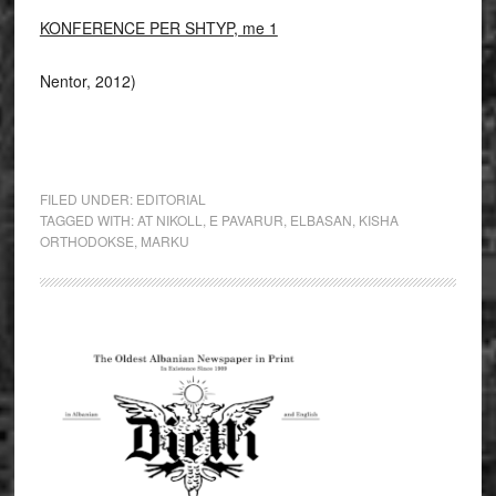
KONFERENCE PER SHTYP, me 1
Nentor, 2012)
FILED UNDER:
EDITORIAL
TAGGED WITH:
AT NIKOLL
,
E PAVARUR
,
ELBASAN
,
KISHA
ORTHODOKSE
,
MARKU