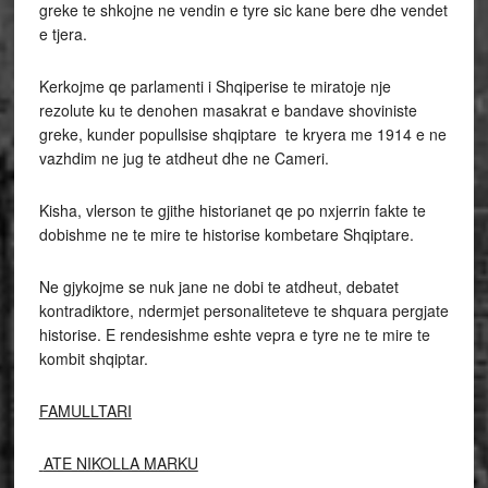
greke te shkojne ne vendin e tyre sic kane bere dhe vendet
e tjera.
Kerkojme qe parlamenti i Shqiperise te miratoje nje
rezolute ku te denohen masakrat e bandave shoviniste
greke, kunder popullsise shqiptare te kryera me 1914 e ne
vazhdim ne jug te atdheut dhe ne Cameri.
Kisha, vlerson te gjithe historianet qe po nxjerrin fakte te
dobishme ne te mire te historise kombetare Shqiptare.
Ne gjykojme se nuk jane ne dobi te atdheut, debatet
kontradiktore, ndermjet personaliteteve te shquara pergjate
historise. E rendesishme eshte vepra e tyre ne te mire te
kombit shqiptar.
FAMULLTARI
ATE NIKOLLA MARKU