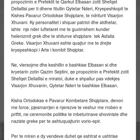
propozimin e Prefektit te Qarkut Elbasan zotit Shefqet
Deliallisi per ti dhene titullin Qytetar Nderi, Kryepeshkopit te
Kishes Pavarur Ortodokse Shqiptare, te ndriturit Visarjon
Xhuvani. Ky personalitet i shquar patriot dhe atdhetar,
ishte nje nder luftetaret me te guximshem kunder
helenizmit grek dhe te shiturve shqiptare tek Asfalia
Greke. Visarjon Xhuvani eshte quajtur me te drejte
kryepeshkopi i Arte i kombit Shqiptar.
Ne, vlersojme dhe keshillin e bashkise Elbasan si dhe
kryetarin zotin Qazim Sejdini, qe propozimin e Prefektit zotit
Shefqet Deliallisi e miratoi, duke e shpallur pas vdekjes
Visarjon Xhuvanin, Qytetar Nderi te bashkise Elbasan.
Kisha Ortodokse e Pavarur Kombetare Shqiptare, denon
me force, pjesmarrjen e njerezve te veshur me rroben e
priftit, ne ceremonite politike te mbeturinave shoviniste dhe
naziste greke per te ashtuquajturin vorio-epir.
Per te miren e dy vendeve duhet qe eshtrat e ushtrise