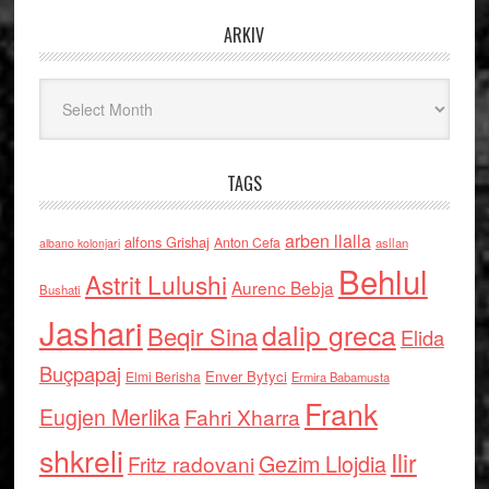
ARKIV
Arkiv
TAGS
arben llalla
alfons Grishaj
Anton Cefa
asllan
albano kolonjari
Behlul
Astrit Lulushi
Aurenc Bebja
Bushati
Jashari
dalip greca
Beqir Sina
Elida
Buçpapaj
Enver Bytyci
Elmi Berisha
Ermira Babamusta
Frank
Eugjen Merlika
Fahri Xharra
shkreli
Ilir
Gezim Llojdia
Fritz radovani