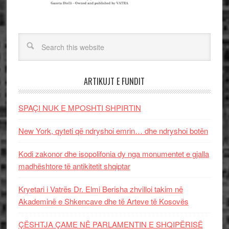
ARTIKUJT E FUNDIT
SPAÇI NUK E MPOSHTI SHPIRTIN
New York, qyteti që ndryshoi emrin… dhe ndryshoi botën
Kodi zakonor dhe isopolifonia dy nga monumentet e gjalla
madhështore të antikitetit shqiptar
Kryetari i Vatrës Dr. Elmi Berisha zhvilloi takim në
Akademinë e Shkencave dhe të Arteve të Kosovës
ÇËSHTJA ÇAME NË PARLAMENTIN E SHQIPËRISË