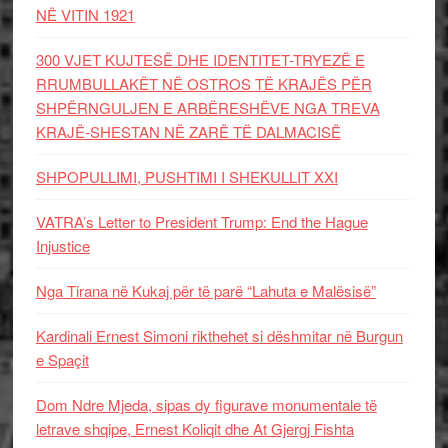
NË VITIN 1921
300 VJET KUJTESË DHE IDENTITET-TRYEZË E
RRUMBULLAKËT NË OSTROS TË KRAJËS PËR
SHPËRNGULJEN E ARBËRESHËVE NGA TREVA
KRAJË-SHESTAN NË ZARË TË DALMACISË
SHPOPULLIMI, PUSHTIMI I SHEKULLIT XXI
VATRA’s Letter to President Trump: End the Hague
Injustice
Nga Tirana në Kukaj për të parë “Lahuta e Malësisë”
Kardinali Ernest Simoni rikthehet si dëshmitar në Burgun
e Spaçit
Dom Ndre Mjeda, sipas dy figurave monumentale të
letrave shqipe, Ernest Koliqit dhe At Gjergj Fishta