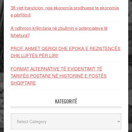
36 vjet tranzicion, nga ekonomia prodhuese te ekonomia
e përfitimit
A ndihmon krijimtaria në zbulimin e potencialeve të
fshehura?
PROF. AHMET QERIQI DHE EPOKA E REZISTENCЁS
DHE LUFTЁS PЁR LIRI!
FORMAT ALTERNATIVE TË EVIDENTIMIT TË
TARIFËS POSTARE NË HISTORINË E POSTËS
SHQIPTARE
KATEGORITË
Kategoritë