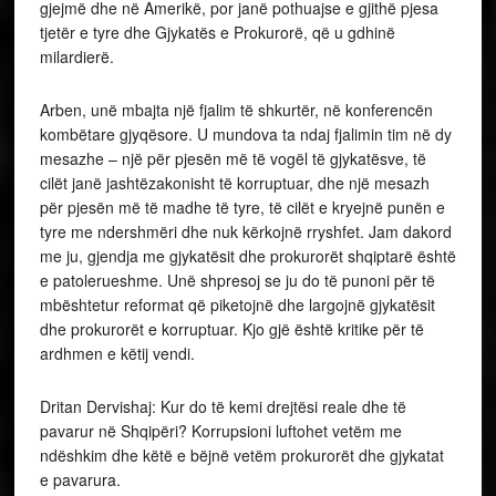
gjejmë dhe në Amerikë, por janë pothuajse e gjithë pjesa
tjetër e tyre dhe Gjykatës e Prokurorë, që u gdhinë
milardierë.
Arben, unë mbajta një fjalim të shkurtër, në konferencën
kombëtare gjyqësore. U mundova ta ndaj fjalimin tim në dy
mesazhe – një për pjesën më të vogël të gjykatësve, të
cilët janë jashtëzakonisht të korruptuar, dhe një mesazh
për pjesën më të madhe të tyre, të cilët e kryejnë punën e
tyre me ndershmëri dhe nuk kërkojnë rryshfet. Jam dakord
me ju, gjendja me gjykatësit dhe prokurorët shqiptarë është
e patolerueshme. Unë shpresoj se ju do të punoni për të
mbështetur reformat që piketojnë dhe largojnë gjykatësit
dhe prokurorët e korruptuar. Kjo gjë është kritike për të
ardhmen e këtij vendi.
Dritan Dervishaj: Kur do të kemi drejtësi reale dhe të
pavarur në Shqipëri? Korrupsioni luftohet vetëm me
ndëshkim dhe këtë e bëjnë vetëm prokurorët dhe gjykatat
e pavarura.