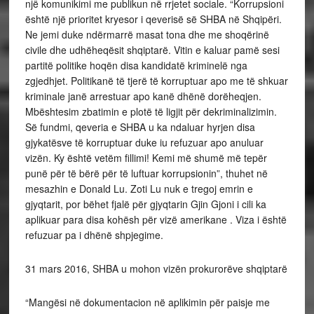
një komunikimi me publikun në rrjetet sociale. “Korrupsioni
është një prioritet kryesor i qeverisë së SHBA në Shqipëri.
Ne jemi duke ndërmarrë masat tona dhe me shoqërinë
civile dhe udhëheqësit shqiptarë. Vitin e kaluar pamë sesi
partitë politike hoqën disa kandidatë kriminelë nga
zgjedhjet. Politikanë të tjerë të korruptuar apo me të shkuar
kriminale janë arrestuar apo kanë dhënë dorëheqjen.
Mbështesim zbatimin e plotë të ligjit për dekriminalizimin.
Së fundmi, qeveria e SHBA u ka ndaluar hyrjen disa
gjykatësve të korruptuar duke iu refuzuar apo anuluar
vizën. Ky është vetëm fillimi! Kemi më shumë më tepër
punë për të bërë për të luftuar korrupsionin”, thuhet në
mesazhin e Donald Lu. Zoti Lu nuk e tregoj emrin e
gjyqtarit, por bëhet fjalë për gjyqtarin Gjin Gjoni i cili ka
aplikuar para disa kohësh për vizë amerikane . Viza i është
refuzuar pa i dhënë shpjegime.
31 mars 2016, SHBA u mohon vizën prokurorëve shqiptarë
“Mangësi në dokumentacion në aplikimin për paisje me