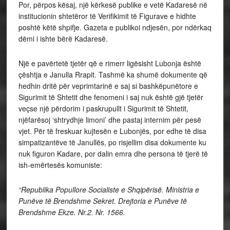
Por, përpos kësaj, një kërkesë publike e vetë Kadaresë në
institucionin shtetëror të Verifikimit të Figurave e hidhte
poshtë këtë shpifje. Gazeta e publikoi ndjesën, por ndërkaq
dëmi i ishte bërë Kadaresë.
Një e pavërtetë tjetër që e rimerr ligësisht Lubonja është
çështja e Janulla Rrapit. Tashmë ka shumë dokumente që
hedhin dritë për veprimtarinë e saj si bashkëpunëtore e
Sigurimit të Shtetit dhe fenomeni i saj nuk është gjë tjetër
veçse një përdorim i paskrupullt i Sigurimit të Shtetit,
njëfarësoj ‘shtrydhje limoni’ dhe pastaj internim për pesë
vjet. Për të freskuar kujtesën e Lubonjës, por edhe të disa
simpatizantëve të Janullës, po risjellim disa dokumente ku
nuk figuron Kadare, por dalin emra dhe persona të tjerë të
ish-emërtesës komuniste:
“Republika Popullore Socialiste e Shqipërisë. Ministria e
Punëve të Brendshme Sekret. Drejtoria e Punëve të
Brendshme Ekze. Nr.2. Nr. 1566.