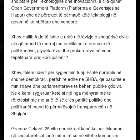
shqiptare për Teknologjinë dhe Inovacionin, e cila quhet
Open Government Platform (Platforma e Qeverisjes së
Hapur) dhe që përpiqet të përhapë këtë teknologji në
qeverinë kombëtare dhe vendore.
Xhev Halili: A do të ishte e mirë një lëvizje e shoqërisë civile
ajo që mund të merrej me publikimet e pronave të
politikanëve, gjyqëtarëve dhe prokurorëve në vend
tëpëfituara prej korrupsionit?
Xhev, faleminderit për sygjerimin tuaj. Është normale në
shumë demokraci, përfshirë edhe në SHBA, që pasuritë e
ministrave dhe parlamentarëve të bëhen publike çdo vit.
Ne e kemi sygjeruar këtë si një nga mënyrat më të
rëndësishme me anë të së cilës partitë politike dhe
politikanët mund të përmirësojnë transparencën në
Shqipëri.
Gramoz Cekani: 25 vite demokraci kanë kaluar. Mendoni
që shqiptarët sot janë më mirë se në vitet e komunizmit