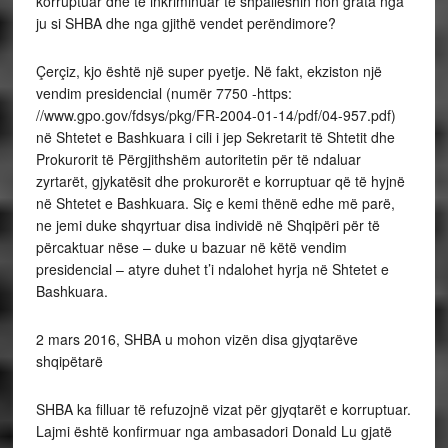
korruptuar dhe të inkriminuar të shpalleshin non grata nga
ju si SHBA dhe nga gjithë vendet perëndimore?
Çerçiz, kjo është një super pyetje. Në fakt, ekziston një
vendim presidencial (numër 7750 -https:
//www.gpo.gov/fdsys/pkg/FR-2004-01-14/pdf/04-957.pdf)
në Shtetet e Bashkuara i cili i jep Sekretarit të Shtetit dhe
Prokurorit të Përgjithshëm autoritetin për të ndaluar
zyrtarët, gjykatësit dhe prokurorët e korruptuar që të hyjnë
në Shtetet e Bashkuara. Siç e kemi thënë edhe më parë,
ne jemi duke shqyrtuar disa individë në Shqipëri për të
përcaktuar nëse – duke u bazuar në këtë vendim
presidencial – atyre duhet t’i ndalohet hyrja në Shtetet e
Bashkuara.
2 mars 2016, SHBA u mohon vizën disa gjyqtarëve
shqipëtarë
SHBA ka filluar të refuzojnë vizat për gjyqtarët e korruptuar.
Lajmi është konfirmuar nga ambasadori Donald Lu gjatë