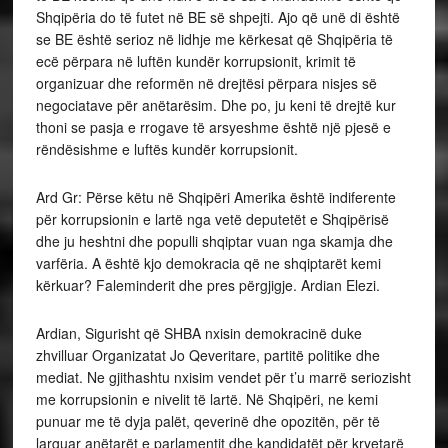
Shqipëria do të futet në BE së shpejti. Ajo që unë di është
se BE është serioz në lidhje me kërkesat që Shqipëria të
ecë përpara në luftën kundër korrupsionit, krimit të
organizuar dhe reformën në drejtësi përpara nisjes së
negociatave për anëtarësim. Dhe po, ju keni të drejtë kur
thoni se pasja e rrogave të arsyeshme është një pjesë e
rëndësishme e luftës kundër korrupsionit.
Ard Gr: Përse këtu në Shqipëri Amerika është indiferente
për korrupsionin e lartë nga vetë deputetët e Shqipërisë
dhe ju heshtni dhe populli shqiptar vuan nga skamja dhe
varfëria. A është kjo demokracia që ne shqiptarët kemi
kërkuar? Faleminderit dhe pres përgjigje. Ardian Elezi.
Ardian, Sigurisht që SHBA nxisin demokracinë duke
zhvilluar Organizatat Jo Qeveritare, partitë politike dhe
mediat. Ne gjithashtu nxisim vendet për t’u marrë seriozisht
me korrupsionin e nivelit të lartë. Në Shqipëri, ne kemi
punuar me të dyja palët, qeverinë dhe opozitën, për të
larguar anëtarët e parlamentit dhe kandidatët për kryetarë