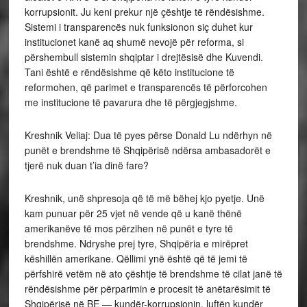
korrupsionit. Ju keni prekur një çështje të rëndësishme.
Sistemi i transparencës nuk funksionon siç duhet kur
institucionet kanë aq shumë nevojë për reforma, si
përshembull sistemin shqiptar i drejtësisë dhe Kuvendi.
Tani është e rëndësishme që këto institucione të
reformohen, që parimet e transparencës të përforcohen
me institucione të pavarura dhe të përgjegjshme.
Kreshnik Veliaj: Dua të pyes përse Donald Lu ndërhyn në
punët e brendshme të Shqipërisë ndërsa ambasadorët e
tjerë nuk duan t’ia dinë fare?
Kreshnik, unë shpresoja që të më bëhej kjo pyetje. Unë
kam punuar për 25 vjet në vende që u kanë thënë
amerikanëve të mos përzihen në punët e tyre të
brendshme. Ndryshe prej tyre, Shqipëria e mirëpret
këshillën amerikane. Qëllimi ynë është që të jemi të
përfshirë vetëm në ato çështje të brendshme të cilat janë të
rëndësishme për përparimin e procesit të anëtarësimit të
Shqipërisë në BE — kundër-korrupsionin, luftën kundër