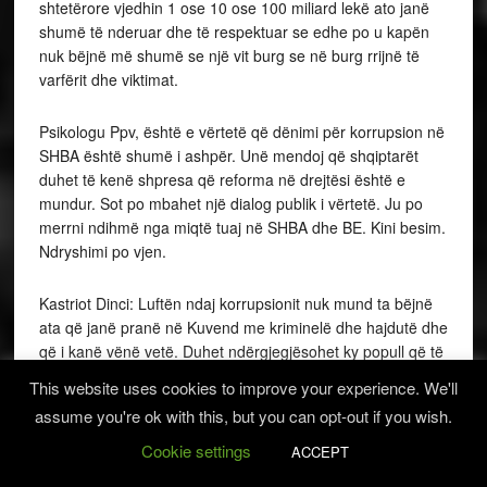
shtetërore vjedhin 1 ose 10 ose 100 miliard lekë ato janë
shumë të nderuar dhe të respektuar se edhe po u kapën
nuk bëjnë më shumë se një vit burg se në burg rrijnë të
varfërit dhe viktimat.
Psikologu Ppv, është e vërtetë që dënimi për korrupsion në
SHBA është shumë i ashpër. Unë mendoj që shqiptarët
duhet të kenë shpresa që reforma në drejtësi është e
mundur. Sot po mbahet një dialog publik i vërtetë. Ju po
merrni ndihmë nga miqtë tuaj në SHBA dhe BE. Kini besim.
Ndryshimi po vjen.
Kastriot Dinci: Luftën ndaj korrupsionit nuk mund ta bëjnë
ata që janë pranë në Kuvend me kriminelë dhe hajdutë dhe
që i kanë vënë vetë. Duhet ndërgjegjësohet ky popull që të
mos shesë votën për vaj e miell. Pavarësia e drejtësisë
This website uses cookies to improve your experience. We'll
është kryesore. Deputeti që shtiu me armë doli nga burgu,
assume you're ok with this, but you can opt-out if you wish.
kurse ata që pritën plumbat u futën në burg. A nuk mbanë
erë që shteti vazhdon bën pazare me krimin?
Cookie settings
ACCEPT