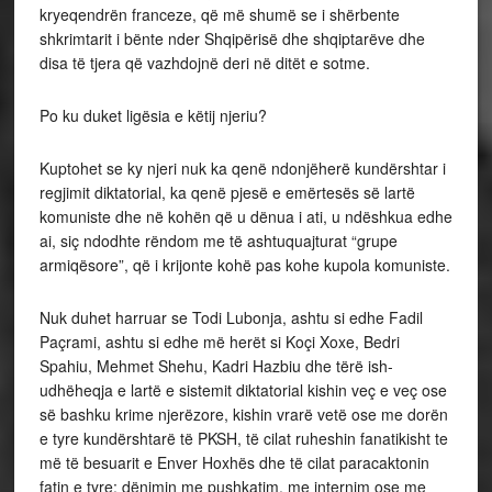
kryeqendrën franceze, që më shumë se i shërbente
shkrimtarit i bënte nder Shqipërisë dhe shqiptarëve dhe
disa të tjera që vazhdojnë deri në ditët e sotme.
Po ku duket ligësia e këtij njeriu?
Kuptohet se ky njeri nuk ka qenë ndonjëherë kundërshtar i
regjimit diktatorial, ka qenë pjesë e emërtesës së lartë
komuniste dhe në kohën që u dënua i ati, u ndëshkua edhe
ai, siç ndodhte rëndom me të ashtuquajturat “grupe
armiqësore”, që i krijonte kohë pas kohe kupola komuniste.
Nuk duhet harruar se Todi Lubonja, ashtu si edhe Fadil
Paçrami, ashtu si edhe më herët si Koçi Xoxe, Bedri
Spahiu, Mehmet Shehu, Kadri Hazbiu dhe tërë ish-
udhëheqja e lartë e sistemit diktatorial kishin veç e veç ose
së bashku krime njerëzore, kishin vrarë vetë ose me dorën
e tyre kundërshtarë të PKSH, të cilat ruheshin fanatikisht te
më të besuarit e Enver Hoxhës dhe të cilat paracaktonin
fatin e tyre: dënimin me pushkatim, me internim ose me