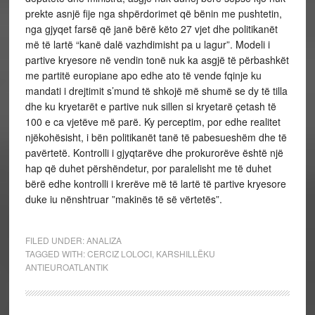
prekte asnjë fije nga shpërdorimet që bënin me pushtetin,
nga gjyqet farsë që janë bërë këto 27 vjet dhe politikanët
më të lartë “kanë dalë vazhdimisht pa u lagur”. Modeli i
partive kryesore në vendin tonë nuk ka asgjë të përbashkët
me partitë europiane apo edhe ato të vende fqinje ku
mandati i drejtimit s’mund të shkojë më shumë se dy të tilla
dhe ku kryetarët e partive nuk sillen si kryetarë çetash të
100 e ca vjetëve më parë. Ky perceptim, por edhe realitet
njëkohësisht, i bën politikanët tanë të pabesueshëm dhe të
pavërtetë. Kontrolli i gjyqtarëve dhe prokurorëve është një
hap që duhet përshëndetur, por paralelisht me të duhet
bërë edhe kontrolli i krerëve më të lartë të partive kryesore
duke iu nënshtruar ”makinës të së vërtetës”.
FILED UNDER:
ANALIZA
TAGGED WITH:
CERCIZ LOLOCI
,
KARSHILLËKU
ANTIEUROATLANTIK