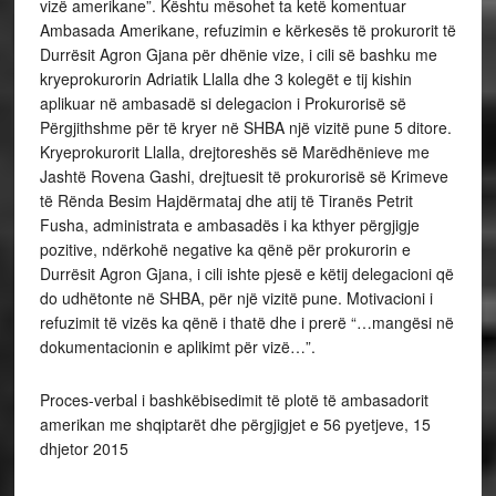
vizë amerikane”. Kështu mësohet ta ketë komentuar
Ambasada Amerikane, refuzimin e kërkesës të prokurorit të
Durrësit Agron Gjana për dhënie vize, i cili së bashku me
kryeprokurorin Adriatik Llalla dhe 3 kolegët e tij kishin
aplikuar në ambasadë si delegacion i Prokurorisë së
Përgjithshme për të kryer në SHBA një vizitë pune 5 ditore.
Kryeprokurorit Llalla, drejtoreshës së Marëdhënieve me
Jashtë Rovena Gashi, drejtuesit të prokurorisë së Krimeve
të Rënda Besim Hajdërmataj dhe atij të Tiranës Petrit
Fusha, administrata e ambasadës i ka kthyer përgjigje
pozitive, ndërkohë negative ka qënë për prokurorin e
Durrësit Agron Gjana, i cili ishte pjesë e këtij delegacioni që
do udhëtonte në SHBA, për një vizitë pune. Motivacioni i
refuzimit të vizës ka qënë i thatë dhe i prerë “…mangësi në
dokumentacionin e aplikimt për vizë…”.
Proces-verbal i bashkëbisedimit të plotë të ambasadorit
amerikan me shqiptarët dhe përgjigjet e 56 pyetjeve, 15
dhjetor 2015