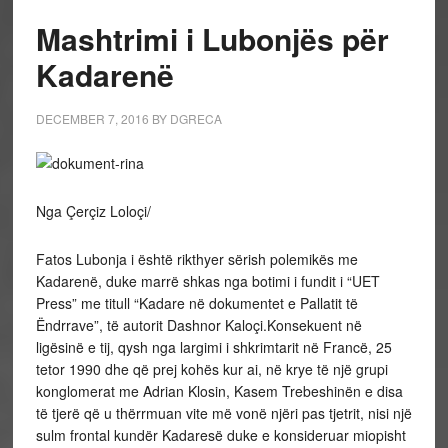
Mashtrimi i Lubonjës për
Kadarenë
DECEMBER 7, 2016
BY
DGRECA
Nga Çerçiz Loloçi/
Fatos Lubonja i është rikthyer sërish polemikës me
Kadarenë, duke marrë shkas nga botimi i fundit i “UET
Press” me titull “Kadare në dokumentet e Pallatit të
Ëndrrave”, të autorit Dashnor Kaloçi.Konsekuent në
ligësinë e tij, qysh nga largimi i shkrimtarit në Francë, 25
tetor 1990 dhe që prej kohës kur ai, në krye të një grupi
konglomerat me Adrian Klosin, Kasem Trebeshinën e disa
të tjerë që u thërrmuan vite më vonë njëri pas tjetrit, nisi një
sulm frontal kundër Kadaresë duke e konsideruar miopisht