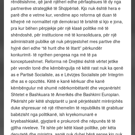
rëndësishme, që janë njëheri edhe përfaqësues të dy nga
partnerëve strategjikë të Shqipërisë. Kjo nuk është hera e
parë dhe e vetme kur, vendime apo reforma që duan të
kthejnë në normalitet një demokraci të brishtë si kjo e jona,
pra kur bëhen përpjekje për një klasë politike më të
shëndoshë, për institucione më të konsoliduara, për një
administratë publike që nuk përpjestohet mes partive dhe
hyjnë deri edhe “të hurit dhe të litarit” përkundër
konkurimit- të ngrihen pengesa nga më të pa
konceptueshmet. Reforma në Drejtësi është vërtet jetike
për vendin tonë dhe këmbëngulja në këtë rast nuk ka qenë
as e Partisë Socialiste, as e Lëvizjes Socialiste për Integrim
dhe as e opozitës. Këtë e kanë kërkuar dhe kanë
këmbëngulur më shumë ndërkombëtarët dhe veçanërisht
Shtetet e Bashkuara të Amerikës dhe Bashkimi Europian.
Pikërisht për këtë shqiptarët u janë përjetësisht mirënjohës
duke shpresuar në një rithemelim të republikës të grabituar
babëzisht nga politikanë, ish kryekomunarë e
kryebashkiakë, gjyqtarë e prokurorë dhe nëpunës të të
gjitha niveleve. Të ishte për këtë klasë politike, për këta
deputetë dhe ministra, asgjë nuk duhej bërë sepse kjo nuk