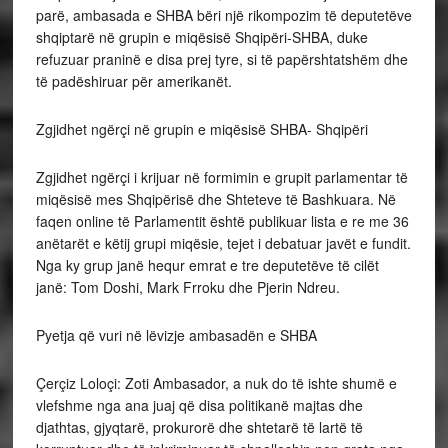
parë, ambasada e SHBA bëri një rikompozim të deputetëve
shqiptarë në grupin e miqësisë Shqipëri-SHBA, duke
refuzuar praninë e disa prej tyre, si të papërshtatshëm dhe
të padëshiruar për amerikanët.
Zgjidhet ngërçi në grupin e miqësisë SHBA- Shqipëri
Zgjidhet ngërçi i krijuar në formimin e grupit parlamentar të
miqësisë mes Shqipërisë dhe Shteteve të Bashkuara. Në
faqen online të Parlamentit është publikuar lista e re me 36
anëtarët e këtij grupi miqësie, tejet i debatuar javët e fundit.
Nga ky grup janë hequr emrat e tre deputetëve të cilët
janë: Tom Doshi, Mark Frroku dhe Pjerin Ndreu.
Pyetja që vuri në lëvizje ambasadën e SHBA
Çerçiz Loloçi: Zoti Ambasador, a nuk do të ishte shumë e
vlefshme nga ana juaj që disa politikanë majtas dhe
djathtas, gjyqtarë, prokurorë dhe shtetarë të lartë të