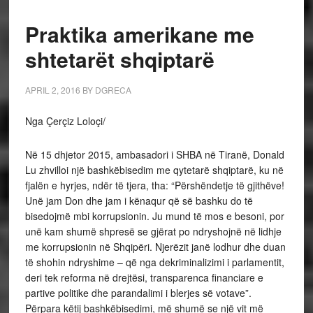
Praktika amerikane me
shtetarët shqiptarë
APRIL 2, 2016
BY
DGRECA
Nga Çerçiz Loloçi/
Në 15 dhjetor 2015, ambasadori i SHBA në Tiranë, Donald
Lu zhvilloi një bashkëbisedim me qytetarë shqiptarë, ku në
fjalën e hyrjes, ndër të tjera, tha: “Përshëndetje të gjithëve!
Unë jam Don dhe jam i kënaqur që së bashku do të
bisedojmë mbi korrupsionin. Ju mund të mos e besoni, por
unë kam shumë shpresë se gjërat po ndryshojnë në lidhje
me korrupsionin në Shqipëri. Njerëzit janë lodhur dhe duan
të shohin ndryshime – që nga dekriminalizimi i parlamentit,
deri tek reforma në drejtësi, transparenca financiare e
partive politike dhe parandalimi i blerjes së votave”.
Përpara këtij bashkëbisedimi, më shumë se një vit më