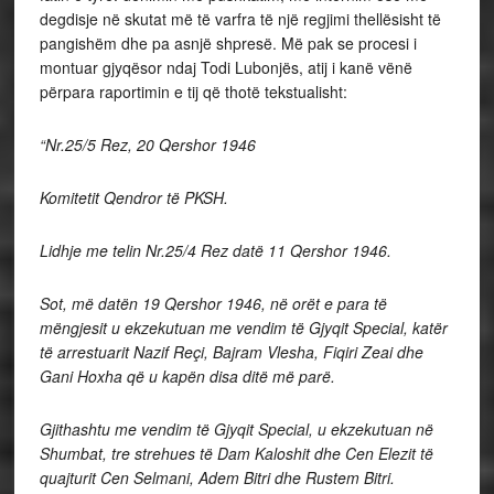
degdisje në skutat më të varfra të një regjimi thellësisht të
pangishëm dhe pa asnjë shpresë. Më pak se procesi i
montuar gjyqësor ndaj Todi Lubonjës, atij i kanë vënë
përpara raportimin e tij që thotë tekstualisht:
“Nr.25/5 Rez, 20 Qershor 1946
Komitetit Qendror të PKSH.
Lidhje me telin Nr.25/4 Rez datë 11 Qershor 1946.
Sot, më datën 19 Qershor 1946, në orët e para të
mëngjesit u ekzekutuan me vendim të Gjyqit Special, katër
të arrestuarit Nazif Reçi, Bajram Vlesha, Fiqiri Zeai dhe
Gani Hoxha që u kapën disa ditë më parë.
Gjithashtu me vendim të Gjyqit Special, u ekzekutuan në
Shumbat, tre strehues të Dam Kaloshit dhe Cen Elezit të
quajturit Cen Selmani, Adem Bitri dhe Rustem Bitri.