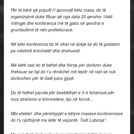
Për të bërë që populli t’i aprovojë këto masa, do të
organizojmë duke filluar që nga data 20 qershor 1946
mitingje dhe konferenca më të gjata në qendrat e
grumbullimit të nën-prefekturave.
Në këto konferenca do të vihet në dukje se do të godasim
pa mëshirë kriminelët dhe strehuesit.
Me këtë rast do të bëhet dhe thirrje për dorëzim duke
theksuar se faji do t’u rëndohet më tepër në rast se nuk
dorëzohen për të dalë para gjyqit.
Do të hidhet parulla për besëlidhjet e 3-4 fshatrave për
mos strehimin e kriminelëve, kjo në formë…
Mbi efektet dhe përshtypjet e këtyre masave konferencave
do t’u njoftojmë me letër të veçantë. Todi Lubonja”.