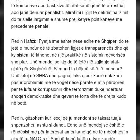
të komunave apo bashkive të cilat kanë qënë të arrestuar
apo janë dënuar penalisht. Miratimi i ligjit të dekriminalizimit
do të sjellë largimin e shumë prej këtyre politikanëve me
precedentë penalë.
Redin Hafizi: Pyetja ime është nëse edhe në Shqipëri do të
jetë e mundur që të zbatohen ligjet e transparencës dhe që
ky sistem të kthehet në një praktikë në sistemin qeverisës
shqiptar. Unë mendoj se kjo do të jetë një zgjidhje afat-
gjatë për Shqipërinë. Si mund ta bëjmë këtë të mundur?
Unë jetoj në SHBA dhe paguaj taksa, por kurrë nuk kam
pasur problemin më të vogël nëse paratë e mia përdoren
për të luftuar korrupsionin dhe terrorizmin duke ndërtuar
shoqëri demokratike dhe qeveri të forta dhe të drejta kudo
në botë.
Redin, gëzohem kur lexoj që ju mendoni se taksat tuaja
shpenzohen ashtu si duhet. Edhe unë mendoj se është e
rëndësishme për interesat amerikane që ne të mbështesim
aleatët e NATO-s si Shqipëria në luftën e tyre kundër