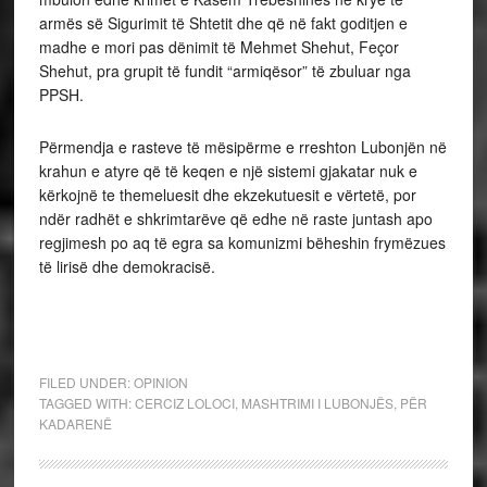
armës së Sigurimit të Shtetit dhe që në fakt goditjen e
madhe e mori pas dënimit të Mehmet Shehut, Feçor
Shehut, pra grupit të fundit “armiqësor” të zbuluar nga
PPSH.
Përmendja e rasteve të mësipërme e rreshton Lubonjën në
krahun e atyre që të keqen e një sistemi gjakatar nuk e
kërkojnë te themeluesit dhe ekzekutuesit e vërtetë, por
ndër radhët e shkrimtarëve që edhe në raste juntash apo
regjimesh po aq të egra sa komunizmi bëheshin frymëzues
të lirisë dhe demokracisë.
FILED UNDER:
OPINION
TAGGED WITH:
CERCIZ LOLOCI
,
MASHTRIMI I LUBONJËS
,
PËR
KADARENË