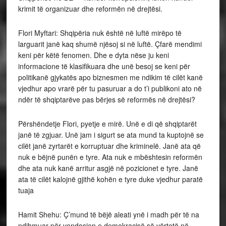
krimit të organizuar dhe reformën në drejtësi.
Flori Myftari: Shqipëria nuk është në luftë mirëpo të
larguarit janë kaq shumë njësoj si në luftë. Çfarë mendimi
keni për këtë fenomen. Dhe e dyta nëse ju keni
informacione të klasifikuara dhe unë besoj se keni për
politikanë gjykatës apo biznesmen me ndikim të cilët kanë
vjedhur apo vrarë për tu pasuruar a do t’i publikoni ato në
ndër të shqiptarëve pas bërjes së reformës në drejtësi?
Përshëndetje Flori, pyetje e mirë. Unë e di që shqiptarët
janë të zgjuar. Unë jam i sigurt se ata mund ta kuptojnë se
cilët janë zyrtarët e korruptuar dhe kriminelë. Janë ata që
nuk e bëjnë punën e tyre. Ata nuk e mbështesin reformën
dhe ata nuk kanë arritur asgjë në pozicionet e tyre. Janë
ata të cilët kalojnë gjithë kohën e tyre duke vjedhur paratë
tuaja
Hamit Shehu: Ç’mund të bëjë aleati ynë i madh për të na
ndihmuar për vendosjen e demokracisë së vërtetë në