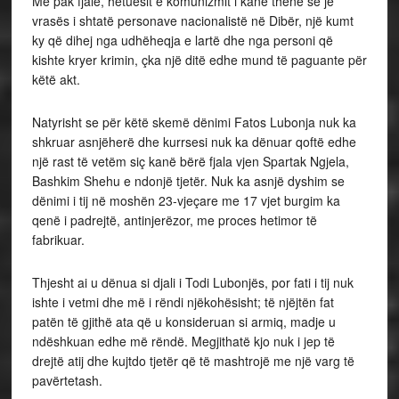
Me pak fjalë, hetuesit e komunizmit i kanë thënë se je
vrasës i shtatë personave nacionalistë në Dibër, një kumt
ky që dihej nga udhëheqja e lartë dhe nga personi që
kishte kryer krimin, çka një ditë edhe mund të paguante për
këtë akt.
Natyrisht se për këtë skemë dënimi Fatos Lubonja nuk ka
shkruar asnjëherë dhe kurrsesi nuk ka dënuar qoftë edhe
një rast të vetëm siç kanë bërë fjala vjen Spartak Ngjela,
Bashkim Shehu e ndonjë tjetër. Nuk ka asnjë dyshim se
dënimi i tij në moshën 23-vjeçare me 17 vjet burgim ka
qenë i padrejtë, antinjerëzor, me proces hetimor të
fabrikuar.
Thjesht ai u dënua si djali i Todi Lubonjës, por fati i tij nuk
ishte i vetmi dhe më i rëndi njëkohësisht; të njëjtën fat
patën të gjithë ata që u konsideruan si armiq, madje u
ndëshkuan edhe më rëndë. Megjithatë kjo nuk i jep të
drejtë atij dhe kujtdo tjetër që të mashtrojë me një varg të
pavërtetash.