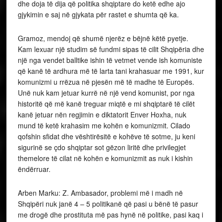
dhe doja të dija që politika shqiptare do ketë edhe ajo
gjykimin e saj në gjykata për rastet e shumta që ka.
Gramoz, mendoj që shumë njerëz e bëjnë këtë pyetje.
Kam lexuar një studim së fundmi sipas të cilit Shqipëria dhe
një nga vendet balltike ishin të vetmet vende ish komuniste
që kanë të ardhura më të larta tani krahasuar me 1991, kur
komunizmi u rrëzua në pjesën më të madhe të Europës.
Unë nuk kam jetuar kurrë në një vend komunist, por nga
historitë që më kanë treguar miqtë e mi shqiptarë të cilët
kanë jetuar nën regjimin e diktatorit Enver Hoxha, nuk
mund të ketë krahasim me kohën e komunizmit. Cilado
qofshin sfidat dhe vështirësitë e kohëve të sotme, ju keni
sigurinë se çdo shqiptar sot gëzon liritë dhe privilegjet
themelore të cilat në kohën e komunizmit as nuk i kishin
ëndërruar.
Arben Marku: Z. Ambasador, problemi më i madh në
Shqipëri nuk janë 4 – 5 politikanë që pasi u bënë të pasur
me drogë dhe prostituta më pas hynë në politike, pasi kaq i