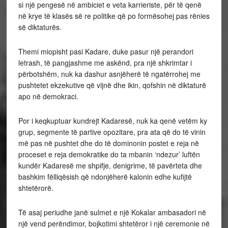
si një pengesë në ambiciet e veta karrieriste, për të qenë
në krye të klasës së re politike që po formësohej pas rënies
së diktaturës.
Themi miopisht pasi Kadare, duke pasur një perandori
letrash, të pangjashme me askënd, pra një shkrimtar i
përbotshëm, nuk ka dashur asnjëherë të ngatërrohej me
pushtetet ekzekutive që vijnë dhe ikin, qofshin në diktaturë
apo në demokraci.
Por i keqkuptuar kundrejt Kadaresë, nuk ka qenë vetëm ky
grup, segmente të partive opozitare, pra ata që do të vinin
më pas në pushtet dhe do të dominonin postet e reja në
proceset e reja demokratike do ta mbanin ‘ndezur’ luftën
kundër Kadaresë me shpifje, denigrime, të pavërteta dhe
bashkim fëlliqësish që ndonjëherë kalonin edhe kufijtë
shtetërorë.
Të asaj periudhe janë sulmet e një Kokalar ambasadori në
një vend perëndimor, bojkotimi shtetëror i një ceremonie në