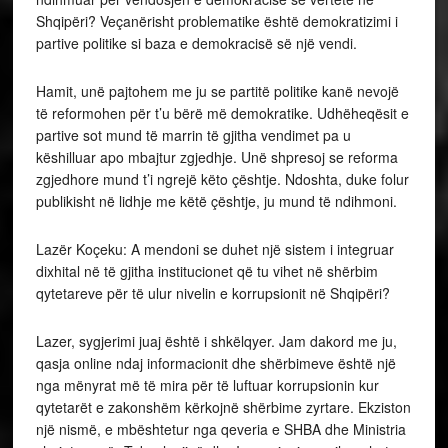
Shqipëri? Veçanërisht problematike është demokratizimi i
partive politike si baza e demokracisë së një vendi.
Hamit, unë pajtohem me ju se partitë politike kanë nevojë
të reformohen për t’u bërë më demokratike. Udhëheqësit e
partive sot mund të marrin të gjitha vendimet pa u
këshilluar apo mbajtur zgjedhje. Unë shpresoj se reforma
zgjedhore mund t’i ngrejë këto çështje. Ndoshta, duke folur
publikisht në lidhje me këtë çështje, ju mund të ndihmoni.
Lazër Koçeku: A mendoni se duhet një sistem i integruar
dixhital në të gjitha institucionet që tu vihet në shërbim
qytetareve për të ulur nivelin e korrupsionit në Shqipëri?
Lazer, sygjerimi juaj është i shkëlqyer. Jam dakord me ju,
qasja online ndaj informacionit dhe shërbimeve është një
nga mënyrat më të mira për të luftuar korrupsionin kur
qytetarët e zakonshëm kërkojnë shërbime zyrtare. Ekziston
një nismë, e mbështetur nga qeveria e SHBA dhe Ministria