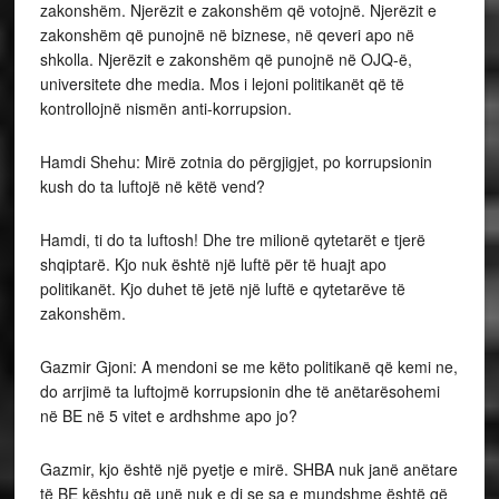
zakonshëm. Njerëzit e zakonshëm që votojnë. Njerëzit e
zakonshëm që punojnë në biznese, në qeveri apo në
shkolla. Njerëzit e zakonshëm që punojnë në OJQ-ë,
universitete dhe media. Mos i lejoni politikanët që të
kontrollojnë nismën anti-korrupsion.
Hamdi Shehu: Mirë zotnia do përgjigjet, po korrupsionin
kush do ta luftojë në këtë vend?
Hamdi, ti do ta luftosh! Dhe tre milionë qytetarët e tjerë
shqiptarë. Kjo nuk është një luftë për të huajt apo
politikanët. Kjo duhet të jetë një luftë e qytetarëve të
zakonshëm.
Gazmir Gjoni: A mendoni se me këto politikanë që kemi ne,
do arrjimë ta luftojmë korrupsionin dhe të anëtarësohemi
në BE në 5 vitet e ardhshme apo jo?
Gazmir, kjo është një pyetje e mirë. SHBA nuk janë anëtare
të BE kështu që unë nuk e di se sa e mundshme është që