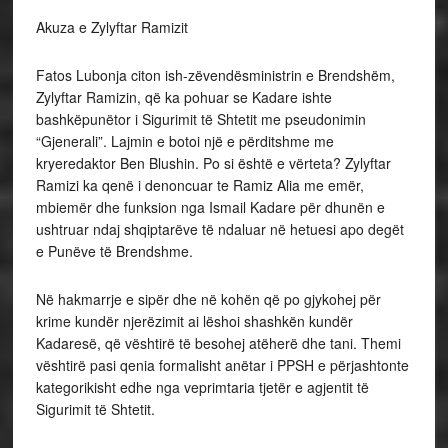
Akuza e Zylyftar Ramizit
Fatos Lubonja citon ish-zëvendësministrin e Brendshëm,
Zylyftar Ramizin, që ka pohuar se Kadare ishte
bashkëpunëtor i Sigurimit të Shtetit me pseudonimin
“Gjenerali”. Lajmin e botoi një e përditshme me
kryeredaktor Ben Blushin. Po si është e vërteta? Zylyftar
Ramizi ka qenë i denoncuar te Ramiz Alia me emër,
mbiemër dhe funksion nga Ismail Kadare për dhunën e
ushtruar ndaj shqiptarëve të ndaluar në hetuesi apo degët
e Punëve të Brendshme.
Në hakmarrje e sipër dhe në kohën që po gjykohej për
krime kundër njerëzimit ai lëshoi shashkën kundër
Kadaresë, që vështirë të besohej atëherë dhe tani. Themi
vështirë pasi qenia formalisht anëtar i PPSH e përjashtonte
kategorikisht edhe nga veprimtaria tjetër e agjentit të
Sigurimit të Shtetit.