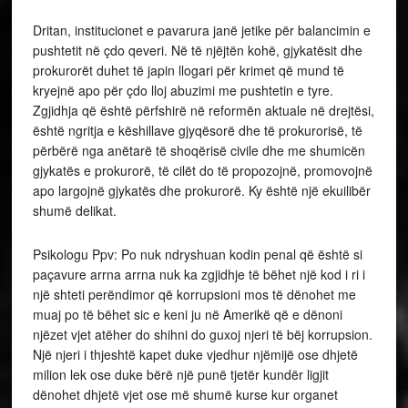
Dritan, institucionet e pavarura janë jetike për balancimin e
pushtetit në çdo qeveri. Në të njëjtën kohë, gjykatësit dhe
prokurorët duhet të japin llogari për krimet që mund të
kryejnë apo për çdo lloj abuzimi me pushtetin e tyre.
Zgjidhja që është përfshirë në reformën aktuale në drejtësi,
është ngritja e këshillave gjyqësorë dhe të prokurorisë, të
përbërë nga anëtarë të shoqërisë civile dhe me shumicën
gjykatës e prokurorë, të cilët do të propozojnë, promovojnë
apo largojnë gjykatës dhe prokurorë. Ky është një ekuilibër
shumë delikat.
Psikologu Ppv: Po nuk ndryshuan kodin penal që është si
paçavure arrna arrna nuk ka zgjidhje të bëhet një kod i ri i
një shteti perëndimor që korrupsioni mos të dënohet me
muaj po të bëhet sic e keni ju në Amerikë që e dënoni
njëzet vjet atëher do shihni do guxoj njeri të bëj korrupsion.
Një njeri i thjeshtë kapet duke vjedhur njëmijë ose dhjetë
milion lek ose duke bërë një punë tjetër kundër ligjit
dënohet dhjetë vjet ose më shumë kurse kur organet