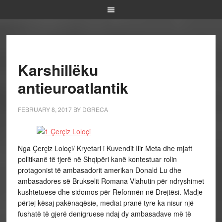
Karshillëku
antieuroatlantik
FEBRUARY 8, 2017
BY
DGRECA
Nga Çerçiz Loloçi/ Kryetari i Kuvendit Ilir Meta dhe mjaft
politikanë të tjerë në Shqipëri kanë kontestuar rolin
protagonist të ambasadorit amerikan Donald Lu dhe
ambasadores së Brukselit Romana Vlahutin për ndryshimet
kushtetuese dhe sidomos për Reformën në Drejtësi. Madje
përtej kësaj pakënaqësie, mediat pranë tyre ka nisur një
fushatë të gjerë denigruese ndaj dy ambasadave më të