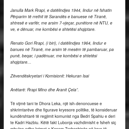
Janulla Mark Rrapi, e datëlindjes 1944, lindur në fshatin
Përparim të rrethit të Sarandës e banuese në Tiranë,
shtresë e varfër, me arsim 7-vjeçar, punëtore në NTU, e
ve, e dënuar, me kombësi e shtetësi shqiptare.
Renato Gori Rrapi, (i biri), i datëlindjes 1964, lindur e
banues në Tiranë, me arsim të mesëm të pambaruar, pa
punë, beqar, i padënuar, me kombësi e shtetësi
shqiptare…
Zëvendëskryetari i Komisionit: Hekuran Isai
Anëtarë: Rrapi Mino dhe Aranit Çela”.
Të vijmë tani te Dhora Leka, një ish-denoncuese e
shkrimtarëve dhe figurave kryesore politike, të konsideruar
kundërshtarë të regjimit komunist nga Bedri Spahiu e deri
te Kadri Hazbiu. Këtë fakt Lubonja vazhdimisht e fsheh siç
mbulon edhe krimet e Kasem Trebeshinës në krye të