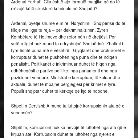
Ardenal Ferhati: Cila është ajo formulë magjike që do të
rrëzojë këtë strukturë kriminale në Shqipëri?
Ardenal, pyetje shumë e mirë. Ndryshimi i Shqipërisë do të
fillojë me ligje të reja – për dekriminalizimin, Zyrën
Kombëtare të Hetimeve dhe reformën në drejtësi. Por
vetëm ligjet nuk mund ta ndryshojnë Shqipërinë. Zbatimi i
tyre është puna më e vështirë. Gjyqtarët dhe prokurorët e
korruptuar duhet të pushohen nga puna dhe të ndiqen
penalisht. Politikanët e inkriminuar duhet të hiqen nga
udhëheqësit e partive politike, nga parlamenti dhe nga
pozicionet vendore. Ministrat e korruptuar, të kaluar dhe
aktualë, duhet të mbajnë përgjegjësi për krimet e tyre.
Populli shqiptar duhet të kërkojë që kjo të ndodhë.
Shpetim Dervishi: A mund ta luftojnë korrupsionin ata që e
vendosën?
Shpëtim, korrupsioni nuk ka nevojë të luftohet nga ata që e
krijuan atë. Korrupsioni duhet të luftohet nga njerëit e