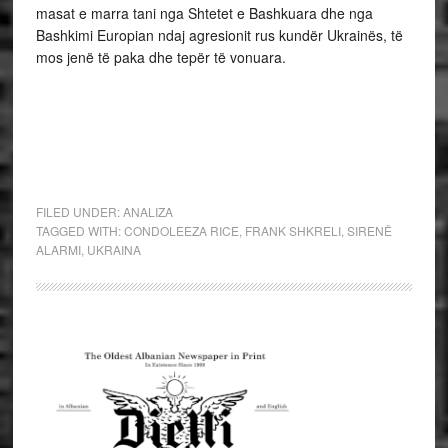
masat e marra tani nga Shtetet e Bashkuara dhe nga
Bashkimi Europian ndaj agresionit rus kundër Ukrainës, të
mos jenë të paka dhe tepër të vonuara.
FILED UNDER:
ANALIZA
TAGGED WITH:
CONDOLEEZA RICE
,
FRANK SHKRELI
,
SIRENË
ALARMI
,
UKRAINA