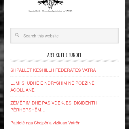
ARTIKUJT E FUNDIT
SHPALLET KËSHILLI I FEDERATËS VATRA
LUMI SI UDHË E NDRYSHIM NË POEZINË
AGOLLIANE
ZËMËRIM DHE PAS VDEKJES! DISIDENTI I
PËRHERSHËM…
Patriotë nga Shqipëria vizituan Vatrën