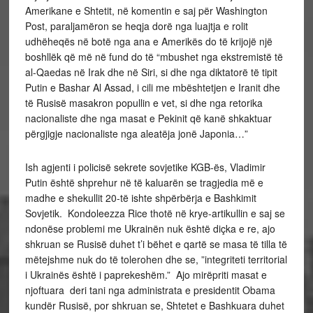
Amerikane e Shtetit, në komentin e saj për Washington
Post, paraljamëron se heqja dorë nga luajtja e rolit
udhëheqës në botë nga ana e Amerikës do të krijojë një
boshllëk që më në fund do të “mbushet nga ekstremistë të
al-Qaedas në Irak dhe në Siri, si dhe nga diktatorë të tipit
Putin e Bashar Al Assad, i cili me mbështetjen e Iranit dhe
të Rusisë masakron popullin e vet, si dhe nga retorika
nacionaliste dhe nga masat e Pekinit që kanë shkaktuar
përgjigje nacionaliste nga aleatëja jonë Japonia…”
Ish agjenti i policisë sekrete sovjetike KGB-ës, Vladimir
Putin është shprehur në të kaluarën se tragjedia më e
madhe e shekullit 20-të ishte shpërbërja e Bashkimit
Sovjetik. Kondoleezza Rice thotë në krye-artikullin e saj se
ndonëse problemi me Ukrainën nuk është diçka e re, ajo
shkruan se Rusisë duhet t’i bëhet e qartë se masa të tilla të
mëtejshme nuk do të tolerohen dhe se, ”integriteti territorial
i Ukrainës është i paprekeshëm.” Ajo mirëpriti masat e
njoftuara deri tani nga administrata e presidentit Obama
kundër Rusisë, por shkruan se, Shtetet e Bashkuara duhet