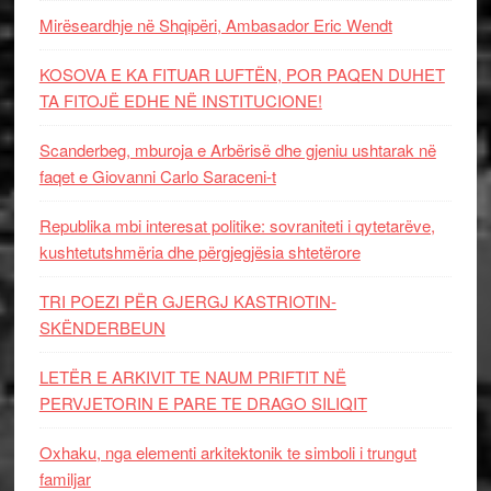
Mirëseardhje në Shqipëri, Ambasador Eric Wendt
KOSOVA E KA FITUAR LUFTËN, POR PAQEN DUHET
TA FITOJË EDHE NË INSTITUCIONE!
Scanderbeg, mburoja e Arbërisë dhe gjeniu ushtarak në
faqet e Giovanni Carlo Saraceni-t
Republika mbi interesat politike: sovraniteti i qytetarëve,
kushtetutshmëria dhe përgjegjësia shtetërore
TRI POEZI PËR GJERGJ KASTRIOTIN-
SKËNDERBEUN
LETËR E ARKIVIT TE NAUM PRIFTIT NË
PERVJETORIN E PARE TE DRAGO SILIQIT
Oxhaku, nga elementi arkitektonik te simboli i trungut
familjar