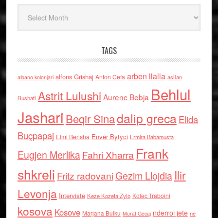
Arkiv
TAGS
arben llalla
alfons Grishaj
Anton Cefa
asllan
albano kolonjari
Behlul
Astrit Lulushi
Aurenc Bebja
Bushati
Jashari
dalip greca
Beqir Sina
Elida
Buçpapaj
Enver Bytyci
Elmi Berisha
Ermira Babamusta
Frank
Eugjen Merlika
Fahri Xharra
shkreli
Ilir
Gezim Llojdia
Fritz radovani
Levonja
Interviste
Kolec Traboini
Keze Kozeta Zylo
kosova
Kosove
nderroi jete
Marjana Bulku
ne
Murat Gecaj