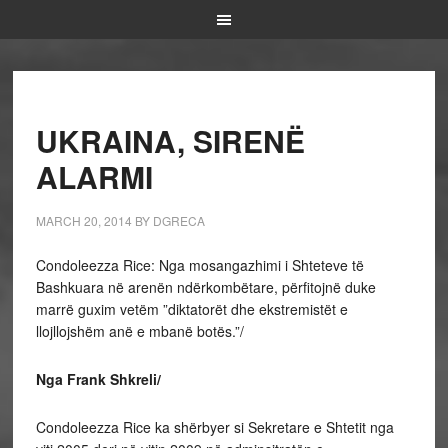
UKRAINA, SIRENË
ALARMI
MARCH 20, 2014
BY
DGRECA
Condoleezza Rice: Nga mosangazhimi i Shteteve të
Bashkuara në arenën ndërkombëtare, përfitojnë duke
marrë guxim vetëm ”diktatorët dhe ekstremistët e
llojllojshëm anë e mbanë botës.”/
Nga Frank Shkreli/
Condoleezza Rice ka shërbyer si Sekretare e Shtetit nga