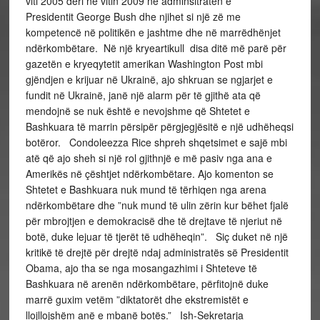
viti 2005 deri në vitin 2009 në adminsitratën e
Presidentit George Bush dhe njihet si një zë me
kompetencë në politikën e jashtme dhe në marrëdhënjet
ndërkombëtare. Në një kryeartikull disa ditë më parë për
gazetën e kryeqytetit amerikan Washington Post mbi
gjëndjen e krijuar në Ukrainë, ajo shkruan se ngjarjet e
fundit në Ukrainë, janë një alarm për të gjithë ata që
mendojnë se nuk është e nevojshme që Shtetet e
Bashkuara të marrin përsipër përgjegjësitë e një udhëheqsi
botëror. Condoleezza Rice shpreh shqetsimet e sajë mbi
atë që ajo sheh si një rol gjithnjë e më pasiv nga ana e
Amerikës në çështjet ndërkombëtare. Ajo komenton se
Shtetet e Bashkuara nuk mund të tërhiqen nga arena
ndërkombëtare dhe ”nuk mund të ulin zërin kur bëhet fjalë
për mbrojtjen e demokracisë dhe të drejtave të njeriut në
botë, duke lejuar të tjerët të udhëheqin”. Siç duket në një
kritikë të drejtë për drejtë ndaj administratës së Presidentit
Obama, ajo tha se nga mosangazhimi i Shteteve të
Bashkuara në arenën ndërkombëtare, përfitojnë duke
marrë guxim vetëm ”diktatorët dhe ekstremistët e
llojllojshëm anë e mbanë botës.” Ish-Sekretarja