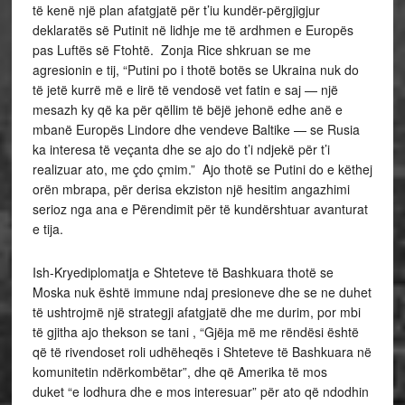
të kenë një plan afatgjatë për t’iu kundër-përgjigjur
deklaratës së Putinit në lidhje me të ardhmen e Europës
pas Luftës së Ftohtë. Zonja Rice shkruan se me
agresionin e tij, “Putini po i thotë botës se Ukraina nuk do
të jetë kurrë më e lirë të vendosë vet fatin e saj — një
mesazh ky që ka për qëllim të bëjë jehonë edhe anë e
mbanë Europës Lindore dhe vendeve Baltike — se Rusia
ka interesa të veçanta dhe se ajo do t’i ndjekë për t’i
realizuar ato, me çdo çmim.” Ajo thotë se Putini do e këthej
orën mbrapa, për derisa ekziston një hesitim angazhimi
serioz nga ana e Përendimit për të kundërshtuar avanturat
e tija.
Ish-Kryediplomatja e Shteteve të Bashkuara thotë se
Moska nuk është immune ndaj presioneve dhe se ne duhet
të ushtrojmë një strategji afatgjatë dhe me durim, por mbi
të gjitha ajo thekson se tani , “Gjëja më me rëndësi është
që të rivendoset roli udhëheqës i Shteteve të Bashkuara në
komunitetin ndërkombëtar”, dhe që Amerika të mos
duket “e lodhura dhe e mos interesuar” për ato që ndodhin