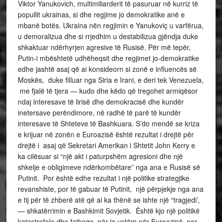
Viktor Yanukovich, multimiliarderit të pasuruar në kurriz të
popullit ukrainas, si dhe regjime jo demokratike anë e
mbanë botës. Ukraina nën regjimin e Yanukoviç u varfërua,
u demoralizua dhe si rrjedhim u destabilizua gjëndja duke
shkaktuar ndërhyrjen agresive të Rusisë. Për më tepër,
Putin-i mbështetë udhëheqsit dhe regjimet jo-demokratike
edhe jashtë asaj që ai konsideorn si zonë e influencës së
Moskës, duke filluar nga Siria e Irani, e deri tek Venezuela,
me fjalë të tjera — kudo dhe këdo që tregohet armiqësor
ndaj interesave të lirisë dhe demokracisë dhe kundër
inetersave perëndimore, në radhë të parë të kundër
interesave të Shteteve të Bashkuara. S’do mendë se kriza
e krijuar në zonën e Euroazisë është rezultat i drejtë për
drejtë i asaj që Sekretari Amerikan i Shtetit John Kerry e
ka cilësuar si “një akt i paturpshëm agresioni dhe një
shkelje e obligimeve ndërkombëtare” nga ana e Rusisë së
Putinit. Por është edhe rezultat i një politike strategjike
revanshiste, por të gabuar të Putinit, një përpjekje nga ana
e tij për të zhberë atë që ai ka thënë se ishte një “tragjedi’,
— shkatërrimin e Bashkimit Sovjetik. Është kjo një politikë
katastrofale dhe fatkeqe, për jo vetëm për Euroazinë, por