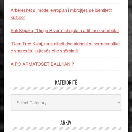
Arbëreshët si model evropian i mbrojtjes së identitetit
kulturor
Sali Shijaku, “Diego Rivera” shqiptar i artit tonë kombëtar
“Dom Fred Kalaj, mes altarit dhe atdheut si hermeneutikë
e shpresës, kujtesës dhe shërbimit”
A PO ARMATOSET BALLKANI?
KATEGORITË
Kategoritë
ARKIV