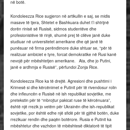
në botë.
Kondoleezza Rice sugjeron në artikullin e saj, se midis
masave të tjera, Shtetet e Bashkuara duhet t’i shtrijnë
dorën rinisë së Rusisë, sidmos studentëve dhe
profesionistëve të rinjë, shumë prej të cilëve janë duke
studiuar në universitetet amerikane dhe që janë të
punësuar në firma perëndimore duke shtuar se, “për të
realizuar ambiciet e tyre, forcat demokratike në Rusi kanë
nevojë për mbështetjen amerikane. Ata, dhe jo Putini,
janë e ardhmja e Rusisë”, përfundoi Zonja Rice.
Kondoleezza Rice ka të drejtë. Agresioni dhe pushtimi i
Krimesë si dhe kërcënimet e Putinit për të rivendosur rolin
dhe infleuncën e Rusisë në ish republikat sovjetike, me
pretekstin për të “mbrojtur pakicat ruse të kërcënuara”,
është një rrezik jo vetëm për Ukrainën dhe ish-republikat
sovjetike, por është edhe një sfidë për të gjithë botën, duke
rrezikuar rendin dhe paqën botërore. Rusia e Putinit ka
mbështetur dhe vazhdon të mbështesë diktatorë të tipit