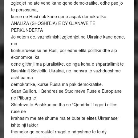
zgjedjet ne ate vend kane qene demokratike, edhe pse jo
te persosuna,
kurse ne Rusi nuk kane qene aspak demokratike.
ANALIZA (SHOSHITJA) E DY GJANAVE TE
PERKUNDERTA
Jo vetem qe, vazhdimisht zgjedhjet ne Ukraine kane qene,
ma
konkurruese se ne Rusi, por edhe elita politike dhe ajo
ekonomike, ka
qene gjithnji ma pluralistike, qe nga koha e shpartallimit te
Bashkimit Sovjetik. Ukraina, ne menyra te vazhdueshme
asht ba ma
demokratike, kurse Rusia ma pak demokratike.
Sean Guillori, i Qendres se Studimeve Ruse e Europiane
ne Pitburg te
Shteteve te Bashkueme tha se “Qendrimi i eger i elites
ruse ne
krahasim me ate shume ma te bute te elites Ukrainase”
ishte nji faktor
themelor qe percaktoi rruget e ndryshme te te dy