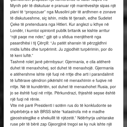
Mynih për të diskutuar e pranuar një marrëveshje sipas një
plani të “propozuar” nga Musolini për të ardhmen e zonave
të diskutueshme, siç ishin, midis të tjerash, edhe Sudetet
Çeke të pretenduara nga Hitleri. Kur anglezi u kthye në
Londër, i kumtoi opinionit publik britanik se kishte arritur
“një paqe me nder,” gjë që u sfidua menjëherë nga
pasardhësi i tij Çërçill: “Ju patët shansin të përzgjidhni
midis luftës dhe turpërimit. Ju zgjodhët turpërimin, por do
të keni luftë.”
Tashmë rolet janë përmbysur: Gjermania, e cila atëherë
duhet të menaxhohej, sot duhet të menaxhojë. Gjermania
e atëhershme ishte një fuqi në rritje dhe arti i parandalimit
të luftërave qëndron pikërisht në menaxhimin e fuqive në
rritje. Në të kundërtën, sot duhet të menaxhohet Rusia, por
jo se është fuqi në rritje. Përkundrazi, thjeshtë sepse është
një fuqi në rënie.
Vite më parë Presidenti i sotëm rus do të konkludonte se
shpërbërja e ish BRSS ishte “katastrofa më e madhe
gjeostrategjike e shekullit të njëzetë.” Ndërhyrja ushtarake
ruse për të bërë zap Gjeorgjinë tregoi se ky nuk ishte një