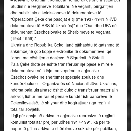
Studimin e Regjimeve Totalitare. Në veçanti, përgatitjen
dhe publikimin e koleksioneve të dokumenteve të
“Operacionit Çekë dhe pasojat e tij (me 1937-1941 NKVD
dokumenteve të RSS të Ukrainës)” dhe “Oun dhe UPA në
dokumentet Czechoslovake të Shërbimeve të Veçanta
(1944-1959).”
Ukraina dhe Republika Çeke, janë gjithashtu të gatshme të
shkëmbejnë çdo kopje elektronike të dokumenteve, që
lidhen me çështjen e dosjeve të Sigurimit të Shtetit.
Pala Çeke thotë se është transferuar një pjesë e mirë e
dokumenteve në lidhje me veprimet e agjencive
Czechoslovake në shërbimet speciale zbuluse dhe
kundërzbuluse – Organizatës së Nacionalistëve Ukrainas,
ndërsa pala ukrainase është duke e transferuar materialin
arkivor, lidhur me rastet penale kundër ish-banorëve të
Çekosllovakisë, të shtypur dhe keqtrajtuar nga regjimi
totalitar sovjetik.
Ligji për qasje në arkivat e agjencive represive të regjimit
komunist totalitar prej periudhës 1917-1991, ka për të
hapur të gjitha arkivat e shërbimeve sekrete për publikun,