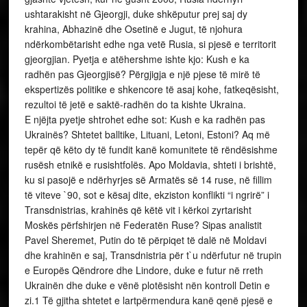
ushtarakisht në Gjeorgji, duke shkëputur prej saj dy
krahina, Abhazinë dhe Osetinë e Jugut, të njohura
ndërkombëtarisht edhe nga vetë Rusia, si pjesë e territorit
gjeorgjian. Pyetja e atëhershme ishte kjo: Kush e ka
radhën pas Gjeorgjisë? Përgjigja e një pjese të mirë të
ekspertizës politike e shkencore të asaj kohe, fatkeqësisht,
rezultoi të jetë e saktë-radhën do ta kishte Ukraina.
E njëjta pyetje shtrohet edhe sot: Kush e ka radhën pas
Ukrainës? Shtetet balltike, Lituani, Letoni, Estoni? Aq më
tepër që këto dy të fundit kanë komunitete të rëndësishme
rusësh etnikë e rusishtfolës. Apo Moldavia, shteti i brishtë,
ku si pasojë e ndërhyrjes së Armatës së 14 ruse, në fillim
të viteve `90, sot e kësaj dite, ekziston konflikti “i ngrirë” i
Transdnistrias, krahinës që këtë vit i kërkoi zyrtarisht
Moskës përfshirjen në Federatën Ruse? Sipas analistit
Pavel Sheremet, Putin do të përpiqet të dalë në Moldavi
dhe krahinën e saj, Transdnistria për t`u ndërfutur në trupin
e Europës Qëndrore dhe Lindore, duke e futur në rreth
Ukrainën dhe duke e vënë plotësisht nën kontroll Detin e
zi.1 Të gjitha shtetet e lartpërmendura kanë qenë pjesë e