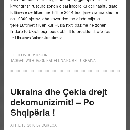
kryengritsit ruse,ne zonen e saj lindore,ku deri tashti, gjate
luftimeve qe filluen ne Prill te 2014-tes, jane vra ma shume
se 10300 njerez, dhe zhvendos me qinda mija te
tjere.Luftimet filluen kur Rusia nxiti trazime ne zonen
lindore te Ukraines,mbas debimit te presidentit pro-rus
te Ukraines Viktor Janukoviq.
FILED UNDER:
RAJON
TAGGED WITH:
GJON KADELI
,
NATO
,
RFL
,
UKRAINA
Ukraina dhe Çekia drejt
dekomunizimit! – Po
Shqipëria !
APRIL 13, 2016
BY
DGRECA