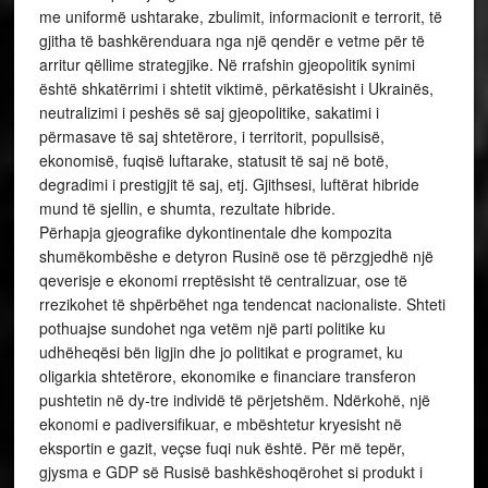
me uniformë ushtarake, zbulimit, informacionit e terrorit, të
gjitha të bashkërenduara nga një qendër e vetme për të
arritur qëllime strategjike. Në rrafshin gjeopolitik synimi
është shkatërrimi i shtetit viktimë, përkatësisht i Ukrainës,
neutralizimi i peshës së saj gjeopolitike, sakatimi i
përmasave të saj shtetërore, i territorit, popullsisë,
ekonomisë, fuqisë luftarake, statusit të saj në botë,
degradimi i prestigjit të saj, etj. Gjithsesi, luftërat hibride
mund të sjellin, e shumta, rezultate hibride.
Përhapja gjeografike dykontinentale dhe kompozita
shumëkombëshe e detyron Rusinë ose të përzgjedhë një
qeverisje e ekonomi rreptësisht të centralizuar, ose të
rrezikohet të shpërbëhet nga tendencat nacionaliste. Shteti
pothuajse sundohet nga vetëm një parti politike ku
udhëheqësi bën ligjin dhe jo politikat e programet, ku
oligarkia shtetërore, ekonomike e financiare transferon
pushtetin në dy-tre individë të përjetshëm. Ndërkohë, një
ekonomi e padiversifikuar, e mbështetur kryesisht në
eksportin e gazit, veçse fuqi nuk është. Për më tepër,
gjysma e GDP së Rusisë bashkëshoqërohet si produkt i