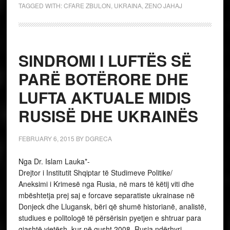
TAGGED WITH:
CFARE ZBULON
,
UKRAINA
,
ZENO JAHAJ
SINDROMI I LUFTËS SË
PARË BOTËRORE DHE
LUFTA AKTUALE MIDIS
RUSISË DHE UKRAINËS
FEBRUARY 6, 2015
BY
DGRECA
Nga Dr. Islam Lauka*-
Drejtor i Institutit Shqiptar të Studimeve Politike/
Aneksimi i Krimesë nga Rusia, në mars të këtij viti dhe
mbështetja prej saj e forcave separatiste ukrainase në
Donjeck dhe Llugansk, bëri që shumë historianë, analistë,
studiues e politologë të përsërisin pyetjen e shtruar para
gjashtë vjetësh, kur në gusht 2008, Rusia ndërhyri