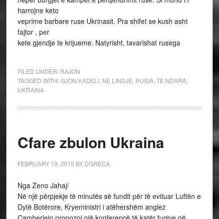
harrojne keto
veprime barbare ruse Ukrinasit. Pra shifet se kush asht
fajtor , per
kete gjendje te krijueme. Natyrisht, tavarishat rusega
FILED UNDER:
RAJON
TAGGED WITH:
GJON KADELI
,
NE LINDJE
,
RUSIA
,
TE NDARA
,
UKRAINA
Cfare zbulon Ukraina
FEBRUARY 19, 2015
BY
DGRECA
Nga Zeno Jahaj/
Në një përpjekje të minutës së fundit për të evituar Luftën e
Dytë Botërore, Kryeministri i atëhershëm anglez
Çamberlein propozoi një konferencë të katër fuqive në