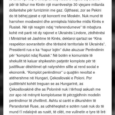
për të lidhur me Kinën një marrëveshje 30 vjeçare miliarda
dollarëshe për furnizimin me gaz. Gjithsesi, zor se Pekini
do të bëhej pjesë e një koncerti me Moskën. Nuk mund të
harrohen mosbesimi dhe armiqësia historike midis Kinës e
Rusisë. Në një reagim ndaj “referendumeve” të mbajtura
kohë më parë në dy rajonet e Ukrainës Lindore, zëdhënësi
i Ministrisë së Jashtme të Kinës, deklaroi qartazi se “Kina
respekton sovranitetin dhe tërësinë territoriale të Ukrainës”.
Presidenti rus e ka “hapur lojën” duke akuzuar Perëndimin
për “komplot ndaj Rusisë.” Në botën e komuniste të
shekullit të kaluar shpikeshin patjetër komplote për të
justifikuar dështimet që natyrshëm sillte ai rend social e
ekonomik. “Komplot perëndimor” u quajtën revoltat e
atëhershme në Hungari, Çekosllovaki e Poloni. Por
çuditërisht kohët treguan se as Hungarinë, as
Çekosllovakinë dhe as Poloninë nuk i tërhoqi askush me
zor apo në mënyrë komplotuese të përzgjidhnin modelin
perëndimor të zhvillimit. Ashtu si carët e dikurshëm të
Perandorisë Ruse, as udhëheqësit e sotëm rusë nuk do të
mund t’i ndalojnë as rusët, të cilët, me vullnetin e tyre të lirë