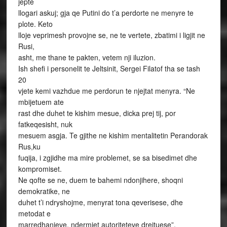
jepte
llogari askuj; gja qe Putini do t’a perdorte ne menyre te
plote. Keto
lloje veprimesh provojne se, ne te vertete, zbatimi i ligjit ne
Rusi,
asht, me thane te pakten, vetem nji iluzion.
Ish shefi i personelit te Jeltsinit, Sergei Filatof tha se tash
20
vjete kemi vazhdue me perdorun te njejtat menyra. “Ne
mbijetuem ate
rast dhe duhet te kishim mesue, dicka prej tij, por
fatkeqesisht, nuk
mesuem asgja. Te gjithe ne kishim mentalitetin Perandorak
Rus,ku
fuqija, i zgjidhe ma mire problemet, se sa bisedimet dhe
kompromiset.
Ne qofte se ne, duem te bahemi ndonjihere, shoqni
demokratike, ne
duhet t’i ndryshojme, menyrat tona qeverisese, dhe
metodat e
marredhanjeve, ndermjet autoriteteve drejtuese”.