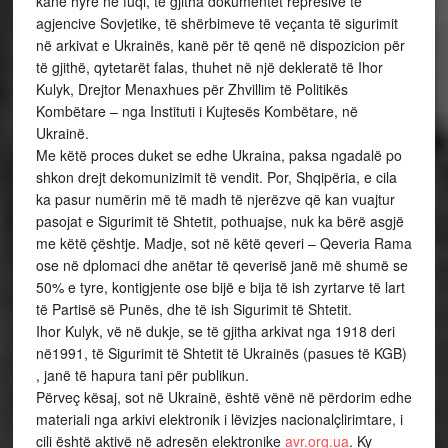
kanë hyrë në fuqi, të gjitha dokumentet represive të
agjencive Sovjetike, të shërbimeve të veçanta të sigurimit
në arkivat e Ukrainës, kanë për të qenë në dispozicion për
të gjithë, qytetarët falas, thuhet në një dekleratë të Ihor
Kulyk, Drejtor Menaxhues për Zhvillim të Politikës
Kombëtare – nga Instituti i Kujtesës Kombëtare, në
Ukrainë.
Me këtë proces duket se edhe Ukraina, paksa ngadalë po
shkon drejt dekomunizimit të vendit. Por, Shqipëria, e cila
ka pasur numërin më të madh të njerëzve që kan vuajtur
pasojat e Sigurimit të Shtetit, pothuajse, nuk ka bërë asgjë
me këtë çështje. Madje, sot në këtë qeveri – Qeveria Rama
ose në dplomaci dhe anëtar të qeverisë janë më shumë se
50% e tyre, kontigjente ose bijë e bija të ish zyrtarve të lart
të Partisë së Punës, dhe të ish Sigurimit të Shtetit.
Ihor Kulyk, vë në dukje, se të gjitha arkivat nga 1918 deri
në1991, të Sigurimit të Shtetit të Ukrainës (pasues të KGB)
, janë të hapura tani për publikun.
Përveç kësaj, sot në Ukrainë, është vënë në përdorim edhe
materiali nga arkivi elektronik i lëvizjes nacionalçlirimtare, i
cili është aktivë në adresën elektronike
avr.org.ua
. Ky