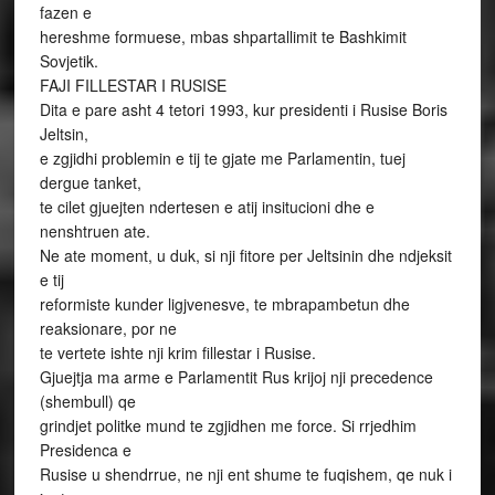
fazen e
hereshme formuese, mbas shpartallimit te Bashkimit
Sovjetik.
FAJI FILLESTAR I RUSISE
Dita e pare asht 4 tetori 1993, kur presidenti i Rusise Boris
Jeltsin,
e zgjidhi problemin e tij te gjate me Parlamentin, tuej
dergue tanket,
te cilet gjuejten ndertesen e atij insitucioni dhe e
nenshtruen ate.
Ne ate moment, u duk, si nji fitore per Jeltsinin dhe ndjeksit
e tij
reformiste kunder ligjvenesve, te mbrapambetun dhe
reaksionare, por ne
te vertete ishte nji krim fillestar i Rusise.
Gjuejtja ma arme e Parlamentit Rus krijoj nji precedence
(shembull) qe
grindjet politke mund te zgjidhen me force. Si rrjedhim
Presidenca e
Rusise u shendrrue, ne nji ent shume te fuqishem, qe nuk i