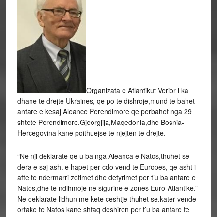
Organizata e Atlantikut Verior i ka
dhane te drejte Ukraines, qe po te dishroje,mund te bahet
antare e kesaj Aleance Perendimore qe perbahet nga 29
shtete Perendimore.Gjeorgjija,
Maqedonia,dhe Bosnia-
Hercegovina kane poithuejse te njejten te drejte.
“Ne nji deklarate qe u ba nga Aleanca e Natos,thuhet se
dera e saj asht e hapet per cdo vend te Europes, qe asht i
afte te ndermarri zotimet dhe detyrimet per t’u ba antare e
Natos,dhe te ndihmoje ne sigurine e zones Euro-Atlantike.”
Ne deklarate lidhun me kete ceshtje thuhet se,kater vende
ortake te Natos kane shfaq deshiren per t’u ba antare te