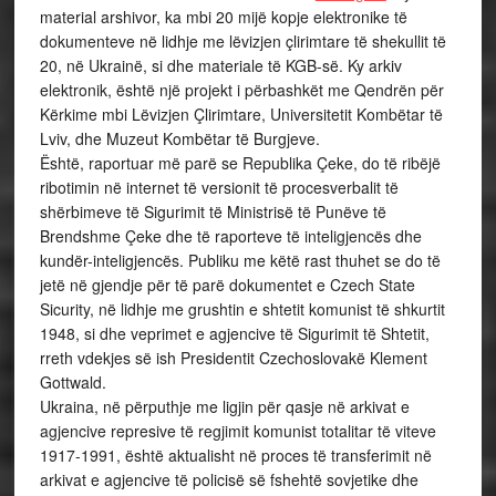
material arshivor, ka mbi 20 mijë kopje elektronike të
dokumenteve në lidhje me lëvizjen çlirimtare të shekullit të
20, në Ukrainë, si dhe materiale të KGB-së. Ky arkiv
elektronik, është një projekt i përbashkët me Qendrën për
Kërkime mbi Lëvizjen Çlirimtare, Universitetit Kombëtar të
Lviv, dhe Muzeut Kombëtar të Burgjeve.
Është, raportuar më parë se Republika Çeke, do të ribëjë
ribotimin në internet të versionit të procesverbalit të
shërbimeve të Sigurimit të Ministrisë të Punëve të
Brendshme Çeke dhe të raporteve të inteligjencës dhe
kundër-inteligjencës. Publiku me këtë rast thuhet se do të
jetë në gjendje për të parë dokumentet e Czech State
Sicurity, në lidhje me grushtin e shtetit komunist të shkurtit
1948, si dhe veprimet e agjencive të Sigurimit të Shtetit,
rreth vdekjes së ish Presidentit Czechoslovakë Klement
Gottwald.
Ukraina, në përputhje me ligjin për qasje në arkivat e
agjencive represive të regjimit komunist totalitar të viteve
1917-1991, është aktualisht në proces të transferimit në
arkivat e agjencive të policisë së fshehtë sovjetike dhe