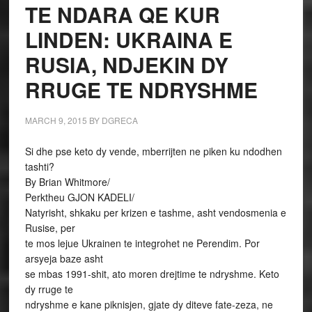
TE NDARA QE KUR
LINDEN: UKRAINA E
RUSIA, NDJEKIN DY
RRUGE TE NDRYSHME
MARCH 9, 2015
BY
DGRECA
Si dhe pse keto dy vende, mberrijten ne piken ku ndodhen
tashti?
By Brian Whitmore/
Perktheu GJON KADELI/
Natyrisht, shkaku per krizen e tashme, asht vendosmenia e
Rusise, per
te mos lejue Ukrainen te integrohet ne Perendim. Por
arsyeja baze asht
se mbas 1991-shit, ato moren drejtime te ndryshme. Keto
dy rruge te
ndryshme e kane piknisjen, gjate dy diteve fate-zeza, ne