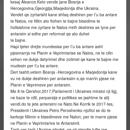
kesaj Aleance.Keto vende jane Bosnja e
Hercegovina,Gjeorgjija,
Maqedonija dhe Ukraina.
Vendet qe zyrtarisht kane shfaq deshiren per t’u ba antare
te Natos, ne fillim ato ftohen te bajne bisedime te
hollsishme me zyrtare te Natos rreth deshires se tyne per
antarsim si edhe per reformat qe ato duhet
te bajne.
Hapi tjeter drejte mundesise per t’u ba antare asht
pjesmarrja ne Planin e Veprimtarise se Natos, ne te cilin
vehen ne dukje detyrimet dhe zotimet qe kane te bajne me
mudesin per t’u ba antare.
Deri tashti,vetem Bosnja -Hercegovina e Maqedonija kane
vu ne dukje deshiren per antaresim e,qe marrin pjese ne
Planin e Veprimeve per antarsim.
Me 8-te Qershor,2017,Parlamenti i Ukraines miratoi nji ligj,
ne baze te cilit, perparsija e politikes se jashtme te atij
vendi.do te jete antersimi ne Nato.Ne Korrik te 2017-tes,
Presidenti i Ukraines Petro Peroshenko njoftoi se do te
kerkoje fillimin e bisedimeve me Naton, per te marre pjese
ne Planin e Veprimtarive te Antarsimit.
Tash per tash Ukraine gjindet ne nji gjendje lufte me