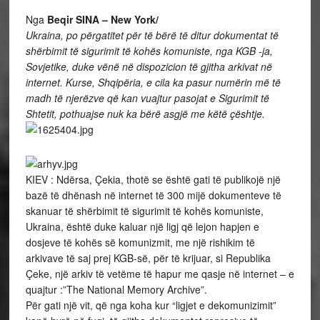
Nga
Beqir SINA – New York/
Ukraina, po përgatitet për të bërë të ditur dokumentat të
shërbimit të sigurimit të kohës komuniste, nga KGB -ja,
Sovjetike, duke vënë në dispozicion të gjitha arkivat në
internet. Kurse, Shqipëria, e cila ka pasur numërin më të
madh të njerëzve që kan vuajtur pasojat e Sigurimit të
Shtetit, pothuajse nuk ka bërë asgjë me këtë çështje.
KIEV : Ndërsa, Çekia, thotë se është gati të publikojë një
bazë të dhënash në internet të 300 mijë dokumenteve të
skanuar të shërbimit të sigurimit të kohës komuniste,
Ukraina, është duke kaluar një ligj që lejon hapjen e
dosjeve të kohës së komunizmit, me një rishikim të
arkivave të saj prej KGB-së, për të krijuar, si Republika
Çeke, një arkiv të vetëme të hapur me qasje në internet – e
quajtur :”The National Memory Archive”.
Për gati një vit, që nga koha kur “ligjet e dekomunizimit”