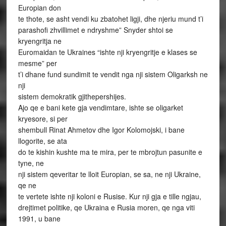
Europian don
te thote, se asht vendi ku zbatohet ligji, dhe njeriu mund t’i
parashofi zhvillimet e ndryshme” Snyder shtoi se
kryengritja ne
Euromaidan te Ukraines “ishte nji kryengritje e klases se
mesme” per
t’i dhane fund sundimit te vendit nga nji sistem Oligarksh ne
nji
sistem demokratik gjithepershijes.
Ajo qe e bani kete gja vendimtare, ishte se oligarket
kryesore, si per
shembull Rinat Ahmetov dhe Igor Kolomojski, i bane
llogorite, se ata
do te kishin kushte ma te mira, per te mbrojtun pasunite e
tyne, ne
nji sistem qeveritar te lloit Europian, se sa, ne nji Ukraine,
qe ne
te vertete ishte nji koloni e Rusise. Kur nji gja e tille ngjau,
drejtimet politike, qe Ukraina e Rusia moren, qe nga viti
1991, u bane