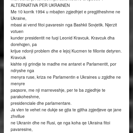
ALTERNATIVA PER UKRAINEN
Me 10 korrik 1994 u mbajten zgjedhjet e pregjitheshme ne
Ukraine,
mbasi ai vend fitoi pavaresin nga Bashkii Sovjetik. Njerzit
votuen
kunder presidentit ne fuqi Leonid Kravcuk. Kravcuk dha
dorehqjen, pa
krijue ndonji problem dhe e lejoj Kucmen te fillonte detyren.
Kravcuk
kishte nji grindje te madhe me antaret e Parlamentit, por
ndryshe nga
menyra ruse, kriza ne Parlamentin e Ukraines u zgjidhe ne
menyre
paqsore, me nji marreveshje, per te ba zgjedhje te
parakoheshme,
presidenciale dhe parlamentare.
Ja vlen te vehet ne dukje se gjta te gjitha zgjedjeve qe jane
zhvillue
ne Ukranin dhe ne Rusi, qe nga koha qe Ukraina fitoi
pavaresine,