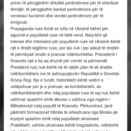
priren të përzgjedhin shkollat perëndimore për të shkolluar
fëmiijët, të përzgjedhin bankat perëndimore për të
vendosur kursimet dhe vendet perëndimore për të
emigruar.
Propaganda ruse thotë se lufta në Ukrainë bëhet për
sigurinë e popullsisë ruse në këtë vend. Natyrisht që
interesi dhe interesimi për popullsinë ruse në Ukrainë është
një e drejtë legjitime ruse, por kjo nuk i jep askujt të drejtën
të përmbysë rendin e pranuar ndërkombëtar. Precedenti i
Kosovës (që e ka aq shumë për zemër ta përmendë
Presidenti rus) nuk është në të njëjtin plan të së drejtës
ndërkombëtare me të ashtuquajturën Republikë e Donetsk-
Krivoy-Rog. Kjo e fundit, historikisht është vetëm e
vetëpohuar por jo e pranuar, as kombëtarisht, as
ndërkombëtarisht dhe ndaj popullsisë ruse të saj nuk është
ushtruar spastrim etnik sikurse u ushtrua nga regjimi i
Millosheviçit ndaj popullit të Kosovës. Përkundrazi, janë
pikërisht formacionet hibride të orkestruara nga Moska që
kryejnë spastrim etnik ndaj popullsisë ukrainase.
Praktikisht, ushtria ukrainase është inegzistente, ndërkohë