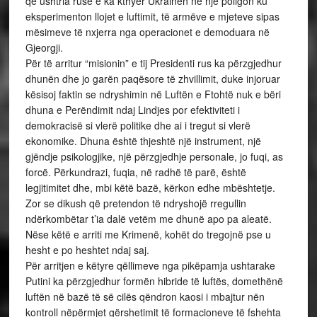
që ushtria ruse e ka kthyer Ukrainën në një poligon ku
eksperimenton llojet e luftimit, të armëve e mjeteve sipas
mësimeve të nxjerra nga operacionet e demoduara në
Gjeorgji.
Për të arritur “misionin” e tij Presidenti rus ka përzgjedhur
dhunën dhe jo garën paqësore të zhvillimit, duke injoruar
kësisoj faktin se ndryshimin në Luftën e Ftohtë nuk e bëri
dhuna e Perëndimit ndaj Lindjes por efektiviteti i
demokracisë si vlerë politike dhe ai i tregut si vlerë
ekonomike. Dhuna është thjeshtë një instrument, një
gjëndje psikologjike, një përzgjedhje personale, jo fuqi, as
forcë. Përkundrazi, fuqia, në radhë të parë, është
legjitimitet dhe, mbi këtë bazë, kërkon edhe mbështetje.
Zor se dikush që pretendon të ndryshojë rregullin
ndërkombëtar t’ia dalë vetëm me dhunë apo pa aleatë.
Nëse këtë e arriti me Krimenë, kohët do tregojnë pse u
hesht e po heshtet ndaj saj.
Për arritjen e këtyre qëllimeve nga pikëpamja ushtarake
Putini ka përzgjedhur formën hibride të luftës, domethënë
luftën në bazë të së cilës qëndron kaosi i mbajtur nën
kontroll nëpërmjet gërshetimit të formacioneve të fshehta