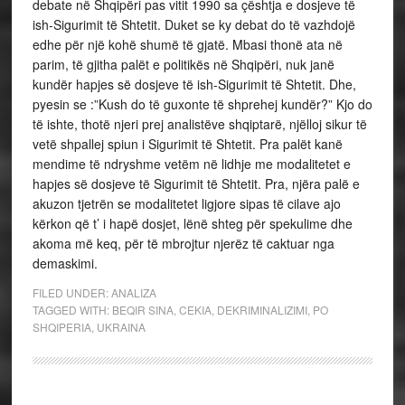
debate në Shqipëri pas vitit 1990 sa çështja e dosjeve të
ish-Sigurimit të Shtetit. Duket se ky debat do të vazhdojë
edhe për një kohë shumë të gjatë. Mbasi thonë ata në
parim, të gjitha palët e politikës në Shqipëri, nuk janë
kundër hapjes së dosjeve të ish-Sigurimit të Shtetit. Dhe,
pyesin se :”Kush do të guxonte të shprehej kundër?” Kjo do
të ishte, thotë njeri prej analistëve shqiptarë, njëlloj sikur të
vetë shpallej spiun i Sigurimit të Shtetit. Pra palët kanë
mendime të ndryshme vetëm në lidhje me modalitetet e
hapjes së dosjeve të Sigurimit të Shtetit. Pra, njëra palë e
akuzon tjetrën se modalitetet ligjore sipas të cilave ajo
kërkon që t’ i hapë dosjet, lënë shteg për spekulime dhe
akoma më keq, për të mbrojtur njerëz të caktuar nga
demaskimi.
FILED UNDER:
ANALIZA
TAGGED WITH:
BEQIR SINA
,
CEKIA
,
DEKRIMINALIZIMI
,
PO
SHQIPERIA
,
UKRAINA