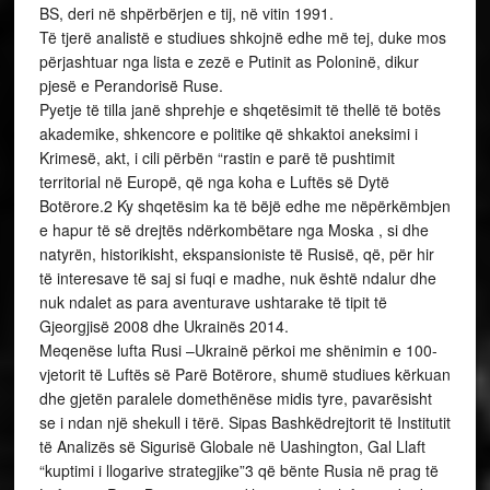
BS, deri në shpërbërjen e tij, në vitin 1991.
Të tjerë analistë e studiues shkojnë edhe më tej, duke mos
përjashtuar nga lista e zezë e Putinit as Poloninë, dikur
pjesë e Perandorisë Ruse.
Pyetje të tilla janë shprehje e shqetësimit të thellë të botës
akademike, shkencore e politike që shkaktoi aneksimi i
Krimesë, akt, i cili përbën “rastin e parë të pushtimit
territorial në Europë, që nga koha e Luftës së Dytë
Botërore.2 Ky shqetësim ka të bëjë edhe me nëpërkëmbjen
e hapur të së drejtës ndërkombëtare nga Moska , si dhe
natyrën, historikisht, ekspansioniste të Rusisë, që, për hir
të interesave të saj si fuqi e madhe, nuk është ndalur dhe
nuk ndalet as para aventurave ushtarake të tipit të
Gjeorgjisë 2008 dhe Ukrainës 2014.
Meqenëse lufta Rusi –Ukrainë përkoi me shënimin e 100-
vjetorit të Luftës së Parë Botërore, shumë studiues kërkuan
dhe gjetën paralele domethënëse midis tyre, pavarësisht
se i ndan një shekull i tërë. Sipas Bashkëdrejtorit të Institutit
të Analizës së Sigurisë Globale në Uashington, Gal Llaft
“kuptimi i llogarive strategjike”3 që bënte Rusia në prag të