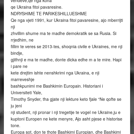
vendeve,qe nga koha
qe Ukraina fitoi pavaresine.
NDRYSHIME TE PARIKESHILLUESHME
Qe nga vjeti 1991, kur Ukraina fitoi pavaresine, ajo mberrijti
nji
zhvillim shume ma te madhe demokratik se sa Rusia. Si
rrjedhim, ne
fillim te veres se 2013-tes, shoqnia civile e Ukraines, me nji
bindje,
gjithnji e ma te madhe, donte dicka edhe m a te mire. Hapi
i pare ne
kete drejtim ishte nenshkrimi nga Ukraina, e nji
marreveshje
bashkpunimi me Bashkimin Europain. Historiani i
Universiteti Yale,
Timothy Snyder, tha gjate nji lekture keto fjale “Ne qofte se
ju jeni
nji student, nji pronar i nji tregetije te vogel ne Ukraine,ju e
kuptoni Europen ne kete menyre, Ajo asht pjese e historise
tone.
Europa sot, don te thote Bashkimi Europian, dhe Bashkimi