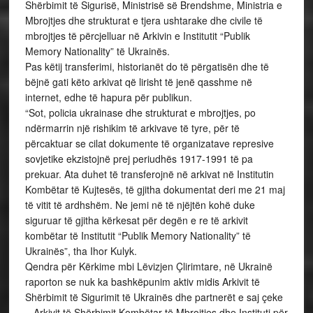
Shërbimit të Sigurisë, Ministrisë së Brendshme, Ministria e
Mbrojtjes dhe strukturat e tjera ushtarake dhe civile të
mbrojtjes të përcjelluar në Arkivin e Institutit “Publik
Memory Nationality” të Ukrainës.
Pas këtij transferimi, historianët do të përgatisën dhe të
bëjnë gati këto arkivat që lirisht të jenë qasshme në
internet, edhe të hapura për publikun.
“Sot, policia ukrainase dhe strukturat e mbrojtjes, po
ndërmarrin një rishikim të arkivave të tyre, për të
përcaktuar se cilat dokumente të organizatave represive
sovjetike ekzistojnë prej periudhës 1917-1991 të pa
prekuar. Ata duhet të transferojnë në arkivat në Institutin
Kombëtar të Kujtesës, të gjitha dokumentat deri me 21 maj
të vitit të ardhshëm. Ne jemi në të njëjtën kohë duke
siguruar të gjitha kërkesat për degën e re të arkivit
kombëtar të Institutit “Publik Memory Nationality” të
Ukrainës”, tha Ihor Kulyk.
Qendra për Kërkime mbi Lëvizjen Çlirimtare, në Ukrainë
raporton se nuk ka bashkëpunim aktiv midis Arkivit të
Shërbimit të Sigurimit të Ukrainës dhe partnerët e saj çeke
– Arkivit të Shërbimit Kombëtar të Mbrojtjes dhe Instituti për