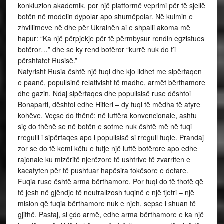
konkluzion akademik, por një platformë veprimi për të sjellë
botën në modelin dypolar apo shumëpolar. Në kulmin e
zhvillimeve në dhe për Ukrainën ai e shpalli akoma më
hapur: “Ka një përpjekje për të përmbysur rendin egzistues
botëror…” dhe se ky rend botëror “kurrë nuk do t’i
përshtatet Rusisë.”
Natyrisht Rusia është një fuqi dhe kjo lidhet me sipërfaqen
e paanë, popullsinë relativisht të madhe, armët bërthamore
dhe gazin. Ndaj sipërfaqes dhe popullsisë ruse dështoi
Bonaparti, dështoi edhe Hitleri – dy fuqi të mëdha të atyre
kohëve. Veçse do thënë: në luftëra konvencionale, ashtu
siç do thënë se në botën e sotme nuk është më në fuqi
rregulli i sipërfaqes apo i popullsisë si rregull fuqie. Prandaj
zor se do të kemi këtu e tutje një luftë botërore apo edhe
rajonale ku mizëritë njerëzore të ushtrive të zvarriten e
kacafyten për të pushtuar hapësira tokësore e detare.
Fuqia ruse është arma bërthamore. Por fuqi do të thotë që
të jesh në gjëndje të neutralizosh fuqinë e një tjetri – një
mision që fuqia bërthamore nuk e njeh, sepse i shuan të
gjithë. Pastaj, si çdo armë, edhe arma bërthamore e ka një