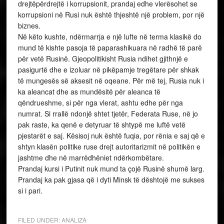
drejtëpërdrejtë i korrupsionit, prandaj edhe vlerësohet se
korrupsioni në Rusi nuk është thjeshtë një problem, por një
biznes.
Në këto kushte, ndërmarrja e një lufte në terma klasikë do
mund të kishte pasoja të paparashikuara në radhë të parë
për vetë Rusinë. Gjeopolitikisht Rusia ndihet gjithnjë e
pasigurtë dhe e izoluar në pikëpamje tregëtare për shkak
të mungesës së aksesit në oqeane. Për më tej, Rusia nuk i
ka aleancat dhe as mundësitë për aleanca të
qëndrueshme, si për nga vlerat, ashtu edhe për nga
numrat. Si rrallë ndonjë shtet tjetër, Federata Ruse, në jo
pak raste, ka qenë e detyruar të shtypë me luftë vetë
pjestarët e saj. Kësisoj nuk është fuqia, por rënia e saj që e
shtyn klasën politike ruse drejt autoritarizmit në politikën e
jashtme dhe në marrëdhëniet ndërkombëtare.
Prandaj kursi i Putinit nuk mund ta çojë Rusinë shumë larg.
Prandaj ka pak gjasa që i dyti Minsk të dështojë me sukses
si i pari.
FILED UNDER:
ANALIZA