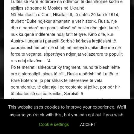
Luftës së Parë Botërore na ndihmon të deshifrojmë kodin e
sjelljes së sotme të Moskës në Ukrainë.
Në Manifestin e Carit, Nikollaj i II, të datës 20 korrik 1914,
thuhet: “Duke ndjekur amanetin e vet historik, Rusia, një
dhe e pandarë me popujt sllavë në besim dhe gjak, kurrë
nuk ka qenë indiferente ndaj fatit të tyre. Këto ditë, kur
Austro-Hungaria i paraqiti Serbisë kërkesa krejtësisht të
papranueshme për një shtet, në mënyrë unike dhe me një
forcë të veçantë, shpërthyen ndjenjat vëllazërore të popullit
rus ndaj sllavëve…”4
Po të merret i shkëputur ky fragment, mund të biesh lehtë
pre e stereotipit, sipas të cilit, Rusia u përfshi në Luftën e
Parë Botërore, jo për shkak të interesave të veta
perandorake, të cilat ajo i perceptonte si jetike, por për hir
të aleates së saj ballkanike, Serbisë. 5
Kjo tezë, natyrisht, mbështetësit e saj kryesorë i ka të
This website uses cookies to improve your experience. We'll
përqëndruar në Moskë dhe në Beograd, por nuk mungojnë
as në Perëndim.6 Midis tyre është edhe ish Sekretari
assume you're ok with this, but you can opt-out if you wish.
Amerikan i Shtetit, Henri Kisingeri, i cili, duke iu referuar
Cookie settings
ACCEPT
lidhjeve ruso-serbe dhe mbrojtjes së Serbisë nga Rusia,
arrin në përfundimin se “Kombet e Europës i lejuan vetes