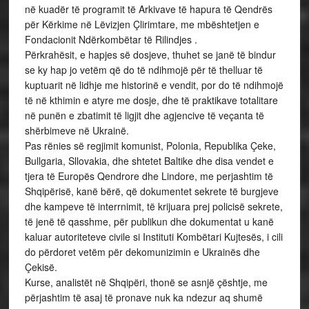
në kuadër të programit të Arkivave të hapura të Qendrës
për Kërkime në Lëvizjen Çlirimtare, me mbështetjen e
Fondacionit Ndërkombëtar të Rilindjes .
Përkrahësit, e hapjes së dosjeve, thuhet se janë të bindur
se ky hap jo vetëm që do të ndihmojë për të thelluar të
kuptuarit në lidhje me historinë e vendit, por do të ndihmojë
të në kthimin e atyre me dosje, dhe të praktikave totalitare
në punën e zbatimit të ligjit dhe agjencive të veçanta të
shërbimeve në Ukrainë.
Pas rënies së regjimit komunist, Polonia, Republika Çeke,
Bullgaria, Sllovakia, dhe shtetet Baltike dhe disa vendet e
tjera të Europës Qendrore dhe Lindore, me perjashtim të
Shqipërisë, kanë bërë, që dokumentet sekrete të burgjeve
dhe kampeve të interrnimit, të krijuara prej policisë sekrete,
të jenë të qasshme, për publikun dhe dokumentat u kanë
kaluar autoriteteve civile si Instituti Kombëtari Kujtesës, i cili
do përdoret vetëm për dekomunizimin e Ukrainës dhe
Çekisë.
Kurse, analistët në Shqipëri, thonë se asnjë çështje, me
përjashtim të asaj të pronave nuk ka ndezur aq shumë