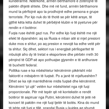
kundërarmë. Ndërkohë, armën bërthamore e zotërojnë të
paktën dhjetë shtete. Dhe më në fund, armën bërthamore
mund ta përftojnë apo ta prodhojnë edhe persona e grupe
terroriste. Por kjo nuk do të thotë se për këtë arsye, të
gjithë këta këta duhet të përbëjnë klubin e të pyeturve për
rendin e ri botëror.
Fuqia ruse është gazi rus. Por edhe kjo fuqi është me një
efekt të dyanshëm: aq sa Rusia e mban atë si mjet presioni
duke mos e shitur, po aq presion e nevojë ka edhe vetë për
ta shitur. Siç dihet, sektori rus i energjisë përllogaritet të
mbulojë afro dy të tretat e eksporteve dhe përbën rreth 30
përqind të GDP-së apo pothuajse gjysmën e të ardhurave
të buxhetit federal.
Politika ruse e ka mbështetur kërcënimin pikërisht mbi
faktorët e mësipërm të fuqisë. Po a janë të mjaftueshëm?
Dihet se ka një marrëdhënie midis fuqisë dhe kërcënimit.
Kërcënimi “pi ujë” vetëm kur mbështetet nga një fuqi
proporcionale. Për më tepër që në kontekstin e rendit
botëror të aspiruar nga Putini, kërcënimi duhet të jetë në
koncert të paktën me një fuqi tjetër të botës. Kina do mund
të ishte një fuqi e tillë, prandaj Rusia u kujdes aq shumë