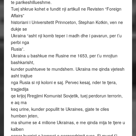
te parikeshillueshme.
Tuej shkrue kohet e fundit nji artikull ne Revisten “Foreign
Affairs”
historiani i Universitetit Prinnceton, Stephan Kotkin, ven ne
dukje se
Ukraina “asht nji komb teper i madh dhe i pavarun, per t’u
perbi nga
Rusia”.
Ukraina u bashkue me Rusine me 1653, per t’u mrojtun
bashkarisht,
kunder pushtueve te mundshem. Ukraina me qinda vjetesh
asht trajtue
nga Rusia si nji koloni e saj. Pervec kesaj, nder te tjera,
tragjedija
qe krijoj Rregjimi Komunist Sovjetik, tuej perdorun terrorin,
e aq ma
keq urine, kunder popullit te Ukraines, gjate te ciles
humben jeten,
ma shume se 4 milione Ukrainas, e me qinda mija te tjere u
kalben
neper burgjet e kampet e perqendrimit ruse. Si mund t’i