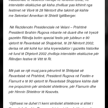
intervistën ekskluzive që kisha zhvilluar pas kthimit nga
festimet në Vlorë të 28 Nëntorit dhe takimit që kishte
me Sekretari Amerikan të Shtetit Igëllberger.
Në Rezidencën Presidenciale në Velani – Prishtinë
Presidenti Ibrahim Rugova mbante në duarë dhe në tryezë
gazetën Rilindja botim special festiv për jubileun e 90
vjetorit të Pavarësisë së Shqipërisë, të 28 Nëntorit 2002,
derisa në atë kohë kur isha kryeredaktor i gazetës historike
në fund të Dhjetorit 2002 zhvilloja intervistën ekskluzive për
Rilindjen festive të Vitit të Ri.
Më pak se një muaj para përurimit të Shtëpisë së
Pavarësisë në Prishtinë, Presidenti Rugova në Festën e
Flamurit e të 90 vjetorit të Pavarësisë Shqiptare kishte dalë
me propozimin për simbolet shtetërore, për Flamurin dhe
për Himnin Shtetëror të Kosovës.
“Gjithsesi ne duhet t’i kemi simbolet shtetërore si shtet i