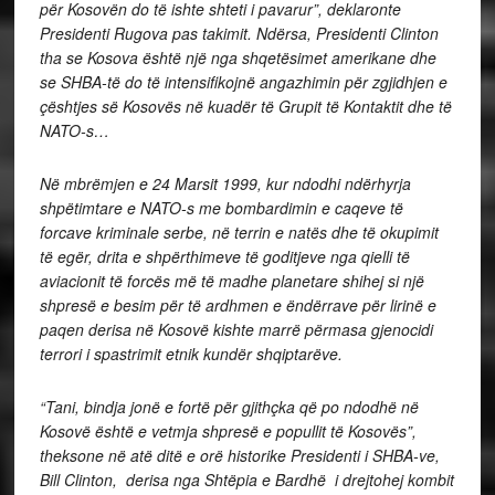
për Kosovën do të ishte shteti i pavarur”, deklaronte
Presidenti Rugova pas takimit. Ndërsa, Presidenti Clinton
tha se Kosova është një nga shqetësimet amerikane dhe
se SHBA-të do të intensifikojnë angazhimin për zgjidhjen e
çështjes së Kosovës në kuadër të Grupit të Kontaktit dhe të
NATO-s…
Në mbrëmjen e 24 Marsit 1999, kur ndodhi ndërhyrja
shpëtimtare e NATO-s me bombardimin e caqeve të
forcave kriminale serbe, në terrin e natës dhe të okupimit
të egër, drita e shpërthimeve të goditjeve nga qielli të
aviacionit të forcës më të madhe planetare shihej si një
shpresë e besim për të ardhmen e ëndërrave për lirinë e
paqen derisa në Kosovë kishte marrë përmasa gjenocidi
terrori i spastrimit etnik kundër shqiptarëve.
“Tani, bindja jonë e fortë për gjithçka që po ndodhë në
Kosovë është e vetmja shpresë e popullit të Kosovës”,
theksone në atë ditë e orë historike Presidenti i SHBA-ve,
Bill Clinton, derisa nga Shtëpia e Bardhë i drejtohej kombit