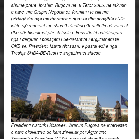
shumë prerë Ibrahim Rugova në 6 Tetor 2005, në takimin
e parë me Grupin Negociator, formimi i të cilit me
përfaqësim nga maxhoranca e opozita dhe shoqëria civile
ishte një moment me shumë rëndësi për unitetin në vend si
dhe për bisedimet për statusin e Kosovës të udhëhequra
nga i dërguari i posaçëm i Sekretarit të Përgjithshëm të
OKB-së, Presidenti Martti Ahtisaari, e pastaj edhe nga
Treshja SHBA-BE-Rusi në angazhimet shtesë.
Presidenti historik i Kosovës, Ibrahim Rugova në intervistën
e parë ekskluzive që kam zhvilluar për Agjencinë
Telegrafike Shqiptare (ATSH) para më shumë se çerek