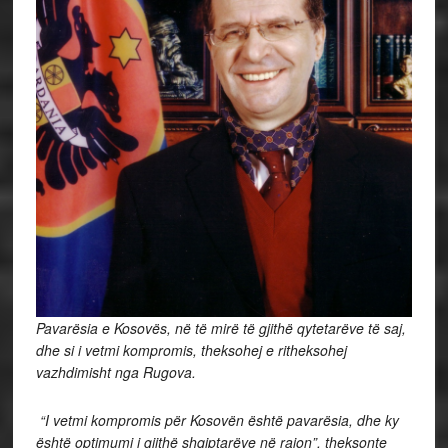
Pavarësia e Kosovës, në të mirë të gjithë qytetarëve të saj,
dhe si i vetmi kompromis, theksohej e ritheksohej
vazhdimisht nga Rugova.
“I vetmi kompromis për Kosovën është pavarësia, dhe ky
është optimumi i gjithë shqiptarëve në rajon”, theksonte