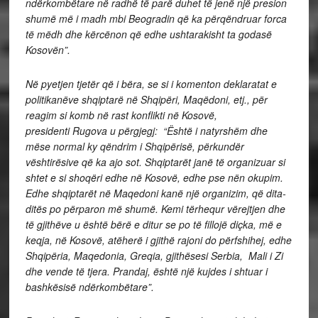
ndërkombëtare në radhë të parë duhet të jenë një presion
shumë më i madh mbi Beogradin që ka përqëndruar forca
të mëdh dhe kërcënon që edhe ushtarakisht ta godasë
Kosovën”.
Në pyetjen tjetër që i bëra, se si i komenton deklaratat e
politikanëve shqiptarë në Shqipëri, Maqëdoni, etj., për
reagim si komb në rast konflikti në Kosovë,
presidenti Rugova u përgjegj: “Është i natyrshëm dhe
mëse normal ky qëndrim i Shqipërisë, përkundër
vështirësive që ka ajo sot. Shqiptarët janë të organizuar si
shtet e si shoqëri edhe në Kosovë, edhe pse nën okupim.
Edhe shqiptarët në Maqedoni kanë një organizim, që dita-
ditës po përparon më shumë. Kemi tërhequr vërejtjen dhe
të gjithëve u është bërë e ditur se po të fillojë diçka, më e
keqja, në Kosovë, atëherë i gjithë rajoni do përfshihej, edhe
Shqipëria, Maqedonia, Greqia, gjithësesi Serbia, Mali i Zi
dhe vende të tjera. Prandaj, është një kujdes i shtuar i
bashkësisë ndërkombëtare”.