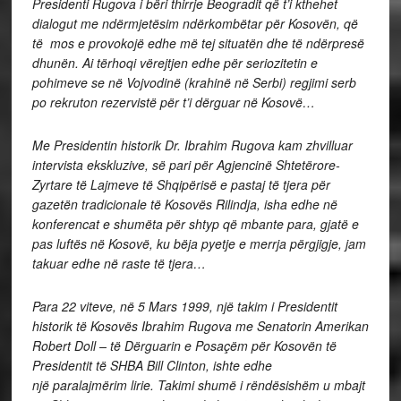
Presidenti Rugova i bëri thirrje Beogradit që t’i kthehet
dialogut me ndërmjetësim ndërkombëtar për Kosovën, që
të mos e provokojë edhe më tej situatën dhe të ndërpresë
dhunën. Ai tërhoqi vërejtjen edhe për seriozitetin e
pohimeve se në Vojvodinë (krahinë në Serbi) regjimi serb
po rekruton rezervistë për t’i dërguar në Kosovë…
Me Presidentin historik Dr. Ibrahim Rugova kam zhvilluar
intervista ekskluzive, së pari për Agjencinë Shtetërore-
Zyrtare të Lajmeve të Shqipërisë e pastaj të tjera për
gazetën tradicionale të Kosovës Rilindja, isha edhe në
konferencat e shumëta për shtyp që mbante para, gjatë e
pas luftës në Kosovë, ku bëja pyetje e merrja përgjigje, jam
takuar edhe në raste të tjera…
Para 22 viteve, në 5 Mars 1999, një takim i Presidentit
historik të Kosovës Ibrahim Rugova me Senatorin Amerikan
Robert Doll – të Dërguarin e Posaçëm për Kosovën të
Presidentit të SHBA Bill Clinton, ishte edhe
një paralajmërim lirie. Takimi shumë i rëndësishëm u mbajt