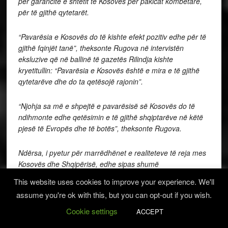
për garancitë e shtetit të Kosovës për pakicat kombëtare,
për të gjithë qytetarët.
“Pavarësia e Kosovës do të kishte efekt pozitiv edhe për të
gjithë fqinjët tanë”, theksonte Rugova në intervistën
eksluzive që në ballinë të gazetës Rilindja kishte
kryetitullin: “Pavarësia e Kosovës është e mira e të gjithë
qytetarëve dhe do ta qetësojë rajonin”.
“Njohja sa më e shpejtë e pavarësisë së Kosovës do të
ndihmonte edhe qetësimin e të gjithë shqiptarëve në këtë
pjesë të Evropës dhe të botës”, theksonte Rugova.
Ndërsa, i pyetur për marrëdhënet e realiteteve të reja mes
Kosovës dhe Shqipërisë, edhe sipas shumë
vlerësimeve, shembull për rajonin dhe se si e shihte të
This website uses cookies to improve your experience. We'll
ardhmen e këtyre dy vendeve, jo vetëm në marrëdhëniet e
assume you're ok with this, but you can opt-out if you wish.
tyre, por edhe në integrimet euroatlantike, Rugova thoshte:
Cookie settings
ACCEPT
“Po, ne gjithsesi do të kemi gjithnjë e më shumë