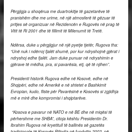
Përgjigja u shoqërua me duartrokitje të gazetarëve të
pranishëm dhe me urime, në një atmosferë të gëzuar të
pritjes së organizuar në Rezidencën e Rugovës në prag të
Vitit të Ri 2001 dhe të fillimit të Milenumit të Tretë.
Ndërsa, duke u përgjigjur në një pyetje tjetër, Rugova tha:
“Unë nuk i ndërroj fjalët shumë, por kur ndryshojnë gjërat i
ndryshoj edhe fjalët. Jam duke punuar në ndryshimin e
gjërave të mëdha, pra, si pavarësia, etj, që të njihen”.
Presidenti historik Rugova edhe në Kosovë, edhe në
Shqipëri, edhe në Amerikë e në shtetet e Bashkimit
Evropian, kudo, fliste për Pavarësinë e Kosovës si zgjidhja
më e mirë dhe kompromisi i shqiptarëve.
“Kosova e pavarur në NATO e në BE dhe në miqësi të
përhershme me SHBA”, citoja kështu Presidentin Dr.
Ibrahim Rugova në kryetitull të ballinës së gazetës
tradicionale të Kosovës Rilindja në fundvitin 2002, në