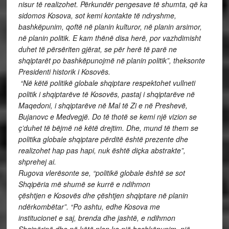
nisur të realizohet. Përkundër pengesave të shumta, që ka
sidomos Kosova, sot kemi kontakte të ndryshme,
bashkëpunim, qoftë në planin kulturor, në planin arsimor,
në planin politik. E kam thënë disa herë, por vazhdimisht
duhet të përsëriten gjërat, se për herë të parë ne
shqiptarët po bashkëpunojmë në planin politik”, theksonte
Presidenti historik i Kosovës.
“Në këtë politikë globale shqiptare respektohet vullneti
politik i shqiptarëve të Kosovës, pastaj i shqiptarëve në
Maqedoni, i shqiptarëve në Mal të Zi e në Preshevë,
Bujanovc e Medvegjë. Do të thotë se kemi një vizion se
ç’duhet të bëjmë në këtë drejtim. Dhe, mund të them se
politika globale shqiptare përditë është prezente dhe
realizohet hap pas hapi, nuk është diçka abstrakte”,
shprehej ai.
Rugova vlerësonte se, “politikë globale është se sot
Shqipëria më shumë se kurrë e ndihmon
çështjen e Kosovës dhe çështjen shqiptare në planin
ndërkombëtar”. “Po ashtu, edhe Kosova me
institucionet e saj, brenda dhe jashtë, e ndihmon