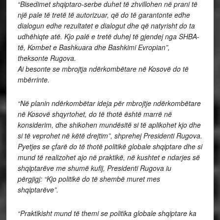
“Bisedimet shqiptaro-serbe duhet të zhvillohen në prani të
një pale të tretë të autorizuar, që do të garantonte edhe
dialogun edhe rezultatet e dialogut dhe që natyrisht do ta
udhëhiqte atë. Kjo palë e tretë duhej të gjendej nga SHBA-
të, Kombet e Bashkuara dhe Bashkimi Evropian”,
theksonte Rugova.
Ai besonte se mbrojtja ndërkombëtare në Kosovë do të
mbërrinte.
“Në planin ndërkombëtar ideja për mbrojtje ndërkombëtare
në Kosovë shqyrtohet, do të thotë është marrë në
konsiderim, dhe shikohen mundësitë si të aplikohet kjo dhe
si të veprohet në këtë drejtim”, shprehej Presidenti Rugova.
Pyetjes se çfarë do të thotë politikë globale shqiptare dhe si
mund të realizohet ajo në praktikë, në kushtet e ndarjes së
shqiptarëve me shumë kufij, Presidenti Rugova iu
përgjigj: “Kjo politikë do të shembë muret mes
shqiptarëve”.
“Praktikisht mund të themi se politika globale shqiptare ka