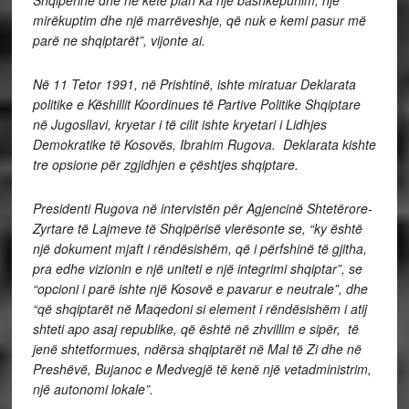
Shqipërinë dhe në këtë plan ka një bashkëpunim, një
mirëkuptim dhe një marrëveshje, që nuk e kemi pasur më
parë ne shqiptarët”, vijonte ai.
Në 11 Tetor 1991, në Prishtinë, ishte miratuar Deklarata
politike e Këshillit Koordinues të Partive Politike Shqiptare
në Jugosllavi, kryetar i të cilit ishte kryetari i Lidhjes
Demokratike të Kosovës, Ibrahim Rugova. Deklarata kishte
tre opsione për zgjidhjen e çështjes shqiptare.
Presidenti Rugova në intervistën për Agjencinë Shtetërore-
Zyrtare të Lajmeve të Shqipërisë vlerësonte se, “ky është
një dokument mjaft i rëndësishëm, që i përfshinë të gjitha,
pra edhe vizionin e një uniteti e një integrimi shqiptar”, se
“opcioni i parë ishte një Kosovë e pavarur e neutrale”, dhe
“që shqiptarët në Maqedoni si element i rëndësishëm i atij
shteti apo asaj republike, që është në zhvillim e sipër, të
jenë shtetformues, ndërsa shqiptarët në Mal të Zi dhe në
Preshëvë, Bujanoc e Medvegjë të kenë një vetadministrim,
një autonomi lokale”.