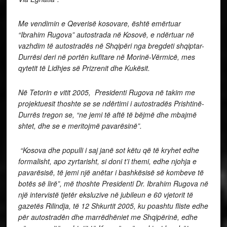
Me vendimin e Qeverisë kosovare, është emërtuar
“Ibrahim Rugova” autostrada në Kosovë, e ndërtuar në
vazhdim të autostradës në Shqipëri nga bregdeti shqiptar-
Durrësi deri në portën kufitare në Morinë-Vërmicë, mes
qytetit të Lidhjes së Prizrenit dhe Kukësit.
Në Tetorin e vitit 2005, Presidenti Rugova në takim me
projektuesit thoshte se se ndërtimi i autostradës Prishtinë-
Durrës tregon se, “ne jemi të aftë të bëjmë dhe mbajmë
shtet, dhe se e meritojmë pavarësinë”.
“Kosova dhe populli i saj janë sot këtu që të kryhet edhe
formalisht, apo zyrtarisht, si doni t’i themi, edhe njohja e
pavarësisë, të jemi një anëtar i bashkësisë së kombeve të
botës së lirë”, më thoshte Presidenti Dr. Ibrahim Rugova në
një intervistë tjetër eksluzive në jubileun e 60 vjetorit të
gazetës Rilindja, të 12 Shkurtit 2005, ku poashtu fliste edhe
për autostradën dhe marrëdhëniet me Shqipërinë, edhe