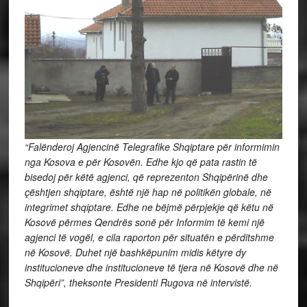
“Falënderoj Agjencinë Telegrafike Shqiptare për informimin
nga Kosova e për Kosovën. Edhe kjo që pata rastin të
bisedoj për këtë agjenci, që reprezenton Shqipërinë dhe
çështjen shqiptare, është një hap në politikën globale, në
integrimet shqiptare. Edhe ne bëjmë përpjekje që këtu në
Kosovë përmes Qendrës sonë për Informim të kemi një
agjenci të vogël, e cila raporton për situatën e përditshme
në Kosovë. Duhet një bashkëpunim midis këtyre dy
institucioneve dhe institucioneve të tjera në Kosovë dhe në
Shqipëri”, theksonte Presidenti Rugova në intervistë.