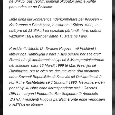
në Shkup, pasi regjimi kriminal okupator serb e kishte
pamundësuar në Prishtinë.
Ishte koha kur konferenca ndërkombëtare për Kosovën –
Konferenca e Rambujesë, e nisur në 6 Shkurt 1999, u
ndërpre në 23 Shkurt pa rezultate përfundimtare, ndërsa
vazhdimi i saj u thirr për datën 15 Mars në Paris.
Presidenti historik, Dr. Ibrahim Rugova, në Prishtinë i
kthyer nga Rambujeja e para nisjes përsëri për atje drejt
Parasit në një konferencë shtypi në 5 Mars paralajmëronte
nënshkrimin para 15 Marsit 1999 të Marrëveshjes së
Rambujesë, për të cilën një ditë më vonë dha miratimin
edhe Kuvendi Republikës së Kosovës së Deklaratës së 2
Korrikut e Kushtetutës së 7 Shtatorit 1990. Në konferencën
për shtyp ku ishte edhe korrespondenti tash i Gazetës
DIELLI – organ i Federatës Pan-Shqiptare të Amerikës
VATRA, Presidenti Rugova paralajmëronte edhe vendosjen
e NATO-s në Kosovë…