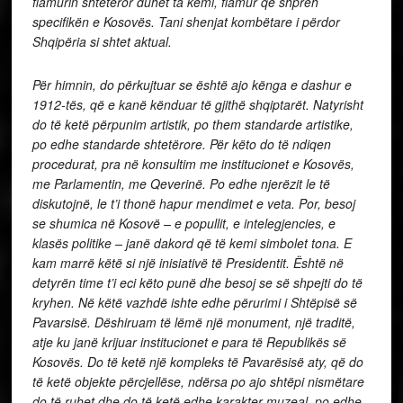
flamurin shtetëror duhet ta kemi, flamur që shpreh
specifikën e Kosovës. Tani shenjat kombëtare i përdor
Shqipëria si shtet aktual.
Për himnin, do përkujtuar se është ajo kënga e dashur e
1912-tës, që e kanë kënduar të gjithë shqiptarët. Natyrisht
do të ketë përpunim artistik, po them standarde artistike,
po edhe standarde shtetërore. Për këto do të ndiqen
procedurat, pra në konsultim me institucionet e Kosovës,
me Parlamentin, me Qeverinë. Po edhe njerëzit le të
diskutojnë, le t’i thonë hapur mendimet e veta. Por, besoj
se shumica në Kosovë – e popullit, e intelegjencies, e
klasës politike – janë dakord që të kemi simbolet tona. E
kam marrë këtë si një inisiativë të Presidentit. Është në
detyrën time t’i eci këto punë dhe besoj se së shpejti do të
kryhen. Në këtë vazhdë ishte edhe përurimi i Shtëpisë së
Pavarsisë. Dëshiruam të lëmë një monument, një traditë,
atje ku janë krijuar institucionet e para të Republikës së
Kosovës. Do të ketë një kompleks të Pavarësisë aty, që do
të ketë objekte përcjellëse, ndërsa po ajo shtëpi nismëtare
do të ruhet dhe do të ketë edhe karakter muzeal, po edhe