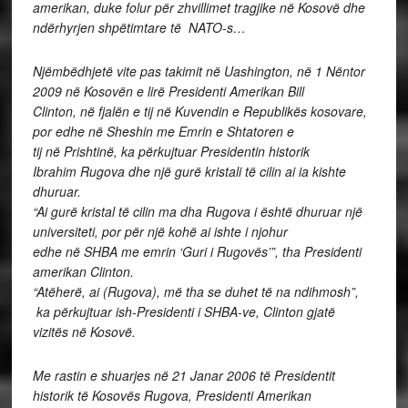
amerikan, duke folur për zhvillimet tragjike në Kosovë dhe
ndërhyrjen shpëtimtare të NATO-s…
Njëmbëdhjetë vite pas takimit në Uashington, në 1 Nëntor
2009 në Kosovën e lirë Presidenti Amerikan Bill
Clinton, në fjalën e tij në Kuvendin e Republikës kosovare,
por edhe në Sheshin me Emrin e Shtatoren e
tij në Prishtinë, ka përkujtuar Presidentin historik
Ibrahim Rugova dhe një gurë kristali të cilin ai ia kishte
dhuruar.
“Ai gurë kristal të cilin ma dha Rugova i është dhuruar një
universiteti, por për një kohë ai ishte i njohur
edhe në SHBA me emrin ‘Guri i Rugovës’”, tha Presidenti
amerikan Clinton.
“Atëherë, ai (Rugova), më tha se duhet të na ndihmosh”,
ka përkujtuar ish-Presidenti i SHBA-ve, Clinton gjatë
vizitës në Kosovë.
Me rastin e shuarjes në 21 Janar 2006 të Presidentit
historik të Kosovës Rugova, Presidenti Amerikan