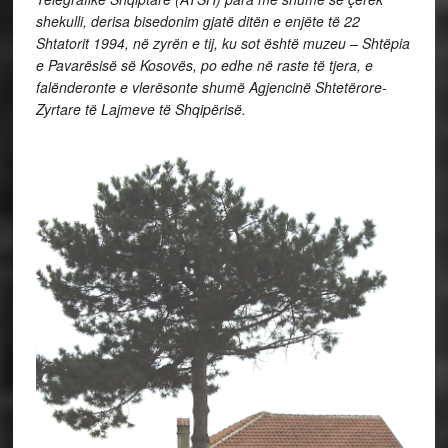
shekulli, derisa bisedonim gjatë ditën e enjëte të 22
Shtatorit 1994, në zyrën e tij, ku sot është muzeu – Shtëpia
e Pavarësisë së Kosovës, po edhe në raste të tjera, e
falënderonte e vlerësonte shumë Agjencinë Shtetërore-
Zyrtare të Lajmeve të Shqipërisë.