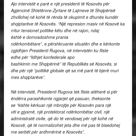
Ajo intervistë e parë e një presidenti të Kosovës për
Agjencinë Shtetërore-Zyrtare të Lajmeve të Shqipërisë
zhvillohej në kohë të rënda të okupimit e dhunës kundër
shqiptarëve të Kosovës. “Një represion masiv në Kosovë ka
rritur tensionet politike këtu dhe në rajon, ndaj
është e domosdoshme prania
ndërkombëtare”, e përshkruante situatën dhe e kërkonte
zgjidhjen Presidenti Rugova, në intervistën ku fliste
edhe për “lidhjet konfederale apo
bashkimin me Shqipërinë” të Republikës së Kosovës, si
dhe për një “politikë globale që sa më parë të bjerë muri
mes shqiptarëve”.
Në intervistë, Presidenti Rugova tek fliste atëherë si për
ëndërra parashikonte ngjarjet që pasuan, theksonte
se “kishte kërkuar një mbrojtje për Kosovën para një
viti e gjysmë, një protektorat ndërkombëtar civil, një
administratë civile, që do të vendosej për një kohë në
Kosovë, që të normalizohet jeta dhe më pas të bisedohej
me serbët për ardhmërinë e Kosovës”.