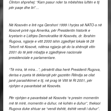
Clinton shprehej: “Kam pasur nder ta mbështes luftën e tij
për paqe dhe liri”…
Në Kosovën e lirë nga Qershori 1999 i hyrjes së NATO-s në
Kosovë prirë nga Amerika, për Presidentin historik e
kryetarin e Lidhjes Demokratike të Kosovës, dr. Ibrahim
Rugova, ngjarje e vitit 2000 ishin zgjedhjet lokale të 28
Tetorit në Kosovë, ndërsa ngjarja që do ta shënojë vitin
2001 do të jetë mbajtja e zgjedhjeve nacionale
presidenciale e parlamentare.
“Të mira, të mira…”, përsëriti disa herë Presidenti Rugova,
derisa e pyeta të deklarojë për gazetën Rilindja se cilat
janë parashikimet e tij, në prag të Vitit të Ri 2001, për
njohjen e pavarësisë së Kosovës.
Për njohjen e pavarësisë së Kosovës “e presim momentin
më të mirë, momentin e duhur, në kohën e duhur”, theksoi
Rugova duke shtuar se “vendi është, është vendi i duhur”.