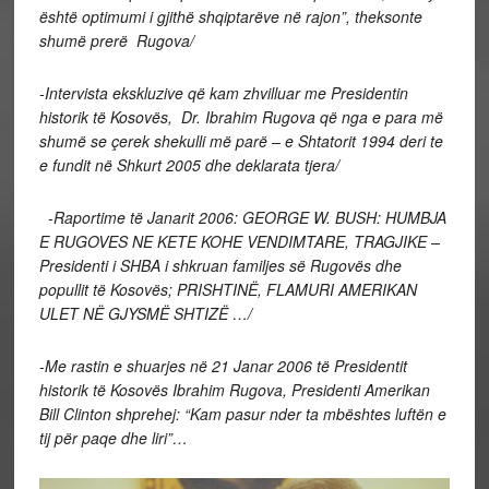
është optimumi i gjithë shqiptarëve në rajon”, theksonte
shumë prerë Rugova/
-Intervista ekskluzive që kam zhvilluar me Presidentin
historik të Kosovës, Dr. Ibrahim Rugova që nga e para më
shumë se çerek shekulli më parë – e Shtatorit 1994 deri te
e fundit në Shkurt 2005 dhe deklarata tjera/
-Raportime të Janarit 2006: GEORGE W. BUSH: HUMBJA
E RUGOVES NE KETE KOHE VENDIMTARE, TRAGJIKE –
Presidenti i SHBA i shkruan familjes së Rugovës dhe
popullit të Kosovës; PRISHTINË, FLAMURI AMERIKAN
ULET NË GJYSMË SHTIZË …/
-Me rastin e shuarjes në 21 Janar 2006 të Presidentit
historik të Kosovës Ibrahim Rugova, Presidenti Amerikan
Bill Clinton shprehej: “Kam pasur nder ta mbështes luftën e
tij për paqe dhe liri”…