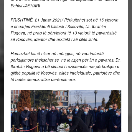
Behlul JASHARI
PRISHTINË, 21 Janar 2021/ Përkujtohet sot në 15 vjetorin
e shuarjes Presidenti historik i Kosovës, Dr. Ibrahim
Rugova, në prag të përvjetorit të 13 vjetorit të pavarësisë
së Kosovës, ideator dhe arkitekt i së cilës ishte.
Homazhet kanë nisur në mëngjes, në veprimtaritë
përkujtimore theksohet se në lëvizjen për liri e pavarësi Dr.
Ibrahim Rugova u bë simbol i rezistencës me përkrahjen e
gjithë popullit të Kosovës, elitës intelektuale, patriotëve dhe
të botës demokratike perëndimore.