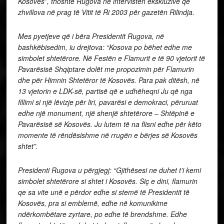
Kosovës”, thoshte Rugova në intervistën ekskluzive që
zhvillova në prag të Vitit të Ri 2003 për gazetën Rilindja.
Mes pyetjeve që i bëra Presidentit Rugova, në
bashkëbisedim, iu drejtova: “Kosova po bëhet edhe me
simbolet shtetërore. Në Festën e Flamurit e të 90 vjetorit të
Pavarësisë Shqiptare dolët me propozimin për Flamurin
dhe për Himnin Shtetëror të Kosovës. Para pak ditësh, në
13 vjetorin e LDK-së, partisë që e udhëheqni Ju që nga
fillimi si një lëvizje për liri, pavarësi e demokraci, përuruat
edhe një monument, një shenjë shtetërore – Shtëpinë e
Pavarësisë së Kosovës. Ju lutem të na flisni edhe për këto
momente të rëndësishme në rrugën e bërjes së Kosovës
shtet”.
Presidenti Rugova u përgjegj: “Gjithësesi ne duhet t’i kemi
simbolet shtetërore si shtet i Kosovës. Siç e dini, flamurin
qe sa vite unë e përdor edhe si stemë të Presidentit të
Kosovës, pra si emblemë, edhe në komunikime
ndërkombëtare zyrtare, po edhe të brendshme. Edhe