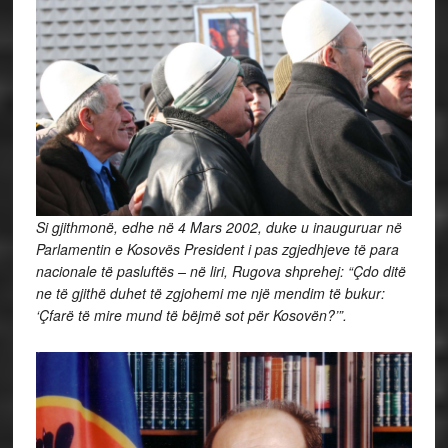
Si gjithmonë, edhe në 4 Mars 2002, duke u inauguruar në
Parlamentin e Kosovës President i pas zgjedhjeve të para
nacionale të pasluftës – në liri, Rugova shprehej: “Çdo ditë
ne të gjithë duhet të zgjohemi me një mendim të bukur:
‘Çfarë të mire mund të bëjmë sot për Kosovën?’”.