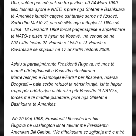
Dhe, vetëm pas më pak se tre javësh, në 24 Mars 1999
filloi fushata ajrore e NATO-s prirë nga Shtetet e Bashkuara
të Amerikës kundër caqeve ushtarake serbe në Kosovë,
Serbi dhe Mal të Zi, pas së cilës nga mëngjesi i Ditës së
Lirisë -12 Qershorit 1999 forcat paqeruajtëse e shpëtimtare
të NATO-s nisën të hynin në Kosovë, në vendin që në
2021-tën feston 22 vjetorin e Lirisë e 13 vjetorin e
Pavarësisë së shpallur në 17 Shkurtin historik 2008.
Ashtu si paralajmëronte Presidenti Rugova, në mes të
marsit përfaqësuesit e Kosovës nënshkruan
Marrëveshjen e Rambujesë/Parisit për Kosovën, ndërsa
Beogradi – pala serbe refuzoi ta nënshkruajë. Ishte hapur
rruga për ndërhyrjen ushtarake për Kosovën të NATO-s,
forcës më të madhe planetare, prirë nga Shtetet e
Bashkuara të Amerikës.
Në 29 Maj 1998, Presidenti i Kosovës Ibrahim
Rugova në Uashington ishte takuar me Presidentin
Amerikan Bill Clinton. “Ne ritheksuam se zgjidhja më e mirë