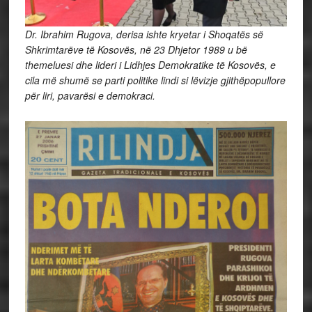
Dr. Ibrahim Rugova, derisa ishte kryetar i Shoqatës së
Shkrimtarëve të Kosovës, në 23 Dhjetor 1989 u bë
themeluesi dhe lideri i Lidhjes Demokratike të Kosovës, e
cila më shumë se parti politike lindi si lëvizje gjithëpopullore
për liri, pavarësi e demokraci.