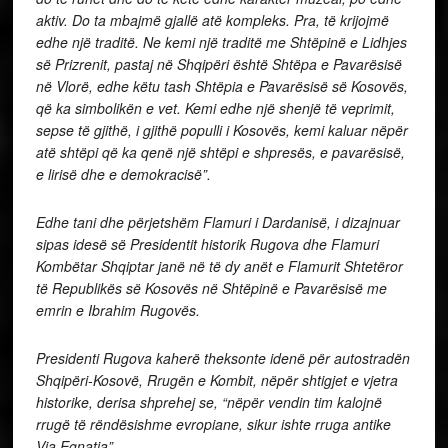
aktiv. Do ta mbajmë gjallë atë kompleks. Pra, të krijojmë
edhe një traditë. Ne kemi një traditë me Shtëpinë e Lidhjes
së Prizrenit, pastaj në Shqipëri është Shtëpa e Pavarësisë
në Vlorë, edhe këtu tash Shtëpia e Pavarësisë së Kosovës,
që ka simbolikën e vet. Kemi edhe një shenjë të veprimit,
sepse të gjithë, i gjithë populli i Kosovës, kemi kaluar nëpër
atë shtëpi që ka qenë një shtëpi e shpresës, e pavarësisë,
e lirisë dhe e demokracisë”.
Edhe tani dhe përjetshëm Flamuri i Dardanisë, i dizajnuar
sipas idesë së Presidentit historik Rugova dhe Flamuri
Kombëtar Shqiptar janë në të dy anët e Flamurit Shtetëror
të Republikës së Kosovës në Shtëpinë e Pavarësisë me
emrin e Ibrahim Rugovës.
Presidenti Rugova kaherë theksonte idenë për autostradën
Shqipëri-Kosovë, Rrugën e Kombit, nëpër shtigjet e vjetra
historike, derisa shprehej se, “nëpër vendin tim kalojnë
rrugë të rëndësishme evropiane, sikur ishte rruga antike
Via Egnatia”.