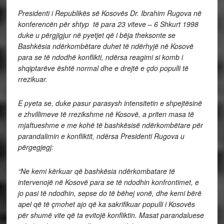
Presidenti i Republikës së Kosovës Dr. Ibrahim Rugova në
konferencën për shtyp të para 23 viteve – 6 Shkurt 1998
duke u përgjigjur në pyetjet që i bëja theksonte se
Bashkësia ndërkombëtare duhet të ndërhyjë në Kosovë
para se të ndodhë konflikti, ndërsa reagimi si komb i
shqiptarëve është normal dhe e drejtë e çdo populli të
rrezikuar.
E pyeta se, duke pasur parasysh intensitetin e shpejtësinë
e zhvillimeve të rrezikshme në Kosovë, a priten masa të
mjaftueshme e me kohë të bashkësisë ndërkombëtare për
parandalimin e konfliktit, ndërsa Presidenti Rugova u
përgegjegj:
“Ne kemi kërkuar që bashkësia ndërkombatare të
intervenojë në Kosovë para se të ndodhin konfrontimet, e
jo pasi të ndodhin, sepse do të bëhej vonë, dhe kemi bërë
apel që të çmohet ajo që ka sakrifikuar populli i Kosovës
për shumë vite që ta evitojë konfliktin. Masat parandaluese