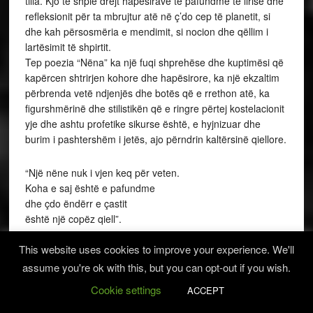
tilla. Kjo të shpie drejt hapësirave të pafundme të lirisë dhe
refleksionit për ta mbrujtur atë në ç’do cep të planetit, si
dhe kah përsosmëria e mendimit, si nocion dhe qëllim i
lartësimit të shpirtit.
Tep poezia “Nëna” ka një fuqi shprehëse dhe kuptimësi që
kapërcen shtrirjen kohore dhe hapësirore, ka një ekzaltim
përbrenda vetë ndjenjës dhe botës që e rrethon atë, ka
figurshmërinë dhe stilistikën që e ringre përtej kostelacionit
yje dhe ashtu profetike sikurse është, e hyjnizuar dhe
burim i pashtershëm i jetës, ajo përndrin kaltërsinë qiellore.
“Një nëne nuk i vjen keq për veten.
Koha e saj është e pafundme
dhe çdo ëndërr e çastit
është një copëz qiell”.
This website uses cookies to improve your experience. We'll
Tek poezia “Zërat” shpaloset konfiguracioni filozofik, si
assume you're ok with this, but you can opt-out if you wish.
dualizëm i konceptualitetit që përkon me zërin si
ndërgjegje, arsye (Këto zëra na gjejnë/pa qenë në
Cookie settings
ACCEPT
pritje./Ata janë jehona/të kujtesës,/gjak i mendimeve) dhe