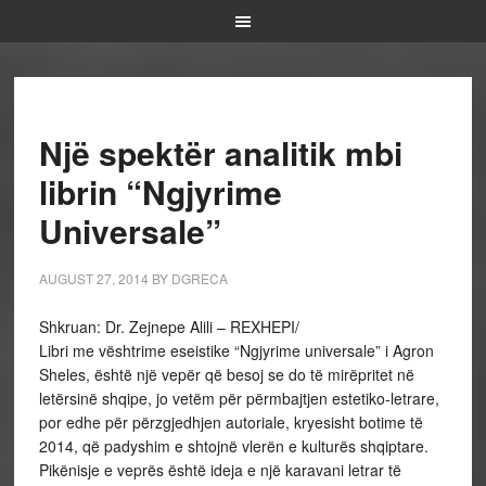
Një spektër analitik mbi
librin “Ngjyrime
Universale”
AUGUST 27, 2014
BY
DGRECA
Shkruan: Dr. Zejnepe Alili – REXHEPI/
Libri me vështrime eseistike “Ngjyrime universale” i Agron
Sheles, është një vepër që besoj se do të mirëpritet në
letërsinë shqipe, jo vetëm për përmbajtjen estetiko-letrare,
por edhe për përzgjedhjen autoriale, kryesisht botime të
2014, që padyshim e shtojnë vlerën e kulturës shqiptare.
Pikënisje e veprës është ideja e një karavani letrar të