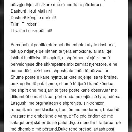
përzgjedhje stilistikore dhe simbolika e përdorur).
Dashuri! Heu! Mall i ri!
Dashuri! këng’ e durimit!
Ti liri! Ti robëri!
Ti valim i shkrepëtimit!
Percepetimi poetik referohet dhe mbetet aty te dashuria,
tek ajo ndjenjë që rikthen të tjera emocione, ai mall që
fshihet thellësive të shpirtit, e shpërthen si një klithmë
përvëlonjëse dhe shkrepëtinë mbi zemrat njerëzore, e në
pamundësi rezistuese shpesh ata i bën të përvuajtur.
Shumë poetë e kanë hyjnizuar këtë ndjenjë, sa të brishtë,
po kaq dhe të pafajshme, shumë të tjerë i kanë kënduar
me shpirt dhe me zjarr, të tjerë poetë kanë observuar me
ditirambët e martirizuar përbrenda ndjenjës së tyre, ndërsa
Lasgushi me orgjinalitetin e shprehjes, sinkronizon
romantizmin me klasiken, traditën me modernen, bukurinë
vrastare me ëmbëlsinë e vargut: “Po çdo ëndërr që më
shfaqet prej skëterrës së pafund/çdo mendim i llaftaruar që
më dhemb e më përtund,Duke rënë prej së lartash posi