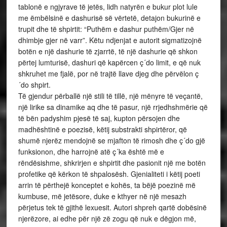
tablonë e ngjyrave të jetës, lidh natyrën e bukur plot lule
me ëmbëlsinë e dashurisë së vërtetë, detajon bukurinë e
trupit dhe të shpirtit: “Puthëm e dashur puthëm/Gjer në
dhimbje gjer në varr”. Këtu ndjenjat e autorit sigmatizojnë
botën e një dashurie të zjarrtë, të një dashurie që shkon
përtej lumturisë, dashuri që kapërcen ç´do limit, e që nuk
shkruhet me fjalë, por në trajtë llave djeg dhe përvëlon ç
´do shpirt.
Të gjendur përballë një stili të tillë, një mënyre të veçantë,
një lirike sa dinamike aq dhe të pasur, një rrjedhshmërie që
të bën padyshim pjesë të saj, kupton përsojen dhe
madhështinë e poezisë, këtij substrakti shpirtëror, që
shumë njerëz mendojnë se mjafton të rimosh dhe ç´do gjë
funksionon, dhe harrojnë atë ç´ka është më e
rëndësishme, shkrirjen e shpirtit dhe pasionit një me botën
profetike që kërkon të shpalosësh. Gjenialiteti i këtij poeti
arrin të përthejë konceptet e kohës, ta bëjë poezinë më
kumbuse, më jetësore, duke e kthyer në një mesazh
përjetus tek të gjithë lexuesit. Autori shpreh qartë dobësinë
njerëzore, ai edhe për një zë zogu që nuk e dëgjon më,