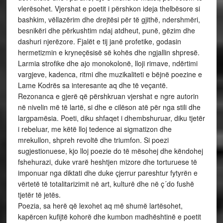
vlerësohet. Vjershat e poetit i përshkon ideja thelbësore si
bashkim, vëllazërim dhe drejtësi për të gjithë, ndershmëri,
besnikëri dhe përkushtim ndaj atdheut, punë, gëzim dhe
dashuri njerëzore. Fjalët e tij janë profetike, godasin
hermetizmin e kryneçësisë së kohës dhe ngjallin shpresë.
Larmia strofike dhe ajo monokolonë, lloji rimave, ndërtimi
vargjeve, kadenca, ritmi dhe muzikaliteti e bëjnë poezine e
Lame Kodrës sa interesante aq dhe të veçantë.
Rezonanca e gjerë që përshkruan vjershat e ngre autorin
në nivelin më të lartë, si dhe e cilëson atë për nga stili dhe
largpamësia. Poeti, diku shfaqet i dhembshuruar, diku tjetër
i rebeluar, me këtë lloj tedence ai sigmatizon dhe
mrekullon, shpreh revoltë dhe triumfon. Si poezi
sugjestionuese, kjo lloj poezie do të mësohej dhe këndohej
fshehurazi, duke vrarë heshtjen mizore dhe torturuese të
imponuar nga diktati dhe duke çjerrur pareshtur fytyrën e
vërtetë të totalitarizimit në art, kulturë dhe në ç´do fushë
tjetër të jetës.
Poezia, sa herë që lexohet aq më shumë lartësohet,
kapërcen kufijtë kohorë dhe kumbon madhështinë e poetit