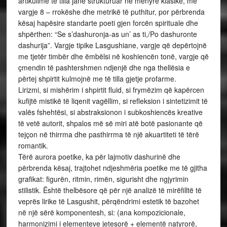
artikulime të tilla janë strukturuar në mënyrë klasike, me
vargje 8 – rrokëshe dhe metrikë të puthitur, por përbrenda
kësaj hapësire standarte poeti gjen forcën spirituale dhe
shpërthen: “Se s’dashuronja-as un’ as ti,/Po dashuronte
dashurija”. Vargje tipike Lasgushiane, vargje që depërtojnë
me tjetër timbër dhe ëmbëlsi në koshiencën tonë, vargje që
çmendin të pashtershmen ndjenjë dhe nga thellësia e
përtej shpirtit kulmojnë me të tilla gjetje profarme.
Lirizmi, si mishërim i shpirtit fluid, si frymëzim që kapërcen
kufijtë mistikë të liqenit vagëllim, si refleksion i sintetizimit të
valës fshehtësi, si abstraksionon i subkoshiencës kreative
të vetë autorit, shpalos më së miri atë botë pasionante që
tejçon në thirrma dhe pasthirrma të një akuartiteti të tërë
romantik.
Tërë aurora poetike, ka për lajmotiv dashurinë dhe
përbrenda kësaj, trajtohet ndjeshmëria poetike me të gjitha
grafikat: figurën, ritmin, rimën, sigurisht dhe ngjyrimin
stilistik. Është thelbësore që për një analizë të mirëfilltë të
veprës lirike të Lasgushit, përqëndrimi estetik të bazohet
në një sërë komponentesh, si: (ana kompozicionale,
harmonizimi i elementeve jetesorë + elementë natyrorë,