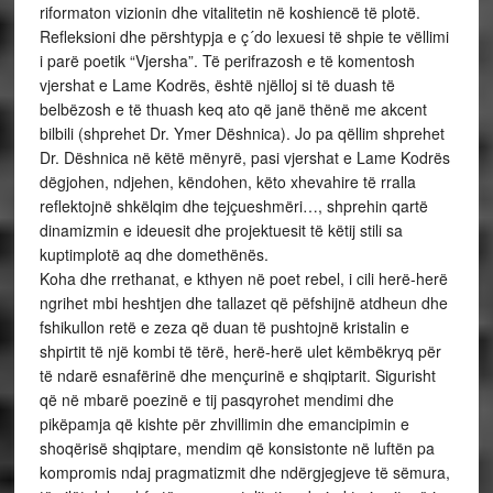
riformaton vizionin dhe vitalitetin në koshiencë të plotë.
Refleksioni dhe përshtypja e ç´do lexuesi të shpie te vëllimi
i parë poetik “Vjersha”. Të perifrazosh e të komentosh
vjershat e Lame Kodrës, është njëlloj si të duash të
belbëzosh e të thuash keq ato që janë thënë me akcent
bilbili (shprehet Dr. Ymer Dëshnica). Jo pa qëllim shprehet
Dr. Dëshnica në këtë mënyrë, pasi vjershat e Lame Kodrës
dëgjohen, ndjehen, këndohen, këto xhevahire të rralla
reflektojnë shkëlqim dhe tejçueshmëri…, shprehin qartë
dinamizmin e ideuesit dhe projektuesit të këtij stili sa
kuptimplotë aq dhe domethënës.
Koha dhe rrethanat, e kthyen në poet rebel, i cili herë-herë
ngrihet mbi heshtjen dhe tallazet që pëfshijnë atdheun dhe
fshikullon retë e zeza që duan të pushtojnë kristalin e
shpirtit të një kombi të tërë, herë-herë ulet këmbëkryq për
të ndarë esnafërinë dhe mençurinë e shqiptarit. Sigurisht
që në mbarë poezinë e tij pasqyrohet mendimi dhe
pikëpamja që kishte për zhvillimin dhe emancipimin e
shoqërisë shqiptare, mendim që konsistonte në luftën pa
kompromis ndaj pragmatizmit dhe ndërgjegjeve të sëmura,