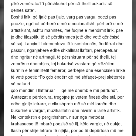
pikë zemërate/T’i përshkohet për-së-thelli bukuris’ së
qenies sate”.
Boshti lirik, që fjalë pas fjale, varg pas vargu, poezi pas
poezie, ngrihet përherë e më emocionalisht, përherë e më
artistikisht, ashtu mahnitës, me fuqinë e mendimit lirik, pse
jo dhe filozofik, të së përditshmes jetë dhe vetë qënësisë
së saj. Lançimi i elementeve të inkoshiencës, ëndërrat dhe
pasioni, nganjëherë edhe shkallinat llaftari, percepetuar
dhe ngritur në artmagji, të përshkruara për së thelli, tej
zemrës e dhembjes, tej bukurisë vrastare që rrëzëllen
kurmin e feminilitetit femëror, përbëjnë dhe esencialen lirikë
të vetë poetit: “Po çdo ëndërr që më shfaqet–prej skëterrës
së pafund
çdo mendim i llaftaruar — që më dhemb e më përtund”.
Antitezat e përdorura, tregojnë jo vetëm finesë dhe stil, por
edhe gjetje letrare, e cila shpreh më së miri forcën dhe
bukurinë e vargut, muzikalitetin dhe nivelin e lartë artistik.
Në kontekstin e përgjithshëm, nisur nga metodat
krahasuese të mbarë poezisë së tij, këto vargje, në dukje,
flasin për shije letrare të njëjta, por po të depërtosh më me