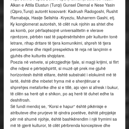
Alkan e Attila Elustun (Turqi) Gunsel Diemal e Nese Yasin
(Qipro,Turqi) autorët kosovarë: Kadrush Radogoshi, Rushit
Ramabaja, Hasije Selishta -Kryeziu, Muharrem Gashi, etj.
Ky konglomerat autorësh, të cilët nuk njohin as shtet dhe
as komb, por përfaqësojnë universalitetin e vlerave
njerëzore, përbën rast të papërsëritshëm për kulturën tonë
letrare, rihap dritare të tjera komunikimi, shpreh të tjera
percepetime dhe risjell prespektiva të reja në lançimin e
gjuhës dhe kulturës shqiptare.
Poezia në vetvete, si përzgjedhje fjale, si magji krijimi, si flirt
dhe ndjesi e përtejshpirtit, si muzë që prek me gjuhë
horizontesh është elitare, është substrakt i elokuimit më të
lartë, është dhe mbetet fryma më e shenjtëruar e
shprehjes metaforike dhe si e tillë, ajo vjen si afresk i bukur,
të cilën sa herë që e shikon, po aq herë të duhet edhe ta
deshifrosh.
Së fundi mendoj se, “Korsi e hapur“ është pikënisje e
atributeve dhe prurjeve të qindra poetëve, është përpjekje
për më shumë njohje, është bashkërendim i një frymimi sa
më të gjerë kulturor, të cilët përbrenda koncepteve dhe