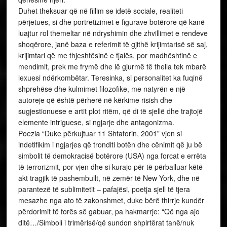
Duhet theksuar që në fillim se idetë sociale, realiteti
përjetues, si dhe portretizimet e figurave botërore që kanë
luajtur rol themeltar në ndryshimin dhe zhvillimet e rendeve
shoqërore, janë baza e referimit të gjithë krijimtarisë së saj,
krijimtari që me thjeshtësinë e fjalës, por madhështinë e
mendimit, prek me frymë dhe lë gjurmë të thella tek mbarë
lexuesi ndërkombëtar. Teresinka, si personalitet ka fuqinë
shprehëse dhe kulmimet filozofike, me natyrën e një
autoreje që është përherë në kërkime risish dhe
sugjestionuese e artit plot ritëm, që di të sjellë dhe trajtojë
elemente intriguese, si ngjarje dhe antagonizma.
Poezia “Duke përkujtuar 11 Shtatorin, 2001” vjen si
indetifikim i ngjarjes që tronditi botën dhe cënimit që ju bë
simbolit të demokracisë botërore (USA) nga forcat e errëta
të terrorizmit, por vjen dhe si kurajo për të përballuar këtë
akt tragjik të pashembullt, në zemër të New York, dhe në
parantezë të sublimitetit – pafajësi, poetja sjell të tjera
mesazhe nga ato të zakonshmet, duke bërë thirrje kundër
përdorimit të forës së gabuar, pa hakmarrje: “Që nga ajo
ditë…/Simboli i trimërisë/që sundon shpirtërat tanë/nuk