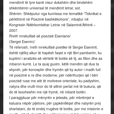
mendimit të tyre kanë nisur dukshëm dhe bindshëm
shkëmbimin universal të mendimit letrar, sot.
Shënim: Shkëputur nga kumtesa me tematikë “Teknikat e
përkthimit në Poezinë bashkëkohore”, mbajtur në
Kongresin Ndërkombëtar Letrar në Salaminë/Athinë –
2007.
Rreth mrekullisë së poezisë Eseniane/
(Sergei Esenin)/
Të referosh, rreth mrekullisë poetike të Sergei Eseninit,
është njëlloj sikur të hapësh faqet e një libri pambarim, ku
kuptimi i analizës së vërtetë të botës së tij, as fillon dhe as
mbaron kurrë. Le ta quaj guxim, këtë mendim që dua ta
shpreh, për konceptin dhe frymën që ky autor i madh futi
në poezinë e re dhe moderne, për ndërthurjen që i bëri
poezisë ruse me atë të motiveve orientale, ku padyshim,
natyra dhe vrulli rinor do të sillnin perlat më të bukura, që
do të lexoheshin me një frymë, në mbarë botën.
I paragjykuar për mënyrën e jetesës, për mbrëmjet e
kaluara nëpër pijetore, për çapkënllëqet dhe natyrën prej
sharlatani, do të endej rrugëve të botës, por me misionin e