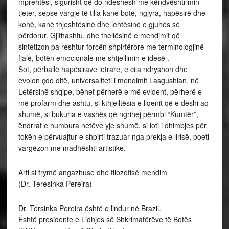
mprehtësi, sigurisht që do ndeshesh me këndvështrimin
tjeter, sepse vargje të tilla kanë botë, ngjyra, hapësirë dhe
kohë, kanë thjeshtësinë dhe lehtësinë e gjuhës së
përdorur. Gjithashtu, dhe thellësinë e mendimit që
sintetizon pa reshtur forcën shpirtërore me terminologjinë
fjalë, botën emocionale me shtjellimin e idesë .
Sot, përballë hapësirave letrare, e cila ndryshon dhe
evolon çdo ditë, universaliteti i mendimit Lasgushian, në
Letërsinë shqipe, bëhet përherë e më evident, përherë e
më profarm dhe ashtu, si kthjelltësia e liqenit që e deshi aq
shumë, si bukuria e vashës që ngrihej përmbi “Kumtër”,
ëndrrat e humbura netëve yje shumë, si loti i dhimbjes për
tokën e përvuajtur e shpirti trazuar nga prekja e lirisë, poeti
vargëzon me madhështi artistike.
Arti si frymë angazhuse dhe filozofisë mendim
(Dr. Teresinka Pereira)
Dr. Tersinka Pereira është e lindur në Brazil.
Është presidente e Lidhjes së Shkrimatërëve të Botës