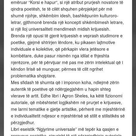
emëruar “Korsi e hapur“, si një atribut prurjesh novatore të
qindra poetësh, te të cilët shquhen përpjekjet për më
shumë njohje, shkëmbim idesh, bashkëpunim kulturoro-
letrar, gjithmonë brenda një koncepti shkëmbimesh letrare,
si një lloj universaliteti mendimesh midish krijuesish.
Brenda një opusi të gjerë krijuesish e veprash studimore e
poetike, gjejmë shtrirjen lëndore, ku pikasen lajtmotive
individuale e kolektive, që përkapin vlera jetësore e
kombëtare, duke pasur nismën nga idilat e thjeshta
njerëzore, për të përvijuar më pas me zërin intelektual që i
këndon lirisë së munguar, përmes të cilit ngrihet
problematika shqiptare.
Mes sfidash të shumta që i imponon koha, ndiejmë zërin
autentik të poetëve që ndërgjegjshëm u hapin shteg
vlerave të artit. Edhe libri i Agron Sheles, ka këtë fizionomi
autoriale, që mbështetet logjikshëm në prurjet e krijuesve,
me larmi tematike e gjetje artistike, përherë me mjeshtërinë
e individualitetit ndjesor e mjeshtërisë së stilit e stilistikës së
përzgjedhur.
Libri eseistik “Ngjyrime universale” më tepër ka qasjen e
sprovave eseistike, sigurisht të një përzgjedhjeje autoriale