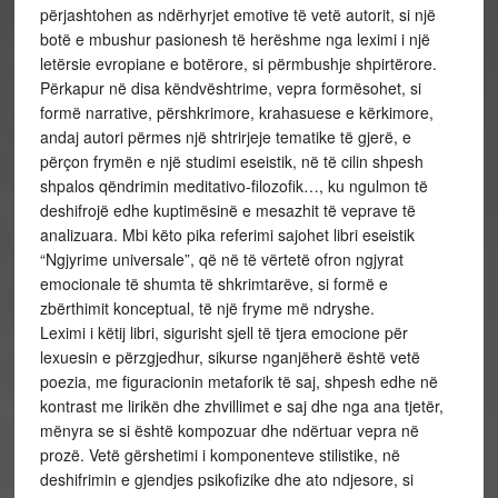
përjashtohen as ndërhyrjet emotive të vetë autorit, si një
botë e mbushur pasionesh të herëshme nga leximi i një
letërsie evropiane e botërore, si përmbushje shpirtërore.
Përkapur në disa këndvështrime, vepra formësohet, si
formë narrative, përshkrimore, krahasuese e kërkimore,
andaj autori përmes një shtrirjeje tematike të gjerë, e
përçon frymën e një studimi eseistik, në të cilin shpesh
shpalos qëndrimin meditativo-filozofik…, ku ngulmon të
deshifrojë edhe kuptimësinë e mesazhit të veprave të
analizuara. Mbi këto pika referimi sajohet libri eseistik
“Ngjyrime universale”, që në të vërtetë ofron ngjyrat
emocionale të shumta të shkrimtarëve, si formë e
zbërthimit konceptual, të një fryme më ndryshe.
Leximi i këtij libri, sigurisht sjell të tjera emocione për
lexuesin e përzgjedhur, sikurse nganjëherë është vetë
poezia, me figuracionin metaforik të saj, shpesh edhe në
kontrast me lirikën dhe zhvillimet e saj dhe nga ana tjetër,
mënyra se si është kompozuar dhe ndërtuar vepra në
prozë. Vetë gërshetimi i komponenteve stilistike, në
deshifrimin e gjendjes psikofizike dhe ato ndjesore, si