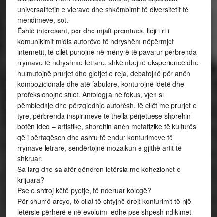
universalitetin e vlerave dhe shkëmbimit të diversitetit të
mendimeve, sot.
Është interesant, por dhe mjaft premtues, lloji i ri i
komunikimit midis autorëve të ndryshëm nëpërmjet
internetit, të cilët punojnë në mënyrë të pavarur përbrenda
rrymave të ndryshme letrare, shkëmbejnë eksperiencë dhe
hulmutojnë prurjet dhe gjetjet e reja, debatojnë për anën
kompozicionale dhe atë fabulore, konturojnë idetë dhe
profeksionojnë stilet. Antologjia në fokus, vjen si
pëmbledhje dhe përzgjedhje autorësh, të cilët me prurjet e
tyre, përbrenda inspirimeve të thella përjetuese shprehin
botën ideo – artistike, shprehin anën metafizike të kulturës
që i përfaqëson dhe ashtu të endur konturimeve të
rrymave letrare, sendërtojnë mozaikun e gjithë artit të
shkruar.
Sa larg dhe sa afër qëndron letërsia me kohezionet e
krijuara?
Pse e shtroj këtë pyetje, të nderuar kolegë?
Për shumë arsye, të cilat të shtyjnë drejt konturimit të një
letërsie përherë e në evoluim, edhe pse shpesh ndikimet