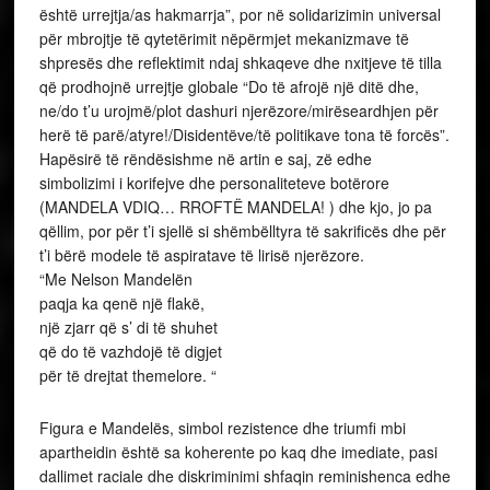
është urrejtja/as hakmarrja”, por në solidarizimin universal
për mbrojtje të qytetërimit nëpërmjet mekanizmave të
shpresës dhe reflektimit ndaj shkaqeve dhe nxitjeve të tilla
që prodhojnë urrejtje globale “Do të afrojë një ditë dhe,
ne/do t’u urojmë/plot dashuri njerëzore/mirëseardhjen për
herë të parë/atyre!/Disidentëve/të politikave tona të forcës”.
Hapësirë të rëndësishme në artin e saj, zë edhe
simbolizimi i korifejve dhe personaliteteve botërore
(MANDELA VDIQ… RROFTË MANDELA! ) dhe kjo, jo pa
qëllim, por për t’i sjellë si shëmbëlltyra të sakrificës dhe për
t’i bërë modele të aspiratave të lirisë njerëzore.
“Me Nelson Mandelën
paqja ka qenë një flakë,
një zjarr që s’ di të shuhet
që do të vazhdojë të digjet
për të drejtat themelore. “
Figura e Mandelës, simbol rezistence dhe triumfi mbi
apartheidin është sa koherente po kaq dhe imediate, pasi
dallimet raciale dhe diskriminimi shfaqin reminishenca edhe