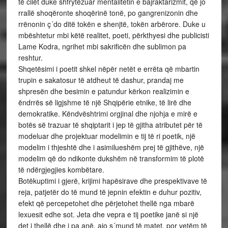
të cilët duke shfrytëzuar mentalitetin e bajraktarizmit, që jo
rrallë shoqëronte shoqërinë tonë, po gangrenizonin dhe
rrënonin ç´do ditë tokën e shenjtë, tokën arbërore. Duke u
mbështetur mbi këtë realitet, poeti, përkthyesi dhe publicisti
Lame Kodra, ngrihet mbi sakrificën dhe sublimon pa
reshtur.
Shqetësimi i poetit shkel nëpër netët e errëta që mbartin
trupin e sakatosur të atdheut të dashur, prandaj me
shpresën dhe besimin e patundur kërkon realizimin e
ëndrrës së ligjshme të një Shqipërie etnike, të lirë dhe
demokratike. Këndvështrimi orgjinal dhe njohja e mirë e
botës së trazuar të shqiptarit i jep të gjitha atributet për të
modeluar dhe projektuar modelimin e tij të ri poetik, një
modelim i thjeshtë dhe i asimilueshëm prej të gjithëve, një
modelim që do ndikonte dukshëm në transformim të plotë
të ndërgjegjies kombëtare.
Botëkuptimi i gjerë, krijimi hapësirave dhe prespektivave të
reja, patjetër do të mund të jepnin efektin e duhur pozitiv,
efekt që percepetohet dhe përjetohet thellë nga mbarë
lexuesit edhe sot. Jeta dhe vepra e tij poetike janë si një
det i thellë dhe i pa anë, ajo s´mund të matet, por vetëm të