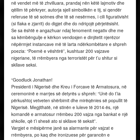
në vendet më të zhvilluara, prandaj nën këtë lajmotiv dhe
qëllim të përkryer, autorja sjell simbolikën e tij, si qendër
referuse të së sotmes dhe të së nesërmes, i cili figurativisht
(si flaka e zjarrit) do digjet dhe do ndriçojë përjetësisht.
Se sa është e angazhuar ndaj fenomenit negativ dhe me
sa këmbëngulje e kërkon vendosjen e dinjitetit njerëzor
nëpërmjet instancave më të larta ndërkombëtare e shpreh
poezia: “Poemë e vështirë”, kushtuar 200 vajzave
nigeriane, të rrëmbyera nga terroristët për t’u shitur si
skllave seksi.
“Goodluck Jonathan!
Presidenti i Nigerisë dhe Kreu i Forcave të Armatosura, në
ceremoninë e marrjes së detyrës u shpreh: “Unë do t’ia
përkushtoj vetveten shërbimit dhe mirëqënies së popullit të
Nigerisë. Megjithatë, në stinën e luleve të 2014-ës, një
komandë e armatosur rrëmbeu 200 vajza nga bankat e një
shkolle, që t’i shesë ato si skllave të seksit”.
Vargjet e mësipërme janë sa alarmante për vajzat e
rrëmbyera, po kaq dhe ironizuese për garancën e