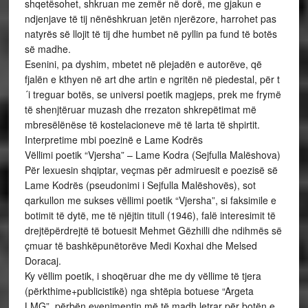
shqetësohet, shkruan me zemër në dorë, me gjakun e
ndjenjave të tij nënëshkruan jetën njerëzore, harrohet pas
natyrës së llojit të tij dhe humbet në pyllin pa fund të botës
së madhe.
Esenini, pa dyshim, mbetet në plejadën e autorëve, që
fjalën e kthyen në art dhe artin e ngritën në piedestal, për t
´i treguar botës, se universi poetik magjeps, prek me frymë
të shenjtëruar muzash dhe rrezaton shkrepëtimat më
mbresëlënëse të kostelacioneve më të larta të shpirtit.
Interpretime mbi poezinë e Lame Kodrës
Vëllimi poetik “Vjersha” – Lame Kodra (Sejfulla Malëshova)
Për lexuesin shqiptar, veçmas për admiruesit e poezisë së
Lame Kodrës (pseudonimi i Sejfulla Malëshovës), sot
qarkullon me sukses vëllimi poetik “Vjersha”, si faksimile e
botimit të dytë, me të njëjtin titull (1946), falë interesimit të
drejtëpërdrejtë të botuesit Mehmet Gëzhilli dhe ndihmës së
çmuar të bashkëpunëtorëve Medi Koxhai dhe Melsed
Doracaj.
Ky vëllim poetik, i shoqëruar dhe me dy vëllime të tjera
(përkthime+publicistikë) nga shtëpia botuese “Argeta
LMG”, përbën evenimentin më të madh letrar për botën e