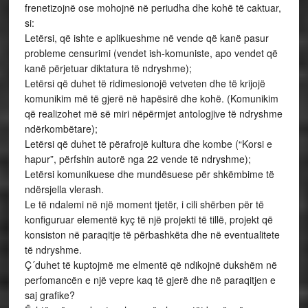
frenetizojnë ose mohojnë në periudha dhe kohë të caktuar,
si:
Letërsi, që ishte e aplikueshme në vende që kanë pasur
probleme censurimi (vendet ish-komuniste, apo vendet që
kanë përjetuar diktatura të ndryshme);
Letërsi që duhet të ridimesionojë vetveten dhe të krijojë
komunikim më të gjerë në hapësirë dhe kohë. (Komunikim
që realizohet më së miri nëpërmjet antologjive të ndryshme
ndërkombëtare);
Letërsi që duhet të përafrojë kultura dhe kombe (“Korsi e
hapur”, përfshin autorë nga 22 vende të ndryshme);
Letërsi komunikuese dhe mundësuese për shkëmbime të
ndërsjella vlerash.
Le të ndalemi në një moment tjetër, i cili shërben për të
konfiguruar elementë kyç të një projekti të tillë, projekt që
konsiston në paraqitje të përbashkëta dhe në eventualitete
të ndryshme.
Ç´duhet të kuptojmë me elmentë që ndikojnë dukshëm në
perfomancën e një vepre kaq të gjerë dhe në paraqitjen e
saj grafike?