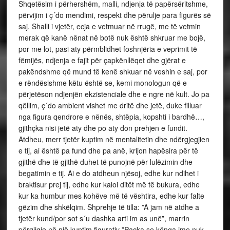
Shqetësim i përhershëm, malli, ndjenja të papërsëritshme,
përvijim i ç´do mendimi, respekt dhe përulje para figurës së
saj. Shalli i vjetër, ecja e vetmuar në rrugë, me të vetmin
merak që kanë nënat në botë nuk është shkruar me bojë,
por me lot, pasi aty përmblidhet foshnjëria e veprimit të
fëmijës, ndjenja e fajit për çapkënllëqet dhe gjërat e
pakëndshme që mund të kenë shkuar në veshin e saj, por
e rëndësishme këtu është se, kemi monologun që e
përjetëson ndjenjën ekzistenciale dhe e ngre në kult. Jo pa
qëllim, ç´do ambient vishet me dritë dhe jetë, duke filluar
nga figura qendrore e nënës, shtëpia, kopshti i bardhë…,
gjithçka nisi jetë aty dhe po aty don prehjen e fundit.
Atdheu, merr tjetër kuptim në mentalitetin dhe ndërgjegjien
e tij, ai është pa fund dhe pa anë, krijon hapësira për të
gjithë dhe të gjithë duhet të punojnë për lulëzimin dhe
begatimin e tij. Ai e do atdheun njësoj, edhe kur ndihet i
braktisur prej tij, edhe kur kaloi ditët më të bukura, edhe
kur ka humbur mes kohëve më të vështira, edhe kur falte
gëzim dhe shkëlqim. Shprehje të tilla: ”A jam në atdhe a
tjetër kund/por sot s´u dashka arti im as unë”, marrin
përgjigje në një kuptim figurativ ”Paçka se kënga ime nuk