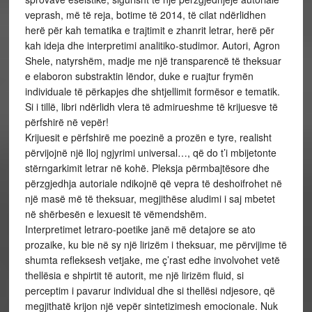
veprash, më të reja, botime të 2014, të cilat ndërlidhen
herë për kah tematika e trajtimit e zhanrit letrar, herë për
kah ideja dhe interpretimi analitiko-studimor. Autori, Agron
Shele, natyrshëm, madje me një transparencë të theksuar
e elaboron substraktin lëndor, duke e ruajtur frymën
individuale të përkapjes dhe shtjellimit formësor e tematik.
Si i tillë, libri ndërlidh vlera të admirueshme të krijuesve të
përfshirë në vepër!
Krijuesit e përfshirë me poezinë a prozën e tyre, realisht
përvijojnë një lloj ngjyrimi universal…, që do t’i mbijetonte
stërngarkimit letrar në kohë. Pleksja përmbajtësore dhe
përzgjedhja autoriale ndikojnë që vepra të deshoifrohet në
një masë më të theksuar, megjithëse aludimi i saj mbetet
në shërbesën e lexuesit të vëmendshëm.
Interpretimet letraro-poetike janë më detajore se ato
prozaike, ku bie në sy një lirizëm i theksuar, me përvijime të
shumta refleksesh vetjake, me ç’rast edhe involvohet vetë
thellësia e shpirtit të autorit, me një lirizëm fluid, si
perceptim i pavarur individual dhe si thellësi ndjesore, që
megjithatë krijon një vepër sintetizimesh emocionale. Nuk