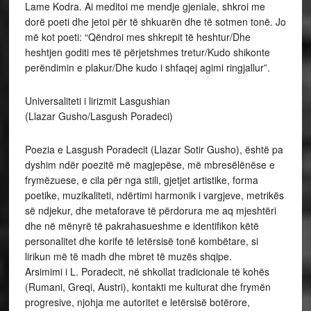
Lame Kodra. Ai meditoi me mendje gjeniale, shkroi me
dorë poeti dhe jetoi për të shkuarën dhe të sotmen tonë. Jo
më kot poeti: “Qëndroi mes shkrepit të heshtur/Dhe
heshtjen goditi mes të përjetshmes tretur/Kudo shikonte
perëndimin e plakur/Dhe kudo i shfaqej agimi ringjallur”.
Universaliteti i lirizmit Lasgushian
(Llazar Gusho/Lasgush Poradeci)
Poezia e Lasgush Poradecit (Llazar Sotir Gusho), është pa
dyshim ndër poezitë më magjepëse, më mbresëlënëse e
frymëzuese, e cila për nga stili, gjetjet artistike, forma
poetike, muzikaliteti, ndërtimi harmonik i vargjeve, metrikës
së ndjekur, dhe metaforave të përdorura me aq mjeshtëri
dhe në mënyrë të pakrahasueshme e identifikon këtë
personalitet dhe korife të letërsisë tonë kombëtare, si
lirikun më të madh dhe mbret të muzës shqipe.
Arsimimi i L. Poradecit, në shkollat tradicionale të kohës
(Rumani, Greqi, Austri), kontakti me kulturat dhe frymën
progresive, njohja me autoritet e letërsisë botërore,