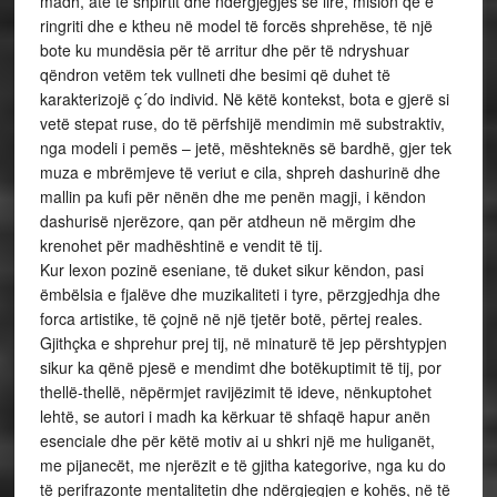
madh, atë të shpirtit dhe ndërgjegjes së lirë, mision që e
ringriti dhe e ktheu në model të forcës shprehëse, të një
bote ku mundësia për të arritur dhe për të ndryshuar
qëndron vetëm tek vullneti dhe besimi që duhet të
karakterizojë ç´do individ. Në këtë kontekst, bota e gjerë si
vetë stepat ruse, do të përfshijë mendimin më substraktiv,
nga modeli i pemës – jetë, mështeknës së bardhë, gjer tek
muza e mbrëmjeve të veriut e cila, shpreh dashurinë dhe
mallin pa kufi për nënën dhe me penën magji, i këndon
dashurisë njerëzore, qan për atdheun në mërgim dhe
krenohet për madhështinë e vendit të tij.
Kur lexon pozinë eseniane, të duket sikur këndon, pasi
ëmbëlsia e fjalëve dhe muzikaliteti i tyre, përzgjedhja dhe
forca artistike, të çojnë në një tjetër botë, përtej reales.
Gjithçka e shprehur prej tij, në minaturë të jep përshtypjen
sikur ka qënë pjesë e mendimt dhe botëkuptimit të tij, por
thellë-thellë, nëpërmjet ravijëzimit të ideve, nënkuptohet
lehtë, se autori i madh ka kërkuar të shfaqë hapur anën
esenciale dhe për këtë motiv ai u shkri një me huliganët,
me pijanecët, me njerëzit e të gjitha kategorive, nga ku do
të perifrazonte mentalitetin dhe ndërgjegjen e kohës, në të