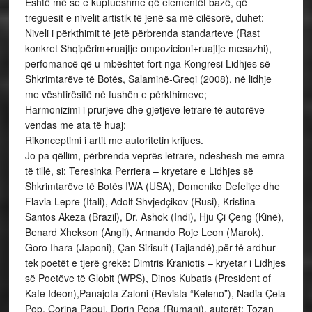
Është më se e kuptueshme që elementët bazë, që
treguesit e nivelit artistik të jenë sa më cilësorë, duhet:
Niveli i përkthimit të jetë përbrenda standarteve (Rast
konkret Shqipërim+ruajtje ompozicioni+ruajtje mesazhi),
perfomancë që u mbështet fort nga Kongresi Lidhjes së
Shkrimtarëve të Botës, Salaminë-Greqi (2008), në lidhje
me vështirësitë në fushën e përkthimeve;
Harmonizimi i prurjeve dhe gjetjeve letrare të autorëve
vendas me ata të huaj;
Rikonceptimi i artit me autoritetin krijues.
Jo pa qëllim, përbrenda veprës letrare, ndeshesh me emra
të tillë, si: Teresinka Perriera – kryetare e Lidhjes së
Shkrimtarëve të Botës IWA (USA), Domeniko Defeliçe dhe
Flavia Lepre (Itali), Adolf Shvjedçikov (Rusi), Kristina
Santos Akeza (Brazil), Dr. Ashok (Indi), Hju Çi Çeng (Kinë),
Benard Xhekson (Angli), Armando Roje Leon (Marok),
Goro Ihara (Japoni), Çan Sirisuit (Tajlandë),për të ardhur
tek poetët e tjerë grekë: Dimtris Kraniotis – kryetar i Lidhjes
së Poetëve të Globit (WPS), Dinos Kubatis (President of
Kafe Ideon),Panajota Zaloni (Revista “Keleno”), Nadia Çela
Pop, Corina Papui, Dorin Popa (Rumani), autorët: Tozan