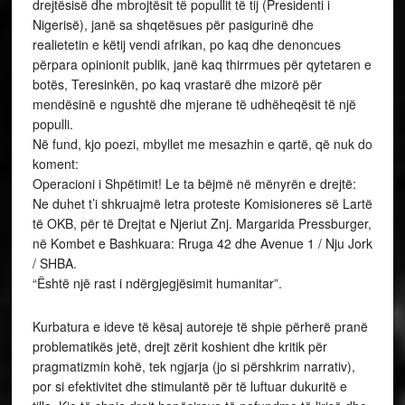
drejtësisë dhe mbrojtësit të popullit të tij (Presidenti i
Nigerisë), janë sa shqetësues për pasigurinë dhe
realietetin e këtij vendi afrikan, po kaq dhe denoncues
përpara opinionit publik, janë kaq thirrmues për qytetaren e
botës, Teresinkën, po kaq vrastarë dhe mizorë për
mendësinë e ngushtë dhe mjerane të udhëheqësit të një
populli.
Në fund, kjo poezi, mbyllet me mesazhin e qartë, që nuk do
koment:
Operacioni i Shpëtimit! Le ta bëjmë në mënyrën e drejtë:
Ne duhet t’i shkruajmë letra proteste Komisioneres së Lartë
të OKB, për të Drejtat e Njeriut Znj. Margarida Pressburger,
në Kombet e Bashkuara: Rruga 42 dhe Avenue 1 / Nju Jork
/ SHBA.
“Është një rast i ndërgjegjësimit humanitar”.
Kurbatura e ideve të kësaj autoreje të shpie përherë pranë
problematikës jetë, drejt zërit koshient dhe kritik për
pragmatizmin kohë, tek ngjarja (jo si përshkrim narrativ),
por si efektivitet dhe stimulantë për të luftuar dukuritë e