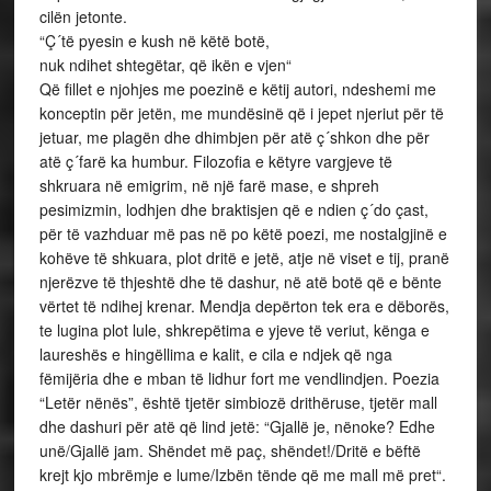
cilën jetonte.
“Ç´të pyesin e kush në këtë botë,
nuk ndihet shtegëtar, që ikën e vjen“
Që fillet e njohjes me poezinë e këtij autori, ndeshemi me
konceptin për jetën, me mundësinë që i jepet njeriut për të
jetuar, me plagën dhe dhimbjen për atë ç´shkon dhe për
atë ç´farë ka humbur. Filozofia e këtyre vargjeve të
shkruara në emigrim, në një farë mase, e shpreh
pesimizmin, lodhjen dhe braktisjen që e ndien ç´do çast,
për të vazhduar më pas në po këtë poezi, me nostalgjinë e
kohëve të shkuara, plot dritë e jetë, atje në viset e tij, pranë
njerëzve të thjeshtë dhe të dashur, në atë botë që e bënte
vërtet të ndihej krenar. Mendja depërton tek era e dëborës,
te lugina plot lule, shkrepëtima e yjeve të veriut, kënga e
laureshës e hingëllima e kalit, e cila e ndjek që nga
fëmijëria dhe e mban të lidhur fort me vendlindjen. Poezia
“Letër nënës”, është tjetër simbiozë drithëruse, tjetër mall
dhe dashuri për atë që lind jetë: “Gjallë je, nënoke? Edhe
unë/Gjallë jam. Shëndet më paç, shëndet!/Dritë e bëftë
krejt kjo mbrëmje e lume/Izbën tënde që me mall më pret“.