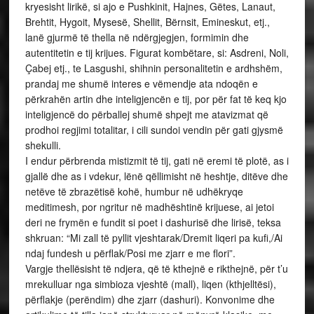
kryesisht lirikë, si ajo e Pushkinit, Hajnes, Gëtes, Lanaut,
Brehtit, Hygoit, Mysesë, Shellit, Bërnsit, Emineskut, etj.,
lanë gjurmë të thella në ndërgjegjen, formimin dhe
autentitetin e tij krijues. Figurat kombëtare, si: Asdreni, Noli,
Çabej etj., te Lasgushi, shihnin personalitetin e ardhshëm,
prandaj me shumë interes e vëmendje ata ndoqën e
përkrahën artin dhe inteligjencën e tij, por për fat të keq kjo
inteligjencë do përballej shumë shpejt me atavizmat që
prodhoi regjimi totalitar, i cili sundoi vendin për gati gjysmë
shekulli.
I endur përbrenda mistizmit të tij, gati në eremi të plotë, as i
gjallë dhe as i vdekur, lënë qëllimisht në heshtje, ditëve dhe
netëve të zbrazëtisë kohë, humbur në udhëkryqe
meditimesh, por ngritur në madhështinë krijuese, ai jetoi
deri ne frymën e fundit si poet i dashurisë dhe lirisë, teksa
shkruan: “Mi zall të pyllit vjeshtarak/Dremit liqeri pa kufi,/Ai
ndaj fundesh u përflak/Posi me zjarr e me flori”.
Vargje thellësisht të ndjera, që të kthejnë e rikthejnë, për t’u
mrekulluar nga simbioza vjeshtë (mall), liqen (kthjelltësi),
përflakje (perëndim) dhe zjarr (dashuri). Konvonime dhe