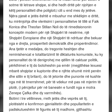
sotme të letrave shqipe, si dhe hedh dritë për njohjen e
këtij personaliteti dhe poligloti,i cili u end mes dy jetëve.
Njëra pjesë e jetës është e mbushur me shkëlqim e dritë,
ku mirënjohja dhe vlerësimi i personalitetve të tillë si Faik
Konica dhe Theofan Stilian Noli do të rimedisiononin
konceptin modern për një Shqipëri të nesërme, një
Shqipëri Evropiane dhe një Shqipëri të ndrituar dhe bekuar
nga e drejta, prosperiteti demokratik dhe properëndimor.
Ana tjetër e medaljes, do tregonte heshtjen dhe
reminishencat e totalitarizimit të diktaturës komuniste, ku ky
personalitet do të denigrohej me qëllim të caktuar politik,
përkthimet e tij do botoheshin pa emër (megjithëse lexuesi
mbarë shqiptar e kuptonte dhe e njihte shumë mirë penën
dhe stilin e tij brilant), do të jetonte dhe punonte në kushte
nga më të tmerrshmet, për të vdekur më pas në mjerim të
plotë, (i përcjellur për në banesën e fundit nga e motra
Zenepe Çafka dhe dy varrmihës).
Botimi i tre vëllimeve, rreth jetës dhe veprës së tij,
plotësisht e konfirmon gjenialitetin dhe popullaritetin e
padiskutueshëm të figurës së tij madhore, gjithashtu