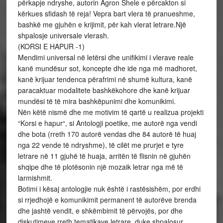
përkapje ndryshe, autorin Agron Shele e përcakton si
kërkues sfidash të reja! Vepra bart vlera të pranueshme,
bashkë me gjuhën e krijimit, për kah vlerat letrare.Një
shpalosje universale vlerash.
(KORSI E HAPUR -1)
Mendimi universal në letërsi dhe unifikimi i vlerave reale
kanë mundësur sot, koncepte dhe ide nga më madhoret,
kanë krijuar tendenca përafrimi në shumë kultura, kanë
paracaktuar modalitete bashkëkohore dhe kanë krijuar
mundësi të të mira bashkëpunimi dhe komunikimi.
Nën këtë nismë dhe me motivim të qartë u realizua projekti
“Korsi e hapur“, si Antologji poetike, me autorë nga vendi
dhe bota (rreth 170 autorë vendas dhe 84 autorë të huaj
nga 22 vende të ndryshme), të cilët me prurjet e tyre
letrare në 11 gjuhë të huaja, arritën të flisnin në gjuhën
shqipe dhe të plotësonin një mozaik letrar nga më të
larmishmit.
Botimi i kësaj antologjie nuk është i rastësishëm, por erdhi
si rrjedhojë e komunikimit permanent të autorëve brenda
dhe jashtë vendit, e shkëmbimit të përvojës, por dhe
diskutimeve rreth tematikave letrare, duke shpalosur