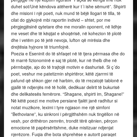
duhet sot/Unë këndova atëherë kur t´i ishe sëmurë”. Shpirti
dhe misioni i një poeti, nuk mund të bëjë llogari të tilla, të
cilat do gjykojnë mbi raportin individ – shtet, por me
përgjegjësinë qytetare dhe me moralin oponent, në lidhje
me veset dhe të këqijat e shoqërisë, në kohezion të plotë
dhe i vetëm po të jetë nevoja, lufton që mirësia dhe
drejtësia hyjnore të triumfojnë.
Poezia e Eseninit do të shfaqet në të tjera përmasa dhe do
të marrë fizionominë e saj të plotë, kur në thelb dhe në
përmbajtje, ajo do të trajtojë motivin e dashurisë. Si ç´do
poet, veshur me patetizmin shpirtëror, këtë zjarrmi të
pafund që shkon gjer në harbim, do të rrezatojë tablonë e
gjallë të ndjenjës më të hollë, dedikuar delirit të bukurisë
dhe delikatesës femërore. “Shagane, shpirti im, Shagane!”
Në këtë poezi me motive persiane fjalët janë radhitur si
notat muzikore, leximi i tyre ngjason me një simfoni
”Bethoviane”, ku sinkroni i përgjithshëm nuk tingëllon në
vesh, por drithëron zemrën, trondit tërë qënien, përçon
emocione të papërsëritshme, duke mistizuar ndjenjat
njerëzore. Fuqia dhe bota shprehëse e autorit paraqet