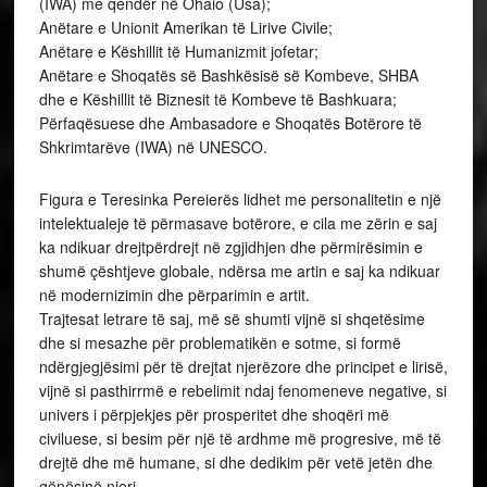
(IWA) me qendër në Ohaio (Usa);
Anëtare e Unionit Amerikan të Lirive Civile;
Anëtare e Këshillit të Humanizmit jofetar;
Anëtare e Shoqatës së Bashkësisë së Kombeve, SHBA
dhe e Këshillit të Biznesit të Kombeve të Bashkuara;
Përfaqësuese dhe Ambasadore e Shoqatës Botërore të
Shkrimtarëve (IWA) në UNESCO.
Figura e Teresinka Pereierës lidhet me personalitetin e një
intelektualeje të përmasave botërore, e cila me zërin e saj
ka ndikuar drejtpërdrejt në zgjidhjen dhe përmirësimin e
shumë çështjeve globale, ndërsa me artin e saj ka ndikuar
në modernizimin dhe përparimin e artit.
Trajtesat letrare të saj, më së shumti vijnë si shqetësime
dhe si mesazhe për problematikën e sotme, si formë
ndërgjegjësimi për të drejtat njerëzore dhe principet e lirisë,
vijnë si pasthirrmë e rebelimit ndaj fenomeneve negative, si
univers i përpjekjes për prosperitet dhe shoqëri më
civiluese, si besim për një të ardhme më progresive, më të
drejtë dhe më humane, si dhe dedikim për vetë jetën dhe
qënësinë njeri.