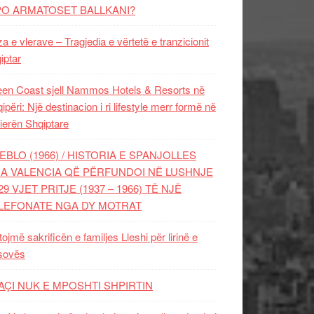
PO ARMATOSET BALLKANI?
za e vlerave – Tragjedia e vërtetë e tranzicionit
iptar
en Coast sjell Nammos Hotels & Resorts në
ipëri: Një destinacion i ri lifestyle merr formë në
ierën Shqiptare
EBLO (1966) / HISTORIA E SPANJOLLES
A VALENCIA QË PËRFUNDOI NË LUSHNJE
29 VJET PRITJE (1937 – 1966) TË NJË
LEFONATE NGA DY MOTRAT
tojmë sakrificën e familjes Lleshi për lirinë e
sovës
AÇI NUK E MPOSHTI SHPIRTIN