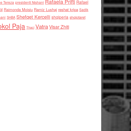
Rafaela Prifti
Rafael
e Tereza
presidenti Nishani
qi
Raimonda Moisiu
Ramiz Lushaj
reshat kripa
Sadik
Shefqet Kercelli
shqiperia
hani
shqiptaret
SHBA
kol Paja
Vatra
Visar Zhiti
Thaci