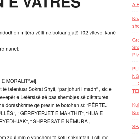
N E VATRËS
A 
Kri
shq
ndodhen mijëra vëllime,botuar gjatë 102 viteve, kanë
Gre
Shq
 romanet:
Riv
PU
NG
 MORALIT”.etj.
— 
talentuar Sokrat Shyti, “panjohuri i madh” , sic e
TE
ryevepër e Letërsisë së pas shembjes së diktaturës
 në dorëshkrime që presin të botohen si: “PËRTEJ
Kuj
Ko
LLËS”, ” GËRRYERJET E MAKTHIT”, “HIJA E
RYEDHJAK”, ” SHPRESAT E NËMURA”, ”
SP
ëm zbulimin e vonshëm të këtij shkrimtari, i cili me