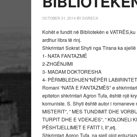
BIBLIOTEKË
OCTOBER 31, 2014
BY
DGRECA
Kohët e fundit në Bibliotekën e VATRËS,ku 
ardhur libra të rinj.
Shkrimtari Sokrat Shyti nga Tirana ka sjellë
1- NATA FANTAZMË
2-ZHGËNJIMI
3- MADAM DOKTORESHA
4- PËRMBLEDHJEN”NËPËR LABIRINTET E
Romani “NATA E FANTAZMËS” e shkrimtarit të 
epiteton shkrimtari Agron Tufa, është një k
komuniste. S. Shyti është autor i romaneve
MISTERIT”, ” MES TUNDIMIT DHE VORBU
TURPIT DHE E VDEKJES”, ” KOLONELI K
PËSHTJELLIMET E FATIT I, II”,etj.
Shkrimtari Agron Tufa, na sjell plot entuziaz