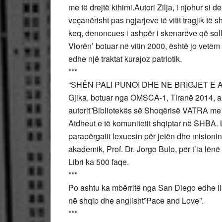
me të drejtë kthimi.Autori Zilja, i njohur si 
veçanërisht pas ngjarjeve të vitit tragjik t
keq, denoncues i ashpër i skenarëve që sollën
Vlorën’ botuar në vitin 2000, është jo vet
edhe një traktat kurajoz patriotik.
***
“SHËN PALI PUNOI DHE NE BRIGJET E ADRI
Gjika, botuar nga OMSCA-1, Tiranë 2014, arr
autorit”Bibliotekës së Shoqërisë VATRA me 
Atdheut e të komunitetit shqiptar në SHBA. L
parapërgatit lexuesin për jetën dhe misionin 
akademik, Prof. Dr. Jorgo Bulo, për t’ia lën
Libri ka 500 faqe.
***
Po ashtu ka mbërritë nga San Diego edhe li
në shqip dhe anglisht”Pace and Love”.
***