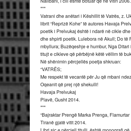
Nallbani, i cili është botuar që në vitin 2006.
***
Vatrani dhe anëtari i Këshillit të Vatrës, z. 
librit “Reprizë Kohe” të autores Havaja Prel
poetik i Prelvukaj është i ndarë në cikle dhe
dhe shpirti poetik. Lulebora në Akull; Do të 
mbyllura; Buzëqeshje e humbur, Nga Ditari i
titujt e cikleve që përbëjnë këtë vëllim të bu
Në shënimin përcjellës poetja shkruan:
“VATRËS;
Me respekt të vecantë për Ju që mbani ndezu
Oqeanit që prej një shekulli!
Havaja Prelvukaj
Plavë, Gusht 2014.
***
“Bajraktar Prengë Marka Prenga, Flamurtar i M
Tiranë gjatë vitit 2014.
Libri sic e përcjell titulli, është monografi 