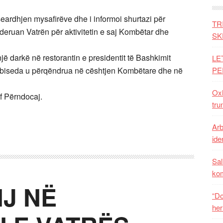
ëseardhjen mysafirëve dhe i informoi shurtazi për
TR
nderuan Vatrën për aktivitetin e saj Kombëtar dhe
SK
një darkë në restorantin e presidentit të Bashkimit
LE
s biseda u përqëndrua në cështjen Kombëtare dhe në
PE
Oxh
f Përndocaj.
tru
Arb
iden
Sal
ko
NJ NË
“Do
her