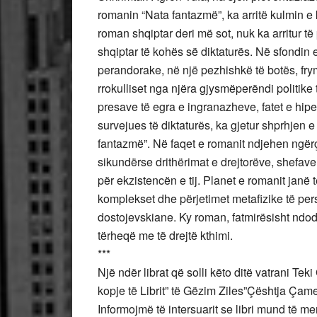
romanin “Nata fantazmë”, ka arritë kulmin e 
roman shqiptar deri më sot, nuk ka arritur të
shqiptar të kohës së diktaturës. Në sfondin 
perandorake, në një pezhishkë të botës, frymon e
rrokulliset nga njëra gjysmëperëndi politike 
presave të egra e ingranazheve, fatet e hipe
survejues të diktaturës, ka gjetur shprhjen 
fantazmë”. Në faqet e romanit ndjehen ngërçe
sikundërse drithërimat e drejtorëve, shefave, 
për ekzistencën e tij. Planet e romanit janë t
komplekset dhe përjetimet metafizike të pe
dostojevskiane. Ky roman, fatmirësisht ndod
tërheqë me të drejtë kthimi.
***
Një ndër librat që solli këto ditë vatrani Tek
kopje të Librit” të Gëzim Ziles”Çështja Ça
Informojmë të intersuarit se libri mund të me