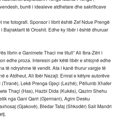
vendesh, burrë i idealeve atdhetare dhe sakrificave
t me fotografi. Sponsor i librit është Zef Ndue Prengë
 i Bajraktarit të Oroshit. Edhe ky libër i është dhuruar
ës librin e Ganimete Thaci me titull” Ali Ibra-Zëri i
on edhe proza. Interesin për këtë libër e shtojnë edhe
a të ndryshme të vendit. Ata i kanë thurur vargje të
sinë e Atdheut, Ali Ibër Nezajt. Emrat e këtyre autorëve
i (Tiranë), Lekë Prenga Gjeçi (Lezhë), Pëllumb Xhafer
imete Thaçi (Has), Hazbi Dida (Kukës), Qazim Shehu
oetik nga Gani Qarri (Gjermani), Agim Desku
Haxhosaj (Gjakovë), Bledar Tafaj (Shkodër) Sali Mandri
tj.