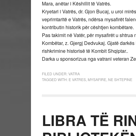
Mara, anëtar i Këshillit të Vatrës.
Kryetari i Vatrës, dr. Gjon Bucaj, u uroi mir
veprimtaritë e Vatrës, ndërsa mysafirët fale
kontributin historik për cështjen kombëtare.
Pas takimit në Vatër, për mysafirët u shtrua 
Kombëtar, z. Gjergj Dedvukaj. Gjatë darkë
rishkrimine historisë të Kombit Shqiptar..
Darka u sponsorizua nga vatrani veteran Ze
FILED UNDER:
VATRA
TAGGED WITH:
E VATRES
,
MYSAFIRE
,
NE SHTEPINE
LIBRA TË RI