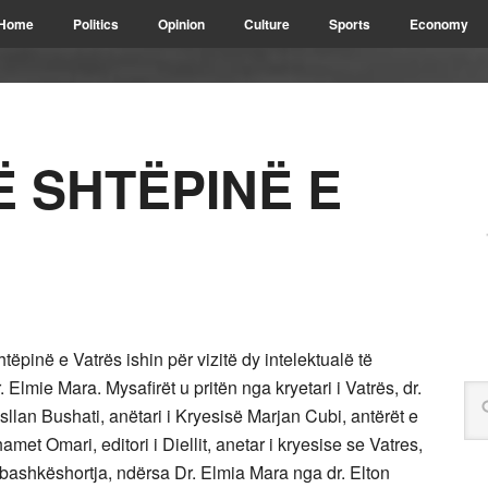
Home
Politics
Opinion
Culture
Sports
Economy
Ë SHTËPINË E
pinë e Vatrës ishin për vizitë dy intelektualë të
Elmie Mara. Mysafirët u pritën nga kryetari i Vatrës, dr.
llan Bushati, anëtari i Kryesisë Marjan Cubi, antërët e
met Omari, editori i Diellit, anetar i kryesise se Vatres,
bashkëshortja, ndërsa Dr. Elmia Mara nga dr. Elton