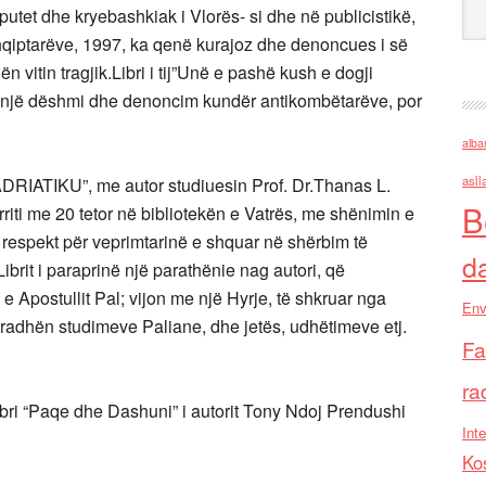
deputet dhe kryebashkiak i Vlorës- si dhe në publicistikë,
ë shqiptarëve, 1997, ka qenë kurajoz dhe denoncues i së
 vitin tragjik.Libri i tij”Unë e pashë kush e dogji
ëm një dëshmi dhe denoncim kundër antikombëtarëve, por
alba
asll
ATIKU”, me autor studiuesin Prof. Dr.Thanas L.
B
iti me 20 tetor në bibliotekën e Vatrës, me shënimin e
respekt për veprimtarinë e shquar në shërbim të
d
ibrit i paraprinë një parathënie nag autori, që
e Apostullit Pal; vijon me një Hyrje, të shkruar nga
Env
ë radhën studimeve Paliane, dhe jetës, udhëtimeve etj.
Fa
ra
bri “Paqe dhe Dashuni” i autorit Tony Ndoj Prendushi
Inte
Ko