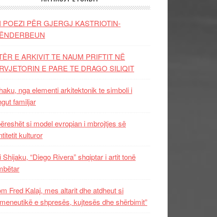
I POEZI PËR GJERGJ KASTRIOTIN-
ËNDERBEUN
TËR E ARKIVIT TE NAUM PRIFTIT NË
RVJETORIN E PARE TE DRAGO SILIQIT
aku, nga elementi arkitektonik te simboli i
ngut familjar
ëreshët si model evropian i mbrojtjes së
titetit kulturor
i Shijaku, “Diego Rivera” shqiptar i artit tonë
mbëtar
m Fred Kalaj, mes altarit dhe atdheut si
meneutikë e shpresës, kujtesës dhe shërbimit”