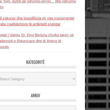
 York, qyteti që ndryshoi emrin… dhe ndryshoi
ën
i zakonor dhe isopolifonia dy nga monumentet
jalla madhështore të antikitetit shqiptar
etari i Vatrës Dr. Elmi Berisha zhvilloi takim në
deminë e Shkencave dhe të Arteve të
sovës
KATEGORITË
egoritë
ARKIV
iv