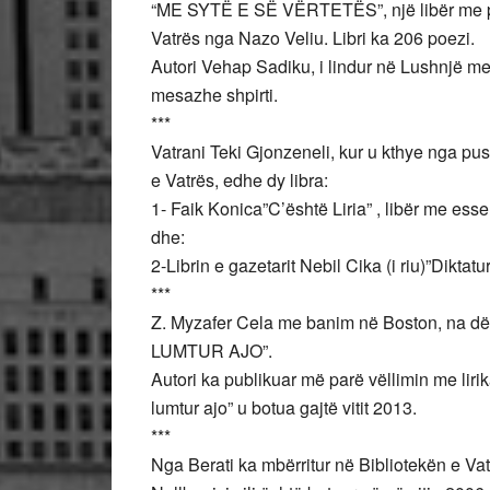
“ME SYTË E SË VËRTETËS”, një libër me poe
Vatrës nga Nazo Veliu. Libri ka 206 poezi.
Autori Vehap Sadiku, i lindur në Lushnjë me
mesazhe shpirti.
***
Vatrani Teki Gjonzeneli, kur u kthye nga pus
e Vatrës, edhe dy libra:
1- Faik Konica”C’është Liria” , libër me esse
dhe:
2-Librin e gazetarit Nebil Cika (i riu)”Diktat
***
Z. Myzafer Cela me banim në Boston, na dërg
LUMTUR AJO”.
Autori ka publikuar më parë vëllimin me liri
lumtur ajo” u botua gajtë vitit 2013.
***
Nga Berati ka mbërritur në Bibliotekën e Vat