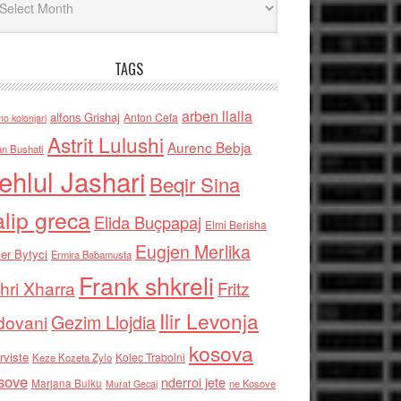
TAGS
arben llalla
alfons Grishaj
Anton Cefa
no kolonjari
Astrit Lulushi
Aurenc Bebja
an Bushati
ehlul Jashari
Beqir Sina
alip greca
Elida Buçpapaj
Elmi Berisha
Eugjen Merlika
er Bytyci
Ermira Babamusta
Frank shkreli
hri Xharra
Fritz
Ilir Levonja
Gezim Llojdia
dovani
kosova
rviste
Kolec Traboini
Keze Kozeta Zylo
sove
nderroi jete
Marjana Bulku
ne Kosove
Murat Gecaj