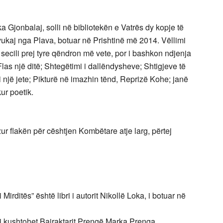
Uka Gjonbalaj, solli në bibliotekën e Vatrës dy kopje të
vukaj nga Plava, botuar në Prishtinë më 2014. Vëllimi
 secili prej tyre qëndron më vete, por i bashkon ndjenja
Flas një ditë; Shtegëtimi i dallëndysheve; Shtigjeve të
 një jete; Pikturë në imazhin tënd, Reprizë Kohe; janë
kur poetik.
r flakën për cështjen Kombëtare atje larg, përtej
irditës” është libri i autorit Nikollë Loka, i botuar në
që i kushtohet Bajraktarit Prengë Marka Prenga ,