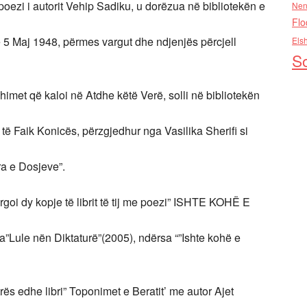
zi i autorit Vehip Sadiku, u dorëzua në bibliotekën e
Nen
Flo
 5 Maj 1948, përmes vargut dhe ndjenjës përcjell
Els
So
himet që kaloi në Atdhe këtë Verë, solli në bibliotekën
 të Faik Konicës, përzgjedhur nga Vasilika Sherifi si
ura e Dosjeve”.
oi dy kopje të librit të tij me poezi” ISHTE KOHË E
ka”Lule nën Diktaturë”(2005), ndërsa “”Ishte kohë e
rës edhe libri” Toponimet e Beratit’ me autor Ajet