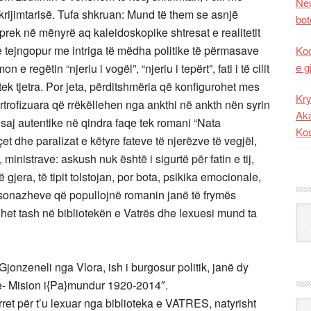
New
krijimtarisë. Tufa shkruan: Mund të them se asnjë
bot
 prek në mënyrë aq kaleidoskopike shtresat e realitetit
e tejngopur me intriga të mëdha politike të përmasave
Kod
e g
 regëtin “njeriu i vogël”, “njeriu i tepërt”, fati i të cilit
tek tjetra. Por jeta, përditshmëria që konfigurohet mes
Kry
rtrofizuara që rrëkëllehen nga ankthi në ankth nën syrin
Aka
e saj autentike në qindra faqe tek romani “Nata
Ko
t dhe paralizat e këtyre fateve të njerëzve të vegjël,
ministrave: askush nuk është i sigurtë për fatin e tij,
ë gjera, të tipit tolstojan, por bota, psikika emocionale,
rsonazheve që popullojnë romanin janë të frymës
Kat
het tash në bibliotekën e Vatrës dhe lexuesi mund ta
i Gjonzeneli nga Vlora, ish i burgosur politik, janë dy
me- Mision i{Pa}mundur 1920-2014″.
rret për t’u lexuar nga biblioteka e VATRES, natyrisht
Ark