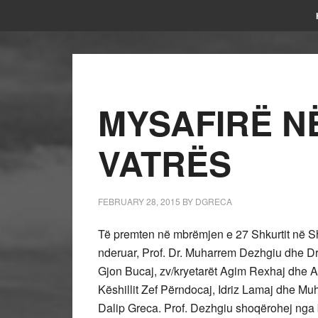
MYSAFIRË N
VATRËS
FEBRUARY 28, 2015
BY
DGRECA
Të premten në mbrëmjen e 27 Shkurtit në Shtë
nderuar, Prof. Dr. Muharrem Dezhgiu dhe Dr. 
Gjon Bucaj, zv/kryetarët Agim Rexhaj dhe As
Këshillit Zef Përndocaj, Idriz Lamaj dhe Muha
Dalip Greca. Prof. Dezhgiu shoqërohej nga 