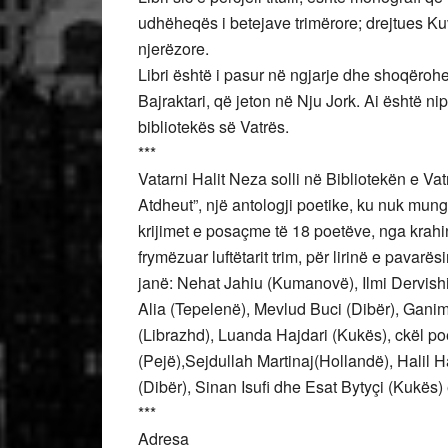
udhëheqës i betejave trimërore; drejtues Ku
njerëzore.
Libri është i pasur në ngjarje dhe shoqërohe
Bajraktari, që jeton në Nju Jork. Ai është nip
bibliotekës së Vatrës.
***
Vatarni Halit Neza solli në Bibliotekën e Vatr
Atdheut”, një antologji poetike, ku nuk mung
krijimet e posaçme të 18 poetëve, nga krahin
frymëzuar luftëtarit trim, për lirinë e pavarë
janë: Nehat Jahiu (Kumanovë), Ilmi Dervish
Alia (Tepelenë), Mevlud Buci (Dibër), Gan
(Librazhd), Luanda Hajdari (Kukës), ckël p
(Pejë),Sejdullah Martinaj(Hollandë), Halil 
(Dibër), Sinan Isufi dhe Esat Bytyçi (Kukës) e
***
Adresa