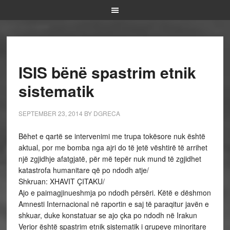
ISIS bënë spastrim etnik
sistematik
SEPTEMBER 23, 2014
BY
DGRECA
Bëhet e qartë se intervenimi me trupa tokësore nuk është
aktual, por me bomba nga ajri do të jetë vështirë të arrihet
një zgjidhje afatgjatë, për më tepër nuk mund të zgjidhet
katastrofa humanitare që po ndodh atje/
Shkruan: XHAVIT ÇITAKU/
Ajo e paimagjinueshmja po ndodh përsëri. Këtë e dëshmon
Amnesti Internacional në raportin e saj të paraqitur javën e
shkuar, duke konstatuar se ajo çka po ndodh në Irakun
Verior është spastrim etnik sistematik i grupeve minoritare