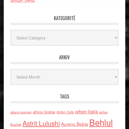
KATEGORITË
Kategoritë
ARKIV
Arkiv
TAGS
arben llalla
alfons Grishaj
Anton Cefa
asllan
albano kolonjari
Behlul
Astrit Lulushi
Aurenc Bebja
Bushati