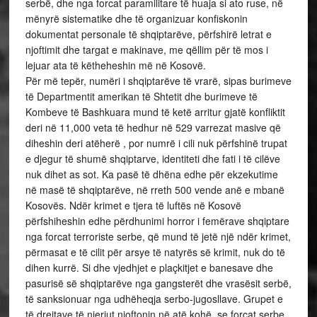
serbë, dhe nga forcat paramilitare të huaja si ato ruse, në
mënyrë sistematike dhe të organizuar konfiskonin
dokumentat personale të shqiptarëve, përfshirë letrat e
njoftimit dhe targat e makinave, me qëllim për të mos i
lejuar ata të këtheheshin më në Kosovë.
Për më tepër, numëri i shqiptarëve të vrarë, sipas burimeve
të Departmentit amerikan të Shtetit dhe burimeve të
Kombeve të Bashkuara mund të ketë arritur gjatë konfliktit
deri në 11,000 veta të hedhur në 529 varrezat masive që
diheshin deri atëherë , por numrë i cili nuk përfshinë trupat
e djegur të shumë shqiptarve, identiteti dhe fati i të cilëve
nuk dihet as sot. Ka pasë të dhëna edhe për ekzekutime
në masë të shqiptarëve, në rreth 500 vende anë e mbanë
Kosovës. Ndër krimet e tjera të luftës në Kosovë
përfshiheshin edhe përdhunimi horror i femërave shqiptare
nga forcat terroriste serbe, që mund të jetë një ndër krimet,
përmasat e të cilit për arsye të natyrës së krimit, nuk do të
dihen kurrë. Si dhe vjedhjet e plaçkitjet e banesave dhe
pasurisë së shqiptarëve nga gangsterët dhe vrasësit serbë,
të sanksionuar nga udhëheqja serbo-jugosllave. Grupet e
të drejtave të njeriut njoftonin në atë kohë, se forcat serbe