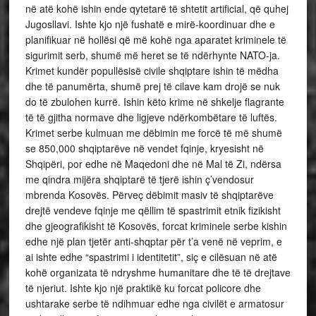
në atë kohë ishin ende qytetarë të shtetit artificial, që quhej
Jugosllavi. Ishte kjo një fushatë e mirë-koordinuar dhe e
planifikuar në hollësi që më kohë nga aparatet kriminele të
sigurimit serb, shumë më heret se të ndërhynte NATO-ja.
Krimet kundër popullësisë civile shqiptare ishin të mëdha
dhe të panumërta, shumë prej të cilave kam drojë se nuk
do të zbulohen kurrë. Ishin këto krime në shkelje flagrante
të të gjitha normave dhe ligjeve ndërkombëtare të luftës.
Krimet serbe kulmuan me dëbimin me forcë të më shumë
se 850,000 shqiptarëve në vendet fqinje, kryesisht në
Shqipëri, por edhe në Maqedoni dhe në Mal të Zi, ndërsa
me qindra mijëra shqiptarë të tjerë ishin ç’vendosur
mbrenda Kosovës. Përveç dëbimit masiv të shqiptarëve
drejtë vendeve fqinje me qëllim të spastrimit etnik fizikisht
dhe gjeografikisht të Kosovës, forcat kriminele serbe kishin
edhe një plan tjetër anti-shqptar për t’a venë në veprim, e
ai ishte edhe “spastrimi i identitetit”, siç e cilësuan në atë
kohë organizata të ndryshme humanitare dhe të të drejtave
të njeriut. Ishte kjo një praktikë ku forcat policore dhe
ushtarake serbe të ndihmuar edhe nga civilët e armatosur