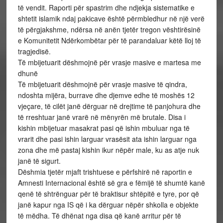
të vendit. Raporti për spastrim dhe ndjekja sistematike e
shtetit islamik ndaj pakicave është përmbledhur në një verë
të përgjakshme, ndërsa në anën tjetër tregon vështirësinë
e Komunitetit Ndërkombëtar për të parandaluar këtë lloj të
tragjedisë.
Të mbijetuarit dëshmojnë për vrasje masive e martesa me
dhunë
Të mbijetuarit dëshmojnë për vrasje masive të qindra,
ndoshta mijëra, burrave dhe djemve edhe të moshës 12
vjeçare, të cilët janë dërguar në drejtime të panjohura dhe
të rreshtuar janë vrarë në mënyrën më brutale. Disa i
kishin mbijetuar masakrat pasi që ishin mbuluar nga të
vrarit dhe pasi ishin larguar vrasësit ata ishin larguar nga
zona dhe më pastaj kishin ikur nëpër male, ku as atje nuk
janë të sigurt.
Dëshmia tjetër mjaft trishtuese e përfshirë në raportin e
Amnesti Internacional është së gra e fëmijë të shumtë kanë
qenë të shtrënguar për të braktisur shtëpitë e tyre, por që
janë kapur nga IS që i ka dërguar nëpër shkolla e objekte
të mëdha. Të dhënat nga disa që kanë arritur për të