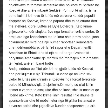
objektivave të forcave ushtarake dhe policore të Serbisë në
Kosovë dhe anë e mbanë Serbisë. Por mbi të gjitha, ishte
edhe kulmi i krimeve të luftës më barbare kundër popullit
shqiptar në Kosovë, krime të papara dhe të pajetuara deri
më atëherë, ç’prej Luftës së Dytë Botërore. Këto krime
çnjerzore kundër shqiptarëve nga forcat terroriste serbe, të
drejtuara nga kancelaritë më të larta shtetërore serbe, janë
dokumentuar mirë nga një numër raportesh kombëtare
dhe ndërkombëtare, përfshirë raportet e Departmentit
Amerikan të Shtetit dhe të një numër organizatash të
ndryshme amerikane që merren me mbrojtjen e të drejtave
të njeriut, anë e mbanë botës.
Andaj, ndërsa po flitet për krimet gjatë luftës në Kosovë
dhe për krijimin e një Tribunali, ia vlenë që në këtë 15-
vjetor të luftës për çlirimin e Kosovës nga forcat terroriste
serbe të Millosheviqit, të sjellim ndër mend se cilat ishin
krimet e vërteta të asaj lufte dhe se kush ishin kriminelët që
i bënë ato krime. Këto krime ishin rezultat i një dhune të
sponsorizuar dhe të mbështetur nga të gjtiha instancat e
qeverisë serbe dhe jugosllave kundër shqiptarëve, të cilët