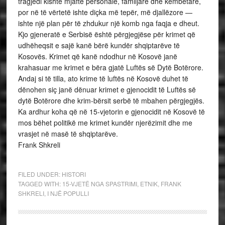
tragjedi kishte mjaftë personale, familjare dhe këmbëtare,
por në të vërtetë ishte diçka më tepër, më djallëzore —
ishte një plan për të zhdukur një komb nga faqja e dheut.
Kjo gjeneratë e Serbisë është përgjegjëse për krimet që
udhëheqsit e sajë kanë bërë kundër shqiptarëve të
Kosovës. Krimet që kanë ndodhur në Kosovë janë
krahasuar me krimet e bëra gjatë Luftës së Dytë Botërore.
Andaj si të tilla, ato krime të luftës në Kosovë duhet të
dënohen siç janë dënuar krimet e gjenocidit të Luftës së
dytë Botërore dhe krim-bërsit serbë të mbahen përgjegjës.
Ka ardhur koha që në 15-vjetorin e gjenocidit në Kosovë të
mos bëhet politikë me krimet kundër njerëzimit dhe me
vrasjet në masë të shqiptarëve.
Frank Shkreli
FILED UNDER:
HISTORI
TAGGED WITH:
15-VJETË NGA SPASTRIMI
,
ETNIK
,
FRANK
SHKRELI
,
I NJË POPULLI