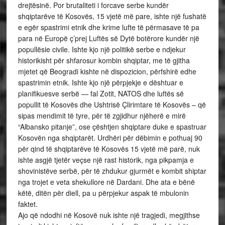
drejtësinë. Por brutaliteti i forcave serbe kundër
shqiptarëve të Kosovës, 15 vjetë më pare, ishte një fushatë
e egër spastrimi etnik dhe krime lufte të përmasave të pa
para në Europë ç’prej Luftës së Dytë botërore kundër një
popullësie civile. Ishte kjo një politikë serbe e ndjekur
historikisht për shfarosur kombin shqiptar, me të gjitha
mjetet që Beogradi kishte në dispozicion, përfshirë edhe
spastrimin etnik. Ishte kjo një përpjekje e dështuar e
planifikuesve serbë — fal Zotit, NATOS dhe luftës së
popullit të Kosovës dhe Ushtrisë Çlirimtare të Kosovës – që
sipas mendimit të tyre, për të zgjidhur njëherë e mirë
“Albansko pitanje”, ose çështjen shqiptare duke e spastruar
Kosovën nga shqiptarët. Urdhëri për dëbimin e pothuaj 90
për qind të shqiptarëve të Kosovës 15 vjetë më parë, nuk
ishte asgjë tjetër veçse një rast historik, nga pikpamja e
shovinistëve serbë, për të zhdukur gjurmët e kombit shiptar
nga trojet e veta shekullore në Dardani. Dhe ata e bënë
këtë, ditën për diell, pa u përpjekur aspak të mbulonin
faktet.
Ajo që ndodhi në Kosovë nuk ishte një tragjedi, megjithse