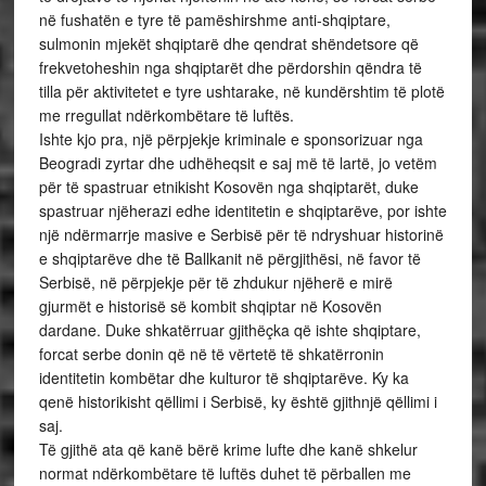
në fushatën e tyre të pamëshirshme anti-shqiptare,
sulmonin mjekët shqiptarë dhe qendrat shëndetsore që
frekvetoheshin nga shqiptarët dhe përdorshin qëndra të
tilla për aktivitetet e tyre ushtarake, në kundërshtim të plotë
me rregullat ndërkombëtare të luftës.
Ishte kjo pra, një përpjekje kriminale e sponsorizuar nga
Beogradi zyrtar dhe udhëheqsit e saj më të lartë, jo vetëm
për të spastruar etnikisht Kosovën nga shqiptarët, duke
spastruar njëherazi edhe identitetin e shqiptarëve, por ishte
një ndërmarrje masive e Serbisë për të ndryshuar historinë
e shqiptarëve dhe të Ballkanit në përgjithësi, në favor të
Serbisë, në përpjekje për të zhdukur njëherë e mirë
gjurmët e historisë së kombit shqiptar në Kosovën
dardane. Duke shkatërruar gjithëçka që ishte shqiptare,
forcat serbe donin që në të vërtetë të shkatërronin
identitetin kombëtar dhe kulturor të shqiptarëve. Ky ka
qenë historikisht qëllimi i Serbisë, ky është gjithnjë qëllimi i
saj.
Të gjithë ata që kanë bërë krime lufte dhe kanë shkelur
normat ndërkombëtare të luftës duhet të përballen me