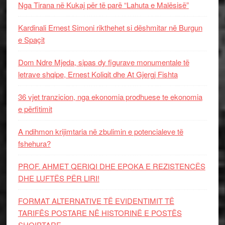
Nga Tirana në Kukaj për të parë “Lahuta e Malësisë”
Kardinali Ernest Simoni rikthehet si dëshmitar në Burgun
e Spaçit
Dom Ndre Mjeda, sipas dy figurave monumentale të
letrave shqipe, Ernest Koliqit dhe At Gjergj Fishta
36 vjet tranzicion, nga ekonomia prodhuese te ekonomia
e përfitimit
A ndihmon krijimtaria në zbulimin e potencialeve të
fshehura?
PROF. AHMET QERIQI DHE EPOKA E REZISTENCЁS
DHE LUFTЁS PЁR LIRI!
FORMAT ALTERNATIVE TË EVIDENTIMIT TË
TARIFËS POSTARE NË HISTORINË E POSTËS
SHQIPTARE