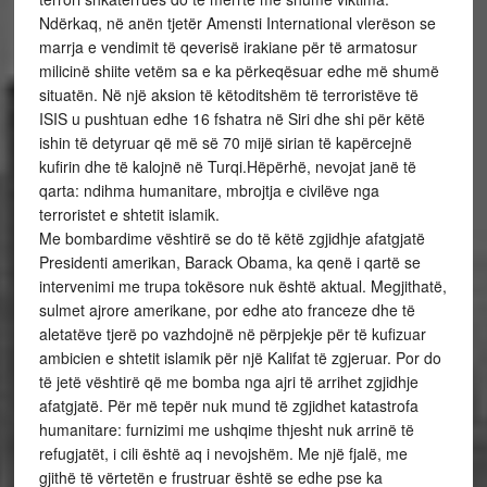
Ndërkaq, në anën tjetër Amensti International vlerëson se
marrja e vendimit të qeverisë irakiane për të armatosur
milicinë shiite vetëm sa e ka përkeqësuar edhe më shumë
situatën. Në një aksion të këtoditshëm të terroristëve të
ISIS u pushtuan edhe 16 fshatra në Siri dhe shi për këtë
ishin të detyruar që më së 70 mijë sirian të kapërcejnë
kufirin dhe të kalojnë në Turqi.Hëpërhë, nevojat janë të
qarta: ndihma humanitare, mbrojtja e civilëve nga
terroristet e shtetit islamik.
Me bombardime vështirë se do të këtë zgjidhje afatgjatë
Presidenti amerikan, Barack Obama, ka qenë i qartë se
intervenimi me trupa tokësore nuk është aktual. Megjithatë,
sulmet ajrore amerikane, por edhe ato franceze dhe të
aletatëve tjerë po vazhdojnë në përpjekje për të kufizuar
ambicien e shtetit islamik për një Kalifat të zgjeruar. Por do
të jetë vështirë që me bomba nga ajri të arrihet zgjidhje
afatgjatë. Për më tepër nuk mund të zgjidhet katastrofa
humanitare: furnizimi me ushqime thjesht nuk arrinë të
refugjatët, i cili është aq i nevojshëm. Me një fjalë, me
gjithë të vërtetën e frustruar është se edhe pse ka