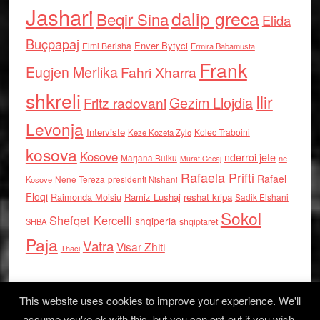
Jashari
dalip greca
Beqir Sina
Elida
Buçpapaj
Enver Bytyci
Elmi Berisha
Ermira Babamusta
Frank
Eugjen Merlika
Fahri Xharra
shkreli
Ilir
Gezim Llojdia
Fritz radovani
Levonja
Interviste
Kolec Traboini
Keze Kozeta Zylo
kosova
Kosove
nderroi jete
Marjana Bulku
ne
Murat Gecaj
Rafaela Prifti
Rafael
Nene Tereza
Kosove
presidenti Nishani
Floqi
Raimonda Moisiu
Ramiz Lushaj
reshat kripa
Sadik Elshani
Sokol
Shefqet Kercelli
shqiperia
shqiptaret
SHBA
Paja
Vatra
Visar Zhiti
Thaci
This website uses cookies to improve your experience. We'll
assume you're ok with this, but you can opt-out if you wish.