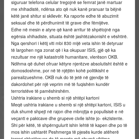
siguruar telefona celular tregojnë se femrat janë martuar
me xhihadistë, ndërsa ato që nuk kanë pranuar ta bëjnë
këtë janë shitur si skllevër. Ka raporte edhe të abuzimit
seksual dhe të përdhunimit të grave dhe fëmijëve.
Edhe në mesin e atyre që kanë arritur të shpëtojnë nga
egërsia xhihadiste, situata është jashtëzakonisht e vështirë.
Nga qershori i këtij viti mbi 830 mijë veta ishin të detyruar
të largohen nga zonat që i ka okupuar ISIS, gjë që ka
rezultuar me një katastrofë humanitare, vlerëson OKB.
Ndihma që duhet ofruar këtyre njerëzve absolutisht është e
domosdoshme, por në të njëjtën kohë politikisht e
parealizueshme. OKB nuk do të jetë në gjendje të
dakordohet për një veprim më të fuqishëm kundër
terroristëve të pamëshirshëm.
Ushtria irakiane u shemb si një shtëpi kartoni
Meqë ushtria irakiane u shemb si një shtëpi kartoni, ISIS u
duk shumë shpejt në rajon dhe mbrojtja e popullsisë e në
veçanti e pakicave dhe grupeve civile ishte jo- ekzistente.
Shi për këtë, të shpërngulurit ishin lehtë të kapen dhe po të
mos ishin ushtarët Peshmerga të pjesës kurde atëherë
terrori shkatërrues do të merrte më shumë viktima.