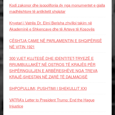
Kodi zakonor dhe isopolifonia dy nga monumentet e gjalla
madhështore të antikitetit shqiptar
Kryetari i Vatrës Dr. Elmi Berisha zhvilloi takim në
Akademinë e Shkencave dhe të Arteve të Kosovës
ÇËSHTJA ÇAME NË PARLAMENTIN E SHQIPËRISË
NË VITIN 1921
300 VJET KUJTESË DHE IDENTITET-TRYEZË E
RRUMBULLAKËT NË OSTROS TË KRAJËS PËR
SHPËRNGULJEN E ARBËRESHËVE NGA TREVA
KRAJË-SHESTAN NË ZARË TË DALMACISË
SHPOPULLIMI, PUSHTIMI I SHEKULLIT XXI
VATRA’s Letter to President Trump: End the Hague
Injustice