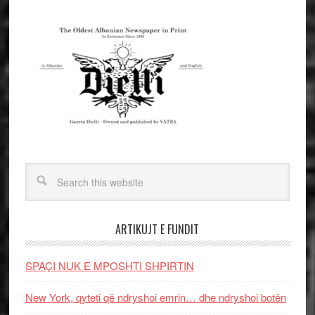
ARTIKUJT E FUNDIT
SPAÇI NUK E MPOSHTI SHPIRTIN
New York, qyteti që ndryshoi emrin… dhe ndryshoi botën