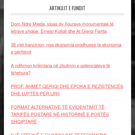
ARTIKUJT E FUNDIT
Dom Ndre Mjeda, sipas dy figurave monumentale të
letrave shqipe, Ernest Koliqit dhe At Gjergj Fishta
36 vjet tranzicion, nga ekonomia prodhuese te ekonomia
e përfitimit
A ndihmon krijimtaria në zbulimin e potencialeve të
fshehura?
PROF. AHMET QERIQI DHE EPOKA E REZISTENCЁS
DHE LUFTЁS PЁR LIRI!
FORMAT ALTERNATIVE TË EVIDENTIMIT TË
TARIFËS POSTARE NË HISTORINË E POSTËS
SHQIPTARE
NJË SPROVË E GUXIMSHME PERFORMIZMI…