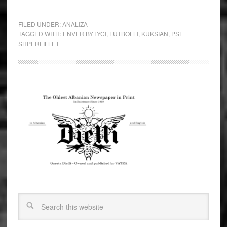
FILED UNDER:
ANALIZA
TAGGED WITH:
ENVER BYTYCI
,
FUTBOLLI
,
KUKSIAN
,
PSE
SHPERFILLET