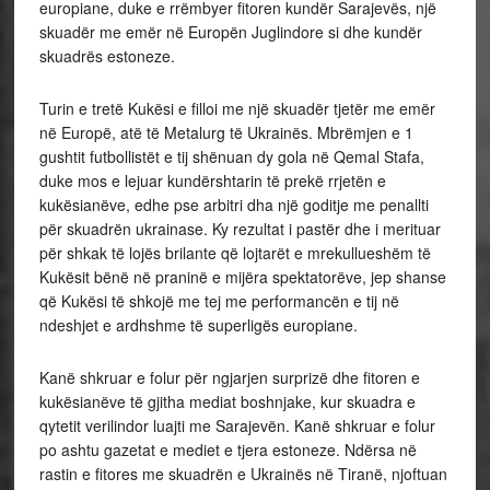
europiane, duke e rrëmbyer fitoren kundër Sarajevës, një
skuadër me emër në Europën Juglindore si dhe kundër
skuadrës estoneze.
Turin e tretë Kukësi e filloi me një skuadër tjetër me emër
në Europë, atë të Metalurg të Ukrainës. Mbrëmjen e 1
gushtit futbollistët e tij shënuan dy gola në Qemal Stafa,
duke mos e lejuar kundërshtarin të prekë rrjetën e
kukësianëve, edhe pse arbitri dha një goditje me penallti
për skuadrën ukrainase. Ky rezultat i pastër dhe i merituar
për shkak të lojës brilante që lojtarët e mrekullueshëm të
Kukësit bënë në praninë e mijëra spektatorëve, jep shanse
që Kukësi të shkojë me tej me performancën e tij në
ndeshjet e ardhshme të superligës europiane.
Kanë shkruar e folur për ngjarjen surprizë dhe fitoren e
kukësianëve të gjitha mediat boshnjake, kur skuadra e
qytetit verilindor luajti me Sarajevën. Kanë shkruar e folur
po ashtu gazetat e mediet e tjera estoneze. Ndërsa në
rastin e fitores me skuadrën e Ukrainës në Tiranë, njoftuan