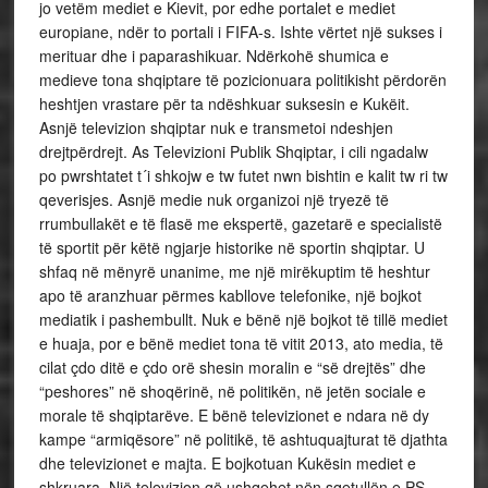
jo vetëm mediet e Kievit, por edhe portalet e mediet
europiane, ndër to portali i FIFA-s. Ishte vërtet një sukses i
merituar dhe i paparashikuar. Ndërkohë shumica e
medieve tona shqiptare të pozicionuara politikisht përdorën
heshtjen vrastare për ta ndëshkuar suksesin e Kukëit.
Asnjë televizion shqiptar nuk e transmetoi ndeshjen
drejtpërdrejt. As Televizioni Publik Shqiptar, i cili ngadalw
po pwrshtatet t´i shkojw e tw futet nwn bishtin e kalit tw ri tw
qeverisjes. Asnjë medie nuk organizoi një tryezë të
rrumbullakët e të flasë me ekspertë, gazetarë e specialistë
të sportit për këtë ngjarje historike në sportin shqiptar. U
shfaq në mënyrë unanime, me një mirëkuptim të heshtur
apo të aranzhuar përmes kabllove telefonike, një bojkot
mediatik i pashembullt. Nuk e bënë një bojkot të tillë mediet
e huaja, por e bënë mediet tona të vitit 2013, ato media, të
cilat çdo ditë e çdo orë shesin moralin e “së drejtës” dhe
“peshores” në shoqërinë, në politikën, në jetën sociale e
morale të shqiptarëve. E bënë televizionet e ndara në dy
kampe “armiqësore” në politikë, të ashtuquajturat të djathta
dhe televizionet e majta. E bojkotuan Kukësin mediet e
shkruara. Një televizion që ushqehet nën sqetullën e PS-