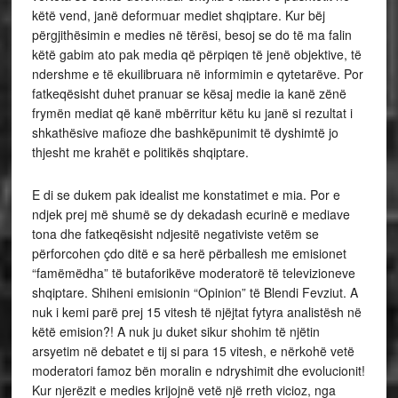
këtë vend, janë deformuar mediet shqiptare. Kur bëj
përgjithësimin e medies në tërësi, besoj se do të ma falin
këtë gabim ato pak media që përpiqen të jenë objektive, të
ndershme e të ekuilibruara në informimin e qytetarëve. Por
fatkeqësisht duhet pranuar se kësaj medie ia kanë zënë
frymën mediat që kanë mbërritur këtu ku janë si rezultat i
shkathësive mafioze dhe bashkëpunimit të dyshimtë jo
thjesht me krahët e politikës shqiptare.
E di se dukem pak idealist me konstatimet e mia. Por e
ndjek prej më shumë se dy dekadash ecurinë e mediave
tona dhe fatkeqësisht ndjesitë negativiste vetëm se
përforcohen çdo ditë e sa herë përballesh me emisionet
“famëmëdha” të butaforikëve moderatorë të televizioneve
shqiptare. Shiheni emisionin “Opinion” të Blendi Fevziut. A
nuk i kemi parë prej 15 vitesh të njëjtat fytyra analistësh në
këtë emision?! A nuk ju duket sikur shohim të njëtin
arsyetim në debatet e tij si para 15 vitesh, e nërkohë vetë
moderatori famoz bën moralin e ndryshimit dhe evolucionit!
Kur njerëzit e medies krijojnë vetë një rreth vicioz, nga