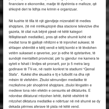
financiare e ekonomike, madje të dyshimta e mafioze, që
shkojnë deri te lidhja me krimin e organizuar.
Në kushte të tilla të një gjendjeje mizerabël të medies
shqiptare, (të më mirëkuptojnë disa stacione televizive dhe
gazeta, të cilat nuk bëjnë pjesë në këtë kategori
fëlliqëisrash mediatike), pres që edhe shumë kohë në
mediat tona të gjallojë nihilizmi e të injorohet suksesi, të
shfaqen shëmtitë e këtij vendi e këtij kombi e të lëvdohen
vetëm sukseset e qeverive, por jo edhe të qytetarëve, të
sundojë mentaliteti provincial, për tu gjendur me kamera te
qyteti e fshati i lindjes së pronarit, por jo 5 metra larg
godinave të TV-ve, në rastin konkret te stadiumi “Qemal
Stafa”. Kukësi dhe skuadra e tij e futbollit na dha një
mësim të vlefshëm. Zbuloi sëmundjen mediatike të
rrezikshme për shoqërinë shqiptare, zbuloi lëngatën e
medieve tona nën efektin e censurës së diktaturës. E
ndonëse diktaturat rrëzohen lehtë, është vështirë të
rrëzohet diktatura mediatike e ndërtuar në më shumë se dy
dekada përmes aferave të pista në këtë vend.