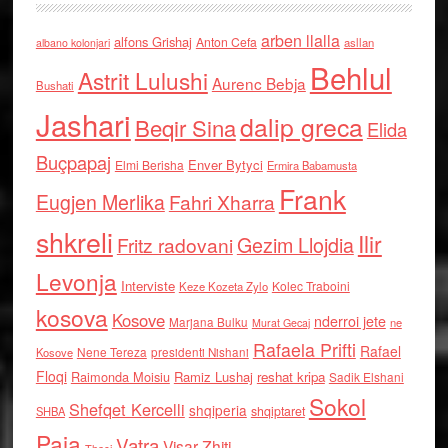
arben llalla
alfons Grishaj
Anton Cefa
asllan
albano kolonjari
Behlul
Astrit Lulushi
Aurenc Bebja
Bushati
Jashari
dalip greca
Beqir Sina
Elida
Buçpapaj
Enver Bytyci
Elmi Berisha
Ermira Babamusta
Frank
Eugjen Merlika
Fahri Xharra
shkreli
Ilir
Gezim Llojdia
Fritz radovani
Levonja
Interviste
Kolec Traboini
Keze Kozeta Zylo
kosova
Kosove
nderroi jete
Marjana Bulku
ne
Murat Gecaj
Rafaela Prifti
Rafael
Nene Tereza
Kosove
presidenti Nishani
Floqi
Raimonda Moisiu
Ramiz Lushaj
reshat kripa
Sadik Elshani
Sokol
Shefqet Kercelli
shqiperia
shqiptaret
SHBA
Paja
Vatra
Visar Zhiti