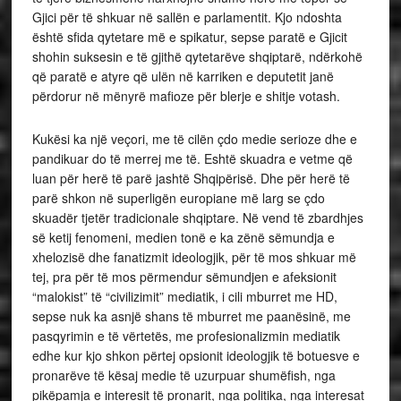
Gjici për të shkuar në sallën e parlamentit. Kjo ndoshta
është sfida qytetare më e spikatur, sepse paratë e Gjicit
shohin suksesin e të gjithë qytetarëve shqiptarë, ndërkohë
që paratë e atyre që ulën në karriken e deputetit janë
përdorur në mënyrë mafioze për blerje e shitje votash.
Kukësi ka një veçori, me të cilën çdo medie serioze dhe e
pandikuar do të merrej me të. Eshtë skuadra e vetme që
luan për herë të parë jashtë Shqipërisë. Dhe për herë të
parë shkon në superligën europiane më larg se çdo
skuadër tjetër tradicionale shqiptare. Në vend të zbardhjes
së ketij fenomeni, medien tonë e ka zënë sëmundja e
xhelozisë dhe fanatizmit ideologjik, për të mos shkuar më
tej, pra për të mos përmendur sëmundjen e afeksionit
“malokist” të “civilizimit” mediatik, i cili mburret me HD,
sepse nuk ka asnjë shans të mburret me paanësinë, me
pasqyrimin e të vërtetës, me profesionalizmin mediatik
edhe kur kjo shkon përtej opsionit ideologjik të botuesve e
pronarëve të kësaj medie të uzurpuar shumëfish, nga
pikëpamja e interesit të pronarit, nga politika, nga interesat