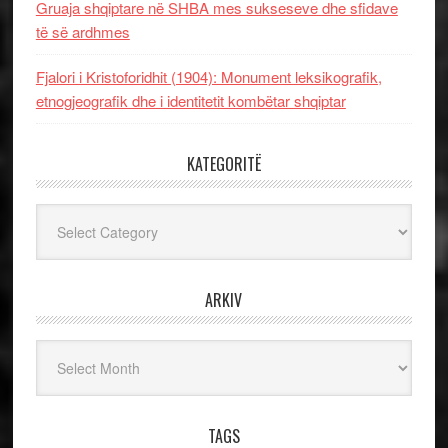
Gruaja shqiptare në SHBA mes sukseseve dhe sfidave
të së ardhmes
Fjalori i Kristoforidhit (1904): Monument leksikografik,
etnogjeografik dhe i identitetit kombëtar shqiptar
KATEGORITË
Kategoritë
ARKIV
Arkiv
TAGS