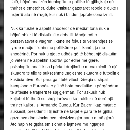
fjalë, bëjnë analizën ideologjike e politike të gjithçkaje që
thuhet e emëtohet, duke kritikuar gazetarët rebelë e duke i
nxjerrë ata në rrugë, kur nuk i binden joprofesionalizmit.
Nuk ka fushë e aspekt shoqëror që mediat tona nuk e
bëjnë objekt të diskutimit e debatit. Madje edhe
perzervativët e viagrën i kanë në fokus të vëmendjes së
tyre e madje i lidhin me politikën e politikanët, jo me
shoqërinë. Por nuk u gjet e udhës që të bëhet një diskutim
jo vetëm në aspektin sportiv, por edhe më gjerë,
psikologjik, analitik sa i përket drejtimit e menaxhimit të një
skuadre të tillë të sukseshme ,siç është skuadra e futbollit e
kukësianëve. Kur para gati tetë vitesh Greqia u shpall
kampione e Europës, e gjithë bota mediatike u përqëndrua
te aftësitë e trajnerit të saj gjerman. Por askush nuk
kujtohet të thotë se shqiptarëve u ka trokitur në derë një
trajner kalibri, si Armando Cungu. Kur Bajerni kap majat e
suksesit, presidenti i tij është në faqet e para të të gjitha
gazetave dhe stacioneve televizive gjermane e më gjerë.
Ato hapin të gjitha emisionet e lajmeve me ngjarjen