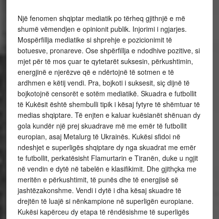
Një fenomen shqiptar mediatik po tërheq gjithnjë e më
shumë vëmendjen e opinionit publik. Injorimi i ngjarjes.
Mospërfillja mediatike si shprehje e pozicionimit të
botuesve, pronareve. Ose shpërfillja e ndodhive pozitive, si
mjet për të mos çuar te qytetarët suksesin, përkushtimin,
energjinë e njerëzve që e ndërtojnë të sotmen e të
ardhmen e këtij vendi. Pra, bojkoti i suksesit, siç dijnë të
bojkotojnë censorët e sotëm mediatikë. Skuadra e futbollit
të Kukësit është shembulli tipik i kësaj fytyre të shëmtuar të
medias shqiptare. Të enjten e kaluar kuësianët shënuan dy
gola kundër një prej skuadrave më me emër të futbollit
europian, asaj Metalurg të Ukrainës. Kukësi sfidoi në
ndeshjet e superligës shqiptare dy nga skuadrat me emër
te futbollit, perkatësisht Flamurtarin e Tiranën, duke u ngjit
në vendin e dytë në tabelën e klasifikimit. Dhe gjithçka me
meritën e përkushtimit, të punës dhe të energjisë së
jashtëzakonshme. Vendi i dytë i dha kësaj skuadre të
drejtën të luajë si nënkampione në superligën europiane.
Kukësi kapërceu dy etapa të rëndësishme të superligës