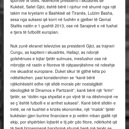
sportive të ditës. Ndërkohë presidenti i skuadrës së
Kukësit, Safet Gjici, është bërë i njohur më shumë nga një
takim me kryetarin e Bashkisë së Tiranës, Lulzim Basha,
sesa nga suksesi që korri në fushën e gjelber të Qemal
Stafës natën e 1 gushtit 2013, ose në Sarajevë e në fushat
e tjera të futbollit europian.
Nuk zunë ekranet televizive as presidenti Gjici, as trajneri
Cungu, as kapiteni i skuadrës, Hallaçi, as ndonjë
golshënues e lojtar tjetër sulmues, mesfushor ose në
mbrojtje në rastin e fitoreve të njëpasnjëshme në ndeshje
me skuadrat europiane. Duket sikur të gjithë këta po
ndëshkohen. pasi konsiderohen se “kanë bërë
njëkohësisht edhe një sfidë morale për nostalgjikët
ideologjikë të Dinamos e Partizanit”, kanë bërë një “krim”
tjetër, se “dolën nga shpellat e po vijnë të na dëshmojnë ne
se ç´është futbolli e si arrihet suksesi”. Kanë bërë sfidën e
tretë, se në kushtet e krizës ekonomike, një “malok” tjetër
kukësian gjen burime financiare e jo vetëm mban gjallë një
ekip, por shpërblen lojtarët e tij për çdo fitore, ndërkohë që
të tjerë biznesmenë harxhojnë shumë herë më tepër se