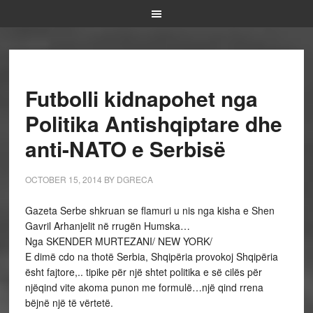
Futbolli kidnapohet nga
Politika Antishqiptare dhe
anti-NATO e Serbisë
OCTOBER 15, 2014
BY
DGRECA
Gazeta Serbe shkruan se flamuri u nis nga kisha e Shen
Gavril Arhanjelit në rrugën Humska…
Nga SKENDER MURTEZANI/ NEW YORK/
E dimë cdo na thotë Serbia, Shqipëria provokoj Shqipëria
ësht fajtore,.. tipike për një shtet politika e së cilës për
njëqind vite akoma punon me formulë…një qind rrena
bëjnë një të vërtetë.