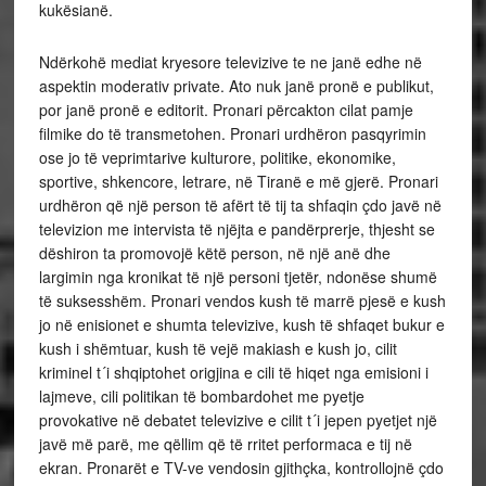
kukësianë.
Ndërkohë mediat kryesore televizive te ne janë edhe në
aspektin moderativ private. Ato nuk janë pronë e publikut,
por janë pronë e editorit. Pronari përcakton cilat pamje
filmike do të transmetohen. Pronari urdhëron pasqyrimin
ose jo të veprimtarive kulturore, politike, ekonomike,
sportive, shkencore, letrare, në Tiranë e më gjerë. Pronari
urdhëron që një person të afërt të tij ta shfaqin çdo javë në
televizion me intervista të njëjta e pandërprerje, thjesht se
dëshiron ta promovojë këtë person, në një anë dhe
largimin nga kronikat të një personi tjetër, ndonëse shumë
të suksesshëm. Pronari vendos kush të marrë pjesë e kush
jo në enisionet e shumta televizive, kush të shfaqet bukur e
kush i shëmtuar, kush të vejë makiash e kush jo, cilit
kriminel t´i shqiptohet origjina e cili të hiqet nga emisioni i
lajmeve, cili politikan të bombardohet me pyetje
provokative në debatet televizive e cilit t´i jepen pyetjet një
javë më parë, me qëllim që të rritet performaca e tij në
ekran. Pronarët e TV-ve vendosin gjithçka, kontrollojnë çdo