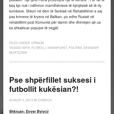
keq kjo nuk i ndihmon marrdhënieve të fqinjësisë së të dy
kombeve. Shkon në dëm të Serbisë në Rehabilitimin e saj
pas krimeve të kryera në Ballkan, po edhe Rusisë në
rehabilitimi post Komunist për damin dhe dhimbjen që ua
ka shkaktuar popujve të vegjël.
FILED UNDER:
OPINION
TAGGED WITH:
FUTBOLLI
,
KIDNAPOHET
,
POLITIKA
,
SKENDER
MURTEZANI
Pse shpërfillet suksesi i
futbollit kukësian?!
AUGUST 4, 2013
BY
DGRECA
Shkruan: Enver Bytyçi/