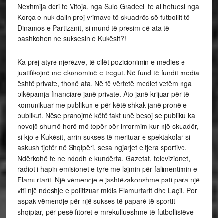
Nexhmija deri te Vitoja, nga Sulo Gradeci, te ai hetuesi nga
Korça e nuk dalin prej vrimave të skuadrës së futbollit të
Dinamos e Partizanit, si mund të presim që ata të
bashkohen ne suksesin e Kukësit?!
Ka prej atyre njerëzve, të cilët pozicionimin e medies e
justifikojnë me ekonominë e tregut. Në fund të fundit media
është private, thonë ata. Në të vërtetë mediet vetëm nga
pikëpamja financiare janë private. Ato janë krijuar për të
komunikuar me publikun e për këtë shkak janë pronë e
publikut. Nëse pranojmë këtë fakt unë besoj se publiku ka
nevojë shumë herë më tepër për informim kur një skuadër,
si kjo e Kukësit, arrin sukses të merituar e spektakolar si
askush tjetër në Shqipëri, sesa ngjarjet e tjera sportive.
Ndërkohë te ne ndodh e kundërta. Gazetat, televizionet,
radiot i hapin emisionet e tyre me lajmin për falimentimin e
Flamurtarit. Një vëmendje e jashtëzakonshme pati para një
viti një ndeshje e politizuar midis Flamurtarit dhe Laçit. Por
aspak vëmendje për një sukses të paparë të sportit
shqiptar, për pesë fitoret e mrekullueshme të futbollistëve