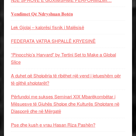
𝐕𝐞𝐧𝐝𝐢𝐦𝐞𝐭 𝐐𝐞̈ 𝐍𝐝𝐫𝐲𝐬𝐡𝐮𝐚𝐧 𝐁𝐨𝐭𝐞̈𝐧
Lek Gjolaj – kalorësi fisnik i Malësisë
FEDERATA VATRA SHPALLË KRYESINË
“Pinocchio’s Harvard” by Tertini Set to Make a Global
Slice
A duhet që Shqipëria të ribëhet një vend i jetueshëm për
të gjithë shqiptarët?
Përfundoi me sukses Seminari XIX Mbarëkombëtar i
Mësuesve të Gjuhës Shqipe dhe Kulturës Shqiptare në
Diasporë dhe në Mërgatë
Pse dhe kush e vrau Hasan Riza Pashën?