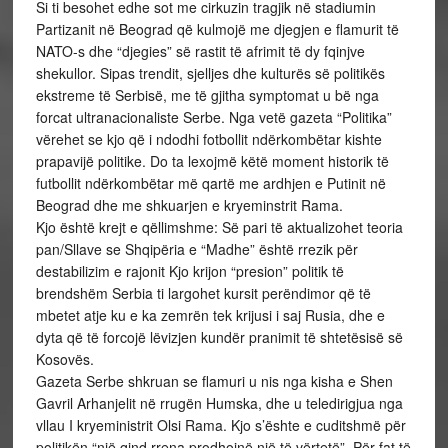
Si ti besohet edhe sot me cirkuzin tragjik në stadiumin
Partizanit në Beograd që kulmojë me djegjen e flamurit të
NATO-s dhe “djegies” së rastit të afrimit të dy fqinjve
shekullor. Sipas trendit, sjelljes dhe kulturës së politikës
ekstreme të Serbisë, me të gjitha symptomat u bë nga
forcat ultranacionaliste Serbe. Nga vetë gazeta “Politika”
vërehet se kjo që i ndodhi fotbollit ndërkombëtar kishte
prapavijë politike. Do ta lexojmë këtë moment historik të
futbollit ndërkombëtar më qartë me ardhjen e Putinit në
Beograd dhe me shkuarjen e kryeminstrit Rama.
Kjo është krejt e qëllimshme: Së pari të aktualizohet teoria
pan/Sllave se Shqipëria e “Madhe” është rrezik për
destabilizim e rajonit Kjo krijon “presion” politik të
brendshëm Serbia ti largohet kursit perëndimor që të
mbetet atje ku e ka zemrën tek krijusi i saj Rusia, dhe e
dyta që të forcojë lëvizjen kundër pranimit të shtetësisë së
Kosovës.
Gazeta Serbe shkruan se flamuri u nis nga kisha e Shen
Gavril Arhanjelit në rrugën Humska, dhe u teledirigjua nga
vllau I kryeministrit Olsi Rama. Kjo s’ështe e cuditshmë për
politikën “një qind rrena prodhojnë një të vërtetë”. Për fat të