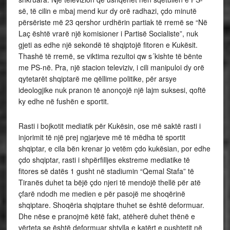
së, të cilin e mbaj mend kur dy orë radhazi, çdo minutë
përsëriste më 23 qershor urdhërin partiak të rremë se “Në
Laç është vrarë një komisioner i Partisë Socialiste”, nuk
gjeti as edhe një sekondë të shqiptojë fitoren e Kukësit.
Thashë të rremë, se viktima rezultoi qw s´kishte të bënte
me PS-në. Pra, një stacion televiziv, i cili manipuloi dy orë
qytetarët shqiptarë me qëllime politike, për arsye
ideologjike nuk pranon të anonçojë një lajm suksesi, qoftë
ky edhe në fushën e sportit.
Rasti i bojkotit mediatik për Kukësin, ose më saktë rasti i
injorimit të një prej ngjarjeve më të mëdha të sportit
shqiptar, e cila bën krenar jo vetëm çdo kukësian, por edhe
çdo shqiptar, rasti i shpërfilljes ekstreme mediatike të
fitores së datës 1 gusht në stadiumin “Qemal Stafa” të
Tiranës duhet ta bëjë çdo njeri të mendojë thellë për atë
çfarë ndodh me medien e për pasojë me shoqërinë
shqiptare. Shoqëria shqiptare thuhet se është deformuar.
Dhe nëse e pranojmë këtë fakt, atëherë duhet thënë e
vërteta se është deformuar shtylla e katërt e pushtetit në