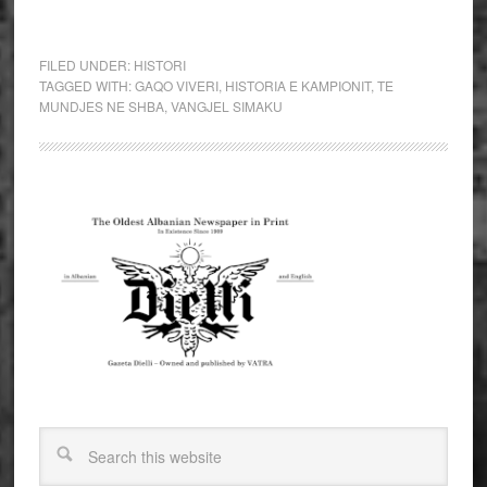
FILED UNDER:
HISTORI
TAGGED WITH:
GAQO VIVERI
,
HISTORIA E KAMPIONIT
,
TE
MUNDJES NE SHBA
,
VANGJEL SIMAKU