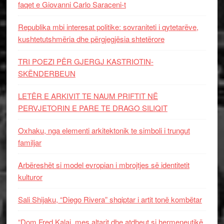
faqet e Giovanni Carlo Saraceni-t
Republika mbi interesat politike: sovraniteti i qytetarëve,
kushtetutshmëria dhe përgjegjësia shtetërore
TRI POEZI PËR GJERGJ KASTRIOTIN-
SKËNDERBEUN
LETËR E ARKIVIT TE NAUM PRIFTIT NË
PERVJETORIN E PARE TE DRAGO SILIQIT
Oxhaku, nga elementi arkitektonik te simboli i trungut
familjar
Arbëreshët si model evropian i mbrojtjes së identitetit
kulturor
Sali Shijaku, “Diego Rivera” shqiptar i artit tonë kombëtar
“Dom Fred Kalaj, mes altarit dhe atdheut si hermeneutikë