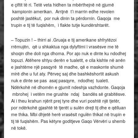
e çiftit të ri. Tetë veta hidhen ta mbërthejnë në gjumë
kampionin amerikan. Arrijnë t’i marrin edhe revolen
poshtë jastëkut, por nuk dinin ta përdornin. Gaqoja me
trupin e tij të fuqishëm, i flakte tutje kundërshtarët.
– Topuzin ! – thirri ai .Gruaja e tij amerikane shfrytëzoi
rrëmujën, që u shkaktua nga dylyftimi i vrasësve me të
shoqin dhe doli nga dhoma. Por ajo nuk e dinte ku ndodhej
topuzi. Atëhere shtyu derën e tualetit, e cila kishte në anën
e jashtëme një pasqyrë të madhe, që e maskonte shumë
mirë dhe u fut aty. Përveç saj dhe bashkëshortit askush
nuk e dinte se pas asaj pasqyre, ndodhej tualeti.
Ndërkohë në dhomën e gjumit ndeshja vazhdonte. Gaqoja
mbrohej i vetëm me grushte ndaj bandës së grabitësve.
Ai i theu krahun njërit prej tyre dhe vuri poshtë një tjetër,
por ndërkohë gjashtë të tjerët u sulën drejt tij dhe e qëlluan
me thika. Mbi dhjetë herë vrasësit ngulën thikat në trupin e
tij të fuqishëm. Pas këtyre goditjeve Gaqo Vërvëri u shemb
në tokë.