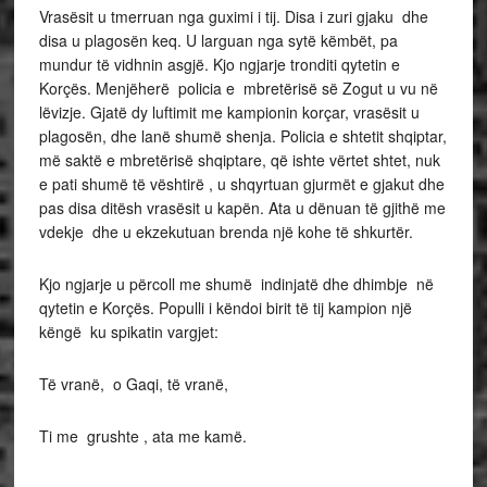
Vrasësit u tmerruan nga guximi i tij. Disa i zuri gjaku dhe
disa u plagosën keq. U larguan nga sytë këmbët, pa
mundur të vidhnin asgjë. Kjo ngjarje tronditi qytetin e
Korçës. Menjëherë policia e mbretërisë së Zogut u vu në
lëvizje. Gjatë dy luftimit me kampionin korçar, vrasësit u
plagosën, dhe lanë shumë shenja. Policia e shtetit shqiptar,
më saktë e mbretërisë shqiptare, që ishte vërtet shtet, nuk
e pati shumë të vështirë , u shqyrtuan gjurmët e gjakut dhe
pas disa ditësh vrasësit u kapën. Ata u dënuan të gjithë me
vdekje dhe u ekzekutuan brenda një kohe të shkurtër.
Kjo ngjarje u përcoll me shumë indinjatë dhe dhimbje në
qytetin e Korçës. Populli i këndoi birit të tij kampion një
këngë ku spikatin vargjet:
Të vranë, o Gaqi, të vranë,
Ti me grushte , ata me kamë.