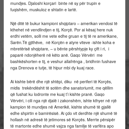
mundjes. Djaloshi korçari binte në sy për trupin e
fuqishëm, muskuloz e shtatin e lartë.
Një ditë të bukur kampioni shqiptaro – amerikan vendosi të
kthehet në vendlindjen e tij, Korçë. Por ai kësaj here nuk
erdhi vetëm, solli me vete edhe gruan e tij të re amerikane,
Sarën.Të gjithëve, në Korçën e atyre viteve -ishte koha e
mbretërisë shqiptare, – u bënte përshtypje ky çift i ri, i
paparë ndonjëherë në këto anë. Gaqo Vërvëri me
bashkëshorten e tij, e veshur allafrënga , bridhnin fushave
nga Drenova e tutje, të hipur mbi dy kuaj race.
Ai kishte bërë dhe një shtëpi, diku në periferi të Korçës,
midis trekëndëshit të sotëm dhe sanatoriumit, me qëllim
që fushat ku lodronte me kuaj t’i kishte pranë. Gaqo
Vërvëri, i cili nga një djalë i zakonshëm, ishte kthyer në një
kampion të mundjes në Amerikë, kishte shumë të gjallë
edhe shpirtin e bamirësisë. Ai çdo vit derdhte një shumë të
hollash në adresë të jetimores së Korçës. Merrte përsipër
të martonte edhe shumë vajza nga familje të varfëra apo