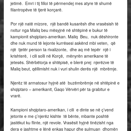
jetimë. Emri i tij filloi të përmendej mes atyre të shumë
filantropëve të tjerë korçarë.
Por një natë mizore, një bandë kusarësh dhe vrasësish të
nxitur nga Maliq beu mësyjnë në shtëpinë e bukur të
kampionit shqiptaro-amerikan. Maliq Beu, nuk dëshironte
dhe nuk mund të lejonte kurrësesi askënd mbi veten, që
një tjetër person ta rivalizonte, dhe aq më tepër një i
krishterë, i cili solli në Korçë, mënyrën amerikane të
jetesës. Shërbëtorja e shtëpisë, e blerë prej njerëzve të
Maliq beut, qëllimisht nuk i vuri shulin derës një mbrëmje.
Njerëz të armatosur hyjnë atë buzëmbrëmje në shtëpinë e
shqiptaro – amerikanit, Gaqo Vërvëri për ta grabitur e
vrarë.
Kampioni shqiptaro-amerikan, i cili e dinte se në ç’vend
jetonte e me ç’njerëz kishte të bënte, mbante poshtë
jastëkut ku flinte, një revole. Vrasësit hyjnë tinëzisht nga
dera e jashtme e lënë enkas hapur dhe sulmuan dhomën