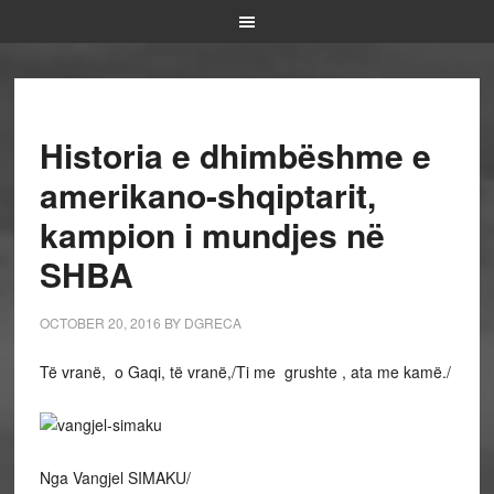
Historia e dhimbëshme e
amerikano-shqiptarit,
kampion i mundjes në
SHBA
OCTOBER 20, 2016
BY
DGRECA
Të vranë, o Gaqi, të vranë,/Ti me grushte , ata me kamë./
Nga Vangjel SIMAKU/