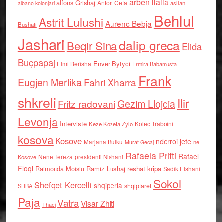
arben llalla
alfons Grishaj
Anton Cefa
asllan
albano kolonjari
Behlul
Astrit Lulushi
Aurenc Bebja
Bushati
Jashari
dalip greca
Beqir Sina
Elida
Buçpapaj
Enver Bytyci
Elmi Berisha
Ermira Babamusta
Frank
Eugjen Merlika
Fahri Xharra
shkreli
Ilir
Gezim Llojdia
Fritz radovani
Levonja
Interviste
Kolec Traboini
Keze Kozeta Zylo
kosova
Kosove
nderroi jete
Marjana Bulku
ne
Murat Gecaj
Rafaela Prifti
Rafael
Nene Tereza
Kosove
presidenti Nishani
Floqi
Raimonda Moisiu
Ramiz Lushaj
reshat kripa
Sadik Elshani
Sokol
Shefqet Kercelli
shqiperia
shqiptaret
SHBA
Paja
Vatra
Visar Zhiti
Thaci