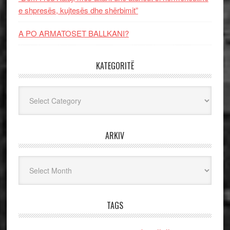
e shpresës, kujtesës dhe shërbimit”
A PO ARMATOSET BALLKANI?
KATEGORITË
Kategoritë
ARKIV
Arkiv
TAGS