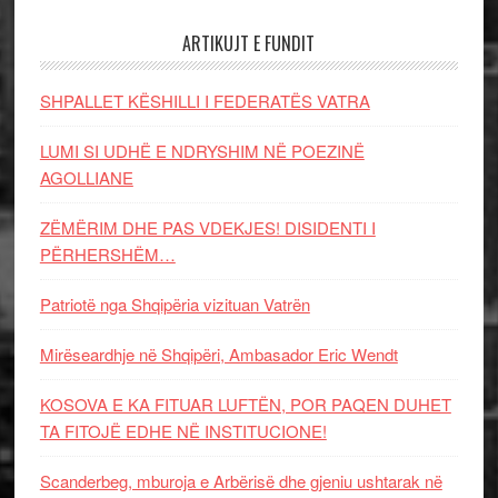
ARTIKUJT E FUNDIT
SHPALLET KËSHILLI I FEDERATËS VATRA
LUMI SI UDHË E NDRYSHIM NË POEZINË
AGOLLIANE
ZËMËRIM DHE PAS VDEKJES! DISIDENTI I
PËRHERSHËM…
Patriotë nga Shqipëria vizituan Vatrën
Mirëseardhje në Shqipëri, Ambasador Eric Wendt
KOSOVA E KA FITUAR LUFTËN, POR PAQEN DUHET
TA FITOJË EDHE NË INSTITUCIONE!
Scanderbeg, mburoja e Arbërisë dhe gjeniu ushtarak në