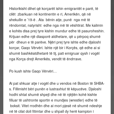
Historikisht dihet që korçarët ishin emigrantët e parë, të
cilët zbarkuan në kontinentin e ri, Amerikën, që në
shekullin e ’19-ë . Ata bënin atje, punë nga më të
rëndomtat, natyrisht edhe nga më të vështirat. Me kalimin
e kohës disa prej tyre kishin mundur edhe të pasuroheshin.
Krijuan edhe një diasporë atdhetare, që u përpoq shumë
për dheun e të parëve. Njëri prej tyre ishte edhe djaloshi
korçar, Gaqo Vërvëri. Ishte një bir i Korçës, që edhe ai si
shumë bashkëatdhetarë të tij, pati emigruar qysh i vogël
nga Korça drejt Amerikës, vendit të ëndrrave.
Po kush ishte Gaqo Vërvëri…
Ai pat shkuar atje i vogël dhe u vendos në Boston të SHBA-
s. Fillimisht bëri punën e lustraxhiut të këpucëve. Djaloshi
hodhi shtat shumë shpejt dhe në të njëjtën kohë kishte
filluar të ushtronte sportin e mundjes (wrestler) edhe të
boksit. Vitet rrodhën dhe ai mori pjesë në shumë ndeshje
në të cilat doli fitimtar dhe u shpall dy herë kampion i