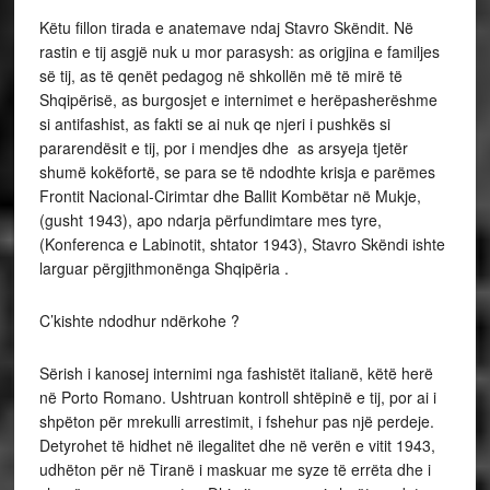
Këtu fillon tirada e anatemave ndaj Stavro Skëndit. Në
rastin e tij asgjë nuk u mor parasysh: as origjina e familjes
së tij, as të qenët pedagog në shkollën më të mirë të
Shqipërisë, as burgosjet e internimet e herëpasherëshme
si antifashist, as fakti se ai nuk qe njeri i pushkës si
pararendësit e tij, por i mendjes dhe as arsyeja tjetër
shumë kokëfortë, se para se të ndodhte krisja e parëmes
Frontit Nacional-Cirimtar dhe Ballit Kombëtar në Mukje,
(gusht 1943), apo ndarja përfundimtare mes tyre,
(Konferenca e Labinotit, shtator 1943), Stavro Skëndi ishte
larguar përgjithmonënga Shqipëria .
C’kishte ndodhur ndërkohe ?
Sërish i kanosej internimi nga fashistët italianë, këtë herë
në Porto Romano. Ushtruan kontroll shtëpinë e tij, por ai i
shpëton për mrekulli arrestimit, i fshehur pas një perdeje.
Detyrohet të hidhet në ilegalitet dhe në verën e vitit 1943,
udhëton për në Tiranë i maskuar me syze të errëta dhe i