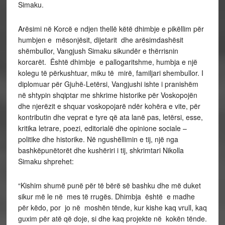
Simaku.
Arësimi në Korcë e ndjen thellë këtë dhimbje e pikëllim për
humbjen e mësonjësit, dijetarit dhe arësimdashësit
shëmbullor, Vangjush Simaku sikundër e thërrisnin
korcarët. Është dhimbje e pallogaritshme, humbja e një
kolegu të përkushtuar, miku të mirë, familjari shembullor. I
diplomuar për Gjuhë-Letërsi, Vangjushi ishte i pranishëm
në shtypin shqiptar me shkrime historike për Voskopojën
dhe njerëzit e shquar voskopojarë ndër kohëra e vite, për
kontributin dhe veprat e tyre që ata lanë pas, letërsi, esse,
kritika letrare, poezi, editorialë dhe opinione sociale –
politike dhe historike. Në ngushëllimin e tij, një nga
bashkëpunëtorët dhe kushëriri i tij, shkrimtari Nikolla
Simaku shprehet:
“Kishim shumë punë për të bërë së bashku dhe më duket
sikur më le në mes të rrugës. Dhimbja është e madhe
për këdo, por jo në moshën tënde, kur kishe kaq vrull, kaq
guxim për atë që doje, si dhe kaq projekte në kokën tënde.