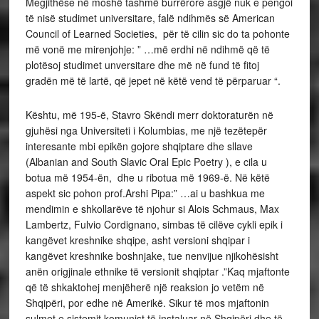
Megjithëse në moshë tashmë burrërore asgjë nuk e pengoi
të nisë studimet universitare, falë ndihmës së American
Council of Learned Societies, për të cilin sic do ta pohonte
më vonë me mirenjohje: ” …më erdhi në ndihmë që të
plotësoj studimet unversitare dhe më në fund të fitoj
gradën më të lartë, që jepet në këtë vend të përparuar “.
Kështu, më 195-ë, Stavro Skëndi merr doktoraturën në
gjuhësi nga Universiteti i Kolumbias, me një tezëtepër
interesante mbi epikën gojore shqiptare dhe sllave
(Albanian and South Slavic Oral Epic Poetry ), e cila u
botua më 1954-ën, dhe u ribotua më 1969-ë. Në këtë
aspekt sic pohon prof.Arshi Pipa:” …ai u bashkua me
mendimin e shkollarëve të njohur si Alois Schmaus, Max
Lambertz, Fulvio Cordignano, simbas të cilëve cykli epik i
kangëvet kreshnike shqipe, asht versioni shqipar i
kangëvet kreshnike boshnjake, tue nenvijue njikohësisht
anën origjinale ethnike të versionit shqiptar .”Kaq mjaftonte
që të shkaktohej menjëherë një reaksion jo vetëm në
Shqipëri, por edhe në Amerikë. Sikur të mos mjaftonin
sulmet e sistemit komunist të instaluar në Shqipëri dhe të