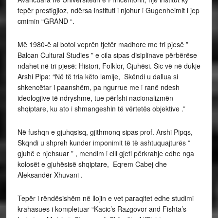
tepër prestigjioz, ndërsa instituti i njohur i Gugenheimit i jep
cmimin “GRAND “.
Më 1980-ë ai botoi veprën tjetër madhore me tri pjesë ”
Balcan Cultural Studies ” e cila sipas disiplinave përbërëse
ndahet në tri pjesë: Histori, Folklor, Gjuhësi. Sic vë në dukje
Arshi Pipa: “Në të tria këto lamije, Skëndi u dallua si
shkencëtar i paanshëm, pa ngurrue me i ranë ndesh
ideologjive të ndryshme, tue përfshi nacionalizmën
shqiptare, ku ato i shmangeshin të vërtetës objektive .”
Në fushqn e gjuhqsisq, gjithmonq sipas prof. Arshi Pipqs,
Skqndi u shpreh kunder imponimit të të ashtuquajturës ”
gjuhë e njehsuar ” , mendim i cili gjeti përkrahje edhe nga
kolosët e gjuhësisë shqiptare, Eqrem Cabej dhe
Aleksandër Xhuvani .
Tepër i rëndësishëm në llojin e vet paraqitet edhe studimi
krahasues i kompletuar “Kacic’s Razgovor and Fishta’s