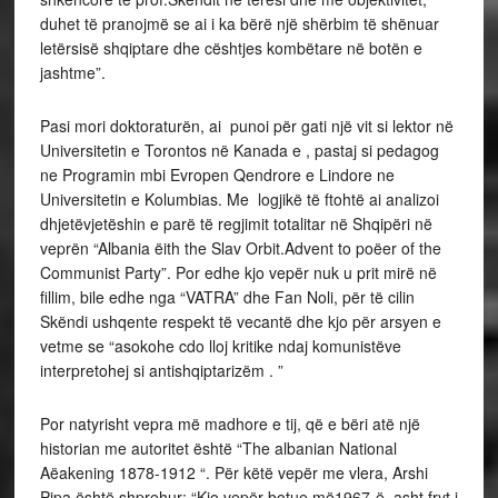
duhet të pranojmë se ai i ka bërë një shërbim të shënuar
letërsisë shqiptare dhe cështjes kombëtare në botën e
jashtme”.
Pasi mori doktoraturën, ai punoi për gati një vit si lektor në
Universitetin e Torontos në Kanada e , pastaj si pedagog
ne Programin mbi Evropen Qendrore e Lindore ne
Universitetin e Kolumbias. Me logjikë të ftohtë ai analizoi
dhjetëvjetëshin e parë të regjimit totalitar në Shqipëri në
veprën “Albania ëith the Slav Orbit.Advent to poëer of the
Communist Party”. Por edhe kjo vepër nuk u prit mirë në
fillim, bile edhe nga “VATRA” dhe Fan Noli, për të cilin
Skëndi ushqente respekt të vecantë dhe kjo për arsyen e
vetme se “asokohe cdo lloj kritike ndaj komunistëve
interpretohej si antishqiptarizëm . ”
Por natyrisht vepra më madhore e tij, që e bëri atë një
historian me autoritet është “The albanian National
Aëakening 1878-1912 “. Për këtë vepër me vlera, Arshi
Pipa është shprehur: “Kjo vepër botue më1967-ë, asht fryt i