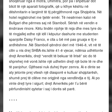
shoqëruar nga e motra, Dhimitra, por pa i shpëtuar dot
blicit të një aparati fotografik, që u kthye kështu në
dëshmitarin e largimit të tij përgjithmonë nga Shqipëria. Në
hotel regjistrohet me tjetër emër. Të nesërmen kaloi në
Bullgari dhe përmes saj në Stamboll. Sërish në vendin e
ëndrrave rinore. Këtu lindën njohje të reja dhe mes tyre do
të ringjallej edhe një idil i këputur dashurie me studenten
spanjolle Daisy Franco, e cila u bë më pas gruaja e tij e
ardhëshme .Në Stamboll qëndroi deri më 1946-ë, vit në të
cilin u nis drej SHBA-ës.Ishte 41-ë vjecar, ndërsa udhëtonte
drejt Amerikës, drejt “vendit të bekuar të lirisë” sic do të
shprehej më vonë.Ishte një udhetim drejt një bote të re dhe
të panjohur. Gjithsesi nuk duhej thyer zemra. Ai e dinte se
aty jetonte prej vitesh një diasporë e kulluar shqiptarësh,
shumë prej të cilëve me origjinë nga vendlindja e tij. Ai po
vinte drejt tyre i sigurt; drejt Amerikës për t’u bërë
përfundimisht qytetar i saj i dorës së parë.
* * * *