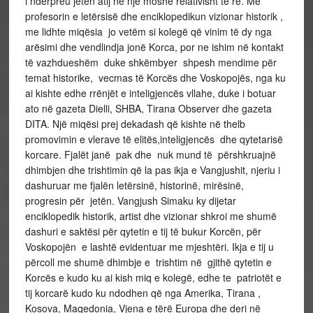
i ndërpreu jetën atij në një moshë relativisht të re. Me
profesorin e letërsisë dhe enciklopedikun vizionar historik ,
me lidhte miqësia jo vetëm si kolegë që vinim të dy nga
arësimi dhe vendlindja jonë Korca, por ne ishim në kontakt
të vazhdueshëm duke shkëmbyer shpesh mendime për
temat historike, vecmas të Korcës dhe Voskopojës, nga ku
ai kishte edhe rrënjët e inteligjencës vllahe, duke i botuar
ato në gazeta Dielli, SHBA, Tirana Observer dhe gazeta
DITA. Një miqësi prej dekadash që kishte në thelb
promovimin e vlerave të elitës,inteligjencës dhe qytetarisë
korcare. Fjalët janë pak dhe nuk mund të përshkruajnë
dhimbjen dhe trishtimin që la pas ikja e Vangjushit, njeriu i
dashuruar me fjalën letërsinë, historinë, mirësinë,
progresin për jetën. Vangjush Simaku ky dijetar
enciklopedik historik, artist dhe vizionar shkroi me shumë
dashuri e saktësi për qytetin e tij të bukur Korcën, për
Voskopojën e lashtë evidentuar me mjeshtëri. Ikja e tij u
përcoll me shumë dhimbje e trishtim në gjithë qytetin e
Korcës e kudo ku ai kish miq e kolegë, edhe te patriotët e
tij korcarë kudo ku ndodhen që nga Amerika, Tirana ,
Kosova, Maqedonia, Vjena e tërë Europa dhe deri në