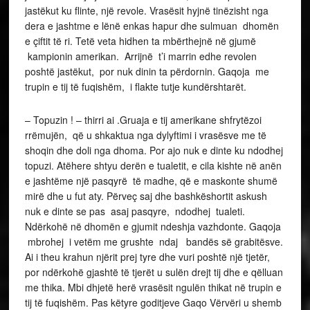
jastëkut ku flinte, një revole. Vrasësit hyjnë tinëzisht nga
dera e jashtme e lënë enkas hapur dhe sulmuan dhomën
e çiftit të ri. Tetë veta hidhen ta mbërthejnë në gjumë
kampionin amerikan. Arrijnë t’i marrin edhe revolen
poshtë jastëkut, por nuk dinin ta përdornin. Gaqoja me
trupin e tij të fuqishëm, i flakte tutje kundërshtarët.
– Topuzin ! – thirri ai .Gruaja e tij amerikane shfrytëzoi
rrëmujën, që u shkaktua nga dylyftimi i vrasësve me të
shoqin dhe doli nga dhoma. Por ajo nuk e dinte ku ndodhej
topuzi. Atëhere shtyu derën e tualetit, e cila kishte në anën
e jashtëme një pasqyrë të madhe, që e maskonte shumë
mirë dhe u fut aty. Përveç saj dhe bashkëshortit askush
nuk e dinte se pas asaj pasqyre, ndodhej tualeti.
Ndërkohë në dhomën e gjumit ndeshja vazhdonte. Gaqoja
mbrohej i vetëm me grushte ndaj bandës së grabitësve.
Ai i theu krahun njërit prej tyre dhe vuri poshtë një tjetër,
por ndërkohë gjashtë të tjerët u sulën drejt tij dhe e qëlluan
me thika. Mbi dhjetë herë vrasësit ngulën thikat në trupin e
tij të fuqishëm. Pas këtyre goditjeve Gaqo Vërvëri u shemb