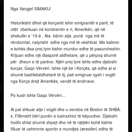
Nga Vangjel SIMAKU/
Historikisht dihet që korçarët ishin emigrantët e parë, të
cilët zbarkuan në kontinentin e ri, Amerikën, që në
shekullin e ’19-ë . Ata bënin atje, punë nga më të
rëndomtat, natyrisht edhe nga më të vështirat. Me kalimin
e kohës disa prej tyre kishin mundur edhe të pasuroheshin.
Krijuan edhe një diasporë atdhetare, që u përpoq shumë
për dheun e të parëve. Njëri prej tyre ishte edhe djaloshi
korçar, Gaqo Vërvëri. Ishte një bir i Korçës, që edhe ai si
shumë bashkëatdhetarë të tij, pati emigruar qysh i vogël
nga Korça drejt Amerikës, vendit të ëndrrave.
Po kush ishte Gaqo Vërvëri…
Ai pat shkuar atje i vogël dhe u vendos në Boston të SHBA-
s. Fillimisht bëri punën e lustraxhiut të këpucëve. Djaloshi
hodhi shtat shumë shpejt dhe në të njëjtën kohë kishte
filluar të ushtronte sportin e mundjes (wrestler) edhe të