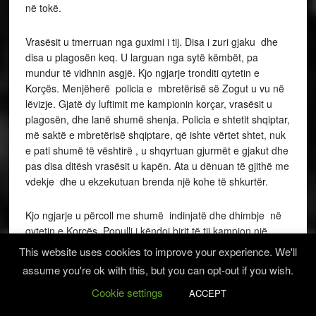
në tokë.
Vrasësit u tmerruan nga guximi i tij. Disa i zuri gjaku dhe
disa u plagosën keq. U larguan nga sytë këmbët, pa
mundur të vidhnin asgjë. Kjo ngjarje tronditi qytetin e
Korçës. Menjëherë policia e mbretërisë së Zogut u vu në
lëvizje. Gjatë dy luftimit me kampionin korçar, vrasësit u
plagosën, dhe lanë shumë shenja. Policia e shtetit shqiptar,
më saktë e mbretërisë shqiptare, që ishte vërtet shtet, nuk
e pati shumë të vështirë , u shqyrtuan gjurmët e gjakut dhe
pas disa ditësh vrasësit u kapën. Ata u dënuan të gjithë me
vdekje dhe u ekzekutuan brenda një kohe të shkurtër.
Kjo ngjarje u përcoll me shumë indinjatë dhe dhimbje në
qytetin e Korçës. Populli i këndoi birit të tij kampion një
këngë ku spikatin vargjet:
This website uses cookies to improve your experience. We'll
assume you're ok with this, but you can opt-out if you wish.
Të vranë, o Gaqi, të vranë,
Cookie settings
ACCEPT
Ti me grushte , ata me kamë.