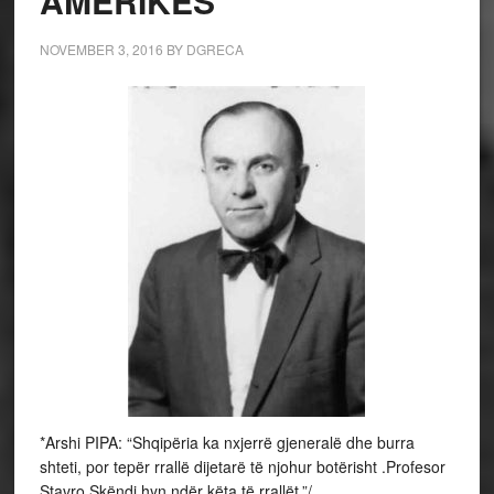
AMERIKËS
NOVEMBER 3, 2016
BY
DGRECA
*Arshi PIPA: “Shqipëria ka nxjerrë gjeneralë dhe burra
shteti, por tepër rrallë dijetarë të njohur botërisht .Profesor
Stavro Skëndi hyn ndër këta të rrallët.”/