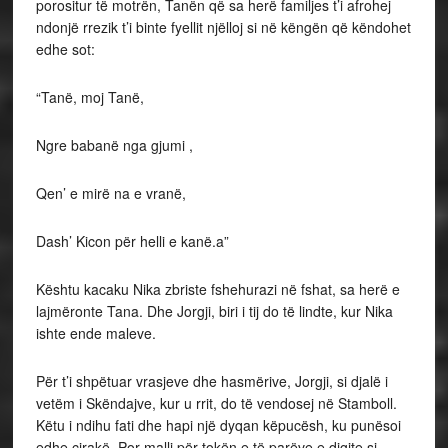
porositur të motrën, Tanën që sa herë familjes t’i afrohej
ndonjë rrezik t’i binte fyellit njëlloj si në këngën që këndohet
edhe sot:
“Tanë, moj Tanë,
Ngre babanë nga gjumi ,
Qen’ e mirë na e vranë,
Dash’ Kicon për helli e kanë.a”
Kështu kacaku Nika zbriste fshehurazi në fshat, sa herë e
lajmëronte Tana. Dhe Jorgji, biri i tij do të lindte, kur Nika
ishte ende maleve.
Për t’i shpëtuar vrasjeve dhe hasmërive, Jorgji, si djalë i
vetëm i Skëndajve, kur u rrit, do të vendosej në Stamboll.
Këtu i ndihu fati dhe hapi një dyqan këpucësh, ku punësoi
edhe cirakë. Por malli për tokën e të parëve e digjte si