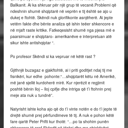
Ballkanit. Ai ka shkruar për një grup të vecanë.Problemi që
ndeshnin shumë shqiptarë në veprën e tij është se ajo u
dukej e ftohtë. Skëndi nuk glorifikonte asnjëherë. Ai jepte
vetëm fakte dhe bënte analiza që ishin teëer shkencore e
në mjaft raste kritike. Fatkeqesisht shumë nga pjesa më e
paarsimuar e shqiptaro- amerikanëve e interpretuan atë
sikur ishte antishqiptar “.
Po profesor Skëndi si ka vepruar në këtë rast ?
Gjithnjë buzagaz e gjakftohtë, ai i priti goditjet ndaj tij me
fisnikëri, kur edhe pohonte:“…shqiptarët këtu në Amerikë,
më janë sjellë kurdoherë mirë. Kur njerëzit e regjimit
poshtë bënin lloj – lloj cpifje dhe intriga që t’i ftohnin prej
meje ata nuk u tundnë”.
Natyrisht ishte koha ajo që do t’i vinte notën e do t’i jepte të
drejtë shumë prej përfundimeve të tij. A nuk e pohon këtë
fare qartë Peter Prifti kur thotë: “…po ta shohim punën
shkencore të prof.Skëndit në tërësi dhe me objektivitet,