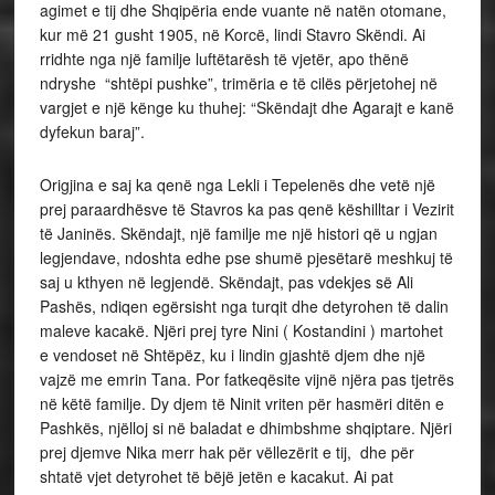
agimet e tij dhe Shqipëria ende vuante në natën otomane,
kur më 21 gusht 1905, në Korcë, lindi Stavro Skëndi. Ai
rridhte nga një familje luftëtarësh të vjetër, apo thënë
ndryshe “shtëpi pushke”, trimëria e të cilës përjetohej në
vargjet e një kënge ku thuhej: “Skëndajt dhe Agarajt e kanë
dyfekun baraj”.
Origjina e saj ka qenë nga Lekli i Tepelenës dhe vetë një
prej paraardhësve të Stavros ka pas qenë këshilltar i Vezirit
të Janinës. Skëndajt, një familje me një histori që u ngjan
legjendave, ndoshta edhe pse shumë pjesëtarë meshkuj të
saj u kthyen në legjendë. Skëndajt, pas vdekjes së Ali
Pashës, ndiqen egërsisht nga turqit dhe detyrohen të dalin
maleve kacakë. Njëri prej tyre Nini ( Kostandini ) martohet
e vendoset në Shtëpëz, ku i lindin gjashtë djem dhe një
vajzë me emrin Tana. Por fatkeqësite vijnë njëra pas tjetrës
në këtë familje. Dy djem të Ninit vriten për hasmëri ditën e
Pashkës, njëlloj si në baladat e dhimbshme shqiptare. Njëri
prej djemve Nika merr hak për vëllezërit e tij, dhe për
shtatë vjet detyrohet të bëjë jetën e kacakut. Ai pat