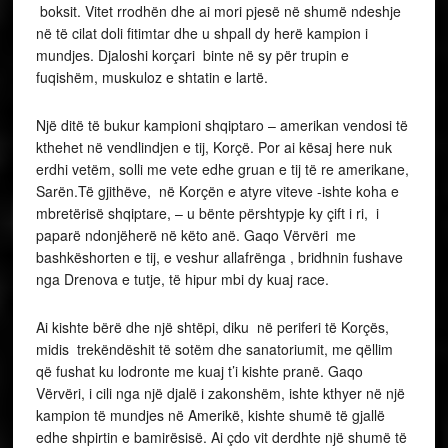
boksit. Vitet rrodhën dhe ai mori pjesë në shumë ndeshje
në të cilat doli fitimtar dhe u shpall dy herë kampion i
mundjes. Djaloshi korçari binte në sy për trupin e
fuqishëm, muskuloz e shtatin e lartë.
Një ditë të bukur kampioni shqiptaro – amerikan vendosi të
kthehet në vendlindjen e tij, Korçë. Por ai kësaj here nuk
erdhi vetëm, solli me vete edhe gruan e tij të re amerikane,
Sarën.Të gjithëve, në Korçën e atyre viteve -ishte koha e
mbretërisë shqiptare, – u bënte përshtypje ky çift i ri, i
paparë ndonjëherë në këto anë. Gaqo Vërvëri me
bashkëshorten e tij, e veshur allafrënga , bridhnin fushave
nga Drenova e tutje, të hipur mbi dy kuaj race.
Ai kishte bërë dhe një shtëpi, diku në periferi të Korçës,
midis trekëndëshit të sotëm dhe sanatoriumit, me qëllim
që fushat ku lodronte me kuaj t’i kishte pranë. Gaqo
Vërvëri, i cili nga një djalë i zakonshëm, ishte kthyer në një
kampion të mundjes në Amerikë, kishte shumë të gjallë
edhe shpirtin e bamirësisë. Ai çdo vit derdhte një shumë të