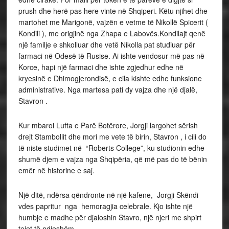
prush dhe herë pas here vinte në Shqiperi. Këtu njihet dhe
martohet me Marigonë, vajzën e vetme të Nikollë Spicerit (
Kondili ), me origjinë nga Zhapa e Labovës.Kondilajt qenë
një familje e shkolluar dhe vetë Nikolla pat studiuar për
farmaci në Odesë të Rusise. Ai ishte vendosur më pas në
Korce, hapi një farmaci dhe ishte zgjedhur edhe në
kryesinë e Dhimogjerondisë, e cila kishte edhe funksione
administrative. Nga martesa pati dy vajza dhe një djalë,
Stavron .
Kur mbaroi Lufta e Parë Botërore, Jorgji largohet sërish
drejt Stambollit dhe mori me vete të birin, Stavron , i cili do
të niste studimet në “Roberts College”, ku studionin edhe
shumë djem e vajza nga Shqipëria, që më pas do të bënin
emër në historine e saj.
Një ditë, ndërsa qëndronte në një kafene, Jorgji Skëndi
vdes papritur nga hemoragjia celebrale. Kjo ishte një
humbje e madhe për djaloshin Stavro, një njeri me shpirt
tejet të ndjeshëm.