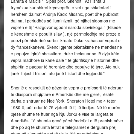
Lahuta e Malcis “. Sipas prof. Skëndit, At’Fishta u
frymëzua kur shkroi kryeveprën e vet nga shkrimtari i
hershëm dalmat Andrija Kacic Mioshic, poet dhe publicist
dalmat i periudhës së iluminizmit, që njihet sidomos me
veprën e tij “Razgovor ugodni naroda slovinkoga ” (Bisedë
e këndshme e popullit sllav ), një përmbledhje më proze e
poezi për historinë serbo- kroate.Duke krahasuar veprat e
dy franceskanëve, Skëndi gjente pikëtakime në mendësinë
e popujve fqinjë shekullore, duke theksuar se të dyja këto
vepra madhore ia kanë dalë ” të glorifikojnë historinë dhe
shpirtin e paepur të heronjve dhe popujve të tyre. Ato nuk
janë thjesht histori; ato janë histori dhe legjendë.”
Shenjë e respektit që gëzonte vepra e profesorit të nderuar
te diaspora shqiptare e Amerikës dhe me gjerë, është
darka e shtruar në Neë York, Sheraton Hotel me 4 tetor
1980-ë, për nder të 75 vjetorit të tij të lindjes. Në të morën
pjesë shumë të ftuar nga Nju Jorku e vise të largëta të
Amerikës. Të shumta qenë përshëndetjet e të pranishmëve
dhe po aq të shumta letrat e telegramet e dërguara prej
atyre që s’mundën dot të vinin. Në parathënien e