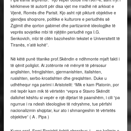
kërkimeve të autorit për disa vjet me rradhë në arkivat e
Vjenë, Romës dhe Parisit. Kjo asht një pikturë objektive e
gjendjes shoqnore, politike e kulturore e periudhës së
Zgjimit dhe qorton gabimet dhe partizaninë ideologjike të
veprës sovjetike mbi të njëjtën periudhë nga I.G.
Senkovich, mbi të cilën bazoheshin tekstet e Universitetit të
Tiranës, n’atë kohë”.
Në këtë punë titanike prof.Skëndin e ndihmonte mjaft fakti i
të qënit poliglot. Ai zotëronte në mënyrë të përsosur
anglishten, frëngjishten, gjermanishten, italishten,
rusishten, serbo-kroatishten dhe greqishten. Duke u
udhëhequr nga parimi i Aristotelit: “Mik e kam Platonin, por
më tepër kam mik të vërtetën “vepra e Stavro Skëndit
dallohet kështu si vepër e një dijetari të paanshëm, i cili “pa
ngurrue i ra ndesh ideologjive të ndryshme, tue përfshi
nacionalizmin shqiptar, kur ato i shmangeshin të vërtetës
objektive” ( A . Pipa )
Kurse prof. Sami Repishti është shprehur: “….me kalimin e