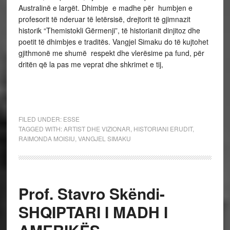
Australinë e largët. Dhimbje e madhe për humbjen e
profesorit të nderuar të letërsisë, drejtorit të gjimnazit
historik “Themistokli Gërmenji”, të historianit dinjitoz dhe
poetit të dhimbjes e traditës. Vangjel Simaku do të kujtohet
gjithmonë me shumë respekt dhe vlerësime pa fund, për
dritën që la pas me veprat dhe shkrimet e tij,
FILED UNDER:
ESSE
TAGGED WITH:
ARTIST DHE VIZIONAR
,
HISTORIANI ERUDIT
,
RAIMONDA MOISIU
,
VANGJEL SIMAKU
Prof. Stavro Skëndi-
SHQIPTARI I MADH I