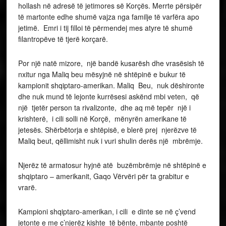
hollash në adresë të jetimores së Korçës. Merrte përsipër
të martonte edhe shumë vajza nga familje të varfëra apo
jetimë. Emri i tij filloi të përmendej mes atyre të shumë
filantropëve të tjerë korçarë.
Por një natë mizore, një bandë kusarësh dhe vrasësish të
nxitur nga Maliq beu mësyjnë në shtëpinë e bukur të
kampionit shqiptaro-amerikan. Maliq Beu, nuk dëshironte
dhe nuk mund të lejonte kurrësesi askënd mbi veten, që
një tjetër person ta rivalizonte, dhe aq më tepër një i
krishterë, i cili solli në Korçë, mënyrën amerikane të
jetesës. Shërbëtorja e shtëpisë, e blerë prej njerëzve të
Maliq beut, qëllimisht nuk i vuri shulin derës një mbrëmje.
Njerëz të armatosur hyjnë atë buzëmbrëmje në shtëpinë e
shqiptaro – amerikanit, Gaqo Vërvëri për ta grabitur e
vrarë.
Kampioni shqiptaro-amerikan, i cili e dinte se në ç’vend
jetonte e me ç’njerëz kishte të bënte, mbante poshtë