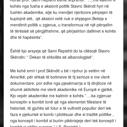
kohës nga fusha e aksionit politik Stavro Skëndi hyri në
fushën akademike, atje ku mendjet njerëzore përpiqen të
kuptojnë atë, që aksioni vetë nuk e shpjegon.Beteja e
mendimit politik u zgjerua, u transformua në një përqafim
të tërësisë së përgjithshme, që përjashton dallimet e kohës
dhe të hapësirës”.
Është kjo arsyeja që Sami Repishti do ta cilësojë Stavro
Skëndin: ” Dekan të shkollës së albanologjisë”.
Me kohë emri i prof.Skëndit u bë i njohur jo vetëm në
Amerikë, për shkak të botimeve të tij serioze e me vlerë
dokumentare, por edhe nga pjesëmarrja e tij dinjitoze në
shumë aktivitete me vlerë akademike në Europë e gjetkë.
Kjo vepër akademike me kalimin e kohës ” …ka zgjeruar
konceptin e kombit tonë që nga elementet fillestare të
historisë, të gjuhës së folur e të vullnetit popullor deri tek
faza e pjekurisë si komb i plotësuar dhe si traditë politike ,
nga koncepti i kombit si burim pikënisjeje deri tek koncepti i
kombit si qëllim suprem ” ( S. Repishti )