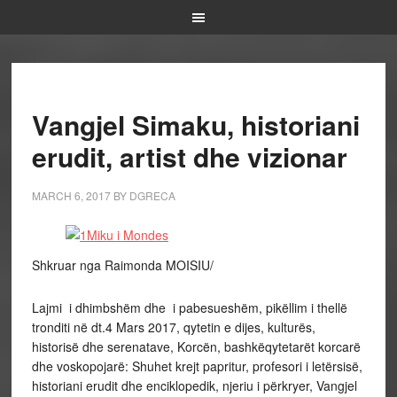
Vangjel Simaku, historiani
erudit, artist dhe vizionar
MARCH 6, 2017
BY
DGRECA
Shkruar nga Raimonda MOISIU/
Lajmi i dhimbshëm dhe i pabesueshëm, pikëllim i thellë
tronditi në dt.4 Mars 2017, qytetin e dijes, kulturës,
historisë dhe serenatave, Korcën, bashkëqytetarët korcarë
dhe voskopojarë: Shuhet krejt papritur, profesori i letërsisë,
historiani erudit dhe enciklopedik, njeriu i përkryer, Vangjel