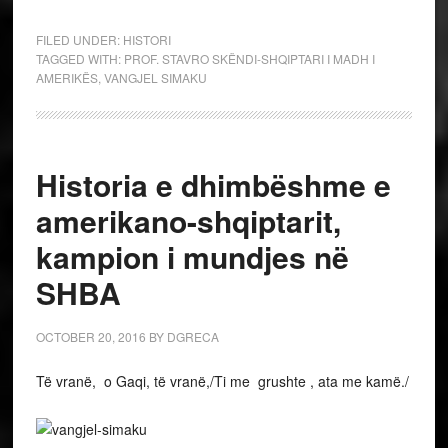
FILED UNDER:
HISTORI
TAGGED WITH:
PROF. STAVRO SKËNDI-SHQIPTARI I MADH I
AMERIKËS
,
VANGJEL SIMAKU
Historia e dhimbëshme e
amerikano-shqiptarit,
kampion i mundjes në
SHBA
OCTOBER 20, 2016
BY
DGRECA
Të vranë, o Gaqi, të vranë,/Ti me grushte , ata me kamë./