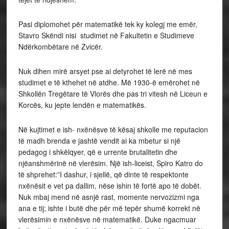
Pasi diplomohet për matematikë tek ky kolegj me emër,
Stavro Skëndi nisi studimet në Fakultetin e Studimeve
Ndërkombëtare në Zvicër.
Nuk dihen mirë arsyet pse ai detyrohet të lerë në mes
studimet e të kthehet në atdhe. Më 1930-ë emërohet në
Shkollën Tregëtare të Vlorës dhe pas tri vitesh në Liceun e
Korcës, ku jepte lendën e matematikës.
Në kujtimet e ish- nxënësve të kësaj shkolle me reputacion
të madh brenda e jashtë vendit ai ka mbetur si një
pedagog i shkëlqyer, që e urrente brutalitetin dhe
njëanshmërinë në vlerësim. Një ish-liceist, Spiro Katro do
të shprehet:”I dashur, i sjellë, që dinte të respektonte
nxënësit e vet pa dallim, nëse ishin të fortë apo të dobët.
Nuk mbaj mend në asnjë rast, momente nervozizmi nga
ana e tij; ishte i butë dhe për më tepër shumë korrekt në
vlerësimin e nxënësve në matematikë. Duke ngacmuar