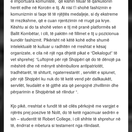
e importuara komuniste, që kishin filluar të qarkullonin
herët edhe në Korcën e tij. Ai nisi t’i shohë fashizmin e
komunizmin si faqe të të njëjtës medaljeje, si dy ekstreme
të rrezikshme, që e cuan njerëzimin në rrugë pa krye.
Kështu ai do ta shohë veten e tij më pranë platformës së
Ballit Kombëtar, i cili, të paktën në fillimet e tij u pozicionua
kundër fashizmit. Pikërisht në këtë kohë edhe shumë
intelektualë të kulluar u radhitën në rreshtat e kësaj
organizate, e cila në një nga dhjetë pikat e “Dekalogut” të
vet shprehej: “Luftojmë për një Shqipëri që do të dënojë pa
mëshirë dhe në mënyrë shëmbullore antipatriotët,
tradhëtarët, të shiturit, ngaterrestarët , servilët e spiunet,
për një Shqipëri ku nuk do të ketë vend për dallkaukët,
servilët, feudalët e të gjithë ata që pengojnë zhvillimin dhe
përparimin e Shqipërisë së rilindur “.
Kjo pikë, rreshtat e fundit të së cilës përkojnë me vargjet e
njërës prej poezive të Nolit, do të ketë ngacmuar sedrën e
ish – studentit të Robert College, i cili shihte të shprehur në
të, ëndrrat e mbetura si testament nga rilindasit.