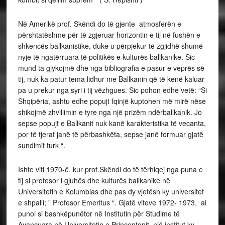
Në Amerikë prof. Skëndi do të gjente atmosferën e
përshtatëshme për të zgjeruar horizontin e tij në fushën e
shkencës ballkanistike, duke u përpjekur të zgjidhë shumë
nyje të ngatërruara të politikës e kulturës ballkanike. Sic
mund ta gjykojmë dhe nga bibliografia e pasur e veprës së
tij, nuk ka patur tema lidhur me Ballkanin që të kenë kaluar
pa u prekur nga syri i tij vëzhgues. Sic pohon edhe vetë: “Si
Shqipëria, ashtu edhe popujt fqinjë kuptohen më mirë nëse
shikojmë zhvillimin e tyre nga një prizëm ndërballkanik. Jo
sepse popujt e Ballkanit nuk kanë karakteristika të vecanta,
por të tjerat janë të përbashkëta, sepse janë formuar gjatë
sundimit turk “.
Ishte viti 1970-ë, kur prof.Skëndi do të tërhiqej nga puna e
tij si profesor i gjuhës dhe kulturës ballkanike në
Universitetin e Kolumbias dhe pas dy vjetësh ky universitet
e shpalli; ” Profesor Emeritus “. Gjatë viteve 1972- 1973, ai
punoi si bashkëpunëtor në Institutin për Studime të
Avancuara në Universitetin e Princentonit, një institut ky