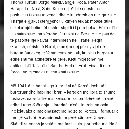
Thoma Turtulli, Jorgo Meksi,Vangjel Koca, Patër Anton
Harapi, Lef Nosi, Spiro Kolea etj. Ai bie ndesh me
pushtimin fashist të vendit dhe e kundërshton me zjarr atë.
Thirrjet e gjakut stërgjyshor u kthyen tek ai; mbase duke
shkelur një betim tëheshtur shpirti i tij u rebelua. Për idetë e
tij antifashiste transferohet fillimisht në Berat e më pas do
të pasonte një kalvar internimesh në Tiranë, Peqin,
Gramsh, sërish në Berat, e prej andej për dy vjet në
burgun famëkeq të Ventotenes në Itali, ku ishin burgosur
edhe shumë atdhetarë të tjerë. Këtu miqësohet me
antifashistë italianë si Sandro Pertini, Prof. Einandi dhe
forcoi mëtej bindjet e veta antifashiste.
Më 1941-ë, kthehet nga internimi në Korcë, tashmë i
burrëruar dhe hapi një librari – kartoleri me libra të shumë
fushave, sa artistike e shkencore, sic pati bërë në Tiranë
edhe Lumo Skëndoja. Librarinë nisën ta frekuentonin
intelektualët e nacionalistët më në zë të Korcës. I formuar e
me një kulturë të admirueshme perëndimore, Stavro
Skëndi ra ndesh jo vetëm me fashizmin, por edhe me idetë