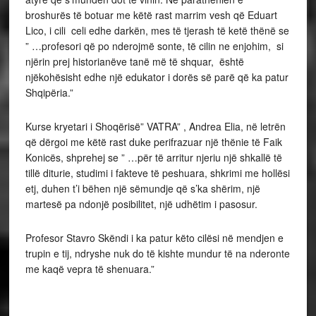
broshurës të botuar me këtë rast marrim vesh që Eduart
Lico, i cili celi edhe darkën, mes të tjerash të ketë thënë se
” …profesori që po nderojmë sonte, të cilin ne enjohim, si
njërin prej historianëve tanë më të shquar, është
njëkohësisht edhe një edukator i dorës së parë që ka patur
Shqipëria.”
Kurse kryetari i Shoqërisë” VATRA” , Andrea Elia, në letrën
që dërgoi me këtë rast duke perifrazuar një thënie të Faik
Konicës, shprehej se ” …për të arritur njeriu një shkallë të
tillë diturie, studimi i fakteve të peshuara, shkrimi me hollësi
etj, duhen t’i bëhen një sëmundje që s’ka shërim, një
martesë pa ndonjë posibilitet, një udhëtim i pasosur.
Profesor Stavro Skëndi i ka patur këto cilësi në mendjen e
trupin e tij, ndryshe nuk do të kishte mundur të na nderonte
me kaqë vepra të shenuara.”