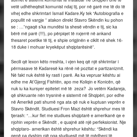
vetë udhëheqësit komunist ndaj tij, por në garë me të do të
vihej edhe shkrimtari Ismail Kadare.Ky tek “Autobiografia e
popullit në vargje ” atakon direkt Stavro Skëndin ku pohon
se : …”ngaqë s’ka mundësi ta shesë vëndin e tij, sic ka
bërë më parë (!!!), po përpiqet të nxjerrë në ankand
thesaret poetike të tij, e shpie origjinën e ciklit në shek 16-
18 duke i mohuar kryekëput shqiptarësinë”.
Secili që lexon këto rreshta, i vjen keq që një shkrimtar i
përmasave të Kadaresë ka rënë në pozitat e partizanizmit.
Në fakt nuk është ky rasti i parë. As ka vepruar kështu ai
edhe me At’Gjergj Fishtën, apo me Koliqin e Konicën, që
nuk iu ka kursyer epitetet më të zeza? Jo vetëm Kadareja,
që shkruante nën trysninë e sistemit në Shqipëri, por edhe
në Amerikë pati shumë nga ata që nuk e kuptuan veprën e
Stavro Skëndit. Studiuesi Fron Mazi është shprehur mes të
tjerash: “…kur flet me studiues shqiptarë e amerikanë qe e
njohin veprën e Skëndit , e quajnë atë një perfeksionist. Nje
shqiptaro- amerikan është shprehur kështu: “Skëndi ka
qenë pa dyshim një nga studiuesit më të mëdhenj të