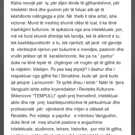
Kisha nevojë për ty, për dijen tënde të gjithanëshme, për
intelektin tënd dhe guximin për të foluar atë që të
këshillonte ndërgjegja e jote. Në thelb ti ishe artist, ishe
vizionar. Mund të rreshtoj shumë cilësi të tuat, ti ke lënë
trashëgimi kulturore, të spikatura nga ana intelektuale, por,
më në fund shumë dhimbje tek familja, tek të afërmit e tu,
tek bashkëpunëtorët e tu, tek njerëzit, që janë në gjendje
të vlerësojnë njeriun per bukurinë e mendjes, pasionin dhe
vrullin jetësor që të karakterizonte. Ike pa na ” pyetur”
duke na lënë tepër të zhgënjyer në rrugën që të gjithë do
ta ndjekim: Vdekjen. Po pse kaq shpejt? I dashur dhe i
respektuar nga gjithë fisi i Simakëve, kudo që janë kudo
që jetojnë: Lamtumirë! Të qoftë dheu i lehtë.” Ndër të tjera
Vangjushi ishte edhe kryeredaktor i Revistës Kulturore-
Shkencore “TEMPULLI” qysh prej themelimit, intelektual
aktiv dhe një prej bashkëpunëtorëve të përkushtuar dhe
profesionalë për vijimësinë dhe rritjen e cilësisë së
Revistës. Por vdekja e papritur e rrëmbeu Vangjushin,
duke lënë në mes shumë pasione e angazhime
intelektuale, studimore, letrare, historike, por mbi të gjitha,