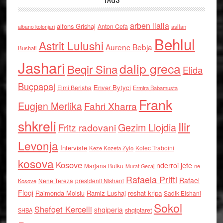
arben llalla
alfons Grishaj
Anton Cefa
asllan
albano kolonjari
Behlul
Astrit Lulushi
Aurenc Bebja
Bushati
Jashari
dalip greca
Beqir Sina
Elida
Buçpapaj
Enver Bytyci
Elmi Berisha
Ermira Babamusta
Frank
Eugjen Merlika
Fahri Xharra
shkreli
Ilir
Gezim Llojdia
Fritz radovani
Levonja
Interviste
Kolec Traboini
Keze Kozeta Zylo
kosova
Kosove
nderroi jete
Marjana Bulku
ne
Murat Gecaj
Rafaela Prifti
Rafael
Nene Tereza
Kosove
presidenti Nishani
Floqi
Raimonda Moisiu
Ramiz Lushaj
reshat kripa
Sadik Elshani
Sokol
Shefqet Kercelli
shqiperia
shqiptaret
SHBA