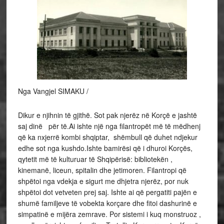
Nga Vangjel SIMAKU /
Dikur e njihnin të gjithë. Sot pak njerëz në Korçë e jashtë
saj dinë për të.Ai ishte një nga filantropët më të mëdhenj
që ka nxjerrë kombi shqiptar, shëmbull që duhet ndjekur
edhe sot nga kushdo.Ishte bamirësi që i dhuroi Korçës,
qytetit më të kulturuar të Shqipërisë: bibliotekën ,
kinemanë, liceun, spitalin dhe jetimoren. Filantropi që
shpëtoi nga vdekja e sigurt me dhjetra njerëz, por nuk
shpëtoi dot vetveten prej saj. Ishte ai që pergatiti pajën e
shumë familjeve të vobekta korçare dhe fitoi dashurinë e
simpatinë e mijëra zemrave. Por sistemi i kuq monstruoz ,