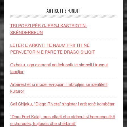
ARTIKUJT E FUNDIT
TRI POEZI PËR GJERGJ KASTRIOTIN-
SKËNDERBEUN
LETËR E ARKIVIT TE NAUM PRIFTIT NË
PERVJETORIN E PARE TE DRAGO SILIQIT
Oxhaku, nga elementi arkitektonik te simboli i trungut
familjar
Arbëreshët si model evropian i mbrojtjes së identitetit
kulturor
Sali Shijaku, “Diego Rivera” shqiptar i artit tonë kombëtar
“Dom Fred Kalaj, mes altarit dhe atdheut si hermeneutikë
e shpresës, kujtesës dhe shërbimit”