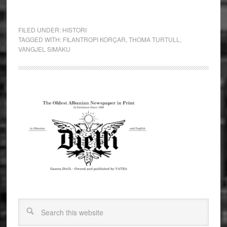
FILED UNDER:
HISTORI
TAGGED WITH:
FILANTROPI KORÇAR
,
THOMA TURTULL
,
VANGJEL SIMAKU