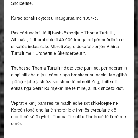
Shqipërisë.
Kurse spitali i qytetit u inaugurua me 1934-ë.
Pas përfundimit të tij bashkëshortja e Thoma Turtullit,
Athinaja, i dhuroi shtetit 40.000 franga ari për ndërtimin e
shkollës industriale. Mbreti Zog e dekoroi zonjën Athina
Turtulli me ” Urdhërin e Skënderbeut “.
Thuhet se Thoma Turtulli ndiqte vete punimet për ndërtimin
e spitalit dhe atje u sëmur nga bronkopneumonia. Me gjithë
përpjekjet e jashtëzakonshme të mbretit Zog, i cili solli
enkas nga Selaniku mjekët më të mirë, ai nuk shpëtoi dot.
Veprat e këtij bamirësi të madh edhe sot shkëlqejnë në
Korçën tonë dhe janë shprehje e frymës evropiane që
mbolli në këtë qytet, Thoma Turtulli e filantropë të tjerë me
emër.