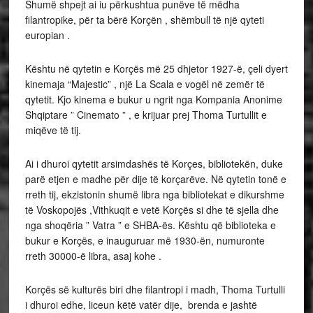
Shumë shpejt ai iu përkushtua punëve të mëdha
filantropike, për ta bërë Korçën , shëmbull të një qyteti
europian .
Kështu në qytetin e Korçës më 25 dhjetor 1927-ë, çeli dyert
kinemaja “Majestic” , një La Scala e vogël në zemër të
qytetit. Kjo kinema e bukur u ngrit nga Kompania Anonime
Shqiptare ” Cinemato ” , e krijuar prej Thoma Turtullit e
miqëve të tij.
Ai i dhuroi qytetit arsimdashës të Korçes, bibliotekën, duke
parë etjen e madhe për dije të korçarëve. Në qytetin tonë e
rreth tij, ekzistonin shumë libra nga bibliotekat e dikurshme
të Voskopojës ,Vithkuqit e vetë Korçës si dhe të sjella dhe
nga shoqëria ” Vatra ” e SHBA-ës. Kështu që biblioteka e
bukur e Korçës, e inauguruar më 1930-ën, numuronte
rreth 30000-ë libra, asaj kohe .
Korçës së kulturës biri dhe filantropi i madh, Thoma Turtulli
i dhuroi edhe, liceun këtë vatër dije, brenda e jashtë