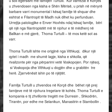
u soll egërsisht me familjen Turtulli. Kur varrezat e Korçës
u zhvendosen nga kisha e Shën Mërisë, u prish në mënyrë
barbare varri monumental i kësaj familje të shquar dhe
eshtrat e Filantropit të Madh nuk dihet ku perfunduan.
Urrejtja patologjike e Enver Hoxhës ndaj kësaj familje, bëri
që një nga filantropistët më të njohur e të mëdhenj në
Ballkan e më gjerë, Thoma Turtulli – të mos ketë sot as
varr.
Thoma Turtulli ishte me origjinë nga Vithkuqi, dikur një
qytet i madh me shumë lagje, kisha e shkolla, që
rivalizonte për nga përparimi vetë Voskopojen. Por njësoj,
si Voskopoja dhe Vithkuqi u dogjën dhe u grabitën tre
herë. Zjarrvënësit ishin po të njëjtët.
Familja Turtulli u zhvendos në Korçë dhe bëhet një prej
famijeve më të njohura tregetare të kohës. Thoma Turtulli e
kompania e tij zhvillonte tregëti me Durresin , Shkodrën,
Tiranën, por edhe me Selanikun, Manastirin e Stambollin .