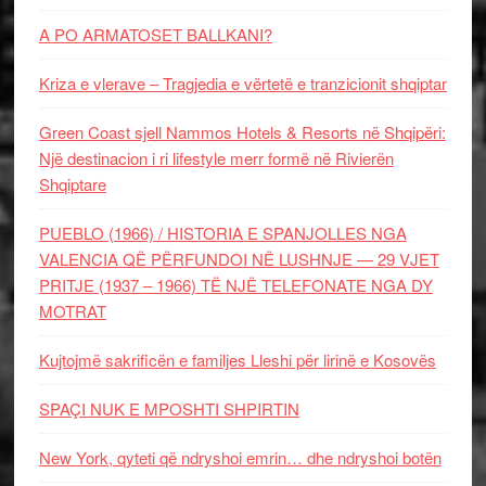
A PO ARMATOSET BALLKANI?
Kriza e vlerave – Tragjedia e vërtetë e tranzicionit shqiptar
Green Coast sjell Nammos Hotels & Resorts në Shqipëri:
Një destinacion i ri lifestyle merr formë në Rivierën
Shqiptare
PUEBLO (1966) / HISTORIA E SPANJOLLES NGA
VALENCIA QË PËRFUNDOI NË LUSHNJE — 29 VJET
PRITJE (1937 – 1966) TË NJË TELEFONATE NGA DY
MOTRAT
Kujtojmë sakrificën e familjes Lleshi për lirinë e Kosovës
SPAÇI NUK E MPOSHTI SHPIRTIN
New York, qyteti që ndryshoi emrin… dhe ndryshoi botën