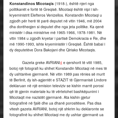
Konstandinos Micotaqis
(1918-), është njeri nga
politikanët e fortë të Greqisë. Micotaqi është nipi i ish-
kryeministrit Elefteros Venizellos. Konstandin Micotaqi u
zgjodh për herë të parë deputet në vitin 1946, më 2004
dha dorëheqjen si deputet dhe nga jeta politike. Ka qenë
ministër i disa ministrive më 1965-1966, 1978-1981. Në
vitin 1984 u zgjodh kryetar i partisë Demokracia e Re, dhe
më 1990-1993, ishte kryeministër i Greqisë. Është babai i
dy deputetëve Dora Bakojani dhe Qiriako Micotaqis.
Gazeta greke AVRIANI
4
e qershorit të vitit 1985,
botoj një fotografi ku shihet Konstandin Micotaqi në mes të
dy ushtarëve gjermanë. Në vitin 1989 pas rënies së murit
të Berlinit, dy ish-agjentët e STAZIT të Gjermanisë Lindore
deklaruan në një emision televiziv se kishin marrë porosi
që të gjenin materiale ku të vërtetohet bashkëpunimi i
Micotaqit me nazistët gjermanë. Ata kishin gjetur
fotografinë në fjalë dhe ua dhanë porositësve. Pas disa
vitesh gazeta AVRIANI, botoj një shkrim ku deklaronte se
fotografinë ku shihet Micotaqi me dy ushtar gjermanë ua