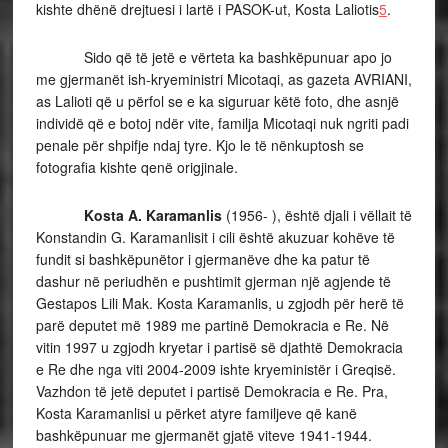
kishte dhënë drejtuesi i lartë i PASOK-ut, Kosta Laliotis
5
.
Sido që të jetë e vërteta ka bashkëpunuar apo jo
me gjermanët ish-kryeministri Micotaqi, as gazeta AVRIANI,
as Lalioti që u përfol se e ka siguruar këtë foto, dhe asnjë
individë që e botoj ndër vite, familja Micotaqi nuk ngriti padi
penale për shpifje ndaj tyre. Kjo le të nënkuptosh se
fotografia kishte qenë origjinale.
Kosta A. Karamanlis
(1956- ), është djali i vëllait të
Konstandin G. Karamanlisit i cili është akuzuar kohëve të
fundit si bashkëpunëtor i gjermanëve dhe ka patur të
dashur në periudhën e pushtimit gjerman një agjende të
Gestapos Lili Mak. Kosta Karamanlis, u zgjodh për herë të
parë deputet më 1989 me partinë Demokracia e Re. Në
vitin 1997 u zgjodh kryetar i partisë së djathtë Demokracia
e Re dhe nga viti 2004-2009 ishte kryeministër i Greqisë.
Vazhdon të jetë deputet i partisë Demokracia e Re. Pra,
Kosta Karamanlisi u përket atyre familjeve që kanë
bashkëpunuar me gjermanët gjatë viteve 1941-1944.