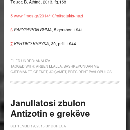
Τομος Β, Athinë, 2013
, fq.158
5
www.fimes.gr/2014/10/
mitsotakis-nazi
6
ΕΛΕΥΘΕΡΟΝ ΒΗΜΑ
, 5
,qershor,
1941
7
ΚΡΗΤΙΚΟ ΚΗΡΥΚΑ
, 30, prill, 1944
FILED UNDER:
ANALIZA
TAGGED WITH:
ARBEN LLALLA
,
BASHKEPUNUAN ME
GJERMANET
,
GREKET
,
JO ÇAMËT
,
PRESIDENT PAVLOPULOS
Janullatosi zbulon
Antizotin e grekëve
SEPTEMBER 9, 2015
BY
DGRECA