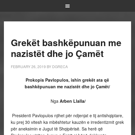
Grekët bashkëpunuan me
nazistët dhe jo Çamët
FEBRUARY 26, 2019
BY
DGRECA
Prokopis Pavlopulos, ishin grekët ata që
bashkëpunuan me nazistët dhe jo Çamët/
Nga
Arben Llalla/
Presidenti Pavlopulos njihet për ndjenjat e tij antishqiptare,
ku prej 30 vitesh ka mbështetur kauzën e irredentizmit grek
për aneksimin e Jugut të Shqipërisë. Sa herë që