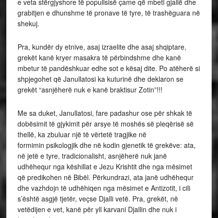
e veta stërgjyshore të popullsisë çame që mbeti gjallë dhe
grabitjen e dhunshme të pronave të tyre, të trashëguara në
shekuj.
Pra, kundër dy etnive, asaj izraelite dhe asaj shqiptare,
grekët kanë kryer masakra të përbindshme dhe kanë
mbetur të pandëshkuar edhe sot e kësaj dite. Po atëherë si
shpjegohet që Janullatosi ka kuturinë dhe deklaron se
grekët “asnjëherë nuk e kanë braktisur Zotin”!!!
Me sa duket, Janullatosi, fare padashur ose për shkak të
dobësimit të gjykimit për arsye të moshës së pleqërisë së
thellë, ka zbuluar një të vërtetë tragjike në
formimin psikologjik dhe në kodin gjenetik të grekëve: ata,
në jetë e tyre, tradicionalisht, asnjëherë nuk janë
udhëhequr nga këshillat e Jezu Krishtit dhe nga mësimet
që predikohen në Bibël. Përkundrazi, ata janë udhëhequr
dhe vazhdojn të udhëhiqen nga mësimet e Antizotit, i cili
s’është asgjë tjetër, veçse Djalli vetë. Pra, grekët, në
vetëdijen e vet, kanë për yll karvani Djallin dhe nuk i