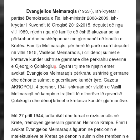
Evangjelios Meimaraqis
(1953-), ish-kryetar i
partisë Demokracia e Re, ish-ministër 2006-2009, ish-
kryetar i Kuvendit të Greqisë 2012-2015, deputet që nga
viti 1989, rrjedh nga një familje që është akuzuar se ka
përkrahur dhe bashkëpunuar me gjermanët në ishullin e
Kretës. Familja Meimaraqis, për herë të parë nxorri deputet
në vitin 1915, Vasileos Meimaraqis, i cili dënoj sulmet e
kretasve kundër ushtrisë gjermane dhe përkrahu qeverinë
e Gjeorgjio Çolakoglu
6
. Gjyshi i tij me të njëjtin emër
avokati Evangjelos Meimaraqis përkrahu ushtrinë gjermane
dhe dënonte sulmet e guerrilasve kundër tyre. Gazeta
AKROPOLI, 4 qershor, 1941 shkruan për vizitën e Vasili
Meimaraqit në kampin e trajtimit të oficerëve të qeverisë
Çolakoglu dhe dënoj krimet e kretasve kundër gjermanëve.
Më 27 prill 1944, britanikët dhe forcat e rezistencës në
Kretë, rrëmbyen gjeneralin gjerman Heinrich Kraipe. Emri i
avokat Evangjelos Meimaraqis figuron në peticionin e
intelektualëve të Kretës që dënonin sulmin dhe rrëmbimin e