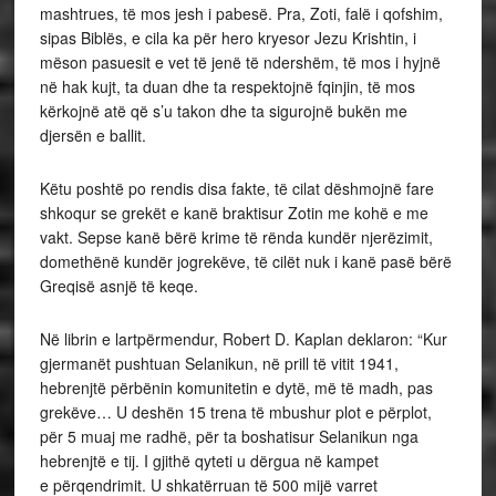
mashtrues, të mos jesh i pabesë. Pra, Zoti, falë i qofshim,
sipas Biblës, e cila ka për hero kryesor Jezu Krishtin, i
mëson pasuesit e vet të jenë të ndershëm, të mos i hyjnë
në hak kujt, ta duan dhe ta respektojnë fqinjin, të mos
kërkojnë atë që s’u takon dhe ta sigurojnë bukën me
djersën e ballit.
Këtu poshtë po rendis disa fakte, të cilat dëshmojnë fare
shkoqur se grekët e kanë braktisur Zotin me kohë e me
vakt. Sepse kanë bërë krime të rënda kundër njerëzimit,
domethënë kundër jogrekëve, të cilët nuk i kanë pasë bërë
Greqisë asnjë të keqe.
Në librin e lartpërmendur, Robert D. Kaplan deklaron: “Kur
gjermanët pushtuan Selanikun, në prill të vitit 1941,
hebrenjtë përbënin komunitetin e dytë, më të madh, pas
grekëve… U deshën 15 trena të mbushur plot e përplot,
për 5 muaj me radhë, për ta boshatisur Selanikun nga
hebrenjtë e tij. I gjithë qyteti u dërgua në kampet
e përqendrimit. U shkatërruan të 500 mijë varret