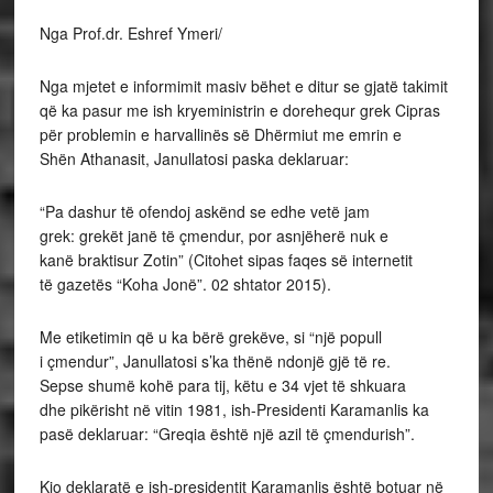
Nga Prof.dr. Eshref Ymeri/
Nga mjetet e informimit masiv bëhet e ditur se gjatë takimit
që ka pasur me ish kryeministrin e dorehequr grek Cipras
për problemin e harvallinës së Dhërmiut me emrin e
Shën Athanasit, Janullatosi paska deklaruar:
“Pa dashur të ofendoj askënd se edhe vetë jam
grek: grekët janë të çmendur, por asnjëherë nuk e
kanë braktisur Zotin” (Citohet sipas faqes së internetit
të gazetës “Koha Jonë”. 02 shtator 2015).
Me etiketimin që u ka bërë grekëve, si “një popull
i çmendur”, Janullatosi s’ka thënë ndonjë gjë të re.
Sepse shumë kohë para tij, këtu e 34 vjet të shkuara
dhe pikërisht në vitin 1981, ish-Presidenti Karamanlis ka
pasë deklaruar: “Greqia është një azil të çmendurish”.
Kjo deklaratë e ish-presidentit Karamanlis është botuar në