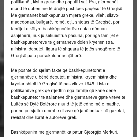
politikanët, kisha greke dhe populli i saj. Pra, gjermanët
mund të quhen me të drejtë pushtues paqësor të Greqisë.
Me gjermanët bashkëpunuan mijëra grekë, vlleh, sllavo-
maqedonas, bullgarë, romë, etj., shtetas të Greqisë, por
familjet e këtyre bashkëpunëtorëve nuk u dënuan
asnjëherë, nuk ju sekuestrua pasuria, por nga familjet e
bashkëpunëtorëve të gjermanëve dolën kryeministra,
ministra, deputet, figura të shquara të jetës shoqërore të
Greqisë pa u persekutuar asnjëherë.
Më poshtë do sjellim fakte që bashkëpunëtorët e
gjermanëve u bënë deputet, ministra, kryeministra dhe
kryetar shteti të Greqisë të pas viteve 1945. Lista e
politikanëve grek që rrjedhin nga familje që kanë qenë
bashkëpunëtor të italianëve dhe gjermanëve gjatë viteve të
Luftës së Dytë Botërore mund të jetë edhe më e madhe,
por ne po sjellim emrat e disave që janë botuar në gazetat,
revistat dhe librat e autorëve grek.
Bashkëpunim me gjermanët ka patur Gjeorgjio Merkuri,