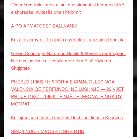
“Dom Fred Kalaj, mes altarit dhe atdheut si hermeneutikë
e shpresës, kujtesës dhe shërbimit”
A PO ARMATOSET BALLKANI?
Kriza e vlerave – Tragjedia e vërtetë e tranzicionit shqiptar
Green Coast sjell Nammos Hotels & Resorts në Shqipëri:
Një destinacion i ri lifestyle merr formë në Rivierën
Shqiptare
PUEBLO (1966) / HISTORIA E SPANJOLLES NGA
VALENCIA QË PËRFUNDOI NË LUSHNJE — 29 VJET
PRITJE (1937 – 1966) TË NJË TELEFONATE NGA DY
MOTRAT
Kujtojmë sakrificën e familjes Lleshi për lirinë e Kosovës
SPAÇI NUK E MPOSHTI SHPIRTIN