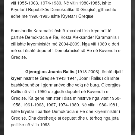
viti 1955-1963, 1974-1980. Në vitin 1980-1985, ishte
Kryetar i Republikës Demokratike të Greqisë, gjithashtu
edhe më 1990-1995 ishte Kryetar i Greqisë.
Konstandin Karamalisi është xhaxhai i ish-kryetarit të
partisë Demokracia e Re, Kosta Aleksandër Karamanlis i
cili ishte kryeministër më 2004-2009. Nga viti 1989 e deri
më sot është deputet i Demokracisë së Re në Kuvendin e
Greqisë.
Gjeorgjios Joanis Rallis
(1918-2006), është djali i
kryeministrit të Greqisë 1943-1944, Joani Rallis i cili ishte
bashkëpunëtor i gjermanëve dhe vdiq në burg. Gjeorgjios
Rallis në vitin 1950 u zgjodh deputet në Kuvendin e
Greqisë. Ka qenë ministër i disa ministrive nga vitet 1950-
1958, 1961-1963, 1967, 1974-1980. Në vitin 1980-1981,
ishte kryetar i partisë Demokracia e Re dhe kryeministër i
Greqisë. Dha dorëheqje si deputet dhe u tërhoq nga jeta
politike në vitin 1993.