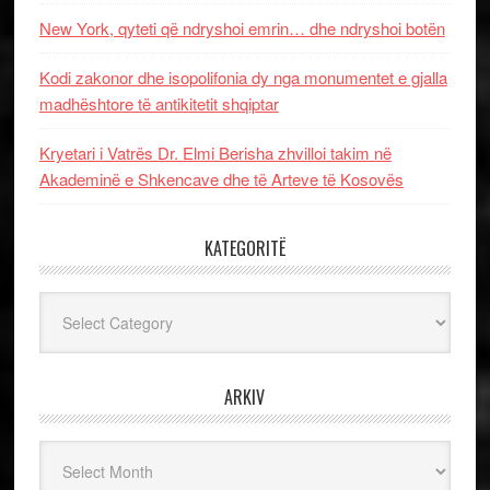
New York, qyteti që ndryshoi emrin… dhe ndryshoi botën
Kodi zakonor dhe isopolifonia dy nga monumentet e gjalla
madhështore të antikitetit shqiptar
Kryetari i Vatrës Dr. Elmi Berisha zhvilloi takim në
Akademinë e Shkencave dhe të Arteve të Kosovës
KATEGORITË
Kategoritë
ARKIV
Arkiv