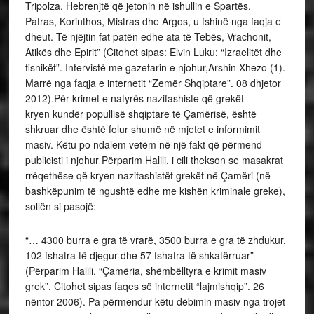
Tripolza. Hebrenjtë që jetonin në ishullin e Spartës,
Patras, Korinthos, Mistras dhe Argos, u fshinë nga faqja e
dheut. Të njëjtin fat patën edhe ata të Tebës, Vrachonit,
Atikës dhe Epirit” (Citohet sipas: Elvin Luku: “Izraelitët dhe
fisnikët”. Intervistë me gazetarin e njohur,Arshin Xhezo (1).
Marrë nga faqja e internetit “Zemër Shqiptare”. 08 dhjetor
2012).Për krimet e natyrës nazifashiste që grekët
kryen kundër popullisë shqiptare të Çamërisë, është
shkruar dhe është folur shumë në mjetet e informimit
masiv. Këtu po ndalem vetëm në një fakt që përmend
publicisti i njohur Përparim Halili, i cili thekson se masakrat
rrëqethëse që kryen nazifashistët grekët në Çamëri (në
bashkëpunim të ngushtë edhe me kishën kriminale greke),
sollën si pasojë:
“… 4300 burra e gra të vrarë, 3500 burra e gra të zhdukur,
102 fshatra të djegur dhe 57 fshatra të shkatërruar”
(Përparim Halili. “Çamëria, shëmbëlltyra e krimit masiv
grek”. Citohet sipas faqes së internetit “lajmishqip”. 26
nëntor 2006). Pa përmendur këtu dëbimin masiv nga trojet