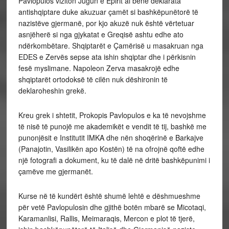
Pavlopulos viziton Jugun e Epirit ai bënë deklarata
antishqiptare duke akuzuar çamët si bashkëpunëtorë të
nazistëve gjermanë, por kjo akuzë nuk është vërtetuar
asnjëherë si nga gjykatat e Greqisë ashtu edhe ato
ndërkombëtare. Shqiptarët e Çamërisë u masakruan nga
EDES e Zervës sepse ata ishin shqiptar dhe i përkisnin
fesë myslimane. Napoleon Zerva masakrojë edhe
shqiptarët ortodoksë të cilën nuk dëshironin të
deklaroheshin grekë.
Kreu grek i shtetit, Prokopis Pavlopulos e ka të nevojshme
të nisë të punojë me akademikët e vendit të tij, bashkë me
punonjësit e Institutit IMKA dhe nën shoqërinë e Barkajve
(Panajotin, Vasilikën apo Kostën) të na ofrojnë qoftë edhe
një fotografi a dokument, ku të dalë në dritë bashkëpunimi i
çamëve me gjermanët.
Kurse në të kundërt është shumë lehtë e dëshmueshme
për vetë Pavlopulosin dhe gjithë botën mbarë se Micotaqi,
Karamanlisi, Rallis, Meimaraqis, Mercon e plot të tjerë,