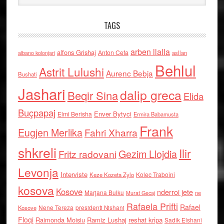
TAGS
arben llalla
alfons Grishaj
Anton Cefa
asllan
albano kolonjari
Behlul
Astrit Lulushi
Aurenc Bebja
Bushati
Jashari
dalip greca
Beqir Sina
Elida
Buçpapaj
Enver Bytyci
Elmi Berisha
Ermira Babamusta
Frank
Eugjen Merlika
Fahri Xharra
shkreli
Ilir
Gezim Llojdia
Fritz radovani
Levonja
Interviste
Kolec Traboini
Keze Kozeta Zylo
kosova
Kosove
nderroi jete
Marjana Bulku
ne
Murat Gecaj
Rafaela Prifti
Rafael
Nene Tereza
Kosove
presidenti Nishani
Floqi
Raimonda Moisiu
Ramiz Lushaj
reshat kripa
Sadik Elshani