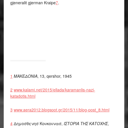
gjeneralit gjerman Kraipe
7
.
1
ΜΑΚΕΔΟΝΙΑ
, 13, qershor, 1945
2
www.kalami.net/2015/ellada/
karamanlis-nazi-
katadotis.html
3
www.aera2012.blogspot.gr/2015/
11/blog-post_8.html
4
Δημοσθενησ Κουκουνασ,
ΙΣ
Τ
ΟΡΙ
Α ΤΗΣ ΚΑΤΟΧΗΣ
,