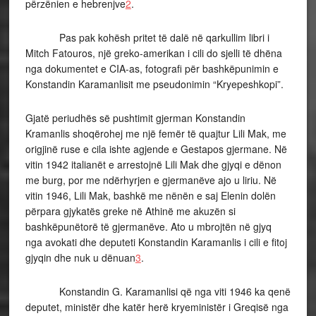
përzënien e hebrenjve
2
.
Pas pak kohësh pritet të dalë në qarkullim libri i
Mitch Fatouros, një greko-amerikan i cili do sjelli të dhëna
nga dokumentet e CIA-as, fotografi për bashkëpunimin e
Konstandin Karamanlisit me pseudonimin “Kryepeshkopi”.
Gjatë periudhës së pushtimit gjerman Konstandin
Kramanlis shoqërohej me një femër të quajtur Lili Mak, me
origjinë ruse e cila ishte agjende e Gestapos gjermane. Në
vitin 1942 italianët e arrestojnë Lili Mak dhe gjyqi e dënon
me burg, por me ndërhyrjen e gjermanëve ajo u liriu. Në
vitin 1946, Lili Mak, bashkë me nënën e saj Elenin dolën
përpara gjykatës greke në Athinë me akuzën si
bashkëpunëtorë të gjermanëve. Ato u mbrojtën në gjyq
nga avokati dhe deputeti Konstandin Karamanlis i cili e fitoj
gjyqin dhe nuk u dënuan
3
.
Konstandin G. Karamanlisi që nga viti 1946 ka qenë
deputet, ministër dhe katër herë kryeministër i Greqisë nga