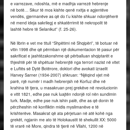
e varrezave, ndoshta, më e madhja varrezë hebrenje
në botë… Sikur të mos kishte qenë nxitja e agjentëve
vendës, gjermanëve as që do t’u kishte shkuar ndonjëherë
në mend ideja sakrilegj e shkatërrimit të nekropolit të
lashtë hebre të Selanikut” (f. 25-26).
Në librin e vet me titull “Shpëtimi në Shqipëri”, të botuar në
vitin 1998 dhe që përmban një dokumentacion të pasur për
sakrificat e jashtëzakonshme që përballuan shqiptarët e
thjeshtë për të shpëtuar hebrenjtë nga terrori nazist në vitet
e Luftës së Dytë Botërore, doktori dhe avokati izraelit
Harvey Sarner (1934-2007) shkruan: “Njëqind vjet më
parë, një numër i madh hebrenjsh në Korfuz dhe në
krahina të tjera, u masakruan prej grekëve në revolucionin
e vitit 1821, edhe pse nuk luajtën ndonjë rol nën sundimin
turk. Madje, edhe pse nuk ishin palë, dhe as që donin të
përziheshin në konfliktin midis myslimanëve e të
krishterëve. Masakrat që ata përjetuan në atë kohë nga
grekët, ngjanin me ato të Holokaustit të shekullit XX: 5000
të vrarë në More, qindra të tjerë në Vllahi, 1200 në