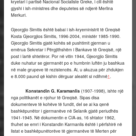
kryetari i partisë Nacional Socialiste Greke, i cili është
gjyshi i ish-ministres dhe deputetes së ndjerë Merlina
Merkuri.
Gjeorgjio Simitis është babai i ish-kryeministrit të Greqisë
Kosta Gjeorgjios Simitis, 1996-2004, ministër 1985-1990.
Gjeorgjio Simitis gjatë kohës së pushtimit gjerman u
emërua Sekretar i Përgjithshëm i Bankave të Greqisë, një
post i lartë shtetëror. Por në vitin 1944, Gjeorgjio Simitis
duke nuhatur se gjermanët po e humbnin luftën ju bashkua
në male grupeve të rezistencës. Ai, u akuzua për zhdukjen
e 8.000 paund që kishin dërguar aleatët si ndihmë
1
.
Konstandin G. Karamanlis
(1907-1998), ishte një
nga politikanët e njohur të Greqisë. Sipas disa
dokumenteve të kohëve të fundit, del se ai ka qenë
bashkëpunëtor i gjermanëve në Selanik gjatë periudhës
1941-1945. Në dokumentin e CIA-as, 16 shtator 1962,
thuhet se emri i Konstandin Karmanlis është i përfshirë në
listat e bashkëpunëtorëve të gjermanëve të Merten për