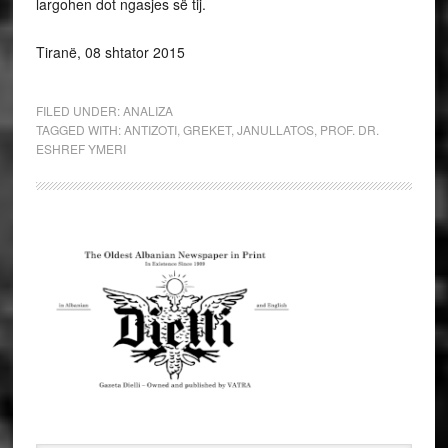
largohen dot ngasjes së tij.
Tiranë, 08 shtator 2015
FILED UNDER:
ANALIZA
TAGGED WITH:
ANTIZOTI
,
GREKET
,
JANULLATOS
,
PROF. DR.
ESHREF YMERI