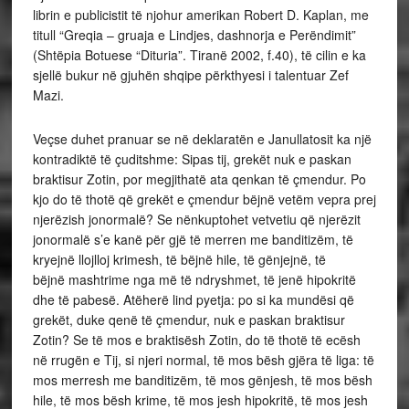
librin e publicistit të njohur amerikan Robert D. Kaplan, me
titull “Greqia – gruaja e Lindjes, dashnorja e Perëndimit”
(Shtëpia Botuese “Dituria”. Tiranë 2002, f.40), të cilin e ka
sjellë bukur në gjuhën shqipe përkthyesi i talentuar Zef
Mazi.
Veçse duhet pranuar se në deklaratën e Janullatosit ka një
kontradiktë të çuditshme: Sipas tij, grekët nuk e paskan
braktisur Zotin, por megjithatë ata qenkan të çmendur. Po
kjo do të thotë që grekët e çmendur bëjnë vetëm vepra prej
njerëzish jonormalë? Se nënkuptohet vetvetiu që njerëzit
jonormalë s’e kanë për gjë të merren me banditizëm, të
kryejnë llojlloj krimesh, të bëjnë hile, të gënjejnë, të
bëjnë mashtrime nga më të ndryshmet, të jenë hipokritë
dhe të pabesë. Atëherë lind pyetja: po si ka mundësi që
grekët, duke qenë të çmendur, nuk e paskan braktisur
Zotin? Se të mos e braktisësh Zotin, do të thotë të ecësh
në rrugën e Tij, si njeri normal, të mos bësh gjëra të liga: të
mos merresh me banditizëm, të mos gënjesh, të mos bësh
hile, të mos bësh krime, të mos jesh hipokritë, të mos jesh