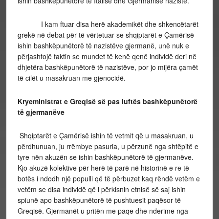
ishin bashkëpunëtorë të Italisë dhe Gjermanisë naziste.
I kam ftuar disa herë akademikët dhe shkencëtarët
grekë në debat për të vërtetuar se shqiptarët e Çamërisë
ishin bashkëpunëtorë të nazistëve gjermanë, unë nuk e
përjashtojë faktin se mundet të kenë qenë individë deri në
dhjetëra bashkëpunëtorë të nazistëve, por jo mijëra çamët
të cilët u masakruan me gjenocidë.
Kryeministrat e Greqisë së pas luftës bashkëpunëtorë
të gjermanëve
Shqiptarët e Çamërisë ishin të vetmit që u masakruan, u
përdhunuan, ju rrëmbye pasuria, u përzunë nga shtëpitë e
tyre nën akuzën se ishin bashkëpunëtorë të gjermanëve.
Kjo akuzë kolektive për herë të parë në historinë e re të
botës i ndodh një populli që të përbuzet kaq rëndë vetëm e
vetëm se disa individë që i përkisnin etnisë së saj ishin
spiunë apo bashkëpunëtorë të pushtuesit paqësor të
Greqisë.
Gjermanët u pritën me paqe dhe nderime nga