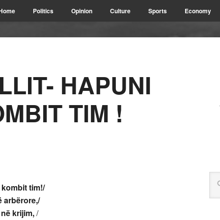
Home
Politics
Opinion
Culture
Sports
Economy
LLIT- HAPUNI
MBIT TIM !
 kombit tim!/
 arbërore,/
 në krijim,
/