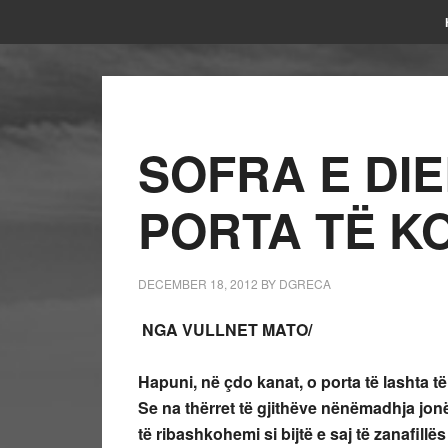
SOFRA E DIE
PORTA TË KO
DECEMBER 18, 2012
BY
DGRECA
NGA VULLNET MATO/
Hapuni, në çdo kanat, o porta të lashta të
Se na thërret të gjithëve nënëmadhja jonë
të ribashkohemi si bijtë e saj të zanafillës