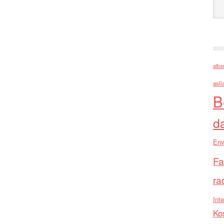
alba
asll
B
d
Env
Fa
ra
Inte
Ko