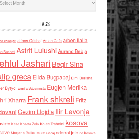
TAGS
arben llalla
alfons Grishaj
Anton Cefa
no kolonjari
Astrit Lulushi
Aurenc Bebja
an Bushati
ehlul Jashari
Beqir Sina
alip greca
Elida Buçpapaj
Elmi Berisha
Eugjen Merlika
er Bytyci
Ermira Babamusta
Frank shkreli
hri Xharra
Fritz
Ilir Levonja
Gezim Llojdia
dovani
kosova
rviste
Kolec Traboini
Keze Kozeta Zylo
sove
nderroi jete
Marjana Bulku
ne Kosove
Murat Gecaj