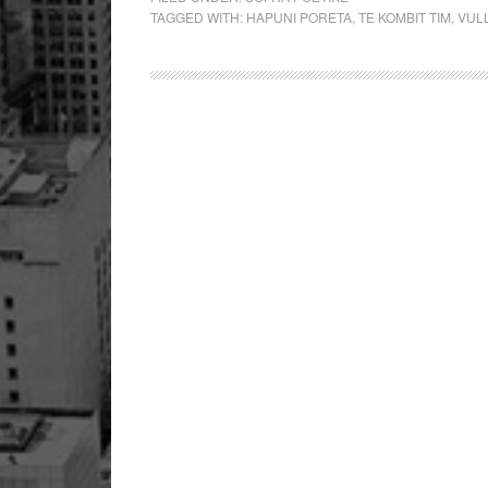
TAGGED WITH:
HAPUNI PORETA
,
TE KOMBIT TIM
,
VUL