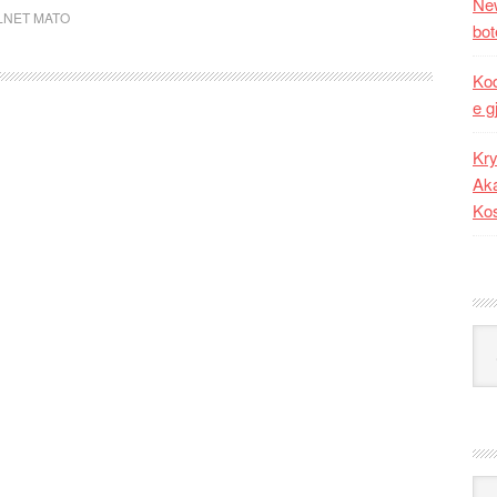
New
LNET MATO
bot
Kod
e g
Kry
Aka
Ko
Kat
Ark