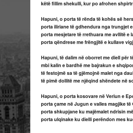
këtë fillim shekulli, kur po afrohen shpirt
Hapuni, o porta të rënda të kohës së hers
porta iliriane të gdhendura nga trungjet e fo
porta mesjetare të rrethuara me avllitë e l
porta qëndrese me frëngjitë e kullave vigjil
Hapuni, të dalim në oborret me diell për t
mbi kalin e bardhë me bajrakun e shqipo
të festojmë sa të gjëmojnë malet nga daul
të pimë dollitë me njëqind shëndete në so
Hapuni, o porta kosovare në Veriun e Epo
porta çame në Jugun e valles magjike të
porta shkupjane ku majëmalet ndrisin më
porta ulqinake ku dielli perëndon mes kuqë