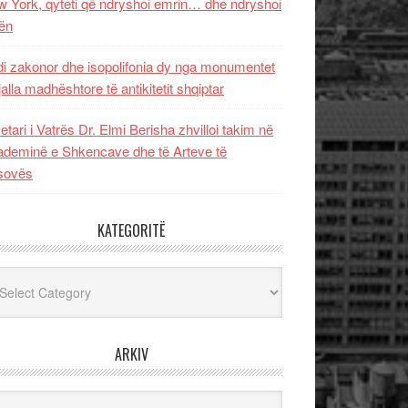
 York, qyteti që ndryshoi emrin… dhe ndryshoi
ën
i zakonor dhe isopolifonia dy nga monumentet
jalla madhështore të antikitetit shqiptar
etari i Vatrës Dr. Elmi Berisha zhvilloi takim në
deminë e Shkencave dhe të Arteve të
sovës
KATEGORITË
egoritë
ARKIV
iv