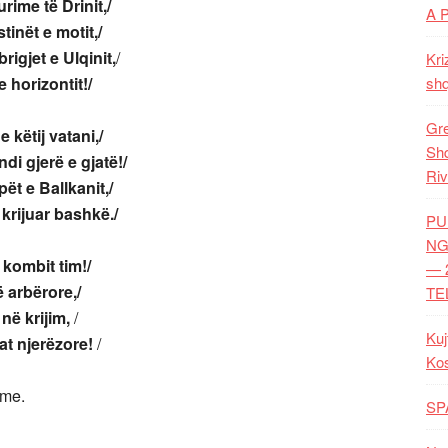
rime të Drinit,/
A 
tinët e motit,/
igjet e Ulqinit,
/
Kri
e horizontit!/
shq
Gre
 këtij vatani,/
Shq
i gjerë e gjatë!/
Riv
t e Ballkanit,/
krijuar bashkë./
PU
NG
 kombit tim!/
— 
 arbërore,/
TE
 në krijim,
/
Kuj
rat njerëzore!
/
Ko
jme.
SP