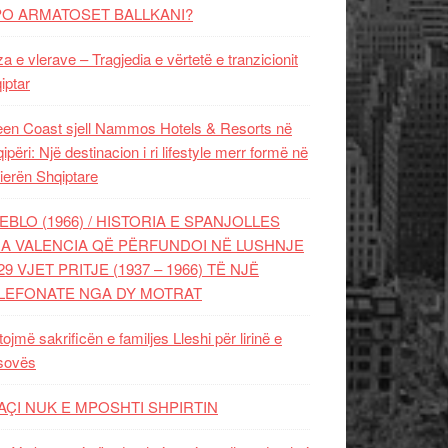
PO ARMATOSET BALLKANI?
za e vlerave – Tragjedia e vërtetë e tranzicionit
iptar
en Coast sjell Nammos Hotels & Resorts në
ipëri: Një destinacion i ri lifestyle merr formë në
ierën Shqiptare
EBLO (1966) / HISTORIA E SPANJOLLES
A VALENCIA QË PËRFUNDOI NË LUSHNJE
29 VJET PRITJE (1937 – 1966) TË NJË
LEFONATE NGA DY MOTRAT
tojmë sakrificën e familjes Lleshi për lirinë e
sovës
AÇI NUK E MPOSHTI SHPIRTIN