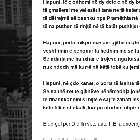
Hapuni, të çlodhemi në dy dete e në dy bu
të çmallemi me vëllezërit tanë në të katër s
të dëfrejmë së bashku nga Pramëthia në br
të na puthen të rinjtë në të katër puthitjet 
Hapuni, porta mikpritëse për gjithë miqtë e
vështrimin e penguar ta hedhim më së fund
Se ndarja me hanxhar e trojeve nga kasapë
nuk ndodh më kurrë në këtë tokë ku jemi 
Hapuni, në çdo kanat, o porta të lashta të
Se na thërret të gjithëve nënëmadhja jonë
të ribashkohemi si bijtë e saj të zanafillës
këtë fillim shekulli, kur po afrohen shpirt
E dergoi per Diellin vete autori. E falendero
FILED UNDER:
SOFRA POETIKE