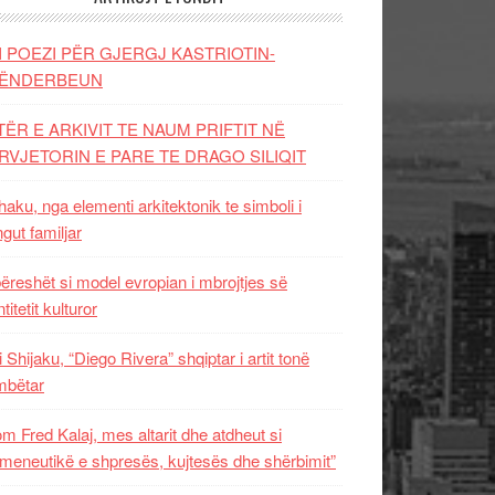
I POEZI PËR GJERGJ KASTRIOTIN-
ËNDERBEUN
TËR E ARKIVIT TE NAUM PRIFTIT NË
RVJETORIN E PARE TE DRAGO SILIQIT
aku, nga elementi arkitektonik te simboli i
ngut familjar
ëreshët si model evropian i mbrojtjes së
titetit kulturor
i Shijaku, “Diego Rivera” shqiptar i artit tonë
mbëtar
m Fred Kalaj, mes altarit dhe atdheut si
meneutikë e shpresës, kujtesës dhe shërbimit”