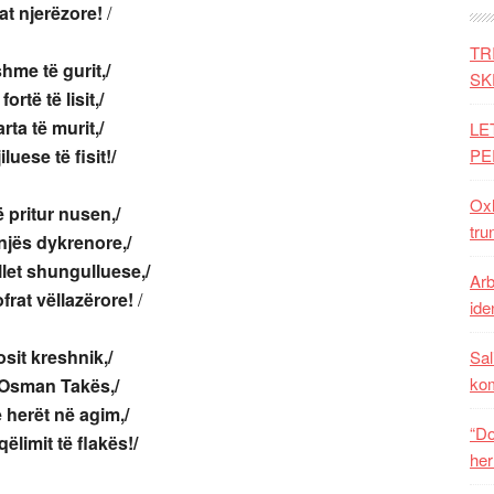
rat njerëzore!
/
TR
hme të gurit,/
SK
rtë të lisit,/
arta
të murit,/
LE
uese të fisit!/
PE
Oxh
ë pritur nusen,/
tru
njës dykrenore,/
let shungulluese,/
Arb
frat vëllazërore!
/
iden
sit kreshnik,/
Sal
ko
 Osman Takës,/
 herët në agim,/
“Do
limit të flakës!/
her