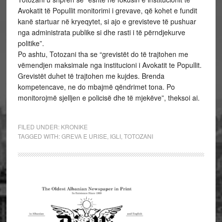
Avokatit të Popullit monitorimi i grevave, që kohet e fundit
kanë startuar në kryeqytet, si ajo e grevisteve të pushuar
nga administrata publike si dhe rasti i të përndjekurve
politike”.
Po ashtu, Totozani tha se “grevistët do të trajtohen me
vëmendjen maksimale nga institucioni i Avokatit te Popullit.
Grevistët duhet të trajtohen me kujdes. Brenda
kompetencave, ne do mbajmë qëndrimet tona. Po
monitorojmë sjelljen e policisë dhe të mjekëve”, theksoi ai.
FILED UNDER:
KRONIKE
TAGGED WITH:
GREVA E URISE
,
IGLI
,
TOTOZANI