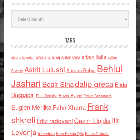
Arkiv
TAGS
arben llalla
alfons Grishaj
Anton Cefa
asllan
albano kolonjari
Behlul
Astrit Lulushi
Aurenc Bebja
Bushati
Jashari
dalip greca
Beqir Sina
Elida
Buçpapaj
Enver Bytyci
Elmi Berisha
Ermira Babamusta
Frank
Eugjen Merlika
Fahri Xharra
shkreli
Ilir
Gezim Llojdia
Fritz radovani
Levonja
Interviste
Kolec Traboini
Keze Kozeta Zylo