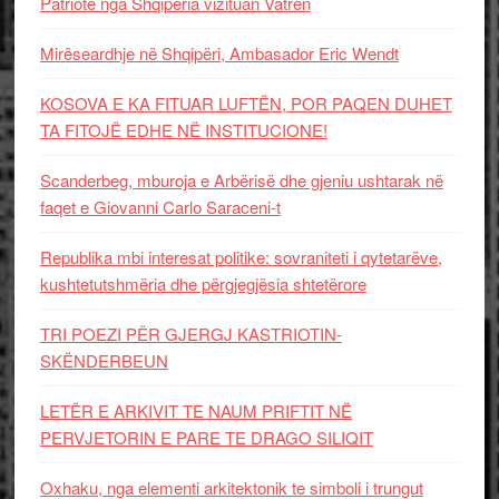
Patriotë nga Shqipëria vizituan Vatrën
Mirëseardhje në Shqipëri, Ambasador Eric Wendt
KOSOVA E KA FITUAR LUFTËN, POR PAQEN DUHET
TA FITOJË EDHE NË INSTITUCIONE!
Scanderbeg, mburoja e Arbërisë dhe gjeniu ushtarak në
faqet e Giovanni Carlo Saraceni-t
Republika mbi interesat politike: sovraniteti i qytetarëve,
kushtetutshmëria dhe përgjegjësia shtetërore
TRI POEZI PËR GJERGJ KASTRIOTIN-
SKËNDERBEUN
LETËR E ARKIVIT TE NAUM PRIFTIT NË
PERVJETORIN E PARE TE DRAGO SILIQIT
Oxhaku, nga elementi arkitektonik te simboli i trungut