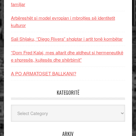
familjar
Arbëreshët si model evropian i mbrojtjes së identitetit
kulturor
Sali Shijaku, “Diego Rivera” shqiptar i artit tonë kombëtar
“Dom Fred Kalaj, mes altarit dhe atdheut si hermeneutikë
e shpresës, kujtesës dhe shërbimit”
A PO ARMATOSET BALLKANI?
KATEGORITË
Kategoritë
ARKIV