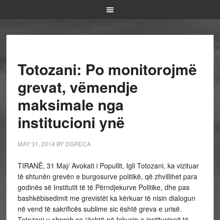
Totozani: Po monitorojmë
grevat, vëmendje
maksimale nga
institucioni ynë
MAY 31, 2014
BY
DGRECA
TIRANË, 31 Maj/ Avokati i Popullit, Igli Totozani, ka vizituar
të shtunën grevën e burgosurve politikë, që zhvillihet para
godinës së Institutit të të Përndjekurve Politike, dhe pas
bashkëbisedimit me grevistët ka kërkuar të nisin dialogun
në vend të sakrificës sublime sic është greva e urisë.
Totozani u shpreh se “është në fokusin e institucionit të