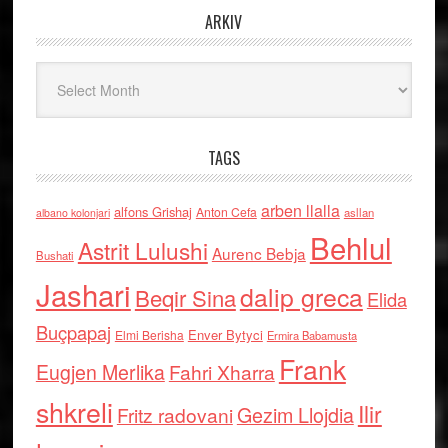
ARKIV
Arkiv
TAGS
arben llalla
alfons Grishaj
Anton Cefa
asllan
albano kolonjari
Behlul
Astrit Lulushi
Aurenc Bebja
Bushati
Jashari
dalip greca
Beqir Sina
Elida
Buçpapaj
Enver Bytyci
Elmi Berisha
Ermira Babamusta
Frank
Eugjen Merlika
Fahri Xharra
shkreli
Ilir
Gezim Llojdia
Fritz radovani