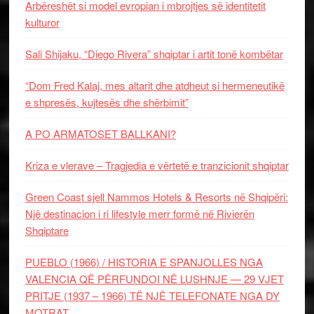
Arbëreshët si model evropian i mbrojtjes së identitetit
kulturor
Sali Shijaku, “Diego Rivera” shqiptar i artit tonë kombëtar
“Dom Fred Kalaj, mes altarit dhe atdheut si hermeneutikë
e shpresës, kujtesës dhe shërbimit”
A PO ARMATOSET BALLKANI?
Kriza e vlerave – Tragjedia e vërtetë e tranzicionit shqiptar
Green Coast sjell Nammos Hotels & Resorts në Shqipëri:
Një destinacion i ri lifestyle merr formë në Rivierën
Shqiptare
PUEBLO (1966) / HISTORIA E SPANJOLLES NGA
VALENCIA QË PËRFUNDOI NË LUSHNJE — 29 VJET
PRITJE (1937 – 1966) TË NJË TELEFONATE NGA DY
MOTRAT