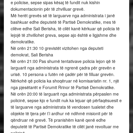
e policise, sepse sipas kësaj të fundit nuk kishin
dokumentacionin për të zhvilluar grevë.
Më herët grevës së të larguarve nga administrata i janë
bashkuar edhe deputetë të Partisë Demokratike, mes të
cilëve edhe Sali Berisha, të cilët kanë kërkuar që policia të
lejojë të zhvillohet greva, sepse ajo është e ligjshme dhe
demokratike.
Në orën 21:30 10 grevistët vizitohen nga deputeti
demokrat, Sali Berisha
Në orën 21:00 Pas shumë tentativave policia lejon që të
larguarit nga administrata të ngrenë çadra për grevën e
urisë. 10 persona u futën në çadër për të filluar grevën.
Nërkohë që policia ka shoqëruar në komisariatin nr. 1, një
nga pjesëtarët e Forumit Rrinor të Partisë Demokratike.
Në orën 20:00 të larguarit nga administrata përpaslen me
policinë, sepse kjo e fundit nuk ka lejuar që përfaqësuesit e
të larguarve nga administrata të vendosen tualetet dhe
objekte të tjera për t’i ardhur në ndihmë misionit për të
qëndruar në grevë. Të pranishëm kanë qenë edhe
deputetë të Partisë Demokratike të cilët janë revoltuar me