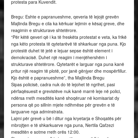
protesta para Kuvendit.
Bregu: Eshte e papranueshme, qeveria të lejojë grevën
Majlinda Bregu e cila ka kërkuar lejimin e kësaj greve, dhe
reagimin e strukturave shtetërore.
“Për këtë qeveri që i ka të freskëta protestat e veta, ka frikë
nga këto protesta të qytetarëvë të shkarkuar nga puna. Kjo
protestë duhet të jetë e lejuar sepse është element i
demokracisë. Duhet një reagim i menjëhershëm i
strukturave shtetërore. Qytetarët e larguar nga puna kanë
pritur një reagim të plotë, por janë gënjyer dhe mospërfillur.
Kjo është e papranueshme”, tha Majlinda Bregu
Sipas policisë, cadra nuk do të lejohet të ngrihet, pasi
përfaqësuesit e grevistëve nuk kanë marrë leje në polici,
ndërsa rreth mesditës kanë shoqëruar në komisariat dy
persona që po sillnin mjete ndihmëse për grevën e të
larguarve nga adminstrata.
Lajmi për grevë u bë i ditur nga kryetarja e Shoqatës për
mbrojtjen e të shkarkuarve nga puna, Nertila Qafzezi
mesditën e sotme rreth orës 12:00.