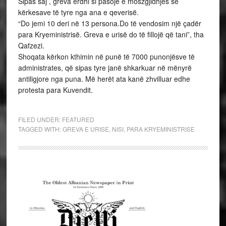
Sipas saj , greva erdhi si pasojë e moszgjidhjes së
kërkesave të tyre nga ana e qeverisë.
“Do jemi 10 deri në 13 persona.Do të vendosim një çadër
para Kryeministrisë. Greva e urisë do të fillojë që tani”, tha
Qafzezi.
Shoqata kërkon kthimin në punë të 7000 punonjësve të
administrates, që sipas tyre janë shkarkuar në mënyrë
antiligjore nga puna. Më herët ata kanë zhvilluar edhe
protesta para Kuvendit.
FILED UNDER:
FEATURED
TAGGED WITH:
GREVA E URISE
,
NISI
,
PARA KRYEMINISTRISE