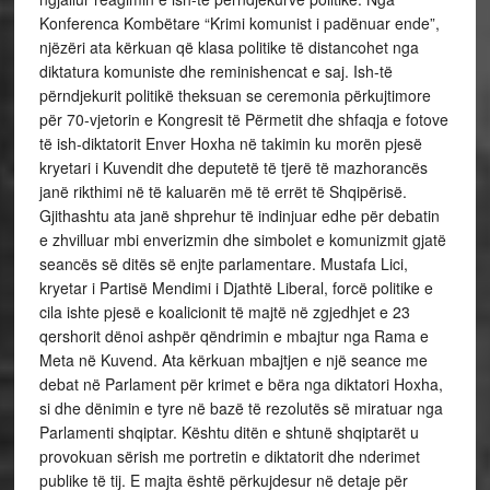
Konferenca Kombëtare “Krimi komunist i padënuar ende”,
njëzëri ata kërkuan që klasa politike të distancohet nga
diktatura komuniste dhe reminishencat e saj. Ish-të
përndjekurit politikë theksuan se ceremonia përkujtimore
për 70-vjetorin e Kongresit të Përmetit dhe shfaqja e fotove
të ish-diktatorit Enver Hoxha në takimin ku morën pjesë
kryetari i Kuvendit dhe deputetë të tjerë të mazhorancës
janë rikthimi në të kaluarën më të errët të Shqipërisë.
Gjithashtu ata janë shprehur të indinjuar edhe për debatin
e zhvilluar mbi enverizmin dhe simbolet e komunizmit gjatë
seancës së ditës së enjte parlamentare. Mustafa Lici,
kryetar i Partisë Mendimi i Djathtë Liberal, forcë politike e
cila ishte pjesë e koalicionit të majtë në zgjedhjet e 23
qershorit dënoi ashpër qëndrimin e mbajtur nga Rama e
Meta në Kuvend. Ata kërkuan mbajtjen e një seance me
debat në Parlament për krimet e bëra nga diktatori Hoxha,
si dhe dënimin e tyre në bazë të rezolutës së miratuar nga
Parlamenti shqiptar. Kështu ditën e shtunë shqiptarët u
provokuan sërish me portretin e diktatorit dhe nderimet
publike të tij. E majta është përkujdesur në detaje për