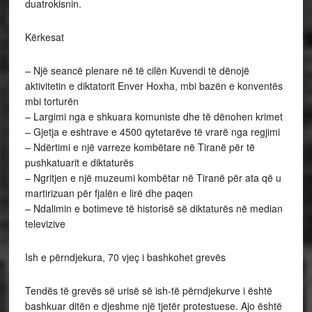
duatrokisnin.
Kërkesat
– Një seancë plenare në të cilën Kuvendi të dënojë
aktivitetin e diktatorit Enver Hoxha, mbi bazën e konventës
mbi torturën
– Largimi nga e shkuara komuniste dhe të dënohen krimet
– Gjetja e eshtrave e 4500 qytetarëve të vrarë nga regjimi
– Ndërtimi e një varreze kombëtare në Tiranë për të
pushkatuarit e diktaturës
– Ngritjen e një muzeumi kombëtar në Tiranë për ata që u
martirizuan për fjalën e lirë dhe paqen
– Ndalimin e botimeve të historisë së diktaturës në median
televizive
Ish e përndjekura, 70 vjeç i bashkohet grevës
Tendës të grevës së urisë së ish-të përndjekurve i është
bashkuar ditën e djeshme një tjetër protestuese. Ajo është