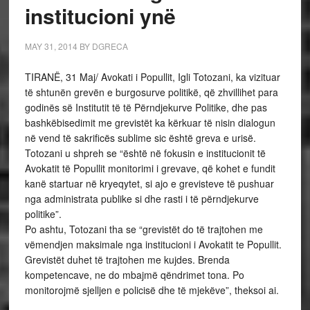
institucioni ynë
MAY 31, 2014
BY
DGRECA
TIRANË, 31 Maj/ Avokati i Popullit, Igli Totozani, ka vizituar
të shtunën grevën e burgosurve politikë, që zhvillihet para
godinës së Institutit të të Përndjekurve Politike, dhe pas
bashkëbisedimit me grevistët ka kërkuar të nisin dialogun
në vend të sakrificës sublime sic është greva e urisë.
Totozani u shpreh se “është në fokusin e institucionit të
Avokatit të Popullit monitorimi i grevave, që kohet e fundit
kanë startuar në kryeqytet, si ajo e grevisteve të pushuar
nga administrata publike si dhe rasti i të përndjekurve
politike”.
Po ashtu, Totozani tha se “grevistët do të trajtohen me
vëmendjen maksimale nga institucioni i Avokatit te Popullit.
Grevistët duhet të trajtohen me kujdes. Brenda
kompetencave, ne do mbajmë qëndrimet tona. Po
monitorojmë sjelljen e policisë dhe të mjekëve”, theksoi ai.