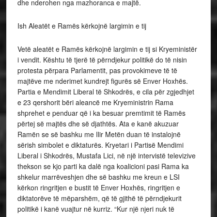
dhe nderohen nga mazhoranca e majtë.
Ish Aleatët e Ramës kërkojnë largimin e tij
Vetë aleatët e Ramës kërkojnë largimin e tij si Kryeministër
i vendit. Kështu të tjerë të përndjekur politikë do të nisin
protesta përpara Parlamentit, pas provokimeve të të
majtëve me nderimet kundrejt figurës së Enver Hoxhës.
Partia e Mendimit Liberal të Shkodrës, e cila për zgjedhjet
e 23 qershorit bëri aleancë me Kryeministrin Rama
shprehet e penduar që i ka besuar premtimit të Ramës
përtej së majtës dhe së djathtës. Ata e kanë akuzuar
Ramën se së bashku me Ilir Metën duan të instalojnë
sërish simbolet e diktaturës. Kryetari i Partisë Mendimi
Liberal i Shkodrës, Mustafa Lici, në një intervistë televizive
thekson se kjo parti ka dalë nga koalicioni pasi Rama ka
shkelur marrëveshjen dhe së bashku me kreun e LSI
kërkon ringritjen e bustit të Enver Hoxhës, ringritjen e
diktatorëve të mëparshëm, që të gjithë të përndjekurit
politikë i kanë vuajtur në kurriz. “Kur një njeri nuk të