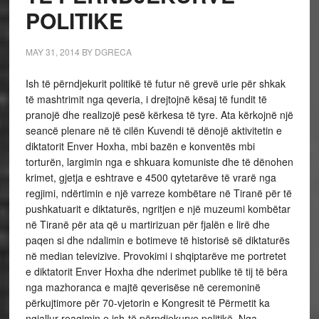
POLITIKE
MAY 31, 2014
BY
DGRECA
Ish të përndjekurit politikë të futur në grevë urie për shkak
të mashtrimit nga qeveria, i drejtojnë kësaj të fundit të
pranojë dhe realizojë pesë kërkesa të tyre. Ata kërkojnë një
seancë plenare në të cilën Kuvendi të dënojë aktivitetin e
diktatorit Enver Hoxha, mbi bazën e konventës mbi
torturën, largimin nga e shkuara komuniste dhe të dënohen
krimet, gjetja e eshtrave e 4500 qytetarëve të vrarë nga
regjimi, ndërtimin e një varreze kombëtare në Tiranë për të
pushkatuarit e diktaturës, ngritjen e një muzeumi kombëtar
në Tiranë për ata që u martirizuan për fjalën e lirë dhe
paqen si dhe ndalimin e botimeve të historisë së diktaturës
në median televizive. Provokimi i shqiptarëve me portretet
e diktatorit Enver Hoxha dhe nderimet publike të tij të bëra
nga mazhoranca e majtë qeverisëse në ceremoninë
përkujtimore për 70-vjetorin e Kongresit të Përmetit ka
ngjallur reagimin e ish-të përndjekurve politikë. Nga