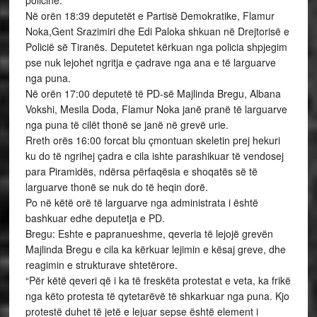
policinë.
Në orën 18:39 deputetët e Partisë Demokratike, Flamur
Noka,Gent Srazimiri dhe Edi Paloka shkuan në Drejtorisë e
Policië së Tiranës. Deputetet kërkuan nga policia shpjegim
pse nuk lejohet ngritja e çadrave nga ana e të larguarve
nga puna.
Në orën 17:00 deputetë të PD-së Majlinda Bregu, Albana
Vokshi, Mesila Doda, Flamur Noka janë pranë të larguarve
nga puna të cilët thonë se janë në grevë urie.
Rreth orës 16:00 forcat blu çmontuan skeletin prej hekuri
ku do të ngrihej çadra e cila ishte parashikuar të vendosej
para Piramidës, ndërsa përfaqësia e shoqatës së të
larguarve thonë se nuk do të heqin dorë.
Po në këtë orë të larguarve nga administrata i është
bashkuar edhe deputetja e PD.
Bregu: Eshte e papranueshme, qeveria të lejojë grevën
Majlinda Bregu e cila ka kërkuar lejimin e kësaj greve, dhe
reagimin e strukturave shtetërore.
“Për këtë qeveri që i ka të freskëta protestat e veta, ka frikë
nga këto protesta të qytetarëvë të shkarkuar nga puna. Kjo
protestë duhet të jetë e lejuar sepse është element i