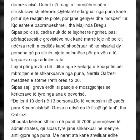
demokracisë. Duhet një reagim i menjëhershëm i
strukturave shtetërore. Qytetarët e larguar nga puna kanë
pritur një reagim të plotë, por janë gënjyer dhe mospërfillur.
Kjo është e papranueshme”, tha Majlinda Bregu
Sipas policisë, cadra nuk do të lejohet të ngrihet, pasi
përfaqësuesit e grevistëve nuk kanë marrë leje në polici,
ndërsa rreth mesditës kanë shoqëruar në komisariat dy
persona që po sillnin mjete ndihmëse për grevën e të
larguarve nga adminstrata.
Lajmi për grevë u bë i ditur nga kryetarja e Shoqatës për
mbrojtjen e të shkarkuarve nga puna, Nertila Qafzezi
mesditën e sotme rreth orës 12:00.
Sipas saj , greva erdhi si pasojë e moszgjidhjes së
kërkesave të tyre nga ana e qeverisë.
“Do jemi 10 deri në 13 persona.Do të vendosim një çadër
para Kryeministrisë. Greva e urisë do të fillojë që tani”, tha
Qafzezi.
Shoqata kërkon kthimin në punë të 7000 punonjësve të
administrates, që sipas tyre janë shkarkuar në mënyrë
antiligjore nga puna. Më herët ata kanë zhvilluar edhe