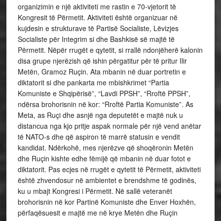
organizimin e një aktiviteti me rastin e 70-vjetorit të
Kongresit të Përmetit. Aktiviteti është organizuar në
kujdesin e strukturave të Partisë Socialiste, Lëvizjes
Socialiste për Integrim si dhe Bashkisë së majtë të
Përmetit. Nëpër rrugët e qytetit, si rrallë ndonjëherë kalonin
disa grupe njerëzish që ishin përgatitur për të pritur Ilir
Metën, Gramoz Ruçin. Ata mbanin në duar portretin e
diktatorit si dhe pankarta me mbishkrimet “Partia
Komuniste e Shqipërisë”, “Lavdi PPSH”, “Rroftë PPSH”,
ndërsa brohorisnin në kor: “Rroftë Partia Komuniste”. As
Meta, as Ruçi dhe asnjë nga deputetët e majtë nuk u
distancua nga kjo pritje aspak normale për një vend anëtar
të NATO-s dhe që aspiron të marrë statusin e vendit
kandidat. Ndërkohë, mes njerëzve që shoqëronin Metën
dhe Ruçin kishte edhe fëmijë që mbanin në duar fotot e
diktatorit. Pas ecjes në rrugët e qytetit të Përmetit, aktiviteti
është zhvendosur në ambientet e brendshme të godinës,
ku u mbajt Kongresi i Përmetit. Në sallë veteranët
brohorisnin në kor Partinë Komuniste dhe Enver Hoxhën,
përfaqësuesit e majtë me në krye Metën dhe Ruçin