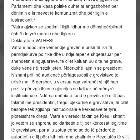
Parlamenti dhe klasa politke duhet të angazhohen për
dënimin e krimevet të komunizmit dhe për ligjin e
lustracionit./
*Vatra gjykon se zbatimi i ligjit lidhur me dëmshpërblimet
është detyrë morale dhe ligjore./
Deklarate e VATRES/
Vatra e ndoqi me vëmendje grevën e urisë të ish të
përndjekurve politikë dhe u ndje tepër e shqetësuar për
shëndetin e ngujuarëve, të cilët kaluan 20 ditë në grevë,
duke vënë në rrezik jetën. Ndërkohë lajmin se presidenti
Nishani priti në audiencë përfaqesuesit e grevistave te
urisë me 15 qershor, u vlersua nga vatranët si një hap
pozitiv për zgjidhjen e gjendjes se krijuar në mënyrë
institucionale. Ndërsa dhënia e fund e grevës një ditë pas
takimit me presidentin, tregoi pjekurinë e grevistëve, të cilët
besojnë tek zgjidhja institucionale e kërkesave të tyre,
plotësisht të drejta. Vatra e vlerësoi faktin që Kreu i shtetit
jo vetëm se shprehu solidaritetin e tij për kërkesat legjitime
të grevistave, por ai u zotua edhe se do të përdorëte
autoritetin e tij për rikthimin dhe zbatimin e Rezolutës të vitit