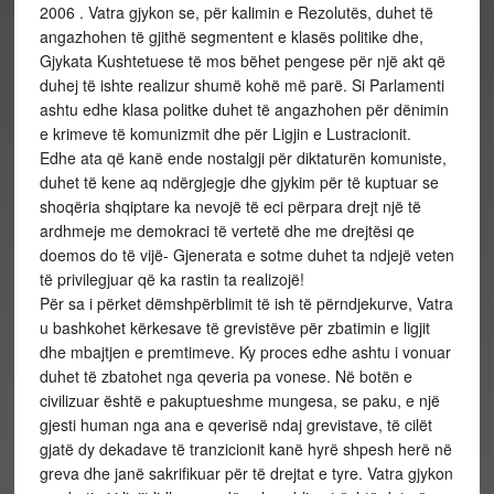
2006 . Vatra gjykon se, për kalimin e Rezolutës, duhet të
angazhohen të gjithë segmentent e klasës politike dhe,
Gjykata Kushtetuese të mos bëhet pengese për një akt që
duhej të ishte realizur shumë kohë më parë. Si Parlamenti
ashtu edhe klasa politke duhet të angazhohen për dënimin
e krimeve të komunizmit dhe për Ligjin e Lustracionit.
Edhe ata që kanë ende nostalgji për diktaturën komuniste,
duhet të kene aq ndërgjegje dhe gjykim për të kuptuar se
shoqëria shqiptare ka nevojë të eci përpara drejt një të
ardhmeje me demokraci të vertetë dhe me drejtësi qe
doemos do të vijë- Gjenerata e sotme duhet ta ndjejë veten
të privilegjuar që ka rastin ta realizojë!
Për sa i përket dëmshpërblimit të ish të përndjekurve, Vatra
u bashkohet kërkesave të grevistëve për zbatimin e ligjit
dhe mbajtjen e premtimeve. Ky proces edhe ashtu i vonuar
duhet të zbatohet nga qeveria pa vonese. Në botën e
civilizuar është e pakuptueshme mungesa, se paku, e një
gjesti human nga ana e qeverisë ndaj grevistave, të cilët
gjatë dy dekadave të tranzicionit kanë hyrë shpesh herë në
greva dhe janë sakrifikuar për të drejtat e tyre. Vatra gjykon