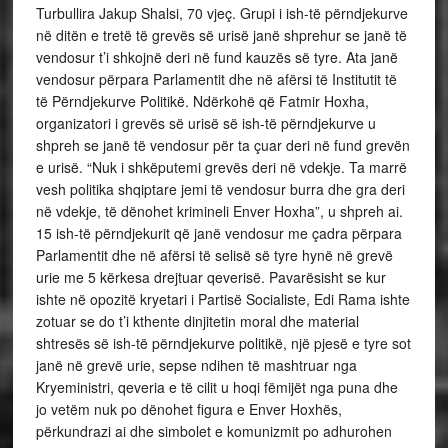
Turbullira Jakup Shalsi, 70 vjeç. Grupi i ish-të përndjekurve
në ditën e tretë të grevës së urisë janë shprehur se janë të
vendosur t’i shkojnë deri në fund kauzës së tyre. Ata janë
vendosur përpara Parlamentit dhe në afërsi të Institutit të
të Përndjekurve Politikë. Ndërkohë që Fatmir Hoxha,
organizatori i grevës së urisë së ish-të përndjekurve u
shpreh se janë të vendosur për ta çuar deri në fund grevën
e urisë. “Nuk i shkëputemi grevës deri në vdekje. Ta marrë
vesh politika shqiptare jemi të vendosur burra dhe gra deri
në vdekje, të dënohet krimineli Enver Hoxha”, u shpreh ai.
15 ish-të përndjekurit që janë vendosur me çadra përpara
Parlamentit dhe në afërsi të selisë së tyre hynë në grevë
urie me 5 kërkesa drejtuar qeverisë. Pavarësisht se kur
ishte në opozitë kryetari i Partisë Socialiste, Edi Rama ishte
zotuar se do t’i kthente dinjitetin moral dhe material
shtresës së ish-të përndjekurve politikë, një pjesë e tyre sot
janë në grevë urie, sepse ndihen të mashtruar nga
Kryeministri, qeveria e të cilit u hoqi fëmijët nga puna dhe
jo vetëm nuk po dënohet figura e Enver Hoxhës,
përkundrazi ai dhe simbolet e komunizmit po adhurohen