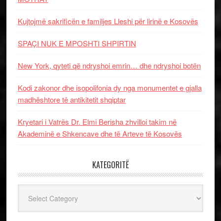
Kujtojmë sakrificën e familjes Lleshi për lirinë e Kosovës
SPAÇI NUK E MPOSHTI SHPIRTIN
New York, qyteti që ndryshoi emrin… dhe ndryshoi botën
Kodi zakonor dhe isopolifonia dy nga monumentet e gjalla
madhështore të antikitetit shqiptar
Kryetari i Vatrës Dr. Elmi Berisha zhvilloi takim në
Akademinë e Shkencave dhe të Arteve të Kosovës
KATEGORITË
Kategoritë