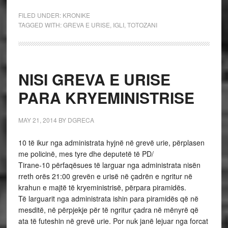
FILED UNDER:
KRONIKE
TAGGED WITH:
GREVA E URISE
,
IGLI
,
TOTOZANI
NISI GREVA E URISE
PARA KRYEMINISTRISE
MAY 21, 2014
BY
DGRECA
10 të ikur nga administrata hyjnë në grevë urie, përplasen
me policinë, mes tyre dhe deputetë të PD/
Tirane-10 përfaqësues të larguar nga administrata nisën
rreth orës 21:00 grevën e urisë në çadrën e ngritur në
krahun e majtë të kryeministrisë, përpara piramidës.
Të larguarit nga administrata ishin para piramidës që në
mesditë, në përpjekje për të ngritur çadra në mënyrë që
ata të futeshin në grevë urie. Por nuk janë lejuar nga forcat