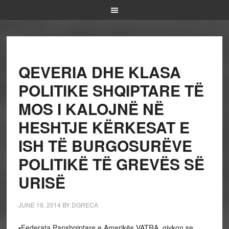
QEVERIA DHE KLASA
POLITIKE SHQIPTARE TË
MOS I KALOJNË NË
HESHTJE KËRKESAT E
ISH TË BURGOSURËVE
POLITIKË TË GREVËS SË
URISË
JUNE 19, 2014
BY
DGRECA
•Federata Panshqiptare e Amerikës VATRA, gjykon se