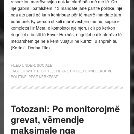
respekton marrëveshjen nuk ke çfarë bën më me të. Qe
një gabim i pafalshëm. 13 mandate janë partitë politike, një
nga ato parti që kam kontribuar për të marrë mandate jam
edhe unë. Ky person shkeli marrëveshjen me ne, sepse e
kompletoi Ilir Meta, e kompletoi një njeri, i cili po kërkon
ringritjet e bustit të Enver Hoxhës, ringritjet e diktatorëve të
mëparshëm që ne e kemi vuajtur në kurriz”, u shpreh ai.
(Kortezi: Dorina Tile)
FILED UNDER:
SOCIALE
TAGGED WITH:
E ISH TE
,
GREVA E URISE
,
PERNDJEKURVE
POLITIKE
,
PESE KERKESAT
Totozani: Po monitorojmë
grevat, vëmendje
maksimale nga