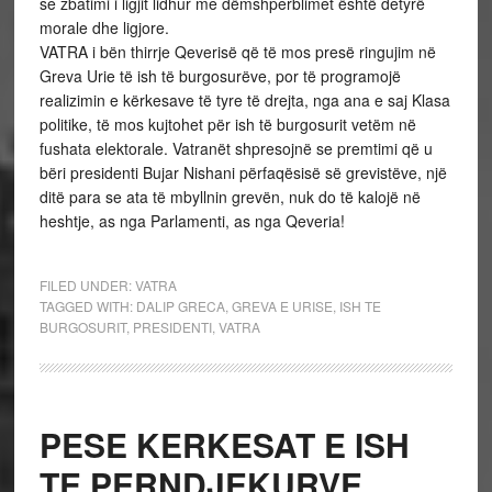
se zbatimi i ligjit lidhur me dëmshperblimet është detyrë
morale dhe ligjore.
VATRA i bën thirrje Qeverisë që të mos presë ringujim në
Greva Urie të ish të burgosurëve, por të programojë
realizimin e kërkesave të tyre të drejta, nga ana e saj Klasa
politike, të mos kujtohet për ish të burgosurit vetëm në
fushata elektorale. Vatranët shpresojnë se premtimi që u
bëri presidenti Bujar Nishani përfaqësisë së grevistëve, një
ditë para se ata të mbyllnin grevën, nuk do të kalojë në
heshtje, as nga Parlamenti, as nga Qeveria!
FILED UNDER:
VATRA
TAGGED WITH:
DALIP GRECA
,
GREVA E URISE
,
ISH TE
BURGOSURIT
,
PRESIDENTI
,
VATRA
PESE KERKESAT E ISH
TE PERNDJEKURVE