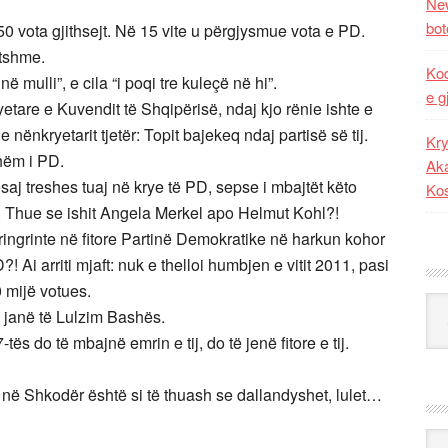
New
bot
 vota gjithsejt. Në 15 vite u përgjysmue vota e PD.
itshme.
Kod
 mulli”, e cila “i poqi tre kuleçë në hi”.
e g
yetare e Kuvendit të Shqipërisë, ndaj kjo rënie ishte e
nënkryetarit tjetër: Topit bajekeq ndaj partisë së tij.
Kry
hëm i PD.
Aka
saj treshes tuaj në krye të PD, sepse i mbajtët këto
Ko
e. Thue se ishit Angela Merkel apo Helmut Kohl?!
 ringrinte në fitore Partinë Demokratike në harkun kohor
PD?! Ai arriti mjaft: nuk e thelloi humbjen e vitit 2011, pasi
0 mijë votues.
Kat
 janë të Lulzim Bashës.
tës do të mbajnë emrin e tij, do të jenë fitore e tij.
ës në Shkodër është si të thuash se dallandyshet, lulet…
Ark