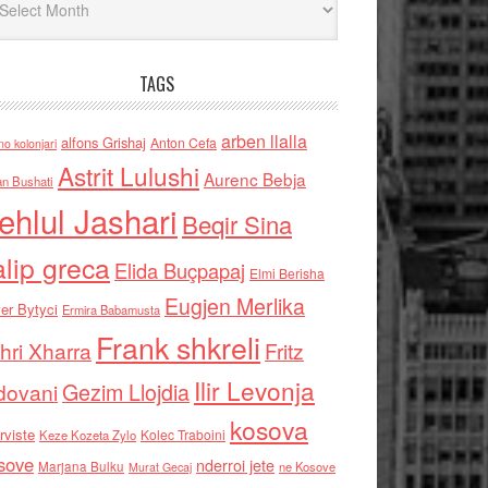
TAGS
arben llalla
alfons Grishaj
Anton Cefa
no kolonjari
Astrit Lulushi
Aurenc Bebja
an Bushati
ehlul Jashari
Beqir Sina
alip greca
Elida Buçpapaj
Elmi Berisha
Eugjen Merlika
er Bytyci
Ermira Babamusta
Frank shkreli
hri Xharra
Fritz
Ilir Levonja
Gezim Llojdia
dovani
kosova
rviste
Kolec Traboini
Keze Kozeta Zylo
sove
nderroi jete
Marjana Bulku
ne Kosove
Murat Gecaj