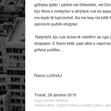
gjithçka tjetër, i përket vet Shkodrës, vet D
Kjo fitore e mirëpritur e dinjitare nuk ka s
ma tepër të hyjnizohet. Aq ma keq me këtë fi
opinionin publik shqiptar.
Natyrisht, kjo nuk duhet të ndodhin as nga 
shqiptare. E themi këtë, pasi akte e veprime t
grifshe politike…
Ramiz LUSHAJ
Tiranë, 28 qershor 2015
FILED UNDER:
OPINION
TAGGED WITH:
JOZEFIA TOPALLI
,
RAMIZ LUSHAJ
,
SH