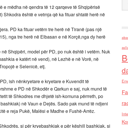
kitë e mëdha në qendra të 12 qarqeve të Shqipërisë
it) Shkodra është e vetmja që ka fituar shtatë herë në
era. PD ka fituar vetëm tre herë në Tiranë (pas një
5), nga tre herë në Elbasan e në Korçë,nga dy herë
alba
asll
ë në Shqipëri, model për PD, po nuk është i vetëm. Nuk
B
bashkia e katërt në vend), në Lezhë e në Vorë, në
ropojë e Selenicë, etj.
d
 PD, ish nënkryetare e kryetare e Kuvendit të
Env
hershme e PD në Shkodër e Qarkun e saj, nuk mund të
Fa
qytetit të Shkodres me dhjetë ish-komuna përrreth, po
ra
ll bashkiak) në Vaun e Dejës. Sado pak mund të ndjeni
itë e reja Pukë, Malësi e Madhe e Fushë-Arrëz.
Inte
Ko
Shkodrës, si për kryebashkiak e për këshill bashkiak, si