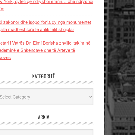
 York, qyteti që ndryshoi emrin… dhe ndryshoi
ën
i zakonor dhe isopolifonia dy nga monumentet
jalla madhështore të antikitetit shqiptar
etari i Vatrës Dr. Elmi Berisha zhvilloi takim në
deminë e Shkencave dhe të Arteve të
sovës
KATEGORITË
egoritë
ARKIV
iv