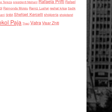
Rafaela Prifti
Rafael
e Tereza
presidenti Nishani
qi
Raimonda Moisiu
Ramiz Lushaj
reshat kripa
Sadik
Shefqet Kercelli
shqiperia
hani
shqiptaret
SHBA
kol Paja
Vatra
Visar Zhiti
Thaci