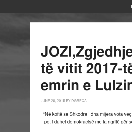
JOZI,Zgjedhj
të vitit 2017-
emrin e Lulz
JUNE 28, 2015
BY
DGRECA
*Në koftë se Shkodra i dha mijera vota veç 
po, i duhet demokracisë me ta ngritë për së