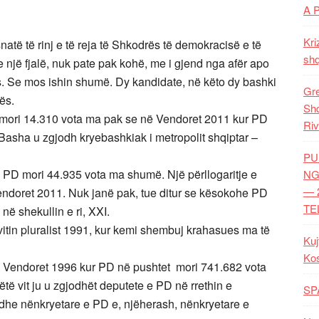
A 
Kri
atë të rinj e të reja të Shkodrës të demokracisë e të
shq
e një fjalë, nuk pate pak kohë, me i gjend nga afër apo
. Se mos ishin shumë. Dy kandidate, në këto dy bashki
Gre
ës.
Shq
, mori 14.310 vota ma pak se në Vendoret 2011 kur PD
Riv
Basha u zgjodh kryebashkiak i metropolit shqiptar –
PU
 PD mori 44.935 vota ma shumë. Një përllogaritje e
NG
— 
endoret 2011. Nuk janë pak, tue ditur se kësokohe PD
TE
në shekullin e ri, XXI.
itin pluralist 1991, kur kemi shembuj krahasues ma të
Kuj
Ko
në Vendoret 1996 kur PD në pushtet mori 741.682 vota
 këtë vit ju u zgjodhët deputete e PD në rrethin e
SP
dhe nënkryetare e PD e, njëherash, nënkryetare e