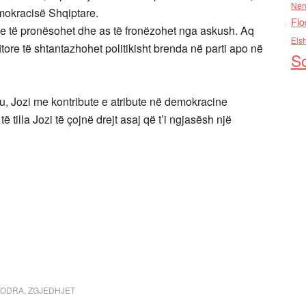
Nen
emokracisë Shqiptare.
Flo
epse të pronësohet dhe as të fronëzohet nga askush. Aq
Els
tore të shtantazhohet politikisht brenda në parti apo në
So
ju, Jozi me kontribute e atribute në demokracine
ë tilla Jozi të çojnë drejt asaj që t’i ngjasësh një
KODRA
,
ZGJEDHJET