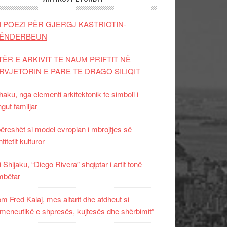
I POEZI PËR GJERGJ KASTRIOTIN-
ËNDERBEUN
TËR E ARKIVIT TE NAUM PRIFTIT NË
RVJETORIN E PARE TE DRAGO SILIQIT
aku, nga elementi arkitektonik te simboli i
ngut familjar
ëreshët si model evropian i mbrojtjes së
titetit kulturor
i Shijaku, “Diego Rivera” shqiptar i artit tonë
mbëtar
m Fred Kalaj, mes altarit dhe atdheut si
meneutikë e shpresës, kujtesës dhe shërbimit”