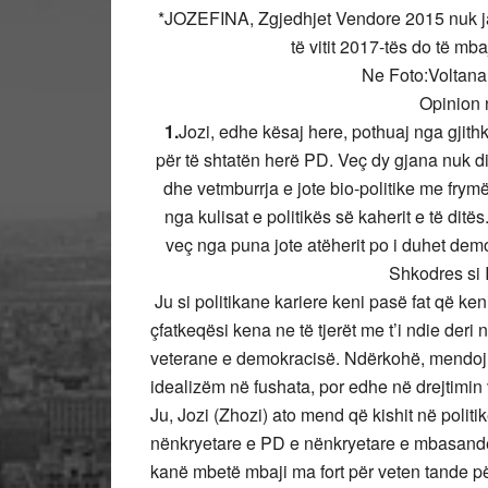
*JOZEFINA, Zgjedhjet Vendore 2015 nuk j
të vitit 2017-tës do të mbaj
Ne Foto:Voltana 
Opinion
1.
Jozi, edhe kësaj here, pothuaj nga gjith
për të shtatën herë PD. Veç dy gjana nuk di
dhe vetmburrja e jote bio-politike me frymë 
nga kulisat e politikës së kaherit e të ditë
veç nga puna jote atëherit po i duhet demo
Shkodres si I
Ju si politikane kariere keni pasë fat që ken
çfatkeqësi kena ne të tjerët me t’i ndie deri 
veterane e demokracisë. Ndërkohë, mendoj se
idealizëm në fushata, por edhe në drejtimi
Ju, Jozi (Zhozi) ato mend që kishit në politi
nënkryetare e PD e nënkryetare e mbasandej
kanë mbetë mbaji ma fort për veten tande p