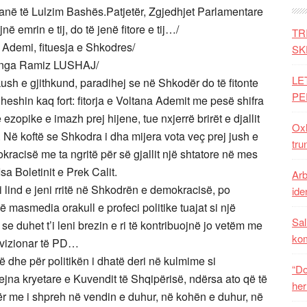
anë të Lulzim Bashës.
Patjetër, Zgjedhjet Parlamentare
në emrin e tij, do të jenë fitore e tij…/
TR
Ademi, fituesja e Shkodres/
SK
 nga Ramiz LUSHAJ/
LE
kush e gjithkund, paradihej se në Shkodër do të fitonte
PE
heshin kaq fort: fitorja e Voltana Ademit me pesë shifra
ezopike e imazh prej hijene, tue nxjerrë brirët e djallit
Oxh
s. Në koftë se Shkodra i dha mijera vota veç prej jush e
tru
kracisë me ta ngritë për së gjallit një shtatore në mes
sa Boletinit e Prek Calit.
Arb
i lind e jeni rritë në Shkodrën e demokracisë, po
iden
në masmedia orakull e profeci politike tuajat si një
Sal
 duhet t’i leni brezin e ri të kontribuojnë jo vetëm me
ko
n vizionar të PD…
kë dhe për politikën i dhatë deri në kulmime si
“Do
na kryetare e Kuvendit të Shqipërisë, ndërsa ato që të
her
ër me i shpreh në vendin e duhur, në kohën e duhur, në