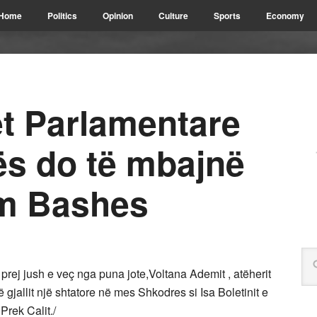
Home
Politics
Opinion
Culture
Sports
Economy
et Parlamentare
tës do të mbajnë
im Bashes
prej jush e veç nga puna jote,Voltana Ademit , atëherit
 gjallit një shtatore në mes Shkodres si Isa Boletinit e
Prek Calit./