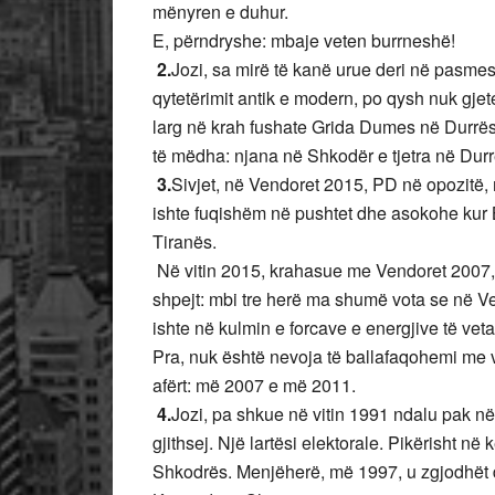
mënyren e duhur.
E, përndryshe: mbaje veten burrneshë!
2.
Jozi, sa mirë të kanë urue deri në pasmesn
qytetërimit antik e modern, po qysh nuk gjet
larg në krah fushate Grida Dumes në Durrës
të mëdha: njana në Shkodër e tjetra në Durr
3.
Sivjet, në Vendoret 2015, PD në opozitë
ishte fuqishëm në pushtet dhe asokohe kur 
Tiranës.
Në vitin 2015, krahasue me Vendoret 2007,
shpejt: mbi tre herë ma shumë vota se në V
ishte në kulmin e forcave e energjive të veta 
Pra, nuk është nevoja të ballafaqohemi me v
afërt: më 2007 e më 2011.
4.
Jozi, pa shkue në vitin 1991 ndalu pak 
gjithsej. Një lartësi elektorale. Pikërisht në
Shkodrës. Menjëherë, më 1997, u zgjodhët 