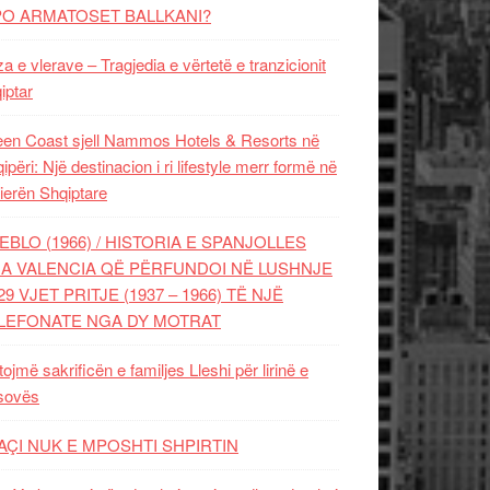
PO ARMATOSET BALLKANI?
za e vlerave – Tragjedia e vërtetë e tranzicionit
iptar
en Coast sjell Nammos Hotels & Resorts në
ipëri: Një destinacion i ri lifestyle merr formë në
ierën Shqiptare
EBLO (1966) / HISTORIA E SPANJOLLES
A VALENCIA QË PËRFUNDOI NË LUSHNJE
29 VJET PRITJE (1937 – 1966) TË NJË
LEFONATE NGA DY MOTRAT
tojmë sakrificën e familjes Lleshi për lirinë e
sovës
AÇI NUK E MPOSHTI SHPIRTIN