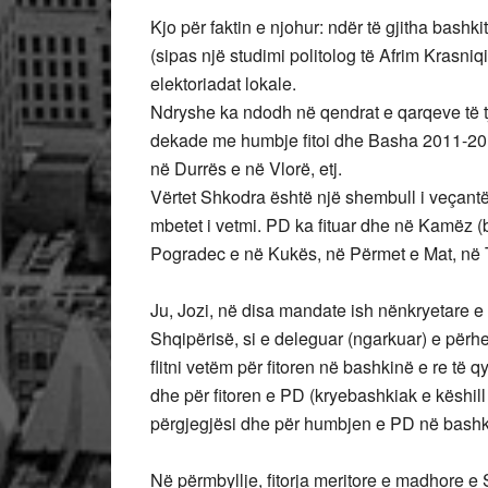
Kjo për faktin e njohur: ndër të gjitha bash
(sipas një studimi politolog të Afrim Krasniq
elektoriadat lokale.
Ndryshe ka ndodh në qendrat e qarqeve të tj
dekade me humbje fitoi dhe Basha 2011-201
në Durrës e në Vlorë, etj.
Vërtet Shkodra është një shembull i veçant
mbetet i vetmi. PD ka fituar dhe në Kamëz (
Pogradec e në Kukës, në Përmet e Mat, në T
Ju, Jozi, në disa mandate ish nënkryetare e
Shqipërisë, si e deleguar (ngarkuar) e për
flitni vetëm për fitoren në bashkinë e re të 
dhe për fitoren e PD (kryebashkiak e këshi
përgjegjësi dhe për humbjen e PD në bashk
Në përmbyllje, fitorja meritore e madhore e 