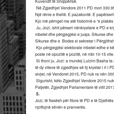
Kuvendit të Shqipërisë.
Në Zgjedhjet Vendore 2011 PD mori 330.950
Një rënie e thellë. E pazakontë. E papërser
Kjo më përnget me atë historinë e “e plakës në
Ju, Jozi, ishit përseri nënkryetare e PD e kr
mbetet dhe përgjegjësi e juaja. Sikurse dhe e 
Sikurse dhe e Bodes si sekretar i Përgjiths
Kjo përgjegjësi elektorale mbetet edhe e kë
poste në opozitë e pozitë, në mbi 10-15 vit
Si thoni ju, Jozi: a mundej Lulzim Basha ta
të dy viteve të zgjedhjes së tij kryetar i ri i 
sivjet, në Vendoret 2015, PD nuk ra nën 30
Sigurisht, këto Zgjedhjet Vendore 2015 nuk
Patjetër, Zgjedhjet Parlamentare të vitit 2017-
5.
Jozi, të flasësh për fitore të PD e të Djatht
njoftojnë stinën e pranverës.