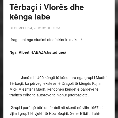
Tërbaçi i Vlorës dhe
kënga labe
DECEMBER 24, 2012
BY
DGRECA
-fragment nga studimi etnofolklorik- maket-/
Nga Albert HABAZAJ/studiues/
– Janë mbi 400 këngë të kënduara nga grupi i Madh i
Tërbaçit, ku përveç teksteve të Dragoit të këngës Kujtim
Mici- Mjeshtër i Madh, këndohen këngët e bardëve të
traditës edhe të autorëve të njohur jotërbaçiotë.
-Grupi i parë që bëri emër doli në skenë në vitin 1967, si
vijim i grupit të vjetër të Riza Beqirit, Sefer Bilbilit, Tahir