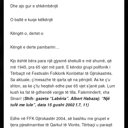
Dhe ajo gur e shkëmbënjë
O baltë e kuqe këlkënjë
Këngët-o, dertet-o
Këngë e derte pambarim…
Kjo është bëra para një gjysmë shekulli e më shumë, që
më 1945, pra 65 vjet më parë. E këndoi grupi polifonik i
Tërbaçit në Festivalin Folklorik Kombëtar të Gjirokastrës.
Sa aktuale, ç’mesazhe të qarta që na përcjell. As ke ç’u
shton, as ke ç’tu heqësh edhe pse 65 vjet s’janë pak. Lum
kush ka fat të gdhendë vargje të tilla. Faleminderit, xha
Sinan! (
Shih: gazeta “Labëria”. Albert Habazaj: “Një
tufë me lule”, data 15 gusht 2002 f.7, 11)
Edhe në FFK Gjirokastër 2004, së bashku me grupet e
tjera pjesëmarrëse të Qarkut të Vlorës, Tërbaçi u paraqit