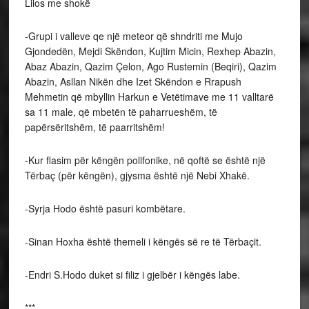
Lilos me shokë
-Grupi i valleve qe një meteor që shndriti me Mujo
Gjondedën, Mejdi Skëndon, Kujtim Micin, Rexhep Abazin,
Abaz Abazin, Qazim Çelon, Ago Rustemin (Beqiri), Qazim
Abazin, Asllan Nikën dhe Izet Skëndon e Rrapush
Mehmetin që mbyllin Harkun e Vetëtimave me 11 valltarë
sa 11 male, që mbetën të paharrueshëm, të
papërsëritshëm, të paarritshëm!
-Kur flasim për këngën polifonike, në qoftë se është një
Tërbaç (për këngën), gjysma është një Nebi Xhakë.
-Syrja Hodo është pasuri kombëtare.
-Sinan Hoxha është themeli i këngës së re të Tërbaçit.
-Endri S.Hodo duket si filiz i gjelbër i këngës labe.
***