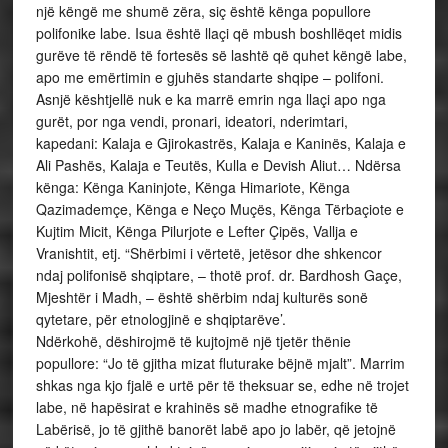
një këngë me shumë zëra, siç është kënga popullore
polifonike labe. Isua është llaçi që mbush boshllëqet midis
gurëve të rëndë të fortesës së lashtë që quhet këngë labe,
apo me emërtimin e gjuhës standarte shqipe – polifoni.
Asnjë kështjellë nuk e ka marrë emrin nga llaçi apo nga
gurët, por nga vendi, pronari, ideatori, nderimtari,
kapedani: Kalaja e Gjirokastrës, Kalaja e Kaninës, Kalaja e
Ali Pashës, Kalaja e Teutës, Kulla e Devish Aliut… Ndërsa
kënga: Kënga Kaninjote, Kënga Himariote, Kënga
Qazimademçe, Kënga e Neço Muçës, Kënga Tërbaçiote e
Kujtim Micit, Kënga Pilurjote e Lefter Çipës, Vallja e
Vranishtit, etj. “Shërbimi i vërtetë, jetësor dhe shkencor
ndaj polifonisë shqiptare, – thotë prof. dr. Bardhosh Gaçe,
Mjeshtër i Madh, – është shërbim ndaj kulturës sonë
qytetare, për etnologjinë e shqiptarëve’.
Ndërkohë, dëshirojmë të kujtojmë një tjetër thënie
popullore: “Jo të gjitha mizat fluturake bëjnë mjalt”. Marrim
shkas nga kjo fjalë e urtë për të theksuar se, edhe në trojet
labe, në hapësirat e krahinës së madhe etnografike të
Labërisë, jo të gjithë banorët labë apo jo labër, që jetojnë