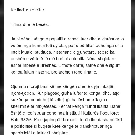
Ke lind’ e ke rritur
Trima dhe të besës.
Ja si bëhet kënga e popullit e respektuar dhe e vlerësuar jo
vetëm nga komuniteti qytetar, por e përfillur, edhe nga elita
intelektuale, studiues, historianë e gjuhëtarë, sepse ka
peshën e vërtetë të një burimi autentik. Nëna shqiptare
është mbesë e ilireshës. E thotë qartë, saktë dhe e sigurt
kënga faktin historik, prejardhjen tonë ilirjane.
Gjuha u mbrujt bashkë me këngën dhe të dyja mbajtën
njëra-tjetrën. Kur plagosej gjuha luftonte kënga, dhe, atje
ku kënga mundohej të vritej, gjuha lëshonte ilaçin e
shërimit e të mbijetesës. Për fat kënga “Lindi luania luanë”
është e regjistruar edhe nga Instituti i Kulturës Popullore:
Bob. 982/6. Po e japim për lexuesin tonë dhe dashamirësit
e polifonisë si buqetë këtë këngë të transkriptuar nga
specialistët e folklorit shqiptar: