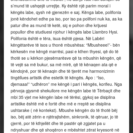
s’mund të ushqejë urrejtje. Ky është një parim moral i
këngës labe, qysh në gjenezën e saj. Kënga labe, polifonia
jonë këndohet edhe pa iso, por iso pa polifoni nuk ka, as ka
patur dhe as mund të ketë, siç e pohon dhe krijuesi
popullor dhe studiuesi njohur i këngës labe Llambro Hysi.
Polifonia është e tëra, isua është pjesa. Në Labëri
këngëtarëve të isos u thonë mbushësa: “Mbusheee!”- bën
kërkesën me këngë marrësi, pasi e kthen thyesi, që do të
thotë se u kërkon pjesëmarësve që ta mbushin këngën, që
të vejë sa më bukur, sa më mirë, që të kënaqen ata që e
këndojnë, por të kënaqin dhe të tjerët me harmonizimin
tingëllues artistik dhe estetik të këngës. Apo : “Iso,
djemaaa!” “udhëron” me këngë i pari i këngës, korifeu. Nga
përvoja gjysmë shekullore me këngën labe të Tërbaçit dhe
mbi 35 vjet me këngën labe në tërësi, gjykoj se disiplina
artistike është më e fortë dhe më e rreptë se disiplina
ushtarake ( në kontekst). Mbushe këngën do të thotë bëj
iso, bëj atë zërin e njëtrajtshëm, sinkronik, të qëruar, jo të
çjerrë, por të kthjellët dhe të pastër që zgjatet pa u
ndryshuar dhe që shoqëron e mbështet zërat kryesorë në