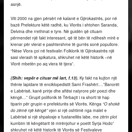
asnjë.
Viti 2000 na gjen përsëri në kalanë e Gjirokastrës, por në
bazë Prefekture këtë radhë, ku Vlorës i shtohen Saranda,
Delvina dhe rrethinat e tyre. Në guidën që cituam
përmendet një fakt interesant, që të bën të ndihesh mirë e
krenar për vlerat e pashtershme të gurrës sonë popullore.
“Nëse Vlora çoi në festivalin Folklorik të Gjirokastrës një
sasi vlerash të spikatura, shkruhet në këtë historik –në
Vlorë mbetën po aq vlera të tjera”.
(Shih: vepër e cituar më lart, f.13).
Ky fakt na kujton një
thënie lapidare të enciklopedistit Sami Frashëri:…”Banorët
e Labërisë, kanë prirje dhe aftësi natyrore për poezi dhe
këngë…” Grupit polifonik të Tërbaçit i ra shorti të hap
tiparin për grupin e prefekturës së Vlorës. Kënga
“O shokë
do zëmë një këngë”
vjen si një oshtimë nga malet e
Labërisë si një shpalosje e fustanellës labe, me zërin plot
kumbim të këngëtarit të mirënjohur e poetit Syrja Hodo”
shkruhet në këtë historik të Vlorës së Festivaleve