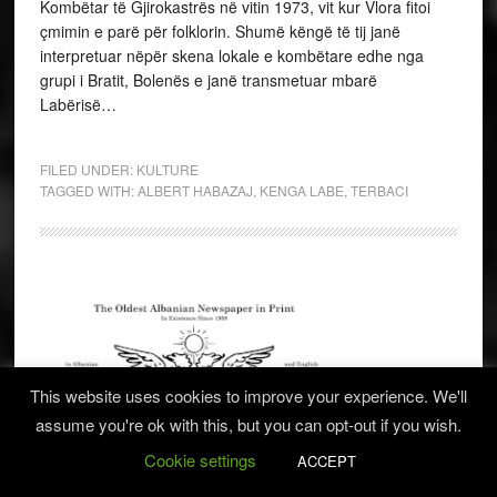
Kombëtar të Gjirokastrës në vitin 1973, vit kur Vlora fitoi
çmimin e parë për folklorin. Shumë këngë të tij janë
interpretuar nëpër skena lokale e kombëtare edhe nga
grupi i Bratit, Bolenës e janë transmetuar mbarë
Labërisë…
FILED UNDER:
KULTURE
TAGGED WITH:
ALBERT HABAZAJ
,
KENGA LABE
,
TERBACI
This website uses cookies to improve your experience. We'll
assume you're ok with this, but you can opt-out if you wish.
Cookie settings
ACCEPT