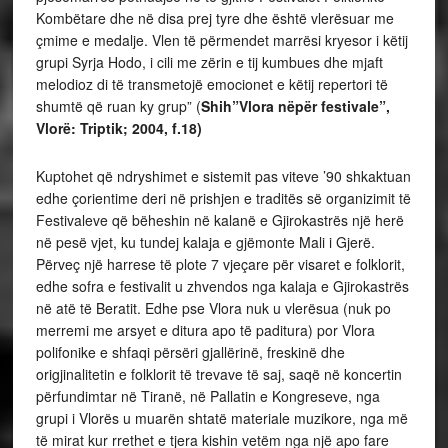
Kombëtare dhe në disa prej tyre dhe është vlerësuar me
çmime e medalje. Vlen të përmendet marrësi kryesor i këtij
grupi Syrja Hodo, i cili me zërin e tij kumbues dhe mjaft
melodioz di të transmetojë emocionet e këtij repertori të
shumtë që ruan ky grup” (
Shih”Vlora nëpër festivale”,
Vlorë: Triptik; 2004, f.18)
Kuptohet që ndryshimet e sistemit pas viteve ’90 shkaktuan
edhe çorientime deri në prishjen e traditës së organizimit të
Festivaleve që bëheshin në kalanë e Gjirokastrës një herë
në pesë vjet, ku tundej kalaja e gjëmonte Mali i Gjerë.
Përveç një harrese të plote 7 vjeçare për visaret e folklorit,
edhe sofra e festivalit u zhvendos nga kalaja e Gjirokastrës
në atë të Beratit. Edhe pse Vlora nuk u vlerësua (nuk po
merremi me arsyet e ditura apo të paditura) por Vlora
polifonike e shfaqi përsëri gjallërinë, freskinë dhe
origjinalitetin e folklorit të trevave të saj, saqë në koncertin
përfundimtar në Tiranë, në Pallatin e Kongreseve, nga
grupi i Vlorës u muarën shtatë materiale muzikore, nga më
të mirat kur rrethet e tjera kishin vetëm nga një apo fare