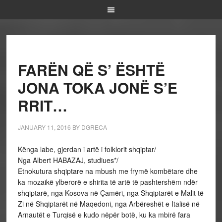
FARËN QË S’ ËSHTË
JONA TOKA JONË S’E
RRIT…
JANUARY 11, 2016
BY
DGRECA
Kënga labe, gjerdan i artë i folklorit shqiptar/
Nga Albert HABAZAJ, studiues*/
Etnokutura shqiptare na mbush me frymë kombëtare dhe
ka mozaikë ylberorë e shirita të artë të pashtershëm ndër
shqiptarë, nga Kosova në Çamëri, nga Shqiptarët e Malit të
Zi në Shqiptarët në Maqedoni, nga Arbëreshët e Italisë në
Arnautët e Turqisë e kudo nëpër botë, ku ka mbirë fara