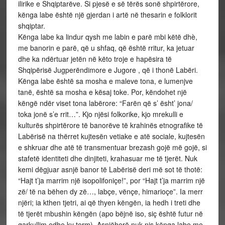
ilirike e Shqiptarëve. Si pjesë e së tërës sonë shpirtërore,
kënga labe është një gjerdan i artë në thesarin e folklorit
shqiptar.
Kënga labe ka lindur qysh me labin e parë mbi këtë dhè,
me banorin e parë, që u shfaq, që është rritur, ka jetuar
dhe ka ndërtuar jetën në këto troje e hapësira të
Shqipërisë Jugperëndimore e Jugore , që i thonë Labëri.
Kënga labe është sa mosha e maleve tona, e lumenjve
tanë, është sa mosha e kësaj toke. Por, këndohet një
këngë ndër viset tona labërore: “Farën që s’ ësht’ jona/
toka jonë s’e rrit…”. Kjo njësi folkorike, kjo mrekulli e
kulturës shpirtërore të banorëve të krahinës etnografike të
Labërisë na thërret kujtesën vetiake e atë sociale, kujtesën
e shkruar dhe atë të transmentuar brezash gojë më gojë, si
stafetë identiteti dhe dinjiteti, krahasuar me të tjerët. Nuk
kemi dëgjuar asnjë banor të Labërisë deri më sot të thotë:
“Hajt t’ja marrim një isopolifoniçe!”, por “Hajt t’ja marrim një
zë/ të na bëhen dy zë…, labçe, vënçe, himarioçe”. Ia merr
njëri; ia kthen tjetri, ai që thyen këngën, ia hedh i treti dhe
të tjerët mbushin këngën (apo bëjnë iso, siç është futur në
qarkullim edhe ky term). Asnjëherë nuk nis kënga labe me