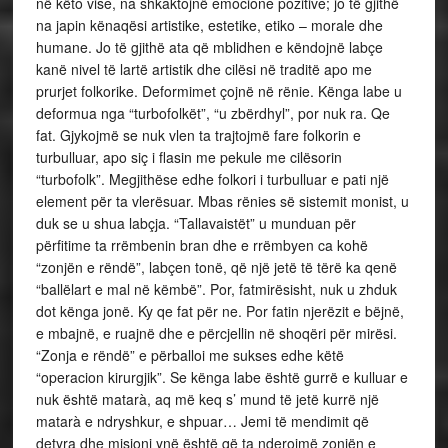
në këto vise, na shkaktojnë emocione pozitive; jo të gjithë
na japin kënaqësi artistike, estetike, etiko – morale dhe
humane. Jo të gjithë ata që mblidhen e këndojnë labçe
kanë nivel të lartë artistik dhe cilësi në traditë apo me
prurjet folkorike. Deformimet çojnë në rënie. Kënga labe u
deformua nga “turbofolkët”, “u zbërdhyl”, por nuk ra. Qe
fat. Gjykojmë se nuk vlen ta trajtojmë fare folkorin e
turbulluar, apo siç i flasin me pekule me cilësorin
“turbofolk”. Megjithëse edhe folkori i turbulluar e pati një
element për ta vlerësuar. Mbas rënies së sistemit monist, u
duk se u shua labçja. “Tallavaistët” u munduan për
përfitime ta rrëmbenin bran dhe e rrëmbyen ca kohë
“zonjën e rëndë”, labçen tonë, që një jetë të tërë ka qenë
“ballëlart e mal në këmbë”. Por, fatmirësisht, nuk u zhduk
dot kënga jonë. Ky qe fat për ne. Por fatin njerëzit e bëjnë,
e mbajnë, e ruajnë dhe e përcjellin në shoqëri për mirësi.
“Zonja e rëndë” e përballoi me sukses edhe këtë
“operacion kirurgjik”. Se kënga labe është gurrë e kulluar e
nuk është matarà, aq më keq s’ mund të jetë kurrë një
matarà e ndryshkur, e shpuar… Jemi të mendimit që
detyra dhe misioni ynë është që ta nderojmë zonjën e