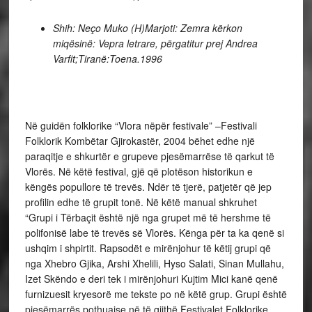
Shih: Neço Muko (H)Marjoti: Zemra kërkon
miqësinë: Vepra letrare, përgatitur prej Andrea
Varfit;Tiranë:Toena.1996
Në guidën folklorike “Vlora nëpër festivale” –Festivali
Folklorik Kombëtar Gjirokastër, 2004 bëhet edhe një
paraqitje e shkurtër e grupeve pjesëmarrëse të qarkut të
Vlorës. Në këtë festival, gjë që plotëson historikun e
këngës popullore të trevës. Ndër të tjerë, patjetër që jep
profilin edhe të grupit tonë. Në këtë manual shkruhet
“Grupi i Tërbaçit është një nga grupet më të hershme të
polifonisë labe të trevës së Vlorës. Kënga për ta ka qenë si
ushqim i shpirtit. Rapsodët e mirënjohur të këtij grupi që
nga Xhebro Gjika, Arshi Xhelili, Hyso Salati, Sinan Mullahu,
Izet Skëndo e deri tek i mirënjohuri Kujtim Mici kanë qenë
furnizuesit kryesorë me tekste po në këtë grup. Grupi është
pjesëmarrës pothuajse në të gjithë Festivalet Folklorike