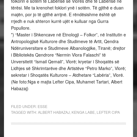
*) “Master i Shkencave në Etnologji – Folkor”, në Institutin e
Antropologjisë Kulturore dhe Studimeve të Artit, Qendra
Ndëruniversitare e Studimeve Albanologjike, Tiranë; drejtor
i Bibliotekës Qendrore “Nermin Vlora Falaschi” të
Unversitetit “Ismail Qemali”, Vlorë; kryetar i Shoqatës së
Lidhjes së Shkrimtarëve dhe Artistëve “Petro Marko”, Vlorë;
sekretar i Shoqatës Kulturore – Atdhetare “Labëria”, Vlorë.
(Ne foto:Nga e majta Lefter Cipa, Muhamet Tartari, Albert
Habazaj)
FILED UNDER:
ESSE
TAGGED WITH:
ALBERT HABAZAJ
,
KENGA LABE
,
LEFTER CIPA