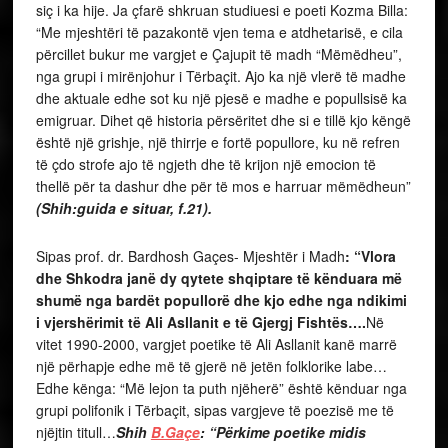
siç i ka hije. Ja çfarë shkruan studiuesi e poeti Kozma Billa:
“Me mjeshtëri të pazakontë vjen tema e atdhetarisë, e cila
përcillet bukur me vargjet e Çajupit të madh “Mëmëdheu”,
nga grupi i mirënjohur i Tërbaçit. Ajo ka një vlerë të madhe
dhe aktuale edhe sot ku një pjesë e madhe e popullsisë ka
emigruar. Dihet që historia përsëritet dhe si e tillë kjo këngë
është një grishje, një thirrje e fortë popullore, ku në refren
të çdo strofe ajo të ngjeth dhe të krijon një emocion të
thellë për ta dashur dhe për të mos e harruar mëmëdheun”
(Shih:guida e situar, f.21).
Sipas prof. dr. Bardhosh Gaçes- Mjeshtër i Madh
: “Vlora
dhe Shkodra janë dy qytete shqiptare të kënduara më
shumë nga bardët popullorë dhe kjo edhe nga ndikimi
i vjershërimit të Ali Asllanit e të Gjergj Fishtës….
Në
vitet 1990-2000, vargjet poetike të Ali Asllanit kanë marrë
një përhapje edhe më të gjerë në jetën folklorike labe…
Edhe kënga: “Më lejon ta puth njëherë” është kënduar nga
grupi polifonik i Tërbaçit, sipas vargjeve të poezisë me të
njëjtin titull…
Shih
B.Gaçe
: “Përkime poetike midis