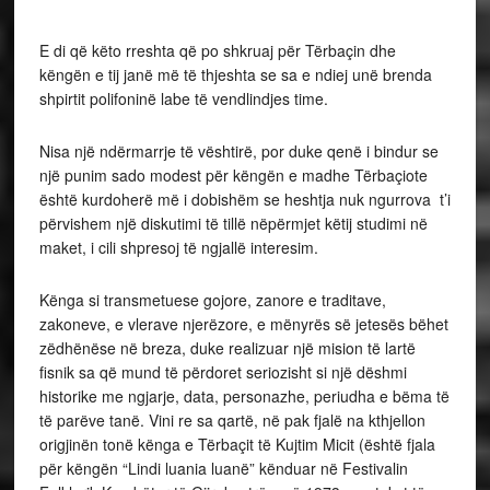
E di që këto rreshta që po shkruaj për Tërbaçin dhe
këngën e tij janë më të thjeshta se sa e ndiej unë brenda
shpirtit polifoninë labe të vendlindjes time.
Nisa një ndërmarrje të vështirë, por duke qenë i bindur se
një punim sado modest për këngën e madhe Tërbaçiote
është kurdoherë më i dobishëm se heshtja nuk ngurrova t’i
përvishem një diskutimi të tillë nëpërmjet këtij studimi në
maket, i cili shpresoj të ngjallë interesim.
Kënga si transmetuese gojore, zanore e traditave,
zakoneve, e vlerave njerëzore, e mënyrës së jetesës bëhet
zëdhënëse në breza, duke realizuar një mision të lartë
fisnik sa që mund të përdoret seriozisht si një dëshmi
historike me ngjarje, data, personazhe, periudha e bëma të
të parëve tanë. Vini re sa qartë, në pak fjalë na kthjellon
origjinën tonë kënga e Tërbaçit të Kujtim Micit (është fjala
për këngën “Lindi luania luanë” kënduar në Festivalin