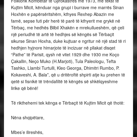
Folklorik Kombëtar të Gjirokastrës më 1973, me tekst të
Kujtim Micit, kënduar nga grupi i burrave me marrës Sinan
Hoxhën e papërsëritshëm, kthyes Rexhep Abazin me
famë, sepse futi për herë të parë të kthyerit me grykë në
Tërbaç, me hedhës Bilbil Xhakën e mrekullueshëm, që çeli
një periudhë të artë të hedhjes së këngës së Tërbaçit
sikurse Sinan Hoxha, duke kujtuar e ngritur në një stad të ri
hedhjen hyjnore himarjote të incizuar në pllakat disqet
“Pathe” të Parisit, qysh në vitet 1929 dhe 1930 me Koço
Çakallin, Neço Muko (H.Marjoti), Tula Paleologu, Tefta
Tashko, Llambi Turtulli, Kleo Georga, Dhimitri Rumbo, P.
Kokaveshi, A. Bala*, që u dritëroftë shpirti atje ku prehen të
qetë si fisnikë të trëndafiltë të këngës së shkëlqyeshme
lirike që bënë!
Të rikthehemi tek kënga e Tërbaçit të Kujtim Micit që thotë:
Nëna shqipëtare,
Mbes’e ilireshës,