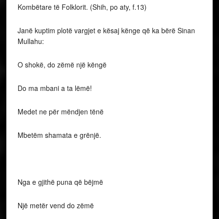
Kombëtare të Folklorit. (Shih, po aty, f.13)
Janë kuptim plotë vargjet e kësaj kënge që ka bërë Sinan
Mullahu:
O shokë, do zëmë një këngë
Do ma mbani a ta lëmë!
Medet ne për mëndjen tënë
Mbetëm shamata e grënjë.
Nga e gjithë puna që bëjmë
Një metër vend do zëmë