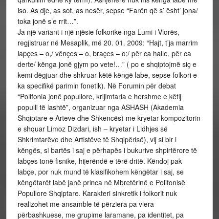
iso. As dje, as sot, as nesër, sepse “Farën që s’ ësht’ jona/
toka jonë s’e rrit…”.
Ja një variant i një njësie folkorike nga Lumi i Vlorës,
regjistruar në Mesaplik, më 20. 01. 2009: “Hajt, t’ja marrim
lapçes – o,/ vënçes – o, braçes – o;/ për ca halle, për ca
derte/ kënga jonë gjym po vete!…” ( po e shqiptojmë siç e
kemi dëgjuar dhe shkruar këtë këngë labe, sepse folkori e
ka specifikë parimin fonetik). Në Forumin për debat
“Polifonia jonë popullore, krijimtaria e hershme e këtij
populli të lashtë”, organizuar nga ASHASH (Akademia
Shqiptare e Arteve dhe Shkencës) me kryetar kompozitorin
e shquar Limoz Dizdari, ish – kryetar i Lidhjes së
Shkrimtarëve dhe Artistëve të Shqipërisë), vij si bir i
këngës, si bartës i saj e përhapës i bukurive shpirtërore të
labçes tonë fisnike, hijerëndë e tërë dritë. Këndoj pak
labçe, por nuk mund të klasifikohem këngëtar i saj, se
këngëtarët labë janë princa në Mbretërinë e Polifonisë
Popullore Shqiptare. Karakteri sinkretik i folkorit nuk
realizohet me ansamble të përziera pa vlera
përbashkuese, me grupime laramane, pa identitet, pa