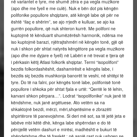
në variantet e tyre, me shumë zëra e pa vegla muzikore
(apo dhe me fyell e me culë). Nuk e bën dot pis këngën
polifonike popullore shqiptare, atë këngë labe që për ne
është “ilaç e shërim”, se ajo rrjedh e kulluar, se ajo ka
gurrën popullore, që nuk shteron kurrë. Me polifoni ne
kuptojmë të kënduarit shumëzërësh harmonik, ndërsa me
iso kuptojmë barazi, njëtrajtshmëri në këngën tonë, gjë që
nuk i shkon për shtat natyrës këngëtore pa vegla muzikore
(apo dhe me dyjare e fyell) në Labëri e në trevat e tjera që
i përkasin këtij Atlasi folkorik shqiptar. Termi “isopolifoni”
bezdis folkordashëshit, dashamirësit e këngës labe, i
bezdis siç bezdis mushkonja banorët te veshi, në shtëpi të
tyre. Do të na falni, por këngës tonë labe, polifonisë tonë
popullore i shkoka për shtat fjala e urtë: “Qentë le të lehin,
karvani shkon përpara…”. Lodrat “isopolifonike” nuk janë të
këndshme, nuk janë argëtuese. Ato vetëm sa na
shkaktojnë bezdi, mërzi, mëri,shqetësime e zbrazëti
shpirtërore të panevojshme. Si deri më sot, sa të jetë jeta e
labëve mbi këtë dhè, kënga labe shpërndan e do të
përcjellë vetëm dashuri e mirësi, madhështi e bukuri të
shëndetshme dhe të freskët ; në asnjë rast nuk ushqen se