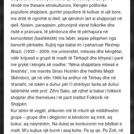
rëndë me thesare etnokulturore, Këngën polifonike
popullore shqiptare, gurrën popullore të kulluar si ujë bore,
me dritë të ngrohtë si diell, që qëndron lart si shqiponjat në
qiell. Nxisim, paraqesim, përurojmë vlerat folkorike dhe
risitë e pranuara, të përdorura dhe të përhapura në
komunitetet (bashkësitë) me labër, sepse pëlqehen nga
banorët përkatës. Kujtoj nga babai im i paharruar Rexhep
Abazi, (1935 – 2009, me universitet, mësues dhe këngëtar,
ndër krijuesit e grupit të madh të Tërbaçit dhe kthyesi i parë
me grykë i këngës së madhe: “Nëna shqipëtare mbesë e
ilireshës”, me marrës Sinan Hoxhën dhe hedhës Mejdi
Skëndon), që në vitin 1966 ka ardhur në Tërbaç dhe në
Vranisht, në tokën e duhur për t’i shërbyer farës së duhur
labërishte vetë prof. Zihni Sako, që njihet si babai i folklorit
shqiptar dhe themelues i të parit Institut Folklorik në
Shqipëri.
Kur ishim të vegjël, shikonim më të rriturit që mblidheshin grupe – grupe dhe i dëgjonim si këndonin aq mirë, aq bukur, aq natyrshëm. Na dukej se konkuronin me biblibat e malit. M’u kujtua një burrë i asaj kohe. Pa sy qe. Po Zoti, në vend të gurmazit, i kishte vënë një bilbil në fyt, thoshnin pleqtë. Prënjo Xhaka quhej. Ishte biblbil gjyzar, siç thoshnin lisat e moçëm në vitet ’65 -‘70 të shekullit XX për këtë banor të Tërbaçit, që s’ kishte sy, po zë kënge si ai s’kam dëgjuar deri më sot. Ata burra, kur bëheshin tok, sidomos pasdarkeve apo nëpër dasma e festa tradicionale, këndonin këngë të shtruara, në shtrat, këngë tabani, këngë burimi, që të kënaqnin shpirtin me atë karakterin e tyre sinkretik, që e bën folkorin krijimtari artistike specifike. Me ato fjalë që ngjitnin, që zinin vend e mbaheshin mend, që i krijonin në moment, si të zgjedhura me dorë, si bleta zgjedh nektarin nëpër lule, vargje të atypëratyshme, sa të thjeshta aq sublime, me bukuri estetike, me melodi të pëlqyeshme, me një akustikë magjike, me veshjen karakteristike, që u kishte hije, në atë mjedis, në atë kohë dhe hapësirë praktikmi, kënga e atyre burrave të lartë e hijerëndë më dukej se vinte tek ne e kulluar nga një burim hyjnor. Me të drejtë gjeniu Kadare (vetëm burokratikisht ende i pashpallur si Nobelist nga Akademia Suedeze) e cilëson folkorin shqiptar “Autobiografia e popullit në vargje” (1971, 1980, 2002). Kur ishim të vegjël e të rriturit na merrnin pas, dëgjonim që flisnin për Këngën Himarioçe, për Këngën Smokthinjoçe dhe për këngën Tërbaçioçe. Kuptuam më vonë që, në vijë kronologjike, se këto tre variante, melodi, apo avaze, si flitej nëpër lokalitetet përkatës, ishin tre stilet muzikore që e pasuruan dhe e ngritën artistikisht këngën labe në veçanti dhe shtuan një shufër floriri në minierën e artë të Folkorit Shqiptar. Në atë kohë, (ende pa dalë televizioni) Radio Tirana kishte një program, Radio Posta quhej dhe jepte këngë që të zbukuronin botën e brendshme, të mbushnin shpirtin me dashuri, me ndjenja të larta se ishin kënëg të ngrohta, të bukura si thëllëza, jo si ca laraska e sorra që dalin fatkeqësisht sot (edhe ndër këto vise), kishte një emision me këngë popullore, i cili realizohej dhe me një nënndarje të titullura: Këngë labçe, vënçe, himarioçe, që më vonë nga studiuesit e folkorit u emërtuan këngë polifonike labe (Spiro Shituni, Agron Xhagolli, 1986: ndër figurat më të spikatura të folkoristikës shqiptare, me që kënga labe këndohet nga shumë zëra – shën im: A. H). Këngët labe himariote të Neço Mukës deri te Dhimitër Varfi, ato smokthinjote të Qazim Ademit deri te Hysen Ruka dhe Këngët labe tërbaçiote të Kujtim Micit me Sinan Hoxhën e Syrjat Hodon, janë tre maja malesh me trëndelinë në diell e suferinë, në Vargmalin Folkorik Madhështor të Folklorit Shqiptar, që shkëlqen në Etnokulturën Kombëtare. Shkëlqyen në ato vite stile e variante, si një mozaik ylberor, që e ngritën në nivele artistike të larta këngën labe me grupe të mëdha nga pesha specifike, si grupi i famshëm i Pilurit, i polifonëve magjikë të “Fosforinës shqiptare” të të madhit Lefter Çipa, me Ermioni e Katina Mërkurin, me Vangjel Gjiçalin e Qirjako Balën; grupi i Bënçës së Maliq Lilës së paharruar, me Golik Jaupin e papërmbajtshëm e Paro Zilfon – amazonë kënge; grupi i Vranishtit të Muhamet Tartarin të papërtuar, me Arap Çeloleskën e hekurt, Leonora Shkurtin buronjë vranishnjote; grupi i Tragjasit të Hamdi Pulos vargbrilant, me Beqir Laçen, Aranit Daupin dhe Tartar Avdulin e pashoq; grupi i “Violinave” të Lapardhasë me ustain e labërishtes Feti Brahimi e me bilbila si Nazif Çelën me Golik Likën e me thëllëza si Bardha Brahimin; grupi i Armenit të “Cinxërfiles” së Lefter Haxhirajt e pavdekshëm me burra kënge si Rrahmën Nuredini; apo gurin e çmuar folkorik Zeqo Hoxha me të tejlashtën monofoni të Kallaratit të Llambro Hysit. Po ninullat e dhembshura e të ëmbla të Bardha Hosit të Bolenës së Nertesi Asllanit?! Njerëzit dhe sot e kësaj dite pyesin: “Vasil Serës së Bratit, kush ia ka vendusur atë biblib në grykë, baba e nëna apo Zoti vetë”?! Nuk mund të mos kujtojmë me nderim, se nuk mund të mos udhëtojmë me këtë trajtesë sado të shkurtër nëpër visaret folkorike të këngës labe në Gjirokastrën e monumentit Folkorik Xhevat Avdalli, që ia la stafetën denjësisht Arjan Shehut e Mehmet Vishes me shokë. Po Tepelena, diamant me këngë e histori?! Po Saranda e Delvina, si “nuse bregdeti” e këngës labe ?! Idajet Duka me “Kaonët” ndez detin, jo më tokën e malin me këngët e tij mbushur zjarr atdhetar. Kalo Bregu i Vezhdanishtit vjen si gjëmim me zërin shpellë e, pas tij, na befason Vendim Zykaj. Po ky, Alush Milori i Progonatit, çfarë ka qenë – njeri apo shqiponjë labe që printe vallen burrërore?! Mallakastra që flakëron labërisht në stilin e saj, po Trebeshina e Rilinda Velajt që e bën këngë labe të bjerë era manushaqe, duke tejkaluar trojet tradicionalë të këngës labe?!…A e keni dëgjuar Yzeir Llanaj që kur këndon ndez Mallakastër e Labëri?! Po Piro Latifaj, Piro Hekali, me ato këngë epiko – lirike, që i krijon vetë dhe i merr aq bukur, aq ëmbël, aq me ndjenjë, saqë dhe gurin e drurin bën t’i qasen t’ia mbajnë këngës së tij?! Po korifeu i sotëm i valles së Vranishtit, kthyesi historik, Sinan Gjoleka që nuk luajti një ditë nga “vatani”, që është një spaletë morale e polifonisë labe?! Në krahë të korifejve Kujtim Mici, Lefter Çipa, Maliq Lila e Hamdi Pulo ecën Llambro Hysi, Muhamet Tartari e Feti Brahimi, profile të skalitur të krijimit poetik popullor, të zilishëm dhe nga poetët e letërsisë moderne, siç nënvizon Kadareja i madh. Në gjurmët e krijimeve të këtyre burrave labërues, që përbëjnë lartësi, ecën denjësisht Zaho Balili, Nertesi, Asllani, Kristo Çipa, Felek Bleta dhe Nexhip Sera, i veçanti e “i padukshmi” me ato vargje jo të krijuara, por të pikuara me filigran shpirti e arti. Është nder për ne të përmendim emrin e fenomenit Vendim Kapaj që i bie fyellit e culës përsosmërisht, si ai?! Vendimi është monumenti i labërishtes në lëvizje. Po plaku Selman Pazaj nga Vranishti që prodhon e gdhend cula guri dhe i bie culës së gurtë si të na vinte nga një legjendë e gjallë?! Në sotshmëri, në vijim të traditës së treshes së famshme Sulo Bozhani, Leko Gjoleka, Bego Vangjeli, (që nga kohë e Dule Havarit) është grupi i Dukatit me Fatosh Likën e Bajram Hundën etnopërbashkues që është ngjitur në majë të Malit Folklorik. Dhe të tjerët ecin, fushave, brinjave, kodrave të shpirtit të gjerë të Folkorit Shqiptar, që kemi si visar ne labët, si pjesë e së tërës etnokulturore. Po këngëtaret virtuoze të Vranishtit Leonora Shkurtaj, Asime Skëndaj e Fiqirete Aliaj, në gjurmët e Sadihanë Brahimes e nënave të tjera të këngës?! Po Nazo Dautaj, Shpresa Kapo, Shaze Hoxha të Tërbaçit në gjurmët e traditës që solli Hadixhe Hodo, Natasha Hoxha, Bardha Kapo e Dashuri Mehmeti me ato kapedane të këngës grarishte tërbaçiote?! Po Bejushe Demaj Barjami e krojeve të Velçës? Po legjenda e Dukatit Pika Feruni, pasuar denjësisht në shtratin e këngës nga Taire Bozhani?! Po të spikaturat Nasije Merkaj dhe Eli Belaj të Kaninës?! Po Angjelina Islami e Mavrovës? Po Leni Çali e Himarës sot?! Po vajzat e Dhërmiut?! Po kthyes si viganin Nebi Xhaka apo vijuesin e tij Viron Laci ku gjen?! Kështu është në viset tona. Edhe në këngë edhe në valle. I pari ia merr këngës, këndon poezinë popullore me një melodi, në një variant që vetë ata, komuniteti e kanë pranuar e kanë pëlqyer, e praktikojnë dhe e përhapin. Më përpara, në odat e burrave a ku mblidheshin trimat e këngës (se dhe kënga paska trima!) këngë merrnin të gjithë burrat që ishin mbledhur në shoqërinë e këngës, me radhë, përndryshe nuk mund të ishe pjesëtar në atë grup. Kishte nivel, kritere e standarte kënga. Dhe duhet të ketë. Mujo Gjondeda, Mejdi Skëndaj, Kujtim Mici e Rexhep Abazi me shokë, kur hidhnin e kërcenin vallen e kënduar tërbaçiote, atë të sertën e të rëndën, atë të madhërishmen e papërsëritshme të viteve ’70 – të të shek. XX, këndonin si malet në këmbë, lartë, qartë e shqip: “More, di, more di, more diell e moj hënë!…”, apo : “Shqipëri, Shqipëri, Shqipëri, koshere blete!…” dhe tundnin shaminë në erë krenarisht në valle burrash e mateshin me retë e rrufetë mbi Çikë, në Malet e Vetëtimave. Ashtu kishte ardhur stafeta folkorike nga të parët, qysh nga lashtësia. Asnjëherë nuk na kanë thënë dhe në asnjë rast nuk kemi dëgjuar që të nis me iso: “Eee, aaa, ooo, e more diell e moj hënë,eee, ooo!”. Po kështu, memorja sociale më e afërt (viti 1978 e më tëhu) apo regjistrimet në bobina, në kaseta apo video e mban mend e ka dëgjuar, e ka parë Hetem Shkurtin, Arap Çeloleskën, Selman Alinë e Sinan Gjolekën me vallëtarët e vetëtimave labe të Vranishtit ta nisnin vallen e kënduar: “Lidhur si fishek gjerdani” apo vallen e Ismail Qemalit, atë për Labët me 300 pala fustanella, apo “Shpata jonë gris fermanë”, duke i deklaruar, duke i kënduar me melodi, sipas ritmikës së valles fjalët e tekstit poetik popullor: “…Lidhur si, lidhur si, lidhur si fyshek gjerdani…”, apo “Cili je, cili je, cili je ti more burrë?!…”, si dhe “Labëri, Labëri, Labëri, dyzet kështjella”, apo “Shpata jò, shpata jò, shpata jon’ grisi fermanë” dhe në asnjë rast ta nisnin me iso: “eee, ooo, aaa lidhur si…ooo, eee…”. [Absolutisht, kurrë nuk fyej ata njerëz apo ato komunitete që këndojnë me të tilla variante. Marrëdhëniet ndërkulturore, shkëmbimet shpirtëtrore janë vlerat e traditave ndërkomunitare dhe e takimeve të kulturave jomateriale me grupet e tjera, me kraninat apo dhe me popujt mesdhetarë, ballkanikë apo europianë. Foklori është konsulli i miqësisë midis popujve, kënga është ambasadorja shpirtërore e dashurisë dhe e miqësisë midis popujve tanë. I respektoj ata që e nisin këngë me iso, se ajo është bota e tyre shpirtërore, ashtu u pëlqen, ashtu këndojnë, por nuk është natyra jonë ajo mënyrë të kënduari, nuk është stili ynë ky model që na sajohet e na paraqitet]. E pra, e ka thënë shqip Bujku i këngës labe, mësuesi, poeti, këngëtari, drejtuesi dhe Dragoi i këngës së Tërbaçit, Kujtim Mici: “Farën