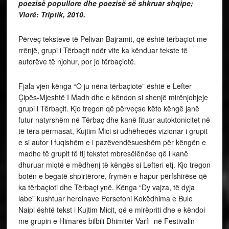
poezisë popullore dhe poezisë së shkruar shqipe;
Vlorë: Triptik, 2010.
Përveç teksteve të Pelivan Bajramit, që është tërbaçiot me
rrënjë, grupi i Tërbaçit ndër vite ka kënduar tekste të
autorëve të njohur, por jo tërbaçiotë.
Fjala vjen kënga “O ju nëna tërbaçiote” është e Lefter
Çipës-Mjeshtë I Madh dhe e këndon si shenjë mirënjohjeje
grupi i Tërbaçit. Kjo tregon që përveçse këto këngë janë
futur natyrshëm në Tërbaç dhe kanë fituar autoktonicitet në
të tëra përmasat, Kujtim Mici si udhëheqës vizionar i grupit
e si autor i fuqishëm e i pazëvendësueshëm për këngën e
madhe të grupit të tij tekstet mbresëlënëse që i kanë
dhuruar miqtë e mëdhenj të këngës si Lefteri etj. Kjo tregon
botën e begatë shpirtërore, frymën e hapur përfshirëse që
ka tërbaçioti dhe Tërbaçi ynë. Kënga “Dy vajza, të dyja
labe” kushtuar heroinave Persefoni Kokëdhima e Bule
Naipi është tekst i Kujtim Micit, që e mirëpriti dhe e këndoi
me grupin e Himarës bilbili Dhimitër Varfi në Festivalin