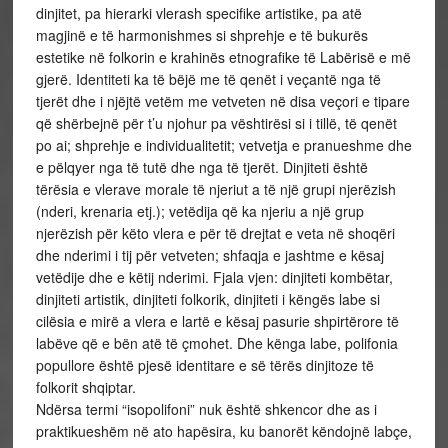
dinjitet, pa hierarki vlerash specifike artistike, pa atë
magjinë e të harmonishmes si shprehje e të bukurës
estetike në folkorin e krahinës etnografike të Labërisë e më
gjerë. Identiteti ka të bëjë me të qenët i veçantë nga të
tjerët dhe i njëjtë vetëm me vetveten në disa veçori e tipare
që shërbejnë për t’u njohur pa vështirësi si i tillë, të qenët
po ai; shprehje e individualitetit; vetvetja e pranueshme dhe
e pëlqyer nga të tutë dhe nga të tjerët. Dinjiteti është
tërësia e vlerave morale të njeriut a të një grupi njerëzish
(nderi, krenaria etj.); vetëdija që ka njeriu a një grup
njerëzish për këto vlera e për të drejtat e veta në shoqëri
dhe nderimi i tij për vetveten; shfaqja e jashtme e kësaj
vetëdije dhe e këtij nderimi. Fjala vjen: dinjiteti kombëtar,
dinjiteti artistik, dinjiteti folkorik, dinjiteti i këngës labe si
cilësia e mirë a vlera e lartë e kësaj pasurie shpirtërore të
labëve që e bën atë të çmohet. Dhe kënga labe, polifonia
popullore është pjesë identitare e së tërës dinjitoze të
folkorit shqiptar.
Ndërsa termi “isopolifoni” nuk është shkencor dhe as i
praktikueshëm në ato hapësira, ku banorët këndojnë labçe,