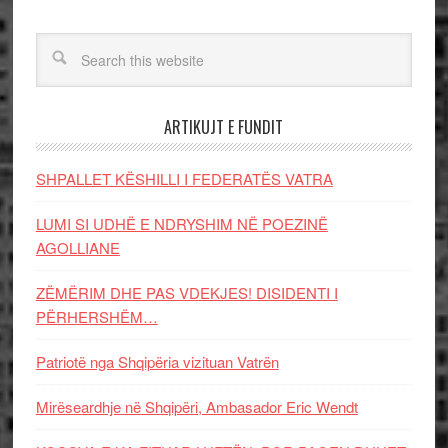
ARTIKUJT E FUNDIT
SHPALLET KËSHILLI I FEDERATËS VATRA
LUMI SI UDHË E NDRYSHIM NË POEZINË
AGOLLIANE
ZËMËRIM DHE PAS VDEKJES! DISIDENTI I
PËRHERSHËM…
Patriotë nga Shqipëria vizituan Vatrën
Mirëseardhje në Shqipëri, Ambasador Eric Wendt