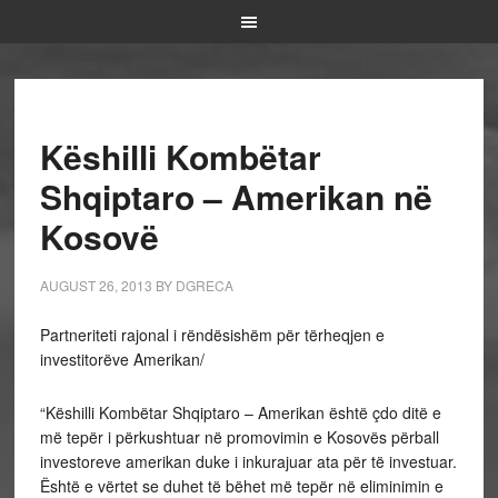
Këshilli Kombëtar
Shqiptaro – Amerikan në
Kosovë
AUGUST 26, 2013
BY
DGRECA
Partneriteti rajonal i rëndësishëm për tërheqjen e
investitorëve Amerikan/
“Këshilli Kombëtar Shqiptaro – Amerikan është çdo ditë e
më tepër i përkushtuar në promovimin e Kosovës përball
investoreve amerikan duke i inkurajuar ata për të investuar.
Është e vërtet se duhet të bëhet më tepër në eliminimin e