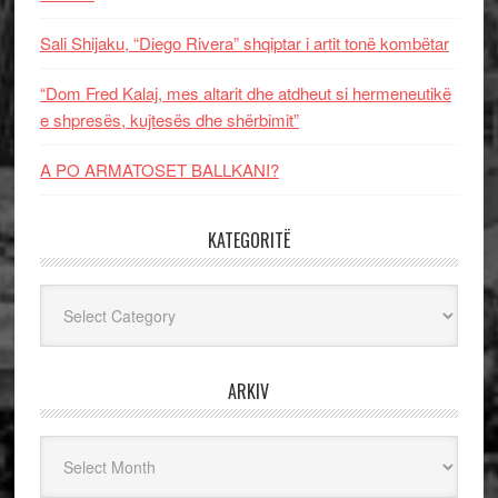
Sali Shijaku, “Diego Rivera” shqiptar i artit tonë kombëtar
“Dom Fred Kalaj, mes altarit dhe atdheut si hermeneutikë
e shpresës, kujtesës dhe shërbimit”
A PO ARMATOSET BALLKANI?
KATEGORITË
Kategoritë
ARKIV
Arkiv