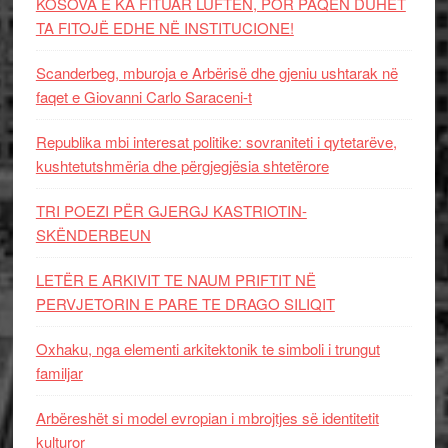
KOSOVA E KA FITUAR LUFTËN, POR PAQEN DUHET
TA FITOJË EDHE NË INSTITUCIONE!
Scanderbeg, mburoja e Arbërisë dhe gjeniu ushtarak në
faqet e Giovanni Carlo Saraceni-t
Republika mbi interesat politike: sovraniteti i qytetarëve,
kushtetutshmëria dhe përgjegjësia shtetërore
TRI POEZI PËR GJERGJ KASTRIOTIN-
SKËNDERBEUN
LETËR E ARKIVIT TE NAUM PRIFTIT NË
PERVJETORIN E PARE TE DRAGO SILIQIT
Oxhaku, nga elementi arkitektonik te simboli i trungut
familjar
Arbëreshët si model evropian i mbrojtjes së identitetit
kulturor