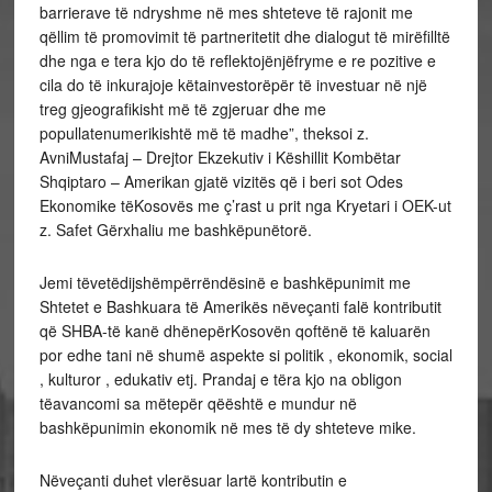
barrierave të ndryshme në mes shteteve të rajonit me
qëllim të promovimit të partneritetit dhe dialogut të mirëfilltë
dhe nga e tera kjo do të reflektojënjëfryme e re pozitive e
cila do të inkurajoje këtainvestorëpër të investuar në një
treg gjeografikisht më të zgjeruar dhe me
popullatenumerikishtë më të madhe”, theksoi z.
AvniMustafaj – Drejtor Ekzekutiv i Këshillit Kombëtar
Shqiptaro – Amerikan gjatë vizitës që i beri sot Odes
Ekonomike tëKosovës me ç’rast u prit nga Kryetari i OEK-ut
z. Safet Gërxhaliu me bashkëpunëtorë.
Jemi tëvetëdijshëmpërrëndësinë e bashkëpunimit me
Shtetet e Bashkuara të Amerikës nëveçanti falë kontributit
që SHBA-të kanë dhënepërKosovën qoftënë të kaluarën
por edhe tani në shumë aspekte si politik , ekonomik, social
, kulturor , edukativ etj. Prandaj e tëra kjo na obligon
tëavancomi sa mëtepër qëështë e mundur në
bashkëpunimin ekonomik në mes të dy shteteve mike.
Nëveçanti duhet vlerësuar lartë kontributin e