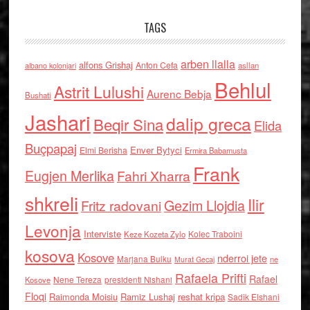
TAGS
arben llalla
alfons Grishaj
Anton Cefa
asllan
albano kolonjari
Behlul
Astrit Lulushi
Aurenc Bebja
Bushati
Jashari
dalip greca
Beqir Sina
Elida
Buçpapaj
Enver Bytyci
Elmi Berisha
Ermira Babamusta
Frank
Eugjen Merlika
Fahri Xharra
shkreli
Ilir
Gezim Llojdia
Fritz radovani
Levonja
Interviste
Kolec Traboini
Keze Kozeta Zylo
kosova
Kosove
nderroi jete
Marjana Bulku
ne
Murat Gecaj
Rafaela Prifti
Rafael
Nene Tereza
Kosove
presidenti Nishani
Floqi
Raimonda Moisiu
Ramiz Lushaj
reshat kripa
Sadik Elshani