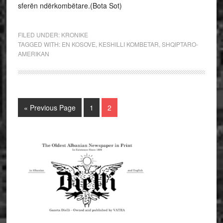
sferën ndërkombëtare.(Bota Sot)
FILED UNDER:
KRONIKE
TAGGED WITH:
EN KOSOVE
,
KESHILLI KOMBETAR
,
SHQIPTARO-
AMERIKAN
« Previous Page
1
2