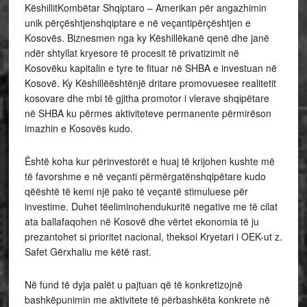
KëshillitKombëtar Shqiptaro – Amerikan për angazhimin
unik përçështjenshqiptare e në veçantipërçështjen e
Kosovës. Biznesmen nga ky Këshillëkanë qenë dhe janë
ndër shtyllat kryesore të procesit të privatizimit në
Kosovëku kapitalin e tyre te fituar në SHBA e investuan në
Kosovë. Ky Këshillëështënjë dritare promovuesee realitetit
kosovare dhe mbi të gjitha promotor i vlerave shqipëtare
në SHBA ku përmes aktiviteteve permanente përmirëson
imazhin e Kosovës kudo.
Është koha kur përinvestorët e huaj të krijohen kushte më
të favorshme e në veçanti përmërgatënshqipëtare kudo
qëështë të kemi një pako të veçantë stimuluese për
investime. Duhet tëeliminohendukuritë negative me të cilat
ata ballafaqohen në Kosovë dhe vërtet ekonomia të ju
prezantohet si prioritet nacional, theksoi Kryetari i OEK-ut z.
Safet Gërxhaliu me këtë rast.
Në fund të dyja palët u pajtuan që të konkretizojnë
bashkëpunimin me aktivitete të përbashkëta konkrete në