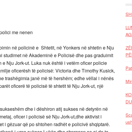
SH
LU
AG
rbimin nё policinё e Shtetit, nё Yonkers nё shtetin e Nju
ZË
P
doi studimet nё Akademinё e Policisё dhe pas graduimit
n e Nju Jork-ut. Luka nuk ёshtё i vetёm oficer policie
Pat
familje oficerёsh tё policisё: Victoria dhe Timothy Kusick,
a dhe trashёgimia janё mё tё hershёm; edhe vёllai i nёnёs
Mir
rёt oficerё tё policisё tё shtetit tё Nju Jork-ut, njё
KO
DU
 sukseshёm dhe i dёshiron atij sukses nё detyrёn nё
Sca
aj, oficer i policisё sё Nju Jork-ut,dhe aktivist i
ush
et i gёzuar qё po shtohen radhёt e policivё shqiptarё.
rikanё i uron sukses Lukёs dhe shpreson se ai do ta