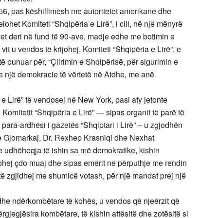
1956, pas këshillimesh me autoritetet amerikane dhe
lohet Komiteti “Shqipëria e Lirë”, i cili, në një mënyrë
vet deri në fund të 90-ave, madje edhe me botimin e
 vit u vendos të krijohej, Komiteti “Shqipëria e Lirë”, e
ë punuar për, “Çlirimin e Shqipërisë, për sigurimin e
n e një demokracie të vërtetë në Atdhe, me anë
e Lirë” të vendosej në New York, pasi aty jetonte
 Komitetit “Shqipëria e Lirë” — sipas organit të parë të
 para-ardhësi i gazetës “Shqiptari i Lirë” – u zgjodhën
ue Gjomarkaj, Dr. Rexhep Krasniqi dhe Nexhat
 udhëheqja të ishin sa më demokratike, kishin
ohej çdo muaj dhe sipas emërit në përputhje me rendin
 të zgjidhej me shumicë votash, për një mandat prej një
he ndërkombëtare të kohës, u vendos që njeërzit që
jegjësira kombëtare, të kishin aftësitë dhe zotësitë si