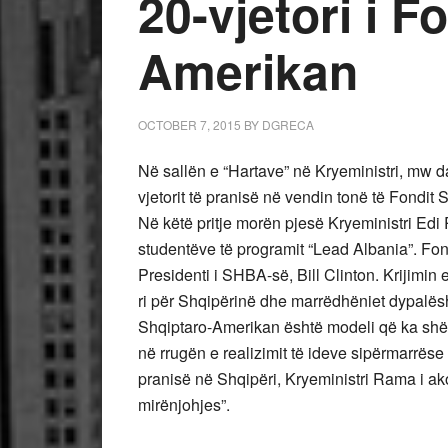
20-vjetori i F
Amerikan
OCTOBER 7, 2015
BY
DGRECA
Në sallën e “Hartave” në Kryeministri, mw d
vjetorit të pranisë në vendin tonë të Fondit 
Në këtë pritje morën pjesë Kryeministri Edi 
studentëve të programit “Lead Albania”.
Fon
Presidenti i SHBA-së, Bill Clinton. Krijimin e F
ri për Shqipërinë dhe marrëdhëniet dypalë
Shqiptaro-Amerikan është modeli që ka shërb
në rrugën e realizimit të ideve sipërmarrëse
pranisë në Shqipëri, Kryeministri Rama i ako
mirënjohjes”.