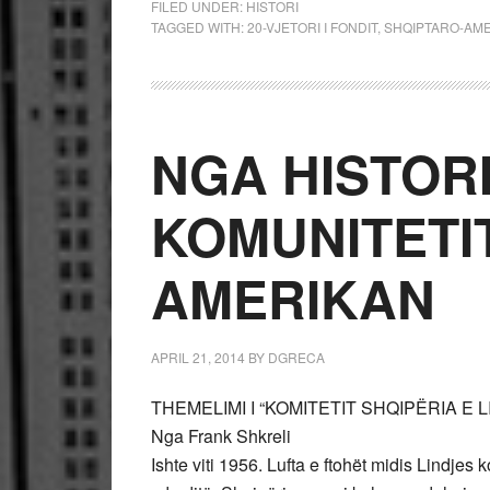
FILED UNDER:
HISTORI
TAGGED WITH:
20-VJETORI I FONDIT
,
SHQIPTARO-AM
NGA HISTORI
KOMUNITETI
AMERIKAN
APRIL 21, 2014
BY
DGRECA
THEMELIMI I “KOMITETIT SHQIPËRIA E L
Nga Frank Shkreli
Ishte viti 1956. Lufta e ftohët midis Lindj