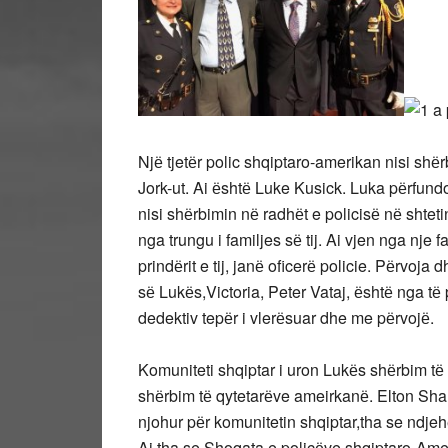
Njё tjetёr polic shqiptaro-amerikan nisi shё
Jork-ut. Ai ёshtё Luke Kusick. Luka pёrfun
nisi shёrbimin nё radhёt e policisё nё shteti
nga trungu i familjes sё tij. Ai vjen nga nje 
prindёrit e tij, janё oficerё policie. Pёrvoj
sё Lukёs,Victoria, Peter Vataj, ёshtё nga tё pa
dedektiv tepёr i vlerёsuar dhe me pёrvojё.
Komuniteti shqiptar i uron Lukёs shёrbim tё
shёrbim tё qytetarёve ameirkanё. Elton Shamet
njohur pёr komunitetin shqiptar,tha se ndjeh
Ai tha se Shoqata e policёve shqiptaro-Ame