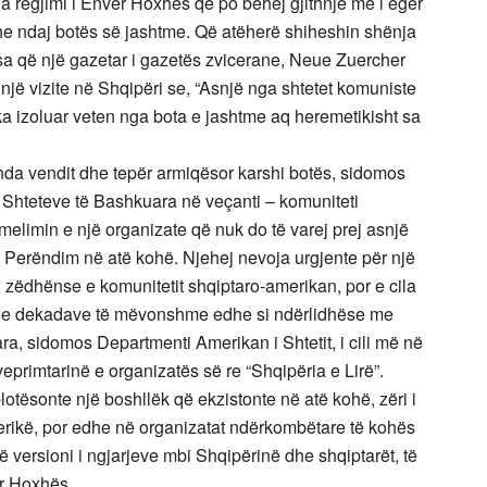
a regjimi i Enver Hoxhës që po bëhej gjithnjë më i egër
e ndaj botës së jashtme. Që atëherë shiheshin shënja
 sa që një gazetar i gazetës zvicerane, Neue Zuercher
 një vizite në Shqipëri se, “Asnjë nga shtetet komuniste
e ka izoluar veten nga bota e jashtme aq heremetikisht sa
nda vendit dhe tepër armiqësor karshi botës, sidomos
 Shteteve të Bashkuara në veçanti – komuniteti
elimin e një organizate që nuk do të varej prej asnjë
në Perëndim në atë kohë. Njehej nevoja urgjente për një
i zëdhënse e komunitetit shqiptaro-amerikan, por e cila
 dhe dekadave të mëvonshme edhe si ndërlidhëse me
ara, sidomos Departmenti Amerikan i Shtetit, i cili më në
veprimtarinë e organizatës së re “Shqipëria e Lirë”.
lotësonte një boshllëk që ekzistonte në atë kohë, zëri i
Amerikë, por edhe në organizatat ndërkombëtare të kohës
versioni i ngjarjeve mbi Shqipërinë dhe shqiptarët, të
er Hoxhës.