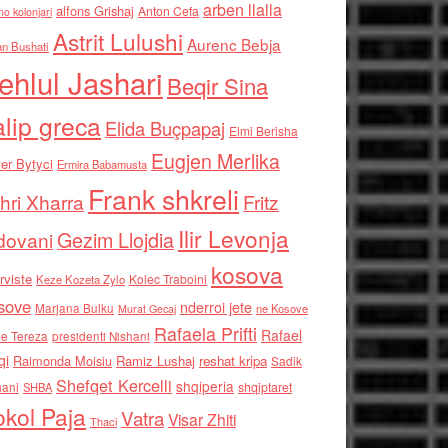
arben llalla
alfons Grishaj
Anton Cefa
no kolonjari
Astrit Lulushi
Aurenc Bebja
an Bushati
ehlul Jashari
Beqir Sina
alip greca
Elida Buçpapaj
Elmi Berisha
Eugjen Merlika
er Bytyci
Ermira Babamusta
Frank shkreli
hri Xharra
Fritz
Ilir Levonja
Gezim Llojdia
dovani
kosova
rviste
Kolec Traboini
Keze Kozeta Zylo
sove
nderroi jete
Marjana Bulku
ne Kosove
Murat Gecaj
Rafaela Prifti
Rafael
e Tereza
presidenti Nishani
qi
Raimonda Moisiu
Ramiz Lushaj
reshat kripa
Sadik
Shefqet Kercelli
shqiperia
hani
shqiptaret
SHBA
kol Paja
Vatra
Visar Zhiti
Thaci