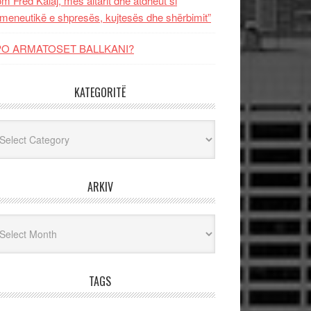
m Fred Kalaj, mes altarit dhe atdheut si
meneutikë e shpresës, kujtesës dhe shërbimit”
PO ARMATOSET BALLKANI?
KATEGORITË
egoritë
ARKIV
iv
TAGS