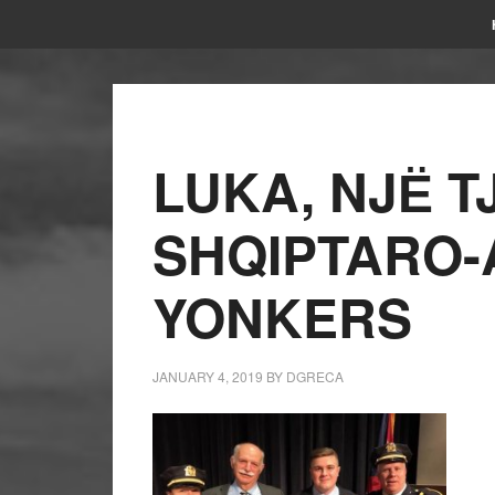
LUKA, NJЁ T
SHQIPTARO-
YONKERS
JANUARY 4, 2019
BY
DGRECA