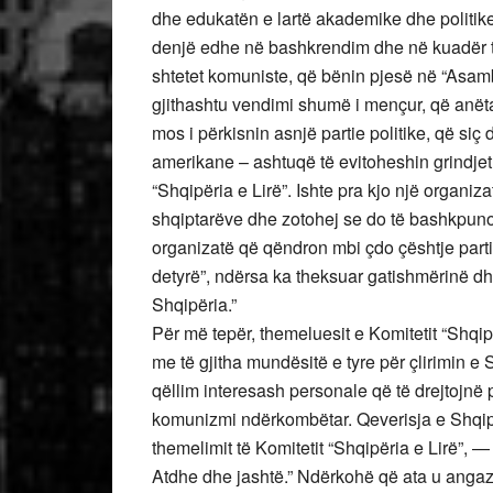
dhe edukatën e lartë akademike dhe politike
denjë edhe në bashkrendim dhe në kuadër t
shtetet komuniste, që bënin pjesë në “Asa
gjithashtu vendimi shumë i mençur, që anëta
mos i përkisnin asnjë partie politike, që siç
amerikane – ashtuqë të evitoheshin grindjet p
“Shqipëria e Lirë”. Ishte pra kjo një organiza
shqiptarëve dhe zotohej se do të bashkpunont
organizatë që qëndron mbi çdo çështje part
detyrë”, ndërsa ka theksuar gatishmërinë dh
Shqipëria.”
Për më tepër, themeluesit e Komitetit “Shqi
me të gjitha mundësitë e tyre për çlirimin 
qëllim interesash personale që të drejtojnë p
komunizmi ndërkombëtar. Qeverisja e Shqipë
themelimit të Komitetit “Shqipëria e Lirë”, —
Atdhe dhe jashtë.” Ndërkohë që ata u angaz