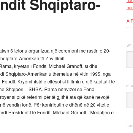
ondit Shqiptaro-
“Do
her
A 
atwn 6 tetor u organizua një ceremoni me rastin e 20-
Kat
Shqiptaro-Amerikan të Zhvillimit.
Rama, kryetari i Fondit, Michael Granoff, si dhe
di Shqiptaro-Amerikan u themelua në vitin 1995, nga
ondit, Kryeministri e cilësoi si fillimin e një kapitulli të
she Shqipëri – SHBA.
Rama nënvizoi se Fondi
Ark
yer si pikë referimi për të gjithë ata që kanë nevojë
 në vendin tonë.
Për kontributin e dhënë në 20 vitet e
rdi Presidentit të Fondit, Michael Granoff, “Medaljen e