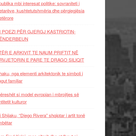
ublika mbi interesat politike: sovraniteti i
etarëve, kushtetutshmëria dhe përgjegjësia
etërore
I POEZI PËR GJERGJ KASTRIOTIN-
ËNDERBEUN
TËR E ARKIVIT TE NAUM PRIFTIT NË
RVJETORIN E PARE TE DRAGO SILIQIT
aku, nga elementi arkitektonik te simboli i
ngut familjar
ëreshët si model evropian i mbrojtjes së
titetit kulturor
i Shijaku, “Diego Rivera” shqiptar i artit tonë
mbëtar