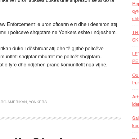
Rep
qyt
sht
w Enforcement” e uron oficerin e ri dhe i dёshiron atij
mri i policeve shqiptare ne Yonkers eshte i ndjeshem.
TR
SK
ikan duke i dёshiruar atij dhe tё gjithё policёve
LE
uniteti shqiptar mburret me policёt shqiptaro-
PE
at e tyre dhe ndjehen pranё komunitetit nga vijnё.
Oxh
tru
Arb
ARO-AMERIKAN
,
YONKERS
iden
Sal
ko