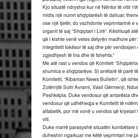
Kjo situatë ndryshoi kur në Nëntor të vitit 
midis një numri shqiptarësh të dalluar, theme
ose një tjetër, do vazhdonte veprimtarinë e 
organit të saj “Shqiptari i Lirë”. Kështuqë atë
që i kishte venë vetes detyrën madhore për t
integritetit tokësor të saj dhe për vendosje
zgjedhjesh të lira dhe të fshehta.”
Me atë rast u vendos që Komiteti “Shqipëria 
shumica e shqiptarëve. Si anëtarë të parë të
Komitetit, “Albanian News Bulletin”, që ishte
Zotërnjtë Sotir Avrami, Vasil Gërmenji, Nd
Peshkëpia. Duke vendosur që antarësia dhe
vendosur që udhëheqja e Komitetit të ndërr
alfabetik, por më vonë u vendos që kryetari
viti.
Duke marrë parasyshë situatën kombëtare d
duheshin ngarkuar me këtë veprimtari me përg