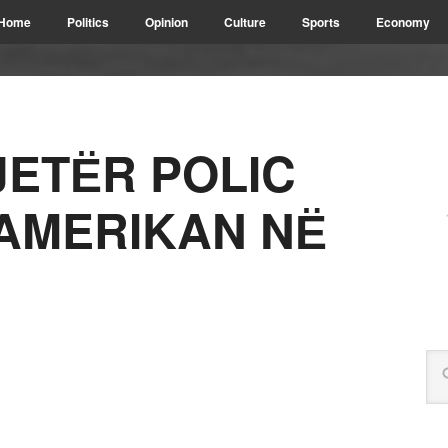
Home
Politics
Opinion
Culture
Sports
Economy
JETЁR POLIC
AMERIKAN NЁ