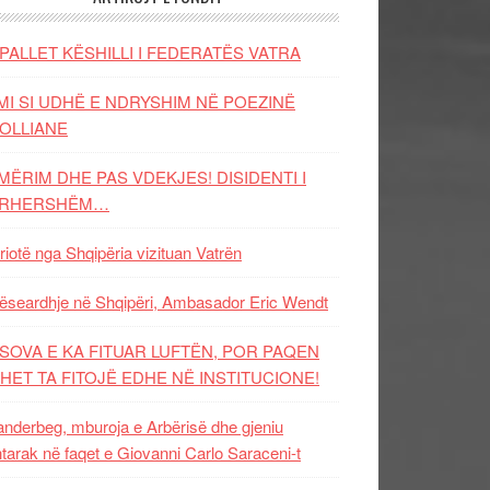
PALLET KËSHILLI I FEDERATËS VATRA
MI SI UDHË E NDRYSHIM NË POEZINË
OLLIANE
MËRIM DHE PAS VDEKJES! DISIDENTI I
ËRHERSHËM…
riotë nga Shqipëria vizituan Vatrën
ëseardhje në Shqipëri, Ambasador Eric Wendt
SOVA E KA FITUAR LUFTËN, POR PAQEN
HET TA FITOJË EDHE NË INSTITUCIONE!
nderbeg, mburoja e Arbërisë dhe gjeniu
tarak në faqet e Giovanni Carlo Saraceni-t