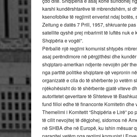
çdo ditë. Shqipëria e asaj kohe sundohej ng
karshi kundërshtarëve të mbrendshëm, si dh
ksenofobike të regjimit enverist ndaj botës,
Zeitung e datës 7 Prill, 1957, shkruante pas
satellite qyshë prej mbarimit të luftës nuk 
Shqipëria e vogël”.
Përballë një regjimi komunist shtypës mbre
asaj perëndimore në përgjithësi dhe kundër
shqiptaro-amerikan ndjente nevojën për them
nga partitë politike shqiptare që vepronin 
organizatë e cila do të shërbente jo vetëm s
njëkohësisht do të shërbente gjatë viteve
autoritetet qeveritare të Shteteve të Bashku
fund filloi edhe të financonte Komitetin dhe 
Themelimi i Komitetit “Shqipëria e Lirë” po p
të cilit nevojitej të dëgjohej, sidomos në 
në SHBA dhe në Europë, ku ishin mësuar që 
paraqitej vetëm nga regjimi komunist i Env