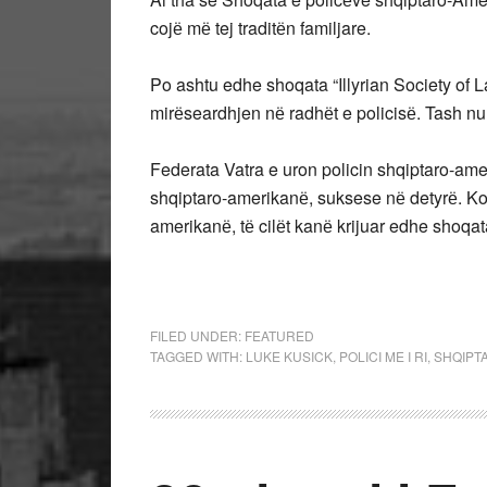
cojё mё tej traditёn familjare.
Po ashtu edhe shoqata “Illyrian Society of La
mirёseardhjen nё radhёt e policisё. Tash nu
Federata Vatra e uron policin shqiptaro-amer
shqiptaro-amerikanё, suksese nё detyrё. Kom
amerikanё, tё cilёt kanё krijuar edhe shoqat
FILED UNDER:
FEATURED
TAGGED WITH:
LUKE KUSICK
,
POLICI ME I RI
,
SHQIPT