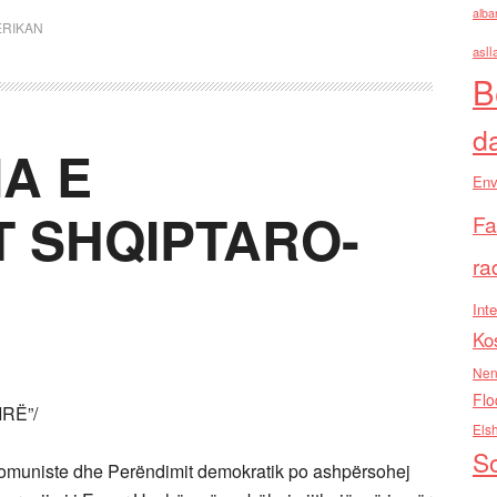
alba
ERIKAN
asll
B
d
A E
Env
T SHQIPTARO-
Fa
ra
Inte
Ko
Nen
Flo
IRË”/
Els
So
es komuniste dhe Perëndimit demokratik po ashpërsohej