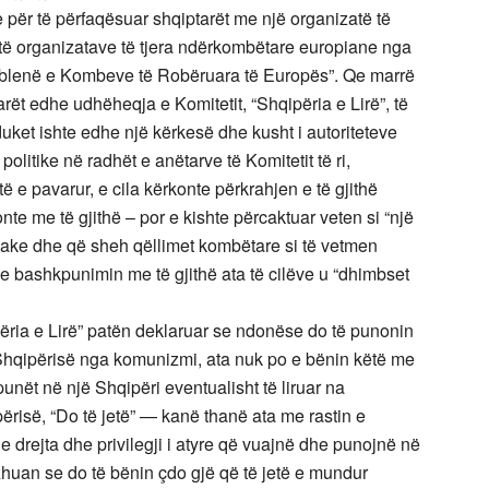
 për të përfaqësuar shqiptarët me një organizatë të
ë organizatave të tjera ndërkombëtare europiane nga
mblenë e Kombeve të Robëruara të Europës”. Qe marrë
rët edhe udhëheqja e Komitetit, “Shqipëria e Lirë”, të
 duket ishte edhe një kërkesë dhe kusht i autoriteteve
olitike në radhët e anëtarve të Komitetit të ri,
të e pavarur, e cila kërkonte përkrahjen e të gjithë
e me të gjithë – por e kishte përcaktuar veten si “një
iake dhe që sheh qëllimet kombëtare si të vetmen
e bashkpunimin me të gjithë ata të cilëve u “dhimbset
përia e Lirë” patën deklaruar se ndonëse do të punonin
e Shqipërisë nga komunizmi, ata nuk po e bënin këtë me
unët në një Shqipëri eventualisht të liruar na
risë, “Do të jetë” — kanë thanë ata me rastin e
 e drejta dhe privilegji i atyre që vuajnë dhe punojnë në
huan se do të bënin çdo gjë që të jetë e mundur