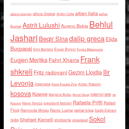
arben llalla
alfons Grishaj
Anton Cefa
asllan
albano kolonjari
Behlul
Astrit Lulushi
Aurenc Bebja
Bushati
Jashari
dalip greca
Beqir Sina
Elida
Buçpapaj
Enver Bytyci
Elmi Berisha
Ermira Babamusta
Frank
Eugjen Merlika
Fahri Xharra
shkreli
Ilir
Gezim Llojdia
Fritz radovani
Levonja
Interviste
Kolec Traboini
Keze Kozeta Zylo
kosova
Kosove
nderroi jete
Marjana Bulku
ne
Murat Gecaj
Rafaela Prifti
Rafael
Nene Tereza
Kosove
presidenti Nishani
Floqi
Raimonda Moisiu
Ramiz Lushaj
reshat kripa
Sadik Elshani
Sokol
Shefqet Kercelli
shqiperia
shqiptaret
SHBA