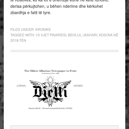
derisa përkujtohen, u bëhen nderime dhe kërkohet
zbardhja e fatit të tyre.
FILED UNDER:
KRONIKE
TAGGED WITH:
10 VJET PAVARESI
,
BEHLUL JASHARI
,
KOSOVA NË
2018-TËN