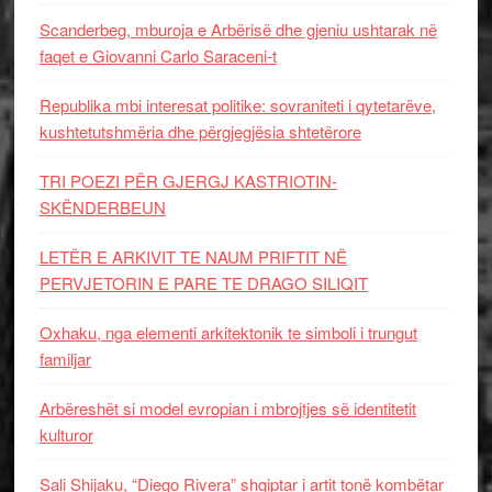
Scanderbeg, mburoja e Arbërisë dhe gjeniu ushtarak në
faqet e Giovanni Carlo Saraceni-t
Republika mbi interesat politike: sovraniteti i qytetarëve,
kushtetutshmëria dhe përgjegjësia shtetërore
TRI POEZI PËR GJERGJ KASTRIOTIN-
SKËNDERBEUN
LETËR E ARKIVIT TE NAUM PRIFTIT NË
PERVJETORIN E PARE TE DRAGO SILIQIT
Oxhaku, nga elementi arkitektonik te simboli i trungut
familjar
Arbëreshët si model evropian i mbrojtjes së identitetit
kulturor
Sali Shijaku, “Diego Rivera” shqiptar i artit tonë kombëtar