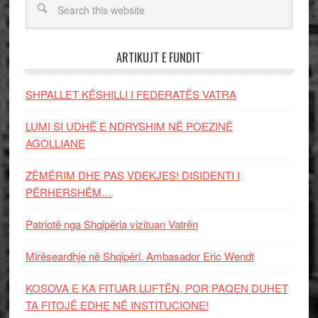
ARTIKUJT E FUNDIT
SHPALLET KËSHILLI I FEDERATËS VATRA
LUMI SI UDHË E NDRYSHIM NË POEZINË
AGOLLIANE
ZËMËRIM DHE PAS VDEKJES! DISIDENTI I
PËRHERSHËM…
Patriotë nga Shqipëria vizituan Vatrën
Mirëseardhje në Shqipëri, Ambasador Eric Wendt
KOSOVA E KA FITUAR LUFTËN, POR PAQEN DUHET
TA FITOJË EDHE NË INSTITUCIONE!