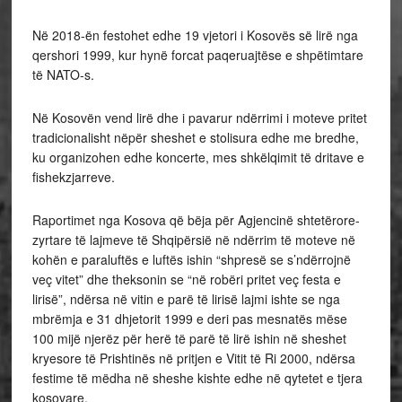
Në 2018-ën festohet edhe 19 vjetori i Kosovës së lirë nga
qershori 1999, kur hynë forcat paqeruajtëse e shpëtimtare
të NATO-s.
Në Kosovën vend lirë dhe i pavarur ndërrimi i moteve pritet
tradicionalisht nëpër sheshet e stolisura edhe me bredhe,
ku organizohen edhe koncerte, mes shkëlqimit të dritave e
fishekzjarreve.
Raportimet nga Kosova që bëja për Agjencinë shtetërore-
zyrtare të lajmeve të Shqipërsië në ndërrim të moteve në
kohën e paraluftës e luftës ishin “shpresë se s’ndërrojnë
veç vitet” dhe theksonin se “në robëri pritet veç festa e
lirisë”, ndërsa në vitin e parë të lirisë lajmi ishte se nga
mbrëmja e 31 dhjetorit 1999 e deri pas mesnatës mëse
100 mijë njerëz për herë të parë të lirë ishin në sheshet
kryesore të Prishtinës në pritjen e Vitit të Ri 2000, ndërsa
festime të mëdha në sheshe kishte edhe në qytetet e tjera
kosovare.