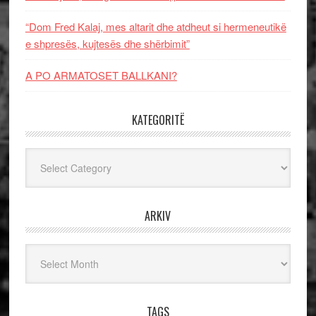
“Dom Fred Kalaj, mes altarit dhe atdheut si hermeneutikë
e shpresës, kujtesës dhe shërbimit”
A PO ARMATOSET BALLKANI?
KATEGORITË
Kategoritë
ARKIV
Arkiv
TAGS