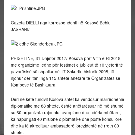
Gazeta DIELLI nga korrespondenti në Kosovë Behlul
JASHARI/
PRISHTINË, 31 Dhjetor 2017/ Kosova pret Vitin e Ri 2018
me organizime edhe për festimet e jubileut të 10 vjetorit të
pavarësisë së shpallur në 17 Shkurtin historik 2008, të
njohur deri tani nga 115 shtete anëtare të Organizatës së
Kombeve të Bashkuara.
Deri në këtë fundvit Kosova shtet ka vendosur marrëdhënie
diplomatike me 88 shtete, është anëtarësuar në më shumë
se 60 organizata rajonale, evropiane dhe ndërkombëtare,
ka hapur gati 40 misione diplomatike dhe poste konsullore
dhe ka të akredituar ambasadorë jorezidentë në rreth 60
shtete.