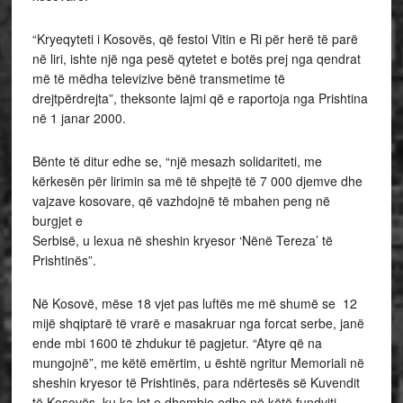
“Kryeqyteti
i
Kosovës, që festoi Vitin
e
Ri për herë të parë
në liri, ishte një nga pesë qytetet
e
botës prej nga qendrat
më të mëdha televizive bënë transmetime të
drejtpërdrejta”, theksonte lajmi që e raportoja nga Prishtina
në 1 janar 2000.
Bënte të ditur edhe se, “një mesazh solidariteti, me
kërkesën për lirimin sa më të shpejtë të 7 000 djemve dhe
vajzave kosovare, që vazhdojnë të mbahen peng në
burgjet
e
Serbisë, u lexua në sheshin kryesor ‘Nënë Tereza’ të
Prishtinës”.
Në Kosovë, mëse 18 vjet pas luftës me më shumë se 12
mijë shqiptarë të vrarë e masakruar nga forcat serbe, janë
ende mbi 1600 të zhdukur të pagjetur. “Atyre që na
mungojnë”, me këtë emërtim, u është ngritur Memoriali në
sheshin kryesor të Prishtinës, para ndërtesës së Kuvendit
të Kosovës, ku ka lot e dhembje edhe në këtë fundviti,