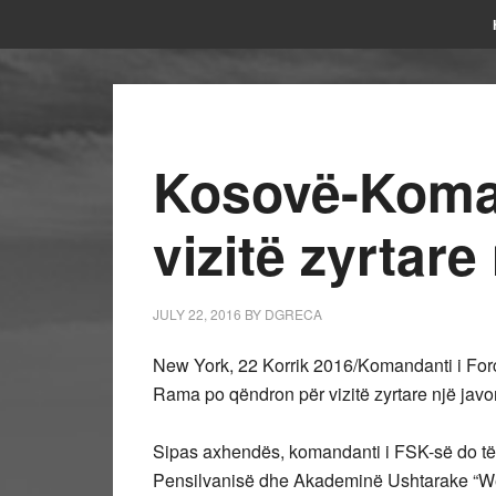
Kosovë-Koman
vizitë zyrtar
JULY 22, 2016
BY
DGRECA
New York, 22 Korrik 2016/Komandanti i For
Rama po qëndron për vizitë zyrtare një jav
Sipas axhendës, komandanti i FSK-së do të v
Pensilvanisë dhe Akademinë Ushtarake “West