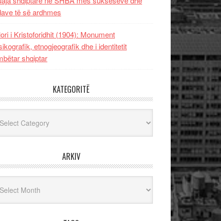
uaja shqiptare në SHBA mes sukseseve dhe
dave të së ardhmes
lori i Kristoforidhit (1904): Monument
sikografik, etnogjeografik dhe i identitetit
bëtar shqiptar
KATEGORITË
egoritë
ARKIV
iv