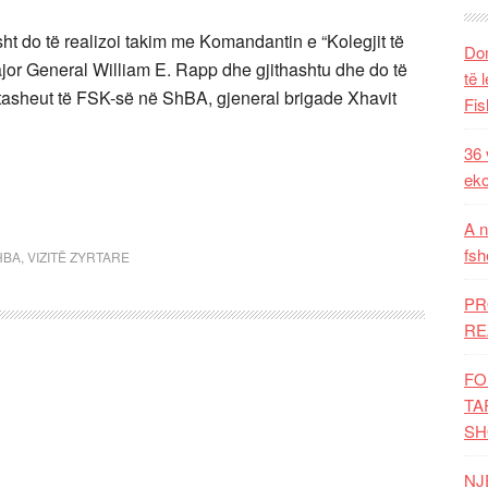
ht do të realizoi takim me Komandantin e “Kolegjit të
Dom
jor General William E. Rapp dhe gjithashtu dhe do të
të 
tasheut të FSK-së në ShBA, gjeneral brigade Xhavit
Fis
36 
eko
A n
fsh
HBA
,
VIZITË ZYRTARE
PR
RE
FO
TA
SH
NJ