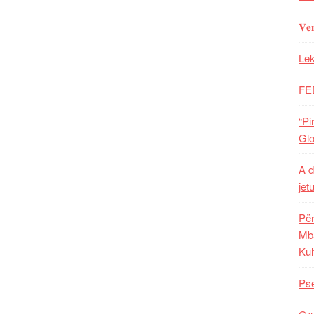
𝐕𝐞
Lek
FE
“Pi
Glo
A d
jet
Për
Mba
Kul
Pse