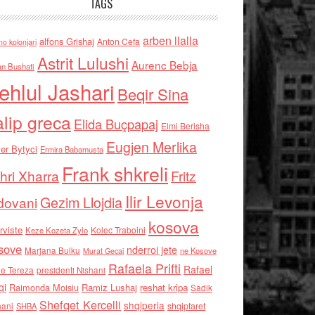
TAGS
arben llalla
alfons Grishaj
Anton Cefa
no kolonjari
Astrit Lulushi
Aurenc Bebja
an Bushati
ehlul Jashari
Beqir Sina
alip greca
Elida Buçpapaj
Elmi Berisha
Eugjen Merlika
er Bytyci
Ermira Babamusta
Frank shkreli
hri Xharra
Fritz
Ilir Levonja
Gezim Llojdia
dovani
kosova
rviste
Kolec Traboini
Keze Kozeta Zylo
sove
nderroi jete
Marjana Bulku
ne Kosove
Murat Gecaj
Rafaela Prifti
Rafael
e Tereza
presidenti Nishani
qi
Raimonda Moisiu
Ramiz Lushaj
reshat kripa
Sadik
Shefqet Kercelli
shqiperia
hani
shqiptaret
SHBA