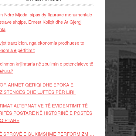
 Ndre Mjeda, sipas dy figurave monumentale
letrave shqipe, Ernest Koliqit dhe At Gjergj
hta
vjet tranzicion, nga ekonomia prodhuese te
nomia e përfitimit
dihmon krijimtaria në zbulimin e potencialeve të
ehura?
OF. AHMET QERIQI DHE EPOKA E
ZISTENCЁS DHE LUFTЁS PЁR LIRI!
RMAT ALTERNATIVE TË EVIDENTIMIT TË
RIFËS POSTARE NË HISTORINË E POSTËS
QIPTARE
Ë SPROVË E GUXIMSHME PERFORMIZMI…