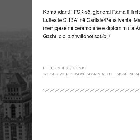
Komandanti i FSK-së, gjeneral Rama fillimis
Luftës të SHBA” në Carlisle/Pensilvania, Ma
merr pjesë në ceremoninë e diplomimit të A
Gashi, e cila zhvillohet sot./b.j/
FILED UNDER:
KRONIKE
TAGGED WITH:
KOSOVË-KOMANDANTI I FSK-SË
,
NE S