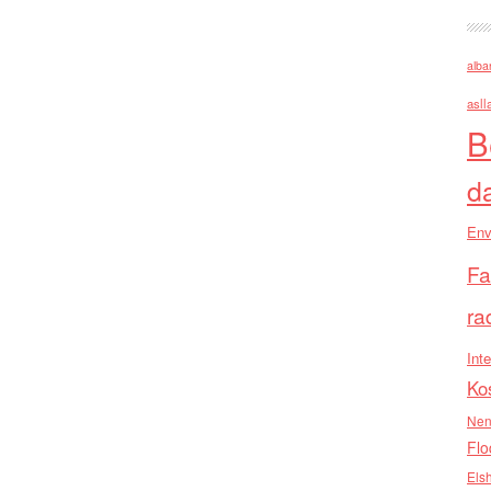
alba
asll
B
d
Env
Fa
ra
Inte
Ko
Nen
Flo
Els