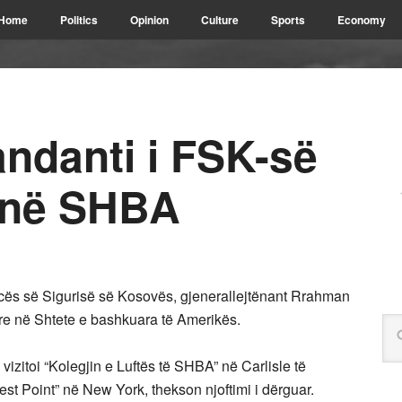
Home
Politics
Opinion
Culture
Sports
Economy
danti i FSK-së
e në SHBA
cës së Sigurisë së Kosovës, gjenerallejtënant Rrahman
ore në Shtete e bashkuara të Amerikës.
izitoi “Kolegjin e Luftës të SHBA” në Carlisle të
 Point” në New York, thekson njoftimi i dërguar.