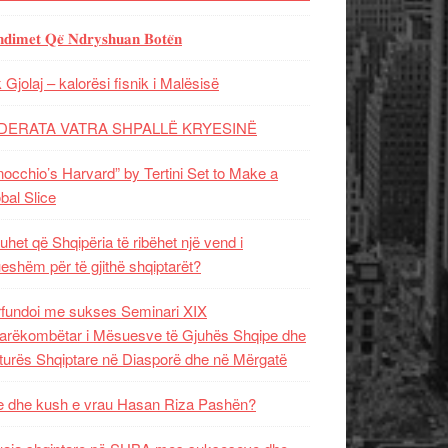
𝐝𝐢𝐦𝐞𝐭 𝐐𝐞̈ 𝐍𝐝𝐫𝐲𝐬𝐡𝐮𝐚𝐧 𝐁𝐨𝐭𝐞̈𝐧
 Gjolaj – kalorësi fisnik i Malësisë
DERATA VATRA SHPALLË KRYESINË
nocchio’s Harvard” by Tertini Set to Make a
bal Slice
uhet që Shqipëria të ribëhet një vend i
ueshëm për të gjithë shqiptarët?
fundoi me sukses Seminari XIX
rëkombëtar i Mësuesve të Gjuhës Shqipe dhe
turës Shqiptare në Diasporë dhe në Mërgatë
 dhe kush e vrau Hasan Riza Pashën?