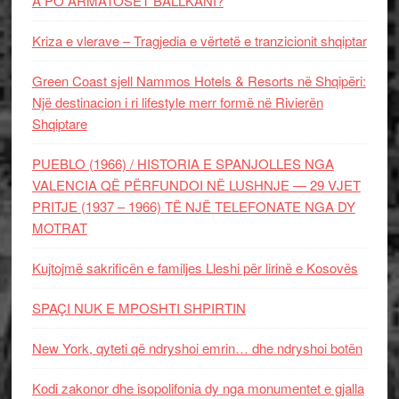
A PO ARMATOSET BALLKANI?
Kriza e vlerave – Tragjedia e vërtetë e tranzicionit shqiptar
Green Coast sjell Nammos Hotels & Resorts në Shqipëri:
Një destinacion i ri lifestyle merr formë në Rivierën
Shqiptare
PUEBLO (1966) / HISTORIA E SPANJOLLES NGA
VALENCIA QË PËRFUNDOI NË LUSHNJE — 29 VJET
PRITJE (1937 – 1966) TË NJË TELEFONATE NGA DY
MOTRAT
Kujtojmë sakrificën e familjes Lleshi për lirinë e Kosovës
SPAÇI NUK E MPOSHTI SHPIRTIN
New York, qyteti që ndryshoi emrin… dhe ndryshoi botën
Kodi zakonor dhe isopolifonia dy nga monumentet e gjalla