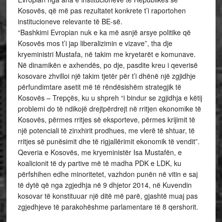
Kosovës, që më pas rezultatet konkrete t’i raportohen
institucioneve relevante të BE-së.
“Bashkimi Evropian nuk e ka më asnjë arsye politike që
Kosovës mos t’i jap liberalizimin e vizave”, tha dje
kryeministri Mustafa, në takim me kryetarët e komunave.
Në dinamikën e axhendës, po dje, pasdite kreu i qeverisë
kosovare zhvilloi një takim tjetër për t’i dhënë një zgjidhje
përfundimtare asetit më të rëndësishëm strategjik të
Kosovës – Trepçës, ku u shpreh “i bindur se zgjidhja e këtij
problemi do të ndikojë drejtpërdrejt në rritjen ekonomike të
Kosovës, përmes rritjes së eksporteve, përmes krijimit të
një potenciali të zinxhirit prodhues, me vlerë të shtuar, të
rritjes së punësimit dhe të rigjallërimit ekonomik të vendit”.
Qeveria e Kosovës, me kryeministër Isa Mustafën, e
koalicionit të dy partive më të madha PDK e LDK, ku
përfshihen edhe minoritetet, vazhdon punën në vitin e saj
të dytë që nga zgjedhja në 9 dhjetor 2014, në Kuvendin
kosovar të konstituuar një ditë më parë, gjashtë muaj pas
zgjedhjeve të parakohëshme parlamentare të 8 qershorit.