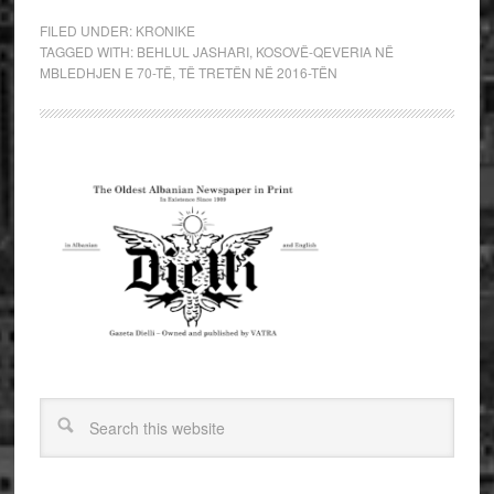
FILED UNDER:
KRONIKE
TAGGED WITH:
BEHLUL JASHARI
,
KOSOVË-QEVERIA NË
MBLEDHJEN E 70-TË
,
TË TRETËN NË 2016-TËN