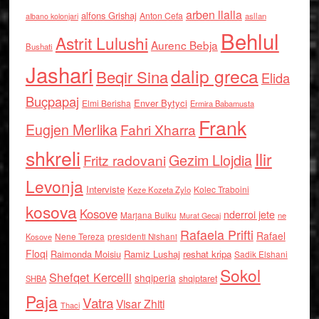
arben llalla
alfons Grishaj
Anton Cefa
asllan
albano kolonjari
Behlul
Astrit Lulushi
Aurenc Bebja
Bushati
Jashari
dalip greca
Beqir Sina
Elida
Buçpapaj
Enver Bytyci
Elmi Berisha
Ermira Babamusta
Frank
Eugjen Merlika
Fahri Xharra
shkreli
Ilir
Gezim Llojdia
Fritz radovani
Levonja
Interviste
Kolec Traboini
Keze Kozeta Zylo
kosova
Kosove
nderroi jete
Marjana Bulku
ne
Murat Gecaj
Rafaela Prifti
Rafael
Nene Tereza
Kosove
presidenti Nishani
Floqi
Raimonda Moisiu
Ramiz Lushaj
reshat kripa
Sadik Elshani
Sokol
Shefqet Kercelli
shqiperia
shqiptaret
SHBA
Paja
Vatra
Visar Zhiti
Thaci