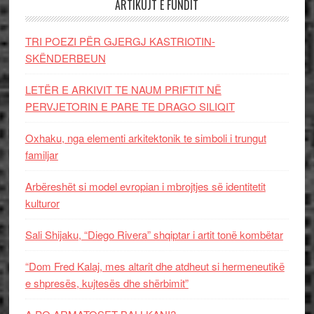
ARTIKUJT E FUNDIT
TRI POEZI PËR GJERGJ KASTRIOTIN-
SKËNDERBEUN
LETËR E ARKIVIT TE NAUM PRIFTIT NË
PERVJETORIN E PARE TE DRAGO SILIQIT
Oxhaku, nga elementi arkitektonik te simboli i trungut
familjar
Arbëreshët si model evropian i mbrojtjes së identitetit
kulturor
Sali Shijaku, “Diego Rivera” shqiptar i artit tonë kombëtar
“Dom Fred Kalaj, mes altarit dhe atdheut si hermeneutikë
e shpresës, kujtesës dhe shërbimit”