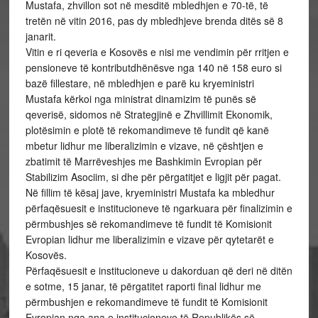
Mustafa, zhvillon sot në mesditë mbledhjen e 70-të, të
tretën në vitin 2016, pas dy mbledhjeve brenda ditës së 8
janarit.
Vitin e ri qeveria e Kosovës e nisi me vendimin për rritjen e
pensioneve të kontributdhënësve nga 140 në 158 euro si
bazë fillestare, në mbledhjen e parë ku kryeministri
Mustafa kërkoi nga ministrat dinamizim të punës së
qeverisë, sidomos në Strategjinë e Zhvillimit Ekonomik,
plotësimin e plotë të rekomandimeve të fundit që kanë
mbetur lidhur me liberalizimin e vizave, në çështjen e
zbatimit të Marrëveshjes me Bashkimin Evropian për
Stabilizim Asociim, si dhe për përgatitjet e ligjit për pagat.
Në fillim të kësaj jave, kryeministri Mustafa ka mbledhur
përfaqësuesit e institucioneve të ngarkuara për finalizimin e
përmbushjes së rekomandimeve të fundit të Komisionit
Evropian lidhur me liberalizimin e vizave për qytetarët e
Kosovës.
Përfaqësuesit e institucioneve u dakorduan që deri në ditën
e sotme, 15 janar, të përgatitet raporti final lidhur me
përmbushjen e rekomandimeve të fundit të Komisionit
Evropian nga ana e institucioneve të Republikës së