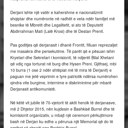
Derjani ishte një vatër e kahershme e nacionalizmit
shqiptar dhe numëronte në radhët e veta ndër familjet më
besnike të Mbretit dhe Legalitetit, si ato të Deputetit
Abdirrahman Mati (Lalë Krosi) dhe të Destan Prenit.
Pas goditjes që derjanasit i dhanë Frontit, filluan reprezaljet
me masakra dhe persekutime. Të parët që e pësuan ishin
Kryetari dhe Sekretari i komisionit, të ndjerët Bilal Xhetani
që vdiç nga torturat në burg dhe Hysen Preni. Gjithsej, mbi
10 burra (1 ose 2 ndër shtëpiat më të mira të Derjanit) e
paguan me jetë veprimin e tyre patriotik ndërsa numërohen
qindra vite burgime, internime e diskriminime për mbarë
Derjanasit antikomunistë.
Në këtë vit jubile të 70-vjetorit të aktit heroik të derjanasve,
më 2 Dhjetor 2015, nën kujdesin e Bashkisë Burrel dhe të
komisionit organizativ, u mbajt një ceremoni përkujtimore
bash në Derjan ku edhe u përurua një Memorial që do të
ngrihet së shpejti nga Bashkia Burrel.