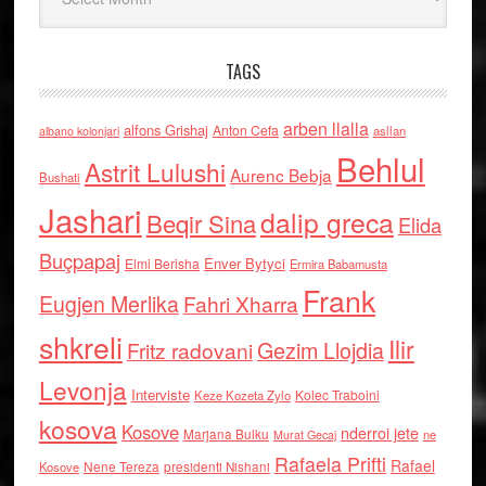
TAGS
arben llalla
alfons Grishaj
Anton Cefa
asllan
albano kolonjari
Behlul
Astrit Lulushi
Aurenc Bebja
Bushati
Jashari
dalip greca
Beqir Sina
Elida
Buçpapaj
Enver Bytyci
Elmi Berisha
Ermira Babamusta
Frank
Eugjen Merlika
Fahri Xharra
shkreli
Ilir
Gezim Llojdia
Fritz radovani
Levonja
Interviste
Kolec Traboini
Keze Kozeta Zylo
kosova
Kosove
nderroi jete
Marjana Bulku
ne
Murat Gecaj
Rafaela Prifti
Rafael
Nene Tereza
Kosove
presidenti Nishani