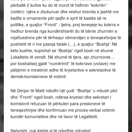
përballë 2 kutive ku do të mund të hidhnin “kokrrën”
(votën): njëra e zbukuruar dhe veshur brenda e jashtë me
kadife e ornamente për qejfin e syrit të kastës së re
politike, e quajtur “Fronti” ; tjetra, prej teneqeje ku kokrra e
hedhur brenda nga kundërshtarët do të bënte zhurmën e
mjaftueshme për të tërhequr vëmendjen e teneqexhinjve të
pushtetit të ri me pasoja fatale (…), e quajtur “Boshja”.Në
këto kushte, kuptohet se “Boshja” ngeli bosh në shumë
Lokalitete të vendit. Në shumë të tjera, ajo zhurmonte…
por boshatisej gjatë “numërimit” të kokrrave (votave) me
pëlqimin e miratimin edhe të kryetarëve e sekretarëve të
demek-komisioneve të votimit.
Në Derjan të Matit ndodhi një çudi: “Boshja” u mbush plot
dhe “Fronti” ngeli bosh, ndërsa kryetari dhe sekretari i
komisionit refuzuan të përkulen para presioneve të
teneqexhinjve dhe konfirmuan me proces-verbal votimin
kundër komunistëve dhe në favor të Legalitetit.
Natyrisht, nuk kishte si të ndodhte ndryshe!