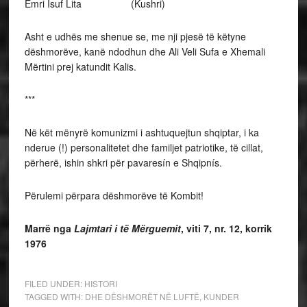
Emri Isuf Lita (Kushri)
Asht e udhës me shenue se, me nji pjesë të këtyne
dëshmorëve, kanë ndodhun dhe Ali Veli Sufa e Xhemali
Mërtini prej katundit Kalis.
***
Në kët mënyrë komunizmi i ashtuquejtun shqiptar, i ka
nderue (!) personalitetet dhe familjet patriotike, të cillat,
përherë, ishin shkri për pavaresín e Shqipnís.
Përulemi përpara dëshmorëve të Kombit!
Marrë nga
Lajmtari i të Mërguemit
, viti 7, nr. 12, korrik
1976
FILED UNDER:
HISTORI
TAGGED WITH:
DHE DËSHMORËT NË LUFTË
,
KUNDER