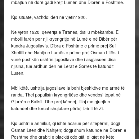
mbajtun në dorë gadi krejt Lumën dhe Dibrën e Poshtme.
Kjo situatë, vazhdoi deri në vjetin1920.
Në vjetin 1920, qeverija e Tiranës, disi u mbëkambë. E
mbolli farën per nji kryengritje në Lumë e në Dibër për
kundra Jugosllavís. Dibra e Poshtme e prime prej Suf
Xhelilit dhe Nahija e Lumës e prime prej Osman Litës, i
vunë pushkën ushtrís jugosllave dhe i asgjasuen disa
njisina, tue ardhun deri në Lerat e Sorrës të katundit
Lusën.
Mbi këtê, ushtrija jugosllave ia behi bjeshkëve me armë të
randa. Thei popullsín kryengritëse dhe vendosi topat në
Gjurrën e Kalisit. Dhe prej këndej, filloj me gjuejtun
katundet dhe forcat shqiptare përtej Drinit të Zi.
Kjo ushtri e anmikut, qi ishte acarue për s’tepërmi, dogji
Osman Litën dhe Nahijen; dogji shum katunde në Dibrën e
Poshtme dhe grabiti e plaçkiti çdo gjâ, qi gjet në këto