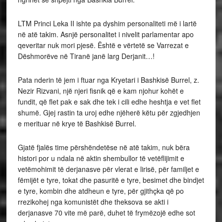
LTM Princi Leka II ishte pa dyshim personaliteti më i lartë
në atë takim. Asnjë personalitet i nivelit parlamentar apo
qeveritar nuk mori pjesë. Është e vërtetë se Varrezat e
Dëshmorëve në Tiranë janë larg Derjanit…!
Pata nderin të jem i ftuar nga Kryetari i Bashkisë Burrel, z.
Nezir Rizvani, një njeri fisnik që e kam njohur kohët e
fundit, që flet pak e sak dhe tek i cili edhe heshtja e vet flet
shumë. Gjej rastin ta uroj edhe njëherë këtu për zgjedhjen
e merituar në krye të Bashkisë Burrel.
Gjatë fjalës time përshëndetëse në atë takim, nuk bëra
histori por u ndala në aktin shembullor të vetëflijimit e
vetëmohimit të derjanasve për vlerat e lirisë, për familjet e
fëmijët e tyre, tokat dhe pasuritë e tyre, besimet dhe bindjet
e tyre, kombin dhe atdheun e tyre, për gjithçka që po
rrezikohej nga komunistët dhe theksova se akti i
derjanasve 70 vite më parë, duhet të frymëzojë edhe sot