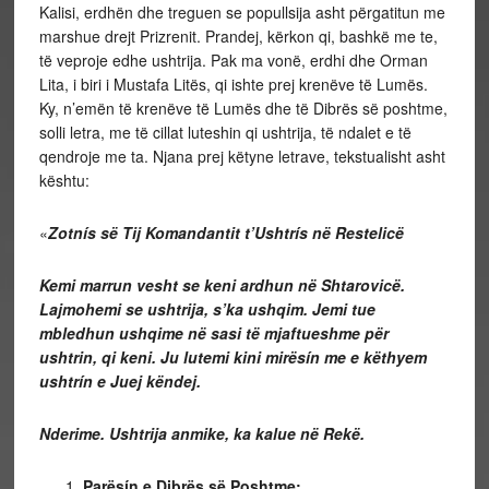
Kalisi, erdhën dhe treguen se popullsija asht përgatitun me
marshue drejt Prizrenit. Prandej, kërkon qi, bashkë me te,
të veproje edhe ushtrija. Pak ma vonë, erdhi dhe Orman
Lita, i biri i Mustafa Litës, qi ishte prej krenëve të Lumës.
Ky, n’emën të krenëve të Lumës dhe të Dibrës së poshtme,
solli letra, me të cillat luteshin qi ushtrija, të ndalet e të
qendroje me ta. Njana prej këtyne letrave, tekstualisht asht
kështu:
«
Zotnís së Tij Komandantit t’Ushtrís në Restelicë
Kemi marrun vesht se keni ardhun në Shtarovicë.
Lajmohemi se ushtrija, s’ka ushqim. Jemi tue
mbledhun ushqime në sasi të mjaftueshme për
ushtrin, qi keni. Ju lutemi kini mirësín me e këthyem
ushtrín e Juej këndej.
Nderime. Ushtrija anmike, ka kalue në Rekë.
Parësín e Dibrës së Poshtme: