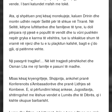
vende. I bani katundet rrafsh me tokë.
Ata, qi shpëtuen prej kësaj morekujeje, kaluen Drinin dhe
morën udhën nepër Selitë për të shkue në Tiranë. Në
Selitë, këtyne luftëtarëve dhe familjeve të tyne, iu doli
përpara nji pjesë e popullit të vendit dhe iu vûni pushkën
nepër gryka e karma të vështira, tue iu shkaktue shum të
vramë në njerz dhe tu e iu plaçkitun kafshë, bagti e ç’do
gjâ, qi patënme vehte.
Nji pasqyrë tragjike!… Në kët tragjedi përshkohet dhe
Osman Lita me nji familje e pasuní të madhe.
Mbas kësaj kryengritjeje, Shqipnija, ankohet pranë
Konferencës s’Ambasadorëve dhe pranë Lidhjes së
Kombeve. E, si përfundimi kësaj ankese, Jugosllavija,
shtërngohet me lëshue vendet e Lumës dhe të Dibrës, qi i
kishte okupue barbarisht.