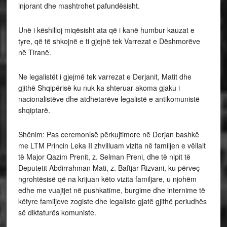
injorant dhe mashtrohet pafundësisht.
Unë i këshilloj miqësisht ata që i kanë humbur kauzat e
tyre, që të shkojnë e ti gjejnë tek Varrezat e Dëshmorëve
në Tiranë.
Ne legalistët i gjejmë tek varrezat e Derjanit, Matit dhe
gjithë Shqipërisë ku nuk ka shteruar akoma gjaku i
nacionalistëve dhe atdhetarëve legalistë e antikomunistë
shqiptarë.
Shënim: Pas ceremonisë përkujtimore në Derjan bashkë
me LTM Princin Leka II zhvilluam vizita në familjen e vëllait
të Major Qazim Prenit, z. Selman Preni, dhe të nipit të
Deputetit Abdirrahman Mati, z. Baftjar Rizvani, ku përveç
ngrohtësisë që na krijuan këto vizita familjare, u njohëm
edhe me vuajtjet në pushkatime, burgime dhe internime të
këtyre familjeve zogiste dhe legaliste gjatë gjithë periudhës
së diktaturës komuniste.