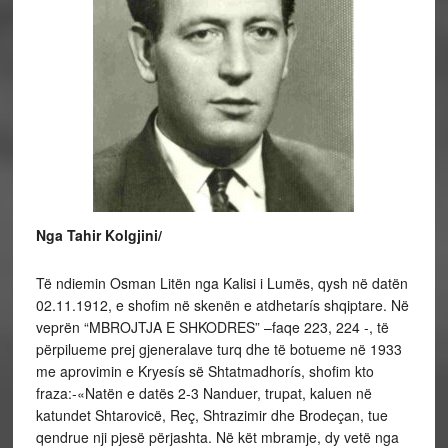
Nga Tahir Kolgjini/
Të ndiemin Osman Litën nga Kalisi i Lumës, qysh në datën
02.11.1912, e shofim në skenën e atdhetarís shqiptare. Në
veprën “MBROJ­TJA E SHKODRES” –faqe 223, 224 -, të
përpilueme prej gjeneralave turq dhe të botueme në 1933
me aprovimin e Kryesís së Shtatmadhorís, shofim kto
fraza:-«Natën e datës 2-3 Nanduer, trupat, kaluen në
katundet Shtarovicë, Reç, Shtrazimir dhe Brodeçan, tue
qendrue nji pjesë përjashta. Në kët mbramje, dy vetë nga