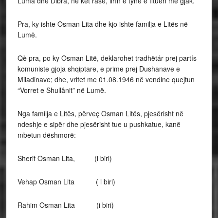
Luma dhe Dibra, në kët rasë, lirín e tyne e fituen me gjak.
Pra, ky ishte Osman Lita dhe kjo ishte familja e Litës në
Lumë.
Qè pra, po ky Osman Litë, deklarohet tradhëtár prej partís
komuniste gjoja shqiptare, e prime prej Dushanave e
Miladinave; dhe, vritet me 01.08.1946 në vendine quejtun
“Vorret e Shullânit” në Lumë.
Nga familja e Litës, përveç Osman Litës, pjesërisht në
ndeshje e sipër dhe pjesërisht tue u pushkatue, kanë
mbetun dëshmorë:
Sherif Osman Lita, (i biri)
Vehap Osman Lita ( i biri)
Rahim Osman Lita (i biri)