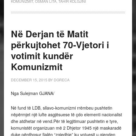
KOMUNIZMIT
,
OSMAN LITA
,
TAHIR KOLGJINI
Në Derjan të Matit
përkujtohet 70-Vjetori i
votimit kundër
Komunizmit
DECEMBER 15, 2015
BY
DGRECA
Nga Sulejman GJANA/
Në fund të LDB, sllavo-komunizmi rrëmbeu pushtetin
nëpërmjet një lufte asgjësuese të çdo elementi nacionalist
dhe atdhetar në vend.Për të legjitimuar pushtetin e tyre,
komunistët organizuan më 2 Dhjetor 1945 një maskaradë
duke përdhosur fjalën “zgjedhje” ku votuesit u gjenden