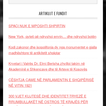
ARTIKUJT E FUNDIT
SPAÇI NUK E MPOSHTI SHPIRTIN
New York, qyteti që ndryshoi emrin… dhe ndryshoi botën
Kodi zakonor dhe isopolifonia dy nga monumentet e gjalla
madhështore të antikitetit shqiptar
Kryetari i Vatrës Dr. Elmi Berisha zhvilloi takim në
Akademinë e Shkencave dhe të Arteve të Kosovës
ÇËSHTJA ÇAME NË PARLAMENTIN E SHQIPËRISË
NË VITIN 1921
300 VJET KUJTESË DHE IDENTITET-TRYEZË E
RRUMBULLAKËT NË OSTROS TË KRAJËS PËR