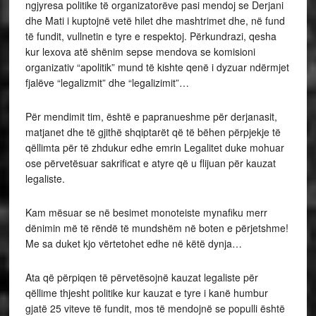
ngjyresa politike të organizatorëve pasi mendoj se Derjani
dhe Mati i kuptojnë vetë hilet dhe mashtrimet dhe, në fund
të fundit, vullnetin e tyre e respektoj. Përkundrazi, qesha
kur lexova atë shënim sepse mendova se komisioni
organizativ “apolitik” mund të kishte qenë i dyzuar ndërmjet
fjalëve “legalizmit” dhe “legalizimit”…
Për mendimit tim, është e papranueshme për derjanasit,
matjanet dhe të gjithë shqiptarët që të bëhen përpjekje të
qëllimta për të zhdukur edhe emrin Legalitet duke mohuar
ose përvetësuar sakrificat e atyre që u flijuan për kauzat
legaliste.
Kam mësuar se në besimet monoteiste mynafiku merr
dënimin më të rëndë të mundshëm në boten e përjetshme!
Me sa duket kjo vërtetohet edhe në këtë dynja…
Ata që përpiqen të përvetësojnë kauzat legaliste për
qëllime thjesht politike kur kauzat e tyre i kanë humbur
gjatë 25 viteve të fundit, mos të mendojnë se populli është