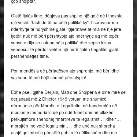
çdo shqiptar.
Gjatë fjalës time, dëgjova pas shpine një gojë që i thoshte
një veshi: “tash do të na bëjë politikë ky”. I sprovuar me
ndërhyrje të ndryshme gjatë ligjëratave të mia në një jetë
tjetër, nuk më bëri përshtypje ajo ndërhyrje aq më tepër
sepse e dija se nuk po bëja politikë dhe sepse kisha
vendosur të përdor vetëm një herë fjalën Legalitet gjatë
përshëndetjes time.
Por, mendësia që përfaqëson ajo shprehje, më bëri dhe
vazhdon të më bëjë shumë përshtypje!
Edhe pse i gjithë Derjani, Mati dhe Shqipëria e dinë mirë se
derjanasit më 2 Dhjetor 1945 votuan me shumicë
dërrmuese për Mbretin e Legalitetin, në banderolën që
mbulonte memorialin që po ndërtohet dhe në pllakën
përkujtimore shënohej “martirëve të legalizmit…” dhe “…
mbrojtën me votë legalizmin…”, dhe unë nuk shpreha
asnjë qejfmbetje për këtë gabim të qëllimshëm dhe me