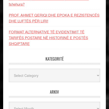
fshehura?
PROF. AHMET QERIQI DHE EPOKA E REZISTENCЁS
DHE LUFTЁS PЁR LIRI!
FORMAT ALTERNATIVE TË EVIDENTIMIT TË
TARIFËS POSTARE NË HISTORINË E POSTËS
SHQIPTARE
KATEGORITË
Kategoritë
ARKIV
Arkiv