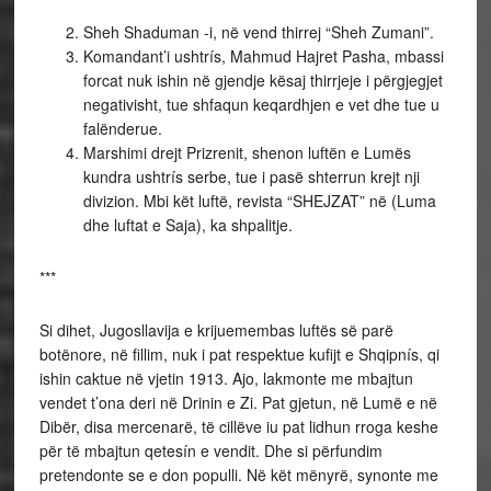
Sheh Shaduman -i, në vend thirrej “Sheh Zumani”.
Komandant’i ushtrís, Mahmud Hajret Pasha, mbassi
forcat nuk ishin në gjendje kësaj thirrjeje i përgjegjet
negativisht, tue shfaqun keqardhjen e vet dhe tue u
falënderue.
Marshimi drejt Prizrenit, shenon luftën e Lumës
kundra ushtrís serbe, tue i pasë shterrun krejt nji
divizion. Mbi kët luftë, revista “SHEJZAT” në (Luma
dhe luftat e Saja), ka shpalitje.
***
Si dihet, Jugosllavija e krijuemembas luftës së parë
botënore, në fillim, nuk i pat respektue kufijt e Shqipnís, qi
ishin caktue në vjetin 1913. Ajo, lakmonte me mbajtun
vendet t’ona deri në Drinin e Zi. Pat gjetun, në Lumë e në
Dibër, disa mercenarë, të cillëve iu pat lidhun rroga keshe
për të mbajtun qetesín e vendit. Dhe si përfundim
pretendonte se e don populli. Në kët mënyrë, synonte me