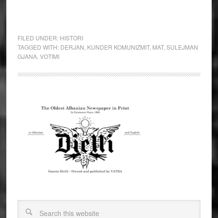
FILED UNDER:
HISTORI
TAGGED WITH:
DERJAN
,
KUNDER KOMUNIZMIT
,
MAT
,
SULEJMAN
GJANA
,
VOTIMI