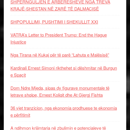
SHPËRNGULJEN E ARBËRESHËVE NGA TREVA
KRAJË-SHESTAN NË ZARË TË DALMACISË
SHPOPULLIMI, PUSHTIMI I SHEKULLIT XXI
VATRA’s Letter to President Trump: End the Hague
Injustice
Nga Tirana në Kukaj për të parë “Lahuta e Malësisë”
Kardinali Ernest Simoni rikthehet si dëshmitar në Burgun
e Spaçit
Dom Ndre Mjeda, sipas dy figurave monumentale të
letrave shqipe, Ernest Koliqit dhe At Gjergj Fishta
36 vjet tranzicion, nga ekonomia prodhuese te ekonomia
e përfitimit
A ndihmon krijimtaria në zbulimin e potencialeve të