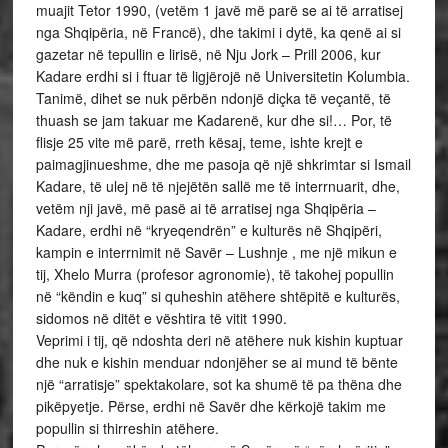
muajit Tetor 1990, (vetëm 1 javë më parë se ai të arratisej
nga Shqipëria, në Francë), dhe takimi i dytë, ka qenë ai si
gazetar në tepullin e lirisë, në Nju Jork – Prill 2006, kur
Kadare erdhi si i ftuar të ligjërojë në Universitetin Kolumbia.
Tanimë, dihet se nuk përbën ndonjë diçka të veçantë, të
thuash se jam takuar me Kadarenë, kur dhe si!… Por, të
flisje 25 vite më parë, rreth kësaj, teme, ishte krejt e
paimagjinueshme, dhe me pasoja që një shkrimtar si Ismail
Kadare, të ulej në të njejëtën sallë me të interrnuarit, dhe,
vetëm nji javë, më pasë ai të arratisej nga Shqipëria –
Kadare, erdhi në “kryeqendrën” e kulturës në Shqipëri,
kampin e interrnimit në Savër – Lushnje , me një mikun e
tij, Xhelo Murra (profesor agronomie), të takohej popullin
në “këndin e kuq” si quheshin atëhere shtëpitë e kulturës,
sidomos në ditët e vështira të vitit 1990.
Veprimi i tij, që ndoshta deri në atëhere nuk kishin kuptuar
dhe nuk e kishin menduar ndonjëher se ai mund të bënte
një “arratisje” spektakolare, sot ka shumë të pa thëna dhe
pikëpyetje. Përse, erdhi në Savër dhe kërkojë takim me
popullin si thirreshin atëhere.