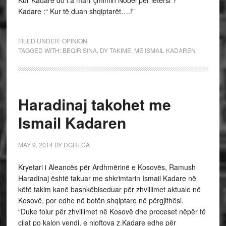
Kur Kadare do t’a marr çmimin Nobel për letërsi ?
Kadare :“ Kur të duan shqiptarët….!”
FILED UNDER:
OPINION
TAGGED WITH:
BEQIR SINA
,
DY TAKIME
,
ME ISMAIL KADAREN
Haradinaj takohet me
Ismail Kadaren
MAY 9, 2014
BY
DGRECA
Kryetari i Aleancës për Ardhmërinë e Kosovës, Ramush
Haradinaj është takuar me shkrimtarin Ismail Kadare në
këtë takim kanë bashkëbiseduar për zhvillimet aktuale në
Kosovë, por edhe në botën shqiptare në përgjithësi.
“Duke folur për zhvillimet në Kosovë dhe proceset nëpër të
cilat po kalon vendi, e njoftova z.Kadare edhe për