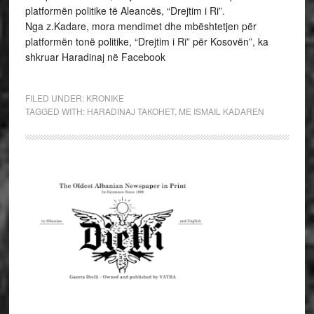
platformën politike të Aleancës, “Drejtim i Ri”.
Nga z.Kadare, mora mendimet dhe mbështetjen për
platformën tonë politike, “Drejtim i Ri” për Kosovën”, ka
shkruar Haradinaj në Facebook
FILED UNDER:
KRONIKE
TAGGED WITH:
HARADINAJ TAKOHET
,
ME ISMAIL KADAREN