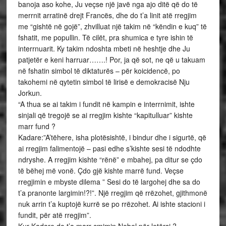
banoja aso kohe, Ju veçse një javë nga ajo ditë që do të
merrnit arratinë drejt Francës, dhe do t’a linit atë rregjim
me “gishtë në gojë”, zhvilluat një takim në “këndin e kuq” të
fshatit, me popullin. Të cilët, pra shumica e tyre ishin të
interrnuarit. Ky takim ndoshta mbeti në heshtje dhe Ju
patjetër e keni harruar…….! Por, ja që sot, ne që u takuam
në fshatin simbol të diktaturës – për koicidencë, po
takohemi në qytetin simbol të lirisë e demokracisë Nju
Jorkun.
“A thua se ai takim i fundit në kampin e interrnimit, ishte
sinjali që tregojë se ai rregjim kishte “kapitulluar” kishte
marr fund ?
Kadare:”A’tëhere, isha plotësishtë, i bindur dhe i sigurtë, që
ai rregjim falimentojë – pasi edhe s’kishte sesi të ndodhte
ndryshe. A rregjim kishte “rënë” e mbahej, pa ditur se çdo
të bëhej më vonë. Çdo gjë kishte marrë fund. Veçse
rregjimin e mbyste dilema ” Sesi do të largohej dhe sa do
t’a pranonte largimin!?!”. Një rregjim që rrëzohet, gjithmonë
nuk arrin t’a kuptojë kurrë se po rrëzohet. Ai ishte stacioni i
fundit, për atë rregjim”.