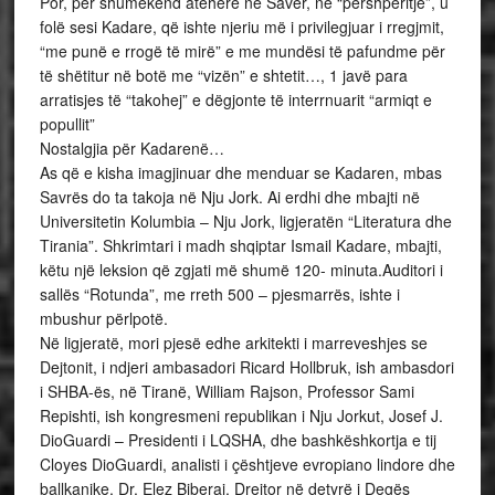
Por, për shumëkënd atëhere në Savër, në “përshpëritje”, u
folë sesi Kadare, që ishte njeriu më i privilegjuar i rregjmit,
“me punë e rrogë të mirë” e me mundësi të pafundme për
të shëtitur në botë me “vizën” e shtetit…, 1 javë para
arratisjes të “takohej” e dëgjonte të interrnuarit “armiqt e
popullit”
Nostalgjia për Kadarenë…
As që e kisha imagjinuar dhe menduar se Kadaren, mbas
Savrës do ta takoja në Nju Jork. Ai erdhi dhe mbajti në
Universitetin Kolumbia – Nju Jork, ligjeratën “Literatura dhe
Tirania”. Shkrimtari i madh shqiptar Ismail Kadare, mbajti,
këtu një leksion që zgjati më shumë 120- minuta.Auditori i
sallës “Rotunda”, me rreth 500 – pjesmarrës, ishte i
mbushur përlpotë.
Në ligjeratë, mori pjesë edhe arkitekti i marreveshjes se
Dejtonit, i ndjeri ambasadori Ricard Hollbruk, ish ambasdori
i SHBA-ës, në Tiranë, William Rajson, Professor Sami
Repishti, ish kongresmeni republikan i Nju Jorkut, Josef J.
DioGuardi – Presidenti i LQSHA, dhe bashkëshkortja e tij
Cloyes DioGuardi, analisti i çështjeve evropiano lindore dhe
ballkanike, Dr. Elez Biberaj, Drejtor në detyrë i Degës