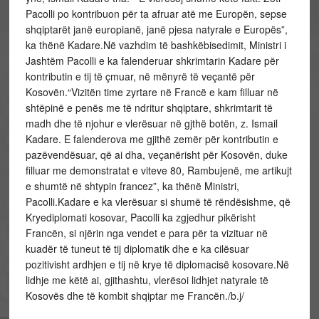
Pacolli po kontribuon për ta afruar atë me Europën, sepse
shqiptarët janë europianë, janë pjesa natyrale e Europës”,
ka thënë Kadare.Në vazhdim të bashkëbisedimit, Ministri i
Jashtëm Pacolli e ka falenderuar shkrimtarin Kadare për
kontributin e tij të çmuar, në mënyrë të veçantë për
Kosovën.“Vizitën time zyrtare në Francë e kam filluar në
shtëpinë e penës me të ndritur shqiptare, shkrimtarit të
madh dhe të njohur e vlerësuar në gjthë botën, z. Ismail
Kadare. E falenderova me gjithë zemër për kontributin e
pazëvendësuar, që ai dha, veçanërisht për Kosovën, duke
filluar me demonstratat e viteve 80, Rambujenë, me artikujt
e shumtë në shtypin francez”, ka thënë Ministri,
Pacolli.Kadare e ka vlerësuar si shumë të rëndësishme, që
Kryediplomati kosovar, Pacolli ka zgjedhur pikërisht
Francën, si njërin nga vendet e para për ta vizituar në
kuadër të tuneut të tij diplomatik dhe e ka cilësuar
pozitivisht ardhjen e tij në krye të diplomacisë kosovare.Në
lidhje me këtë ai, gjithashtu, vlerësoi lidhjet natyrale të
Kosovës dhe të kombit shqiptar me Francën./b.j/