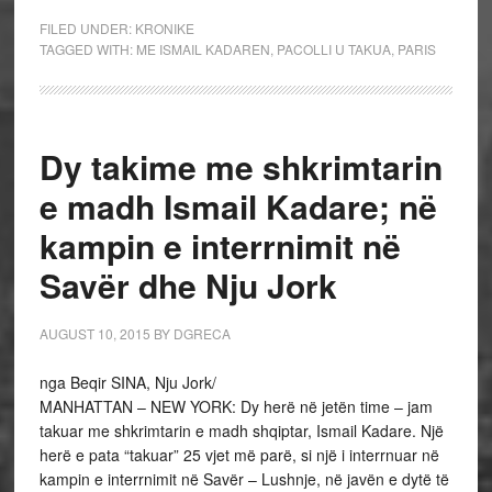
FILED UNDER:
KRONIKE
TAGGED WITH:
ME ISMAIL KADAREN
,
PACOLLI U TAKUA
,
PARIS
Dy takime me shkrimtarin
e madh Ismail Kadare; në
kampin e interrnimit në
Savër dhe Nju Jork
AUGUST 10, 2015
BY
DGRECA
nga Beqir SINA, Nju Jork/
MANHATTAN – NEW YORK: Dy herë në jetën time – jam
takuar me shkrimtarin e madh shqiptar, Ismail Kadare. Një
herë e pata “takuar” 25 vjet më parë, si një i interrnuar në
kampin e interrnimit në Savër – Lushnje, në javën e dytë të