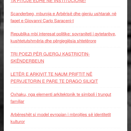
TA FITOJË EDHE NË INSTITUCIONE!
Scanderbeg, mburoja e Arbërisë dhe gjeniu ushtarak në
faqet e Giovanni Carlo Saraceni-t
Republika mbi interesat politike: sovraniteti i qytetarëve,
kushtetutshmëria dhe përgjegjësia shtetërore
TRI POEZI PËR GJERGJ KASTRIOTIN-
SKËNDERBEUN
LETËR E ARKIVIT TE NAUM PRIFTIT NË
PERVJETORIN E PARE TE DRAGO SILIQIT
Oxhaku, nga elementi arkitektonik te simboli i trungut
familjar
Arbëreshët si model evropian i mbrojtjes së identitetit
kulturor