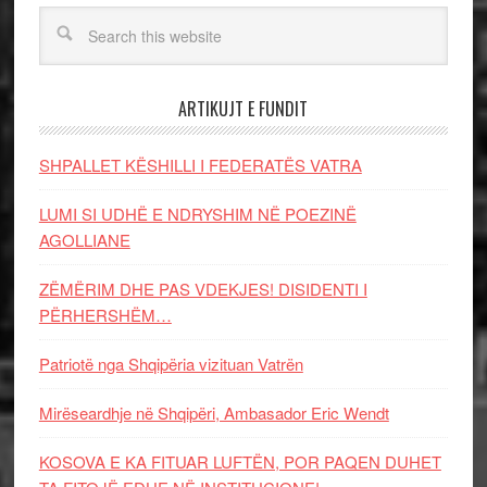
ARTIKUJT E FUNDIT
SHPALLET KËSHILLI I FEDERATËS VATRA
LUMI SI UDHË E NDRYSHIM NË POEZINË
AGOLLIANE
ZËMËRIM DHE PAS VDEKJES! DISIDENTI I
PËRHERSHËM…
Patriotë nga Shqipëria vizituan Vatrën
Mirëseardhje në Shqipëri, Ambasador Eric Wendt
KOSOVA E KA FITUAR LUFTËN, POR PAQEN DUHET