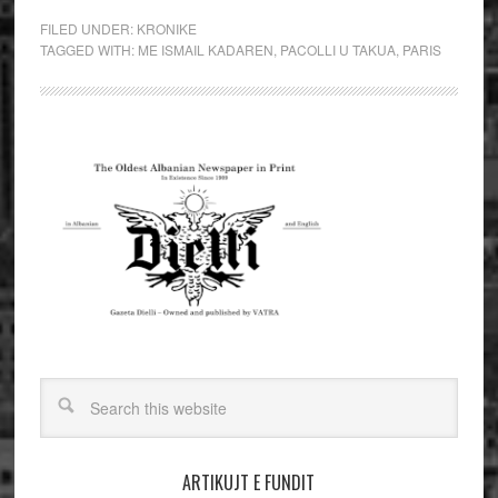
FILED UNDER:
KRONIKE
TAGGED WITH:
ME ISMAIL KADAREN
,
PACOLLI U TAKUA
,
PARIS
ARTIKUJT E FUNDIT