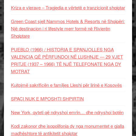
Kriza e vlerave – Tragjedia e vërtetë e tranzicionit shqiptar
Green Coast sjell Nammos Hotels & Resorts në Shqipëri:
Një destinacion i ri lifestyle merr formë në Rivierën
Shqiptare
PUEBLO (1966) / HISTORIA E SPANJOLLES NGA
VALENCIA QË PËRFUNDOI NË LUSHNJE — 29 VJET
PRITJE (1937 – 1966) TË NJË TELEFONATE NGA DY
MOTRAT
Kujtojmë sakrificën e familjes Lleshi për lirinë e Kosovës
SPAÇI NUK E MPOSHTI SHPIRTIN
New York, qyteti që ndryshoi emrin… dhe ndryshoi botën
Kodi zakonor dhe isopolifonia dy nga monumentet e gjalla
madhështore të antikitetit shqiptar