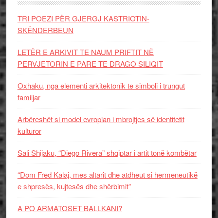
TRI POEZI PËR GJERGJ KASTRIOTIN-
SKËNDERBEUN
LETËR E ARKIVIT TE NAUM PRIFTIT NË
PERVJETORIN E PARE TE DRAGO SILIQIT
Oxhaku, nga elementi arkitektonik te simboli i trungut
familjar
Arbëreshët si model evropian i mbrojtjes së identitetit
kulturor
Sali Shijaku, “Diego Rivera” shqiptar i artit tonë kombëtar
“Dom Fred Kalaj, mes altarit dhe atdheut si hermeneutikë
e shpresës, kujtesës dhe shërbimit”
A PO ARMATOSET BALLKANI?