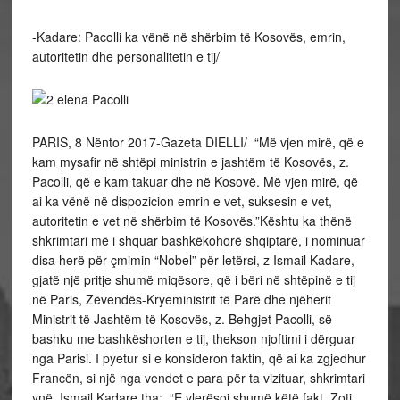
-Kadare: Pacolli ka vënë në shërbim të Kosovës, emrin,
autoritetin dhe personalitetin e tij/
PARIS, 8 Nëntor 2017-Gazeta DIELLI/ “Më vjen mirë, që e
kam mysafir në shtëpi ministrin e jashtëm të Kosovës, z.
Pacolli, që e kam takuar dhe në Kosovë. Më vjen mirë, që
ai ka vënë në dispozicion emrin e vet, suksesin e vet,
autoritetin e vet në shërbim të Kosovës.”Kështu ka thënë
shkrimtari më i shquar bashkëkohorë shqiptarë, i nominuar
disa herë për çmimin “Nobel” për letërsi, z Ismail Kadare,
gjatë një pritje shumë miqësore, që i bëri në shtëpinë e tij
në Paris, Zëvendës-Kryeministrit të Parë dhe njëherit
Ministrit të Jashtëm të Kosovës, z. Behgjet Pacolli, së
bashku me bashkëshorten e tij, thekson njoftimi i dërguar
nga Parisi. I pyetur si e konsideron faktin, që ai ka zgjedhur
Francën, si një nga vendet e para për ta vizituar, shkrimtari
ynë, Ismail Kadare tha: “E vlerësoj shumë këtë fakt. Zoti