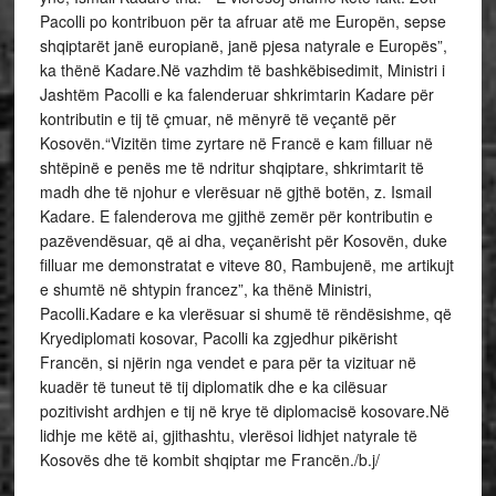
Pacolli po kontribuon për ta afruar atë me Europën, sepse
shqiptarët janë europianë, janë pjesa natyrale e Europës”,
ka thënë Kadare.Në vazhdim të bashkëbisedimit, Ministri i
Jashtëm Pacolli e ka falenderuar shkrimtarin Kadare për
kontributin e tij të çmuar, në mënyrë të veçantë për
Kosovën.“Vizitën time zyrtare në Francë e kam filluar në
shtëpinë e penës me të ndritur shqiptare, shkrimtarit të
madh dhe të njohur e vlerësuar në gjthë botën, z. Ismail
Kadare. E falenderova me gjithë zemër për kontributin e
pazëvendësuar, që ai dha, veçanërisht për Kosovën, duke
filluar me demonstratat e viteve 80, Rambujenë, me artikujt
e shumtë në shtypin francez”, ka thënë Ministri,
Pacolli.Kadare e ka vlerësuar si shumë të rëndësishme, që
Kryediplomati kosovar, Pacolli ka zgjedhur pikërisht
Francën, si njërin nga vendet e para për ta vizituar në
kuadër të tuneut të tij diplomatik dhe e ka cilësuar
pozitivisht ardhjen e tij në krye të diplomacisë kosovare.Në
lidhje me këtë ai, gjithashtu, vlerësoi lidhjet natyrale të
Kosovës dhe të kombit shqiptar me Francën./b.j/