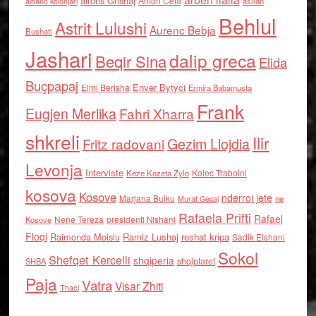
alfons Grishaj
Anton Cefa
asllan
albano kolonjari
Behlul
Astrit Lulushi
Aurenc Bebja
Bushati
Jashari
dalip greca
Beqir Sina
Elida
Buçpapaj
Enver Bytyci
Elmi Berisha
Ermira Babamusta
Frank
Eugjen Merlika
Fahri Xharra
shkreli
Ilir
Gezim Llojdia
Fritz radovani
Levonja
Interviste
Kolec Traboini
Keze Kozeta Zylo
kosova
Kosove
nderroi jete
Marjana Bulku
ne
Murat Gecaj
Rafaela Prifti
Rafael
Nene Tereza
Kosove
presidenti Nishani
Floqi
Raimonda Moisiu
Ramiz Lushaj
reshat kripa
Sadik Elshani
Sokol
Shefqet Kercelli
shqiperia
shqiptaret
SHBA
Paja
Vatra
Visar Zhiti
Thaci